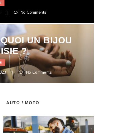
N
4
|
No Comments
 QUOI UN BIJOU
ISIE ?
E
2023
|
No Comments
AUTO / MOTO