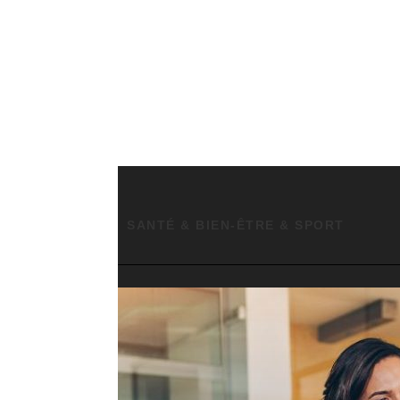
ADVANTAGEOUSLY GAMBLING CASINO SITE FOR RELY METHOD ACTING BETONLINE _ CANADA TRY YOUR LUCK
ROULETTE EN LIGNE : DÉCOUVREZ LES RÈGLES, ASTUCES ET MÉTHODES POUR GAGNER
DÉCOUVREZ LA NOUVELLE FAÇON DE REGARDER LA TÉLÉVISION AVEC MON AGENCE IPTV
DOMICILIATION ET APPEL D’OFFRES : L’ADRESSE PEUT-ELLE RASSURER UN ACHETEUR ?
JOCURI ELECTRONICE PARIURI PENTRU VENITURI SUPLIMENTARE – RO 🍾
SLOTURI CU DEPOZIT DE 1 LIRĂ ❤ ÎN ROMÂNIA 🍀
CAZINOUL CROCCO — OFICIAL ÎN ROMÂNIA REGISTER FREE
SANTÉ & BIEN-ÊTRE & SPORT
GRAND NOUNOURS : LE COMPAGNON GÉANT QUI FAIT FONDRE TOUS LES CŒURS
ACCESSOIRES INDISPENSABLES P
KĀ IZMANTOT FENIKSS CASINO ONLINE STRATĒĢIJAS, LAI PALIELINĀTU IZREDZES
BOÎTES À SOUS ✿ FOR KIWI PLAYERS SPIN TO WIN
RNG VÉRIFIÉ CONSTRUIT SUR UNE TECHNOLOGIE SÉCURISÉE 🚀 IN NEW ZEALAND START SPINNING
NO DEPOSIT BONUS FINLAND · CANADA 🤑
OKAMŽITÉ VÝZVY ➤ HRADEC KRÁLOVÉ 🎮
COMMENT BIEN CHOISIR ET UTILISER SON THERMOCYCLEUR AU LABORATOIRE