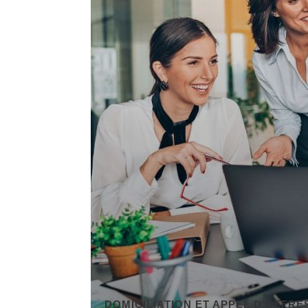
DE L’ÉMOTION À LA DÉCORATION, L’ART DES REPRODUCTIONS QUI DONNENT VIE À VOS MURS
SANTÉ & BIEN-ÊTRE & SPORT
PARLER DE LA DYSFONCTION ÉRECTILE : COMMENT BRISER LE TABOU ?
TRANSFORMEZ VOS MURS EN ESPACES UNIQUES AVEC UN STICKERS PERSONNALISÉ C-STICKERS
LES SERVICES D’UNE AGENCE IMMOBILIÈRE À SAINT-CYR-SUR-MER EXPLIQUÉS EN DÉTAIL
OSCAR RÉFÉRENCEMENT, UNE AGENCE GEO ADAPTÉE AUX MOTEURS GÉNÉRATIFS
PREMIUM IPTV : DES ABONNEMENTS IPTV FLEXIBLES, STABLES ET COMPLETS
LES INSTRUMENTS ZEN POUR LES THÉRAPEUTES ET PRATIQUANTS DE YOGA
COMMENT CHOISIR VOTRE ALLIANCE EN ALSACE
VÊTEMENTS GARÇON EN GROS : GUIDE POUR REVENDEURS ET MAGASINS
ABONNEMENT IPTV : LA NOUVELLE FAÇON DE REGARDER LA TÉLÉVISION
COMMENT ORCHESTRER LE SANS-FAUTE DANS UNE LOCATION SAISONNIÈRE ?
PREMIUM IPTV : LA TÉLÉVISION RÉINVENTÉE POUR UNE EXPÉRIENCE SUR MESURE
DOMICILIATION ET APPEL D’OFFRE
ORGANISER UN PREMIER GRAND VOYAGE : ERREURS À ÉVITER