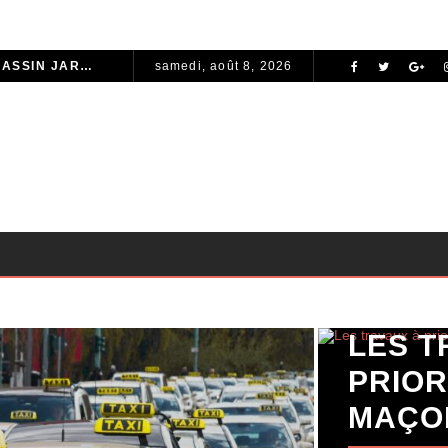
POURQUOI CHOISIR UN BASSIN JARDIN EN POLYÉTHYLÈNE FERME ?
samedi, août 8, 2026
INVESTIR DANS UN APPARTEMENT À TANGER : OPPORTUNITÉS ET POINTS ESSENTIELS À CONNAÎTRE
COMMENT UNE REFONTE TECHNIQUE AXÉE SUR LES SIGNAUX WEB ESSENTIELS A BOOSTÉ LES VENTES D’UNE BOUTIQUE EN LIGNE
STRUCTURER UN AUDIT SEO COMPLET POUR UNE PLATEFORME E-COMMERCE INTERNATIONALE
ENTRETIEN AUTO : LES HABITUDES QUI PEUVENT PROLONGER LA VIE DE VOTRE VÉHICULE
IMMOBILIER 2026 : LES TENDANCES QUI TRANSFORMENT LE MARCHÉ DE LA LOCATION
VACANCES DE FIN D’ANNÉE : LES MEILLEURES IDÉES POUR CÉLÉBRER LES FÊTES
CARTE GRISE : SIMPLIFIER VOS DÉMARCHES ADMINISTRATIVES
COMMENT FINANCER L’ACHAT D’UN CAMPING-CAR : CRÉDIT, LEASING OU PAIEMENT COMPTANT ?
LES T
IMMOBILIER DE LUXE À SAINT-TROPEZ : INVESTIR DANS UN ART DE VIVRE
PRIOR
TENDANCES BIJOUX 2026 : LES PIÈCES INCONTOURNABLES À PORTER CETTE ANNÉE
MAÇO
TROUVEZ LES MEILLEURS GROSSISTES DE VÊTEMENTS PAT PATROUILLE POUR BOOSTER VOTRE ACTIVITÉ DE REVENTE RENTABLE