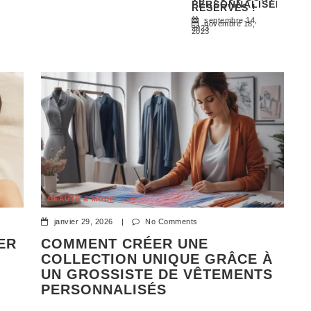
ience exceptionnelle
PERSONNALISÉE
AUTO / MOTO
RÉSERVÉS !
septembre 14,
novembre 18,
2023
2023
AUTO / MOTO
DÉCO & MAISON
UNCATEGORIZED
BUSINESS
BEAUTÉ & MODE
UNCATEGORIZED
janvier 29, 2026
|
No Comments
UNCATEGORIZED
ER
COMMENT CRÉER UNE
UNCATEGORIZED
COLLECTION UNIQUE GRÂCE À
UNCATEGORIZED
UN GROSSISTE DE VÊTEMENTS
PERSONNALISÉS
UNCATEGORIZED
UNCATEGORIZED