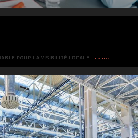
PHOTO & VIDEO
BUSINESS
DÉCO & MAISON
ANIMAUX
ABLE POUR LA VISIBILITÉ LOCALE
BUSINESS
ACTUALITÉ
TECHNOLOGIE
AUTO / MOTO
ACTUALITÉ
AUTO / MOTO
ACTUALITÉ