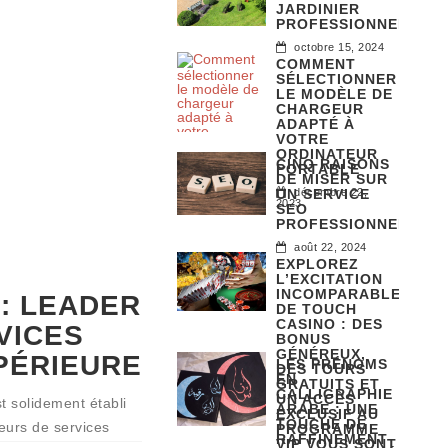
JARDINIER
ANIMAUX
PROFESSIONNEL
octobre 15, 2024
AUTO / MOTO
COMMENT
SÉLECTIONNER
LE MODÈLE DE
CHARGEUR
ADAPTÉ À
VOTRE
BEAUTÉ & MODE
ORDINATEUR
CINQ RAISONS
PORTABLE
AUTO / MOTO
DE MISER SUR
UN SERVICE
décembre 22,
2023
SEO
PROFESSIONNEL
août 22, 2024
EXPLOREZ
ACTUALITÉ
L’EXCITATION
INCOMPARABLE
 : LEADER
ACTUALITÉ
DE TOUCH
CASINO : DES
VICES
ACTUALITÉ
BONUS
GÉNÉREUX,
UPÉRIEURE
ACTUALITÉ
LES PRÉNOMS
DES TOURS
EN
GRATUITS ET
CALLIGRAPHIE
IMMOBILIER
UN ACCÈS
t solidement établi
ARABE : UNE
EXCLUSIF AU
TOUCHE DE
eurs de services
ANIMAUX
PROGRAMME
RAFFINEMENT
VIP VOUS SONT