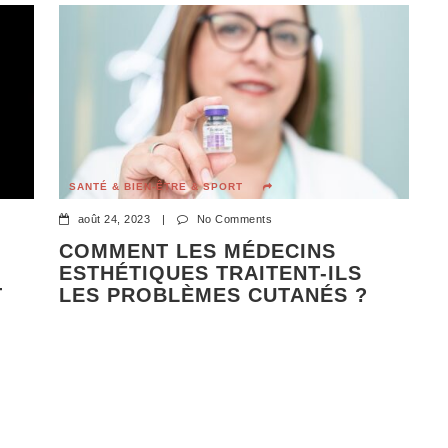
UNCATEGORIZED
UNCATEGORIZED
ACTUALITÉ
ACTUALITÉ
AUTO / MOTO
SANTÉ & BIEN-ÊTRE & SPORT
UNCATEGORIZED
août 24, 2023
|
No Comments
UNCATEGORIZED
COMMENT LES MÉDECINS
UNCATEGORIZED
ESTHÉTIQUES TRAITENT-ILS
UNCATEGORIZED
T
LES PROBLÈMES CUTANÉS ?
UNCATEGORIZED
UNCATEGORIZED
UNCATEGORIZED
UNCATEGORIZED
UNCATEGORIZED