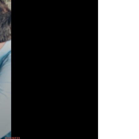
?
BUSINESS