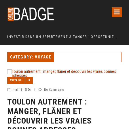
IN JARDIN EN POLYÉTHYLÈNE FERME ?
INVESTIR DANS UN APPARTEMENT À TANGER : OPPORTUNITÉS ET POINTS ESSENTIELS À CONNAÎTRE
CATEGORY: VOYAGE
VOYAGE
mai 11, 2026
|
No Comments
TOULON AUTREMENT :
MANGER, FLÂNER ET
DÉCOUVRIR LES VRAIES