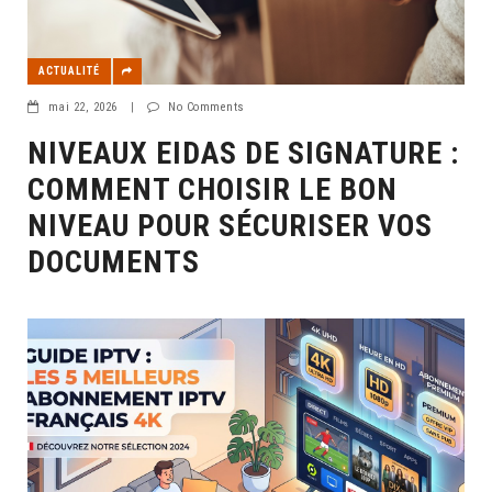
ACTUALITÉ
mai 22, 2026
|
No Comments
NIVEAUX EIDAS DE SIGNATURE :
COMMENT CHOISIR LE BON
NIVEAU POUR SÉCURISER VOS
DOCUMENTS