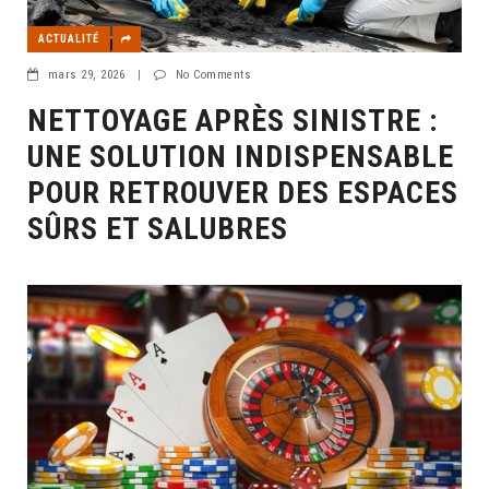
ACTUALITÉ
mars 29, 2026
|
No Comments
NETTOYAGE APRÈS SINISTRE :
UNE SOLUTION INDISPENSABLE
POUR RETROUVER DES ESPACES
SÛRS ET SALUBRES