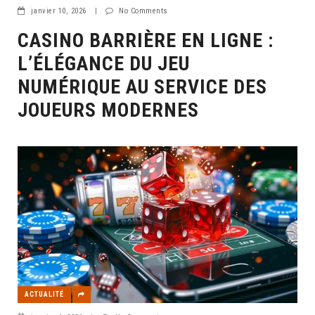
janvier 10, 2026
|
No Comments
CASINO BARRIÈRE EN LIGNE :
L’ÉLÉGANCE DU JEU
NUMÉRIQUE AU SERVICE DES
JOUEURS MODERNES
ACTUALITÉ