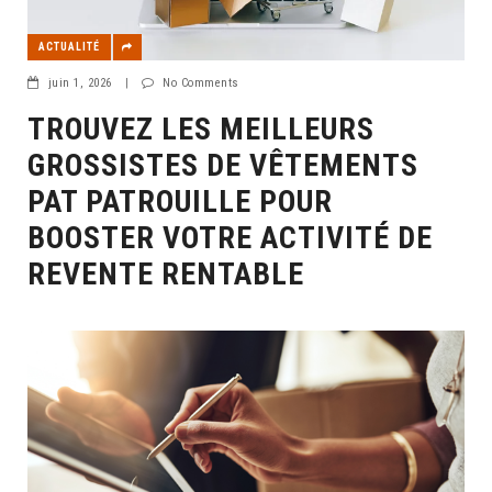
ACTUALITÉ
juin 1, 2026
|
No Comments
TROUVEZ LES MEILLEURS
GROSSISTES DE VÊTEMENTS
PAT PATROUILLE POUR
BOOSTER VOTRE ACTIVITÉ DE
REVENTE RENTABLE