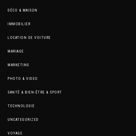
DÉCO & MAISON
IMMOBILIER
LOCATION DE VOITURE
MARIAGE
MARKETING
PHOTO & VIDEO
SANTÉ & BIEN-ÊTRE & SPORT
TECHNOLOGIE
UNCATEGORIZED
VOYAGE