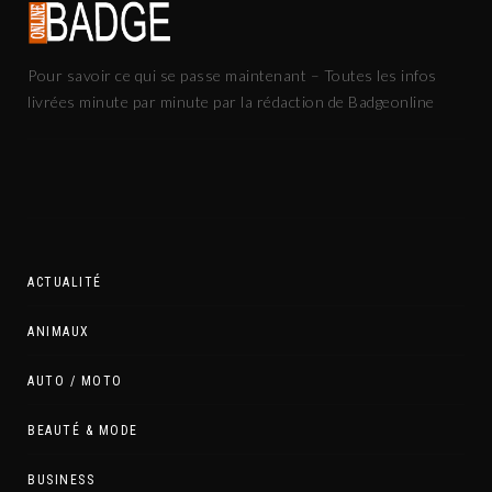
Pour savoir ce qui se passe maintenant – Toutes les infos
livrées minute par minute par la rédaction de Badgeonline
ACTUALITÉ
ANIMAUX
AUTO / MOTO
BEAUTÉ & MODE
BUSINESS