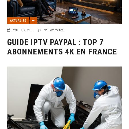
ACTUALITÉ
avril 3, 2026
|
No Comments
GUIDE IPTV PAYPAL : TOP 7
ABONNEMENTS 4K EN FRANCE