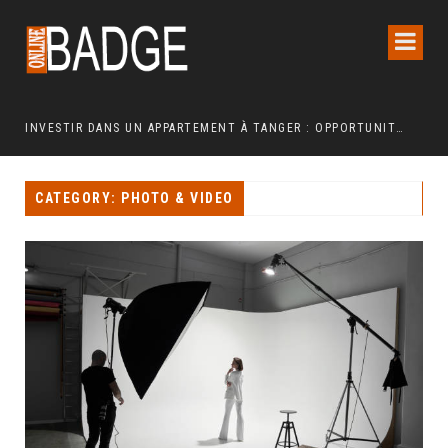
IN JARDIN EN POLYÉTHYLÈNE FERME ?
INVESTIR DANS UN APPARTEMENT À TANGER : OPPORTUNITÉS ET POINTS ESSENTIELS À CONNAÎTRE
CATEGORY: PHOTO & VIDEO