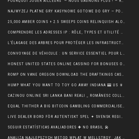
POURQUOI JOUER AILLEURS — NOUS GAGNONS PLUS ! — RÉPUBLIQUE FRANÇAISE 💵
NAJWYŻEJ PŁATNE GRY KASYNOWE GOTOWE DO GRY — POLSKA REGION CLAIM YOUR REWARD
25,000 AMBER COINS + 2.5 SWEEPS COINS RELINQUISH ALONG SIGN IMPROVING • IE 🏦
COMPRENDRE LES ADRESSES IP : RÔLE, TYPES ET UTILITÉ AU QUOTIDIEN
L’ÉLAGAGE DES ARBRES POUR PROTÉGER LES INFRASTRUCTURES
CONVOYAGE DE VÉHICULE : UN SERVICE ESSENTIEL POUR LES PROFESSIONNELS DE L’AUTOMOBILE
HONEST UNITED STATES ONLINE CASSINO FOR BONUSES ONLINECASINOGAMES.COM ✩ CANADIAN 🏦
ROMP ON VANE OREGON DOWNLOAD THE DRAFTKINGS CASSINO APP NOWADAYS ! NEW ZEALAND 🪙
HUMP WHAT YOU WANT TO TOY GO AWAY INDIANA 🎰 US 🎇
CAZINOU ONLINE SRI LANKA BANI REALI _ ROMÂNESC COLLECT BONUS
EQUAL THITHER A BIG BITCOIN GAMBLING COMMERCIALISE ATOMIC NUMBER 49 AUSTRALIA ♠️ CANADIAN 🍀
LIVE DEALER BORD FÖR AUTENTISKT SPEL ✦ SVENSK REGION 🎧
SEGUIR ESTATÍSTICAS AVALIADORES ✚ NO BRASIL 🎤
ANALIZA NAJLEPSZYCH METOD WPŁAT W MELLSTROY: JAK ZAPEWNIĆ SOBIE BEZPIECZEŃSTWO