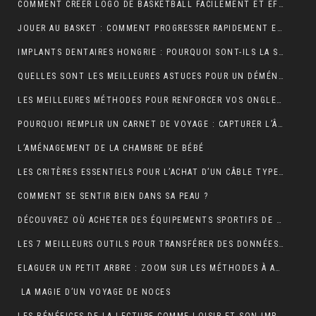
COMMENT CRÉER LOGO DE BASKETBALL FACILEMENT ET EFFICACEMENT ?
JOUER AU BASKET : COMMENT PROGRESSER RAPIDEMENT EN TECHNIQUE ?
IMPLANTS DENTAIRES HONGRIE : POURQUOI SONT-ILS LA SOLUTION IDÉALE POUR UN SOURIRE PARFAIT ET ABORDABLE ?
QUELLES SONT LES MEILLEURES ASTUCES POUR UN DÉMÉNAGEMENT ÎLE DE FRANCE RÉUSSI ET SANS TRACAS ?
LES MEILLEURES MÉTHODES POUR RENFORCER VOS ONGLES FRAGILES
POURQUOI REMPLIR UN CARNET DE VOYAGE : CAPTURER L’ÂME DE VOS AVENTURES
L’AMÉNAGEMENT DE LA CHAMBRE DE BÉBÉ
LES CRITÈRES ESSENTIELS POUR L’ACHAT D’UN CÂBLE TYPE 2 POUR VÉHICULES ÉLECTRIQUES
COMMENT SE SENTIR BIEN DANS SA PEAU ?
DÉCOUVREZ OÙ ACHETER DES ÉQUIPEMENTS SPORTIFS DE QUALITÉ EN LIGNE
LES 7 MEILLEURS OUTILS POUR TRANSFÉRER DES DONNÉES D’ANDROID VERS MAC
ELAGUER UN PETIT ARBRE : ZOOM SUR LES MÉTHODES À ADOPTER
LA MAGIE D’UN VOYAGE DE NOCES