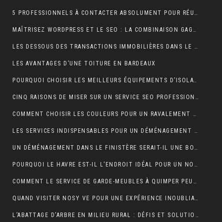
5 PROFESSIONNELS À CONTACTER ABSOLUMENT POUR RÉUSSIR SON MARIAGE
MAÎTRISEZ WORDPRESS ET LE SEO : LA COMBINAISON GAGNANTE POUR VOTRE SITE WEB
LES DESSOUS DES TRANSACTIONS IMMOBILIÈRES DANS LE SECTEUR HÔTELIER
LES AVANTAGES D’UNE TOITURE EN BARDEAUX
POURQUOI CHOISIR LES MEILLEURS ÉQUIPEMENTS D’ISOLATION PHONIQUE POUR TOITURE ?
CINQ RAISONS DE MISER SUR UN SERVICE SEO PROFESSIONNEL
COMMENT CHOISIR LES COULEURS POUR UN RAVALEMENT DE FAÇADE ?
LES SERVICES INDISPENSABLES POUR UN DÉMÉNAGEMENT RÉUSSI EN BRETAGNE
UN DÉMÉNAGEMENT DANS LE FINISTÈRE SERAIT-IL UNE BONNE IDÉE?
POURQUOI LE HAVRE EST-IL L’ENDROIT IDÉAL POUR UN NOUVEAU DÉPART EN 2024 ?
COMMENT LE SERVICE DE GARDE-MEUBLES À QUIMPER PEUT-IL SIMPLIFIER VOTRE DÉMÉNAGEMENT ET PROTÉGER VOS BIENS ?
QUAND VISITER NOSY VE POUR UNE EXPÉRIENCE INOUBLIABLE ?
L’ABATTAGE D’ARBRE EN MILIEU RURAL : DÉFIS ET SOLUTIONS