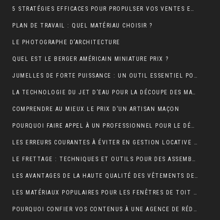
5 STRATÉGIES EFFICACES POUR PROPULSER VOS VENTES EN LIGNE
PLAN DE TRAVAIL : QUEL MATÉRIAU CHOISIR ?
LE PHOTOGRAPHE D’ARCHITECTURE
QUEL EST LE BERGER AMÉRICAIN MINIATURE PRIX ?
JUMELLES DE FORTE PUISSANCE : UN OUTIL ESSENTIEL POUR LE CAMPING
LA TECHNOLOGIE DU JET D’EAU POUR LA DÉCOUPE DES MATÉRIAUX SOLIDES
COMPRENDRE AU MIEUX LE PRIX D’UN ARTISAN MAÇON
POURQUOI FAIRE APPEL À UN PROFESSIONNEL POUR LE DÉBOUCHAGE TOILETTE YVELINES ?
LES ERREURS COURANTES À ÉVITER EN GESTION LOCATIVE ET COMMENT LES PRÉVENIR AVEC UN OUTIL EN LIGNE
LE FRETTAGE : TECHNIQUES ET OUTILS POUR DES ASSEMBLAGES PARFAITS
LES AVANTAGES DE LA HAUTE QUALITÉ DES VÊTEMENTS DE SPORT
LES MATÉRIAUX POPULAIRES POUR LES FENÊTRES DE TOIT : AVANTAGES ET INCONVÉNIENTS
POURQUOI CONFIER VOS CONTENUS À UNE AGENCE DE RÉDACTION ? LA CLÉ DU SUCCÈS EN LIGNE