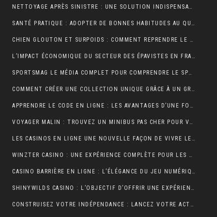
NETTOYAGE APRÈS SINISTRE : UNE SOLUTION INDISPENSABLE POUR RETROUVER DES ESPACES SÛRS ET SALUBRES
SANTÉ PRATIQUE : ADOPTER DE BONNES HABITUDES AU QUOTIDIEN
CHIEN GLOUTON ET SURPOIDS : COMMENT REPRENDRE LE CONTRÔLE DES PORTIONS ?
L’IMPACT ÉCONOMIQUE DU SECTEUR DES ÉPAVISTES EN FRANCE
SPORTSMAG LE MÉDIA COMPLET POUR COMPRENDRE LE SPORT LA NUTRITION ET LA PERFORMANCE
COMMENT CRÉER UNE COLLECTION UNIQUE GRÂCE À UN GROSSISTE DE VÊTEMENTS PERSONNALISÉS
APPRENDRE LE CODE EN LIGNE : LES AVANTAGES D’UNE FORMATION ENTIÈREMENT NUMÉRIQUE
VOYAGER MALIN : TROUVEZ UN MINIBUS PAS CHER POUR VOS DÉPLACEMENTS EN GROUPE
LES CASINOS EN LIGNE UNE NOUVELLE FAÇON DE VIVRE LE JEU
WINZTER CASINO : UNE EXPÉRIENCE COMPLÈTE POUR LES AMATEURS DE JEUX EN LIGNE
CASINO BARRIÈRE EN LIGNE : L’ÉLÉGANCE DU JEU NUMÉRIQUE AU SERVICE DES JOUEURS MODERNES
SHINYWILDS CASINO : L’OBJECTIF D’OFFRIR UNE EXPÉRIENCE DE JEU EXCEPTIONNELLE ET SÉCURISÉE
CONSTRUISEZ VOTRE INDÉPENDANCE : LANCEZ VOTRE ACTIVITÉ DE MARCHAND DE BIENS OU AGENT IMMOBILIER