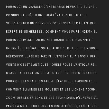
POURQUOI UN MANAGER D’ENTREPRISE DEVRAIT-IL SUIVRE UNE FORMATION EN COMMUNICATION ?
PRINCIPE ET COÛT D’UNE SURÉLÉVATION DE TOITURE
SÉLECTIONNER UN COUVREUR POUR INSTALLER ET ENTRETENIR VOTRE TOIT
EXPERTISE SÉCHERESSE : COMMENT VOUS FAIRE INDEMNISER PAR VOTRE ASSURANCE HABITATION ?
POURQUOI PASSER PAR UN ANTIQUAIRE PROFESSIONNEL ?
INFIRMIÈRE LIBÉRALE INSTALLATION : TOUT CE QUE VOUS DEVEZ SAVOIR
DÉBROUSSAILLAGE DE JARDIN : L’ESSENTIEL À SAVOIR SUR CETTE OPÉRATION
VENTE D’OBJETS ANTIQUES : QUELS RÔLES L’ANTIQUAIRE ASSURE-T-IL ?
QUAND LA RÉFECTION DE LA TOITURE EST INDISPENSABLE?
POUR QUELLES RAISONS FAUT-IL ÉLAGUER LES ARBUSTES ET LES ARBRES ?
COMMENT ÉLIMINER LES MOUSSES ET LES LICHENS ACCUMULÉS SUR LE TOIT ?
ZOOM SUR LES SAISONS ET LES TECHNIQUES D’ÉLAGAGE D’ARBRE
PARIS LA NUIT : TOUT SUR LES DISCOTHÈQUES, LES BARS ET LA VIE NOCTURNE