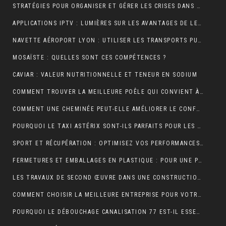
STRATÉGIES POUR ORGANISER ET GÉRER LES CRISES DANS UNE ENTREPRISE
APPLICATIONS IPTV : LUMIÈRES SUR LES AVANTAGES DE LEUR UTILISATION
NAVETTE AÉROPORT LYON : UTILISER LES TRANSPORTS PUBLICS ET TAXIS
MOSAÏSTE : QUELLES SONT CES COMPÉTENCES ?
CAVIAR : VALEUR NUTRITIONNELLE ET TENEUR EN SODIUM
COMMENT TROUVER LA MEILLEURE POÊLE QUI CONVIENT À VOTRE MAISON ?
COMMENT UNE CHEMINÉE PEUT-ELLE AMÉLIORER LE CONFORT ET L’ESTHÉTIQUE DE VOTRE MAISON ?
POURQUOI LE TAXI ASTÉRIX SONT-ILS PARFAITS POUR LES TOURISTES ?
SPORT ET RÉCUPÉRATION : OPTIMISEZ VOS PERFORMANCES AVEC LES HUILES CBD À PARIS
FERMETURES ET EMBALLAGES EN PLASTIQUE : POUR UNE PROTECTION OPTIMALE DE VOS PRODUITS
LES TRAVAUX DE SECOND ŒUVRE DANS UNE CONSTRUCTION DE MAISON
COMMENT CHOISIR LA MEILLEURE ENTREPRISE POUR VOTRE DÉMÉNAGEMENT PARIS MARSEILLE?
POURQUOI LE DÉBOUCHAGE CANALISATION 77 EST-IL ESSENTIEL POUR ÉVITER LES DÉSAGRÉMENTS MAJEURS ?