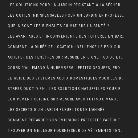
LES SOLUTIONS POUR UN JARDIN RÉSISTANT À LA SÉCHERESSE
LES OUTILS INDISPENSABLES POUR UN JARDINIER PROFESSIONNEL
QUELS SONT LES BIENFAITS DU VAE SUR LA SANTÉ ?
LES AVANTAGES ET INCONVÉNIENTS DES TOITURES EN BARDEAUX
COMMENT LA DURÉE DE LOCATION INFLUENCE LE PRIX D’UNE BENNE ?
ACHETER DES FENÊTRES SUR MESURE EN LIGNE : GUIDE ET ASTUCES
COURS D’ALLEMAND À NUREMBERG : PETITS GROUPES, PROFESSEURS EXPÉRIMENTÉS, AMBIANCE CONVIVIALE
LE GUIDE DES SYSTÈMES AUDIO DOMESTIQUES POUR LES DÉBUTANTS
STRESS QUOTIDIEN : LES SOLUTIONS NATURELLES POUR RETROUVER VITALITÉ ET BIEN-ÊTRE
ÉQUIPEMENT CUISINE SUR MESURE AVEC TOFINOX MAROC
LES SECRETS D’UN JARDIN FLEURI TOUTE L’ANNÉE
COMMENT REGARDER VOS ÉMISSIONS PRÉFÉRÉES PARTOUT EN FRANCE ?
TROUVER UN MEILLEUR FOURNISSEUR DE VÊTEMENTS TENDANCES POUR VOTRE BOUTIQUE