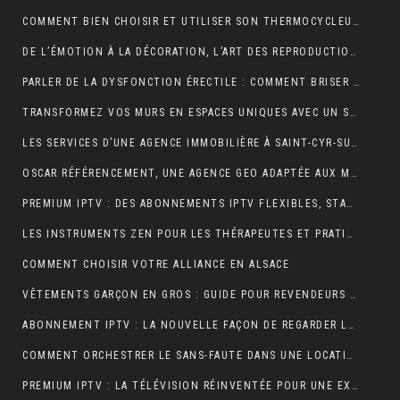
COMMENT BIEN CHOISIR ET UTILISER SON THERMOCYCLEUR AU LABORATOIRE
DE L’ÉMOTION À LA DÉCORATION, L’ART DES REPRODUCTIONS QUI DONNENT VIE À VOS MURS
PARLER DE LA DYSFONCTION ÉRECTILE : COMMENT BRISER LE TABOU ?
TRANSFORMEZ VOS MURS EN ESPACES UNIQUES AVEC UN STICKERS PERSONNALISÉ C-STICKERS
LES SERVICES D’UNE AGENCE IMMOBILIÈRE À SAINT-CYR-SUR-MER EXPLIQUÉS EN DÉTAIL
OSCAR RÉFÉRENCEMENT, UNE AGENCE GEO ADAPTÉE AUX MOTEURS GÉNÉRATIFS
PREMIUM IPTV : DES ABONNEMENTS IPTV FLEXIBLES, STABLES ET COMPLETS
LES INSTRUMENTS ZEN POUR LES THÉRAPEUTES ET PRATIQUANTS DE YOGA
COMMENT CHOISIR VOTRE ALLIANCE EN ALSACE
VÊTEMENTS GARÇON EN GROS : GUIDE POUR REVENDEURS ET MAGASINS
ABONNEMENT IPTV : LA NOUVELLE FAÇON DE REGARDER LA TÉLÉVISION
COMMENT ORCHESTRER LE SANS-FAUTE DANS UNE LOCATION SAISONNIÈRE ?
PREMIUM IPTV : LA TÉLÉVISION RÉINVENTÉE POUR UNE EXPÉRIENCE SUR MESURE