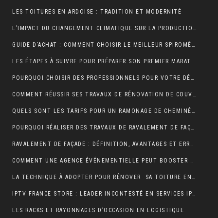
LES TOITURES EN ARDOISE : TRADITION ET MODERNITÉ
L’IMPACT DU CHANGEMENT CLIMATIQUE SUR LA PRODUCTION DE VANILLE À MADAGASCAR
GUIDE D’ACHAT : COMMENT CHOISIR LE MEILLEUR SPIROMÈTRE POUR VOS BESOINS
LES ÉTAPES À SUIVRE POUR PRÉPARER SON PREMIER MARATHON
POURQUOI CHOISIR DES PROFESSIONNELS POUR VOTRE DÉMÉNAGEMENT CLICHY ?
COMMENT RÉUSSIR SES TRAVAUX DE RÉNOVATION DE COUVERTURE ?
QUELS SONT LES TARIFS POUR UN RAMONAGE DE CHEMINÉE ?
POURQUOI RÉALISER DES TRAVAUX DE RAVALEMENT DE FAÇADE ?
RAVALEMENT DE FAÇADE : DÉFINITION, AVANTAGES ET ERREURS À ÉVITER
COMMENT UNE AGENCE ÉVÉNEMENTIELLE PEUT BOOSTER L’ATTRACTIVITÉ D’UNE DESTINATION TOURISTIQUE ?
LA TECHNIQUE À ADOPTER POUR RÉNOVER SA TOITURE EN TUILES
IPTV FRANCE STORE : LEADER INCONTESTÉ EN SERVICES IPTV DE QUALITÉ SUPÉRIEURE
LES RACKS ET RAYONNAGES D’OCCASION EN LOGISTIQUE