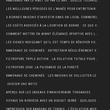
RAMONAGE PAR LE HAUT OU PAR LE BAS : QUELLE TECHNIQUE EST LA PLUS EFFICACE ?
LES MEILLEURES PÉRIODES DE L’ANNÉE POUR ENTRETENIR VOS GOUTTIÈRES
6 BONNES RAISONS D’INVESTIR DANS UN LOCAL COMMERCIAL
LES COÛTS ASSOCIÉS À LA LOCATION DE BENNE : CE QUE VOUS DEVEZ SAVOIR
COMMENT METTRE EN AVANT ÉLÉGANCE SPORTIVE AVEC LE POLO RUGBY ALL BLACK ?
LES SIGNES INDIQUANT QU’IL EST TEMPS DE RÉNOVER VOTRE TOITURE
RAMONAGE DE CHEMINÉE : ENTRETENIR RÉGULIÈREMENT VOS CONDUITS DE FUMÉE
FILTROPURE TRIPLE ACTION : LA SOLUTION TOTALE POUR L’EAU
FILTROPURE 5000: LA PUISSANCE DE LA PURETÉ
RAMONAGE DE CHEMINÉE : LES RAISONS DE SOLLICITER LES SERVICES D’UN PROFESSIONNEL
CHOISIR UNE MOTO
APERÇU SUR LES CADEAUX D’ANNIVERSAIRE TENDANCES
VOYAGE EN NORVÈGE AVEC UN BUDGET SERRÉ : QUELQUES PETITS CONSEILS
IMPRESSION SUR BANDEAU DE TENNIS : L’ÉVOLUTION MODERNE