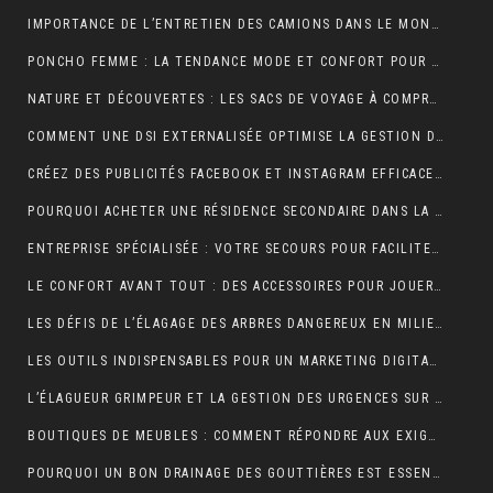
IMPORTANCE DE L’ENTRETIEN DES CAMIONS DANS LE MONDE DU TRANSPORT ROUTIER
PONCHO FEMME : LA TENDANCE MODE ET CONFORT POUR L’HIVER
NATURE ET DÉCOUVERTES : LES SACS DE VOYAGE À COMPRESSION POUR OPTIMISER CHAQUE AVENTURE
COMMENT UNE DSI EXTERNALISÉE OPTIMISE LA GESTION DE VOTRE SYSTÈME D’INFORMATION ?
CRÉEZ DES PUBLICITÉS FACEBOOK ET INSTAGRAM EFFICACES POUR VOTRE BUSINESS
POURQUOI ACHETER UNE RÉSIDENCE SECONDAIRE DANS LA STATION BALNÉAIRE DE PORTICCIO EN CORSE DU SUD, DANS LE GOLFE D’AJACCIO ?
ENTREPRISE SPÉCIALISÉE : VOTRE SECOURS POUR FACILITER VOTRE DÉMÉNAGEMENT
LE CONFORT AVANT TOUT : DES ACCESSOIRES POUR JOUER PENDANT DES HEURES
LES DÉFIS DE L’ÉLAGAGE DES ARBRES DANGEREUX EN MILIEU RÉSIDENTIEL
LES OUTILS INDISPENSABLES POUR UN MARKETING DIGITAL RÉUSSI
L’ÉLAGUEUR GRIMPEUR ET LA GESTION DES URGENCES SUR LES ARBRES DANGEREUX
BOUTIQUES DE MEUBLES : COMMENT RÉPONDRE AUX EXIGENCES DES CLIENTS POINTILLEUX ?
POURQUOI UN BON DRAINAGE DES GOUTTIÈRES EST ESSENTIEL POUR VOTRE MAISON ?