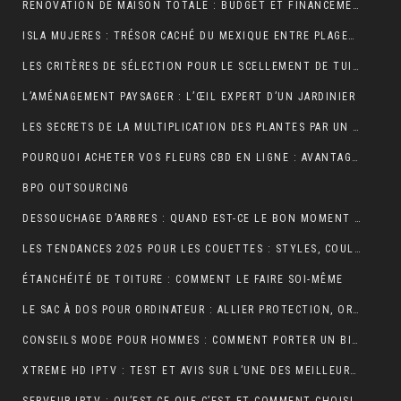
RÉNOVATION DE MAISON TOTALE : BUDGET ET FINANCEMENT
ISLA MUJERES : TRÉSOR CACHÉ DU MEXIQUE ENTRE PLAGES DE RÊVE ET AVENTURES TROPICALES
LES CRITÈRES DE SÉLECTION POUR LE SCELLEMENT DE TUILE DE RIVE
L’AMÉNAGEMENT PAYSAGER : L’ŒIL EXPERT D’UN JARDINIER
LES SECRETS DE LA MULTIPLICATION DES PLANTES PAR UN JARDINIER
POURQUOI ACHETER VOS FLEURS CBD EN LIGNE : AVANTAGES, BIENFAITS ET CONSEILS
BPO OUTSOURCING
DESSOUCHAGE D’ARBRES : QUAND EST-CE LE BON MOMENT POUR LE FAIRE ?
LES TENDANCES 2025 POUR LES COUETTES : STYLES, COULEURS ET MATÉRIAUX
ÉTANCHÉITÉ DE TOITURE : COMMENT LE FAIRE SOI-MÊME
LE SAC À DOS POUR ORDINATEUR : ALLIER PROTECTION, ORGANISATION ET ÉLÉGANCE AU QUOTIDIEN
CONSEILS MODE POUR HOMMES : COMMENT PORTER UN BIJOU MÉDAILLE AVEC STYLE ?
XTREME HD IPTV : TEST ET AVIS SUR L’UNE DES MEILLEURES OFFRES DU MARCHÉ