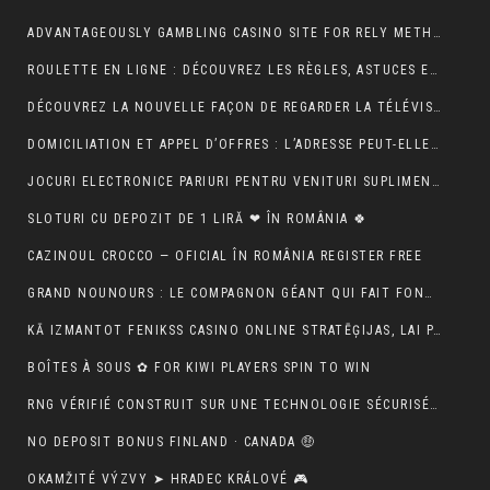
ADVANTAGEOUSLY GAMBLING CASINO SITE FOR RELY METHOD ACTING BETONLINE _ CANADA TRY YOUR LUCK
ROULETTE EN LIGNE : DÉCOUVREZ LES RÈGLES, ASTUCES ET MÉTHODES POUR GAGNER
DÉCOUVREZ LA NOUVELLE FAÇON DE REGARDER LA TÉLÉVISION AVEC MON AGENCE IPTV
DOMICILIATION ET APPEL D’OFFRES : L’ADRESSE PEUT-ELLE RASSURER UN ACHETEUR ?
JOCURI ELECTRONICE PARIURI PENTRU VENITURI SUPLIMENTARE – RO 🍾
SLOTURI CU DEPOZIT DE 1 LIRĂ ❤ ÎN ROMÂNIA 🍀
CAZINOUL CROCCO — OFICIAL ÎN ROMÂNIA REGISTER FREE
GRAND NOUNOURS : LE COMPAGNON GÉANT QUI FAIT FONDRE TOUS LES CŒURS
KĀ IZMANTOT FENIKSS CASINO ONLINE STRATĒĢIJAS, LAI PALIELINĀTU IZREDZES
BOÎTES À SOUS ✿ FOR KIWI PLAYERS SPIN TO WIN
RNG VÉRIFIÉ CONSTRUIT SUR UNE TECHNOLOGIE SÉCURISÉE 🚀 IN NEW ZEALAND START SPINNING
NO DEPOSIT BONUS FINLAND · CANADA 🤑
OKAMŽITÉ VÝZVY ➤ HRADEC KRÁLOVÉ 🎮