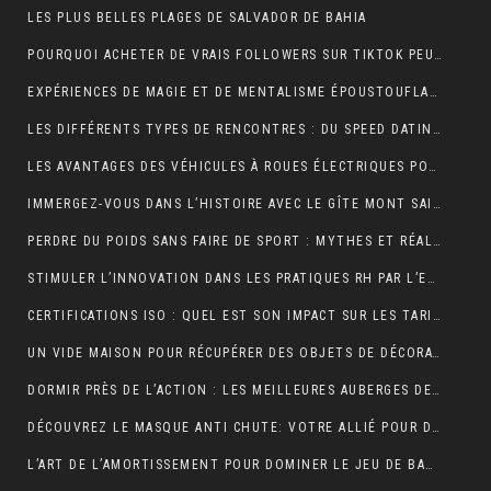
LES PLUS BELLES PLAGES DE SALVADOR DE BAHIA
POURQUOI ACHETER DE VRAIS FOLLOWERS SUR TIKTOK PEUT AIDER À DÉVELOPPER VOTRE COMPTE RAPIDEMENT ?
EXPÉRIENCES DE MAGIE ET DE MENTALISME ÉPOUSTOUFLANTES EN SUISSE ROMANDE
LES DIFFÉRENTS TYPES DE RENCONTRES : DU SPEED DATING AUX RENCONTRES EN LIGNE, QUELLES SONT LES OPTIONS DISPONIBLES ?
LES AVANTAGES DES VÉHICULES À ROUES ÉLECTRIQUES POUR L’ENVIRONNEMENT.
IMMERGEZ-VOUS DANS L’HISTOIRE AVEC LE GÎTE MONT SAINT MICHEL
PERDRE DU POIDS SANS FAIRE DE SPORT : MYTHES ET RÉALITÉS
STIMULER L’INNOVATION DANS LES PRATIQUES RH PAR L’EXTERNALISATION
CERTIFICATIONS ISO : QUEL EST SON IMPACT SUR LES TARIFS D’UNE TRADUCTION ASSERMENTÉE ?
UN VIDE MAISON POUR RÉCUPÉRER DES OBJETS DE DÉCORATION
DORMIR PRÈS DE L’ACTION : LES MEILLEURES AUBERGES DE JEUNESSE À PROXIMITÉ DU PUY DU FOU
DÉCOUVREZ LE MASQUE ANTI CHUTE: VOTRE ALLIÉ POUR DES CHEVEUX FORTS ET SAINS
L’ART DE L’AMORTISSEMENT POUR DOMINER LE JEU DE BADMINTON