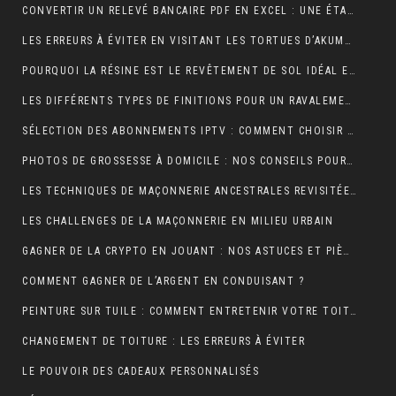
CONVERTIR UN RELEVÉ BANCAIRE PDF EN EXCEL : UNE ÉTAPE CLÉ POUR MIEUX GÉRER SES FINANCES
LES ERREURS À ÉVITER EN VISITANT LES TORTUES D’AKUMAL
POURQUOI LA RÉSINE EST LE REVÊTEMENT DE SOL IDÉAL EN USINE ?
LES DIFFÉRENTS TYPES DE FINITIONS POUR UN RAVALEMENT DE FAÇADE RÉUSSI
SÉLECTION DES ABONNEMENTS IPTV : COMMENT CHOISIR L’OFFRE QUI VOUS CORRESPOND ?
PHOTOS DE GROSSESSE À DOMICILE : NOS CONSEILS POUR UNE SÉANCE INTIMISTE RÉUSSIE !
LES TECHNIQUES DE MAÇONNERIE ANCESTRALES REVISITÉES
LES CHALLENGES DE LA MAÇONNERIE EN MILIEU URBAIN
GAGNER DE LA CRYPTO EN JOUANT : NOS ASTUCES ET PIÈGES À ÉVITER !
COMMENT GAGNER DE L’ARGENT EN CONDUISANT ?
PEINTURE SUR TUILE : COMMENT ENTRETENIR VOTRE TOITURE APRÈS L’APPLICATION ?
CHANGEMENT DE TOITURE : LES ERREURS À ÉVITER
LE POUVOIR DES CADEAUX PERSONNALISÉS