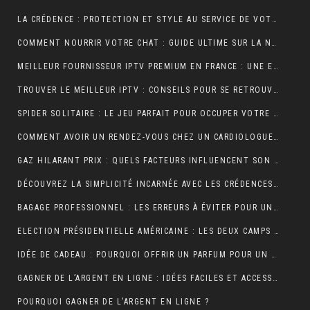
LA CRÉDENCE : PROTECTION ET STYLE AU SERVICE DE VOTRE INTÉRIEUR
COMMENT NOURRIR VOTRE CHAT : GUIDE ULTIME SUR LA NUTRITION ADAPTÉE ET OPTIMALE
MEILLEUR FOURNISSEUR IPTV PREMIUM EN FRANCE : UNE EXPÉRIENCE TÉLÉVISUELLE SUR MESURE
TROUVER LE MEILLEUR IPTV : CONSEILS POUR SE RETROUVER PLUS FACILEMENT
SPIDER SOLITAIRE : LE JEU PARFAIT POUR OCCUPER VOTRE TEMPS LIBRE ET STIMULER VOTRE CERVEAU !
COMMENT AVOIR UN RENDEZ-VOUS CHEZ UN CARDIOLOGUE À FÈS ?
GAZ HILARANT PRIX : QUELS FACTEURS INFLUENCENT SON COÛT ET OÙ LE TROUVER AU MEILLEUR TARIF ?
DÉCOUVREZ LA SIMPLICITÉ INCARNÉE AVEC LES CRÉDENCES DE CUISINE EFFET MARBRE
BAGAGE PROFESSIONNEL : LES ERREURS À ÉVITER POUR UN LOOK RAFFINÉ
ELECTION PRÉSIDENTIELLE AMÉRICAINE : LES DEUX CAMPS SONT RELIÉS PAR LEURS CRAINTES
IDÉE DE CADEAU : POURQUOI OFFRIR UN PARFUM POUR UN ANNIVERSAIRE ?
GAGNER DE L’ARGENT EN LIGNE : IDÉES FACILES ET ACCESSIBLES POUR DÉBUTANTS
POURQUOI GAGNER DE L’ARGENT EN LIGNE ?