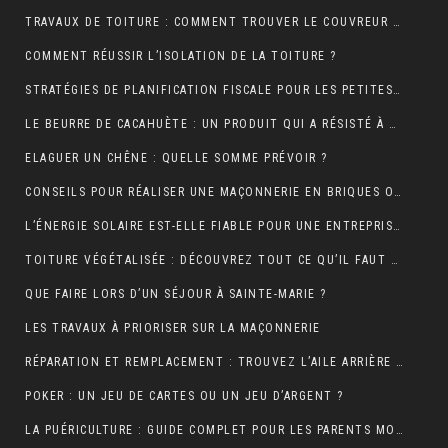
TRAVAUX DE TOITURE : COMMENT TROUVER LE COUVREUR IDÉAL?
COMMENT RÉUSSIR L’ISOLATION DE LA TOITURE ?
STRATÉGIES DE PLANIFICATION FISCALE POUR LES PETITES ET MOYENNES ENTREPRISES
LE BEURRE DE CACAHUÈTE : UN PRODUIT QUI A RÉSISTÉ À TOUTES LES GÉNÉRATIONS
ELAGUER UN CHÊNE : QUELLE SOMME PRÉVOIR ?
CONSEILS POUR RÉALISER UNE MAÇONNERIE EN BRIQUES OU EN PARPAINGS
L’ÉNERGIE SOLAIRE EST-ELLE FIABLE POUR UNE ENTREPRISE ?
TOITURE VÉGÉTALISÉE : DÉCOUVREZ TOUT CE QU’IL FAUT RETENIR À CE SUJET
QUE FAIRE LORS D’UN SÉJOUR À SAINTE-MARIE ?
LES TRAVAUX À PRIORISER SUR LA MAÇONNERIE
RÉPARATION ET REMPLACEMENT : TROUVEZ L’AILE ARRIÈRE PARFAITE POUR RESTAURER VOTRE VÉHICULE
POKER : UN JEU DE CARTES OU UN JEU D’ARGENT ?
LA PUÉRICULTURE : GUIDE COMPLET POUR LES PARENTS MODERNES.