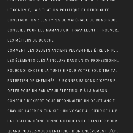
LES BÉNÉFICES DE LA LECTURE COMME LOISIR ET SON IMPACT SUR LA COGNITION
L’ÉCONOMIE, LA SITUATION POLITIQUE ET DÉBOUCHÉE
CONSTRUCTION : LES TYPES DE MATÉRIAUX DE CONSTRUCTION UTILISÉS
CONSEILS POUR LES MAMANS QUI TRAVAILLENT : TROUVER UN ÉQUILIBRE ENTRE CARRIÈRE ET VIE FAMILIALE
LES MÉTIERS DE BOUCHE
COMMENT LES OBJETS ANCIENS PEUVENT-ILS ÊTRE UN PLACEMENT FINANCIER INTELLIGENT ?
LES ÉLÉMENTS CLÉS À INCLURE DANS UN CV PROFESSIONNEL POUR ATTIRER LES RECRUTEURS
POURQUOI CHOISIR LA TUNISIE POUR VOTRE SOUS-TRAITANCE INDUSTRIELLE?
ENTRETIEN DE CHEMINÉE : 3 BONNES RAISONS D’OPTER POUR LE RAMONAGE MÉCANIQUE
OPTER POUR UN RADIATEUR ÉLECTRIQUE À LA MAISON
CONSEILS D’EXPERT POUR RECONNAITRE UN OBJET ANCIEN AUTHENTIQUE
GRAVURE LASER EN TUNISIE : UN VOYAGE AU CŒUR DE LA PERSONNALISATION
LA LOCATION D’UNE BENNE À DÉCHETS DE CHANTIER POUR UNE ENTREPRISE
QUAND POUVEZ-VOUS BÉNÉFICIER D’UN ENLÈVEMENT D’ÉPAVE GRATUIT EN FRANCE ? : GUIDE COMPLET