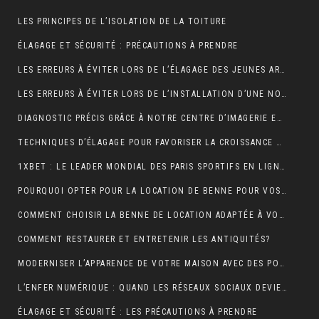
LES PRINCIPES DE L’ISOLATION DE LA TOITURE
ÉLAGAGE ET SÉCURITÉ : PRÉCAUTIONS À PRENDRE
LES ERREURS À ÉVITER LORS DE L’ÉLAGAGE DES JEUNES ARBRES
LES ERREURS À ÉVITER LORS DE L’INSTALLATION D’UNE NOUVELLE TOITURE
DIAGNOSTIC PRÉCIS GRÂCE À NOTRE CENTRE D’IMAGERIE ET SCANNER MODERNE
TECHNIQUES D’ÉLAGAGE POUR FAVORISER LA CROISSANCE DES ARBRES
1XBET : LE LEADER MONDIAL DES PARIS SPORTIFS EN LIGNE GRÂCE À UNE PLATEFORME CONVIVIALE ET UNE DIVERSITÉ DE MARCHÉS
POURQUOI OPTER POUR LA LOCATION DE BENNE POUR VOS PROJETS DE CONSTRUCTION?
COMMENT CHOISIR LA BENNE DE LOCATION ADAPTÉE À VOS BESOINS?
COMMENT RESTAURER ET ENTRETENIR LES ANTIQUITÉS?
MODERNISER L’APPARENCE DE VOTRE MAISON AVEC DES PORTES DE GARAGE SECTIONNELLES (ADOPTEZ LES PORTES AMC)
L’ENFER NUMÉRIQUE : QUAND LES RÉSEAUX SOCIAUX DEVIENNENT UN CAUCHEMAR
ÉLAGAGE ET SÉCURITÉ : LES PRÉCAUTIONS À PRENDRE