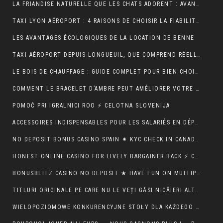
LA FRIANDISE NATURELLE QUE LES CHATS ADORENT : AVANTAGES ET CONSEILS
TAXI LYON AÉROPORT : 4 RAISONS DE CHOISIR LA FIABILITÉ ET LE CONFORT POUR VOS TRAJETS
LES AVANTAGES ÉCOLOGIQUES DE LA LOCATION DE BENNE
TAXI AÉROPORT DEPUIS LONGUEUIL, QUE COMPREND RÉELLEMENT LE PRIX ANNONCÉ ?
LE BOIS DE CHAUFFAGE : GUIDE COMPLET POUR BIEN CHOISIR SON COMBUSTIBLE
COMMENT LE BRACELET D’AMBRE PEUT AMÉLIORER VOTRE QUOTIDIEN
POMOČ PRI IGRALNICI ROO ⚡ CELOTNA SLOVENIJA
ACCESSOIRES INDISPENSABLES POUR LES SALARIÉS EN DÉPLACEMENT PROFESSIONNEL
NO DEPOSIT BONUS CASINO SPAIN ✷ KYC CHECK IN CANADA 🍀
HONEST ONLINE CASINO FOR LIVELY BARGAINER BACK ⚡️ CA ♦️
BONUSBLITZ CASINO NO DEPOSIT ★ HAVE FUN ON MULTIPLE PLATFORMS AUTOMATICALLY CANADIAN FEDERATION 💸
TITLURI ORIGINALE PE CARE NU LE VEȚI GĂSI NICĂIERI ALTUNDEVA. ♬ CONSTANȚA 🔮
WIELOPOZIOMOWE KONKURENCYJNE STOŁY DLA KAŻDEGO POZIOMU UMIEJĘTNOŚCI · RZECZPOSPOLITA POLSKA 💵