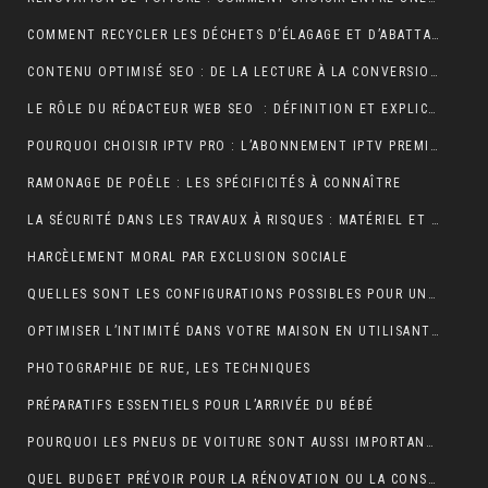
COMMENT RECYCLER LES DÉCHETS D’ÉLAGAGE ET D’ABATTAGE ?
CONTENU OPTIMISÉ SEO : DE LA LECTURE À LA CONVERSION
LE RÔLE DU RÉDACTEUR WEB SEO : DÉFINITION ET EXPLICATIONS
POURQUOI CHOISIR IPTV PRO : L’ABONNEMENT IPTV PREMIUM ULTIME
RAMONAGE DE POÊLE : LES SPÉCIFICITÉS À CONNAÎTRE
LA SÉCURITÉ DANS LES TRAVAUX À RISQUES : MATÉRIEL ET OBLIGATIONS
HARCÈLEMENT MORAL PAR EXCLUSION SOCIALE
QUELLES SONT LES CONFIGURATIONS POSSIBLES POUR UN ÉTABLI D’ATELIER PROFESSIONNEL ?
OPTIMISER L’INTIMITÉ DANS VOTRE MAISON EN UTILISANT DES VOLETS ROULANTS
PHOTOGRAPHIE DE RUE, LES TECHNIQUES
PRÉPARATIFS ESSENTIELS POUR L’ARRIVÉE DU BÉBÉ
POURQUOI LES PNEUS DE VOITURE SONT AUSSI IMPORTANTS ?
QUEL BUDGET PRÉVOIR POUR LA RÉNOVATION OU LA CONSTRUCTION DE LA TOITURE ?