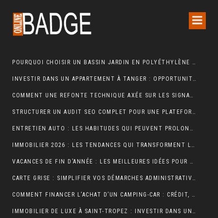
POURQUOI CHOISIR UN BASSIN JARDIN EN POLYÉTHYLÈNE FERME ?
INVESTIR DANS UN APPARTEMENT À TANGER : OPPORTUNITÉS ET POINTS ESSENTIELS À CONNAÎTRE
COMMENT UNE REFONTE TECHNIQUE AXÉE SUR LES SIGNAUX WEB ESSENTIELS A BOOSTÉ LES VENTES D’UNE BOUTIQUE EN LIGNE
STRUCTURER UN AUDIT SEO COMPLET POUR UNE PLATEFORME E-COMMERCE INTERNATIONALE
ENTRETIEN AUTO : LES HABITUDES QUI PEUVENT PROLONGER LA VIE DE VOTRE VÉHICULE
IMMOBILIER 2026 : LES TENDANCES QUI TRANSFORMENT LE MARCHÉ DE LA LOCATION
VACANCES DE FIN D’ANNÉE : LES MEILLEURES IDÉES POUR CÉLÉBRER LES FÊTES
CARTE GRISE : SIMPLIFIER VOS DÉMARCHES ADMINISTRATIVES
COMMENT FINANCER L’ACHAT D’UN CAMPING-CAR : CRÉDIT, LEASING OU PAIEMENT COMPTANT ?
IMMOBILIER DE LUXE À SAINT-TROPEZ : INVESTIR DANS UN ART DE VIVRE