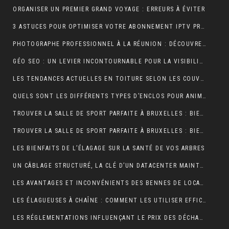
ORGANISER UN PREMIER GRAND VOYAGE : ERREURS À ÉVITER
3 ASTUCES POUR OPTIMISER VOTRE ABONNEMENT IPTV PREMIUM EN FRANCE
PHOTOGRAPHE PROFESSIONNEL À LA RÉUNION : DÉCOUVREZ L’EXPÉRIENCE UNIQUE D’UNE SÉANCE PHOTO EN STUDIO
GÉO SEO : UN LEVIER INCONTOURNABLE POUR LA VISIBILITÉ LOCALE
LES TENDANCES ACTUELLES EN TOITURE SELON LES COUVREURS EXPÉRIMENTÉS
QUELS SONT LES DIFFÉRENTS TYPES D’ENCLOS POUR ANIMAUX ?
TROUVER LA SALLE DE SPORT PARFAITE À BRUXELLES : BIEN PLUS QU’UNE QUESTION D’ADRESSE
TROUVER LA SALLE DE SPORT PARFAITE À BRUXELLES : BIEN PLUS QU’UNE QUESTION D’ADRESSE
LES BIENFAITS DE L’ÉLAGAGE SUR LA SANTÉ DE VOS ARBRES
UN CÂBLAGE STRUCTURÉ, LA CLÉ D’UN DATACENTER MAINTENABLE
LES AVANTAGES ET INCONVÉNIENTS DES BENNES DE LOCATION À PRIX RÉDUIT
LES ÉLAGUEUSES À CHAÎNE : COMMENT LES UTILISER EFFICACEMENT
LES RÉGLEMENTATIONS INFLUENÇANT LE PRIX DES DÉCHARGES DE BENNE