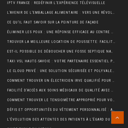
IPTV FRANCE : REDÉFINIR L’EXPÉRIENCE TÉLÉVISUELLE
L’AVENIR DE L’EMBALLAGE ALIMENTAIRE : VERS UNE RÉVOLUTION DURABLE ?
CE QU’IL FAUT SAVOIR SUR LA PEINTURE DE FAÇADE
ÉLIMINER LES POUX : UNE RÉPONSE EFFICACE AU CENTRE DE TRAITEMENT DES POUX À LYON
TROUVER LA MEILLEURE LOCATION DE POUSSETTE: FACILITEZ VOS DÉPLACEMENTS AVEC BÉBÉ
EST-IL POSSIBLE DE DÉBOUCHER UNE FOSSE SEPTIQUE NATURELLEMENT ?
TAXI VSL HAUTE-SAVOIE : VOTRE PARTENAIRE ESSENTIEL POUR DES DÉPLACEMENTS MÉDICAUX SÛRS ET CONFORTABLES
LE CLOUD PRIVÉ : UNE SOLUTION SÉCURISÉE ET POLYVALENTE POUR LE STOCKAGE ET L’ACCÈS AUX DONNÉES
COMMENT TROUVER UN ÉLECTRICIEN IRVE QUALIFIÉ POUR VOTRE PROJET DE MOBILITÉ ÉLECTRIQUE ?
FACILITÉ D’ACCÈS AUX SOINS MÉDICAUX DE QUALITÉ AVEC LES TAXIS VSL DE CLERMONT-FERRAND
COMMENT TROUVER LE TENSIOMÈTRE APPROPRIÉ POUR VOUS?
DÉFIS ET OPPORTUNITÉS DU VÊTEMENT PERSONNALISÉ : ANALYSE DU SECTEUR
L’ÉVOLUTION DES ATTENTES DES PATIENTS À L’ÉGARD DU TÉLÉSECRÉTARIAT MÉDICAL : SERVICES PERSONNALISÉS, RÉPONSE RAPIDE ET DISPONIBILITÉ