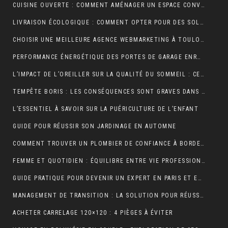
CUISINE OUVERTE : COMMENT AMÉNAGER UN ESPACE CONVIVIAL ET FONCTIONNEL ?
LIVRAISON ÉCOLOGIQUE : COMMENT OPTER POUR DES SOLUTIONS DE LIVRAISON DURABLES POUR VOS ACHATS EN LIGNE
CHOISIR UNE MEILLEURE AGENCE WEBMARKETING À TOULOUSE : 4 CRITÈRES À CONSIDÉRER
PERFORMANCE ÉNERGÉTIQUE DES PORTES DE GARAGE ENROULABLES : ALUMINIUM, PVC OU ACIER ?
L’IMPACT DE L’OREILLER SUR LA QUALITÉ DU SOMMEIL : CE QUE VOUS DEVEZ SAVOIR POUR OPTIMISER VOTRE REPOS
TEMPÊTE BORIS : LES CONSÉQUENCES SONT GRAVES DANS CERTAINS PAYS EUROPÉENS
L’ESSENTIEL À SAVOIR SUR LA PUÉRICULTURE DE L’ENFANT
GUIDE POUR RÉUSSIR SON JARDINAGE EN AUTOMNE
COMMENT TROUVER UN PLOMBIER DE CONFIANCE À BORDEAUX ?
FEMME ET QUOTIDIEN : ÉQUILIBRE ENTRE VIE PROFESSIONNELLE ET PERSONNELLE
GUIDE PRATIQUE POUR DEVENIR UN EXPERT EN PARIS ET EN JEUX
MANAGEMENT DE TRANSITION : LA SOLUTION POUR RÉUSSIR LES TRANSFORMATIONS COMPLEXES EN ENTREPRISE
ACHETER CARRELAGE 120×120 : 4 PIÈGES À ÉVITER