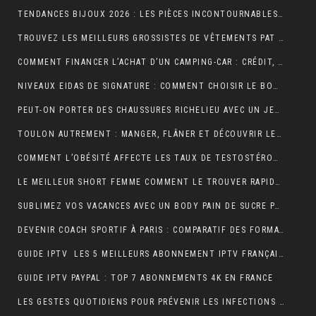
TENDANCES BIJOUX 2026 : LES PIÈCES INCONTOURNABLES À PORTER CETTE ANNÉE
TROUVEZ LES MEILLEURS GROSSISTES DE VÊTEMENTS PAT PATROUILLE POUR BOOSTER VOTRE ACTIVITÉ DE REVENTE RENTABLE
COMMENT FINANCER L’ACHAT D’UN CAMPING-CAR : CRÉDIT, LEASING OU PAIEMENT COMPTANT ?
NIVEAUX EIDAS DE SIGNATURE : COMMENT CHOISIR LE BON NIVEAU POUR SÉCURISER VOS DOCUMENTS
PEUT-ON PORTER DES CHAUSSURES RICHELIEU AVEC UN JEAN ?
TOULON AUTREMENT : MANGER, FLÂNER ET DÉCOUVRIR LES VRAIES BONNES ADRESSES
COMMENT L’OBÉSITÉ AFFECTE LES TAUX DE TESTOSTÉRONE ET LA LIBIDO MASCULINE
LE MEILLEUR SHORT FEMME COMMENT LE TROUVER RAPIDEMENT ET EFFICACEMENT
SUBLIMEZ VOS VACANCES AVEC UN BODY PAIN DE SUCRE PARFAIT POUR UN LOOK ÉLÉGANT EN VOYAGE
DEVENIR COACH SPORTIF À PARIS : COMPARATIF DES FORMATIONS CQP FITNESS
GUIDE IPTV LES 5 MEILLEURS ABONNEMENT IPTV FRANÇAIS 4K
GUIDE IPTV PAYPAL : TOP 7 ABONNEMENTS 4K EN FRANCE
LES GESTES QUOTIDIENS POUR PRÉVENIR LES INFECTIONS CHEZ LES VOLAILLES