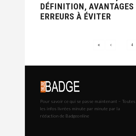
DÉFINITION, AVANTAGES
ERREURS À ÉVITER
4
Pour savoir ce qui se passe maintenant – Toutes
les infos livrées minute par minute par la
rédaction de Badgeonline