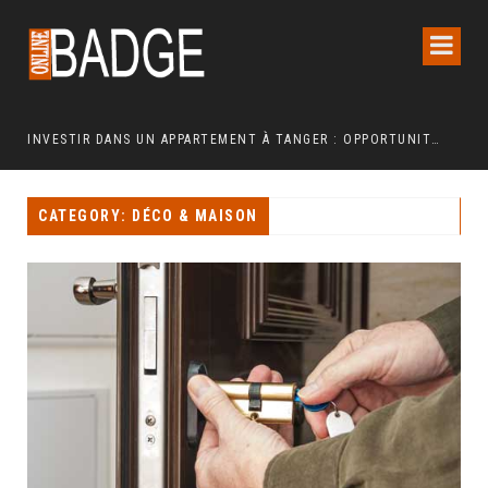
IN JARDIN EN POLYÉTHYLÈNE FERME ?
INVESTIR DANS UN APPARTEMENT À TANGER : OPPORTUNITÉS ET POINTS ESSENTIELS À CONNAÎTRE
CATEGORY: DÉCO & MAISON