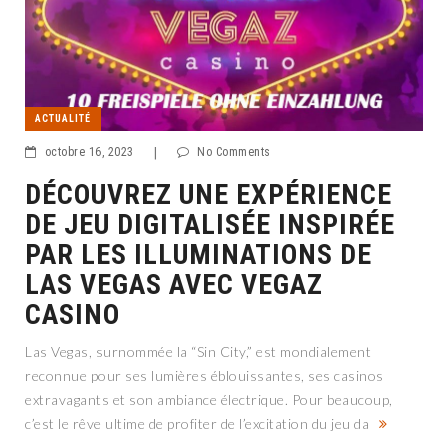
ACTUALITÉ
octobre 16, 2023
|
No Comments
DÉCOUVREZ UNE EXPÉRIENCE
DE JEU DIGITALISÉE INSPIRÉE
PAR LES ILLUMINATIONS DE
LAS VEGAS AVEC VEGAZ
CASINO
Las Vegas, surnommée la “Sin City,” est mondialement
reconnue pour ses lumières éblouissantes, ses casinos
extravagants et son ambiance électrique. Pour beaucoup,
c’est le rêve ultime de profiter de l’excitation du jeu da