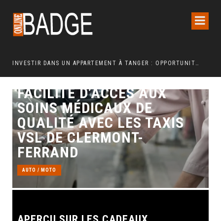
INVESTIR DANS UN APPARTEMENT À TANGER : OPPORTUNITÉS ET POINTS ESSENTIELS À CONNAÎTRE
FACILITÉ D’ACCÈS AUX
SOINS MÉDICAUX DE
QUALITÉ AVEC LES TAXIS
VSL DE CLERMONT-
FERRAND
AUTO / MOTO
APERÇU SUR LES CADEAUX