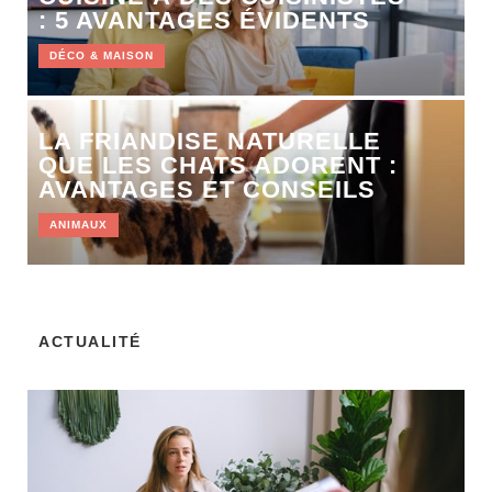
: 5 AVANTAGES ÉVIDENTS
DÉCO & MAISON
LA FRIANDISE NATURELLE
QUE LES CHATS ADORENT :
AVANTAGES ET CONSEILS
ANIMAUX
ACTUALITÉ