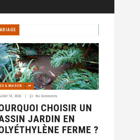
ARIAGE
CO & MAISON
uillet 14, 2026
|
No Comments
OURQUOI CHOISIR UN
ASSIN JARDIN EN
OLYÉTHYLÈNE FERME ?