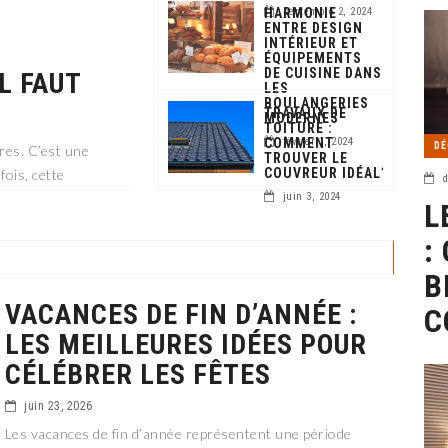
HARMONIE
septembre 2, 2024
ENTRE DESIGN
INTÉRIEUR ET
ÉQUIPEMENTS
DE CUISINE DANS
L FAUT
LES
BOULANGERIES
TRAVAUX DE
MODERNES
TOITURE :
COMMENT
février 1, 2024
DÉ
ires. C’est une
TROUVER LE
COUVREUR IDÉAL?
fois, cette
d
jets et ne convient
juin 3, 2024
L
:
B
VACANCES DE FIN D’ANNÉE :
C
LES MEILLEURES IDÉES POUR
CÉLÉBRER LES FÊTES
juin 23, 2026
Les vacances de fin d’année représentent une période