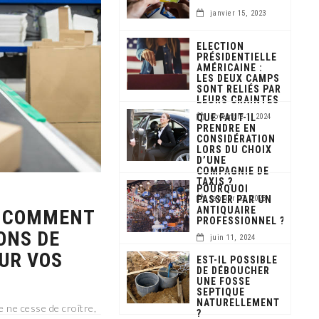
janvier 15, 2023
ELECTION
PRÉSIDENTIELLE
AMÉRICAINE :
LES DEUX CAMPS
SONT RELIÉS PAR
LEURS CRAINTES
QUE FAUT-IL
novembre 1, 2024
PRENDRE EN
CONSIDÉRATION
LORS DU CHOIX
D’UNE
COMPAGNIE DE
TAXIS ?
POURQUOI
PASSER PAR UN
janvier 27, 2023
ANTIQUAIRE
: COMMENT
PROFESSIONNEL ?
ONS DE
juin 11, 2024
UR VOS
EST-IL POSSIBLE
DE DÉBOUCHER
UNE FOSSE
SEPTIQUE
NATURELLEMENT
 ne cesse de croître,
?