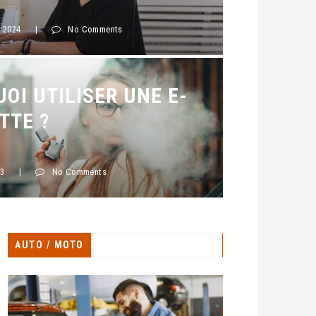
 2024
|
No Comments
OI UTILISER UNE E-
TTE ?
23
|
No Comments
AUTO / MOTO