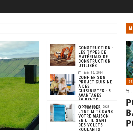
M
CONSTRUCTION :
LES TYPES DE
MATÉRIAUX DE
CONSTRUCTION
UTILISÉS
juin 15, 2024
CONFIER SON
PROJET CUISINE
DÉ
À DES
CUISINISTES : 5
j
AVANTAGES
P
ÉVIDENTS
OPTIMISER
décembre 6, 2023
B
L’INTIMITÉ DANS
VOTRE MAISON
P
EN UTILISANT
DES VOLETS
ROULANTS