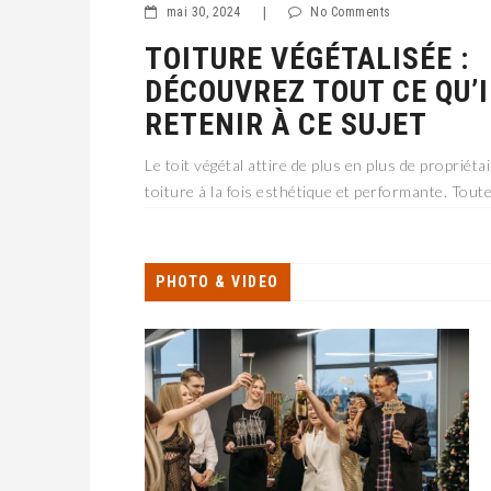
mai 30, 2024
|
No Comments
TOITURE VÉGÉTALISÉE :
DÉCOUVREZ TOUT CE QU’I
RETENIR À CE SUJET
Le toit végétal attire de plus en plus de propriéta
toiture à la fois esthétique et performante. Toute
couverture est inadaptée à certains types de pro
pas pour toutes les habitations. Pour tout s
PHOTO & VIDEO