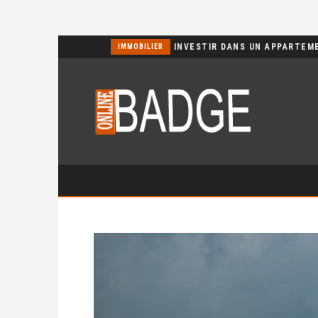
POURQUOI CHOISIR UN BASSIN JARDIN EN POLYÉTHYLÈNE FERME ?
IMMOBILIER