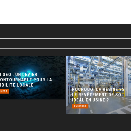
 SEO : UN LEVIER
CONTOURNABLE POUR LA
IBILITÉ LOCALE
POURQUOI LA RÉSINE EST
INESS
LE REVÊTEMENT DE SOL
IDÉAL EN USINE ?
BUSINESS