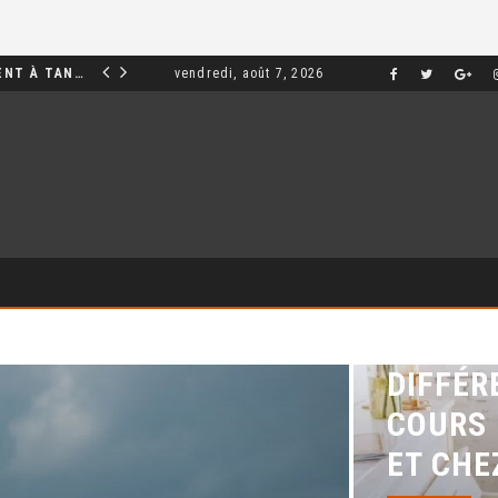
INVESTIR DANS UN APPARTEMENT À TANGER : OPPORTUNITÉS ET POINTS ESSENTIELS À CONNAÎTRE
vendredi, août 7, 2026
MARKETING
QUELLE
DIFFÉR
COURS 
ET CHE