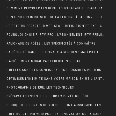
COMMENT RECYCLER LES DÉCHETS D’ÉLAGAGE ET D’ABATTAGE ?
CONTENU OPTIMISÉ SEO : DE LA LECTURE À LA CONVERSION
LE RÔLE DU RÉDACTEUR WEB SEO : DÉFINITION ET EXPLICATIONS
POURQUOI CHOISIR IPTV PRO : L’ABONNEMENT IPTV PREMIUM ULTIME
RAMONAGE DE POÊLE : LES SPÉCIFICITÉS À CONNAÎTRE
LA SÉCURITÉ DANS LES TRAVAUX À RISQUES : MATÉRIEL ET OBLIGATIONS
HARCÈLEMENT MORAL PAR EXCLUSION SOCIALE
QUELLES SONT LES CONFIGURATIONS POSSIBLES POUR UN ÉTABLI D’ATELIER PROFESSIONNEL ?
OPTIMISER L’INTIMITÉ DANS VOTRE MAISON EN UTILISANT DES VOLETS ROULANTS
PHOTOGRAPHIE DE RUE, LES TECHNIQUES
PRÉPARATIFS ESSENTIELS POUR L’ARRIVÉE DU BÉBÉ
POURQUOI LES PNEUS DE VOITURE SONT AUSSI IMPORTANTS ?
QUEL BUDGET PRÉVOIR POUR LA RÉNOVATION OU LA CONSTRUCTION DE LA TOITURE ?