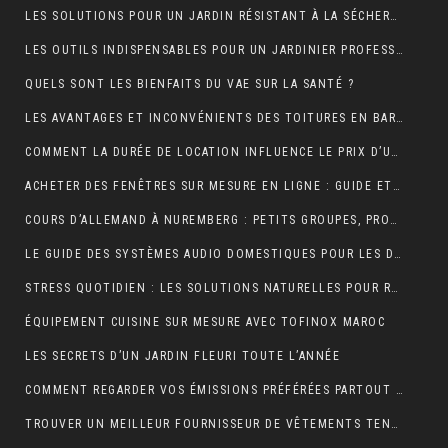
LES SOLUTIONS POUR UN JARDIN RÉSISTANT À LA SÉCHERESSE
LES OUTILS INDISPENSABLES POUR UN JARDINIER PROFESSIONNEL
QUELS SONT LES BIENFAITS DU VAE SUR LA SANTÉ ?
LES AVANTAGES ET INCONVÉNIENTS DES TOITURES EN BARDEAUX
COMMENT LA DURÉE DE LOCATION INFLUENCE LE PRIX D’UNE BENNE ?
ACHETER DES FENÊTRES SUR MESURE EN LIGNE : GUIDE ET ASTUCES
COURS D’ALLEMAND À NUREMBERG : PETITS GROUPES, PROFESSEURS EXPÉRIMENTÉS, AMBIANCE CONVIVIALE
LE GUIDE DES SYSTÈMES AUDIO DOMESTIQUES POUR LES DÉBUTANTS
STRESS QUOTIDIEN : LES SOLUTIONS NATURELLES POUR RETROUVER VITALITÉ ET BIEN-ÊTRE
ÉQUIPEMENT CUISINE SUR MESURE AVEC TOFINOX MAROC
LES SECRETS D’UN JARDIN FLEURI TOUTE L’ANNÉE
COMMENT REGARDER VOS ÉMISSIONS PRÉFÉRÉES PARTOUT EN FRANCE ?
TROUVER UN MEILLEUR FOURNISSEUR DE VÊTEMENTS TENDANCES POUR VOTRE BOUTIQUE