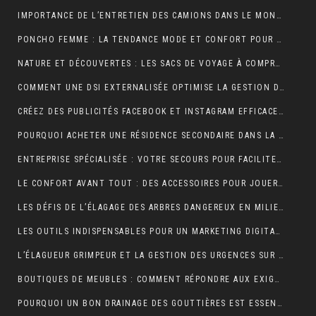
IMPORTANCE DE L’ENTRETIEN DES CAMIONS DANS LE MONDE DU TRANSPORT ROUTIER
PONCHO FEMME : LA TENDANCE MODE ET CONFORT POUR L’HIVER
NATURE ET DÉCOUVERTES : LES SACS DE VOYAGE À COMPRESSION POUR OPTIMISER CHAQUE AVENTURE
COMMENT UNE DSI EXTERNALISÉE OPTIMISE LA GESTION DE VOTRE SYSTÈME D’INFORMATION ?
CRÉEZ DES PUBLICITÉS FACEBOOK ET INSTAGRAM EFFICACES POUR VOTRE BUSINESS
POURQUOI ACHETER UNE RÉSIDENCE SECONDAIRE DANS LA STATION BALNÉAIRE DE PORTICCIO EN CORSE DU SUD, DANS LE GOLFE D’AJACCIO ?
ENTREPRISE SPÉCIALISÉE : VOTRE SECOURS POUR FACILITER VOTRE DÉMÉNAGEMENT
LE CONFORT AVANT TOUT : DES ACCESSOIRES POUR JOUER PENDANT DES HEURES
LES DÉFIS DE L’ÉLAGAGE DES ARBRES DANGEREUX EN MILIEU RÉSIDENTIEL
LES OUTILS INDISPENSABLES POUR UN MARKETING DIGITAL RÉUSSI
L’ÉLAGUEUR GRIMPEUR ET LA GESTION DES URGENCES SUR LES ARBRES DANGEREUX
BOUTIQUES DE MEUBLES : COMMENT RÉPONDRE AUX EXIGENCES DES CLIENTS POINTILLEUX ?
POURQUOI UN BON DRAINAGE DES GOUTTIÈRES EST ESSENTIEL POUR VOTRE MAISON ?