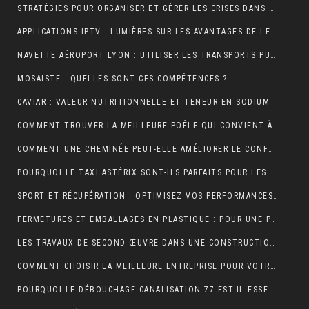
STRATÉGIES POUR ORGANISER ET GÉRER LES CRISES DANS UNE ENTREPRISE
APPLICATIONS IPTV : LUMIÈRES SUR LES AVANTAGES DE LEUR UTILISATION
NAVETTE AÉROPORT LYON : UTILISER LES TRANSPORTS PUBLICS ET TAXIS
MOSAÏSTE : QUELLES SONT CES COMPÉTENCES ?
CAVIAR : VALEUR NUTRITIONNELLE ET TENEUR EN SODIUM
COMMENT TROUVER LA MEILLEURE POÊLE QUI CONVIENT À VOTRE MAISON ?
COMMENT UNE CHEMINÉE PEUT-ELLE AMÉLIORER LE CONFORT ET L’ESTHÉTIQUE DE VOTRE MAISON ?
POURQUOI LE TAXI ASTÉRIX SONT-ILS PARFAITS POUR LES TOURISTES ?
SPORT ET RÉCUPÉRATION : OPTIMISEZ VOS PERFORMANCES AVEC LES HUILES CBD À PARIS
FERMETURES ET EMBALLAGES EN PLASTIQUE : POUR UNE PROTECTION OPTIMALE DE VOS PRODUITS
LES TRAVAUX DE SECOND ŒUVRE DANS UNE CONSTRUCTION DE MAISON
COMMENT CHOISIR LA MEILLEURE ENTREPRISE POUR VOTRE DÉMÉNAGEMENT PARIS MARSEILLE?
POURQUOI LE DÉBOUCHAGE CANALISATION 77 EST-IL ESSENTIEL POUR ÉVITER LES DÉSAGRÉMENTS MAJEURS ?