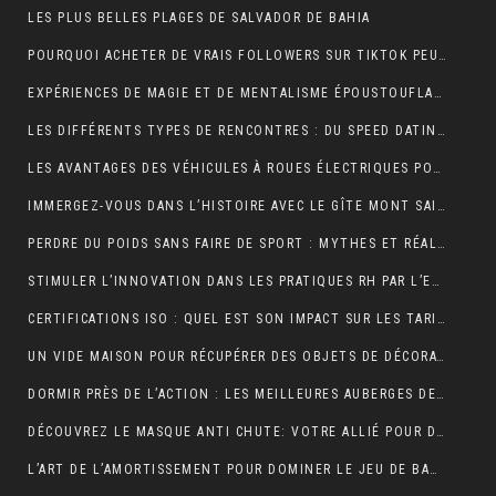
LES PLUS BELLES PLAGES DE SALVADOR DE BAHIA
POURQUOI ACHETER DE VRAIS FOLLOWERS SUR TIKTOK PEUT AIDER À DÉVELOPPER VOTRE COMPTE RAPIDEMENT ?
EXPÉRIENCES DE MAGIE ET DE MENTALISME ÉPOUSTOUFLANTES EN SUISSE ROMANDE
LES DIFFÉRENTS TYPES DE RENCONTRES : DU SPEED DATING AUX RENCONTRES EN LIGNE, QUELLES SONT LES OPTIONS DISPONIBLES ?
LES AVANTAGES DES VÉHICULES À ROUES ÉLECTRIQUES POUR L’ENVIRONNEMENT.
IMMERGEZ-VOUS DANS L’HISTOIRE AVEC LE GÎTE MONT SAINT MICHEL
PERDRE DU POIDS SANS FAIRE DE SPORT : MYTHES ET RÉALITÉS
STIMULER L’INNOVATION DANS LES PRATIQUES RH PAR L’EXTERNALISATION
CERTIFICATIONS ISO : QUEL EST SON IMPACT SUR LES TARIFS D’UNE TRADUCTION ASSERMENTÉE ?
UN VIDE MAISON POUR RÉCUPÉRER DES OBJETS DE DÉCORATION
DORMIR PRÈS DE L’ACTION : LES MEILLEURES AUBERGES DE JEUNESSE À PROXIMITÉ DU PUY DU FOU
DÉCOUVREZ LE MASQUE ANTI CHUTE: VOTRE ALLIÉ POUR DES CHEVEUX FORTS ET SAINS
L’ART DE L’AMORTISSEMENT POUR DOMINER LE JEU DE BADMINTON