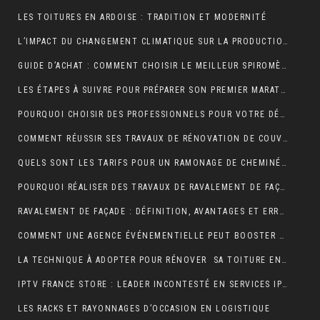
LES TOITURES EN ARDOISE : TRADITION ET MODERNITÉ
L’IMPACT DU CHANGEMENT CLIMATIQUE SUR LA PRODUCTION DE VANILLE À MADAGASCAR
GUIDE D’ACHAT : COMMENT CHOISIR LE MEILLEUR SPIROMÈTRE POUR VOS BESOINS
LES ÉTAPES À SUIVRE POUR PRÉPARER SON PREMIER MARATHON
POURQUOI CHOISIR DES PROFESSIONNELS POUR VOTRE DÉMÉNAGEMENT CLICHY ?
COMMENT RÉUSSIR SES TRAVAUX DE RÉNOVATION DE COUVERTURE ?
QUELS SONT LES TARIFS POUR UN RAMONAGE DE CHEMINÉE ?
POURQUOI RÉALISER DES TRAVAUX DE RAVALEMENT DE FAÇADE ?
RAVALEMENT DE FAÇADE : DÉFINITION, AVANTAGES ET ERREURS À ÉVITER
COMMENT UNE AGENCE ÉVÉNEMENTIELLE PEUT BOOSTER L’ATTRACTIVITÉ D’UNE DESTINATION TOURISTIQUE ?
LA TECHNIQUE À ADOPTER POUR RÉNOVER SA TOITURE EN TUILES
IPTV FRANCE STORE : LEADER INCONTESTÉ EN SERVICES IPTV DE QUALITÉ SUPÉRIEURE
LES RACKS ET RAYONNAGES D’OCCASION EN LOGISTIQUE