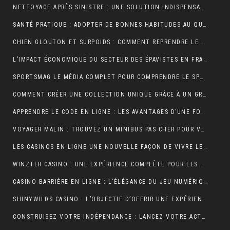
NETTOYAGE APRÈS SINISTRE : UNE SOLUTION INDISPENSABLE POUR RETROUVER DES ESPACES SÛRS ET SALUBRES
SANTÉ PRATIQUE : ADOPTER DE BONNES HABITUDES AU QUOTIDIEN
CHIEN GLOUTON ET SURPOIDS : COMMENT REPRENDRE LE CONTRÔLE DES PORTIONS ?
L’IMPACT ÉCONOMIQUE DU SECTEUR DES ÉPAVISTES EN FRANCE
SPORTSMAG LE MÉDIA COMPLET POUR COMPRENDRE LE SPORT LA NUTRITION ET LA PERFORMANCE
COMMENT CRÉER UNE COLLECTION UNIQUE GRÂCE À UN GROSSISTE DE VÊTEMENTS PERSONNALISÉS
APPRENDRE LE CODE EN LIGNE : LES AVANTAGES D’UNE FORMATION ENTIÈREMENT NUMÉRIQUE
VOYAGER MALIN : TROUVEZ UN MINIBUS PAS CHER POUR VOS DÉPLACEMENTS EN GROUPE
LES CASINOS EN LIGNE UNE NOUVELLE FAÇON DE VIVRE LE JEU
WINZTER CASINO : UNE EXPÉRIENCE COMPLÈTE POUR LES AMATEURS DE JEUX EN LIGNE
CASINO BARRIÈRE EN LIGNE : L’ÉLÉGANCE DU JEU NUMÉRIQUE AU SERVICE DES JOUEURS MODERNES
SHINYWILDS CASINO : L’OBJECTIF D’OFFRIR UNE EXPÉRIENCE DE JEU EXCEPTIONNELLE ET SÉCURISÉE
CONSTRUISEZ VOTRE INDÉPENDANCE : LANCEZ VOTRE ACTIVITÉ DE MARCHAND DE BIENS OU AGENT IMMOBILIER