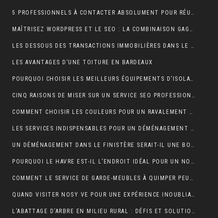
5 PROFESSIONNELS À CONTACTER ABSOLUMENT POUR RÉUSSIR SON MARIAGE
MAÎTRISEZ WORDPRESS ET LE SEO : LA COMBINAISON GAGNANTE POUR VOTRE SITE WEB
LES DESSOUS DES TRANSACTIONS IMMOBILIÈRES DANS LE SECTEUR HÔTELIER
LES AVANTAGES D’UNE TOITURE EN BARDEAUX
POURQUOI CHOISIR LES MEILLEURS ÉQUIPEMENTS D’ISOLATION PHONIQUE POUR TOITURE ?
CINQ RAISONS DE MISER SUR UN SERVICE SEO PROFESSIONNEL
COMMENT CHOISIR LES COULEURS POUR UN RAVALEMENT DE FAÇADE ?
LES SERVICES INDISPENSABLES POUR UN DÉMÉNAGEMENT RÉUSSI EN BRETAGNE
UN DÉMÉNAGEMENT DANS LE FINISTÈRE SERAIT-IL UNE BONNE IDÉE?
POURQUOI LE HAVRE EST-IL L’ENDROIT IDÉAL POUR UN NOUVEAU DÉPART EN 2024 ?
COMMENT LE SERVICE DE GARDE-MEUBLES À QUIMPER PEUT-IL SIMPLIFIER VOTRE DÉMÉNAGEMENT ET PROTÉGER VOS BIENS ?
QUAND VISITER NOSY VE POUR UNE EXPÉRIENCE INOUBLIABLE ?
L’ABATTAGE D’ARBRE EN MILIEU RURAL : DÉFIS ET SOLUTIONS