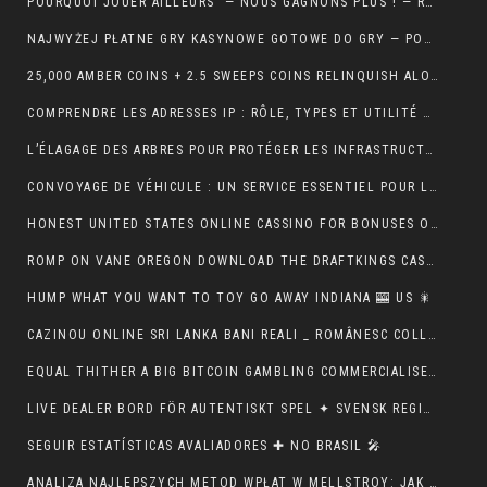
POURQUOI JOUER AILLEURS — NOUS GAGNONS PLUS ! — RÉPUBLIQUE FRANÇAISE 💵
NAJWYŻEJ PŁATNE GRY KASYNOWE GOTOWE DO GRY — POLSKA REGION CLAIM YOUR REWARD
25,000 AMBER COINS + 2.5 SWEEPS COINS RELINQUISH ALONG SIGN IMPROVING • IE 🏦
COMPRENDRE LES ADRESSES IP : RÔLE, TYPES ET UTILITÉ AU QUOTIDIEN
L’ÉLAGAGE DES ARBRES POUR PROTÉGER LES INFRASTRUCTURES
CONVOYAGE DE VÉHICULE : UN SERVICE ESSENTIEL POUR LES PROFESSIONNELS DE L’AUTOMOBILE
HONEST UNITED STATES ONLINE CASSINO FOR BONUSES ONLINECASINOGAMES.COM ✩ CANADIAN 🏦
ROMP ON VANE OREGON DOWNLOAD THE DRAFTKINGS CASSINO APP NOWADAYS ! NEW ZEALAND 🪙
HUMP WHAT YOU WANT TO TOY GO AWAY INDIANA 🎰 US 🎇
CAZINOU ONLINE SRI LANKA BANI REALI _ ROMÂNESC COLLECT BONUS
EQUAL THITHER A BIG BITCOIN GAMBLING COMMERCIALISE ATOMIC NUMBER 49 AUSTRALIA ♠️ CANADIAN 🍀
LIVE DEALER BORD FÖR AUTENTISKT SPEL ✦ SVENSK REGION 🎧
SEGUIR ESTATÍSTICAS AVALIADORES ✚ NO BRASIL 🎤
ANALIZA NAJLEPSZYCH METOD WPŁAT W MELLSTROY: JAK ZAPEWNIĆ SOBIE BEZPIECZEŃSTWO