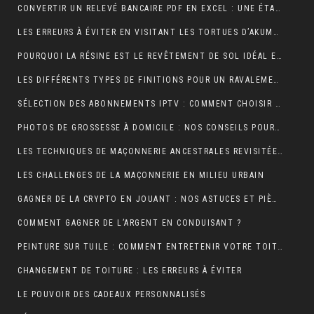
CONVERTIR UN RELEVÉ BANCAIRE PDF EN EXCEL : UNE ÉTAPE CLÉ POUR MIEUX GÉRER SES FINANCES
LES ERREURS À ÉVITER EN VISITANT LES TORTUES D’AKUMAL
POURQUOI LA RÉSINE EST LE REVÊTEMENT DE SOL IDÉAL EN USINE ?
LES DIFFÉRENTS TYPES DE FINITIONS POUR UN RAVALEMENT DE FAÇADE RÉUSSI
SÉLECTION DES ABONNEMENTS IPTV : COMMENT CHOISIR L’OFFRE QUI VOUS CORRESPOND ?
PHOTOS DE GROSSESSE À DOMICILE : NOS CONSEILS POUR UNE SÉANCE INTIMISTE RÉUSSIE !
LES TECHNIQUES DE MAÇONNERIE ANCESTRALES REVISITÉES
LES CHALLENGES DE LA MAÇONNERIE EN MILIEU URBAIN
GAGNER DE LA CRYPTO EN JOUANT : NOS ASTUCES ET PIÈGES À ÉVITER !
COMMENT GAGNER DE L’ARGENT EN CONDUISANT ?
PEINTURE SUR TUILE : COMMENT ENTRETENIR VOTRE TOITURE APRÈS L’APPLICATION ?
CHANGEMENT DE TOITURE : LES ERREURS À ÉVITER
LE POUVOIR DES CADEAUX PERSONNALISÉS