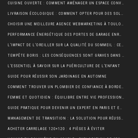
CUISINE OUVERTE : COMMENT AMÉNAGER UN ESPACE CONVIVIAL ET FONCTIONNEL ?
LIVRAISON ÉCOLOGIQUE : COMMENT OPTER POUR DES SOLUTIONS DE LIVRAISON DURABLES POUR VOS ACHATS EN LIGNE
CHOISIR UNE MEILLEURE AGENCE WEBMARKETING À TOULOUSE : 4 CRITÈRES À CONSIDÉRER
PERFORMANCE ÉNERGÉTIQUE DES PORTES DE GARAGE ENROULABLES : ALUMINIUM, PVC OU ACIER ?
L’IMPACT DE L’OREILLER SUR LA QUALITÉ DU SOMMEIL : CE QUE VOUS DEVEZ SAVOIR POUR OPTIMISER VOTRE REPOS
TEMPÊTE BORIS : LES CONSÉQUENCES SONT GRAVES DANS CERTAINS PAYS EUROPÉENS
L’ESSENTIEL À SAVOIR SUR LA PUÉRICULTURE DE L’ENFANT
GUIDE POUR RÉUSSIR SON JARDINAGE EN AUTOMNE
COMMENT TROUVER UN PLOMBIER DE CONFIANCE À BORDEAUX ?
FEMME ET QUOTIDIEN : ÉQUILIBRE ENTRE VIE PROFESSIONNELLE ET PERSONNELLE
GUIDE PRATIQUE POUR DEVENIR UN EXPERT EN PARIS ET EN JEUX
MANAGEMENT DE TRANSITION : LA SOLUTION POUR RÉUSSIR LES TRANSFORMATIONS COMPLEXES EN ENTREPRISE
ACHETER CARRELAGE 120×120 : 4 PIÈGES À ÉVITER