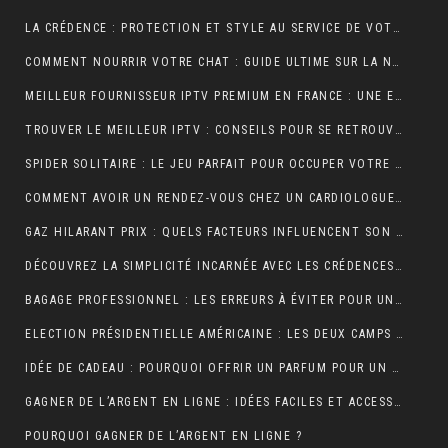
LA CRÉDENCE : PROTECTION ET STYLE AU SERVICE DE VOTRE INTÉRIEUR
COMMENT NOURRIR VOTRE CHAT : GUIDE ULTIME SUR LA NUTRITION ADAPTÉE ET OPTIMALE
MEILLEUR FOURNISSEUR IPTV PREMIUM EN FRANCE : UNE EXPÉRIENCE TÉLÉVISUELLE SUR MESURE
TROUVER LE MEILLEUR IPTV : CONSEILS POUR SE RETROUVER PLUS FACILEMENT
SPIDER SOLITAIRE : LE JEU PARFAIT POUR OCCUPER VOTRE TEMPS LIBRE ET STIMULER VOTRE CERVEAU !
COMMENT AVOIR UN RENDEZ-VOUS CHEZ UN CARDIOLOGUE À FÈS ?
GAZ HILARANT PRIX : QUELS FACTEURS INFLUENCENT SON COÛT ET OÙ LE TROUVER AU MEILLEUR TARIF ?
DÉCOUVREZ LA SIMPLICITÉ INCARNÉE AVEC LES CRÉDENCES DE CUISINE EFFET MARBRE
BAGAGE PROFESSIONNEL : LES ERREURS À ÉVITER POUR UN LOOK RAFFINÉ
ELECTION PRÉSIDENTIELLE AMÉRICAINE : LES DEUX CAMPS SONT RELIÉS PAR LEURS CRAINTES
IDÉE DE CADEAU : POURQUOI OFFRIR UN PARFUM POUR UN ANNIVERSAIRE ?
GAGNER DE L’ARGENT EN LIGNE : IDÉES FACILES ET ACCESSIBLES POUR DÉBUTANTS
POURQUOI GAGNER DE L’ARGENT EN LIGNE ?