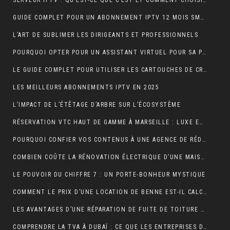
SERVEUR IPTV : QU’EST-CE QUE C’EST ET COMMENT CHOISIR LE MEILLEUR EN 2024 ?
GUIDE COMPLET POUR UN ABONNEMENT IPTV 12 MOIS SMART TV
L’ART DE SUBLIMER LES DIRIGEANTS ET PROFESSIONNELS
POURQUOI OPTER POUR UN ASSISTANT VIRTUEL POUR SA PME ET TPE : LA CLÉ D’UNE EFFICACITÉ DÉCUPLÉE
LE GUIDE COMPLET POUR UTILISER LES CARTOUCHES DE CRÈME AU PROTOXYDE D’AZOTE DE MANIÈRE SÛRE ET CRÉATIVE DANS LA CUISINE
LES MEILLEURS ABONNEMENTS IPTV EN 2025
L’IMPACT DE L’ÉTÊTAGE D’ARBRE SUR L’ÉCOSYSTÈME
RÉSERVATION VTC HAUT DE GAMME À MARSEILLE : LUXE ET CONFORT
POURQUOI CONFIER VOS CONTENUS À UNE AGENCE DE RÉDACTION ? LA CLÉ DU SUCCÈS EN LIGNE
COMBIEN COÛTE LA RÉNOVATION ÉLECTRIQUE D’UNE MAISON OU D’UN APPARTEMENT ?
LE POUVOIR DU CHIFFRE 7 : UN PORTE-BONHEUR MYSTIQUE
COMMENT LE PRIX D’UNE LOCATION DE BENNE EST-IL CALCULÉ ?
LES AVANTAGES D’UNE RÉPARATION DE FUITE DE TOITURE EN URGENCE
COMPRENDRE LA TVA À DUBAÏ : CE QUE LES ENTREPRISES DOIVENT SAVOIR