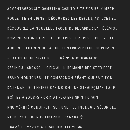
ADVANTAGEOUSLY GAMBLING CASINO SITE FOR RELY METHOD ACTING BETONLINE _ CANADA TRY YOUR LUCK
ROULETTE EN LIGNE : DÉCOUVREZ LES RÈGLES, ASTUCES ET MÉTHODES POUR GAGNER
DÉCOUVREZ LA NOUVELLE FAÇON DE REGARDER LA TÉLÉVISION AVEC MON AGENCE IPTV
DOMICILIATION ET APPEL D’OFFRES : L’ADRESSE PEUT-ELLE RASSURER UN ACHETEUR ?
JOCURI ELECTRONICE PARIURI PENTRU VENITURI SUPLIMENTARE – RO 🍾
SLOTURI CU DEPOZIT DE 1 LIRĂ ❤ ÎN ROMÂNIA 🍀
CAZINOUL CROCCO — OFICIAL ÎN ROMÂNIA REGISTER FREE
GRAND NOUNOURS : LE COMPAGNON GÉANT QUI FAIT FONDRE TOUS LES CŒURS
KĀ IZMANTOT FENIKSS CASINO ONLINE STRATĒĢIJAS, LAI PALIELINĀTU IZREDZES
BOÎTES À SOUS ✿ FOR KIWI PLAYERS SPIN TO WIN
RNG VÉRIFIÉ CONSTRUIT SUR UNE TECHNOLOGIE SÉCURISÉE 🚀 IN NEW ZEALAND START SPINNING
NO DEPOSIT BONUS FINLAND · CANADA 🤑
OKAMŽITÉ VÝZVY ➤ HRADEC KRÁLOVÉ 🎮