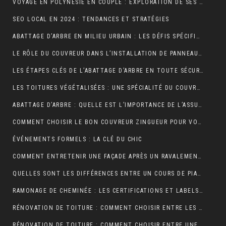
VOYAGE EN POLYNÉSIE EN COUPLE : EXPLORATION DE SES PLUS BELLES ÎLES
SEO LOCAL EN 2024 : TENDANCES ET STRATÉGIES
ABATTAGE D’ARBRE EN MILIEU URBAIN : LES DÉFIS SPÉCIFIQUES
LE RÔLE DU COUVREUR DANS L’INSTALLATION DE PANNEAUX SOLAIRES
LES ÉTAPES CLÉS DE L’ABATTAGE D’ARBRE EN TOUTE SÉCURITÉ
LES TOITURES VÉGÉTALISÉES : UNE SPÉCIALITÉ DU COUVREUR
ABATTAGE D’ARBRE : QUELLE EST L’IMPORTANCE DE L’ASSURANCE ?
COMMENT CHOISIR LE BON COUVREUR ZINGUEUR POUR VOTRE PROJET ?
ÉVÉNEMENTS FORMELS : LA CLÉ DU CHIC
COMMENT ENTRETENIR UNE FAÇADE APRÈS UN RAVALEMENT PROJETÉ ?
QUELLES SONT LES DIFFÉRENCES ENTRE UN COURS DE PIANO À DOMICILE ET CHEZ UN PROFESSEUR ?
RAMONAGE DE CHEMINÉE : LES CERTIFICATIONS ET LABELS À CONNAÎTRE
RÉNOVATION DE TOITURE : COMMENT CHOISIR ENTRE LES DIFFÉRENTS TYPES D’ISOLANTS ?
RÉNOVATION DE TOITURE : COMMENT CHOISIR ENTRE UNE TOITURE PLATE ET UNE TOITURE EN PENTE ?