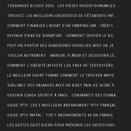
TENDANCES BIJOUX 2026 : LES PIÈCES INCONTOURNABLES À PORTER CETTE ANNÉE
TROUVEZ LES MEILLEURS GROSSISTES DE VÊTEMENTS PAT PATROUILLE POUR BOOSTER VOTRE ACTIVITÉ DE REVENTE RENTABLE
COMMENT FINANCER L’ACHAT D’UN CAMPING-CAR : CRÉDIT, LEASING OU PAIEMENT COMPTANT ?
NIVEAUX EIDAS DE SIGNATURE : COMMENT CHOISIR LE BON NIVEAU POUR SÉCURISER VOS DOCUMENTS
PEUT-ON PORTER DES CHAUSSURES RICHELIEU AVEC UN JEAN ?
TOULON AUTREMENT : MANGER, FLÂNER ET DÉCOUVRIR LES VRAIES BONNES ADRESSES
COMMENT L’OBÉSITÉ AFFECTE LES TAUX DE TESTOSTÉRONE ET LA LIBIDO MASCULINE
LE MEILLEUR SHORT FEMME COMMENT LE TROUVER RAPIDEMENT ET EFFICACEMENT
SUBLIMEZ VOS VACANCES AVEC UN BODY PAIN DE SUCRE PARFAIT POUR UN LOOK ÉLÉGANT EN VOYAGE
DEVENIR COACH SPORTIF À PARIS : COMPARATIF DES FORMATIONS CQP FITNESS
GUIDE IPTV LES 5 MEILLEURS ABONNEMENT IPTV FRANÇAIS 4K
GUIDE IPTV PAYPAL : TOP 7 ABONNEMENTS 4K EN FRANCE
LES GESTES QUOTIDIENS POUR PRÉVENIR LES INFECTIONS CHEZ LES VOLAILLES