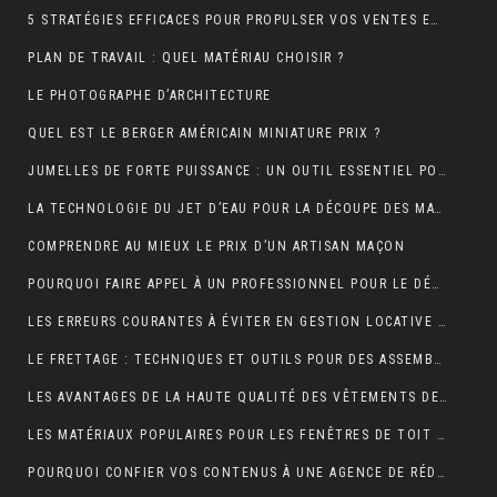
5 STRATÉGIES EFFICACES POUR PROPULSER VOS VENTES EN LIGNE
PLAN DE TRAVAIL : QUEL MATÉRIAU CHOISIR ?
LE PHOTOGRAPHE D’ARCHITECTURE
QUEL EST LE BERGER AMÉRICAIN MINIATURE PRIX ?
JUMELLES DE FORTE PUISSANCE : UN OUTIL ESSENTIEL POUR LE CAMPING
LA TECHNOLOGIE DU JET D’EAU POUR LA DÉCOUPE DES MATÉRIAUX SOLIDES
COMPRENDRE AU MIEUX LE PRIX D’UN ARTISAN MAÇON
POURQUOI FAIRE APPEL À UN PROFESSIONNEL POUR LE DÉBOUCHAGE TOILETTE YVELINES ?
LES ERREURS COURANTES À ÉVITER EN GESTION LOCATIVE ET COMMENT LES PRÉVENIR AVEC UN OUTIL EN LIGNE
LE FRETTAGE : TECHNIQUES ET OUTILS POUR DES ASSEMBLAGES PARFAITS
LES AVANTAGES DE LA HAUTE QUALITÉ DES VÊTEMENTS DE SPORT
LES MATÉRIAUX POPULAIRES POUR LES FENÊTRES DE TOIT : AVANTAGES ET INCONVÉNIENTS
POURQUOI CONFIER VOS CONTENUS À UNE AGENCE DE RÉDACTION ? LA CLÉ DU SUCCÈS EN LIGNE