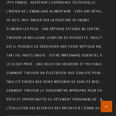
IPTV FRANCE : REDÉFINIR L’EXPÉRIENCE TÉLÉVISUELLE
L’AVENIR DE L’EMBALLAGE ALIMENTAIRE : VERS UNE RÉVOLUTION DURABLE ?
CE QU’IL FAUT SAVOIR SUR LA PEINTURE DE FAÇADE
ÉLIMINER LES POUX : UNE RÉPONSE EFFICACE AU CENTRE DE TRAITEMENT DES POUX À LYON
TROUVER LA MEILLEURE LOCATION DE POUSSETTE: FACILITEZ VOS DÉPLACEMENTS AVEC BÉBÉ
EST-IL POSSIBLE DE DÉBOUCHER UNE FOSSE SEPTIQUE NATURELLEMENT ?
TAXI VSL HAUTE-SAVOIE : VOTRE PARTENAIRE ESSENTIEL POUR DES DÉPLACEMENTS MÉDICAUX SÛRS ET CONFORTABLES
LE CLOUD PRIVÉ : UNE SOLUTION SÉCURISÉE ET POLYVALENTE POUR LE STOCKAGE ET L’ACCÈS AUX DONNÉES
COMMENT TROUVER UN ÉLECTRICIEN IRVE QUALIFIÉ POUR VOTRE PROJET DE MOBILITÉ ÉLECTRIQUE ?
FACILITÉ D’ACCÈS AUX SOINS MÉDICAUX DE QUALITÉ AVEC LES TAXIS VSL DE CLERMONT-FERRAND
COMMENT TROUVER LE TENSIOMÈTRE APPROPRIÉ POUR VOUS?
DÉFIS ET OPPORTUNITÉS DU VÊTEMENT PERSONNALISÉ : ANALYSE DU SECTEUR
L’ÉVOLUTION DES ATTENTES DES PATIENTS À L’ÉGARD DU TÉLÉSECRÉTARIAT MÉDICAL : SERVICES PERSONNALISÉS, RÉPONSE RAPIDE ET DISPONIBILITÉ