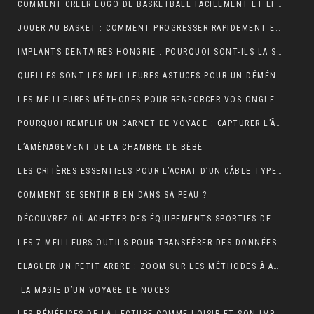
COMMENT CRÉER LOGO DE BASKETBALL FACILEMENT ET EFFICACEMENT ?
JOUER AU BASKET : COMMENT PROGRESSER RAPIDEMENT EN TECHNIQUE ?
IMPLANTS DENTAIRES HONGRIE : POURQUOI SONT-ILS LA SOLUTION IDÉALE POUR UN SOURIRE PARFAIT ET ABORDABLE ?
QUELLES SONT LES MEILLEURES ASTUCES POUR UN DÉMÉNAGEMENT ÎLE DE FRANCE RÉUSSI ET SANS TRACAS ?
LES MEILLEURES MÉTHODES POUR RENFORCER VOS ONGLES FRAGILES
POURQUOI REMPLIR UN CARNET DE VOYAGE : CAPTURER L’ÂME DE VOS AVENTURES
L’AMÉNAGEMENT DE LA CHAMBRE DE BÉBÉ
LES CRITÈRES ESSENTIELS POUR L’ACHAT D’UN CÂBLE TYPE 2 POUR VÉHICULES ÉLECTRIQUES
COMMENT SE SENTIR BIEN DANS SA PEAU ?
DÉCOUVREZ OÙ ACHETER DES ÉQUIPEMENTS SPORTIFS DE QUALITÉ EN LIGNE
LES 7 MEILLEURS OUTILS POUR TRANSFÉRER DES DONNÉES D’ANDROID VERS MAC
ELAGUER UN PETIT ARBRE : ZOOM SUR LES MÉTHODES À ADOPTER
LA MAGIE D’UN VOYAGE DE NOCES