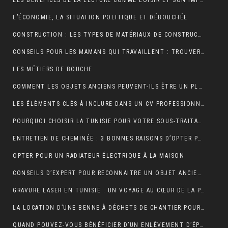
LES BÉNÉFICES DE LA LECTURE COMME LOISIR ET SON IMPACT SUR LA COGNITION
L’ÉCONOMIE, LA SITUATION POLITIQUE ET DÉBOUCHÉE
CONSTRUCTION : LES TYPES DE MATÉRIAUX DE CONSTRUCTION UTILISÉS
CONSEILS POUR LES MAMANS QUI TRAVAILLENT : TROUVER UN ÉQUILIBRE ENTRE CARRIÈRE ET VIE FAMILIALE
LES MÉTIERS DE BOUCHE
COMMENT LES OBJETS ANCIENS PEUVENT-ILS ÊTRE UN PLACEMENT FINANCIER INTELLIGENT ?
LES ÉLÉMENTS CLÉS À INCLURE DANS UN CV PROFESSIONNEL POUR ATTIRER LES RECRUTEURS
POURQUOI CHOISIR LA TUNISIE POUR VOTRE SOUS-TRAITANCE INDUSTRIELLE?
ENTRETIEN DE CHEMINÉE : 3 BONNES RAISONS D’OPTER POUR LE RAMONAGE MÉCANIQUE
OPTER POUR UN RADIATEUR ÉLECTRIQUE À LA MAISON
CONSEILS D’EXPERT POUR RECONNAITRE UN OBJET ANCIEN AUTHENTIQUE
GRAVURE LASER EN TUNISIE : UN VOYAGE AU CŒUR DE LA PERSONNALISATION
LA LOCATION D’UNE BENNE À DÉCHETS DE CHANTIER POUR UNE ENTREPRISE
QUAND POUVEZ-VOUS BÉNÉFICIER D’UN ENLÈVEMENT D’ÉPAVE GRATUIT EN FRANCE ? : GUIDE COMPLET