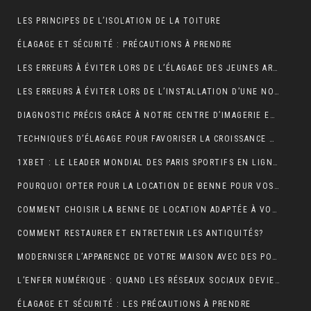
LES PRINCIPES DE L’ISOLATION DE LA TOITURE
ÉLAGAGE ET SÉCURITÉ : PRÉCAUTIONS À PRENDRE
LES ERREURS À ÉVITER LORS DE L’ÉLAGAGE DES JEUNES ARBRES
LES ERREURS À ÉVITER LORS DE L’INSTALLATION D’UNE NOUVELLE TOITURE
DIAGNOSTIC PRÉCIS GRÂCE À NOTRE CENTRE D’IMAGERIE ET SCANNER MODERNE
TECHNIQUES D’ÉLAGAGE POUR FAVORISER LA CROISSANCE DES ARBRES
1XBET : LE LEADER MONDIAL DES PARIS SPORTIFS EN LIGNE GRÂCE À UNE PLATEFORME CONVIVIALE ET UNE DIVERSITÉ DE MARCHÉS
POURQUOI OPTER POUR LA LOCATION DE BENNE POUR VOS PROJETS DE CONSTRUCTION?
COMMENT CHOISIR LA BENNE DE LOCATION ADAPTÉE À VOS BESOINS?
COMMENT RESTAURER ET ENTRETENIR LES ANTIQUITÉS?
MODERNISER L’APPARENCE DE VOTRE MAISON AVEC DES PORTES DE GARAGE SECTIONNELLES (ADOPTEZ LES PORTES AMC)
L’ENFER NUMÉRIQUE : QUAND LES RÉSEAUX SOCIAUX DEVIENNENT UN CAUCHEMAR
ÉLAGAGE ET SÉCURITÉ : LES PRÉCAUTIONS À PRENDRE