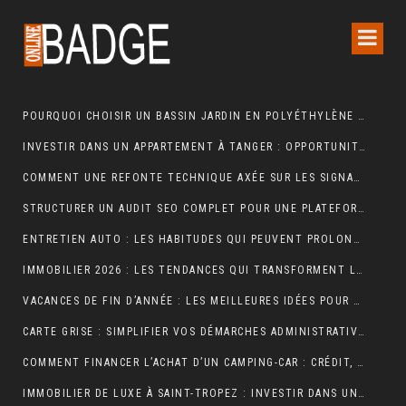
POURQUOI CHOISIR UN BASSIN JARDIN EN POLYÉTHYLÈNE FERME ?
INVESTIR DANS UN APPARTEMENT À TANGER : OPPORTUNITÉS ET POINTS ESSENTIELS À CONNAÎTRE
COMMENT UNE REFONTE TECHNIQUE AXÉE SUR LES SIGNAUX WEB ESSENTIELS A BOOSTÉ LES VENTES D’UNE BOUTIQUE EN LIGNE
STRUCTURER UN AUDIT SEO COMPLET POUR UNE PLATEFORME E-COMMERCE INTERNATIONALE
ENTRETIEN AUTO : LES HABITUDES QUI PEUVENT PROLONGER LA VIE DE VOTRE VÉHICULE
IMMOBILIER 2026 : LES TENDANCES QUI TRANSFORMENT LE MARCHÉ DE LA LOCATION
VACANCES DE FIN D’ANNÉE : LES MEILLEURES IDÉES POUR CÉLÉBRER LES FÊTES
CARTE GRISE : SIMPLIFIER VOS DÉMARCHES ADMINISTRATIVES
COMMENT FINANCER L’ACHAT D’UN CAMPING-CAR : CRÉDIT, LEASING OU PAIEMENT COMPTANT ?
IMMOBILIER DE LUXE À SAINT-TROPEZ : INVESTIR DANS UN ART DE VIVRE