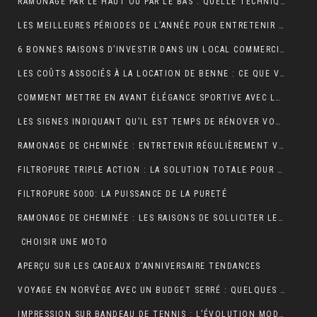
RAMONAGE PAR LE HAUT OU PAR LE BAS : QUELLE TECHNIQUE EST LA PLUS EFFICACE ?
LES MEILLEURES PÉRIODES DE L’ANNÉE POUR ENTRETENIR VOS GOUTTIÈRES
6 BONNES RAISONS D’INVESTIR DANS UN LOCAL COMMERCIAL
LES COÛTS ASSOCIÉS À LA LOCATION DE BENNE : CE QUE VOUS DEVEZ SAVOIR
COMMENT METTRE EN AVANT ÉLÉGANCE SPORTIVE AVEC LE POLO RUGBY ALL BLACK ?
LES SIGNES INDIQUANT QU’IL EST TEMPS DE RÉNOVER VOTRE TOITURE
RAMONAGE DE CHEMINÉE : ENTRETENIR RÉGULIÈREMENT VOS CONDUITS DE FUMÉE
FILTROPURE TRIPLE ACTION : LA SOLUTION TOTALE POUR L’EAU
FILTROPURE 5000: LA PUISSANCE DE LA PURETÉ
RAMONAGE DE CHEMINÉE : LES RAISONS DE SOLLICITER LES SERVICES D’UN PROFESSIONNEL
CHOISIR UNE MOTO
APERÇU SUR LES CADEAUX D’ANNIVERSAIRE TENDANCES
VOYAGE EN NORVÈGE AVEC UN BUDGET SERRÉ : QUELQUES PETITS CONSEILS
IMPRESSION SUR BANDEAU DE TENNIS : L’ÉVOLUTION MODERNE