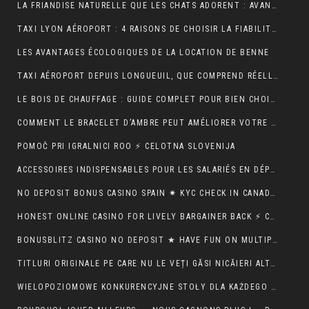
LA FRIANDISE NATURELLE QUE LES CHATS ADORENT : AVANTAGES ET CONSEILS
TAXI LYON AÉROPORT : 4 RAISONS DE CHOISIR LA FIABILITÉ ET LE CONFORT POUR VOS TRAJETS
LES AVANTAGES ÉCOLOGIQUES DE LA LOCATION DE BENNE
TAXI AÉROPORT DEPUIS LONGUEUIL, QUE COMPREND RÉELLEMENT LE PRIX ANNONCÉ ?
LE BOIS DE CHAUFFAGE : GUIDE COMPLET POUR BIEN CHOISIR SON COMBUSTIBLE
COMMENT LE BRACELET D’AMBRE PEUT AMÉLIORER VOTRE QUOTIDIEN
POMOČ PRI IGRALNICI ROO ⚡ CELOTNA SLOVENIJA
ACCESSOIRES INDISPENSABLES POUR LES SALARIÉS EN DÉPLACEMENT PROFESSIONNEL
NO DEPOSIT BONUS CASINO SPAIN ✷ KYC CHECK IN CANADA 🍀
HONEST ONLINE CASINO FOR LIVELY BARGAINER BACK ⚡️ CA ♦️
BONUSBLITZ CASINO NO DEPOSIT ★ HAVE FUN ON MULTIPLE PLATFORMS AUTOMATICALLY CANADIAN FEDERATION 💸
TITLURI ORIGINALE PE CARE NU LE VEȚI GĂSI NICĂIERI ALTUNDEVA. ♬ CONSTANȚA 🔮
WIELOPOZIOMOWE KONKURENCYJNE STOŁY DLA KAŻDEGO POZIOMU UMIEJĘTNOŚCI · RZECZPOSPOLITA POLSKA 💵