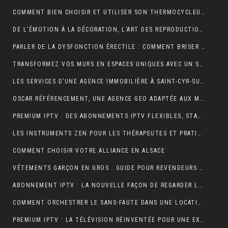
COMMENT BIEN CHOISIR ET UTILISER SON THERMOCYCLEUR AU LABORATOIRE
DE L’ÉMOTION À LA DÉCORATION, L’ART DES REPRODUCTIONS QUI DONNENT VIE À VOS MURS
PARLER DE LA DYSFONCTION ÉRECTILE : COMMENT BRISER LE TABOU ?
TRANSFORMEZ VOS MURS EN ESPACES UNIQUES AVEC UN STICKERS PERSONNALISÉ C-STICKERS
LES SERVICES D’UNE AGENCE IMMOBILIÈRE À SAINT-CYR-SUR-MER EXPLIQUÉS EN DÉTAIL
OSCAR RÉFÉRENCEMENT, UNE AGENCE GEO ADAPTÉE AUX MOTEURS GÉNÉRATIFS
PREMIUM IPTV : DES ABONNEMENTS IPTV FLEXIBLES, STABLES ET COMPLETS
LES INSTRUMENTS ZEN POUR LES THÉRAPEUTES ET PRATIQUANTS DE YOGA
COMMENT CHOISIR VOTRE ALLIANCE EN ALSACE
VÊTEMENTS GARÇON EN GROS : GUIDE POUR REVENDEURS ET MAGASINS
ABONNEMENT IPTV : LA NOUVELLE FAÇON DE REGARDER LA TÉLÉVISION
COMMENT ORCHESTRER LE SANS-FAUTE DANS UNE LOCATION SAISONNIÈRE ?
PREMIUM IPTV : LA TÉLÉVISION RÉINVENTÉE POUR UNE EXPÉRIENCE SUR MESURE