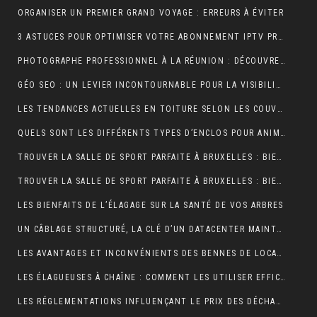
ORGANISER UN PREMIER GRAND VOYAGE : ERREURS À ÉVITER
3 ASTUCES POUR OPTIMISER VOTRE ABONNEMENT IPTV PREMIUM EN FRANCE
PHOTOGRAPHE PROFESSIONNEL À LA RÉUNION : DÉCOUVREZ L’EXPÉRIENCE UNIQUE D’UNE SÉANCE PHOTO EN STUDIO
GÉO SEO : UN LEVIER INCONTOURNABLE POUR LA VISIBILITÉ LOCALE
LES TENDANCES ACTUELLES EN TOITURE SELON LES COUVREURS EXPÉRIMENTÉS
QUELS SONT LES DIFFÉRENTS TYPES D’ENCLOS POUR ANIMAUX ?
TROUVER LA SALLE DE SPORT PARFAITE À BRUXELLES : BIEN PLUS QU’UNE QUESTION D’ADRESSE
TROUVER LA SALLE DE SPORT PARFAITE À BRUXELLES : BIEN PLUS QU’UNE QUESTION D’ADRESSE
LES BIENFAITS DE L’ÉLAGAGE SUR LA SANTÉ DE VOS ARBRES
UN CÂBLAGE STRUCTURÉ, LA CLÉ D’UN DATACENTER MAINTENABLE
LES AVANTAGES ET INCONVÉNIENTS DES BENNES DE LOCATION À PRIX RÉDUIT
LES ÉLAGUEUSES À CHAÎNE : COMMENT LES UTILISER EFFICACEMENT
LES RÉGLEMENTATIONS INFLUENÇANT LE PRIX DES DÉCHARGES DE BENNE