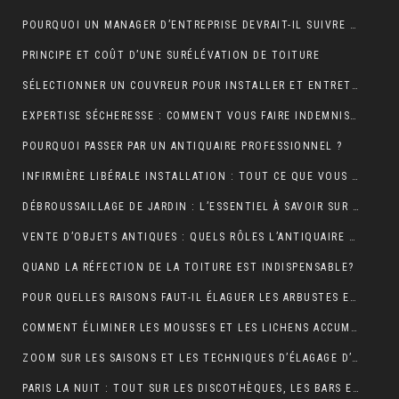
POURQUOI UN MANAGER D’ENTREPRISE DEVRAIT-IL SUIVRE UNE FORMATION EN COMMUNICATION ?
PRINCIPE ET COÛT D’UNE SURÉLÉVATION DE TOITURE
SÉLECTIONNER UN COUVREUR POUR INSTALLER ET ENTRETENIR VOTRE TOIT
EXPERTISE SÉCHERESSE : COMMENT VOUS FAIRE INDEMNISER PAR VOTRE ASSURANCE HABITATION ?
POURQUOI PASSER PAR UN ANTIQUAIRE PROFESSIONNEL ?
INFIRMIÈRE LIBÉRALE INSTALLATION : TOUT CE QUE VOUS DEVEZ SAVOIR
DÉBROUSSAILLAGE DE JARDIN : L’ESSENTIEL À SAVOIR SUR CETTE OPÉRATION
VENTE D’OBJETS ANTIQUES : QUELS RÔLES L’ANTIQUAIRE ASSURE-T-IL ?
QUAND LA RÉFECTION DE LA TOITURE EST INDISPENSABLE?
POUR QUELLES RAISONS FAUT-IL ÉLAGUER LES ARBUSTES ET LES ARBRES ?
COMMENT ÉLIMINER LES MOUSSES ET LES LICHENS ACCUMULÉS SUR LE TOIT ?
ZOOM SUR LES SAISONS ET LES TECHNIQUES D’ÉLAGAGE D’ARBRE
PARIS LA NUIT : TOUT SUR LES DISCOTHÈQUES, LES BARS ET LA VIE NOCTURNE