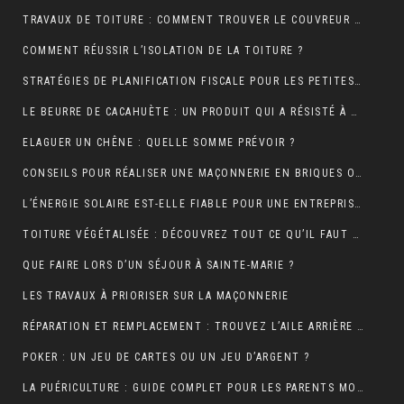
TRAVAUX DE TOITURE : COMMENT TROUVER LE COUVREUR IDÉAL?
COMMENT RÉUSSIR L’ISOLATION DE LA TOITURE ?
STRATÉGIES DE PLANIFICATION FISCALE POUR LES PETITES ET MOYENNES ENTREPRISES
LE BEURRE DE CACAHUÈTE : UN PRODUIT QUI A RÉSISTÉ À TOUTES LES GÉNÉRATIONS
ELAGUER UN CHÊNE : QUELLE SOMME PRÉVOIR ?
CONSEILS POUR RÉALISER UNE MAÇONNERIE EN BRIQUES OU EN PARPAINGS
L’ÉNERGIE SOLAIRE EST-ELLE FIABLE POUR UNE ENTREPRISE ?
TOITURE VÉGÉTALISÉE : DÉCOUVREZ TOUT CE QU’IL FAUT RETENIR À CE SUJET
QUE FAIRE LORS D’UN SÉJOUR À SAINTE-MARIE ?
LES TRAVAUX À PRIORISER SUR LA MAÇONNERIE
RÉPARATION ET REMPLACEMENT : TROUVEZ L’AILE ARRIÈRE PARFAITE POUR RESTAURER VOTRE VÉHICULE
POKER : UN JEU DE CARTES OU UN JEU D’ARGENT ?
LA PUÉRICULTURE : GUIDE COMPLET POUR LES PARENTS MODERNES.