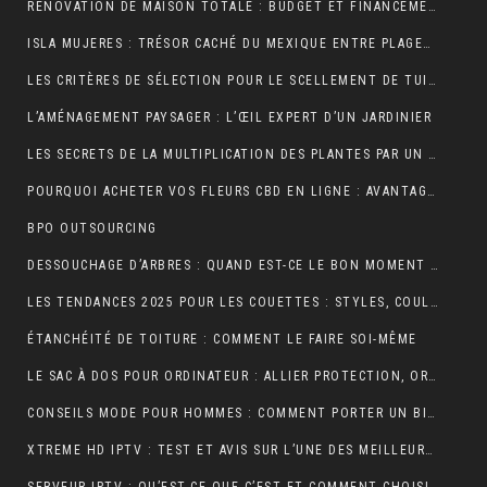
RÉNOVATION DE MAISON TOTALE : BUDGET ET FINANCEMENT
ISLA MUJERES : TRÉSOR CACHÉ DU MEXIQUE ENTRE PLAGES DE RÊVE ET AVENTURES TROPICALES
LES CRITÈRES DE SÉLECTION POUR LE SCELLEMENT DE TUILE DE RIVE
L’AMÉNAGEMENT PAYSAGER : L’ŒIL EXPERT D’UN JARDINIER
LES SECRETS DE LA MULTIPLICATION DES PLANTES PAR UN JARDINIER
POURQUOI ACHETER VOS FLEURS CBD EN LIGNE : AVANTAGES, BIENFAITS ET CONSEILS
BPO OUTSOURCING
DESSOUCHAGE D’ARBRES : QUAND EST-CE LE BON MOMENT POUR LE FAIRE ?
LES TENDANCES 2025 POUR LES COUETTES : STYLES, COULEURS ET MATÉRIAUX
ÉTANCHÉITÉ DE TOITURE : COMMENT LE FAIRE SOI-MÊME
LE SAC À DOS POUR ORDINATEUR : ALLIER PROTECTION, ORGANISATION ET ÉLÉGANCE AU QUOTIDIEN
CONSEILS MODE POUR HOMMES : COMMENT PORTER UN BIJOU MÉDAILLE AVEC STYLE ?
XTREME HD IPTV : TEST ET AVIS SUR L’UNE DES MEILLEURES OFFRES DU MARCHÉ