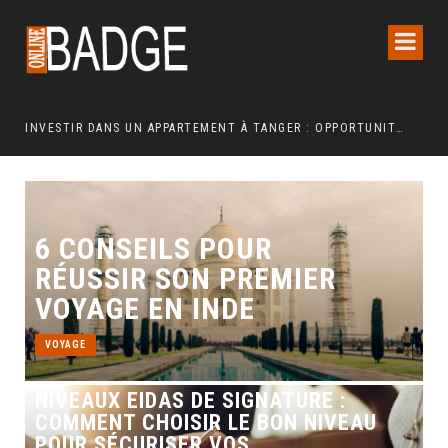
INVESTIR DANS UN APPARTEMENT À TANGER : OPPORTUNITÉS ET POINTS ESSENTIELS À CONNAÎTRE
COMMENT UNE REFONTE TECHNIQUE AXÉE SUR LES SIGNAUX WEB ESSENTIELS A BOOSTÉ LES VENTES D’UNE BOUTIQUE EN LIGNE
6 CONSEILS POUR
RÉUSSIR SON PREMIER
VOYAGE EN INDE
VOYAGE
NIVEAUX EIDAS DE SIGNATURE :
COMMENT CHOISIR LE BON NIVEAU
POUR SÉCURISER VOS