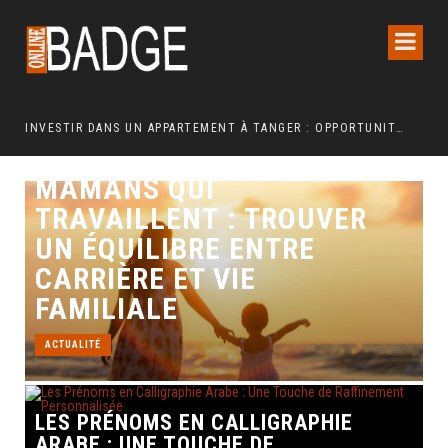
INVESTIR DANS UN APPARTEMENT À TANGER : OPPORTUNITÉS ET POINTS ESSENTIELS À CONNAÎTRE
CONSEILS POUR LES
MAMANS QUI
TRAVAILLENT : TROUVER
UN ÉQUILIBRE ENTRE
CARRIÈRE ET VIE
FAMILIALE
ACTUALITÉ
LES PRÉNOMS EN CALLIGRAPHIE
ARABE : UNE TOUCHE DE