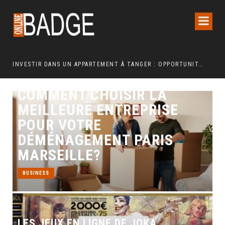
INVESTIR DANS UN APPARTEMENT À TANGER : OPPORTUNITÉS ET POINTS ESSENTIELS À CONNAÎTRE
COMMENT CHOISIR LA
MEILLEURE ENTREPRISE
POUR VOTRE
DÉMÉNAGEMENT PARIS
MARSEILLE?
BUSINESS
LES JEUX EN LIGNE DE JOKA