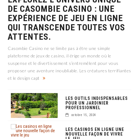
DE CASOMBIE CASINO : UNE
EXPÉRIENCE DE JEU EN LIGNE
QUI TRANSCENDE TOUTES VOS
ATTENTES.
Casombie Casino ne se limite pas à être une simple
plateforme de jeux de casino, il érige un monde où le
suspense et le divertissement s’entremêlent pour vous
proposer une aventure inoubliable. Les créatures terrifiantes
et le design capt
LES OUTILS INDISPENSABLES
POUR UN JARDINIER
PROFESSIONNEL
octobre 15, 2024
LES CASINOS EN LIGNE UNE
NOUVELLE FAÇON DE VIVRE
LE JEU