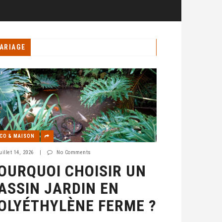
ARIAGE
CO & MAISON
uillet 14, 2026
|
No Comments
OURQUOI CHOISIR UN
ASSIN JARDIN EN
OLYÉTHYLÈNE FERME ?