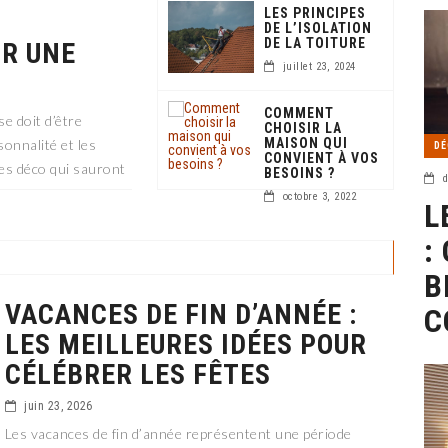
LES PRINCIPES
DE L’ISOLATION
DE LA TOITURE
UR UNE
juillet 23, 2024
COMMENT
se doit d’être
CHOISIR LA
MAISON QUI
sonnalité et les
DÉ
CONVIENT À VOS
ces déco qui sauront
BESOINS ?
d
octobre 3, 2022
L
:
B
VACANCES DE FIN D’ANNÉE :
C
LES MEILLEURES IDÉES POUR
CÉLÉBRER LES FÊTES
juin 23, 2026
Les vacances de fin d’année représentent une période