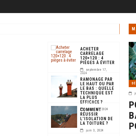
M
ACHETER
CARRELAGE
120×120 : 4
PIÈGES À ÉVITER
septembre 17,
2024
RAMONAGE PAR
LE HAUT OU PAR
DÉ
LE BAS : QUELLE
TECHNIQUE EST
j
LA PLUS
P
EFFICACE ?
COMMENT
juillet 30, 2024
B
RÉUSSIR
L’ISOLATION DE
P
LA TOITURE ?
juin 3, 2024