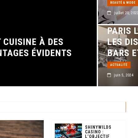
BEAUTÉ & MODE
juillet 20, 202
PARIS 
 CUISINE À DES
LES DI
ANTAGES ÉVIDENTS
BARS E
ACTUALITÉ
juin 5, 2024
SHINYWILDS
CASINO :
L’OBJECTIF