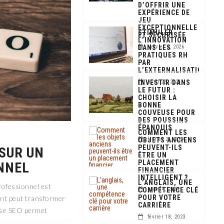
D’OFFRIR UNE
EXPÉRIENCE DE
JEU
EXCEPTIONNELLE
STIMULER
ET SÉCURISÉE
L’INNOVATION
DANS LES
janvier 6, 2026
PRATIQUES RH
PAR
L’EXTERNALISATION
INVESTIR DANS
avril 22, 2024
LE FUTUR :
CHOISIR LA
BONNE
COUVEUSE POUR
DES POUSSINS
ÉPANOUIS
COMMENT LES
OBJETS ANCIENS
février 21, 2024
PEUVENT-ILS
 SUR UN
ÊTRE UN
PLACEMENT
NNEL
FINANCIER
INTELLIGENT ?
L’ANGLAIS, UNE
ofessionnel est
COMPÉTENCE CLÉ
juin 14, 2024
POUR VOTRE
ent peut transformer
CARRIÈRE
tise SEO permet
février 18, 2023