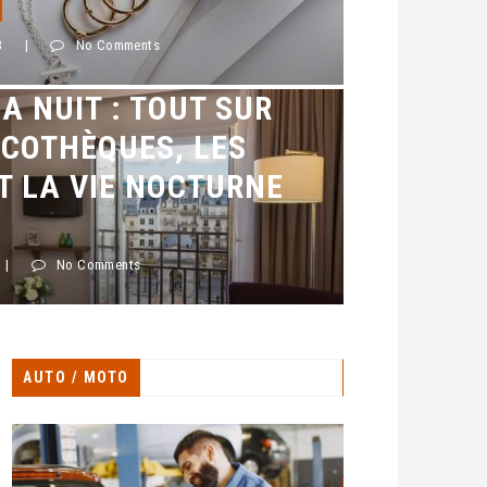
3
|
No Comments
LA NUIT : TOUT SUR
SCOTHÈQUES, LES
T LA VIE NOCTURNE
|
No Comments
AUTO / MOTO