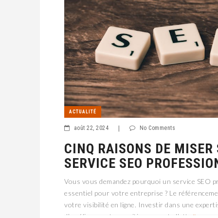
ACTUALITÉ
août 22, 2024
|
No Comments
CINQ RAISONS DE MISER
SERVICE SEO PROFESSIO
Vous vous demandez pourquoi un service SEO pr
essentiel pour votre entreprise ? Le référencem
votre visibilité en ligne. Investir dans une exper
d’améliorer votre positionnement, d’att