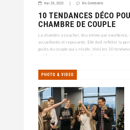
mai 26, 2023
|
No Comments
10 TENDANCES DÉCO PO
CHAMBRE DE COUPLE
La chambre à coucher, lieu intime par excellence, 
accueillante et reposante. Elle doit refléter la per
goûts du couple qui y réside. Voici les 10 tendan
sublimer votre espace de nuit en
PHOTO & VIDEO