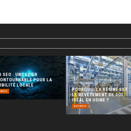
 SEO : UN LEVIER
CONTOURNABLE POUR LA
IBILITÉ LOCALE
POURQUOI LA RÉSINE EST
INESS
LE REVÊTEMENT DE SOL
IDÉAL EN USINE ?
BUSINESS