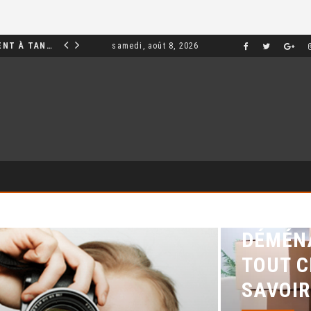
INVESTIR DANS UN APPARTEMENT À TANGER : OPPORTUNITÉS ET POINTS ESSENTIELS À CONNAÎTRE
samedi, août 8, 2026
MARKETING
DÉMÉN
TOUT C
SAVOIR