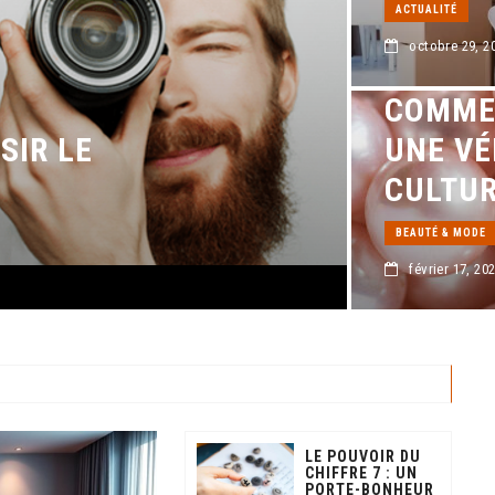
ACTUALITÉ
octobre 29, 2
COMME
SIR LE
UNE VÉ
L
CULTUR
BEAUTÉ & MODE
février 17, 20
LE POUVOIR DU
CHIFFRE 7 : UN
PORTE-BONHEUR