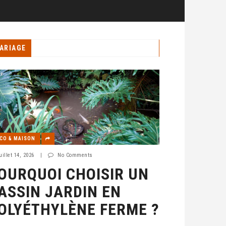
ARIAGE
CO & MAISON
uillet 14, 2026
|
No Comments
OURQUOI CHOISIR UN
ASSIN JARDIN EN
OLYÉTHYLÈNE FERME ?