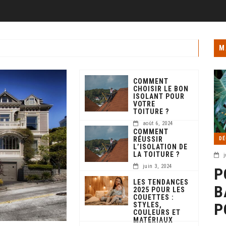
M
COMMENT
CHOISIR LE BON
ISOLANT POUR
VOTRE
TOITURE ?
août 6, 2024
COMMENT
RÉUSSIR
DÉ
L’ISOLATION DE
LA TOITURE ?
j
juin 3, 2024
P
LES TENDANCES
B
2025 POUR LES
COUETTES :
P
STYLES,
COULEURS ET
MATÉRIAUX