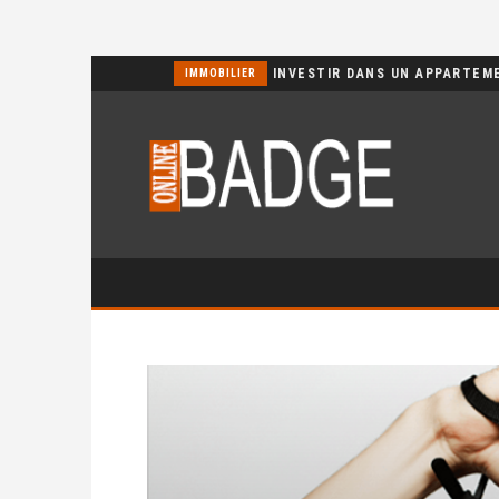
POURQUOI CHOISIR UN BASSIN JARDIN EN POLYÉTHYLÈNE FERME ?
IMMOBILIER