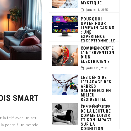
MYSTIQUE
janvier 1, 2025
POURQUOI
OPTER POUR
LIMEWIN CASINO
: UNE
EXPÉRIENCE
EXCEPTIONNELLE
COMBIEN COÛTE
octobre 16, 2023
L’INTERVENTION
D’UN
ÉLECTRICIEN ?
juillet 21, 2023
LES DÉFIS DE
L’ÉLAGAGE DES
ARBRES
N
DANGEREUX EN
MILIEU
OIS SMART
RÉSIDENTIEL
LES BÉNÉFICES
octobre 19, 2024
DE LA LECTURE
COMME LOISIR
 la télé avec un seul
ET SON IMPACT
SUR LA
 la porte à un monde
COGNITION