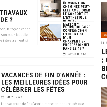
COMMENT UNE
février 19, 2025
CHEMINÉE PEUT-
ELLE AMÉLIORER
 TRAVAUX
LE CONFORT ET
L’ESTHÉTIQUE
DE ?
DE VOTRE
MAISON ?
POURQUOI FAIRE
on, la façade est en
CONFIANCE EN
juin 28, 2024
L’EXPERTISE
Raison pour laquelle
DÉ
D’UN
ée intégralement si
CHARPENTIER
d
PROFESSIONNEL
DANS LE 49 ?
L
janvier 10, 2024
:
B
VACANCES DE FIN D’ANNÉE :
C
LES MEILLEURES IDÉES POUR
CÉLÉBRER LES FÊTES
juin 23, 2026
Les vacances de fin d’année représentent une période