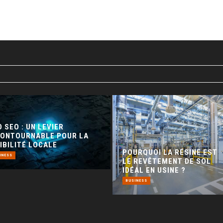
 SEO : UN LEVIER
CONTOURNABLE POUR LA
IBILITÉ LOCALE
POURQUOI LA RÉSINE EST
INESS
LE REVÊTEMENT DE SOL
IDÉAL EN USINE ?
BUSINESS