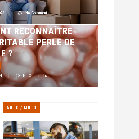
023
|
No Comments
NT RECONNAÎTRE
RITABLE PERLE DE
E ?
24
|
No Comments
AUTO / MOTO