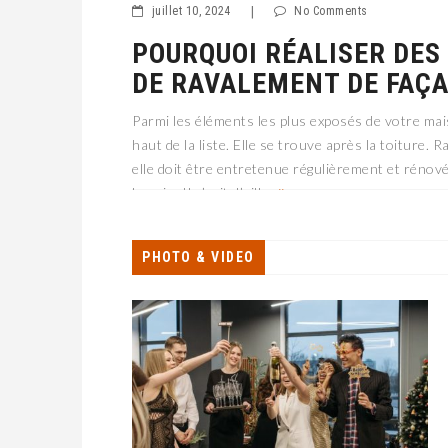
juillet 10, 2024
|
No Comments
POURQUOI RÉALISER DES
DE RAVALEMENT DE FAÇA
Parmi les éléments les plus exposés de votre mais
haut de la liste. Elle se trouve après la toiture. 
elle doit être entretenue régulièrement et rénov
besoin. Il s’agit d’aille
PHOTO & VIDEO