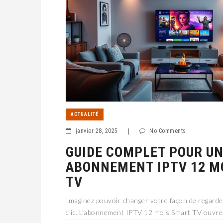
ACTUALITÉ
janvier 28, 2025
|
No Comments
GUIDE COMPLET POUR U
ABONNEMENT IPTV 12 M
TV
Imaginez pouvoir changer votre façon de regarder
clic. L’abonnement IPTV 12 mois Smart TV ouvre