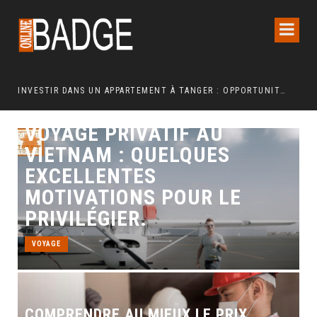
INVESTIR DANS UN APPARTEMENT À TANGER : OPPORTUNITÉS ET POINTS ESSENTIELS À CONNAÎTRE
COMMENT UNE REFONTE TECHNIQUE AXÉE SUR LES SIGNAUX WEB ESSENTIELS A BOOSTÉ LES VENTES D’UNE BOUTIQUE EN LIGNE
VOYAGE PRIVATIF AU
VIETNAM : QUELQUES
EXCELLENTES
MOTIVATIONS POUR LE
PRIVILÉGIER.
VOYAGE
COMPRENDRE AU MIEUX LE PRIX