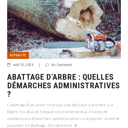
ACTUALITÉ
août 20, 2024
|
No Comments
ABATTAGE D’ARBRE : QUELLES
DÉMARCHES ADMINISTRATIVES
?
L’abattage d’un arbre n’est pas une décision à prendre à la
légère. En plus de l’impact environnemental, il existe de
nombreuses démarches administratives à respecter avant de
procéder à l’abattage. Ces démarch