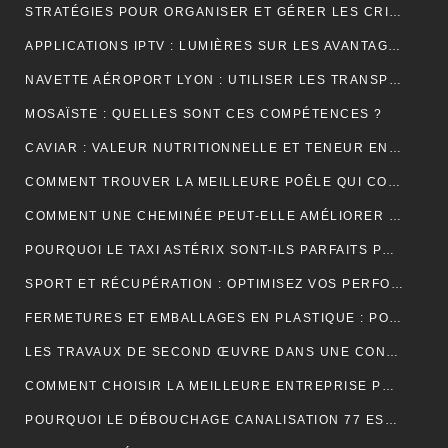
STRATÉGIES POUR ORGANISER ET GÉRER LES CRISES DANS UNE ENTREPRISE
APPLICATIONS IPTV : LUMIÈRES SUR LES AVANTAGES DE LEUR UTILISATION
NAVETTE AÉROPORT LYON : UTILISER LES TRANSPORTS PUBLICS ET TAXIS
MOSAÏSTE : QUELLES SONT CES COMPÉTENCES ?
CAVIAR : VALEUR NUTRITIONNELLE ET TENEUR EN SODIUM
COMMENT TROUVER LA MEILLEURE POÊLE QUI CONVIENT À VOTRE MAISON ?
COMMENT UNE CHEMINÉE PEUT-ELLE AMÉLIORER LE CONFORT ET L’ESTHÉTIQUE DE VOTRE MAISON ?
POURQUOI LE TAXI ASTÉRIX SONT-ILS PARFAITS POUR LES TOURISTES ?
SPORT ET RÉCUPÉRATION : OPTIMISEZ VOS PERFORMANCES AVEC LES HUILES CBD À PARIS
FERMETURES ET EMBALLAGES EN PLASTIQUE : POUR UNE PROTECTION OPTIMALE DE VOS PRODUITS
LES TRAVAUX DE SECOND ŒUVRE DANS UNE CONSTRUCTION DE MAISON
COMMENT CHOISIR LA MEILLEURE ENTREPRISE POUR VOTRE DÉMÉNAGEMENT PARIS MARSEILLE?
POURQUOI LE DÉBOUCHAGE CANALISATION 77 EST-IL ESSENTIEL POUR ÉVITER LES DÉSAGRÉMENTS MAJEURS ?