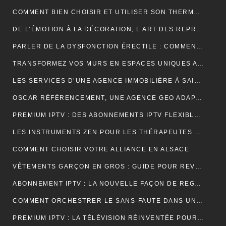
COMMENT BIEN CHOISIR ET UTILISER SON THERMOCYCLEUR AU LABORATOIRE
DE L’ÉMOTION À LA DÉCORATION, L’ART DES REPRODUCTIONS QUI DONNENT VIE À VOS MURS
PARLER DE LA DYSFONCTION ÉRECTILE : COMMENT BRISER LE TABOU ?
TRANSFORMEZ VOS MURS EN ESPACES UNIQUES AVEC UN STICKERS PERSONNALISÉ C-STICKERS
LES SERVICES D’UNE AGENCE IMMOBILIÈRE À SAINT-CYR-SUR-MER EXPLIQUÉS EN DÉTAIL
OSCAR RÉFÉRENCEMENT, UNE AGENCE GEO ADAPTÉE AUX MOTEURS GÉNÉRATIFS
PREMIUM IPTV : DES ABONNEMENTS IPTV FLEXIBLES, STABLES ET COMPLETS
LES INSTRUMENTS ZEN POUR LES THÉRAPEUTES ET PRATIQUANTS DE YOGA
COMMENT CHOISIR VOTRE ALLIANCE EN ALSACE
VÊTEMENTS GARÇON EN GROS : GUIDE POUR REVENDEURS ET MAGASINS
ABONNEMENT IPTV : LA NOUVELLE FAÇON DE REGARDER LA TÉLÉVISION
COMMENT ORCHESTRER LE SANS-FAUTE DANS UNE LOCATION SAISONNIÈRE ?
PREMIUM IPTV : LA TÉLÉVISION RÉINVENTÉE POUR UNE EXPÉRIENCE SUR MESURE