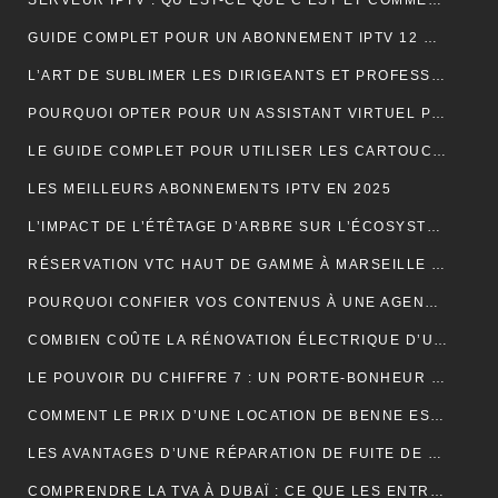
SERVEUR IPTV : QU’EST-CE QUE C’EST ET COMMENT CHOISIR LE MEILLEUR EN 2024 ?
GUIDE COMPLET POUR UN ABONNEMENT IPTV 12 MOIS SMART TV
L’ART DE SUBLIMER LES DIRIGEANTS ET PROFESSIONNELS
POURQUOI OPTER POUR UN ASSISTANT VIRTUEL POUR SA PME ET TPE : LA CLÉ D’UNE EFFICACITÉ DÉCUPLÉE
LE GUIDE COMPLET POUR UTILISER LES CARTOUCHES DE CRÈME AU PROTOXYDE D’AZOTE DE MANIÈRE SÛRE ET CRÉATIVE DANS LA CUISINE
LES MEILLEURS ABONNEMENTS IPTV EN 2025
L’IMPACT DE L’ÉTÊTAGE D’ARBRE SUR L’ÉCOSYSTÈME
RÉSERVATION VTC HAUT DE GAMME À MARSEILLE : LUXE ET CONFORT
POURQUOI CONFIER VOS CONTENUS À UNE AGENCE DE RÉDACTION ? LA CLÉ DU SUCCÈS EN LIGNE
COMBIEN COÛTE LA RÉNOVATION ÉLECTRIQUE D’UNE MAISON OU D’UN APPARTEMENT ?
LE POUVOIR DU CHIFFRE 7 : UN PORTE-BONHEUR MYSTIQUE
COMMENT LE PRIX D’UNE LOCATION DE BENNE EST-IL CALCULÉ ?
LES AVANTAGES D’UNE RÉPARATION DE FUITE DE TOITURE EN URGENCE
COMPRENDRE LA TVA À DUBAÏ : CE QUE LES ENTREPRISES DOIVENT SAVOIR