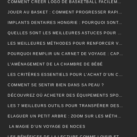
COMMENT CRÉER LOGO DE BASKETBALL FACILEMENT ET EFFICACEMENT ?
JOUER AU BASKET : COMMENT PROGRESSER RAPIDEMENT EN TECHNIQUE ?
IMPLANTS DENTAIRES HONGRIE : POURQUOI SONT-ILS LA SOLUTION IDÉALE POUR UN SOURIRE PARFAIT ET ABORDABLE ?
QUELLES SONT LES MEILLEURES ASTUCES POUR UN DÉMÉNAGEMENT ÎLE DE FRANCE RÉUSSI ET SANS TRACAS ?
LES MEILLEURES MÉTHODES POUR RENFORCER VOS ONGLES FRAGILES
POURQUOI REMPLIR UN CARNET DE VOYAGE : CAPTURER L’ÂME DE VOS AVENTURES
L’AMÉNAGEMENT DE LA CHAMBRE DE BÉBÉ
LES CRITÈRES ESSENTIELS POUR L’ACHAT D’UN CÂBLE TYPE 2 POUR VÉHICULES ÉLECTRIQUES
COMMENT SE SENTIR BIEN DANS SA PEAU ?
DÉCOUVREZ OÙ ACHETER DES ÉQUIPEMENTS SPORTIFS DE QUALITÉ EN LIGNE
LES 7 MEILLEURS OUTILS POUR TRANSFÉRER DES DONNÉES D’ANDROID VERS MAC
ELAGUER UN PETIT ARBRE : ZOOM SUR LES MÉTHODES À ADOPTER
LA MAGIE D’UN VOYAGE DE NOCES