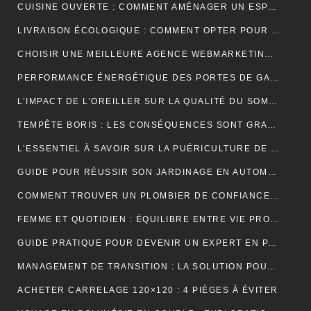
CUISINE OUVERTE : COMMENT AMÉNAGER UN ESPACE CONVIVIAL ET FONCTIONNEL ?
LIVRAISON ÉCOLOGIQUE : COMMENT OPTER POUR DES SOLUTIONS DE LIVRAISON DURABLES POUR VOS ACHATS EN LIGNE
CHOISIR UNE MEILLEURE AGENCE WEBMARKETING À TOULOUSE : 4 CRITÈRES À CONSIDÉRER
PERFORMANCE ÉNERGÉTIQUE DES PORTES DE GARAGE ENROULABLES : ALUMINIUM, PVC OU ACIER ?
L’IMPACT DE L’OREILLER SUR LA QUALITÉ DU SOMMEIL : CE QUE VOUS DEVEZ SAVOIR POUR OPTIMISER VOTRE REPOS
TEMPÊTE BORIS : LES CONSÉQUENCES SONT GRAVES DANS CERTAINS PAYS EUROPÉENS
L’ESSENTIEL À SAVOIR SUR LA PUÉRICULTURE DE L’ENFANT
GUIDE POUR RÉUSSIR SON JARDINAGE EN AUTOMNE
COMMENT TROUVER UN PLOMBIER DE CONFIANCE À BORDEAUX ?
FEMME ET QUOTIDIEN : ÉQUILIBRE ENTRE VIE PROFESSIONNELLE ET PERSONNELLE
GUIDE PRATIQUE POUR DEVENIR UN EXPERT EN PARIS ET EN JEUX
MANAGEMENT DE TRANSITION : LA SOLUTION POUR RÉUSSIR LES TRANSFORMATIONS COMPLEXES EN ENTREPRISE
ACHETER CARRELAGE 120×120 : 4 PIÈGES À ÉVITER