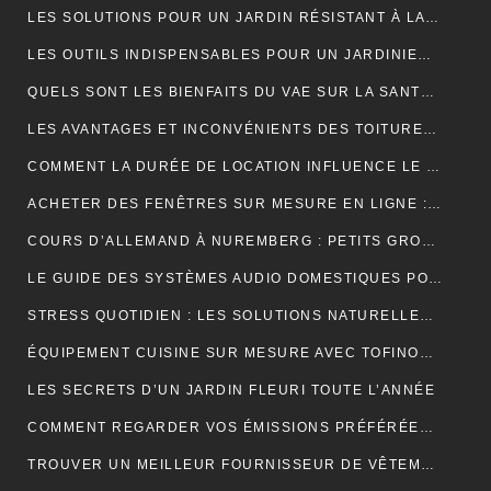
LES SOLUTIONS POUR UN JARDIN RÉSISTANT À LA SÉCHERESSE
LES OUTILS INDISPENSABLES POUR UN JARDINIER PROFESSIONNEL
QUELS SONT LES BIENFAITS DU VAE SUR LA SANTÉ ?
LES AVANTAGES ET INCONVÉNIENTS DES TOITURES EN BARDEAUX
COMMENT LA DURÉE DE LOCATION INFLUENCE LE PRIX D’UNE BENNE ?
ACHETER DES FENÊTRES SUR MESURE EN LIGNE : GUIDE ET ASTUCES
COURS D’ALLEMAND À NUREMBERG : PETITS GROUPES, PROFESSEURS EXPÉRIMENTÉS, AMBIANCE CONVIVIALE
LE GUIDE DES SYSTÈMES AUDIO DOMESTIQUES POUR LES DÉBUTANTS
STRESS QUOTIDIEN : LES SOLUTIONS NATURELLES POUR RETROUVER VITALITÉ ET BIEN-ÊTRE
ÉQUIPEMENT CUISINE SUR MESURE AVEC TOFINOX MAROC
LES SECRETS D’UN JARDIN FLEURI TOUTE L’ANNÉE
COMMENT REGARDER VOS ÉMISSIONS PRÉFÉRÉES PARTOUT EN FRANCE ?
TROUVER UN MEILLEUR FOURNISSEUR DE VÊTEMENTS TENDANCES POUR VOTRE BOUTIQUE