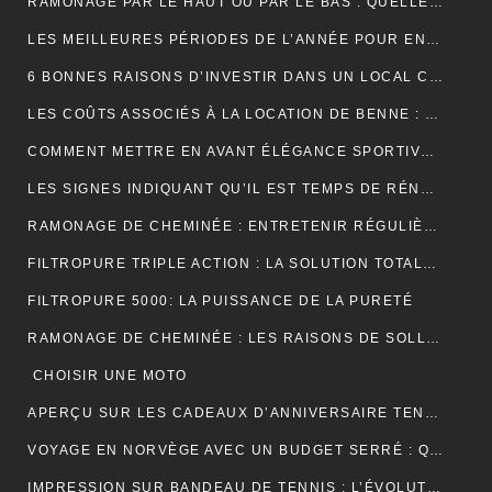
RAMONAGE PAR LE HAUT OU PAR LE BAS : QUELLE TECHNIQUE EST LA PLUS EFFICACE ?
LES MEILLEURES PÉRIODES DE L’ANNÉE POUR ENTRETENIR VOS GOUTTIÈRES
6 BONNES RAISONS D’INVESTIR DANS UN LOCAL COMMERCIAL
LES COÛTS ASSOCIÉS À LA LOCATION DE BENNE : CE QUE VOUS DEVEZ SAVOIR
COMMENT METTRE EN AVANT ÉLÉGANCE SPORTIVE AVEC LE POLO RUGBY ALL BLACK ?
LES SIGNES INDIQUANT QU’IL EST TEMPS DE RÉNOVER VOTRE TOITURE
RAMONAGE DE CHEMINÉE : ENTRETENIR RÉGULIÈREMENT VOS CONDUITS DE FUMÉE
FILTROPURE TRIPLE ACTION : LA SOLUTION TOTALE POUR L’EAU
FILTROPURE 5000: LA PUISSANCE DE LA PURETÉ
RAMONAGE DE CHEMINÉE : LES RAISONS DE SOLLICITER LES SERVICES D’UN PROFESSIONNEL
CHOISIR UNE MOTO
APERÇU SUR LES CADEAUX D’ANNIVERSAIRE TENDANCES
VOYAGE EN NORVÈGE AVEC UN BUDGET SERRÉ : QUELQUES PETITS CONSEILS
IMPRESSION SUR BANDEAU DE TENNIS : L’ÉVOLUTION MODERNE