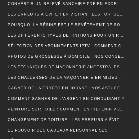
CONVERTIR UN RELEVÉ BANCAIRE PDF EN EXCEL : UNE ÉTAPE CLÉ POUR MIEUX GÉRER SES FINANCES
LES ERREURS À ÉVITER EN VISITANT LES TORTUES D’AKUMAL
POURQUOI LA RÉSINE EST LE REVÊTEMENT DE SOL IDÉAL EN USINE ?
LES DIFFÉRENTS TYPES DE FINITIONS POUR UN RAVALEMENT DE FAÇADE RÉUSSI
SÉLECTION DES ABONNEMENTS IPTV : COMMENT CHOISIR L’OFFRE QUI VOUS CORRESPOND ?
PHOTOS DE GROSSESSE À DOMICILE : NOS CONSEILS POUR UNE SÉANCE INTIMISTE RÉUSSIE !
LES TECHNIQUES DE MAÇONNERIE ANCESTRALES REVISITÉES
LES CHALLENGES DE LA MAÇONNERIE EN MILIEU URBAIN
GAGNER DE LA CRYPTO EN JOUANT : NOS ASTUCES ET PIÈGES À ÉVITER !
COMMENT GAGNER DE L’ARGENT EN CONDUISANT ?
PEINTURE SUR TUILE : COMMENT ENTRETENIR VOTRE TOITURE APRÈS L’APPLICATION ?
CHANGEMENT DE TOITURE : LES ERREURS À ÉVITER
LE POUVOIR DES CADEAUX PERSONNALISÉS