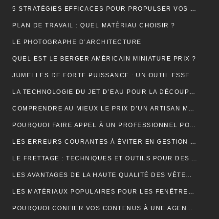
5 STRATÉGIES EFFICACES POUR PROPULSER VOS VENTES EN LIGNE
PLAN DE TRAVAIL : QUEL MATÉRIAU CHOISIR ?
LE PHOTOGRAPHE D’ARCHITECTURE
QUEL EST LE BERGER AMÉRICAIN MINIATURE PRIX ?
JUMELLES DE FORTE PUISSANCE : UN OUTIL ESSENTIEL POUR LE CAMPING
LA TECHNOLOGIE DU JET D’EAU POUR LA DÉCOUPE DES MATÉRIAUX SOLIDES
COMPRENDRE AU MIEUX LE PRIX D’UN ARTISAN MAÇON
POURQUOI FAIRE APPEL À UN PROFESSIONNEL POUR LE DÉBOUCHAGE TOILETTE YVELINES ?
LES ERREURS COURANTES À ÉVITER EN GESTION LOCATIVE ET COMMENT LES PRÉVENIR AVEC UN OUTIL EN LIGNE
LE FRETTAGE : TECHNIQUES ET OUTILS POUR DES ASSEMBLAGES PARFAITS
LES AVANTAGES DE LA HAUTE QUALITÉ DES VÊTEMENTS DE SPORT
LES MATÉRIAUX POPULAIRES POUR LES FENÊTRES DE TOIT : AVANTAGES ET INCONVÉNIENTS
POURQUOI CONFIER VOS CONTENUS À UNE AGENCE DE RÉDACTION ? LA CLÉ DU SUCCÈS EN LIGNE