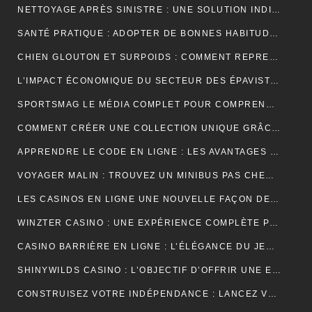
NETTOYAGE APRÈS SINISTRE : UNE SOLUTION INDISPENSABLE POUR RETROUVER DES ESPACES SÛRS ET SALUBRES
SANTÉ PRATIQUE : ADOPTER DE BONNES HABITUDES AU QUOTIDIEN
CHIEN GLOUTON ET SURPOIDS : COMMENT REPRENDRE LE CONTRÔLE DES PORTIONS ?
L’IMPACT ÉCONOMIQUE DU SECTEUR DES ÉPAVISTES EN FRANCE
SPORTSMAG LE MÉDIA COMPLET POUR COMPRENDRE LE SPORT LA NUTRITION ET LA PERFORMANCE
COMMENT CRÉER UNE COLLECTION UNIQUE GRÂCE À UN GROSSISTE DE VÊTEMENTS PERSONNALISÉS
APPRENDRE LE CODE EN LIGNE : LES AVANTAGES D’UNE FORMATION ENTIÈREMENT NUMÉRIQUE
VOYAGER MALIN : TROUVEZ UN MINIBUS PAS CHER POUR VOS DÉPLACEMENTS EN GROUPE
LES CASINOS EN LIGNE UNE NOUVELLE FAÇON DE VIVRE LE JEU
WINZTER CASINO : UNE EXPÉRIENCE COMPLÈTE POUR LES AMATEURS DE JEUX EN LIGNE
CASINO BARRIÈRE EN LIGNE : L’ÉLÉGANCE DU JEU NUMÉRIQUE AU SERVICE DES JOUEURS MODERNES
SHINYWILDS CASINO : L’OBJECTIF D’OFFRIR UNE EXPÉRIENCE DE JEU EXCEPTIONNELLE ET SÉCURISÉE
CONSTRUISEZ VOTRE INDÉPENDANCE : LANCEZ VOTRE ACTIVITÉ DE MARCHAND DE BIENS OU AGENT IMMOBILIER