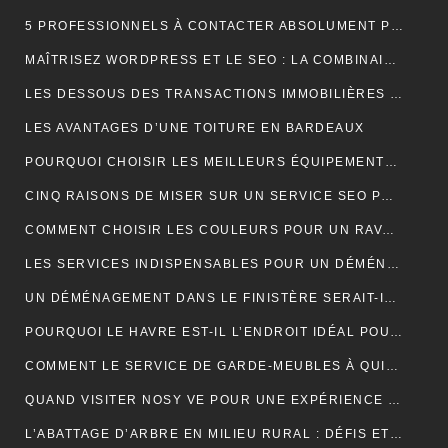
5 PROFESSIONNELS À CONTACTER ABSOLUMENT POUR RÉUSSIR SON MARIAGE
MAÎTRISEZ WORDPRESS ET LE SEO : LA COMBINAISON GAGNANTE POUR VOTRE SITE WEB
LES DESSOUS DES TRANSACTIONS IMMOBILIÈRES DANS LE SECTEUR HÔTELIER
LES AVANTAGES D’UNE TOITURE EN BARDEAUX
POURQUOI CHOISIR LES MEILLEURS ÉQUIPEMENTS D’ISOLATION PHONIQUE POUR TOITURE ?
CINQ RAISONS DE MISER SUR UN SERVICE SEO PROFESSIONNEL
COMMENT CHOISIR LES COULEURS POUR UN RAVALEMENT DE FAÇADE ?
LES SERVICES INDISPENSABLES POUR UN DÉMÉNAGEMENT RÉUSSI EN BRETAGNE
UN DÉMÉNAGEMENT DANS LE FINISTÈRE SERAIT-IL UNE BONNE IDÉE?
POURQUOI LE HAVRE EST-IL L’ENDROIT IDÉAL POUR UN NOUVEAU DÉPART EN 2024 ?
COMMENT LE SERVICE DE GARDE-MEUBLES À QUIMPER PEUT-IL SIMPLIFIER VOTRE DÉMÉNAGEMENT ET PROTÉGER VOS BIENS ?
QUAND VISITER NOSY VE POUR UNE EXPÉRIENCE INOUBLIABLE ?
L’ABATTAGE D’ARBRE EN MILIEU RURAL : DÉFIS ET SOLUTIONS