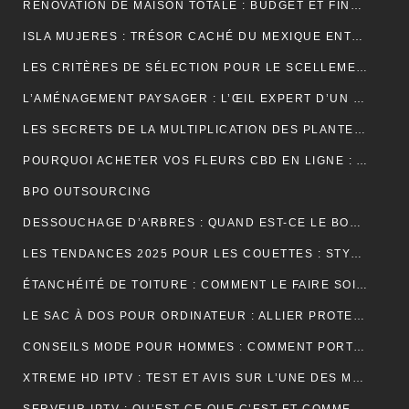
RÉNOVATION DE MAISON TOTALE : BUDGET ET FINANCEMENT
ISLA MUJERES : TRÉSOR CACHÉ DU MEXIQUE ENTRE PLAGES DE RÊVE ET AVENTURES TROPICALES
LES CRITÈRES DE SÉLECTION POUR LE SCELLEMENT DE TUILE DE RIVE
L’AMÉNAGEMENT PAYSAGER : L’ŒIL EXPERT D’UN JARDINIER
LES SECRETS DE LA MULTIPLICATION DES PLANTES PAR UN JARDINIER
POURQUOI ACHETER VOS FLEURS CBD EN LIGNE : AVANTAGES, BIENFAITS ET CONSEILS
BPO OUTSOURCING
DESSOUCHAGE D’ARBRES : QUAND EST-CE LE BON MOMENT POUR LE FAIRE ?
LES TENDANCES 2025 POUR LES COUETTES : STYLES, COULEURS ET MATÉRIAUX
ÉTANCHÉITÉ DE TOITURE : COMMENT LE FAIRE SOI-MÊME
LE SAC À DOS POUR ORDINATEUR : ALLIER PROTECTION, ORGANISATION ET ÉLÉGANCE AU QUOTIDIEN
CONSEILS MODE POUR HOMMES : COMMENT PORTER UN BIJOU MÉDAILLE AVEC STYLE ?
XTREME HD IPTV : TEST ET AVIS SUR L’UNE DES MEILLEURES OFFRES DU MARCHÉ