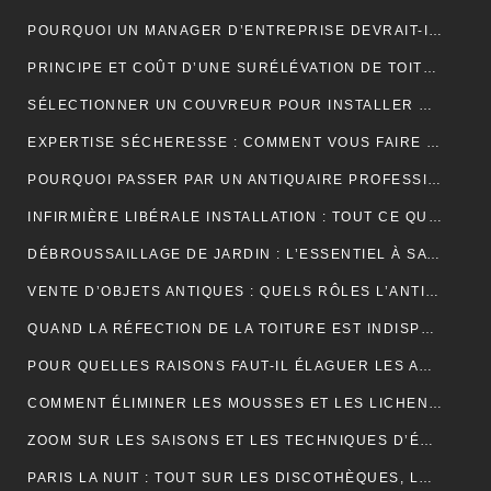
POURQUOI UN MANAGER D’ENTREPRISE DEVRAIT-IL SUIVRE UNE FORMATION EN COMMUNICATION ?
PRINCIPE ET COÛT D’UNE SURÉLÉVATION DE TOITURE
SÉLECTIONNER UN COUVREUR POUR INSTALLER ET ENTRETENIR VOTRE TOIT
EXPERTISE SÉCHERESSE : COMMENT VOUS FAIRE INDEMNISER PAR VOTRE ASSURANCE HABITATION ?
POURQUOI PASSER PAR UN ANTIQUAIRE PROFESSIONNEL ?
INFIRMIÈRE LIBÉRALE INSTALLATION : TOUT CE QUE VOUS DEVEZ SAVOIR
DÉBROUSSAILLAGE DE JARDIN : L’ESSENTIEL À SAVOIR SUR CETTE OPÉRATION
VENTE D’OBJETS ANTIQUES : QUELS RÔLES L’ANTIQUAIRE ASSURE-T-IL ?
QUAND LA RÉFECTION DE LA TOITURE EST INDISPENSABLE?
POUR QUELLES RAISONS FAUT-IL ÉLAGUER LES ARBUSTES ET LES ARBRES ?
COMMENT ÉLIMINER LES MOUSSES ET LES LICHENS ACCUMULÉS SUR LE TOIT ?
ZOOM SUR LES SAISONS ET LES TECHNIQUES D’ÉLAGAGE D’ARBRE
PARIS LA NUIT : TOUT SUR LES DISCOTHÈQUES, LES BARS ET LA VIE NOCTURNE