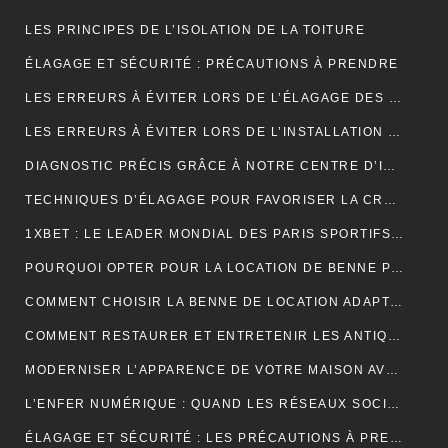
LES PRINCIPES DE L’ISOLATION DE LA TOITURE
ÉLAGAGE ET SÉCURITÉ : PRÉCAUTIONS À PRENDRE
LES ERREURS À ÉVITER LORS DE L’ÉLAGAGE DES JEUNES ARBRES
LES ERREURS À ÉVITER LORS DE L’INSTALLATION D’UNE NOUVELLE TOITURE
DIAGNOSTIC PRÉCIS GRÂCE À NOTRE CENTRE D’IMAGERIE ET SCANNER MODERNE
TECHNIQUES D’ÉLAGAGE POUR FAVORISER LA CROISSANCE DES ARBRES
1XBET : LE LEADER MONDIAL DES PARIS SPORTIFS EN LIGNE GRÂCE À UNE PLATEFORME CONVIVIALE ET UNE DIVERSITÉ DE MARCHÉS
POURQUOI OPTER POUR LA LOCATION DE BENNE POUR VOS PROJETS DE CONSTRUCTION?
COMMENT CHOISIR LA BENNE DE LOCATION ADAPTÉE À VOS BESOINS?
COMMENT RESTAURER ET ENTRETENIR LES ANTIQUITÉS?
MODERNISER L’APPARENCE DE VOTRE MAISON AVEC DES PORTES DE GARAGE SECTIONNELLES (ADOPTEZ LES PORTES AMC)
L’ENFER NUMÉRIQUE : QUAND LES RÉSEAUX SOCIAUX DEVIENNENT UN CAUCHEMAR
ÉLAGAGE ET SÉCURITÉ : LES PRÉCAUTIONS À PRENDRE