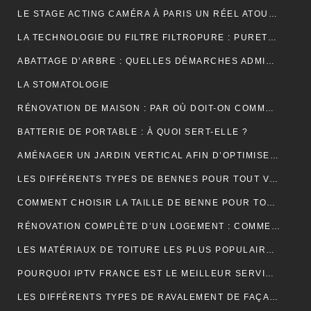
LE STAGE ACTING CAMÉRA À PARIS UN RÉEL ATOUT POUR VOTRE CARRIÈRE DE COMÉDIEN ?
LA TECHNOLOGIE DU FILTRE FILTROPURE : PURETÉ ET PERFORMANCE
ABATTAGE D’ARBRE : QUELLES DÉMARCHES ADMINISTRATIVES ?
LA STOMATOLOGIE
RÉNOVATION DE MAISON : PAR OÙ DOIT-ON COMMENCER ?
BATTERIE DE PORTABLE : À QUOI SERT-ELLE ?
AMÉNAGER UN JARDIN VERTICAL AFIN D’OPTIMISER L’UTILISATION DE L’ESPACE EXTÉRIEUR.
LES DIFFÉRENTS TYPES DE BENNES POUR TOUT VENANT DISPONIBLES
COMMENT CHOISIR LA TAILLE DE BENNE POUR TOUT VENANT ?
RÉNOVATION COMPLÈTE D’UN LOGEMENT : COMMENT PROCÉDER ?
LES MATÉRIAUX DE TOITURE LES PLUS POPULAIRES ET LEURS CARACTÉRISTIQUES
POURQUOI IPTV FRANCE EST LE MEILLEUR SERVICE D’ABONNEMENT IPTV ?
LES DIFFÉRENTS TYPES DE RAVALEMENT DE FAÇADE