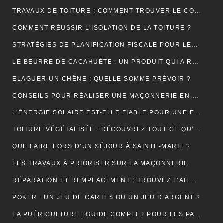
TRAVAUX DE TOITURE : COMMENT TROUVER LE COUVREUR IDÉAL?
COMMENT RÉUSSIR L’ISOLATION DE LA TOITURE ?
STRATÉGIES DE PLANIFICATION FISCALE POUR LES PETITES ET MOYENNES ENTREPRISES
LE BEURRE DE CACAHUÈTE : UN PRODUIT QUI A RÉSISTÉ À TOUTES LES GÉNÉRATIONS
ELAGUER UN CHÊNE : QUELLE SOMME PRÉVOIR ?
CONSEILS POUR RÉALISER UNE MAÇONNERIE EN BRIQUES OU EN PARPAINGS
L’ÉNERGIE SOLAIRE EST-ELLE FIABLE POUR UNE ENTREPRISE ?
TOITURE VÉGÉTALISÉE : DÉCOUVREZ TOUT CE QU’IL FAUT RETENIR À CE SUJET
QUE FAIRE LORS D’UN SÉJOUR À SAINTE-MARIE ?
LES TRAVAUX À PRIORISER SUR LA MAÇONNERIE
RÉPARATION ET REMPLACEMENT : TROUVEZ L’AILE ARRIÈRE PARFAITE POUR RESTAURER VOTRE VÉHICULE
POKER : UN JEU DE CARTES OU UN JEU D’ARGENT ?
LA PUÉRICULTURE : GUIDE COMPLET POUR LES PARENTS MODERNES.