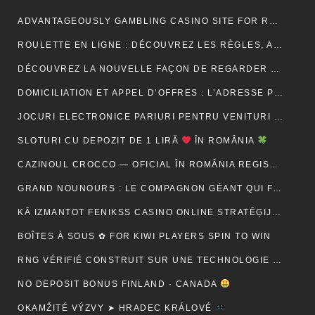
ADVANTAGEOUSLY GAMBLING CASINO SITE FOR RELY METHOD ACTING BETONLINE _ CANADA TRY YOUR LUCK
ROULETTE EN LIGNE : DÉCOUVREZ LES RÈGLES, ASTUCES ET MÉTHODES POUR GAGNER
DÉCOUVREZ LA NOUVELLE FAÇON DE REGARDER LA TÉLÉVISION AVEC MON AGENCE IPTV
DOMICILIATION ET APPEL D’OFFRES : L’ADRESSE PEUT-ELLE RASSURER UN ACHETEUR ?
JOCURI ELECTRONICE PARIURI PENTRU VENITURI SUPLIMENTARE – RO
SLOTURI CU DEPOZIT DE 1 LIRĂ
ÎN ROMÂNIA
CAZINOUL CROCCO — OFICIAL ÎN ROMÂNIA REGISTER FREE
GRAND NOUNOURS : LE COMPAGNON GÉANT QUI FAIT FONDRE TOUS LES CŒURS
KĀ IZMANTOT FENIKSS CASINO ONLINE STRATĒĢIJAS, LAI PALIELINĀTU IZREDZES
BOÎTES À SOUS ✿ FOR KIWI PLAYERS SPIN TO WIN
RNG VÉRIFIÉ CONSTRUIT SUR UNE TECHNOLOGIE SÉCURISÉE
NO DEPOSIT BONUS FINLAND · CANADA
OKAMŽITÉ VÝZVY ➤ HRADEC KRÁLOVÉ