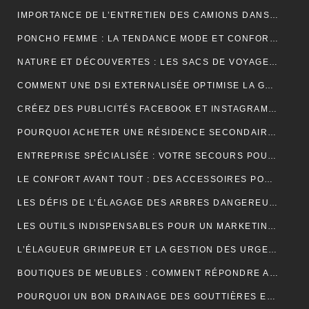
IMPORTANCE DE L’ENTRETIEN DES CAMIONS DANS LE MONDE DU TRANSPORT ROUTIER
PONCHO FEMME : LA TENDANCE MODE ET CONFORT POUR L’HIVER
NATURE ET DÉCOUVERTES : LES SACS DE VOYAGE À COMPRESSION POUR OPTIMISER CHAQUE AVENTURE
COMMENT UNE DSI EXTERNALISÉE OPTIMISE LA GESTION DE VOTRE SYSTÈME D’INFORMATION ?
CRÉEZ DES PUBLICITÉS FACEBOOK ET INSTAGRAM EFFICACES POUR VOTRE BUSINESS
POURQUOI ACHETER UNE RÉSIDENCE SECONDAIRE DANS LA STATION BALNÉAIRE DE PORTICCIO EN CORSE DU SUD, DANS LE GOLFE D’AJACCIO ?
ENTREPRISE SPÉCIALISÉE : VOTRE SECOURS POUR FACILITER VOTRE DÉMÉNAGEMENT
LE CONFORT AVANT TOUT : DES ACCESSOIRES POUR JOUER PENDANT DES HEURES
LES DÉFIS DE L’ÉLAGAGE DES ARBRES DANGEREUX EN MILIEU RÉSIDENTIEL
LES OUTILS INDISPENSABLES POUR UN MARKETING DIGITAL RÉUSSI
L’ÉLAGUEUR GRIMPEUR ET LA GESTION DES URGENCES SUR LES ARBRES DANGEREUX
BOUTIQUES DE MEUBLES : COMMENT RÉPONDRE AUX EXIGENCES DES CLIENTS POINTILLEUX ?
POURQUOI UN BON DRAINAGE DES GOUTTIÈRES EST ESSENTIEL POUR VOTRE MAISON ?