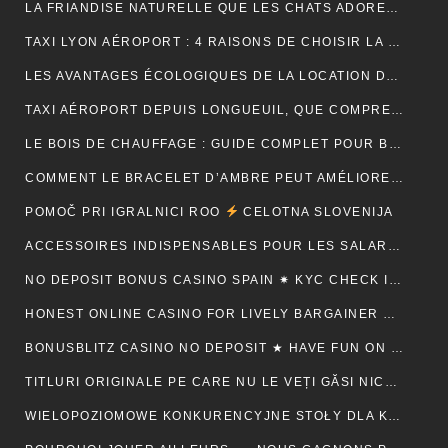
LA FRIANDISE NATURELLE QUE LES CHATS ADORENT : AVANTAGES ET CONSEILS
TAXI LYON AÉROPORT : 4 RAISONS DE CHOISIR LA FIABILITÉ ET LE CONFORT POUR VOS TRAJETS
LES AVANTAGES ÉCOLOGIQUES DE LA LOCATION DE BENNE
TAXI AÉROPORT DEPUIS LONGUEUIL, QUE COMPREND RÉELLEMENT LE PRIX ANNONCÉ ?
LE BOIS DE CHAUFFAGE : GUIDE COMPLET POUR BIEN CHOISIR SON COMBUSTIBLE
COMMENT LE BRACELET D’AMBRE PEUT AMÉLIORER VOTRE QUOTIDIEN
POMOČ PRI IGRALNICI ROO
CELOTNA SLOVENIJA
ACCESSOIRES INDISPENSABLES POUR LES SALARIÉS EN DÉPLACEMENT PROFESSIONNEL
NO DEPOSIT BONUS CASINO SPAIN ✷ KYC CHECK IN CANADA
HONEST ONLINE CASINO FOR LIVELY BARGAINER BACK
BONUSBLITZ CASINO NO DEPOSIT ★ HAVE FUN ON MULTIPLE PLATFORMS AUTOMATICALLY CANADIAN FEDERATION
TITLURI ORIGINALE PE CARE NU LE VEȚI GĂSI NICĂIERI ALTUNDEVA. ♬ CONSTANȚA
WIELOPOZIOMOWE KONKURENCYJNE STOŁY DLA KAŻDEGO POZIOMU UMIEJĘTNOŚCI · RZECZPOSPOLITA POLSKA