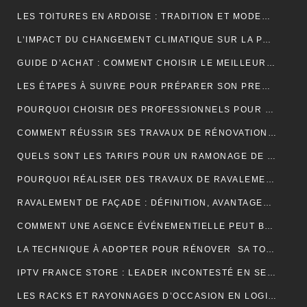
LES TOITURES EN ARDOISE : TRADITION ET MODERNITÉ
L’IMPACT DU CHANGEMENT CLIMATIQUE SUR LA PRODUCTION DE VANILLE À MADAGASCAR
GUIDE D’ACHAT : COMMENT CHOISIR LE MEILLEUR SPIROMÈTRE POUR VOS BESOINS
LES ÉTAPES À SUIVRE POUR PRÉPARER SON PREMIER MARATHON
POURQUOI CHOISIR DES PROFESSIONNELS POUR VOTRE DÉMÉNAGEMENT CLICHY ?
COMMENT RÉUSSIR SES TRAVAUX DE RÉNOVATION DE COUVERTURE ?
QUELS SONT LES TARIFS POUR UN RAMONAGE DE CHEMINÉE ?
POURQUOI RÉALISER DES TRAVAUX DE RAVALEMENT DE FAÇADE ?
RAVALEMENT DE FAÇADE : DÉFINITION, AVANTAGES ET ERREURS À ÉVITER
COMMENT UNE AGENCE ÉVÉNEMENTIELLE PEUT BOOSTER L’ATTRACTIVITÉ D’UNE DESTINATION TOURISTIQUE ?
LA TECHNIQUE À ADOPTER POUR RÉNOVER SA TOITURE EN TUILES
IPTV FRANCE STORE : LEADER INCONTESTÉ EN SERVICES IPTV DE QUALITÉ SUPÉRIEURE
LES RACKS ET RAYONNAGES D’OCCASION EN LOGISTIQUE