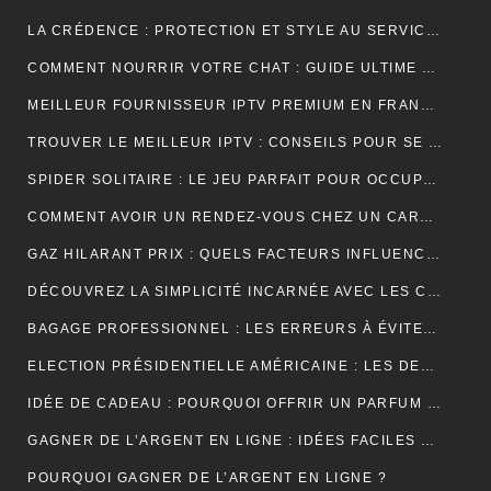
LA CRÉDENCE : PROTECTION ET STYLE AU SERVICE DE VOTRE INTÉRIEUR
COMMENT NOURRIR VOTRE CHAT : GUIDE ULTIME SUR LA NUTRITION ADAPTÉE ET OPTIMALE
MEILLEUR FOURNISSEUR IPTV PREMIUM EN FRANCE : UNE EXPÉRIENCE TÉLÉVISUELLE SUR MESURE
TROUVER LE MEILLEUR IPTV : CONSEILS POUR SE RETROUVER PLUS FACILEMENT
SPIDER SOLITAIRE : LE JEU PARFAIT POUR OCCUPER VOTRE TEMPS LIBRE ET STIMULER VOTRE CERVEAU !
COMMENT AVOIR UN RENDEZ-VOUS CHEZ UN CARDIOLOGUE À FÈS ?
GAZ HILARANT PRIX : QUELS FACTEURS INFLUENCENT SON COÛT ET OÙ LE TROUVER AU MEILLEUR TARIF ?
DÉCOUVREZ LA SIMPLICITÉ INCARNÉE AVEC LES CRÉDENCES DE CUISINE EFFET MARBRE
BAGAGE PROFESSIONNEL : LES ERREURS À ÉVITER POUR UN LOOK RAFFINÉ
ELECTION PRÉSIDENTIELLE AMÉRICAINE : LES DEUX CAMPS SONT RELIÉS PAR LEURS CRAINTES
IDÉE DE CADEAU : POURQUOI OFFRIR UN PARFUM POUR UN ANNIVERSAIRE ?
GAGNER DE L’ARGENT EN LIGNE : IDÉES FACILES ET ACCESSIBLES POUR DÉBUTANTS
POURQUOI GAGNER DE L’ARGENT EN LIGNE ?