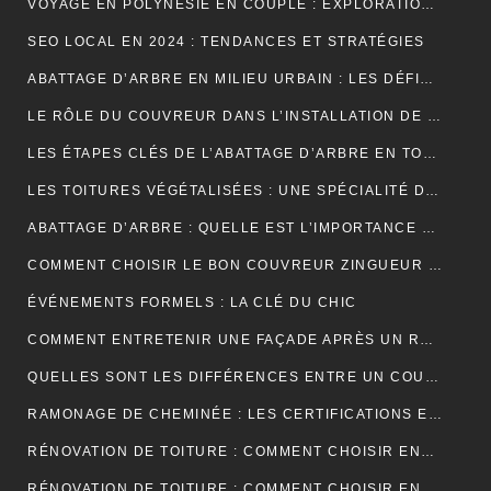
VOYAGE EN POLYNÉSIE EN COUPLE : EXPLORATION DE SES PLUS BELLES ÎLES
SEO LOCAL EN 2024 : TENDANCES ET STRATÉGIES
ABATTAGE D’ARBRE EN MILIEU URBAIN : LES DÉFIS SPÉCIFIQUES
LE RÔLE DU COUVREUR DANS L’INSTALLATION DE PANNEAUX SOLAIRES
LES ÉTAPES CLÉS DE L’ABATTAGE D’ARBRE EN TOUTE SÉCURITÉ
LES TOITURES VÉGÉTALISÉES : UNE SPÉCIALITÉ DU COUVREUR
ABATTAGE D’ARBRE : QUELLE EST L’IMPORTANCE DE L’ASSURANCE ?
COMMENT CHOISIR LE BON COUVREUR ZINGUEUR POUR VOTRE PROJET ?
ÉVÉNEMENTS FORMELS : LA CLÉ DU CHIC
COMMENT ENTRETENIR UNE FAÇADE APRÈS UN RAVALEMENT PROJETÉ ?
QUELLES SONT LES DIFFÉRENCES ENTRE UN COURS DE PIANO À DOMICILE ET CHEZ UN PROFESSEUR ?
RAMONAGE DE CHEMINÉE : LES CERTIFICATIONS ET LABELS À CONNAÎTRE
RÉNOVATION DE TOITURE : COMMENT CHOISIR ENTRE LES DIFFÉRENTS TYPES D’ISOLANTS ?
RÉNOVATION DE TOITURE : COMMENT CHOISIR ENTRE UNE TOITURE PLATE ET UNE TOITURE EN PENTE ?