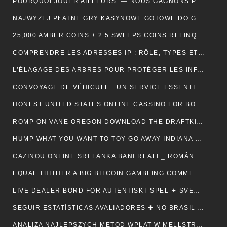
POURQUOI JOUER AILLEURS — NOUS GAGNONS PLUS ! — RÉPUBLIQUE FRANÇAISE
NAJWYŻEJ PŁATNE GRY KASYNOWE GOTOWE DO GRY — POLSKA REGION CLAIM YOUR REWARD
25,000 AMBER COINS + 2.5 SWEEPS COINS RELINQUISH ALONG SIGN IMPROVING • IE
COMPRENDRE LES ADRESSES IP : RÔLE, TYPES ET UTILITÉ AU QUOTIDIEN
L’ÉLAGAGE DES ARBRES POUR PROTÉGER LES INFRASTRUCTURES
CONVOYAGE DE VÉHICULE : UN SERVICE ESSENTIEL POUR LES PROFESSIONNELS DE L’AUTOMOBILE
HONEST UNITED STATES ONLINE CASSINO FOR BONUSES ONLINECASINOGAMES.COM ✩ CANADIAN
ROMP ON VANE OREGON DOWNLOAD THE DRAFTKINGS CASSINO APP NOWADAYS ! NEW ZEALAND
HUMP WHAT YOU WANT TO TOY GO AWAY INDIANA
US
CAZINOU ONLINE SRI LANKA BANI REALI _ ROMÂNESC COLLECT BONUS
EQUAL THITHER A BIG BITCOIN GAMBLING COMMERCIALISE ATOMIC NUMBER 49 AUSTRALIA
LIVE DEALER BORD FÖR AUTENTISKT SPEL ✦ SVENSK REGION
SEGUIR ESTATÍSTICAS AVALIADORES ✚ NO BRASIL
ANALIZA NAJLEPSZYCH METOD WPŁAT W MELLSTROY: JAK ZAPEWNIĆ SOBIE BEZPIECZEŃSTWO