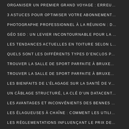
ORGANISER UN PREMIER GRAND VOYAGE : ERREURS À ÉVITER
3 ASTUCES POUR OPTIMISER VOTRE ABONNEMENT IPTV PREMIUM EN FRANCE
PHOTOGRAPHE PROFESSIONNEL À LA RÉUNION : DÉCOUVREZ L’EXPÉRIENCE UNIQUE D’UNE SÉANCE PHOTO EN STUDIO
GÉO SEO : UN LEVIER INCONTOURNABLE POUR LA VISIBILITÉ LOCALE
LES TENDANCES ACTUELLES EN TOITURE SELON LES COUVREURS EXPÉRIMENTÉS
QUELS SONT LES DIFFÉRENTS TYPES D’ENCLOS POUR ANIMAUX ?
TROUVER LA SALLE DE SPORT PARFAITE À BRUXELLES : BIEN PLUS QU’UNE QUESTION D’ADRESSE
TROUVER LA SALLE DE SPORT PARFAITE À BRUXELLES : BIEN PLUS QU’UNE QUESTION D’ADRESSE
LES BIENFAITS DE L’ÉLAGAGE SUR LA SANTÉ DE VOS ARBRES
UN CÂBLAGE STRUCTURÉ, LA CLÉ D’UN DATACENTER MAINTENABLE
LES AVANTAGES ET INCONVÉNIENTS DES BENNES DE LOCATION À PRIX RÉDUIT
LES ÉLAGUEUSES À CHAÎNE : COMMENT LES UTILISER EFFICACEMENT
LES RÉGLEMENTATIONS INFLUENÇANT LE PRIX DES DÉCHARGES DE BENNE