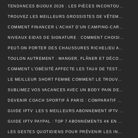
TENDANCES BIJOUX 2026 : LES PIÈCES INCONTOURNABLES À PORTER CETTE ANNÉE
TROUVEZ LES MEILLEURS GROSSISTES DE VÊTEMENTS PAT PATROUILLE POUR BOOSTER VOTRE ACTIVITÉ DE REVENTE RENTABLE
COMMENT FINANCER L’ACHAT D’UN CAMPING-CAR : CRÉDIT, LEASING OU PAIEMENT COMPTANT ?
NIVEAUX EIDAS DE SIGNATURE : COMMENT CHOISIR LE BON NIVEAU POUR SÉCURISER VOS DOCUMENTS
PEUT-ON PORTER DES CHAUSSURES RICHELIEU AVEC UN JEAN ?
TOULON AUTREMENT : MANGER, FLÂNER ET DÉCOUVRIR LES VRAIES BONNES ADRESSES
COMMENT L’OBÉSITÉ AFFECTE LES TAUX DE TESTOSTÉRONE ET LA LIBIDO MASCULINE
LE MEILLEUR SHORT FEMME COMMENT LE TROUVER RAPIDEMENT ET EFFICACEMENT
SUBLIMEZ VOS VACANCES AVEC UN BODY PAIN DE SUCRE PARFAIT POUR UN LOOK ÉLÉGANT EN VOYAGE
DEVENIR COACH SPORTIF À PARIS : COMPARATIF DES FORMATIONS CQP FITNESS
GUIDE IPTV LES 5 MEILLEURS ABONNEMENT IPTV FRANÇAIS 4K
GUIDE IPTV PAYPAL : TOP 7 ABONNEMENTS 4K EN FRANCE
LES GESTES QUOTIDIENS POUR PRÉVENIR LES INFECTIONS CHEZ LES VOLAILLES