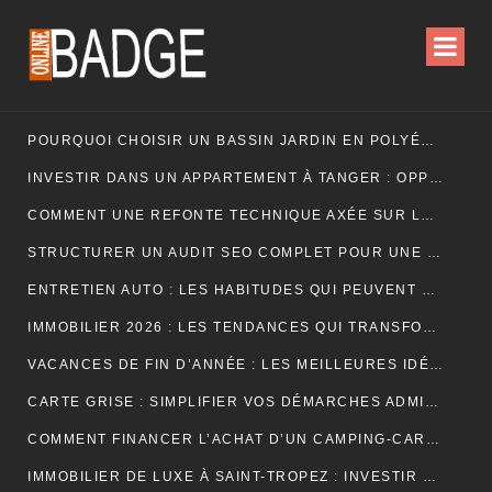
POURQUOI CHOISIR UN BASSIN JARDIN EN POLYÉTHYLÈNE FERME ?
INVESTIR DANS UN APPARTEMENT À TANGER : OPPORTUNITÉS ET POINTS ESSENTIELS À CONNAÎTRE
COMMENT UNE REFONTE TECHNIQUE AXÉE SUR LES SIGNAUX WEB ESSENTIELS A BOOSTÉ LES VENTES D’UNE BOUTIQUE EN LIGNE
STRUCTURER UN AUDIT SEO COMPLET POUR UNE PLATEFORME E-COMMERCE INTERNATIONALE
ENTRETIEN AUTO : LES HABITUDES QUI PEUVENT PROLONGER LA VIE DE VOTRE VÉHICULE
IMMOBILIER 2026 : LES TENDANCES QUI TRANSFORMENT LE MARCHÉ DE LA LOCATION
VACANCES DE FIN D’ANNÉE : LES MEILLEURES IDÉES POUR CÉLÉBRER LES FÊTES
CARTE GRISE : SIMPLIFIER VOS DÉMARCHES ADMINISTRATIVES
COMMENT FINANCER L’ACHAT D’UN CAMPING-CAR : CRÉDIT, LEASING OU PAIEMENT COMPTANT ?
IMMOBILIER DE LUXE À SAINT-TROPEZ : INVESTIR DANS UN ART DE VIVRE