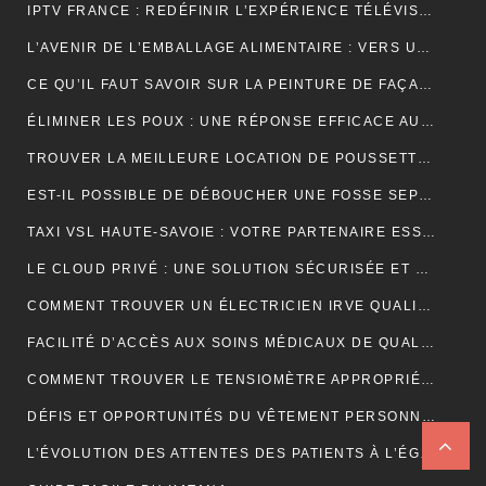
IPTV FRANCE : REDÉFINIR L’EXPÉRIENCE TÉLÉVISUELLE
L’AVENIR DE L’EMBALLAGE ALIMENTAIRE : VERS UNE RÉVOLUTION DURABLE ?
CE QU’IL FAUT SAVOIR SUR LA PEINTURE DE FAÇADE
ÉLIMINER LES POUX : UNE RÉPONSE EFFICACE AU CENTRE DE TRAITEMENT DES POUX À LYON
TROUVER LA MEILLEURE LOCATION DE POUSSETTE: FACILITEZ VOS DÉPLACEMENTS AVEC BÉBÉ
EST-IL POSSIBLE DE DÉBOUCHER UNE FOSSE SEPTIQUE NATURELLEMENT ?
TAXI VSL HAUTE-SAVOIE : VOTRE PARTENAIRE ESSENTIEL POUR DES DÉPLACEMENTS MÉDICAUX SÛRS ET CONFORTABLES
LE CLOUD PRIVÉ : UNE SOLUTION SÉCURISÉE ET POLYVALENTE POUR LE STOCKAGE ET L’ACCÈS AUX DONNÉES
COMMENT TROUVER UN ÉLECTRICIEN IRVE QUALIFIÉ POUR VOTRE PROJET DE MOBILITÉ ÉLECTRIQUE ?
FACILITÉ D’ACCÈS AUX SOINS MÉDICAUX DE QUALITÉ AVEC LES TAXIS VSL DE CLERMONT-FERRAND
COMMENT TROUVER LE TENSIOMÈTRE APPROPRIÉ POUR VOUS?
DÉFIS ET OPPORTUNITÉS DU VÊTEMENT PERSONNALISÉ : ANALYSE DU SECTEUR
L’ÉVOLUTION DES ATTENTES DES PATIENTS À L’ÉGARD DU TÉLÉSECRÉTARIAT MÉDICAL : SERVICES PERSONNALISÉS, RÉPONSE RAPIDE ET DISPONIBILITÉ