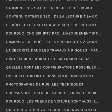
COMMENT RECYCLER LES DÉCHETS D’ÉLAGAGE ET D’ABATTAGE ?
CONTENU OPTIMISÉ SEO : DE LA LECTURE À LA CONVERSION
LE RÔLE DU RÉDACTEUR WEB SEO : DÉFINITION ET EXPLICATIONS
POURQUOI CHOISIR IPTV PRO : L’ABONNEMENT IPTV PREMIUM ULTIME
RAMONAGE DE POÊLE : LES SPÉCIFICITÉS À CONNAÎTRE
LA SÉCURITÉ DANS LES TRAVAUX À RISQUES : MATÉRIEL ET OBLIGATIONS
HARCÈLEMENT MORAL PAR EXCLUSION SOCIALE
QUELLES SONT LES CONFIGURATIONS POSSIBLES POUR UN ÉTABLI D’ATELIER PROFESSIONNEL ?
OPTIMISER L’INTIMITÉ DANS VOTRE MAISON EN UTILISANT DES VOLETS ROULANTS
PHOTOGRAPHIE DE RUE, LES TECHNIQUES
PRÉPARATIFS ESSENTIELS POUR L’ARRIVÉE DU BÉBÉ
POURQUOI LES PNEUS DE VOITURE SONT AUSSI IMPORTANTS ?
QUEL BUDGET PRÉVOIR POUR LA RÉNOVATION OU LA CONSTRUCTION DE LA TOITURE ?