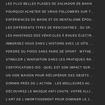
LES PLUS BELLES PLAGES DE SALVADOR DE BAHIA
POURQUOI ACHETER DE VRAIS FOLLOWERS SUR TIKTOK PEUT AIDER À DÉVELOPPER VOTRE COMPTE RAPIDEMENT ?
EXPÉRIENCES DE MAGIE ET DE MENTALISME ÉPOUSTOUFLANTES EN SUISSE ROMANDE
LES DIFFÉRENTS TYPES DE RENCONTRES : DU SPEED DATING AUX RENCONTRES EN LIGNE, QUELLES SONT LES OPTIONS DISPONIBLES ?
LES AVANTAGES DES VÉHICULES À ROUES ÉLECTRIQUES POUR L’ENVIRONNEMENT.
IMMERGEZ-VOUS DANS L’HISTOIRE AVEC LE GÎTE MONT SAINT MICHEL
PERDRE DU POIDS SANS FAIRE DE SPORT : MYTHES ET RÉALITÉS
STIMULER L’INNOVATION DANS LES PRATIQUES RH PAR L’EXTERNALISATION
CERTIFICATIONS ISO : QUEL EST SON IMPACT SUR LES TARIFS D’UNE TRADUCTION ASSERMENTÉE ?
UN VIDE MAISON POUR RÉCUPÉRER DES OBJETS DE DÉCORATION
DORMIR PRÈS DE L’ACTION : LES MEILLEURES AUBERGES DE JEUNESSE À PROXIMITÉ DU PUY DU FOU
DÉCOUVREZ LE MASQUE ANTI CHUTE: VOTRE ALLIÉ POUR DES CHEVEUX FORTS ET SAINS
L’ART DE L’AMORTISSEMENT POUR DOMINER LE JEU DE BADMINTON