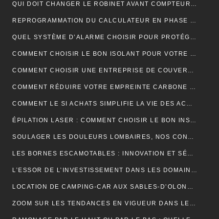
QUI DOIT CHANGER LE ROBINET AVANT COMPTEUR MAISON INDIVIDUELLE ?
REPROGRAMMATION DU CALCULATEUR EN PHASE 1 : EXPLICATIONS
QUEL SYSTÈME D’ALARME CHOISIR POUR PROTÉGER VOTRE MAISON ?
COMMENT CHOISIR LE BON ISOLANT POUR VOTRE TOITURE ?
COMMENT CHOISIR UNE ENTREPRISE DE COUVERTURE ?
COMMENT RÉDUIRE VOTRE EMPREINTE CARBONE ET VIVRE DURABLEMENT ?
COMMENT LE SI ACHATS SIMPLIFIE LA VIE DES ACHETEURS
ÉPILATION LASER : COMMENT CHOISIR LE BON INSTITUT ?
SOULAGER LES DOULEURS LOMBAIRES, NOS CONSEILS
LES BORNES ESCAMOTABLES : INNOVATION ET SÉCURITÉ POUR L’ESPACE URBAIN
L’ESSOR DE L’INVESTISSEMENT DANS LES DOMAINES VITICOLES DE PROVENCE : UNE ANALYSE ÉCONOMIQUE ET CULTURELLE
LOCATION DE CAMPING-CAR AUX SABLES-D’OLONNE : LA LIBERTÉ DE DÉCOUVRIR LA CÔTE ATLANTIQUE
ZOOM SUR LES TENDANCES EN VIGUEUR DANS LE DOMAINE DU WEBMARKETING