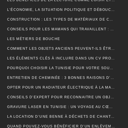
LES BÉNÉFICES DE LA LECTURE COMME LOISIR ET SON IMPACT SUR LA COGNITION
L’ÉCONOMIE, LA SITUATION POLITIQUE ET DÉBOUCHÉE
CONSTRUCTION : LES TYPES DE MATÉRIAUX DE CONSTRUCTION UTILISÉS
CONSEILS POUR LES MAMANS QUI TRAVAILLENT : TROUVER UN ÉQUILIBRE ENTRE CARRIÈRE ET VIE FAMILIALE
LES MÉTIERS DE BOUCHE
COMMENT LES OBJETS ANCIENS PEUVENT-ILS ÊTRE UN PLACEMENT FINANCIER INTELLIGENT ?
LES ÉLÉMENTS CLÉS À INCLURE DANS UN CV PROFESSIONNEL POUR ATTIRER LES RECRUTEURS
POURQUOI CHOISIR LA TUNISIE POUR VOTRE SOUS-TRAITANCE INDUSTRIELLE?
ENTRETIEN DE CHEMINÉE : 3 BONNES RAISONS D’OPTER POUR LE RAMONAGE MÉCANIQUE
OPTER POUR UN RADIATEUR ÉLECTRIQUE À LA MAISON
CONSEILS D’EXPERT POUR RECONNAITRE UN OBJET ANCIEN AUTHENTIQUE
GRAVURE LASER EN TUNISIE : UN VOYAGE AU CŒUR DE LA PERSONNALISATION
LA LOCATION D’UNE BENNE À DÉCHETS DE CHANTIER POUR UNE ENTREPRISE
QUAND POUVEZ-VOUS BÉNÉFICIER D’UN ENLÈVEMENT D’ÉPAVE GRATUIT EN FRANCE ? : GUIDE COMPLET