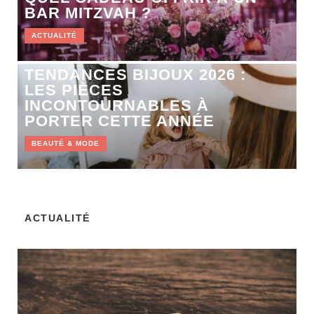
BAR MITZVAH ?
ACTUALITÉ
TENDANCES BIJOUX 2026 :
LES PIÈCES
INCONTOURNABLES À
PORTER CETTE ANNÉE
BEAUTÉ & MODE
ACTUALITÉ