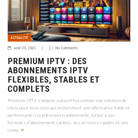
ACTUALITÉ
août 30, 2025
|
No Comments
PREMIUM IPTV : DES
ABONNEMENTS IPTV
FLEXIBLES, STABLES ET
COMPLETS
Premium IPTV s’impose aujourd’hui comme une solution de
choix pour tous ceux qui recherchent une alternative fiable et
performante à la télévision traditionnelle. Grâce à ses
formules d’abonnement variées, ses serveurs rapides et une
comp