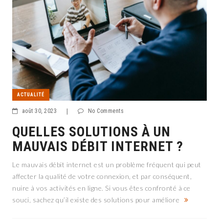
ACTUALITÉ
août 30, 2023
|
No Comments
QUELLES SOLUTIONS À UN
MAUVAIS DÉBIT INTERNET ?
Le mauvais débit internet est un problème fréquent qui peut
affecter la qualité de votre connexion, et par conséquent,
nuire à vos activités en ligne. Si vous êtes confronté à ce
souci, sachez qu’il existe des solutions pour améliore