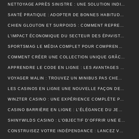
NETTOYAGE APRÈS SINISTRE : UNE SOLUTION INDISPENSABLE POUR RETROUVER DES ESPACES SÛRS ET SALUBRES
SANTÉ PRATIQUE : ADOPTER DE BONNES HABITUDES AU QUOTIDIEN
CHIEN GLOUTON ET SURPOIDS : COMMENT REPRENDRE LE CONTRÔLE DES PORTIONS ?
L’IMPACT ÉCONOMIQUE DU SECTEUR DES ÉPAVISTES EN FRANCE
SPORTSMAG LE MÉDIA COMPLET POUR COMPRENDRE LE SPORT LA NUTRITION ET LA PERFORMANCE
COMMENT CRÉER UNE COLLECTION UNIQUE GRÂCE À UN GROSSISTE DE VÊTEMENTS PERSONNALISÉS
APPRENDRE LE CODE EN LIGNE : LES AVANTAGES D’UNE FORMATION ENTIÈREMENT NUMÉRIQUE
VOYAGER MALIN : TROUVEZ UN MINIBUS PAS CHER POUR VOS DÉPLACEMENTS EN GROUPE
LES CASINOS EN LIGNE UNE NOUVELLE FAÇON DE VIVRE LE JEU
WINZTER CASINO : UNE EXPÉRIENCE COMPLÈTE POUR LES AMATEURS DE JEUX EN LIGNE
CASINO BARRIÈRE EN LIGNE : L’ÉLÉGANCE DU JEU NUMÉRIQUE AU SERVICE DES JOUEURS MODERNES
SHINYWILDS CASINO : L’OBJECTIF D’OFFRIR UNE EXPÉRIENCE DE JEU EXCEPTIONNELLE ET SÉCURISÉE
CONSTRUISEZ VOTRE INDÉPENDANCE : LANCEZ VOTRE ACTIVITÉ DE MARCHAND DE BIENS OU AGENT IMMOBILIER