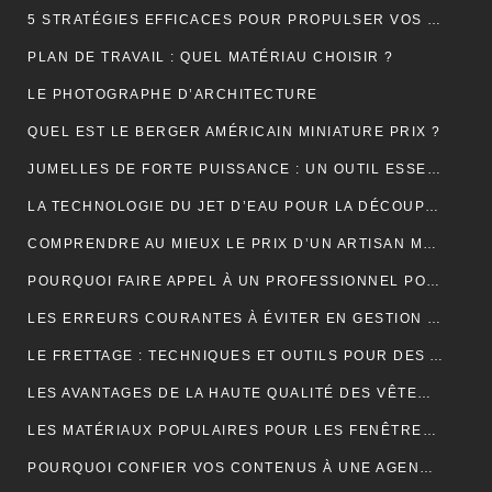
5 STRATÉGIES EFFICACES POUR PROPULSER VOS VENTES EN LIGNE
PLAN DE TRAVAIL : QUEL MATÉRIAU CHOISIR ?
LE PHOTOGRAPHE D’ARCHITECTURE
QUEL EST LE BERGER AMÉRICAIN MINIATURE PRIX ?
JUMELLES DE FORTE PUISSANCE : UN OUTIL ESSENTIEL POUR LE CAMPING
LA TECHNOLOGIE DU JET D’EAU POUR LA DÉCOUPE DES MATÉRIAUX SOLIDES
COMPRENDRE AU MIEUX LE PRIX D’UN ARTISAN MAÇON
POURQUOI FAIRE APPEL À UN PROFESSIONNEL POUR LE DÉBOUCHAGE TOILETTE YVELINES ?
LES ERREURS COURANTES À ÉVITER EN GESTION LOCATIVE ET COMMENT LES PRÉVENIR AVEC UN OUTIL EN LIGNE
LE FRETTAGE : TECHNIQUES ET OUTILS POUR DES ASSEMBLAGES PARFAITS
LES AVANTAGES DE LA HAUTE QUALITÉ DES VÊTEMENTS DE SPORT
LES MATÉRIAUX POPULAIRES POUR LES FENÊTRES DE TOIT : AVANTAGES ET INCONVÉNIENTS
POURQUOI CONFIER VOS CONTENUS À UNE AGENCE DE RÉDACTION ? LA CLÉ DU SUCCÈS EN LIGNE