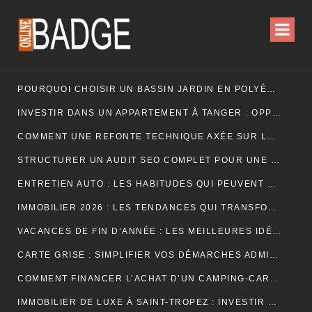
POURQUOI CHOISIR UN BASSIN JARDIN EN POLYÉTHYLÈNE FERME ?
INVESTIR DANS UN APPARTEMENT À TANGER : OPPORTUNITÉS ET POINTS ESSENTIELS À CONNAÎTRE
COMMENT UNE REFONTE TECHNIQUE AXÉE SUR LES SIGNAUX WEB ESSENTIELS A BOOSTÉ LES VENTES D’UNE BOUTIQUE EN LIGNE
STRUCTURER UN AUDIT SEO COMPLET POUR UNE PLATEFORME E-COMMERCE INTERNATIONALE
ENTRETIEN AUTO : LES HABITUDES QUI PEUVENT PROLONGER LA VIE DE VOTRE VÉHICULE
IMMOBILIER 2026 : LES TENDANCES QUI TRANSFORMENT LE MARCHÉ DE LA LOCATION
VACANCES DE FIN D’ANNÉE : LES MEILLEURES IDÉES POUR CÉLÉBRER LES FÊTES
CARTE GRISE : SIMPLIFIER VOS DÉMARCHES ADMINISTRATIVES
COMMENT FINANCER L’ACHAT D’UN CAMPING-CAR : CRÉDIT, LEASING OU PAIEMENT COMPTANT ?
IMMOBILIER DE LUXE À SAINT-TROPEZ : INVESTIR DANS UN ART DE VIVRE