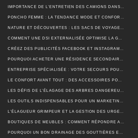
IMPORTANCE DE L’ENTRETIEN DES CAMIONS DANS LE MONDE DU TRANSPORT ROUTIER
PONCHO FEMME : LA TENDANCE MODE ET CONFORT POUR L’HIVER
NATURE ET DÉCOUVERTES : LES SACS DE VOYAGE À COMPRESSION POUR OPTIMISER CHAQUE AVENTURE
COMMENT UNE DSI EXTERNALISÉE OPTIMISE LA GESTION DE VOTRE SYSTÈME D’INFORMATION ?
CRÉEZ DES PUBLICITÉS FACEBOOK ET INSTAGRAM EFFICACES POUR VOTRE BUSINESS
POURQUOI ACHETER UNE RÉSIDENCE SECONDAIRE DANS LA STATION BALNÉAIRE DE PORTICCIO EN CORSE DU SUD, DANS LE GOLFE D’AJACCIO ?
ENTREPRISE SPÉCIALISÉE : VOTRE SECOURS POUR FACILITER VOTRE DÉMÉNAGEMENT
LE CONFORT AVANT TOUT : DES ACCESSOIRES POUR JOUER PENDANT DES HEURES
LES DÉFIS DE L’ÉLAGAGE DES ARBRES DANGEREUX EN MILIEU RÉSIDENTIEL
LES OUTILS INDISPENSABLES POUR UN MARKETING DIGITAL RÉUSSI
L’ÉLAGUEUR GRIMPEUR ET LA GESTION DES URGENCES SUR LES ARBRES DANGEREUX
BOUTIQUES DE MEUBLES : COMMENT RÉPONDRE AUX EXIGENCES DES CLIENTS POINTILLEUX ?
POURQUOI UN BON DRAINAGE DES GOUTTIÈRES EST ESSENTIEL POUR VOTRE MAISON ?