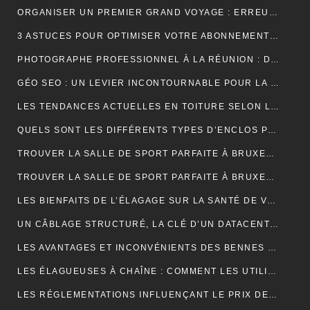
ORGANISER UN PREMIER GRAND VOYAGE : ERREURS À ÉVITER
3 ASTUCES POUR OPTIMISER VOTRE ABONNEMENT IPTV PREMIUM EN FRANCE
PHOTOGRAPHE PROFESSIONNEL À LA RÉUNION : DÉCOUVREZ L’EXPÉRIENCE UNIQUE D’UNE SÉANCE PHOTO EN STUDIO
GÉO SEO : UN LEVIER INCONTOURNABLE POUR LA VISIBILITÉ LOCALE
LES TENDANCES ACTUELLES EN TOITURE SELON LES COUVREURS EXPÉRIMENTÉS
QUELS SONT LES DIFFÉRENTS TYPES D’ENCLOS POUR ANIMAUX ?
TROUVER LA SALLE DE SPORT PARFAITE À BRUXELLES : BIEN PLUS QU’UNE QUESTION D’ADRESSE
TROUVER LA SALLE DE SPORT PARFAITE À BRUXELLES : BIEN PLUS QU’UNE QUESTION D’ADRESSE
LES BIENFAITS DE L’ÉLAGAGE SUR LA SANTÉ DE VOS ARBRES
UN CÂBLAGE STRUCTURÉ, LA CLÉ D’UN DATACENTER MAINTENABLE
LES AVANTAGES ET INCONVÉNIENTS DES BENNES DE LOCATION À PRIX RÉDUIT
LES ÉLAGUEUSES À CHAÎNE : COMMENT LES UTILISER EFFICACEMENT
LES RÉGLEMENTATIONS INFLUENÇANT LE PRIX DES DÉCHARGES DE BENNE