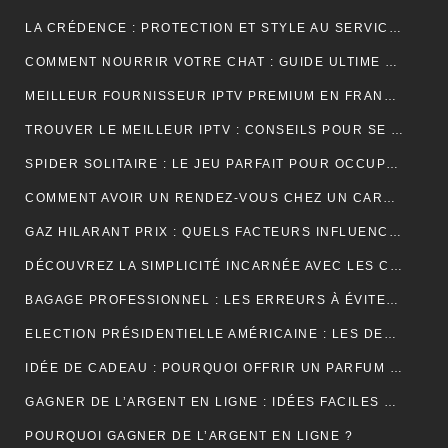
LA CRÉDENCE : PROTECTION ET STYLE AU SERVICE DE VOTRE INTÉRIEUR
COMMENT NOURRIR VOTRE CHAT : GUIDE ULTIME SUR LA NUTRITION ADAPTÉE ET OPTIMALE
MEILLEUR FOURNISSEUR IPTV PREMIUM EN FRANCE : UNE EXPÉRIENCE TÉLÉVISUELLE SUR MESURE
TROUVER LE MEILLEUR IPTV : CONSEILS POUR SE RETROUVER PLUS FACILEMENT
SPIDER SOLITAIRE : LE JEU PARFAIT POUR OCCUPER VOTRE TEMPS LIBRE ET STIMULER VOTRE CERVEAU !
COMMENT AVOIR UN RENDEZ-VOUS CHEZ UN CARDIOLOGUE À FÈS ?
GAZ HILARANT PRIX : QUELS FACTEURS INFLUENCENT SON COÛT ET OÙ LE TROUVER AU MEILLEUR TARIF ?
DÉCOUVREZ LA SIMPLICITÉ INCARNÉE AVEC LES CRÉDENCES DE CUISINE EFFET MARBRE
BAGAGE PROFESSIONNEL : LES ERREURS À ÉVITER POUR UN LOOK RAFFINÉ
ELECTION PRÉSIDENTIELLE AMÉRICAINE : LES DEUX CAMPS SONT RELIÉS PAR LEURS CRAINTES
IDÉE DE CADEAU : POURQUOI OFFRIR UN PARFUM POUR UN ANNIVERSAIRE ?
GAGNER DE L’ARGENT EN LIGNE : IDÉES FACILES ET ACCESSIBLES POUR DÉBUTANTS
POURQUOI GAGNER DE L’ARGENT EN LIGNE ?