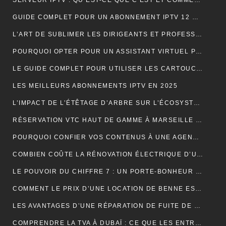
SERVEUR IPTV : QU’EST-CE QUE C’EST ET COMMENT CHOISIR LE MEILLEUR EN 2024 ?
GUIDE COMPLET POUR UN ABONNEMENT IPTV 12 MOIS SMART TV
L’ART DE SUBLIMER LES DIRIGEANTS ET PROFESSIONNELS
POURQUOI OPTER POUR UN ASSISTANT VIRTUEL POUR SA PME ET TPE : LA CLÉ D’UNE EFFICACITÉ DÉCUPLÉE
LE GUIDE COMPLET POUR UTILISER LES CARTOUCHES DE CRÈME AU PROTOXYDE D’AZOTE DE MANIÈRE SÛRE ET CRÉATIVE DANS LA CUISINE
LES MEILLEURS ABONNEMENTS IPTV EN 2025
L’IMPACT DE L’ÉTÊTAGE D’ARBRE SUR L’ÉCOSYSTÈME
RÉSERVATION VTC HAUT DE GAMME À MARSEILLE : LUXE ET CONFORT
POURQUOI CONFIER VOS CONTENUS À UNE AGENCE DE RÉDACTION ? LA CLÉ DU SUCCÈS EN LIGNE
COMBIEN COÛTE LA RÉNOVATION ÉLECTRIQUE D’UNE MAISON OU D’UN APPARTEMENT ?
LE POUVOIR DU CHIFFRE 7 : UN PORTE-BONHEUR MYSTIQUE
COMMENT LE PRIX D’UNE LOCATION DE BENNE EST-IL CALCULÉ ?
LES AVANTAGES D’UNE RÉPARATION DE FUITE DE TOITURE EN URGENCE
COMPRENDRE LA TVA À DUBAÏ : CE QUE LES ENTREPRISES DOIVENT SAVOIR