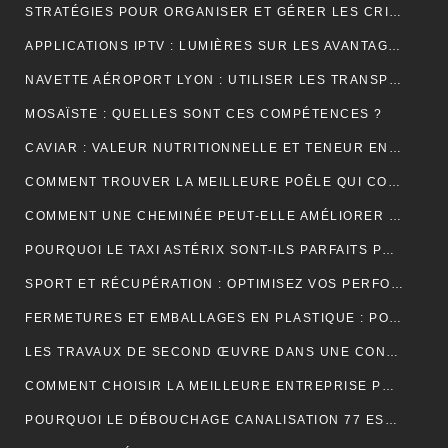
STRATÉGIES POUR ORGANISER ET GÉRER LES CRISES DANS UNE ENTREPRISE
APPLICATIONS IPTV : LUMIÈRES SUR LES AVANTAGES DE LEUR UTILISATION
NAVETTE AÉROPORT LYON : UTILISER LES TRANSPORTS PUBLICS ET TAXIS
MOSAÏSTE : QUELLES SONT CES COMPÉTENCES ?
CAVIAR : VALEUR NUTRITIONNELLE ET TENEUR EN SODIUM
COMMENT TROUVER LA MEILLEURE POÊLE QUI CONVIENT À VOTRE MAISON ?
COMMENT UNE CHEMINÉE PEUT-ELLE AMÉLIORER LE CONFORT ET L’ESTHÉTIQUE DE VOTRE MAISON ?
POURQUOI LE TAXI ASTÉRIX SONT-ILS PARFAITS POUR LES TOURISTES ?
SPORT ET RÉCUPÉRATION : OPTIMISEZ VOS PERFORMANCES AVEC LES HUILES CBD À PARIS
FERMETURES ET EMBALLAGES EN PLASTIQUE : POUR UNE PROTECTION OPTIMALE DE VOS PRODUITS
LES TRAVAUX DE SECOND ŒUVRE DANS UNE CONSTRUCTION DE MAISON
COMMENT CHOISIR LA MEILLEURE ENTREPRISE POUR VOTRE DÉMÉNAGEMENT PARIS MARSEILLE?
POURQUOI LE DÉBOUCHAGE CANALISATION 77 EST-IL ESSENTIEL POUR ÉVITER LES DÉSAGRÉMENTS MAJEURS ?