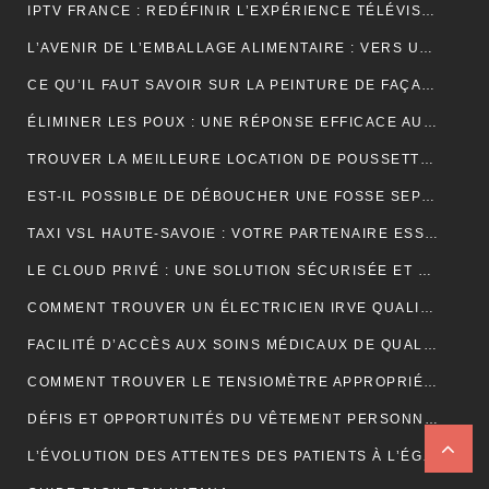
IPTV FRANCE : REDÉFINIR L’EXPÉRIENCE TÉLÉVISUELLE
L’AVENIR DE L’EMBALLAGE ALIMENTAIRE : VERS UNE RÉVOLUTION DURABLE ?
CE QU’IL FAUT SAVOIR SUR LA PEINTURE DE FAÇADE
ÉLIMINER LES POUX : UNE RÉPONSE EFFICACE AU CENTRE DE TRAITEMENT DES POUX À LYON
TROUVER LA MEILLEURE LOCATION DE POUSSETTE: FACILITEZ VOS DÉPLACEMENTS AVEC BÉBÉ
EST-IL POSSIBLE DE DÉBOUCHER UNE FOSSE SEPTIQUE NATURELLEMENT ?
TAXI VSL HAUTE-SAVOIE : VOTRE PARTENAIRE ESSENTIEL POUR DES DÉPLACEMENTS MÉDICAUX SÛRS ET CONFORTABLES
LE CLOUD PRIVÉ : UNE SOLUTION SÉCURISÉE ET POLYVALENTE POUR LE STOCKAGE ET L’ACCÈS AUX DONNÉES
COMMENT TROUVER UN ÉLECTRICIEN IRVE QUALIFIÉ POUR VOTRE PROJET DE MOBILITÉ ÉLECTRIQUE ?
FACILITÉ D’ACCÈS AUX SOINS MÉDICAUX DE QUALITÉ AVEC LES TAXIS VSL DE CLERMONT-FERRAND
COMMENT TROUVER LE TENSIOMÈTRE APPROPRIÉ POUR VOUS?
DÉFIS ET OPPORTUNITÉS DU VÊTEMENT PERSONNALISÉ : ANALYSE DU SECTEUR
L’ÉVOLUTION DES ATTENTES DES PATIENTS À L’ÉGARD DU TÉLÉSECRÉTARIAT MÉDICAL : SERVICES PERSONNALISÉS, RÉPONSE RAPIDE ET DISPONIBILITÉ