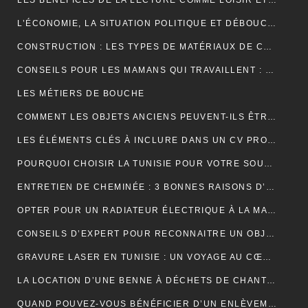
LES BÉNÉFICES DE LA LECTURE COMME LOISIR ET SON IMPACT SUR LA COGNITION
L’ÉCONOMIE, LA SITUATION POLITIQUE ET DÉBOUCHÉE
CONSTRUCTION : LES TYPES DE MATÉRIAUX DE CONSTRUCTION UTILISÉS
CONSEILS POUR LES MAMANS QUI TRAVAILLENT : TROUVER UN ÉQUILIBRE ENTRE CARRIÈRE ET VIE FAMILIALE
LES MÉTIERS DE BOUCHE
COMMENT LES OBJETS ANCIENS PEUVENT-ILS ÊTRE UN PLACEMENT FINANCIER INTELLIGENT ?
LES ÉLÉMENTS CLÉS À INCLURE DANS UN CV PROFESSIONNEL POUR ATTIRER LES RECRUTEURS
POURQUOI CHOISIR LA TUNISIE POUR VOTRE SOUS-TRAITANCE INDUSTRIELLE?
ENTRETIEN DE CHEMINÉE : 3 BONNES RAISONS D’OPTER POUR LE RAMONAGE MÉCANIQUE
OPTER POUR UN RADIATEUR ÉLECTRIQUE À LA MAISON
CONSEILS D’EXPERT POUR RECONNAITRE UN OBJET ANCIEN AUTHENTIQUE
GRAVURE LASER EN TUNISIE : UN VOYAGE AU CŒUR DE LA PERSONNALISATION
LA LOCATION D’UNE BENNE À DÉCHETS DE CHANTIER POUR UNE ENTREPRISE
QUAND POUVEZ-VOUS BÉNÉFICIER D’UN ENLÈVEMENT D’ÉPAVE GRATUIT EN FRANCE ? : GUIDE COMPLET