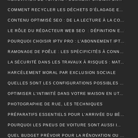
COMMENT RECYCLER LES DÉCHETS D’ÉLAGAGE ET D’ABATTAGE ?
CONTENU OPTIMISÉ SEO : DE LA LECTURE À LA CONVERSION
LE RÔLE DU RÉDACTEUR WEB SEO : DÉFINITION ET EXPLICATIONS
POURQUOI CHOISIR IPTV PRO : L’ABONNEMENT IPTV PREMIUM ULTIME
RAMONAGE DE POÊLE : LES SPÉCIFICITÉS À CONNAÎTRE
LA SÉCURITÉ DANS LES TRAVAUX À RISQUES : MATÉRIEL ET OBLIGATIONS
HARCÈLEMENT MORAL PAR EXCLUSION SOCIALE
QUELLES SONT LES CONFIGURATIONS POSSIBLES POUR UN ÉTABLI D’ATELIER PROFESSIONNEL ?
OPTIMISER L’INTIMITÉ DANS VOTRE MAISON EN UTILISANT DES VOLETS ROULANTS
PHOTOGRAPHIE DE RUE, LES TECHNIQUES
PRÉPARATIFS ESSENTIELS POUR L’ARRIVÉE DU BÉBÉ
POURQUOI LES PNEUS DE VOITURE SONT AUSSI IMPORTANTS ?
QUEL BUDGET PRÉVOIR POUR LA RÉNOVATION OU LA CONSTRUCTION DE LA TOITURE ?