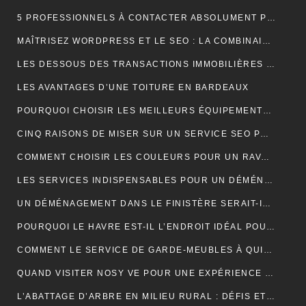
5 PROFESSIONNELS À CONTACTER ABSOLUMENT POUR RÉUSSIR SON MARIAGE
MAÎTRISEZ WORDPRESS ET LE SEO : LA COMBINAISON GAGNANTE POUR VOTRE SITE WEB
LES DESSOUS DES TRANSACTIONS IMMOBILIÈRES DANS LE SECTEUR HÔTELIER
LES AVANTAGES D’UNE TOITURE EN BARDEAUX
POURQUOI CHOISIR LES MEILLEURS ÉQUIPEMENTS D’ISOLATION PHONIQUE POUR TOITURE ?
CINQ RAISONS DE MISER SUR UN SERVICE SEO PROFESSIONNEL
COMMENT CHOISIR LES COULEURS POUR UN RAVALEMENT DE FAÇADE ?
LES SERVICES INDISPENSABLES POUR UN DÉMÉNAGEMENT RÉUSSI EN BRETAGNE
UN DÉMÉNAGEMENT DANS LE FINISTÈRE SERAIT-IL UNE BONNE IDÉE?
POURQUOI LE HAVRE EST-IL L’ENDROIT IDÉAL POUR UN NOUVEAU DÉPART EN 2024 ?
COMMENT LE SERVICE DE GARDE-MEUBLES À QUIMPER PEUT-IL SIMPLIFIER VOTRE DÉMÉNAGEMENT ET PROTÉGER VOS BIENS ?
QUAND VISITER NOSY VE POUR UNE EXPÉRIENCE INOUBLIABLE ?
L’ABATTAGE D’ARBRE EN MILIEU RURAL : DÉFIS ET SOLUTIONS