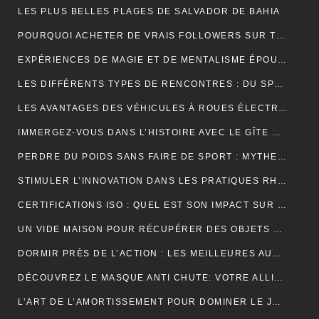
LES PLUS BELLES PLAGES DE SALVADOR DE BAHIA
POURQUOI ACHETER DE VRAIS FOLLOWERS SUR TIKTOK PEUT AIDER À DÉVELOPPER VOTRE COMPTE RAPIDEMENT ?
EXPÉRIENCES DE MAGIE ET DE MENTALISME ÉPOUSTOUFLANTES EN SUISSE ROMANDE
LES DIFFÉRENTS TYPES DE RENCONTRES : DU SPEED DATING AUX RENCONTRES EN LIGNE, QUELLES SONT LES OPTIONS DISPONIBLES ?
LES AVANTAGES DES VÉHICULES À ROUES ÉLECTRIQUES POUR L’ENVIRONNEMENT.
IMMERGEZ-VOUS DANS L’HISTOIRE AVEC LE GÎTE MONT SAINT MICHEL
PERDRE DU POIDS SANS FAIRE DE SPORT : MYTHES ET RÉALITÉS
STIMULER L’INNOVATION DANS LES PRATIQUES RH PAR L’EXTERNALISATION
CERTIFICATIONS ISO : QUEL EST SON IMPACT SUR LES TARIFS D’UNE TRADUCTION ASSERMENTÉE ?
UN VIDE MAISON POUR RÉCUPÉRER DES OBJETS DE DÉCORATION
DORMIR PRÈS DE L’ACTION : LES MEILLEURES AUBERGES DE JEUNESSE À PROXIMITÉ DU PUY DU FOU
DÉCOUVREZ LE MASQUE ANTI CHUTE: VOTRE ALLIÉ POUR DES CHEVEUX FORTS ET SAINS
L’ART DE L’AMORTISSEMENT POUR DOMINER LE JEU DE BADMINTON