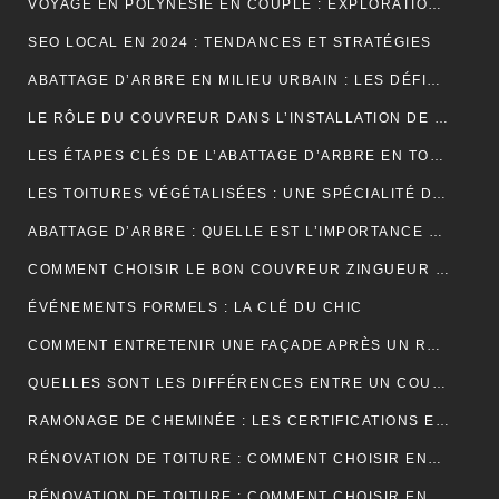
VOYAGE EN POLYNÉSIE EN COUPLE : EXPLORATION DE SES PLUS BELLES ÎLES
SEO LOCAL EN 2024 : TENDANCES ET STRATÉGIES
ABATTAGE D’ARBRE EN MILIEU URBAIN : LES DÉFIS SPÉCIFIQUES
LE RÔLE DU COUVREUR DANS L’INSTALLATION DE PANNEAUX SOLAIRES
LES ÉTAPES CLÉS DE L’ABATTAGE D’ARBRE EN TOUTE SÉCURITÉ
LES TOITURES VÉGÉTALISÉES : UNE SPÉCIALITÉ DU COUVREUR
ABATTAGE D’ARBRE : QUELLE EST L’IMPORTANCE DE L’ASSURANCE ?
COMMENT CHOISIR LE BON COUVREUR ZINGUEUR POUR VOTRE PROJET ?
ÉVÉNEMENTS FORMELS : LA CLÉ DU CHIC
COMMENT ENTRETENIR UNE FAÇADE APRÈS UN RAVALEMENT PROJETÉ ?
QUELLES SONT LES DIFFÉRENCES ENTRE UN COURS DE PIANO À DOMICILE ET CHEZ UN PROFESSEUR ?
RAMONAGE DE CHEMINÉE : LES CERTIFICATIONS ET LABELS À CONNAÎTRE
RÉNOVATION DE TOITURE : COMMENT CHOISIR ENTRE LES DIFFÉRENTS TYPES D’ISOLANTS ?
RÉNOVATION DE TOITURE : COMMENT CHOISIR ENTRE UNE TOITURE PLATE ET UNE TOITURE EN PENTE ?