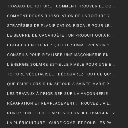
TRAVAUX DE TOITURE : COMMENT TROUVER LE COUVREUR IDÉAL?
COMMENT RÉUSSIR L’ISOLATION DE LA TOITURE ?
STRATÉGIES DE PLANIFICATION FISCALE POUR LES PETITES ET MOYENNES ENTREPRISES
LE BEURRE DE CACAHUÈTE : UN PRODUIT QUI A RÉSISTÉ À TOUTES LES GÉNÉRATIONS
ELAGUER UN CHÊNE : QUELLE SOMME PRÉVOIR ?
CONSEILS POUR RÉALISER UNE MAÇONNERIE EN BRIQUES OU EN PARPAINGS
L’ÉNERGIE SOLAIRE EST-ELLE FIABLE POUR UNE ENTREPRISE ?
TOITURE VÉGÉTALISÉE : DÉCOUVREZ TOUT CE QU’IL FAUT RETENIR À CE SUJET
QUE FAIRE LORS D’UN SÉJOUR À SAINTE-MARIE ?
LES TRAVAUX À PRIORISER SUR LA MAÇONNERIE
RÉPARATION ET REMPLACEMENT : TROUVEZ L’AILE ARRIÈRE PARFAITE POUR RESTAURER VOTRE VÉHICULE
POKER : UN JEU DE CARTES OU UN JEU D’ARGENT ?
LA PUÉRICULTURE : GUIDE COMPLET POUR LES PARENTS MODERNES.