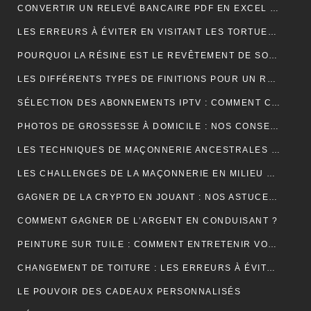
CONVERTIR UN RELEVÉ BANCAIRE PDF EN EXCEL : UNE ÉTAPE CLÉ POUR MIEUX GÉRER SES FINANCES
LES ERREURS À ÉVITER EN VISITANT LES TORTUES D’AKUMAL
POURQUOI LA RÉSINE EST LE REVÊTEMENT DE SOL IDÉAL EN USINE ?
LES DIFFÉRENTS TYPES DE FINITIONS POUR UN RAVALEMENT DE FAÇADE RÉUSSI
SÉLECTION DES ABONNEMENTS IPTV : COMMENT CHOISIR L’OFFRE QUI VOUS CORRESPOND ?
PHOTOS DE GROSSESSE À DOMICILE : NOS CONSEILS POUR UNE SÉANCE INTIMISTE RÉUSSIE !
LES TECHNIQUES DE MAÇONNERIE ANCESTRALES REVISITÉES
LES CHALLENGES DE LA MAÇONNERIE EN MILIEU URBAIN
GAGNER DE LA CRYPTO EN JOUANT : NOS ASTUCES ET PIÈGES À ÉVITER !
COMMENT GAGNER DE L’ARGENT EN CONDUISANT ?
PEINTURE SUR TUILE : COMMENT ENTRETENIR VOTRE TOITURE APRÈS L’APPLICATION ?
CHANGEMENT DE TOITURE : LES ERREURS À ÉVITER
LE POUVOIR DES CADEAUX PERSONNALISÉS