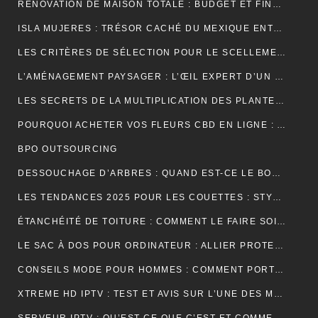
RÉNOVATION DE MAISON TOTALE : BUDGET ET FINANCEMENT
ISLA MUJERES : TRÉSOR CACHÉ DU MEXIQUE ENTRE PLAGES DE RÊVE ET AVENTURES TROPICALES
LES CRITÈRES DE SÉLECTION POUR LE SCELLEMENT DE TUILE DE RIVE
L’AMÉNAGEMENT PAYSAGER : L’ŒIL EXPERT D’UN JARDINIER
LES SECRETS DE LA MULTIPLICATION DES PLANTES PAR UN JARDINIER
POURQUOI ACHETER VOS FLEURS CBD EN LIGNE : AVANTAGES, BIENFAITS ET CONSEILS
BPO OUTSOURCING
DESSOUCHAGE D’ARBRES : QUAND EST-CE LE BON MOMENT POUR LE FAIRE ?
LES TENDANCES 2025 POUR LES COUETTES : STYLES, COULEURS ET MATÉRIAUX
ÉTANCHÉITÉ DE TOITURE : COMMENT LE FAIRE SOI-MÊME
LE SAC À DOS POUR ORDINATEUR : ALLIER PROTECTION, ORGANISATION ET ÉLÉGANCE AU QUOTIDIEN
CONSEILS MODE POUR HOMMES : COMMENT PORTER UN BIJOU MÉDAILLE AVEC STYLE ?
XTREME HD IPTV : TEST ET AVIS SUR L’UNE DES MEILLEURES OFFRES DU MARCHÉ