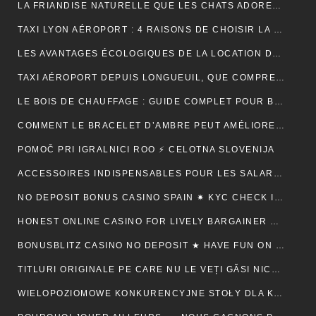
LA FRIANDISE NATURELLE QUE LES CHATS ADORENT : AVANTAGES ET CONSEILS
TAXI LYON AÉROPORT : 4 RAISONS DE CHOISIR LA FIABILITÉ ET LE CONFORT POUR VOS TRAJETS
LES AVANTAGES ÉCOLOGIQUES DE LA LOCATION DE BENNE
TAXI AÉROPORT DEPUIS LONGUEUIL, QUE COMPREND RÉELLEMENT LE PRIX ANNONCÉ ?
LE BOIS DE CHAUFFAGE : GUIDE COMPLET POUR BIEN CHOISIR SON COMBUSTIBLE
COMMENT LE BRACELET D’AMBRE PEUT AMÉLIORER VOTRE QUOTIDIEN
POMOČ PRI IGRALNICI ROO ⚡ CELOTNA SLOVENIJA
ACCESSOIRES INDISPENSABLES POUR LES SALARIÉS EN DÉPLACEMENT PROFESSIONNEL
NO DEPOSIT BONUS CASINO SPAIN ✷ KYC CHECK IN CANADA 🍀
HONEST ONLINE CASINO FOR LIVELY BARGAINER BACK ⚡️ CA ♦️
BONUSBLITZ CASINO NO DEPOSIT ★ HAVE FUN ON MULTIPLE PLATFORMS AUTOMATICALLY CANADIAN FEDERATION 💸
TITLURI ORIGINALE PE CARE NU LE VEȚI GĂSI NICĂIERI ALTUNDEVA. ♬ CONSTANȚA 🔮
WIELOPOZIOMOWE KONKURENCYJNE STOŁY DLA KAŻDEGO POZIOMU UMIEJĘTNOŚCI · RZECZPOSPOLITA POLSKA 💵