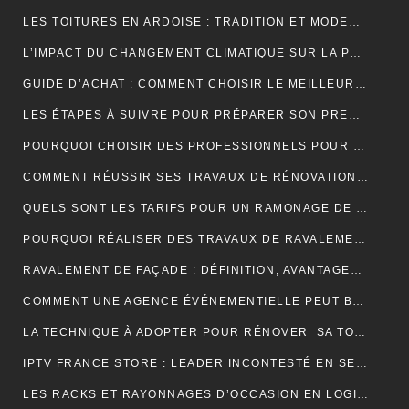
LES TOITURES EN ARDOISE : TRADITION ET MODERNITÉ
L’IMPACT DU CHANGEMENT CLIMATIQUE SUR LA PRODUCTION DE VANILLE À MADAGASCAR
GUIDE D’ACHAT : COMMENT CHOISIR LE MEILLEUR SPIROMÈTRE POUR VOS BESOINS
LES ÉTAPES À SUIVRE POUR PRÉPARER SON PREMIER MARATHON
POURQUOI CHOISIR DES PROFESSIONNELS POUR VOTRE DÉMÉNAGEMENT CLICHY ?
COMMENT RÉUSSIR SES TRAVAUX DE RÉNOVATION DE COUVERTURE ?
QUELS SONT LES TARIFS POUR UN RAMONAGE DE CHEMINÉE ?
POURQUOI RÉALISER DES TRAVAUX DE RAVALEMENT DE FAÇADE ?
RAVALEMENT DE FAÇADE : DÉFINITION, AVANTAGES ET ERREURS À ÉVITER
COMMENT UNE AGENCE ÉVÉNEMENTIELLE PEUT BOOSTER L’ATTRACTIVITÉ D’UNE DESTINATION TOURISTIQUE ?
LA TECHNIQUE À ADOPTER POUR RÉNOVER SA TOITURE EN TUILES
IPTV FRANCE STORE : LEADER INCONTESTÉ EN SERVICES IPTV DE QUALITÉ SUPÉRIEURE
LES RACKS ET RAYONNAGES D’OCCASION EN LOGISTIQUE