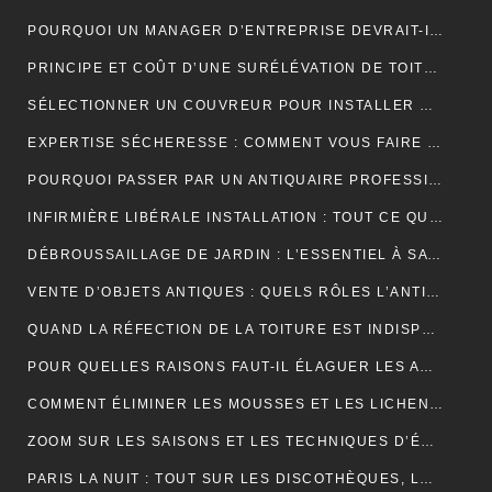
POURQUOI UN MANAGER D’ENTREPRISE DEVRAIT-IL SUIVRE UNE FORMATION EN COMMUNICATION ?
PRINCIPE ET COÛT D’UNE SURÉLÉVATION DE TOITURE
SÉLECTIONNER UN COUVREUR POUR INSTALLER ET ENTRETENIR VOTRE TOIT
EXPERTISE SÉCHERESSE : COMMENT VOUS FAIRE INDEMNISER PAR VOTRE ASSURANCE HABITATION ?
POURQUOI PASSER PAR UN ANTIQUAIRE PROFESSIONNEL ?
INFIRMIÈRE LIBÉRALE INSTALLATION : TOUT CE QUE VOUS DEVEZ SAVOIR
DÉBROUSSAILLAGE DE JARDIN : L’ESSENTIEL À SAVOIR SUR CETTE OPÉRATION
VENTE D’OBJETS ANTIQUES : QUELS RÔLES L’ANTIQUAIRE ASSURE-T-IL ?
QUAND LA RÉFECTION DE LA TOITURE EST INDISPENSABLE?
POUR QUELLES RAISONS FAUT-IL ÉLAGUER LES ARBUSTES ET LES ARBRES ?
COMMENT ÉLIMINER LES MOUSSES ET LES LICHENS ACCUMULÉS SUR LE TOIT ?
ZOOM SUR LES SAISONS ET LES TECHNIQUES D’ÉLAGAGE D’ARBRE
PARIS LA NUIT : TOUT SUR LES DISCOTHÈQUES, LES BARS ET LA VIE NOCTURNE