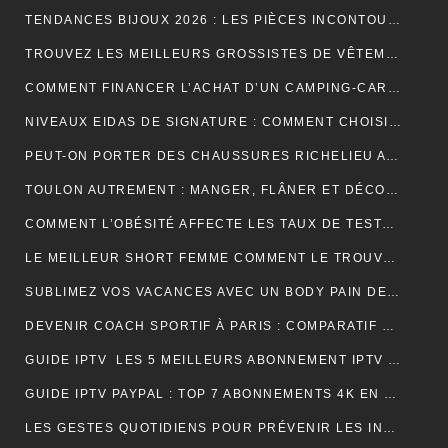
TENDANCES BIJOUX 2026 : LES PIÈCES INCONTOURNABLES À PORTER CETTE ANNÉE
TROUVEZ LES MEILLEURS GROSSISTES DE VÊTEMENTS PAT PATROUILLE POUR BOOSTER VOTRE ACTIVITÉ DE REVENTE RENTABLE
COMMENT FINANCER L’ACHAT D’UN CAMPING-CAR : CRÉDIT, LEASING OU PAIEMENT COMPTANT ?
NIVEAUX EIDAS DE SIGNATURE : COMMENT CHOISIR LE BON NIVEAU POUR SÉCURISER VOS DOCUMENTS
PEUT-ON PORTER DES CHAUSSURES RICHELIEU AVEC UN JEAN ?
TOULON AUTREMENT : MANGER, FLÂNER ET DÉCOUVRIR LES VRAIES BONNES ADRESSES
COMMENT L’OBÉSITÉ AFFECTE LES TAUX DE TESTOSTÉRONE ET LA LIBIDO MASCULINE
LE MEILLEUR SHORT FEMME COMMENT LE TROUVER RAPIDEMENT ET EFFICACEMENT
SUBLIMEZ VOS VACANCES AVEC UN BODY PAIN DE SUCRE PARFAIT POUR UN LOOK ÉLÉGANT EN VOYAGE
DEVENIR COACH SPORTIF À PARIS : COMPARATIF DES FORMATIONS CQP FITNESS
GUIDE IPTV LES 5 MEILLEURS ABONNEMENT IPTV FRANÇAIS 4K
GUIDE IPTV PAYPAL : TOP 7 ABONNEMENTS 4K EN FRANCE
LES GESTES QUOTIDIENS POUR PRÉVENIR LES INFECTIONS CHEZ LES VOLAILLES