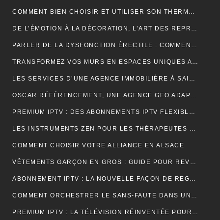
COMMENT BIEN CHOISIR ET UTILISER SON THERMOCYCLEUR AU LABORATOIRE
DE L’ÉMOTION À LA DÉCORATION, L’ART DES REPRODUCTIONS QUI DONNENT VIE À VOS MURS
PARLER DE LA DYSFONCTION ÉRECTILE : COMMENT BRISER LE TABOU ?
TRANSFORMEZ VOS MURS EN ESPACES UNIQUES AVEC UN STICKERS PERSONNALISÉ C-STICKERS
LES SERVICES D’UNE AGENCE IMMOBILIÈRE À SAINT-CYR-SUR-MER EXPLIQUÉS EN DÉTAIL
OSCAR RÉFÉRENCEMENT, UNE AGENCE GEO ADAPTÉE AUX MOTEURS GÉNÉRATIFS
PREMIUM IPTV : DES ABONNEMENTS IPTV FLEXIBLES, STABLES ET COMPLETS
LES INSTRUMENTS ZEN POUR LES THÉRAPEUTES ET PRATIQUANTS DE YOGA
COMMENT CHOISIR VOTRE ALLIANCE EN ALSACE
VÊTEMENTS GARÇON EN GROS : GUIDE POUR REVENDEURS ET MAGASINS
ABONNEMENT IPTV : LA NOUVELLE FAÇON DE REGARDER LA TÉLÉVISION
COMMENT ORCHESTRER LE SANS-FAUTE DANS UNE LOCATION SAISONNIÈRE ?
PREMIUM IPTV : LA TÉLÉVISION RÉINVENTÉE POUR UNE EXPÉRIENCE SUR MESURE