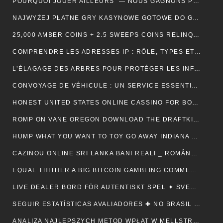
POURQUOI JOUER AILLEURS — NOUS GAGNONS PLUS ! — RÉPUBLIQUE FRANÇAISE 💵
NAJWYŻEJ PŁATNE GRY KASYNOWE GOTOWE DO GRY — POLSKA REGION CLAIM YOUR REWARD
25,000 AMBER COINS + 2.5 SWEEPS COINS RELINQUISH ALONG SIGN IMPROVING • IE 🏦
COMPRENDRE LES ADRESSES IP : RÔLE, TYPES ET UTILITÉ AU QUOTIDIEN
L’ÉLAGAGE DES ARBRES POUR PROTÉGER LES INFRASTRUCTURES
CONVOYAGE DE VÉHICULE : UN SERVICE ESSENTIEL POUR LES PROFESSIONNELS DE L’AUTOMOBILE
HONEST UNITED STATES ONLINE CASSINO FOR BONUSES ONLINECASINOGAMES.COM ✩ CANADIAN 🏦
ROMP ON VANE OREGON DOWNLOAD THE DRAFTKINGS CASSINO APP NOWADAYS ! NEW ZEALAND 🪙
HUMP WHAT YOU WANT TO TOY GO AWAY INDIANA 🎰 US 🎇
CAZINOU ONLINE SRI LANKA BANI REALI _ ROMÂNESC COLLECT BONUS
EQUAL THITHER A BIG BITCOIN GAMBLING COMMERCIALISE ATOMIC NUMBER 49 AUSTRALIA ♠️ CANADIAN 🍀
LIVE DEALER BORD FÖR AUTENTISKT SPEL ✦ SVENSK REGION 🎧
SEGUIR ESTATÍSTICAS AVALIADORES ✚ NO BRASIL 🎤
ANALIZA NAJLEPSZYCH METOD WPŁAT W MELLSTROY: JAK ZAPEWNIĆ SOBIE BEZPIECZEŃSTWO