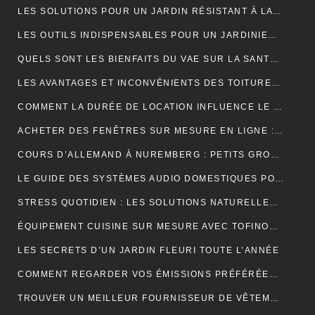
LES SOLUTIONS POUR UN JARDIN RÉSISTANT À LA SÉCHERESSE
LES OUTILS INDISPENSABLES POUR UN JARDINIER PROFESSIONNEL
QUELS SONT LES BIENFAITS DU VAE SUR LA SANTÉ ?
LES AVANTAGES ET INCONVÉNIENTS DES TOITURES EN BARDEAUX
COMMENT LA DURÉE DE LOCATION INFLUENCE LE PRIX D’UNE BENNE ?
ACHETER DES FENÊTRES SUR MESURE EN LIGNE : GUIDE ET ASTUCES
COURS D’ALLEMAND À NUREMBERG : PETITS GROUPES, PROFESSEURS EXPÉRIMENTÉS, AMBIANCE CONVIVIALE
LE GUIDE DES SYSTÈMES AUDIO DOMESTIQUES POUR LES DÉBUTANTS
STRESS QUOTIDIEN : LES SOLUTIONS NATURELLES POUR RETROUVER VITALITÉ ET BIEN-ÊTRE
ÉQUIPEMENT CUISINE SUR MESURE AVEC TOFINOX MAROC
LES SECRETS D’UN JARDIN FLEURI TOUTE L’ANNÉE
COMMENT REGARDER VOS ÉMISSIONS PRÉFÉRÉES PARTOUT EN FRANCE ?
TROUVER UN MEILLEUR FOURNISSEUR DE VÊTEMENTS TENDANCES POUR VOTRE BOUTIQUE