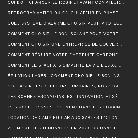
QUI DOIT CHANGER LE ROBINET AVANT COMPTEUR MAISON INDIVIDUELLE ?
REPROGRAMMATION DU CALCULATEUR EN PHASE 1 : EXPLICATIONS
QUEL SYSTÈME D’ALARME CHOISIR POUR PROTÉGER VOTRE MAISON ?
COMMENT CHOISIR LE BON ISOLANT POUR VOTRE TOITURE ?
COMMENT CHOISIR UNE ENTREPRISE DE COUVERTURE ?
COMMENT RÉDUIRE VOTRE EMPREINTE CARBONE ET VIVRE DURABLEMENT ?
COMMENT LE SI ACHATS SIMPLIFIE LA VIE DES ACHETEURS
ÉPILATION LASER : COMMENT CHOISIR LE BON INSTITUT ?
SOULAGER LES DOULEURS LOMBAIRES, NOS CONSEILS
LES BORNES ESCAMOTABLES : INNOVATION ET SÉCURITÉ POUR L’ESPACE URBAIN
L’ESSOR DE L’INVESTISSEMENT DANS LES DOMAINES VITICOLES DE PROVENCE : UNE ANALYSE ÉCONOMIQUE ET CULTURELLE
LOCATION DE CAMPING-CAR AUX SABLES-D’OLONNE : LA LIBERTÉ DE DÉCOUVRIR LA CÔTE ATLANTIQUE
ZOOM SUR LES TENDANCES EN VIGUEUR DANS LE DOMAINE DU WEBMARKETING