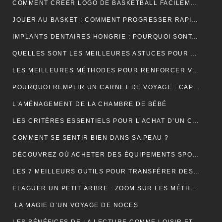
COMMENT CRÉER LOGO DE BASKETBALL FACILEMENT ET EFFICACEMENT ?
JOUER AU BASKET : COMMENT PROGRESSER RAPIDEMENT EN TECHNIQUE ?
IMPLANTS DENTAIRES HONGRIE : POURQUOI SONT-ILS LA SOLUTION IDÉALE POUR UN SOURIRE PARFAIT ET ABORDABLE ?
QUELLES SONT LES MEILLEURES ASTUCES POUR UN DÉMÉNAGEMENT ÎLE DE FRANCE RÉUSSI ET SANS TRACAS ?
LES MEILLEURES MÉTHODES POUR RENFORCER VOS ONGLES FRAGILES
POURQUOI REMPLIR UN CARNET DE VOYAGE : CAPTURER L’ÂME DE VOS AVENTURES
L’AMÉNAGEMENT DE LA CHAMBRE DE BÉBÉ
LES CRITÈRES ESSENTIELS POUR L’ACHAT D’UN CÂBLE TYPE 2 POUR VÉHICULES ÉLECTRIQUES
COMMENT SE SENTIR BIEN DANS SA PEAU ?
DÉCOUVREZ OÙ ACHETER DES ÉQUIPEMENTS SPORTIFS DE QUALITÉ EN LIGNE
LES 7 MEILLEURS OUTILS POUR TRANSFÉRER DES DONNÉES D’ANDROID VERS MAC
ELAGUER UN PETIT ARBRE : ZOOM SUR LES MÉTHODES À ADOPTER
LA MAGIE D’UN VOYAGE DE NOCES