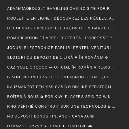
ADVANTAGEOUSLY GAMBLING CASINO SITE FOR RELY METHOD ACTING BETONLINE _ CANADA TRY YOUR LUCK
ROULETTE EN LIGNE : DÉCOUVREZ LES RÈGLES, ASTUCES ET MÉTHODES POUR GAGNER
DÉCOUVREZ LA NOUVELLE FAÇON DE REGARDER LA TÉLÉVISION AVEC MON AGENCE IPTV
DOMICILIATION ET APPEL D’OFFRES : L’ADRESSE PEUT-ELLE RASSURER UN ACHETEUR ?
JOCURI ELECTRONICE PARIURI PENTRU VENITURI SUPLIMENTARE – RO 🍾
SLOTURI CU DEPOZIT DE 1 LIRĂ ❤ ÎN ROMÂNIA 🍀
CAZINOUL CROCCO — OFICIAL ÎN ROMÂNIA REGISTER FREE
GRAND NOUNOURS : LE COMPAGNON GÉANT QUI FAIT FONDRE TOUS LES CŒURS
KĀ IZMANTOT FENIKSS CASINO ONLINE STRATĒĢIJAS, LAI PALIELINĀTU IZREDZES
BOÎTES À SOUS ✿ FOR KIWI PLAYERS SPIN TO WIN
RNG VÉRIFIÉ CONSTRUIT SUR UNE TECHNOLOGIE SÉCURISÉE 🚀 IN NEW ZEALAND START SPINNING
NO DEPOSIT BONUS FINLAND · CANADA 🤑
OKAMŽITÉ VÝZVY ➤ HRADEC KRÁLOVÉ 🎮