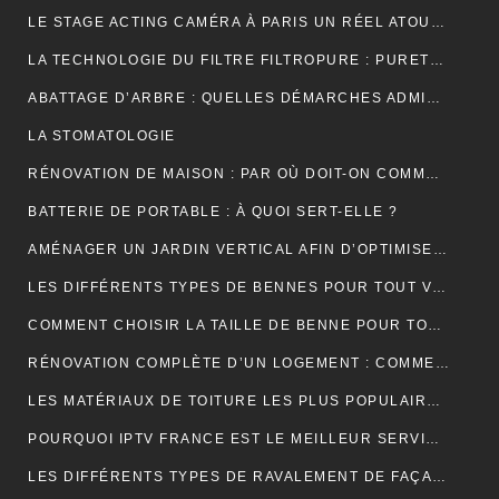
LE STAGE ACTING CAMÉRA À PARIS UN RÉEL ATOUT POUR VOTRE CARRIÈRE DE COMÉDIEN ?
LA TECHNOLOGIE DU FILTRE FILTROPURE : PURETÉ ET PERFORMANCE
ABATTAGE D’ARBRE : QUELLES DÉMARCHES ADMINISTRATIVES ?
LA STOMATOLOGIE
RÉNOVATION DE MAISON : PAR OÙ DOIT-ON COMMENCER ?
BATTERIE DE PORTABLE : À QUOI SERT-ELLE ?
AMÉNAGER UN JARDIN VERTICAL AFIN D’OPTIMISER L’UTILISATION DE L’ESPACE EXTÉRIEUR.
LES DIFFÉRENTS TYPES DE BENNES POUR TOUT VENANT DISPONIBLES
COMMENT CHOISIR LA TAILLE DE BENNE POUR TOUT VENANT ?
RÉNOVATION COMPLÈTE D’UN LOGEMENT : COMMENT PROCÉDER ?
LES MATÉRIAUX DE TOITURE LES PLUS POPULAIRES ET LEURS CARACTÉRISTIQUES
POURQUOI IPTV FRANCE EST LE MEILLEUR SERVICE D’ABONNEMENT IPTV ?
LES DIFFÉRENTS TYPES DE RAVALEMENT DE FAÇADE