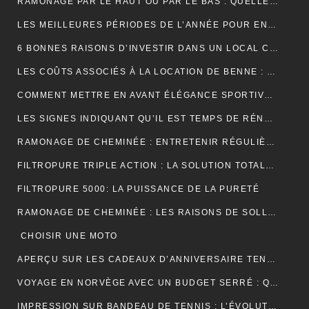
RAMONAGE PAR LE HAUT OU PAR LE BAS : QUELLE TECHNIQUE EST LA PLUS EFFICACE ?
LES MEILLEURES PÉRIODES DE L’ANNÉE POUR ENTRETENIR VOS GOUTTIÈRES
6 BONNES RAISONS D’INVESTIR DANS UN LOCAL COMMERCIAL
LES COÛTS ASSOCIÉS À LA LOCATION DE BENNE : CE QUE VOUS DEVEZ SAVOIR
COMMENT METTRE EN AVANT ÉLÉGANCE SPORTIVE AVEC LE POLO RUGBY ALL BLACK ?
LES SIGNES INDIQUANT QU’IL EST TEMPS DE RÉNOVER VOTRE TOITURE
RAMONAGE DE CHEMINÉE : ENTRETENIR RÉGULIÈREMENT VOS CONDUITS DE FUMÉE
FILTROPURE TRIPLE ACTION : LA SOLUTION TOTALE POUR L’EAU
FILTROPURE 5000: LA PUISSANCE DE LA PURETÉ
RAMONAGE DE CHEMINÉE : LES RAISONS DE SOLLICITER LES SERVICES D’UN PROFESSIONNEL
CHOISIR UNE MOTO
APERÇU SUR LES CADEAUX D’ANNIVERSAIRE TENDANCES
VOYAGE EN NORVÈGE AVEC UN BUDGET SERRÉ : QUELQUES PETITS CONSEILS
IMPRESSION SUR BANDEAU DE TENNIS : L’ÉVOLUTION MODERNE