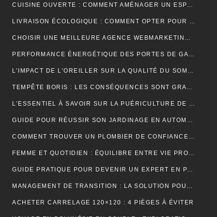
CUISINE OUVERTE : COMMENT AMÉNAGER UN ESPACE CONVIVIAL ET FONCTIONNEL ?
LIVRAISON ÉCOLOGIQUE : COMMENT OPTER POUR DES SOLUTIONS DE LIVRAISON DURABLES POUR VOS ACHATS EN LIGNE
CHOISIR UNE MEILLEURE AGENCE WEBMARKETING À TOULOUSE : 4 CRITÈRES À CONSIDÉRER
PERFORMANCE ÉNERGÉTIQUE DES PORTES DE GARAGE ENROULABLES : ALUMINIUM, PVC OU ACIER ?
L’IMPACT DE L’OREILLER SUR LA QUALITÉ DU SOMMEIL : CE QUE VOUS DEVEZ SAVOIR POUR OPTIMISER VOTRE REPOS
TEMPÊTE BORIS : LES CONSÉQUENCES SONT GRAVES DANS CERTAINS PAYS EUROPÉENS
L’ESSENTIEL À SAVOIR SUR LA PUÉRICULTURE DE L’ENFANT
GUIDE POUR RÉUSSIR SON JARDINAGE EN AUTOMNE
COMMENT TROUVER UN PLOMBIER DE CONFIANCE À BORDEAUX ?
FEMME ET QUOTIDIEN : ÉQUILIBRE ENTRE VIE PROFESSIONNELLE ET PERSONNELLE
GUIDE PRATIQUE POUR DEVENIR UN EXPERT EN PARIS ET EN JEUX
MANAGEMENT DE TRANSITION : LA SOLUTION POUR RÉUSSIR LES TRANSFORMATIONS COMPLEXES EN ENTREPRISE
ACHETER CARRELAGE 120×120 : 4 PIÈGES À ÉVITER