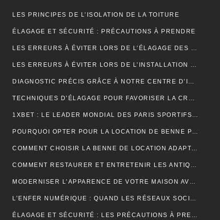
LES PRINCIPES DE L’ISOLATION DE LA TOITURE
ÉLAGAGE ET SÉCURITÉ : PRÉCAUTIONS À PRENDRE
LES ERREURS À ÉVITER LORS DE L’ÉLAGAGE DES JEUNES ARBRES
LES ERREURS À ÉVITER LORS DE L’INSTALLATION D’UNE NOUVELLE TOITURE
DIAGNOSTIC PRÉCIS GRÂCE À NOTRE CENTRE D’IMAGERIE ET SCANNER MODERNE
TECHNIQUES D’ÉLAGAGE POUR FAVORISER LA CROISSANCE DES ARBRES
1XBET : LE LEADER MONDIAL DES PARIS SPORTIFS EN LIGNE GRÂCE À UNE PLATEFORME CONVIVIALE ET UNE DIVERSITÉ DE MARCHÉS
POURQUOI OPTER POUR LA LOCATION DE BENNE POUR VOS PROJETS DE CONSTRUCTION?
COMMENT CHOISIR LA BENNE DE LOCATION ADAPTÉE À VOS BESOINS?
COMMENT RESTAURER ET ENTRETENIR LES ANTIQUITÉS?
MODERNISER L’APPARENCE DE VOTRE MAISON AVEC DES PORTES DE GARAGE SECTIONNELLES (ADOPTEZ LES PORTES AMC)
L’ENFER NUMÉRIQUE : QUAND LES RÉSEAUX SOCIAUX DEVIENNENT UN CAUCHEMAR
ÉLAGAGE ET SÉCURITÉ : LES PRÉCAUTIONS À PRENDRE