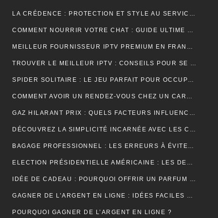
LA CRÉDENCE : PROTECTION ET STYLE AU SERVICE DE VOTRE INTÉRIEUR
COMMENT NOURRIR VOTRE CHAT : GUIDE ULTIME SUR LA NUTRITION ADAPTÉE ET OPTIMALE
MEILLEUR FOURNISSEUR IPTV PREMIUM EN FRANCE : UNE EXPÉRIENCE TÉLÉVISUELLE SUR MESURE
TROUVER LE MEILLEUR IPTV : CONSEILS POUR SE RETROUVER PLUS FACILEMENT
SPIDER SOLITAIRE : LE JEU PARFAIT POUR OCCUPER VOTRE TEMPS LIBRE ET STIMULER VOTRE CERVEAU !
COMMENT AVOIR UN RENDEZ-VOUS CHEZ UN CARDIOLOGUE À FÈS ?
GAZ HILARANT PRIX : QUELS FACTEURS INFLUENCENT SON COÛT ET OÙ LE TROUVER AU MEILLEUR TARIF ?
DÉCOUVREZ LA SIMPLICITÉ INCARNÉE AVEC LES CRÉDENCES DE CUISINE EFFET MARBRE
BAGAGE PROFESSIONNEL : LES ERREURS À ÉVITER POUR UN LOOK RAFFINÉ
ELECTION PRÉSIDENTIELLE AMÉRICAINE : LES DEUX CAMPS SONT RELIÉS PAR LEURS CRAINTES
IDÉE DE CADEAU : POURQUOI OFFRIR UN PARFUM POUR UN ANNIVERSAIRE ?
GAGNER DE L’ARGENT EN LIGNE : IDÉES FACILES ET ACCESSIBLES POUR DÉBUTANTS
POURQUOI GAGNER DE L’ARGENT EN LIGNE ?