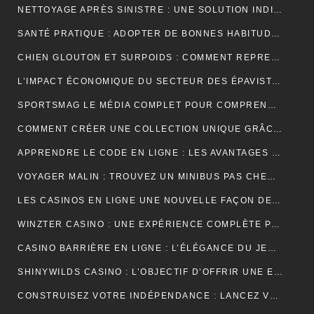
NETTOYAGE APRÈS SINISTRE : UNE SOLUTION INDISPENSABLE POUR RETROUVER DES ESPACES SÛRS ET SALUBRES
SANTÉ PRATIQUE : ADOPTER DE BONNES HABITUDES AU QUOTIDIEN
CHIEN GLOUTON ET SURPOIDS : COMMENT REPRENDRE LE CONTRÔLE DES PORTIONS ?
L’IMPACT ÉCONOMIQUE DU SECTEUR DES ÉPAVISTES EN FRANCE
SPORTSMAG LE MÉDIA COMPLET POUR COMPRENDRE LE SPORT LA NUTRITION ET LA PERFORMANCE
COMMENT CRÉER UNE COLLECTION UNIQUE GRÂCE À UN GROSSISTE DE VÊTEMENTS PERSONNALISÉS
APPRENDRE LE CODE EN LIGNE : LES AVANTAGES D’UNE FORMATION ENTIÈREMENT NUMÉRIQUE
VOYAGER MALIN : TROUVEZ UN MINIBUS PAS CHER POUR VOS DÉPLACEMENTS EN GROUPE
LES CASINOS EN LIGNE UNE NOUVELLE FAÇON DE VIVRE LE JEU
WINZTER CASINO : UNE EXPÉRIENCE COMPLÈTE POUR LES AMATEURS DE JEUX EN LIGNE
CASINO BARRIÈRE EN LIGNE : L’ÉLÉGANCE DU JEU NUMÉRIQUE AU SERVICE DES JOUEURS MODERNES
SHINYWILDS CASINO : L’OBJECTIF D’OFFRIR UNE EXPÉRIENCE DE JEU EXCEPTIONNELLE ET SÉCURISÉE
CONSTRUISEZ VOTRE INDÉPENDANCE : LANCEZ VOTRE ACTIVITÉ DE MARCHAND DE BIENS OU AGENT IMMOBILIER