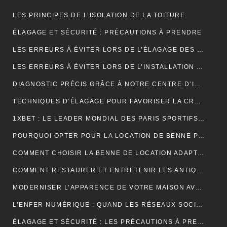
LES PRINCIPES DE L’ISOLATION DE LA TOITURE
ÉLAGAGE ET SÉCURITÉ : PRÉCAUTIONS À PRENDRE
LES ERREURS À ÉVITER LORS DE L’ÉLAGAGE DES JEUNES ARBRES
LES ERREURS À ÉVITER LORS DE L’INSTALLATION D’UNE NOUVELLE TOITURE
DIAGNOSTIC PRÉCIS GRÂCE À NOTRE CENTRE D’IMAGERIE ET SCANNER MODERNE
TECHNIQUES D’ÉLAGAGE POUR FAVORISER LA CROISSANCE DES ARBRES
1XBET : LE LEADER MONDIAL DES PARIS SPORTIFS EN LIGNE GRÂCE À UNE PLATEFORME CONVIVIALE ET UNE DIVERSITÉ DE MARCHÉS
POURQUOI OPTER POUR LA LOCATION DE BENNE POUR VOS PROJETS DE CONSTRUCTION?
COMMENT CHOISIR LA BENNE DE LOCATION ADAPTÉE À VOS BESOINS?
COMMENT RESTAURER ET ENTRETENIR LES ANTIQUITÉS?
MODERNISER L’APPARENCE DE VOTRE MAISON AVEC DES PORTES DE GARAGE SECTIONNELLES (ADOPTEZ LES PORTES AMC)
L’ENFER NUMÉRIQUE : QUAND LES RÉSEAUX SOCIAUX DEVIENNENT UN CAUCHEMAR
ÉLAGAGE ET SÉCURITÉ : LES PRÉCAUTIONS À PRENDRE