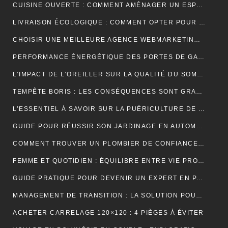
CUISINE OUVERTE : COMMENT AMÉNAGER UN ESPACE CONVIVIAL ET FONCTIONNEL ?
LIVRAISON ÉCOLOGIQUE : COMMENT OPTER POUR DES SOLUTIONS DE LIVRAISON DURABLES POUR VOS ACHATS EN LIGNE
CHOISIR UNE MEILLEURE AGENCE WEBMARKETING À TOULOUSE : 4 CRITÈRES À CONSIDÉRER
PERFORMANCE ÉNERGÉTIQUE DES PORTES DE GARAGE ENROULABLES : ALUMINIUM, PVC OU ACIER ?
L’IMPACT DE L’OREILLER SUR LA QUALITÉ DU SOMMEIL : CE QUE VOUS DEVEZ SAVOIR POUR OPTIMISER VOTRE REPOS
TEMPÊTE BORIS : LES CONSÉQUENCES SONT GRAVES DANS CERTAINS PAYS EUROPÉENS
L’ESSENTIEL À SAVOIR SUR LA PUÉRICULTURE DE L’ENFANT
GUIDE POUR RÉUSSIR SON JARDINAGE EN AUTOMNE
COMMENT TROUVER UN PLOMBIER DE CONFIANCE À BORDEAUX ?
FEMME ET QUOTIDIEN : ÉQUILIBRE ENTRE VIE PROFESSIONNELLE ET PERSONNELLE
GUIDE PRATIQUE POUR DEVENIR UN EXPERT EN PARIS ET EN JEUX
MANAGEMENT DE TRANSITION : LA SOLUTION POUR RÉUSSIR LES TRANSFORMATIONS COMPLEXES EN ENTREPRISE
ACHETER CARRELAGE 120×120 : 4 PIÈGES À ÉVITER