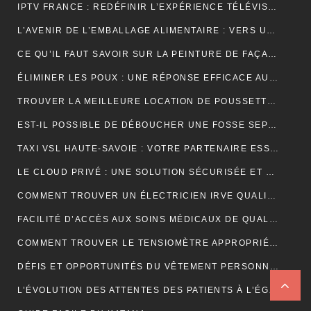
IPTV FRANCE : REDÉFINIR L’EXPÉRIENCE TÉLÉVISUELLE
L’AVENIR DE L’EMBALLAGE ALIMENTAIRE : VERS UNE RÉVOLUTION DURABLE ?
CE QU’IL FAUT SAVOIR SUR LA PEINTURE DE FAÇADE
ÉLIMINER LES POUX : UNE RÉPONSE EFFICACE AU CENTRE DE TRAITEMENT DES POUX À LYON
TROUVER LA MEILLEURE LOCATION DE POUSSETTE: FACILITEZ VOS DÉPLACEMENTS AVEC BÉBÉ
EST-IL POSSIBLE DE DÉBOUCHER UNE FOSSE SEPTIQUE NATURELLEMENT ?
TAXI VSL HAUTE-SAVOIE : VOTRE PARTENAIRE ESSENTIEL POUR DES DÉPLACEMENTS MÉDICAUX SÛRS ET CONFORTABLES
LE CLOUD PRIVÉ : UNE SOLUTION SÉCURISÉE ET POLYVALENTE POUR LE STOCKAGE ET L’ACCÈS AUX DONNÉES
COMMENT TROUVER UN ÉLECTRICIEN IRVE QUALIFIÉ POUR VOTRE PROJET DE MOBILITÉ ÉLECTRIQUE ?
FACILITÉ D’ACCÈS AUX SOINS MÉDICAUX DE QUALITÉ AVEC LES TAXIS VSL DE CLERMONT-FERRAND
COMMENT TROUVER LE TENSIOMÈTRE APPROPRIÉ POUR VOUS?
DÉFIS ET OPPORTUNITÉS DU VÊTEMENT PERSONNALISÉ : ANALYSE DU SECTEUR
L’ÉVOLUTION DES ATTENTES DES PATIENTS À L’ÉGARD DU TÉLÉSECRÉTARIAT MÉDICAL : SERVICES PERSONNALISÉS, RÉPONSE RAPIDE ET DISPONIBILITÉ