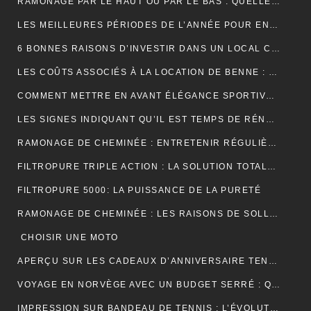
RAMONAGE PAR LE HAUT OU PAR LE BAS : QUELLE TECHNIQUE EST LA PLUS EFFICACE ?
LES MEILLEURES PÉRIODES DE L’ANNÉE POUR ENTRETENIR VOS GOUTTIÈRES
6 BONNES RAISONS D’INVESTIR DANS UN LOCAL COMMERCIAL
LES COÛTS ASSOCIÉS À LA LOCATION DE BENNE : CE QUE VOUS DEVEZ SAVOIR
COMMENT METTRE EN AVANT ÉLÉGANCE SPORTIVE AVEC LE POLO RUGBY ALL BLACK ?
LES SIGNES INDIQUANT QU’IL EST TEMPS DE RÉNOVER VOTRE TOITURE
RAMONAGE DE CHEMINÉE : ENTRETENIR RÉGULIÈREMENT VOS CONDUITS DE FUMÉE
FILTROPURE TRIPLE ACTION : LA SOLUTION TOTALE POUR L’EAU
FILTROPURE 5000: LA PUISSANCE DE LA PURETÉ
RAMONAGE DE CHEMINÉE : LES RAISONS DE SOLLICITER LES SERVICES D’UN PROFESSIONNEL
CHOISIR UNE MOTO
APERÇU SUR LES CADEAUX D’ANNIVERSAIRE TENDANCES
VOYAGE EN NORVÈGE AVEC UN BUDGET SERRÉ : QUELQUES PETITS CONSEILS
IMPRESSION SUR BANDEAU DE TENNIS : L’ÉVOLUTION MODERNE