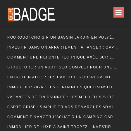
POURQUOI CHOISIR UN BASSIN JARDIN EN POLYÉTHYLÈNE FERME ?
INVESTIR DANS UN APPARTEMENT À TANGER : OPPORTUNITÉS ET POINTS ESSENTIELS À CONNAÎTRE
COMMENT UNE REFONTE TECHNIQUE AXÉE SUR LES SIGNAUX WEB ESSENTIELS A BOOSTÉ LES VENTES D’UNE BOUTIQUE EN LIGNE
STRUCTURER UN AUDIT SEO COMPLET POUR UNE PLATEFORME E-COMMERCE INTERNATIONALE
ENTRETIEN AUTO : LES HABITUDES QUI PEUVENT PROLONGER LA VIE DE VOTRE VÉHICULE
IMMOBILIER 2026 : LES TENDANCES QUI TRANSFORMENT LE MARCHÉ DE LA LOCATION
VACANCES DE FIN D’ANNÉE : LES MEILLEURES IDÉES POUR CÉLÉBRER LES FÊTES
CARTE GRISE : SIMPLIFIER VOS DÉMARCHES ADMINISTRATIVES
COMMENT FINANCER L’ACHAT D’UN CAMPING-CAR : CRÉDIT, LEASING OU PAIEMENT COMPTANT ?
IMMOBILIER DE LUXE À SAINT-TROPEZ : INVESTIR DANS UN ART DE VIVRE