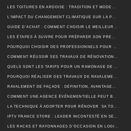
LES TOITURES EN ARDOISE : TRADITION ET MODERNITÉ
L’IMPACT DU CHANGEMENT CLIMATIQUE SUR LA PRODUCTION DE VANILLE À MADAGASCAR
GUIDE D’ACHAT : COMMENT CHOISIR LE MEILLEUR SPIROMÈTRE POUR VOS BESOINS
LES ÉTAPES À SUIVRE POUR PRÉPARER SON PREMIER MARATHON
POURQUOI CHOISIR DES PROFESSIONNELS POUR VOTRE DÉMÉNAGEMENT CLICHY ?
COMMENT RÉUSSIR SES TRAVAUX DE RÉNOVATION DE COUVERTURE ?
QUELS SONT LES TARIFS POUR UN RAMONAGE DE CHEMINÉE ?
POURQUOI RÉALISER DES TRAVAUX DE RAVALEMENT DE FAÇADE ?
RAVALEMENT DE FAÇADE : DÉFINITION, AVANTAGES ET ERREURS À ÉVITER
COMMENT UNE AGENCE ÉVÉNEMENTIELLE PEUT BOOSTER L’ATTRACTIVITÉ D’UNE DESTINATION TOURISTIQUE ?
LA TECHNIQUE À ADOPTER POUR RÉNOVER SA TOITURE EN TUILES
IPTV FRANCE STORE : LEADER INCONTESTÉ EN SERVICES IPTV DE QUALITÉ SUPÉRIEURE
LES RACKS ET RAYONNAGES D’OCCASION EN LOGISTIQUE