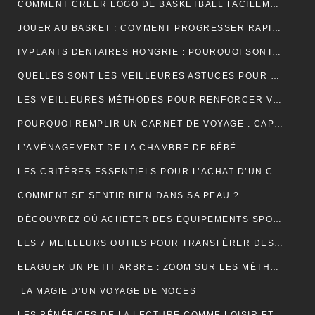
COMMENT CRÉER LOGO DE BASKETBALL FACILEMENT ET EFFICACEMENT ?
JOUER AU BASKET : COMMENT PROGRESSER RAPIDEMENT EN TECHNIQUE ?
IMPLANTS DENTAIRES HONGRIE : POURQUOI SONT-ILS LA SOLUTION IDÉALE POUR UN SOURIRE PARFAIT ET ABORDABLE ?
QUELLES SONT LES MEILLEURES ASTUCES POUR UN DÉMÉNAGEMENT ÎLE DE FRANCE RÉUSSI ET SANS TRACAS ?
LES MEILLEURES MÉTHODES POUR RENFORCER VOS ONGLES FRAGILES
POURQUOI REMPLIR UN CARNET DE VOYAGE : CAPTURER L’ÂME DE VOS AVENTURES
L’AMÉNAGEMENT DE LA CHAMBRE DE BÉBÉ
LES CRITÈRES ESSENTIELS POUR L’ACHAT D’UN CÂBLE TYPE 2 POUR VÉHICULES ÉLECTRIQUES
COMMENT SE SENTIR BIEN DANS SA PEAU ?
DÉCOUVREZ OÙ ACHETER DES ÉQUIPEMENTS SPORTIFS DE QUALITÉ EN LIGNE
LES 7 MEILLEURS OUTILS POUR TRANSFÉRER DES DONNÉES D’ANDROID VERS MAC
ELAGUER UN PETIT ARBRE : ZOOM SUR LES MÉTHODES À ADOPTER
LA MAGIE D’UN VOYAGE DE NOCES