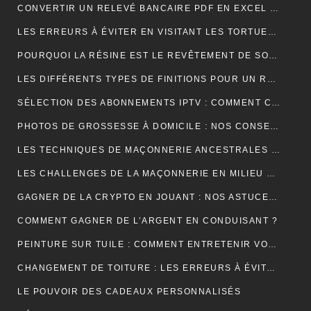
CONVERTIR UN RELEVÉ BANCAIRE PDF EN EXCEL : UNE ÉTAPE CLÉ POUR MIEUX GÉRER SES FINANCES
LES ERREURS À ÉVITER EN VISITANT LES TORTUES D’AKUMAL
POURQUOI LA RÉSINE EST LE REVÊTEMENT DE SOL IDÉAL EN USINE ?
LES DIFFÉRENTS TYPES DE FINITIONS POUR UN RAVALEMENT DE FAÇADE RÉUSSI
SÉLECTION DES ABONNEMENTS IPTV : COMMENT CHOISIR L’OFFRE QUI VOUS CORRESPOND ?
PHOTOS DE GROSSESSE À DOMICILE : NOS CONSEILS POUR UNE SÉANCE INTIMISTE RÉUSSIE !
LES TECHNIQUES DE MAÇONNERIE ANCESTRALES REVISITÉES
LES CHALLENGES DE LA MAÇONNERIE EN MILIEU URBAIN
GAGNER DE LA CRYPTO EN JOUANT : NOS ASTUCES ET PIÈGES À ÉVITER !
COMMENT GAGNER DE L’ARGENT EN CONDUISANT ?
PEINTURE SUR TUILE : COMMENT ENTRETENIR VOTRE TOITURE APRÈS L’APPLICATION ?
CHANGEMENT DE TOITURE : LES ERREURS À ÉVITER
LE POUVOIR DES CADEAUX PERSONNALISÉS