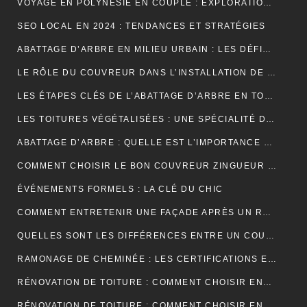
VOYAGE EN POLYNÉSIE EN COUPLE : EXPLORATION DE SES PLUS BELLES ÎLES
SEO LOCAL EN 2024 : TENDANCES ET STRATÉGIES
ABATTAGE D’ARBRE EN MILIEU URBAIN : LES DÉFIS SPÉCIFIQUES
LE RÔLE DU COUVREUR DANS L’INSTALLATION DE PANNEAUX SOLAIRES
LES ÉTAPES CLÉS DE L’ABATTAGE D’ARBRE EN TOUTE SÉCURITÉ
LES TOITURES VÉGÉTALISÉES : UNE SPÉCIALITÉ DU COUVREUR
ABATTAGE D’ARBRE : QUELLE EST L’IMPORTANCE DE L’ASSURANCE ?
COMMENT CHOISIR LE BON COUVREUR ZINGUEUR POUR VOTRE PROJET ?
ÉVÉNEMENTS FORMELS : LA CLÉ DU CHIC
COMMENT ENTRETENIR UNE FAÇADE APRÈS UN RAVALEMENT PROJETÉ ?
QUELLES SONT LES DIFFÉRENCES ENTRE UN COURS DE PIANO À DOMICILE ET CHEZ UN PROFESSEUR ?
RAMONAGE DE CHEMINÉE : LES CERTIFICATIONS ET LABELS À CONNAÎTRE
RÉNOVATION DE TOITURE : COMMENT CHOISIR ENTRE LES DIFFÉRENTS TYPES D’ISOLANTS ?
RÉNOVATION DE TOITURE : COMMENT CHOISIR ENTRE UNE TOITURE PLATE ET UNE TOITURE EN PENTE ?