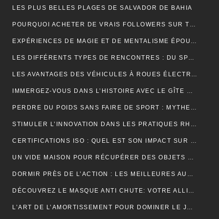
LES PLUS BELLES PLAGES DE SALVADOR DE BAHIA
POURQUOI ACHETER DE VRAIS FOLLOWERS SUR TIKTOK PEUT AIDER À DÉVELOPPER VOTRE COMPTE RAPIDEMENT ?
EXPÉRIENCES DE MAGIE ET DE MENTALISME ÉPOUSTOUFLANTES EN SUISSE ROMANDE
LES DIFFÉRENTS TYPES DE RENCONTRES : DU SPEED DATING AUX RENCONTRES EN LIGNE, QUELLES SONT LES OPTIONS DISPONIBLES ?
LES AVANTAGES DES VÉHICULES À ROUES ÉLECTRIQUES POUR L’ENVIRONNEMENT.
IMMERGEZ-VOUS DANS L’HISTOIRE AVEC LE GÎTE MONT SAINT MICHEL
PERDRE DU POIDS SANS FAIRE DE SPORT : MYTHES ET RÉALITÉS
STIMULER L’INNOVATION DANS LES PRATIQUES RH PAR L’EXTERNALISATION
CERTIFICATIONS ISO : QUEL EST SON IMPACT SUR LES TARIFS D’UNE TRADUCTION ASSERMENTÉE ?
UN VIDE MAISON POUR RÉCUPÉRER DES OBJETS DE DÉCORATION
DORMIR PRÈS DE L’ACTION : LES MEILLEURES AUBERGES DE JEUNESSE À PROXIMITÉ DU PUY DU FOU
DÉCOUVREZ LE MASQUE ANTI CHUTE: VOTRE ALLIÉ POUR DES CHEVEUX FORTS ET SAINS
L’ART DE L’AMORTISSEMENT POUR DOMINER LE JEU DE BADMINTON