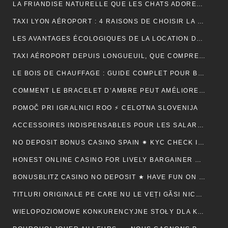
LA FRIANDISE NATURELLE QUE LES CHATS ADORENT : AVANTAGES ET CONSEILS
TAXI LYON AÉROPORT : 4 RAISONS DE CHOISIR LA FIABILITÉ ET LE CONFORT POUR VOS TRAJETS
LES AVANTAGES ÉCOLOGIQUES DE LA LOCATION DE BENNE
TAXI AÉROPORT DEPUIS LONGUEUIL, QUE COMPREND RÉELLEMENT LE PRIX ANNONCÉ ?
LE BOIS DE CHAUFFAGE : GUIDE COMPLET POUR BIEN CHOISIR SON COMBUSTIBLE
COMMENT LE BRACELET D’AMBRE PEUT AMÉLIORER VOTRE QUOTIDIEN
POMOČ PRI IGRALNICI ROO ⚡ CELOTNA SLOVENIJA
ACCESSOIRES INDISPENSABLES POUR LES SALARIÉS EN DÉPLACEMENT PROFESSIONNEL
NO DEPOSIT BONUS CASINO SPAIN ✷ KYC CHECK IN CANADA 🍀
HONEST ONLINE CASINO FOR LIVELY BARGAINER BACK ⚡️ CA ♦️
BONUSBLITZ CASINO NO DEPOSIT ★ HAVE FUN ON MULTIPLE PLATFORMS AUTOMATICALLY CANADIAN FEDERATION 💸
TITLURI ORIGINALE PE CARE NU LE VEȚI GĂSI NICĂIERI ALTUNDEVA. ♬ CONSTANȚA 🔮
WIELOPOZIOMOWE KONKURENCYJNE STOŁY DLA KAŻDEGO POZIOMU UMIEJĘTNOŚCI · RZECZPOSPOLITA POLSKA 💵