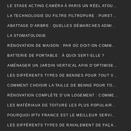
LE STAGE ACTING CAMÉRA À PARIS UN RÉEL ATOUT POUR VOTRE CARRIÈRE DE COMÉDIEN ?
LA TECHNOLOGIE DU FILTRE FILTROPURE : PURETÉ ET PERFORMANCE
ABATTAGE D’ARBRE : QUELLES DÉMARCHES ADMINISTRATIVES ?
LA STOMATOLOGIE
RÉNOVATION DE MAISON : PAR OÙ DOIT-ON COMMENCER ?
BATTERIE DE PORTABLE : À QUOI SERT-ELLE ?
AMÉNAGER UN JARDIN VERTICAL AFIN D’OPTIMISER L’UTILISATION DE L’ESPACE EXTÉRIEUR.
LES DIFFÉRENTS TYPES DE BENNES POUR TOUT VENANT DISPONIBLES
COMMENT CHOISIR LA TAILLE DE BENNE POUR TOUT VENANT ?
RÉNOVATION COMPLÈTE D’UN LOGEMENT : COMMENT PROCÉDER ?
LES MATÉRIAUX DE TOITURE LES PLUS POPULAIRES ET LEURS CARACTÉRISTIQUES
POURQUOI IPTV FRANCE EST LE MEILLEUR SERVICE D’ABONNEMENT IPTV ?
LES DIFFÉRENTS TYPES DE RAVALEMENT DE FAÇADE