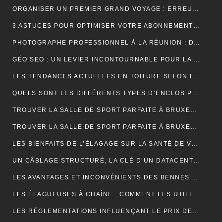
ORGANISER UN PREMIER GRAND VOYAGE : ERREURS À ÉVITER
3 ASTUCES POUR OPTIMISER VOTRE ABONNEMENT IPTV PREMIUM EN FRANCE
PHOTOGRAPHE PROFESSIONNEL À LA RÉUNION : DÉCOUVREZ L’EXPÉRIENCE UNIQUE D’UNE SÉANCE PHOTO EN STUDIO
GÉO SEO : UN LEVIER INCONTOURNABLE POUR LA VISIBILITÉ LOCALE
LES TENDANCES ACTUELLES EN TOITURE SELON LES COUVREURS EXPÉRIMENTÉS
QUELS SONT LES DIFFÉRENTS TYPES D’ENCLOS POUR ANIMAUX ?
TROUVER LA SALLE DE SPORT PARFAITE À BRUXELLES : BIEN PLUS QU’UNE QUESTION D’ADRESSE
TROUVER LA SALLE DE SPORT PARFAITE À BRUXELLES : BIEN PLUS QU’UNE QUESTION D’ADRESSE
LES BIENFAITS DE L’ÉLAGAGE SUR LA SANTÉ DE VOS ARBRES
UN CÂBLAGE STRUCTURÉ, LA CLÉ D’UN DATACENTER MAINTENABLE
LES AVANTAGES ET INCONVÉNIENTS DES BENNES DE LOCATION À PRIX RÉDUIT
LES ÉLAGUEUSES À CHAÎNE : COMMENT LES UTILISER EFFICACEMENT
LES RÉGLEMENTATIONS INFLUENÇANT LE PRIX DES DÉCHARGES DE BENNE