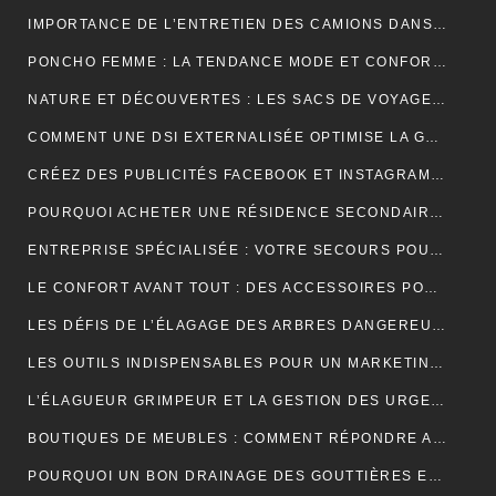
IMPORTANCE DE L’ENTRETIEN DES CAMIONS DANS LE MONDE DU TRANSPORT ROUTIER
PONCHO FEMME : LA TENDANCE MODE ET CONFORT POUR L’HIVER
NATURE ET DÉCOUVERTES : LES SACS DE VOYAGE À COMPRESSION POUR OPTIMISER CHAQUE AVENTURE
COMMENT UNE DSI EXTERNALISÉE OPTIMISE LA GESTION DE VOTRE SYSTÈME D’INFORMATION ?
CRÉEZ DES PUBLICITÉS FACEBOOK ET INSTAGRAM EFFICACES POUR VOTRE BUSINESS
POURQUOI ACHETER UNE RÉSIDENCE SECONDAIRE DANS LA STATION BALNÉAIRE DE PORTICCIO EN CORSE DU SUD, DANS LE GOLFE D’AJACCIO ?
ENTREPRISE SPÉCIALISÉE : VOTRE SECOURS POUR FACILITER VOTRE DÉMÉNAGEMENT
LE CONFORT AVANT TOUT : DES ACCESSOIRES POUR JOUER PENDANT DES HEURES
LES DÉFIS DE L’ÉLAGAGE DES ARBRES DANGEREUX EN MILIEU RÉSIDENTIEL
LES OUTILS INDISPENSABLES POUR UN MARKETING DIGITAL RÉUSSI
L’ÉLAGUEUR GRIMPEUR ET LA GESTION DES URGENCES SUR LES ARBRES DANGEREUX
BOUTIQUES DE MEUBLES : COMMENT RÉPONDRE AUX EXIGENCES DES CLIENTS POINTILLEUX ?
POURQUOI UN BON DRAINAGE DES GOUTTIÈRES EST ESSENTIEL POUR VOTRE MAISON ?