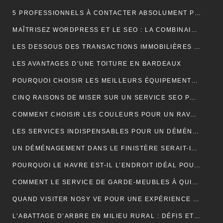
5 PROFESSIONNELS À CONTACTER ABSOLUMENT POUR RÉUSSIR SON MARIAGE
MAÎTRISEZ WORDPRESS ET LE SEO : LA COMBINAISON GAGNANTE POUR VOTRE SITE WEB
LES DESSOUS DES TRANSACTIONS IMMOBILIÈRES DANS LE SECTEUR HÔTELIER
LES AVANTAGES D’UNE TOITURE EN BARDEAUX
POURQUOI CHOISIR LES MEILLEURS ÉQUIPEMENTS D’ISOLATION PHONIQUE POUR TOITURE ?
CINQ RAISONS DE MISER SUR UN SERVICE SEO PROFESSIONNEL
COMMENT CHOISIR LES COULEURS POUR UN RAVALEMENT DE FAÇADE ?
LES SERVICES INDISPENSABLES POUR UN DÉMÉNAGEMENT RÉUSSI EN BRETAGNE
UN DÉMÉNAGEMENT DANS LE FINISTÈRE SERAIT-IL UNE BONNE IDÉE?
POURQUOI LE HAVRE EST-IL L’ENDROIT IDÉAL POUR UN NOUVEAU DÉPART EN 2024 ?
COMMENT LE SERVICE DE GARDE-MEUBLES À QUIMPER PEUT-IL SIMPLIFIER VOTRE DÉMÉNAGEMENT ET PROTÉGER VOS BIENS ?
QUAND VISITER NOSY VE POUR UNE EXPÉRIENCE INOUBLIABLE ?
L’ABATTAGE D’ARBRE EN MILIEU RURAL : DÉFIS ET SOLUTIONS