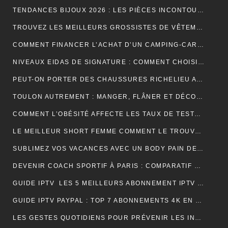
TENDANCES BIJOUX 2026 : LES PIÈCES INCONTOURNABLES À PORTER CETTE ANNÉE
TROUVEZ LES MEILLEURS GROSSISTES DE VÊTEMENTS PAT PATROUILLE POUR BOOSTER VOTRE ACTIVITÉ DE REVENTE RENTABLE
COMMENT FINANCER L’ACHAT D’UN CAMPING-CAR : CRÉDIT, LEASING OU PAIEMENT COMPTANT ?
NIVEAUX EIDAS DE SIGNATURE : COMMENT CHOISIR LE BON NIVEAU POUR SÉCURISER VOS DOCUMENTS
PEUT-ON PORTER DES CHAUSSURES RICHELIEU AVEC UN JEAN ?
TOULON AUTREMENT : MANGER, FLÂNER ET DÉCOUVRIR LES VRAIES BONNES ADRESSES
COMMENT L’OBÉSITÉ AFFECTE LES TAUX DE TESTOSTÉRONE ET LA LIBIDO MASCULINE
LE MEILLEUR SHORT FEMME COMMENT LE TROUVER RAPIDEMENT ET EFFICACEMENT
SUBLIMEZ VOS VACANCES AVEC UN BODY PAIN DE SUCRE PARFAIT POUR UN LOOK ÉLÉGANT EN VOYAGE
DEVENIR COACH SPORTIF À PARIS : COMPARATIF DES FORMATIONS CQP FITNESS
GUIDE IPTV LES 5 MEILLEURS ABONNEMENT IPTV FRANÇAIS 4K
GUIDE IPTV PAYPAL : TOP 7 ABONNEMENTS 4K EN FRANCE
LES GESTES QUOTIDIENS POUR PRÉVENIR LES INFECTIONS CHEZ LES VOLAILLES