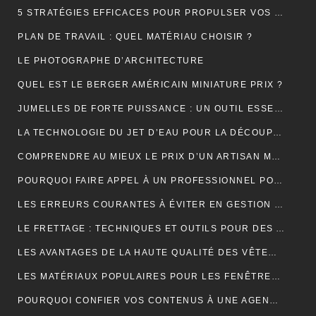
5 STRATÉGIES EFFICACES POUR PROPULSER VOS VENTES EN LIGNE
PLAN DE TRAVAIL : QUEL MATÉRIAU CHOISIR ?
LE PHOTOGRAPHE D’ARCHITECTURE
QUEL EST LE BERGER AMÉRICAIN MINIATURE PRIX ?
JUMELLES DE FORTE PUISSANCE : UN OUTIL ESSENTIEL POUR LE CAMPING
LA TECHNOLOGIE DU JET D’EAU POUR LA DÉCOUPE DES MATÉRIAUX SOLIDES
COMPRENDRE AU MIEUX LE PRIX D’UN ARTISAN MAÇON
POURQUOI FAIRE APPEL À UN PROFESSIONNEL POUR LE DÉBOUCHAGE TOILETTE YVELINES ?
LES ERREURS COURANTES À ÉVITER EN GESTION LOCATIVE ET COMMENT LES PRÉVENIR AVEC UN OUTIL EN LIGNE
LE FRETTAGE : TECHNIQUES ET OUTILS POUR DES ASSEMBLAGES PARFAITS
LES AVANTAGES DE LA HAUTE QUALITÉ DES VÊTEMENTS DE SPORT
LES MATÉRIAUX POPULAIRES POUR LES FENÊTRES DE TOIT : AVANTAGES ET INCONVÉNIENTS
POURQUOI CONFIER VOS CONTENUS À UNE AGENCE DE RÉDACTION ? LA CLÉ DU SUCCÈS EN LIGNE