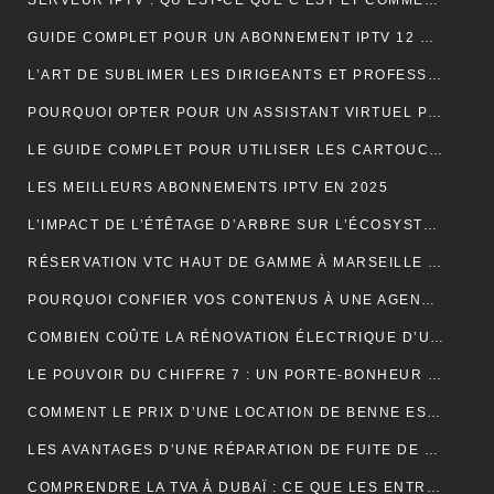
SERVEUR IPTV : QU’EST-CE QUE C’EST ET COMMENT CHOISIR LE MEILLEUR EN 2024 ?
GUIDE COMPLET POUR UN ABONNEMENT IPTV 12 MOIS SMART TV
L’ART DE SUBLIMER LES DIRIGEANTS ET PROFESSIONNELS
POURQUOI OPTER POUR UN ASSISTANT VIRTUEL POUR SA PME ET TPE : LA CLÉ D’UNE EFFICACITÉ DÉCUPLÉE
LE GUIDE COMPLET POUR UTILISER LES CARTOUCHES DE CRÈME AU PROTOXYDE D’AZOTE DE MANIÈRE SÛRE ET CRÉATIVE DANS LA CUISINE
LES MEILLEURS ABONNEMENTS IPTV EN 2025
L’IMPACT DE L’ÉTÊTAGE D’ARBRE SUR L’ÉCOSYSTÈME
RÉSERVATION VTC HAUT DE GAMME À MARSEILLE : LUXE ET CONFORT
POURQUOI CONFIER VOS CONTENUS À UNE AGENCE DE RÉDACTION ? LA CLÉ DU SUCCÈS EN LIGNE
COMBIEN COÛTE LA RÉNOVATION ÉLECTRIQUE D’UNE MAISON OU D’UN APPARTEMENT ?
LE POUVOIR DU CHIFFRE 7 : UN PORTE-BONHEUR MYSTIQUE
COMMENT LE PRIX D’UNE LOCATION DE BENNE EST-IL CALCULÉ ?
LES AVANTAGES D’UNE RÉPARATION DE FUITE DE TOITURE EN URGENCE
COMPRENDRE LA TVA À DUBAÏ : CE QUE LES ENTREPRISES DOIVENT SAVOIR