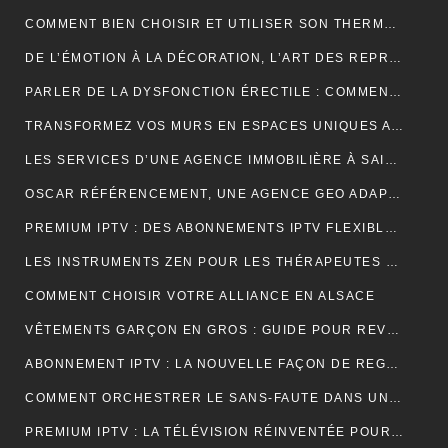
COMMENT BIEN CHOISIR ET UTILISER SON THERMOCYCLEUR AU LABORATOIRE
DE L’ÉMOTION À LA DÉCORATION, L’ART DES REPRODUCTIONS QUI DONNENT VIE À VOS MURS
PARLER DE LA DYSFONCTION ÉRECTILE : COMMENT BRISER LE TABOU ?
TRANSFORMEZ VOS MURS EN ESPACES UNIQUES AVEC UN STICKERS PERSONNALISÉ C-STICKERS
LES SERVICES D’UNE AGENCE IMMOBILIÈRE À SAINT-CYR-SUR-MER EXPLIQUÉS EN DÉTAIL
OSCAR RÉFÉRENCEMENT, UNE AGENCE GEO ADAPTÉE AUX MOTEURS GÉNÉRATIFS
PREMIUM IPTV : DES ABONNEMENTS IPTV FLEXIBLES, STABLES ET COMPLETS
LES INSTRUMENTS ZEN POUR LES THÉRAPEUTES ET PRATIQUANTS DE YOGA
COMMENT CHOISIR VOTRE ALLIANCE EN ALSACE
VÊTEMENTS GARÇON EN GROS : GUIDE POUR REVENDEURS ET MAGASINS
ABONNEMENT IPTV : LA NOUVELLE FAÇON DE REGARDER LA TÉLÉVISION
COMMENT ORCHESTRER LE SANS-FAUTE DANS UNE LOCATION SAISONNIÈRE ?
PREMIUM IPTV : LA TÉLÉVISION RÉINVENTÉE POUR UNE EXPÉRIENCE SUR MESURE