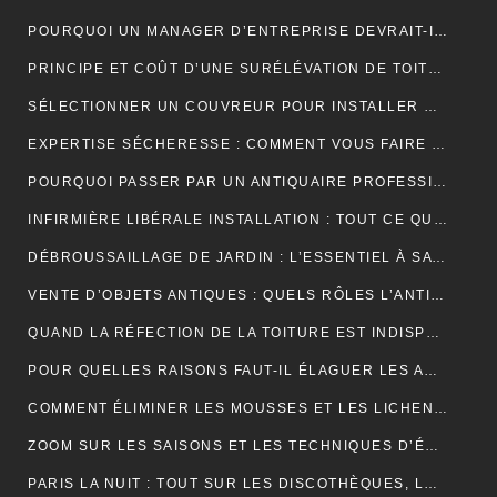
POURQUOI UN MANAGER D’ENTREPRISE DEVRAIT-IL SUIVRE UNE FORMATION EN COMMUNICATION ?
PRINCIPE ET COÛT D’UNE SURÉLÉVATION DE TOITURE
SÉLECTIONNER UN COUVREUR POUR INSTALLER ET ENTRETENIR VOTRE TOIT
EXPERTISE SÉCHERESSE : COMMENT VOUS FAIRE INDEMNISER PAR VOTRE ASSURANCE HABITATION ?
POURQUOI PASSER PAR UN ANTIQUAIRE PROFESSIONNEL ?
INFIRMIÈRE LIBÉRALE INSTALLATION : TOUT CE QUE VOUS DEVEZ SAVOIR
DÉBROUSSAILLAGE DE JARDIN : L’ESSENTIEL À SAVOIR SUR CETTE OPÉRATION
VENTE D’OBJETS ANTIQUES : QUELS RÔLES L’ANTIQUAIRE ASSURE-T-IL ?
QUAND LA RÉFECTION DE LA TOITURE EST INDISPENSABLE?
POUR QUELLES RAISONS FAUT-IL ÉLAGUER LES ARBUSTES ET LES ARBRES ?
COMMENT ÉLIMINER LES MOUSSES ET LES LICHENS ACCUMULÉS SUR LE TOIT ?
ZOOM SUR LES SAISONS ET LES TECHNIQUES D’ÉLAGAGE D’ARBRE
PARIS LA NUIT : TOUT SUR LES DISCOTHÈQUES, LES BARS ET LA VIE NOCTURNE