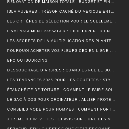
RÉNOVATION DE MAISON TOTALE : BUDGET ET FINANCEMENT
ISLA MUJERES : TRÉSOR CACHÉ DU MEXIQUE ENTRE PLAGES DE RÊVE ET AVENTURES TROPICALES
LES CRITÈRES DE SÉLECTION POUR LE SCELLEMENT DE TUILE DE RIVE
L’AMÉNAGEMENT PAYSAGER : L’ŒIL EXPERT D’UN JARDINIER
LES SECRETS DE LA MULTIPLICATION DES PLANTES PAR UN JARDINIER
POURQUOI ACHETER VOS FLEURS CBD EN LIGNE : AVANTAGES, BIENFAITS ET CONSEILS
BPO OUTSOURCING
DESSOUCHAGE D’ARBRES : QUAND EST-CE LE BON MOMENT POUR LE FAIRE ?
LES TENDANCES 2025 POUR LES COUETTES : STYLES, COULEURS ET MATÉRIAUX
ÉTANCHÉITÉ DE TOITURE : COMMENT LE FAIRE SOI-MÊME
LE SAC À DOS POUR ORDINATEUR : ALLIER PROTECTION, ORGANISATION ET ÉLÉGANCE AU QUOTIDIEN
CONSEILS MODE POUR HOMMES : COMMENT PORTER UN BIJOU MÉDAILLE AVEC STYLE ?
XTREME HD IPTV : TEST ET AVIS SUR L’UNE DES MEILLEURES OFFRES DU MARCHÉ