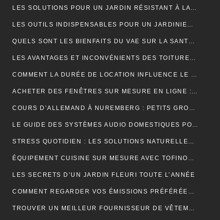
LES SOLUTIONS POUR UN JARDIN RÉSISTANT À LA SÉCHERESSE
LES OUTILS INDISPENSABLES POUR UN JARDINIER PROFESSIONNEL
QUELS SONT LES BIENFAITS DU VAE SUR LA SANTÉ ?
LES AVANTAGES ET INCONVÉNIENTS DES TOITURES EN BARDEAUX
COMMENT LA DURÉE DE LOCATION INFLUENCE LE PRIX D’UNE BENNE ?
ACHETER DES FENÊTRES SUR MESURE EN LIGNE : GUIDE ET ASTUCES
COURS D’ALLEMAND À NUREMBERG : PETITS GROUPES, PROFESSEURS EXPÉRIMENTÉS, AMBIANCE CONVIVIALE
LE GUIDE DES SYSTÈMES AUDIO DOMESTIQUES POUR LES DÉBUTANTS
STRESS QUOTIDIEN : LES SOLUTIONS NATURELLES POUR RETROUVER VITALITÉ ET BIEN-ÊTRE
ÉQUIPEMENT CUISINE SUR MESURE AVEC TOFINOX MAROC
LES SECRETS D’UN JARDIN FLEURI TOUTE L’ANNÉE
COMMENT REGARDER VOS ÉMISSIONS PRÉFÉRÉES PARTOUT EN FRANCE ?
TROUVER UN MEILLEUR FOURNISSEUR DE VÊTEMENTS TENDANCES POUR VOTRE BOUTIQUE