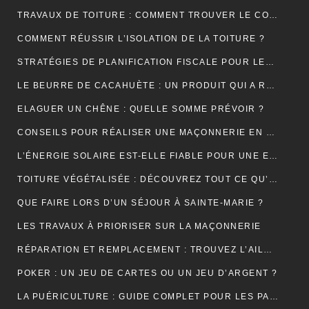
TRAVAUX DE TOITURE : COMMENT TROUVER LE COUVREUR IDÉAL?
COMMENT RÉUSSIR L’ISOLATION DE LA TOITURE ?
STRATÉGIES DE PLANIFICATION FISCALE POUR LES PETITES ET MOYENNES ENTREPRISES
LE BEURRE DE CACAHUÈTE : UN PRODUIT QUI A RÉSISTÉ À TOUTES LES GÉNÉRATIONS
ELAGUER UN CHÊNE : QUELLE SOMME PRÉVOIR ?
CONSEILS POUR RÉALISER UNE MAÇONNERIE EN BRIQUES OU EN PARPAINGS
L’ÉNERGIE SOLAIRE EST-ELLE FIABLE POUR UNE ENTREPRISE ?
TOITURE VÉGÉTALISÉE : DÉCOUVREZ TOUT CE QU’IL FAUT RETENIR À CE SUJET
QUE FAIRE LORS D’UN SÉJOUR À SAINTE-MARIE ?
LES TRAVAUX À PRIORISER SUR LA MAÇONNERIE
RÉPARATION ET REMPLACEMENT : TROUVEZ L’AILE ARRIÈRE PARFAITE POUR RESTAURER VOTRE VÉHICULE
POKER : UN JEU DE CARTES OU UN JEU D’ARGENT ?
LA PUÉRICULTURE : GUIDE COMPLET POUR LES PARENTS MODERNES.