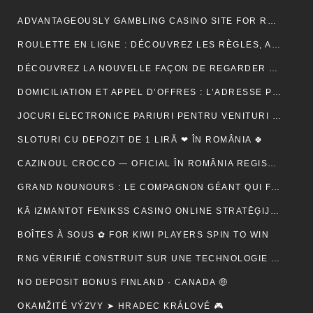
ADVANTAGEOUSLY GAMBLING CASINO SITE FOR RELY METHOD ACTING BETONLINE _ CANADA TRY YOUR LUCK
ROULETTE EN LIGNE : DÉCOUVREZ LES RÈGLES, ASTUCES ET MÉTHODES POUR GAGNER
DÉCOUVREZ LA NOUVELLE FAÇON DE REGARDER LA TÉLÉVISION AVEC MON AGENCE IPTV
DOMICILIATION ET APPEL D’OFFRES : L’ADRESSE PEUT-ELLE RASSURER UN ACHETEUR ?
JOCURI ELECTRONICE PARIURI PENTRU VENITURI SUPLIMENTARE – RO 🍾
SLOTURI CU DEPOZIT DE 1 LIRĂ ❤ ÎN ROMÂNIA 🍀
CAZINOUL CROCCO — OFICIAL ÎN ROMÂNIA REGISTER FREE
GRAND NOUNOURS : LE COMPAGNON GÉANT QUI FAIT FONDRE TOUS LES CŒURS
KĀ IZMANTOT FENIKSS CASINO ONLINE STRATĒĢIJAS, LAI PALIELINĀTU IZREDZES
BOÎTES À SOUS ✿ FOR KIWI PLAYERS SPIN TO WIN
RNG VÉRIFIÉ CONSTRUIT SUR UNE TECHNOLOGIE SÉCURISÉE 🚀 IN NEW ZEALAND START SPINNING
NO DEPOSIT BONUS FINLAND · CANADA 🤑
OKAMŽITÉ VÝZVY ➤ HRADEC KRÁLOVÉ 🎮