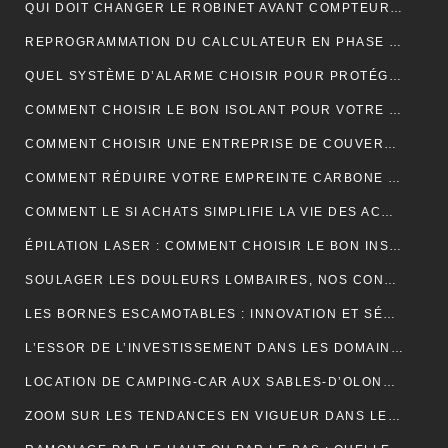
QUI DOIT CHANGER LE ROBINET AVANT COMPTEUR MAISON INDIVIDUELLE ?
REPROGRAMMATION DU CALCULATEUR EN PHASE 1 : EXPLICATIONS
QUEL SYSTÈME D’ALARME CHOISIR POUR PROTÉGER VOTRE MAISON ?
COMMENT CHOISIR LE BON ISOLANT POUR VOTRE TOITURE ?
COMMENT CHOISIR UNE ENTREPRISE DE COUVERTURE ?
COMMENT RÉDUIRE VOTRE EMPREINTE CARBONE ET VIVRE DURABLEMENT ?
COMMENT LE SI ACHATS SIMPLIFIE LA VIE DES ACHETEURS
ÉPILATION LASER : COMMENT CHOISIR LE BON INSTITUT ?
SOULAGER LES DOULEURS LOMBAIRES, NOS CONSEILS
LES BORNES ESCAMOTABLES : INNOVATION ET SÉCURITÉ POUR L’ESPACE URBAIN
L’ESSOR DE L’INVESTISSEMENT DANS LES DOMAINES VITICOLES DE PROVENCE : UNE ANALYSE ÉCONOMIQUE ET CULTURELLE
LOCATION DE CAMPING-CAR AUX SABLES-D’OLONNE : LA LIBERTÉ DE DÉCOUVRIR LA CÔTE ATLANTIQUE
ZOOM SUR LES TENDANCES EN VIGUEUR DANS LE DOMAINE DU WEBMARKETING