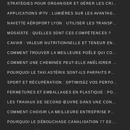
STRATÉGIES POUR ORGANISER ET GÉRER LES CRISES DANS UNE ENTREPRISE
APPLICATIONS IPTV : LUMIÈRES SUR LES AVANTAGES DE LEUR UTILISATION
NAVETTE AÉROPORT LYON : UTILISER LES TRANSPORTS PUBLICS ET TAXIS
MOSAÏSTE : QUELLES SONT CES COMPÉTENCES ?
CAVIAR : VALEUR NUTRITIONNELLE ET TENEUR EN SODIUM
COMMENT TROUVER LA MEILLEURE POÊLE QUI CONVIENT À VOTRE MAISON ?
COMMENT UNE CHEMINÉE PEUT-ELLE AMÉLIORER LE CONFORT ET L’ESTHÉTIQUE DE VOTRE MAISON ?
POURQUOI LE TAXI ASTÉRIX SONT-ILS PARFAITS POUR LES TOURISTES ?
SPORT ET RÉCUPÉRATION : OPTIMISEZ VOS PERFORMANCES AVEC LES HUILES CBD À PARIS
FERMETURES ET EMBALLAGES EN PLASTIQUE : POUR UNE PROTECTION OPTIMALE DE VOS PRODUITS
LES TRAVAUX DE SECOND ŒUVRE DANS UNE CONSTRUCTION DE MAISON
COMMENT CHOISIR LA MEILLEURE ENTREPRISE POUR VOTRE DÉMÉNAGEMENT PARIS MARSEILLE?
POURQUOI LE DÉBOUCHAGE CANALISATION 77 EST-IL ESSENTIEL POUR ÉVITER LES DÉSAGRÉMENTS MAJEURS ?