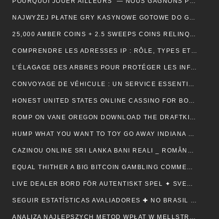
POURQUOI JOUER AILLEURS — NOUS GAGNONS PLUS ! — RÉPUBLIQUE FRANÇAISE 💵
NAJWYŻEJ PŁATNE GRY KASYNOWE GOTOWE DO GRY — POLSKA REGION CLAIM YOUR REWARD
25,000 AMBER COINS + 2.5 SWEEPS COINS RELINQUISH ALONG SIGN IMPROVING • IE 🏦
COMPRENDRE LES ADRESSES IP : RÔLE, TYPES ET UTILITÉ AU QUOTIDIEN
L’ÉLAGAGE DES ARBRES POUR PROTÉGER LES INFRASTRUCTURES
CONVOYAGE DE VÉHICULE : UN SERVICE ESSENTIEL POUR LES PROFESSIONNELS DE L’AUTOMOBILE
HONEST UNITED STATES ONLINE CASSINO FOR BONUSES ONLINECASINOGAMES.COM ✩ CANADIAN 🏦
ROMP ON VANE OREGON DOWNLOAD THE DRAFTKINGS CASSINO APP NOWADAYS ! NEW ZEALAND 🪙
HUMP WHAT YOU WANT TO TOY GO AWAY INDIANA 🎰 US 🎇
CAZINOU ONLINE SRI LANKA BANI REALI _ ROMÂNESC COLLECT BONUS
EQUAL THITHER A BIG BITCOIN GAMBLING COMMERCIALISE ATOMIC NUMBER 49 AUSTRALIA ♠️ CANADIAN 🍀
LIVE DEALER BORD FÖR AUTENTISKT SPEL ✦ SVENSK REGION 🎧
SEGUIR ESTATÍSTICAS AVALIADORES ✚ NO BRASIL 🎤
ANALIZA NAJLEPSZYCH METOD WPŁAT W MELLSTROY: JAK ZAPEWNIĆ SOBIE BEZPIECZEŃSTWO