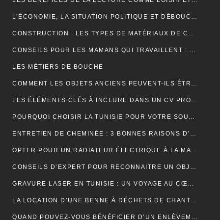
LES BÉNÉFICES DE LA LECTURE COMME LOISIR ET SON IMPACT SUR LA COGNITION
L’ÉCONOMIE, LA SITUATION POLITIQUE ET DÉBOUCHÉE
CONSTRUCTION : LES TYPES DE MATÉRIAUX DE CONSTRUCTION UTILISÉS
CONSEILS POUR LES MAMANS QUI TRAVAILLENT : TROUVER UN ÉQUILIBRE ENTRE CARRIÈRE ET VIE FAMILIALE
LES MÉTIERS DE BOUCHE
COMMENT LES OBJETS ANCIENS PEUVENT-ILS ÊTRE UN PLACEMENT FINANCIER INTELLIGENT ?
LES ÉLÉMENTS CLÉS À INCLURE DANS UN CV PROFESSIONNEL POUR ATTIRER LES RECRUTEURS
POURQUOI CHOISIR LA TUNISIE POUR VOTRE SOUS-TRAITANCE INDUSTRIELLE?
ENTRETIEN DE CHEMINÉE : 3 BONNES RAISONS D’OPTER POUR LE RAMONAGE MÉCANIQUE
OPTER POUR UN RADIATEUR ÉLECTRIQUE À LA MAISON
CONSEILS D’EXPERT POUR RECONNAITRE UN OBJET ANCIEN AUTHENTIQUE
GRAVURE LASER EN TUNISIE : UN VOYAGE AU CŒUR DE LA PERSONNALISATION
LA LOCATION D’UNE BENNE À DÉCHETS DE CHANTIER POUR UNE ENTREPRISE
QUAND POUVEZ-VOUS BÉNÉFICIER D’UN ENLÈVEMENT D’ÉPAVE GRATUIT EN FRANCE ? : GUIDE COMPLET