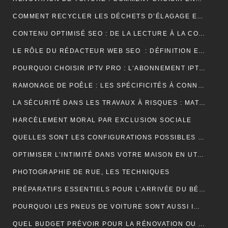
COMMENT RECYCLER LES DÉCHETS D’ÉLAGAGE ET D’ABATTAGE ?
CONTENU OPTIMISÉ SEO : DE LA LECTURE À LA CONVERSION
LE RÔLE DU RÉDACTEUR WEB SEO : DÉFINITION ET EXPLICATIONS
POURQUOI CHOISIR IPTV PRO : L’ABONNEMENT IPTV PREMIUM ULTIME
RAMONAGE DE POÊLE : LES SPÉCIFICITÉS À CONNAÎTRE
LA SÉCURITÉ DANS LES TRAVAUX À RISQUES : MATÉRIEL ET OBLIGATIONS
HARCÈLEMENT MORAL PAR EXCLUSION SOCIALE
QUELLES SONT LES CONFIGURATIONS POSSIBLES POUR UN ÉTABLI D’ATELIER PROFESSIONNEL ?
OPTIMISER L’INTIMITÉ DANS VOTRE MAISON EN UTILISANT DES VOLETS ROULANTS
PHOTOGRAPHIE DE RUE, LES TECHNIQUES
PRÉPARATIFS ESSENTIELS POUR L’ARRIVÉE DU BÉBÉ
POURQUOI LES PNEUS DE VOITURE SONT AUSSI IMPORTANTS ?
QUEL BUDGET PRÉVOIR POUR LA RÉNOVATION OU LA CONSTRUCTION DE LA TOITURE ?