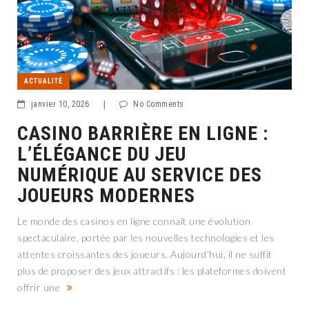
ACTUALITÉ
janvier 10, 2026
|
No Comments
CASINO BARRIÈRE EN LIGNE :
L’ÉLÉGANCE DU JEU
NUMÉRIQUE AU SERVICE DES
JOUEURS MODERNES
Le monde des casinos en ligne connaît une évolution
spectaculaire, portée par les nouvelles technologies et les
attentes croissantes des joueurs. Aujourd’hui, il ne suffit
plus de proposer des jeux attractifs : les plateformes doivent
offrir une