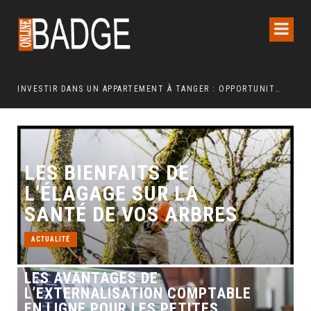
INVESTIR DANS UN APPARTEMENT À TANGER : OPPORTUNITÉS ET POINTS ESSENTIELS À CONNAÎTRE
LES BIENFAITS DE
L’ÉLAGAGE SUR LA
SANTÉ DE VOS ARBRES
ACTUALITÉ
LES AVANTAGES DE
L’EXTERNALISATION COMPTABLE
EN LIGNE POUR LES PETITES