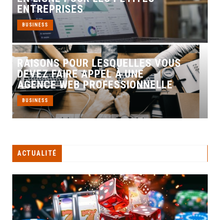
ENTREPRISES
BUSINESS
RAISONS POUR LESQUELLES VOUS
DEVEZ FAIRE APPEL À UNE
AGENCE WEB PROFESSIONNELLE
BUSINESS
ACTUALITÉ