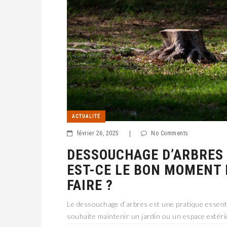
ACTUALITÉ
février 26, 2025
|
No Comments
DESSOUCHAGE D’ARBRES 
EST-CE LE BON MOMENT 
FAIRE ?
Le dessouchage d’arbres est une pratique essent
souhaite maintenir un jardin ou un espace extér