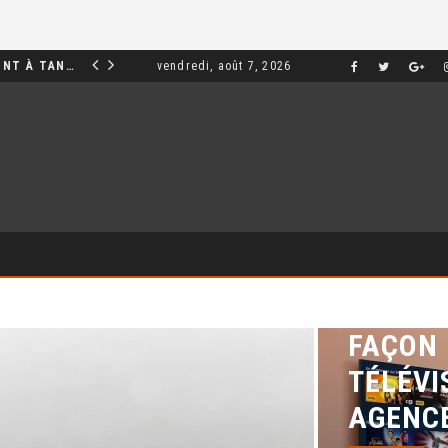
INVESTIR DANS UN APPARTEMENT À TANGER : OPPORTUNITÉS ET POINTS ESSENTIELS À CONNAÎTRE
vendredi, août 7, 2026
MARKETING
DÉCOUV
FAÇON 
TÉLÉVI
AGENCE