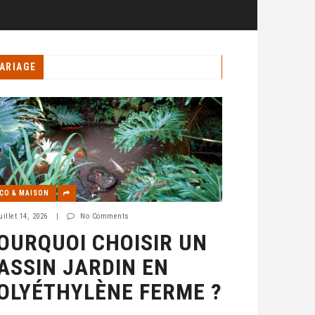
ARIAGE
CO & MAISON
uillet 14, 2026
|
No Comments
OURQUOI CHOISIR UN
ASSIN JARDIN EN
OLYÉTHYLÈNE FERME ?