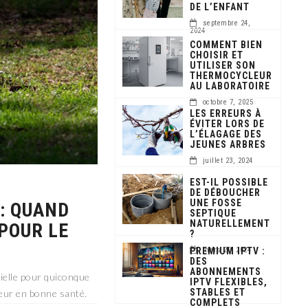
DE L’ENFANT
septembre 24,
2024
COMMENT BIEN
CHOISIR ET
UTILISER SON
THERMOCYCLEUR
AU LABORATOIRE
octobre 7, 2025
LES ERREURS À
ÉVITER LORS DE
L’ÉLAGAGE DES
JEUNES ARBRES
juillet 23, 2024
EST-IL POSSIBLE
DE DÉBOUCHER
UNE FOSSE
: QUAND
SEPTIQUE
NATURELLEMENT
POUR LE
?
PREMIUM IPTV :
mars 20, 2024
DES
ABONNEMENTS
ielle pour quiconque
IPTV FLEXIBLES,
STABLES ET
ieur en bonne santé.
COMPLETS