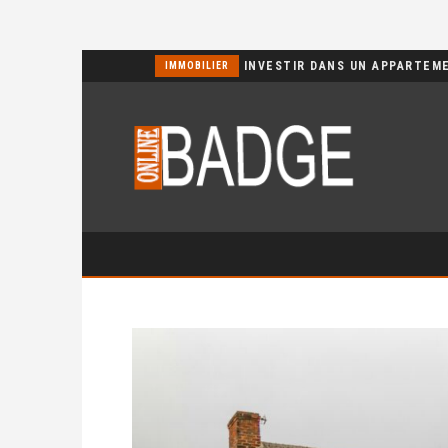
POURQUOI CHOISIR UN BASSIN JARDIN EN POLYÉTHYLÈNE FERME ?
IMMOBILIER