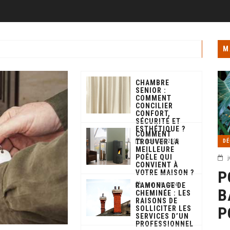
M
CHAMBRE
SENIOR :
COMMENT
CONCILIER
CONFORT,
SÉCURITÉ ET
ESTHÉTIQUE ?
COMMENT
TROUVER LA
août 25, 2023
DÉ
MEILLEURE
POÊLE QUI
j
CONVIENT À
P
VOTRE MAISON ?
RAMONAGE DE
juin 28, 2024
B
CHEMINÉE : LES
RAISONS DE
P
SOLLICITER LES
SERVICES D’UN
PROFESSIONNEL