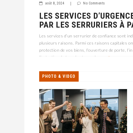
août 8, 2024
|
No Comments
LES SERVICES D’URGENC
PAR LES SERRURIERS À 
Les services d’un serrurier de confiance sont in
plusieurs raisons. Parmi ces raisons capitales on c
protection de vos biens, l’ouverture de porte, l’in
l’entretien de tous les types de ser
PHOTO & VIDEO