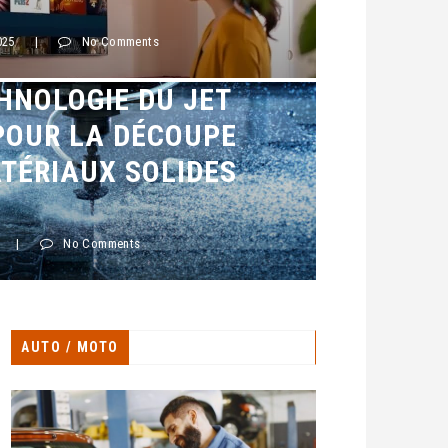
025
|
No Comments
HNOLOGIE DU JET
POUR LA DÉCOUPE
TÉRIAUX SOLIDES
|
No Comments
AUTO / MOTO