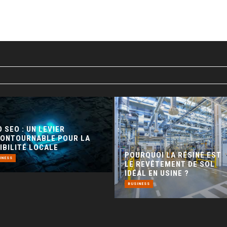
 SEO : UN LEVIER
CONTOURNABLE POUR LA
IBILITÉ LOCALE
POURQUOI LA RÉSINE EST
INESS
LE REVÊTEMENT DE SOL
IDÉAL EN USINE ?
BUSINESS