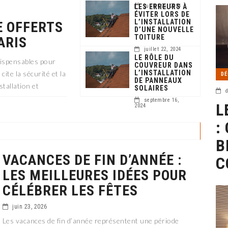
LES ERREURS À
juillet 25, 2024
ÉVITER LORS DE
L’INSTALLATION
E OFFERTS
D’UNE NOUVELLE
TOITURE
PARIS
juillet 22, 2024
LE RÔLE DU
dispensables pour
COUVREUR DANS
L’INSTALLATION
ite la sécurité et la
DÉ
DE PANNEAUX
stallation et
SOLAIRES
d
septembre 16,
L
2024
:
B
VACANCES DE FIN D’ANNÉE :
C
LES MEILLEURES IDÉES POUR
CÉLÉBRER LES FÊTES
juin 23, 2026
Les vacances de fin d’année représentent une période