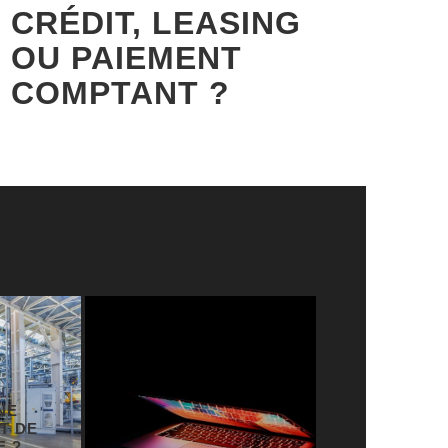
CRÉDIT, LEASING
OU PAIEMENT
COMPTANT ?
ACCESSOIR
INDISPENSA
LES SALARI
DÉPLACEME
PROFESSIO
BUSINESS
E