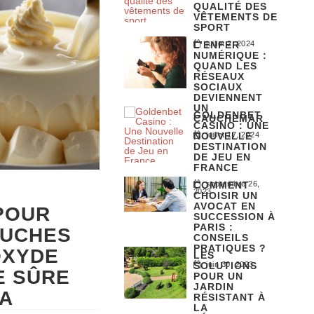
QUALITÉ DES
VÊTEMENTS DE
SPORT
L’ENFER
juillet 2, 2024
NUMÉRIQUE :
QUAND LES
RÉSEAUX
SOCIAUX
DEVIENNENT
UN
GOLDENBET
CAUCHEMAR
CASINO : UNE
NOUVELLE
juillet 17, 2024
DESTINATION
DE JEU EN
FRANCE
COMMENT
septembre 26,
2023
CHOISIR UN
AVOCAT EN
POUR
SUCCESSION À
PARIS :
OUCHES
CONSEILS
PRATIQUES ?
OXYDE
LES
SOLUTIONS
juin 30, 2023
E SÛRE
POUR UN
JARDIN
LA
RÉSISTANT À
LA