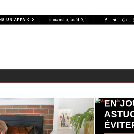
INVESTIR DANS UN APPARTEMENT À TANGER : OPPORTUNITÉS ET POINTS ESSENTIELS À CONNAÎTRE
dimanche, août 9,
MARKETING
2026
GAGNE
EN JO
ASTUC
ÉVITE