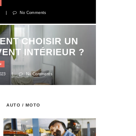
|
No Comments
NT CHOISIR UN
ENT INTÉRIEUR ?
N
2023
|
No Comments
AUTO / MOTO