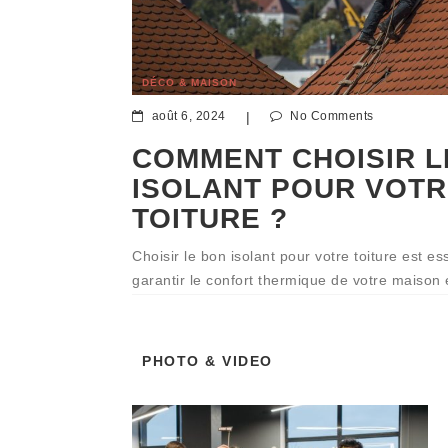
DÉCO & MAISON
août 6, 2024
|
No Comments
COMMENT CHOISIR L
ISOLANT POUR VOT
TOITURE ?
Choisir le bon isolant pour votre toiture est es
garantir le confort thermique de votre maison 
économies d’énergie. Avec une multitude d’opt
sur le marché, il peut être difficile de déterm
PHOTO & VIDEO