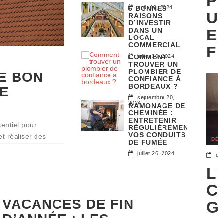
P
6 BONNES
août 19, 2024
U
RAISONS
D’INVESTIR
E
DANS UN
LOCAL
COMMERCIAL
F
COMMENT
juillet 30, 2024
TROUVER UN
PLOMBIER DE
E BON
CONFIANCE À
BORDEAUX ?
RE
septembre 20,
2024
RAMONAGE DE
CHEMINÉE :
ENTRETENIR
sentiel pour
RÉGULIÈREMENT
VOS CONDUITS
et réaliser des
D
DE FUMÉE
ions disponibles
juillet 26, 2024
L
C
VACANCES DE FIN
G