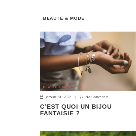
CUISINE
Le protoxyde d’azote est un gaz incolore et o
BEAUTÉ & MODE
appelé gaz hilarant, monoxyde d’azote ou nitr
N2O, il est fréquemment utilisé dans les applic
comme propulseur dans les applications aéro
BEAUTÉ & MODE
janvier 31, 2023
|
No Comments
C’EST QUOI UN BIJOU
FANTAISIE ?