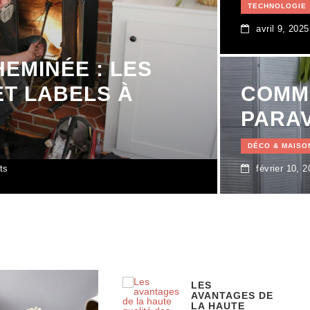
TECHNOLOGIE
avril 9, 2025
EMINÉE : LES
ET LABELS À
COMME
PARAV
DÉCO & MAISO
ts
février 10, 
LES
AVANTAGES DE
LA HAUTE