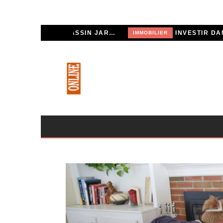
POURQUOI CHOISIR UN BASSIN JARDIN EN POLYÉTHYLÈNE FERME ?
IMMOBILIER