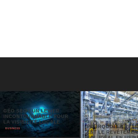
O SEO : UN LEVIER
CONTOURNABLE POUR
 VISIBILITÉ LOCALE
POURQUOI LA RÉSINE
INESS
EST LE REVÊTEMENT D
SOL IDÉAL EN USINE ?