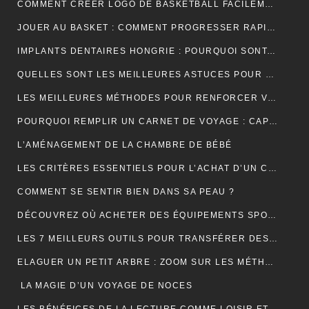
COMMENT CRÉER LOGO DE BASKETBALL FACILEMENT ET EFFICACEMENT ?
JOUER AU BASKET : COMMENT PROGRESSER RAPIDEMENT EN TECHNIQUE ?
IMPLANTS DENTAIRES HONGRIE : POURQUOI SONT-ILS LA SOLUTION IDÉALE POUR UN SOURIRE PARFAIT ET ABORDABLE ?
QUELLES SONT LES MEILLEURES ASTUCES POUR UN DÉMÉNAGEMENT ÎLE DE FRANCE RÉUSSI ET SANS TRACAS ?
LES MEILLEURES MÉTHODES POUR RENFORCER VOS ONGLES FRAGILES
POURQUOI REMPLIR UN CARNET DE VOYAGE : CAPTURER L’ÂME DE VOS AVENTURES
L’AMÉNAGEMENT DE LA CHAMBRE DE BÉBÉ
LES CRITÈRES ESSENTIELS POUR L’ACHAT D’UN CÂBLE TYPE 2 POUR VÉHICULES ÉLECTRIQUES
COMMENT SE SENTIR BIEN DANS SA PEAU ?
DÉCOUVREZ OÙ ACHETER DES ÉQUIPEMENTS SPORTIFS DE QUALITÉ EN LIGNE
LES 7 MEILLEURS OUTILS POUR TRANSFÉRER DES DONNÉES D’ANDROID VERS MAC
ELAGUER UN PETIT ARBRE : ZOOM SUR LES MÉTHODES À ADOPTER
LA MAGIE D’UN VOYAGE DE NOCES