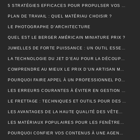
5 STRATÉGIES EFFICACES POUR PROPULSER VOS VENTES EN LIGNE
PLAN DE TRAVAIL : QUEL MATÉRIAU CHOISIR ?
LE PHOTOGRAPHE D’ARCHITECTURE
QUEL EST LE BERGER AMÉRICAIN MINIATURE PRIX ?
JUMELLES DE FORTE PUISSANCE : UN OUTIL ESSENTIEL POUR LE CAMPING
LA TECHNOLOGIE DU JET D’EAU POUR LA DÉCOUPE DES MATÉRIAUX SOLIDES
COMPRENDRE AU MIEUX LE PRIX D’UN ARTISAN MAÇON
POURQUOI FAIRE APPEL À UN PROFESSIONNEL POUR LE DÉBOUCHAGE TOILETTE YVELINES ?
LES ERREURS COURANTES À ÉVITER EN GESTION LOCATIVE ET COMMENT LES PRÉVENIR AVEC UN OUTIL EN LIGNE
LE FRETTAGE : TECHNIQUES ET OUTILS POUR DES ASSEMBLAGES PARFAITS
LES AVANTAGES DE LA HAUTE QUALITÉ DES VÊTEMENTS DE SPORT
LES MATÉRIAUX POPULAIRES POUR LES FENÊTRES DE TOIT : AVANTAGES ET INCONVÉNIENTS
POURQUOI CONFIER VOS CONTENUS À UNE AGENCE DE RÉDACTION ? LA CLÉ DU SUCCÈS EN LIGNE