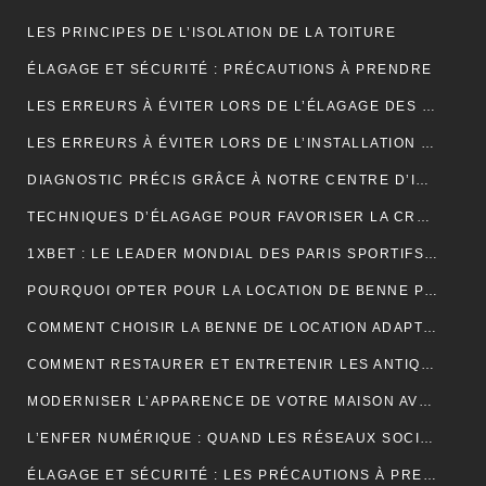
LES PRINCIPES DE L’ISOLATION DE LA TOITURE
ÉLAGAGE ET SÉCURITÉ : PRÉCAUTIONS À PRENDRE
LES ERREURS À ÉVITER LORS DE L’ÉLAGAGE DES JEUNES ARBRES
LES ERREURS À ÉVITER LORS DE L’INSTALLATION D’UNE NOUVELLE TOITURE
DIAGNOSTIC PRÉCIS GRÂCE À NOTRE CENTRE D’IMAGERIE ET SCANNER MODERNE
TECHNIQUES D’ÉLAGAGE POUR FAVORISER LA CROISSANCE DES ARBRES
1XBET : LE LEADER MONDIAL DES PARIS SPORTIFS EN LIGNE GRÂCE À UNE PLATEFORME CONVIVIALE ET UNE DIVERSITÉ DE MARCHÉS
POURQUOI OPTER POUR LA LOCATION DE BENNE POUR VOS PROJETS DE CONSTRUCTION?
COMMENT CHOISIR LA BENNE DE LOCATION ADAPTÉE À VOS BESOINS?
COMMENT RESTAURER ET ENTRETENIR LES ANTIQUITÉS?
MODERNISER L’APPARENCE DE VOTRE MAISON AVEC DES PORTES DE GARAGE SECTIONNELLES (ADOPTEZ LES PORTES AMC)
L’ENFER NUMÉRIQUE : QUAND LES RÉSEAUX SOCIAUX DEVIENNENT UN CAUCHEMAR
ÉLAGAGE ET SÉCURITÉ : LES PRÉCAUTIONS À PRENDRE