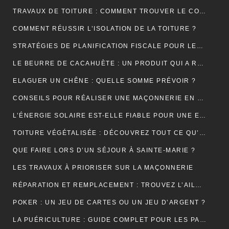
TRAVAUX DE TOITURE : COMMENT TROUVER LE COUVREUR IDÉAL?
COMMENT RÉUSSIR L’ISOLATION DE LA TOITURE ?
STRATÉGIES DE PLANIFICATION FISCALE POUR LES PETITES ET MOYENNES ENTREPRISES
LE BEURRE DE CACAHUÈTE : UN PRODUIT QUI A RÉSISTÉ À TOUTES LES GÉNÉRATIONS
ELAGUER UN CHÊNE : QUELLE SOMME PRÉVOIR ?
CONSEILS POUR RÉALISER UNE MAÇONNERIE EN BRIQUES OU EN PARPAINGS
L’ÉNERGIE SOLAIRE EST-ELLE FIABLE POUR UNE ENTREPRISE ?
TOITURE VÉGÉTALISÉE : DÉCOUVREZ TOUT CE QU’IL FAUT RETENIR À CE SUJET
QUE FAIRE LORS D’UN SÉJOUR À SAINTE-MARIE ?
LES TRAVAUX À PRIORISER SUR LA MAÇONNERIE
RÉPARATION ET REMPLACEMENT : TROUVEZ L’AILE ARRIÈRE PARFAITE POUR RESTAURER VOTRE VÉHICULE
POKER : UN JEU DE CARTES OU UN JEU D’ARGENT ?
LA PUÉRICULTURE : GUIDE COMPLET POUR LES PARENTS MODERNES.