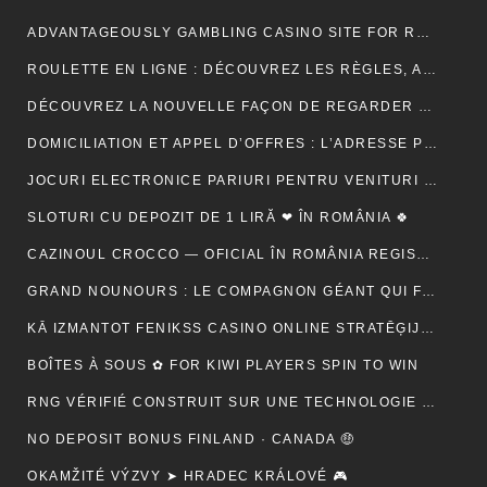
ADVANTAGEOUSLY GAMBLING CASINO SITE FOR RELY METHOD ACTING BETONLINE _ CANADA TRY YOUR LUCK
ROULETTE EN LIGNE : DÉCOUVREZ LES RÈGLES, ASTUCES ET MÉTHODES POUR GAGNER
DÉCOUVREZ LA NOUVELLE FAÇON DE REGARDER LA TÉLÉVISION AVEC MON AGENCE IPTV
DOMICILIATION ET APPEL D’OFFRES : L’ADRESSE PEUT-ELLE RASSURER UN ACHETEUR ?
JOCURI ELECTRONICE PARIURI PENTRU VENITURI SUPLIMENTARE – RO 🍾
SLOTURI CU DEPOZIT DE 1 LIRĂ ❤ ÎN ROMÂNIA 🍀
CAZINOUL CROCCO — OFICIAL ÎN ROMÂNIA REGISTER FREE
GRAND NOUNOURS : LE COMPAGNON GÉANT QUI FAIT FONDRE TOUS LES CŒURS
KĀ IZMANTOT FENIKSS CASINO ONLINE STRATĒĢIJAS, LAI PALIELINĀTU IZREDZES
BOÎTES À SOUS ✿ FOR KIWI PLAYERS SPIN TO WIN
RNG VÉRIFIÉ CONSTRUIT SUR UNE TECHNOLOGIE SÉCURISÉE 🚀 IN NEW ZEALAND START SPINNING
NO DEPOSIT BONUS FINLAND · CANADA 🤑
OKAMŽITÉ VÝZVY ➤ HRADEC KRÁLOVÉ 🎮