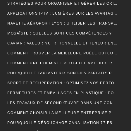
STRATÉGIES POUR ORGANISER ET GÉRER LES CRISES DANS UNE ENTREPRISE
APPLICATIONS IPTV : LUMIÈRES SUR LES AVANTAGES DE LEUR UTILISATION
NAVETTE AÉROPORT LYON : UTILISER LES TRANSPORTS PUBLICS ET TAXIS
MOSAÏSTE : QUELLES SONT CES COMPÉTENCES ?
CAVIAR : VALEUR NUTRITIONNELLE ET TENEUR EN SODIUM
COMMENT TROUVER LA MEILLEURE POÊLE QUI CONVIENT À VOTRE MAISON ?
COMMENT UNE CHEMINÉE PEUT-ELLE AMÉLIORER LE CONFORT ET L’ESTHÉTIQUE DE VOTRE MAISON ?
POURQUOI LE TAXI ASTÉRIX SONT-ILS PARFAITS POUR LES TOURISTES ?
SPORT ET RÉCUPÉRATION : OPTIMISEZ VOS PERFORMANCES AVEC LES HUILES CBD À PARIS
FERMETURES ET EMBALLAGES EN PLASTIQUE : POUR UNE PROTECTION OPTIMALE DE VOS PRODUITS
LES TRAVAUX DE SECOND ŒUVRE DANS UNE CONSTRUCTION DE MAISON
COMMENT CHOISIR LA MEILLEURE ENTREPRISE POUR VOTRE DÉMÉNAGEMENT PARIS MARSEILLE?
POURQUOI LE DÉBOUCHAGE CANALISATION 77 EST-IL ESSENTIEL POUR ÉVITER LES DÉSAGRÉMENTS MAJEURS ?