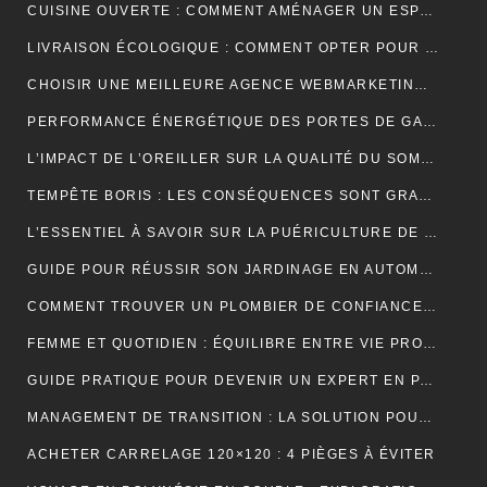
CUISINE OUVERTE : COMMENT AMÉNAGER UN ESPACE CONVIVIAL ET FONCTIONNEL ?
LIVRAISON ÉCOLOGIQUE : COMMENT OPTER POUR DES SOLUTIONS DE LIVRAISON DURABLES POUR VOS ACHATS EN LIGNE
CHOISIR UNE MEILLEURE AGENCE WEBMARKETING À TOULOUSE : 4 CRITÈRES À CONSIDÉRER
PERFORMANCE ÉNERGÉTIQUE DES PORTES DE GARAGE ENROULABLES : ALUMINIUM, PVC OU ACIER ?
L’IMPACT DE L’OREILLER SUR LA QUALITÉ DU SOMMEIL : CE QUE VOUS DEVEZ SAVOIR POUR OPTIMISER VOTRE REPOS
TEMPÊTE BORIS : LES CONSÉQUENCES SONT GRAVES DANS CERTAINS PAYS EUROPÉENS
L’ESSENTIEL À SAVOIR SUR LA PUÉRICULTURE DE L’ENFANT
GUIDE POUR RÉUSSIR SON JARDINAGE EN AUTOMNE
COMMENT TROUVER UN PLOMBIER DE CONFIANCE À BORDEAUX ?
FEMME ET QUOTIDIEN : ÉQUILIBRE ENTRE VIE PROFESSIONNELLE ET PERSONNELLE
GUIDE PRATIQUE POUR DEVENIR UN EXPERT EN PARIS ET EN JEUX
MANAGEMENT DE TRANSITION : LA SOLUTION POUR RÉUSSIR LES TRANSFORMATIONS COMPLEXES EN ENTREPRISE
ACHETER CARRELAGE 120×120 : 4 PIÈGES À ÉVITER