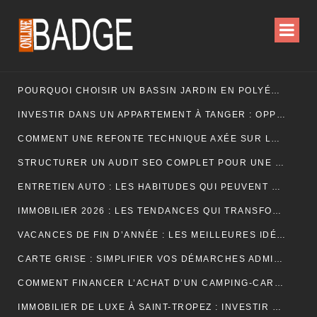
POURQUOI CHOISIR UN BASSIN JARDIN EN POLYÉTHYLÈNE FERME ?
INVESTIR DANS UN APPARTEMENT À TANGER : OPPORTUNITÉS ET POINTS ESSENTIELS À CONNAÎTRE
COMMENT UNE REFONTE TECHNIQUE AXÉE SUR LES SIGNAUX WEB ESSENTIELS A BOOSTÉ LES VENTES D’UNE BOUTIQUE EN LIGNE
STRUCTURER UN AUDIT SEO COMPLET POUR UNE PLATEFORME E-COMMERCE INTERNATIONALE
ENTRETIEN AUTO : LES HABITUDES QUI PEUVENT PROLONGER LA VIE DE VOTRE VÉHICULE
IMMOBILIER 2026 : LES TENDANCES QUI TRANSFORMENT LE MARCHÉ DE LA LOCATION
VACANCES DE FIN D’ANNÉE : LES MEILLEURES IDÉES POUR CÉLÉBRER LES FÊTES
CARTE GRISE : SIMPLIFIER VOS DÉMARCHES ADMINISTRATIVES
COMMENT FINANCER L’ACHAT D’UN CAMPING-CAR : CRÉDIT, LEASING OU PAIEMENT COMPTANT ?
IMMOBILIER DE LUXE À SAINT-TROPEZ : INVESTIR DANS UN ART DE VIVRE