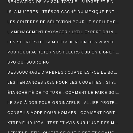
RÉNOVATION DE MAISON TOTALE : BUDGET ET FINANCEMENT
ISLA MUJERES : TRÉSOR CACHÉ DU MEXIQUE ENTRE PLAGES DE RÊVE ET AVENTURES TROPICALES
LES CRITÈRES DE SÉLECTION POUR LE SCELLEMENT DE TUILE DE RIVE
L’AMÉNAGEMENT PAYSAGER : L’ŒIL EXPERT D’UN JARDINIER
LES SECRETS DE LA MULTIPLICATION DES PLANTES PAR UN JARDINIER
POURQUOI ACHETER VOS FLEURS CBD EN LIGNE : AVANTAGES, BIENFAITS ET CONSEILS
BPO OUTSOURCING
DESSOUCHAGE D’ARBRES : QUAND EST-CE LE BON MOMENT POUR LE FAIRE ?
LES TENDANCES 2025 POUR LES COUETTES : STYLES, COULEURS ET MATÉRIAUX
ÉTANCHÉITÉ DE TOITURE : COMMENT LE FAIRE SOI-MÊME
LE SAC À DOS POUR ORDINATEUR : ALLIER PROTECTION, ORGANISATION ET ÉLÉGANCE AU QUOTIDIEN
CONSEILS MODE POUR HOMMES : COMMENT PORTER UN BIJOU MÉDAILLE AVEC STYLE ?
XTREME HD IPTV : TEST ET AVIS SUR L’UNE DES MEILLEURES OFFRES DU MARCHÉ