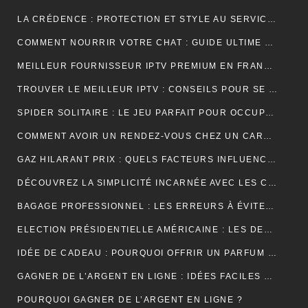
LA CRÉDENCE : PROTECTION ET STYLE AU SERVICE DE VOTRE INTÉRIEUR
COMMENT NOURRIR VOTRE CHAT : GUIDE ULTIME SUR LA NUTRITION ADAPTÉE ET OPTIMALE
MEILLEUR FOURNISSEUR IPTV PREMIUM EN FRANCE : UNE EXPÉRIENCE TÉLÉVISUELLE SUR MESURE
TROUVER LE MEILLEUR IPTV : CONSEILS POUR SE RETROUVER PLUS FACILEMENT
SPIDER SOLITAIRE : LE JEU PARFAIT POUR OCCUPER VOTRE TEMPS LIBRE ET STIMULER VOTRE CERVEAU !
COMMENT AVOIR UN RENDEZ-VOUS CHEZ UN CARDIOLOGUE À FÈS ?
GAZ HILARANT PRIX : QUELS FACTEURS INFLUENCENT SON COÛT ET OÙ LE TROUVER AU MEILLEUR TARIF ?
DÉCOUVREZ LA SIMPLICITÉ INCARNÉE AVEC LES CRÉDENCES DE CUISINE EFFET MARBRE
BAGAGE PROFESSIONNEL : LES ERREURS À ÉVITER POUR UN LOOK RAFFINÉ
ELECTION PRÉSIDENTIELLE AMÉRICAINE : LES DEUX CAMPS SONT RELIÉS PAR LEURS CRAINTES
IDÉE DE CADEAU : POURQUOI OFFRIR UN PARFUM POUR UN ANNIVERSAIRE ?
GAGNER DE L’ARGENT EN LIGNE : IDÉES FACILES ET ACCESSIBLES POUR DÉBUTANTS
POURQUOI GAGNER DE L’ARGENT EN LIGNE ?