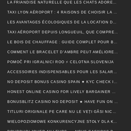
LA FRIANDISE NATURELLE QUE LES CHATS ADORENT : AVANTAGES ET CONSEILS
TAXI LYON AÉROPORT : 4 RAISONS DE CHOISIR LA FIABILITÉ ET LE CONFORT POUR VOS TRAJETS
LES AVANTAGES ÉCOLOGIQUES DE LA LOCATION DE BENNE
TAXI AÉROPORT DEPUIS LONGUEUIL, QUE COMPREND RÉELLEMENT LE PRIX ANNONCÉ ?
LE BOIS DE CHAUFFAGE : GUIDE COMPLET POUR BIEN CHOISIR SON COMBUSTIBLE
COMMENT LE BRACELET D’AMBRE PEUT AMÉLIORER VOTRE QUOTIDIEN
POMOČ PRI IGRALNICI ROO ⚡ CELOTNA SLOVENIJA
ACCESSOIRES INDISPENSABLES POUR LES SALARIÉS EN DÉPLACEMENT PROFESSIONNEL
NO DEPOSIT BONUS CASINO SPAIN ✷ KYC CHECK IN CANADA 🍀
HONEST ONLINE CASINO FOR LIVELY BARGAINER BACK ⚡️ CA ♦️
BONUSBLITZ CASINO NO DEPOSIT ★ HAVE FUN ON MULTIPLE PLATFORMS AUTOMATICALLY CANADIAN FEDERATION 💸
TITLURI ORIGINALE PE CARE NU LE VEȚI GĂSI NICĂIERI ALTUNDEVA. ♬ CONSTANȚA 🔮
WIELOPOZIOMOWE KONKURENCYJNE STOŁY DLA KAŻDEGO POZIOMU UMIEJĘTNOŚCI · RZECZPOSPOLITA POLSKA 💵