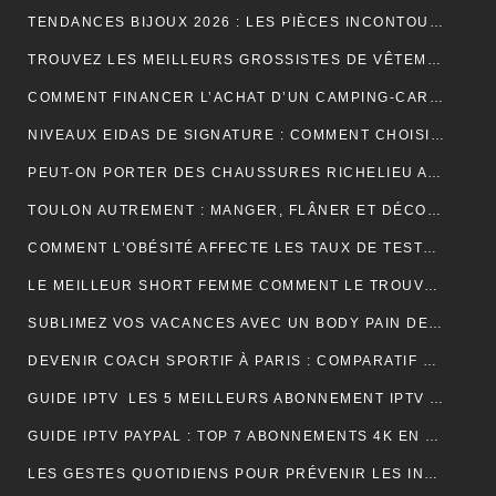
TENDANCES BIJOUX 2026 : LES PIÈCES INCONTOURNABLES À PORTER CETTE ANNÉE
TROUVEZ LES MEILLEURS GROSSISTES DE VÊTEMENTS PAT PATROUILLE POUR BOOSTER VOTRE ACTIVITÉ DE REVENTE RENTABLE
COMMENT FINANCER L’ACHAT D’UN CAMPING-CAR : CRÉDIT, LEASING OU PAIEMENT COMPTANT ?
NIVEAUX EIDAS DE SIGNATURE : COMMENT CHOISIR LE BON NIVEAU POUR SÉCURISER VOS DOCUMENTS
PEUT-ON PORTER DES CHAUSSURES RICHELIEU AVEC UN JEAN ?
TOULON AUTREMENT : MANGER, FLÂNER ET DÉCOUVRIR LES VRAIES BONNES ADRESSES
COMMENT L’OBÉSITÉ AFFECTE LES TAUX DE TESTOSTÉRONE ET LA LIBIDO MASCULINE
LE MEILLEUR SHORT FEMME COMMENT LE TROUVER RAPIDEMENT ET EFFICACEMENT
SUBLIMEZ VOS VACANCES AVEC UN BODY PAIN DE SUCRE PARFAIT POUR UN LOOK ÉLÉGANT EN VOYAGE
DEVENIR COACH SPORTIF À PARIS : COMPARATIF DES FORMATIONS CQP FITNESS
GUIDE IPTV LES 5 MEILLEURS ABONNEMENT IPTV FRANÇAIS 4K
GUIDE IPTV PAYPAL : TOP 7 ABONNEMENTS 4K EN FRANCE
LES GESTES QUOTIDIENS POUR PRÉVENIR LES INFECTIONS CHEZ LES VOLAILLES