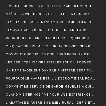
5 PROFESSIONNELS À CONTACTER ABSOLUMENT POUR RÉUSSIR SON MARIAGE
MAÎTRISEZ WORDPRESS ET LE SEO : LA COMBINAISON GAGNANTE POUR VOTRE SITE WEB
LES DESSOUS DES TRANSACTIONS IMMOBILIÈRES DANS LE SECTEUR HÔTELIER
LES AVANTAGES D’UNE TOITURE EN BARDEAUX
POURQUOI CHOISIR LES MEILLEURS ÉQUIPEMENTS D’ISOLATION PHONIQUE POUR TOITURE ?
CINQ RAISONS DE MISER SUR UN SERVICE SEO PROFESSIONNEL
COMMENT CHOISIR LES COULEURS POUR UN RAVALEMENT DE FAÇADE ?
LES SERVICES INDISPENSABLES POUR UN DÉMÉNAGEMENT RÉUSSI EN BRETAGNE
UN DÉMÉNAGEMENT DANS LE FINISTÈRE SERAIT-IL UNE BONNE IDÉE?
POURQUOI LE HAVRE EST-IL L’ENDROIT IDÉAL POUR UN NOUVEAU DÉPART EN 2024 ?
COMMENT LE SERVICE DE GARDE-MEUBLES À QUIMPER PEUT-IL SIMPLIFIER VOTRE DÉMÉNAGEMENT ET PROTÉGER VOS BIENS ?
QUAND VISITER NOSY VE POUR UNE EXPÉRIENCE INOUBLIABLE ?
L’ABATTAGE D’ARBRE EN MILIEU RURAL : DÉFIS ET SOLUTIONS