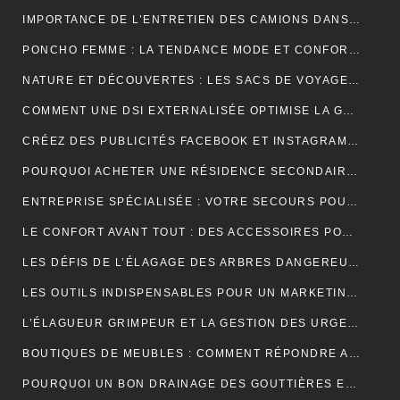
IMPORTANCE DE L’ENTRETIEN DES CAMIONS DANS LE MONDE DU TRANSPORT ROUTIER
PONCHO FEMME : LA TENDANCE MODE ET CONFORT POUR L’HIVER
NATURE ET DÉCOUVERTES : LES SACS DE VOYAGE À COMPRESSION POUR OPTIMISER CHAQUE AVENTURE
COMMENT UNE DSI EXTERNALISÉE OPTIMISE LA GESTION DE VOTRE SYSTÈME D’INFORMATION ?
CRÉEZ DES PUBLICITÉS FACEBOOK ET INSTAGRAM EFFICACES POUR VOTRE BUSINESS
POURQUOI ACHETER UNE RÉSIDENCE SECONDAIRE DANS LA STATION BALNÉAIRE DE PORTICCIO EN CORSE DU SUD, DANS LE GOLFE D’AJACCIO ?
ENTREPRISE SPÉCIALISÉE : VOTRE SECOURS POUR FACILITER VOTRE DÉMÉNAGEMENT
LE CONFORT AVANT TOUT : DES ACCESSOIRES POUR JOUER PENDANT DES HEURES
LES DÉFIS DE L’ÉLAGAGE DES ARBRES DANGEREUX EN MILIEU RÉSIDENTIEL
LES OUTILS INDISPENSABLES POUR UN MARKETING DIGITAL RÉUSSI
L’ÉLAGUEUR GRIMPEUR ET LA GESTION DES URGENCES SUR LES ARBRES DANGEREUX
BOUTIQUES DE MEUBLES : COMMENT RÉPONDRE AUX EXIGENCES DES CLIENTS POINTILLEUX ?
POURQUOI UN BON DRAINAGE DES GOUTTIÈRES EST ESSENTIEL POUR VOTRE MAISON ?