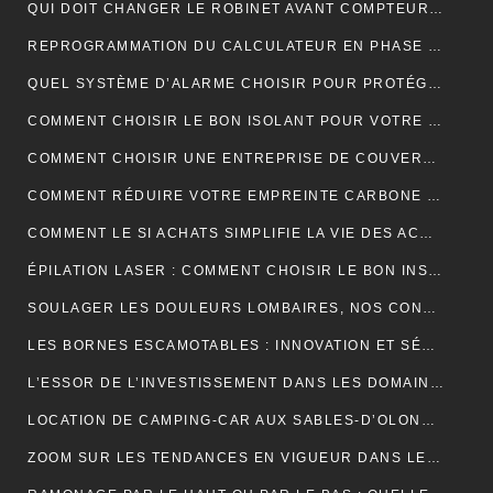
QUI DOIT CHANGER LE ROBINET AVANT COMPTEUR MAISON INDIVIDUELLE ?
REPROGRAMMATION DU CALCULATEUR EN PHASE 1 : EXPLICATIONS
QUEL SYSTÈME D’ALARME CHOISIR POUR PROTÉGER VOTRE MAISON ?
COMMENT CHOISIR LE BON ISOLANT POUR VOTRE TOITURE ?
COMMENT CHOISIR UNE ENTREPRISE DE COUVERTURE ?
COMMENT RÉDUIRE VOTRE EMPREINTE CARBONE ET VIVRE DURABLEMENT ?
COMMENT LE SI ACHATS SIMPLIFIE LA VIE DES ACHETEURS
ÉPILATION LASER : COMMENT CHOISIR LE BON INSTITUT ?
SOULAGER LES DOULEURS LOMBAIRES, NOS CONSEILS
LES BORNES ESCAMOTABLES : INNOVATION ET SÉCURITÉ POUR L’ESPACE URBAIN
L’ESSOR DE L’INVESTISSEMENT DANS LES DOMAINES VITICOLES DE PROVENCE : UNE ANALYSE ÉCONOMIQUE ET CULTURELLE
LOCATION DE CAMPING-CAR AUX SABLES-D’OLONNE : LA LIBERTÉ DE DÉCOUVRIR LA CÔTE ATLANTIQUE
ZOOM SUR LES TENDANCES EN VIGUEUR DANS LE DOMAINE DU WEBMARKETING