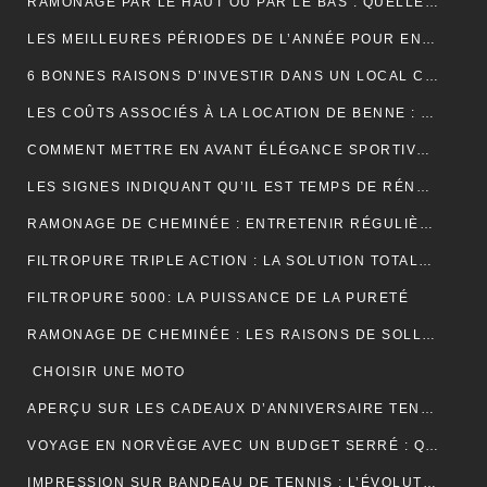
RAMONAGE PAR LE HAUT OU PAR LE BAS : QUELLE TECHNIQUE EST LA PLUS EFFICACE ?
LES MEILLEURES PÉRIODES DE L’ANNÉE POUR ENTRETENIR VOS GOUTTIÈRES
6 BONNES RAISONS D’INVESTIR DANS UN LOCAL COMMERCIAL
LES COÛTS ASSOCIÉS À LA LOCATION DE BENNE : CE QUE VOUS DEVEZ SAVOIR
COMMENT METTRE EN AVANT ÉLÉGANCE SPORTIVE AVEC LE POLO RUGBY ALL BLACK ?
LES SIGNES INDIQUANT QU’IL EST TEMPS DE RÉNOVER VOTRE TOITURE
RAMONAGE DE CHEMINÉE : ENTRETENIR RÉGULIÈREMENT VOS CONDUITS DE FUMÉE
FILTROPURE TRIPLE ACTION : LA SOLUTION TOTALE POUR L’EAU
FILTROPURE 5000: LA PUISSANCE DE LA PURETÉ
RAMONAGE DE CHEMINÉE : LES RAISONS DE SOLLICITER LES SERVICES D’UN PROFESSIONNEL
CHOISIR UNE MOTO
APERÇU SUR LES CADEAUX D’ANNIVERSAIRE TENDANCES
VOYAGE EN NORVÈGE AVEC UN BUDGET SERRÉ : QUELQUES PETITS CONSEILS
IMPRESSION SUR BANDEAU DE TENNIS : L’ÉVOLUTION MODERNE