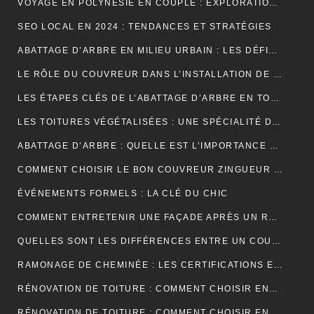
VOYAGE EN POLYNÉSIE EN COUPLE : EXPLORATION DE SES PLUS BELLES ÎLES
SEO LOCAL EN 2024 : TENDANCES ET STRATÉGIES
ABATTAGE D’ARBRE EN MILIEU URBAIN : LES DÉFIS SPÉCIFIQUES
LE RÔLE DU COUVREUR DANS L’INSTALLATION DE PANNEAUX SOLAIRES
LES ÉTAPES CLÉS DE L’ABATTAGE D’ARBRE EN TOUTE SÉCURITÉ
LES TOITURES VÉGÉTALISÉES : UNE SPÉCIALITÉ DU COUVREUR
ABATTAGE D’ARBRE : QUELLE EST L’IMPORTANCE DE L’ASSURANCE ?
COMMENT CHOISIR LE BON COUVREUR ZINGUEUR POUR VOTRE PROJET ?
ÉVÉNEMENTS FORMELS : LA CLÉ DU CHIC
COMMENT ENTRETENIR UNE FAÇADE APRÈS UN RAVALEMENT PROJETÉ ?
QUELLES SONT LES DIFFÉRENCES ENTRE UN COURS DE PIANO À DOMICILE ET CHEZ UN PROFESSEUR ?
RAMONAGE DE CHEMINÉE : LES CERTIFICATIONS ET LABELS À CONNAÎTRE
RÉNOVATION DE TOITURE : COMMENT CHOISIR ENTRE LES DIFFÉRENTS TYPES D’ISOLANTS ?
RÉNOVATION DE TOITURE : COMMENT CHOISIR ENTRE UNE TOITURE PLATE ET UNE TOITURE EN PENTE ?