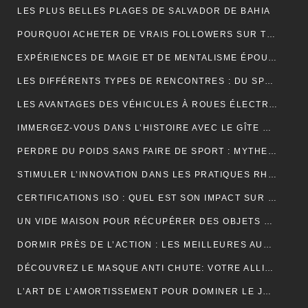
LES PLUS BELLES PLAGES DE SALVADOR DE BAHIA
POURQUOI ACHETER DE VRAIS FOLLOWERS SUR TIKTOK PEUT AIDER À DÉVELOPPER VOTRE COMPTE RAPIDEMENT ?
EXPÉRIENCES DE MAGIE ET DE MENTALISME ÉPOUSTOUFLANTES EN SUISSE ROMANDE
LES DIFFÉRENTS TYPES DE RENCONTRES : DU SPEED DATING AUX RENCONTRES EN LIGNE, QUELLES SONT LES OPTIONS DISPONIBLES ?
LES AVANTAGES DES VÉHICULES À ROUES ÉLECTRIQUES POUR L’ENVIRONNEMENT.
IMMERGEZ-VOUS DANS L’HISTOIRE AVEC LE GÎTE MONT SAINT MICHEL
PERDRE DU POIDS SANS FAIRE DE SPORT : MYTHES ET RÉALITÉS
STIMULER L’INNOVATION DANS LES PRATIQUES RH PAR L’EXTERNALISATION
CERTIFICATIONS ISO : QUEL EST SON IMPACT SUR LES TARIFS D’UNE TRADUCTION ASSERMENTÉE ?
UN VIDE MAISON POUR RÉCUPÉRER DES OBJETS DE DÉCORATION
DORMIR PRÈS DE L’ACTION : LES MEILLEURES AUBERGES DE JEUNESSE À PROXIMITÉ DU PUY DU FOU
DÉCOUVREZ LE MASQUE ANTI CHUTE: VOTRE ALLIÉ POUR DES CHEVEUX FORTS ET SAINS
L’ART DE L’AMORTISSEMENT POUR DOMINER LE JEU DE BADMINTON