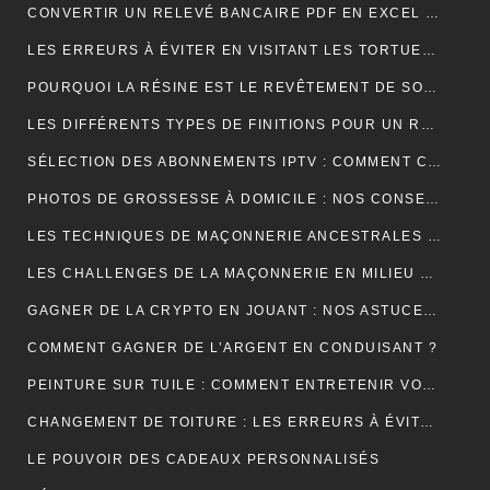
CONVERTIR UN RELEVÉ BANCAIRE PDF EN EXCEL : UNE ÉTAPE CLÉ POUR MIEUX GÉRER SES FINANCES
LES ERREURS À ÉVITER EN VISITANT LES TORTUES D’AKUMAL
POURQUOI LA RÉSINE EST LE REVÊTEMENT DE SOL IDÉAL EN USINE ?
LES DIFFÉRENTS TYPES DE FINITIONS POUR UN RAVALEMENT DE FAÇADE RÉUSSI
SÉLECTION DES ABONNEMENTS IPTV : COMMENT CHOISIR L’OFFRE QUI VOUS CORRESPOND ?
PHOTOS DE GROSSESSE À DOMICILE : NOS CONSEILS POUR UNE SÉANCE INTIMISTE RÉUSSIE !
LES TECHNIQUES DE MAÇONNERIE ANCESTRALES REVISITÉES
LES CHALLENGES DE LA MAÇONNERIE EN MILIEU URBAIN
GAGNER DE LA CRYPTO EN JOUANT : NOS ASTUCES ET PIÈGES À ÉVITER !
COMMENT GAGNER DE L’ARGENT EN CONDUISANT ?
PEINTURE SUR TUILE : COMMENT ENTRETENIR VOTRE TOITURE APRÈS L’APPLICATION ?
CHANGEMENT DE TOITURE : LES ERREURS À ÉVITER
LE POUVOIR DES CADEAUX PERSONNALISÉS