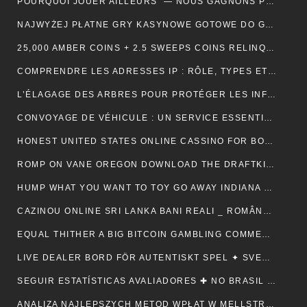
POURQUOI JOUER AILLEURS — NOUS GAGNONS PLUS ! — RÉPUBLIQUE FRANÇAISE 💵
NAJWYŻEJ PŁATNE GRY KASYNOWE GOTOWE DO GRY — POLSKA REGION CLAIM YOUR REWARD
25,000 AMBER COINS + 2.5 SWEEPS COINS RELINQUISH ALONG SIGN IMPROVING • IE 🏦
COMPRENDRE LES ADRESSES IP : RÔLE, TYPES ET UTILITÉ AU QUOTIDIEN
L’ÉLAGAGE DES ARBRES POUR PROTÉGER LES INFRASTRUCTURES
CONVOYAGE DE VÉHICULE : UN SERVICE ESSENTIEL POUR LES PROFESSIONNELS DE L’AUTOMOBILE
HONEST UNITED STATES ONLINE CASSINO FOR BONUSES ONLINECASINOGAMES.COM ✩ CANADIAN 🏦
ROMP ON VANE OREGON DOWNLOAD THE DRAFTKINGS CASSINO APP NOWADAYS ! NEW ZEALAND 🪙
HUMP WHAT YOU WANT TO TOY GO AWAY INDIANA 🎰 US 🎇
CAZINOU ONLINE SRI LANKA BANI REALI _ ROMÂNESC COLLECT BONUS
EQUAL THITHER A BIG BITCOIN GAMBLING COMMERCIALISE ATOMIC NUMBER 49 AUSTRALIA ♠️ CANADIAN 🍀
LIVE DEALER BORD FÖR AUTENTISKT SPEL ✦ SVENSK REGION 🎧
SEGUIR ESTATÍSTICAS AVALIADORES ✚ NO BRASIL 🎤
ANALIZA NAJLEPSZYCH METOD WPŁAT W MELLSTROY: JAK ZAPEWNIĆ SOBIE BEZPIECZEŃSTWO