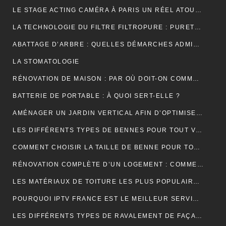
LE STAGE ACTING CAMÉRA À PARIS UN RÉEL ATOUT POUR VOTRE CARRIÈRE DE COMÉDIEN ?
LA TECHNOLOGIE DU FILTRE FILTROPURE : PURETÉ ET PERFORMANCE
ABATTAGE D’ARBRE : QUELLES DÉMARCHES ADMINISTRATIVES ?
LA STOMATOLOGIE
RÉNOVATION DE MAISON : PAR OÙ DOIT-ON COMMENCER ?
BATTERIE DE PORTABLE : À QUOI SERT-ELLE ?
AMÉNAGER UN JARDIN VERTICAL AFIN D’OPTIMISER L’UTILISATION DE L’ESPACE EXTÉRIEUR.
LES DIFFÉRENTS TYPES DE BENNES POUR TOUT VENANT DISPONIBLES
COMMENT CHOISIR LA TAILLE DE BENNE POUR TOUT VENANT ?
RÉNOVATION COMPLÈTE D’UN LOGEMENT : COMMENT PROCÉDER ?
LES MATÉRIAUX DE TOITURE LES PLUS POPULAIRES ET LEURS CARACTÉRISTIQUES
POURQUOI IPTV FRANCE EST LE MEILLEUR SERVICE D’ABONNEMENT IPTV ?
LES DIFFÉRENTS TYPES DE RAVALEMENT DE FAÇADE