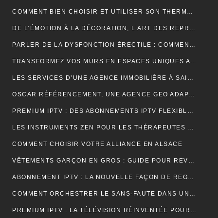
COMMENT BIEN CHOISIR ET UTILISER SON THERMOCYCLEUR AU LABORATOIRE
DE L’ÉMOTION À LA DÉCORATION, L’ART DES REPRODUCTIONS QUI DONNENT VIE À VOS MURS
PARLER DE LA DYSFONCTION ÉRECTILE : COMMENT BRISER LE TABOU ?
TRANSFORMEZ VOS MURS EN ESPACES UNIQUES AVEC UN STICKERS PERSONNALISÉ C-STICKERS
LES SERVICES D’UNE AGENCE IMMOBILIÈRE À SAINT-CYR-SUR-MER EXPLIQUÉS EN DÉTAIL
OSCAR RÉFÉRENCEMENT, UNE AGENCE GEO ADAPTÉE AUX MOTEURS GÉNÉRATIFS
PREMIUM IPTV : DES ABONNEMENTS IPTV FLEXIBLES, STABLES ET COMPLETS
LES INSTRUMENTS ZEN POUR LES THÉRAPEUTES ET PRATIQUANTS DE YOGA
COMMENT CHOISIR VOTRE ALLIANCE EN ALSACE
VÊTEMENTS GARÇON EN GROS : GUIDE POUR REVENDEURS ET MAGASINS
ABONNEMENT IPTV : LA NOUVELLE FAÇON DE REGARDER LA TÉLÉVISION
COMMENT ORCHESTRER LE SANS-FAUTE DANS UNE LOCATION SAISONNIÈRE ?
PREMIUM IPTV : LA TÉLÉVISION RÉINVENTÉE POUR UNE EXPÉRIENCE SUR MESURE