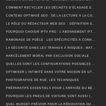
COMMENT RECYCLER LES DÉCHETS D’ÉLAGAGE ET D’ABATTAGE ?
CONTENU OPTIMISÉ SEO : DE LA LECTURE À LA CONVERSION
LE RÔLE DU RÉDACTEUR WEB SEO : DÉFINITION ET EXPLICATIONS
POURQUOI CHOISIR IPTV PRO : L’ABONNEMENT IPTV PREMIUM ULTIME
RAMONAGE DE POÊLE : LES SPÉCIFICITÉS À CONNAÎTRE
LA SÉCURITÉ DANS LES TRAVAUX À RISQUES : MATÉRIEL ET OBLIGATIONS
HARCÈLEMENT MORAL PAR EXCLUSION SOCIALE
QUELLES SONT LES CONFIGURATIONS POSSIBLES POUR UN ÉTABLI D’ATELIER PROFESSIONNEL ?
OPTIMISER L’INTIMITÉ DANS VOTRE MAISON EN UTILISANT DES VOLETS ROULANTS
PHOTOGRAPHIE DE RUE, LES TECHNIQUES
PRÉPARATIFS ESSENTIELS POUR L’ARRIVÉE DU BÉBÉ
POURQUOI LES PNEUS DE VOITURE SONT AUSSI IMPORTANTS ?
QUEL BUDGET PRÉVOIR POUR LA RÉNOVATION OU LA CONSTRUCTION DE LA TOITURE ?