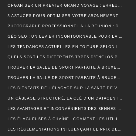
ORGANISER UN PREMIER GRAND VOYAGE : ERREURS À ÉVITER
3 ASTUCES POUR OPTIMISER VOTRE ABONNEMENT IPTV PREMIUM EN FRANCE
PHOTOGRAPHE PROFESSIONNEL À LA RÉUNION : DÉCOUVREZ L’EXPÉRIENCE UNIQUE D’UNE SÉANCE PHOTO EN STUDIO
GÉO SEO : UN LEVIER INCONTOURNABLE POUR LA VISIBILITÉ LOCALE
LES TENDANCES ACTUELLES EN TOITURE SELON LES COUVREURS EXPÉRIMENTÉS
QUELS SONT LES DIFFÉRENTS TYPES D’ENCLOS POUR ANIMAUX ?
TROUVER LA SALLE DE SPORT PARFAITE À BRUXELLES : BIEN PLUS QU’UNE QUESTION D’ADRESSE
TROUVER LA SALLE DE SPORT PARFAITE À BRUXELLES : BIEN PLUS QU’UNE QUESTION D’ADRESSE
LES BIENFAITS DE L’ÉLAGAGE SUR LA SANTÉ DE VOS ARBRES
UN CÂBLAGE STRUCTURÉ, LA CLÉ D’UN DATACENTER MAINTENABLE
LES AVANTAGES ET INCONVÉNIENTS DES BENNES DE LOCATION À PRIX RÉDUIT
LES ÉLAGUEUSES À CHAÎNE : COMMENT LES UTILISER EFFICACEMENT
LES RÉGLEMENTATIONS INFLUENÇANT LE PRIX DES DÉCHARGES DE BENNE