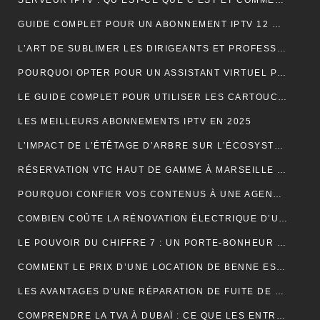
SERVEUR IPTV : QU’EST-CE QUE C’EST ET COMMENT CHOISIR LE MEILLEUR EN 2024 ?
GUIDE COMPLET POUR UN ABONNEMENT IPTV 12 MOIS SMART TV
L’ART DE SUBLIMER LES DIRIGEANTS ET PROFESSIONNELS
POURQUOI OPTER POUR UN ASSISTANT VIRTUEL POUR SA PME ET TPE : LA CLÉ D’UNE EFFICACITÉ DÉCUPLÉE
LE GUIDE COMPLET POUR UTILISER LES CARTOUCHES DE CRÈME AU PROTOXYDE D’AZOTE DE MANIÈRE SÛRE ET CRÉATIVE DANS LA CUISINE
LES MEILLEURS ABONNEMENTS IPTV EN 2025
L’IMPACT DE L’ÉTÊTAGE D’ARBRE SUR L’ÉCOSYSTÈME
RÉSERVATION VTC HAUT DE GAMME À MARSEILLE : LUXE ET CONFORT
POURQUOI CONFIER VOS CONTENUS À UNE AGENCE DE RÉDACTION ? LA CLÉ DU SUCCÈS EN LIGNE
COMBIEN COÛTE LA RÉNOVATION ÉLECTRIQUE D’UNE MAISON OU D’UN APPARTEMENT ?
LE POUVOIR DU CHIFFRE 7 : UN PORTE-BONHEUR MYSTIQUE
COMMENT LE PRIX D’UNE LOCATION DE BENNE EST-IL CALCULÉ ?
LES AVANTAGES D’UNE RÉPARATION DE FUITE DE TOITURE EN URGENCE
COMPRENDRE LA TVA À DUBAÏ : CE QUE LES ENTREPRISES DOIVENT SAVOIR