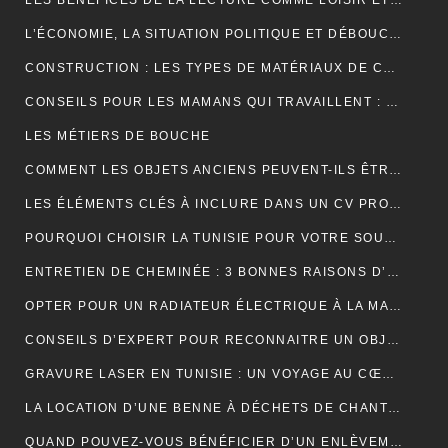
LES BÉNÉFICES DE LA LECTURE COMME LOISIR ET SON IMPACT SUR LA COGNITION
L’ÉCONOMIE, LA SITUATION POLITIQUE ET DÉBOUCHÉE
CONSTRUCTION : LES TYPES DE MATÉRIAUX DE CONSTRUCTION UTILISÉS
CONSEILS POUR LES MAMANS QUI TRAVAILLENT : TROUVER UN ÉQUILIBRE ENTRE CARRIÈRE ET VIE FAMILIALE
LES MÉTIERS DE BOUCHE
COMMENT LES OBJETS ANCIENS PEUVENT-ILS ÊTRE UN PLACEMENT FINANCIER INTELLIGENT ?
LES ÉLÉMENTS CLÉS À INCLURE DANS UN CV PROFESSIONNEL POUR ATTIRER LES RECRUTEURS
POURQUOI CHOISIR LA TUNISIE POUR VOTRE SOUS-TRAITANCE INDUSTRIELLE?
ENTRETIEN DE CHEMINÉE : 3 BONNES RAISONS D’OPTER POUR LE RAMONAGE MÉCANIQUE
OPTER POUR UN RADIATEUR ÉLECTRIQUE À LA MAISON
CONSEILS D’EXPERT POUR RECONNAITRE UN OBJET ANCIEN AUTHENTIQUE
GRAVURE LASER EN TUNISIE : UN VOYAGE AU CŒUR DE LA PERSONNALISATION
LA LOCATION D’UNE BENNE À DÉCHETS DE CHANTIER POUR UNE ENTREPRISE
QUAND POUVEZ-VOUS BÉNÉFICIER D’UN ENLÈVEMENT D’ÉPAVE GRATUIT EN FRANCE ? : GUIDE COMPLET