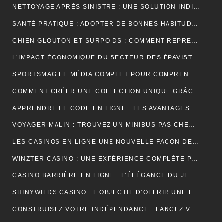
NETTOYAGE APRÈS SINISTRE : UNE SOLUTION INDISPENSABLE POUR RETROUVER DES ESPACES SÛRS ET SALUBRES
SANTÉ PRATIQUE : ADOPTER DE BONNES HABITUDES AU QUOTIDIEN
CHIEN GLOUTON ET SURPOIDS : COMMENT REPRENDRE LE CONTRÔLE DES PORTIONS ?
L’IMPACT ÉCONOMIQUE DU SECTEUR DES ÉPAVISTES EN FRANCE
SPORTSMAG LE MÉDIA COMPLET POUR COMPRENDRE LE SPORT LA NUTRITION ET LA PERFORMANCE
COMMENT CRÉER UNE COLLECTION UNIQUE GRÂCE À UN GROSSISTE DE VÊTEMENTS PERSONNALISÉS
APPRENDRE LE CODE EN LIGNE : LES AVANTAGES D’UNE FORMATION ENTIÈREMENT NUMÉRIQUE
VOYAGER MALIN : TROUVEZ UN MINIBUS PAS CHER POUR VOS DÉPLACEMENTS EN GROUPE
LES CASINOS EN LIGNE UNE NOUVELLE FAÇON DE VIVRE LE JEU
WINZTER CASINO : UNE EXPÉRIENCE COMPLÈTE POUR LES AMATEURS DE JEUX EN LIGNE
CASINO BARRIÈRE EN LIGNE : L’ÉLÉGANCE DU JEU NUMÉRIQUE AU SERVICE DES JOUEURS MODERNES
SHINYWILDS CASINO : L’OBJECTIF D’OFFRIR UNE EXPÉRIENCE DE JEU EXCEPTIONNELLE ET SÉCURISÉE
CONSTRUISEZ VOTRE INDÉPENDANCE : LANCEZ VOTRE ACTIVITÉ DE MARCHAND DE BIENS OU AGENT IMMOBILIER