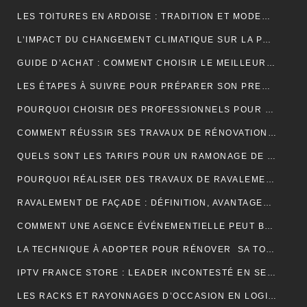
LES TOITURES EN ARDOISE : TRADITION ET MODERNITÉ
L’IMPACT DU CHANGEMENT CLIMATIQUE SUR LA PRODUCTION DE VANILLE À MADAGASCAR
GUIDE D’ACHAT : COMMENT CHOISIR LE MEILLEUR SPIROMÈTRE POUR VOS BESOINS
LES ÉTAPES À SUIVRE POUR PRÉPARER SON PREMIER MARATHON
POURQUOI CHOISIR DES PROFESSIONNELS POUR VOTRE DÉMÉNAGEMENT CLICHY ?
COMMENT RÉUSSIR SES TRAVAUX DE RÉNOVATION DE COUVERTURE ?
QUELS SONT LES TARIFS POUR UN RAMONAGE DE CHEMINÉE ?
POURQUOI RÉALISER DES TRAVAUX DE RAVALEMENT DE FAÇADE ?
RAVALEMENT DE FAÇADE : DÉFINITION, AVANTAGES ET ERREURS À ÉVITER
COMMENT UNE AGENCE ÉVÉNEMENTIELLE PEUT BOOSTER L’ATTRACTIVITÉ D’UNE DESTINATION TOURISTIQUE ?
LA TECHNIQUE À ADOPTER POUR RÉNOVER SA TOITURE EN TUILES
IPTV FRANCE STORE : LEADER INCONTESTÉ EN SERVICES IPTV DE QUALITÉ SUPÉRIEURE
LES RACKS ET RAYONNAGES D’OCCASION EN LOGISTIQUE