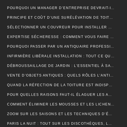
POURQUOI UN MANAGER D’ENTREPRISE DEVRAIT-IL SUIVRE UNE FORMATION EN COMMUNICATION ?
PRINCIPE ET COÛT D’UNE SURÉLÉVATION DE TOITURE
SÉLECTIONNER UN COUVREUR POUR INSTALLER ET ENTRETENIR VOTRE TOIT
EXPERTISE SÉCHERESSE : COMMENT VOUS FAIRE INDEMNISER PAR VOTRE ASSURANCE HABITATION ?
POURQUOI PASSER PAR UN ANTIQUAIRE PROFESSIONNEL ?
INFIRMIÈRE LIBÉRALE INSTALLATION : TOUT CE QUE VOUS DEVEZ SAVOIR
DÉBROUSSAILLAGE DE JARDIN : L’ESSENTIEL À SAVOIR SUR CETTE OPÉRATION
VENTE D’OBJETS ANTIQUES : QUELS RÔLES L’ANTIQUAIRE ASSURE-T-IL ?
QUAND LA RÉFECTION DE LA TOITURE EST INDISPENSABLE?
POUR QUELLES RAISONS FAUT-IL ÉLAGUER LES ARBUSTES ET LES ARBRES ?
COMMENT ÉLIMINER LES MOUSSES ET LES LICHENS ACCUMULÉS SUR LE TOIT ?
ZOOM SUR LES SAISONS ET LES TECHNIQUES D’ÉLAGAGE D’ARBRE
PARIS LA NUIT : TOUT SUR LES DISCOTHÈQUES, LES BARS ET LA VIE NOCTURNE