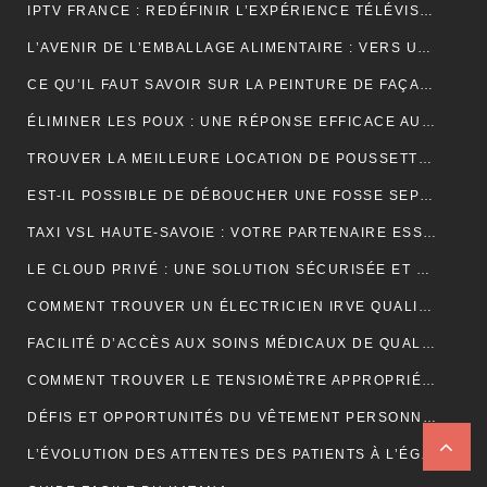
IPTV FRANCE : REDÉFINIR L’EXPÉRIENCE TÉLÉVISUELLE
L’AVENIR DE L’EMBALLAGE ALIMENTAIRE : VERS UNE RÉVOLUTION DURABLE ?
CE QU’IL FAUT SAVOIR SUR LA PEINTURE DE FAÇADE
ÉLIMINER LES POUX : UNE RÉPONSE EFFICACE AU CENTRE DE TRAITEMENT DES POUX À LYON
TROUVER LA MEILLEURE LOCATION DE POUSSETTE: FACILITEZ VOS DÉPLACEMENTS AVEC BÉBÉ
EST-IL POSSIBLE DE DÉBOUCHER UNE FOSSE SEPTIQUE NATURELLEMENT ?
TAXI VSL HAUTE-SAVOIE : VOTRE PARTENAIRE ESSENTIEL POUR DES DÉPLACEMENTS MÉDICAUX SÛRS ET CONFORTABLES
LE CLOUD PRIVÉ : UNE SOLUTION SÉCURISÉE ET POLYVALENTE POUR LE STOCKAGE ET L’ACCÈS AUX DONNÉES
COMMENT TROUVER UN ÉLECTRICIEN IRVE QUALIFIÉ POUR VOTRE PROJET DE MOBILITÉ ÉLECTRIQUE ?
FACILITÉ D’ACCÈS AUX SOINS MÉDICAUX DE QUALITÉ AVEC LES TAXIS VSL DE CLERMONT-FERRAND
COMMENT TROUVER LE TENSIOMÈTRE APPROPRIÉ POUR VOUS?
DÉFIS ET OPPORTUNITÉS DU VÊTEMENT PERSONNALISÉ : ANALYSE DU SECTEUR
L’ÉVOLUTION DES ATTENTES DES PATIENTS À L’ÉGARD DU TÉLÉSECRÉTARIAT MÉDICAL : SERVICES PERSONNALISÉS, RÉPONSE RAPIDE ET DISPONIBILITÉ