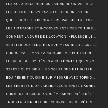
LES SOLUTIONS POUR UN JARDIN RÉSISTANT À LA SÉCHERESSE
LES OUTILS INDISPENSABLES POUR UN JARDINIER PROFESSIONNEL
QUELS SONT LES BIENFAITS DU VAE SUR LA SANTÉ ?
LES AVANTAGES ET INCONVÉNIENTS DES TOITURES EN BARDEAUX
COMMENT LA DURÉE DE LOCATION INFLUENCE LE PRIX D’UNE BENNE ?
ACHETER DES FENÊTRES SUR MESURE EN LIGNE : GUIDE ET ASTUCES
COURS D’ALLEMAND À NUREMBERG : PETITS GROUPES, PROFESSEURS EXPÉRIMENTÉS, AMBIANCE CONVIVIALE
LE GUIDE DES SYSTÈMES AUDIO DOMESTIQUES POUR LES DÉBUTANTS
STRESS QUOTIDIEN : LES SOLUTIONS NATURELLES POUR RETROUVER VITALITÉ ET BIEN-ÊTRE
ÉQUIPEMENT CUISINE SUR MESURE AVEC TOFINOX MAROC
LES SECRETS D’UN JARDIN FLEURI TOUTE L’ANNÉE
COMMENT REGARDER VOS ÉMISSIONS PRÉFÉRÉES PARTOUT EN FRANCE ?
TROUVER UN MEILLEUR FOURNISSEUR DE VÊTEMENTS TENDANCES POUR VOTRE BOUTIQUE