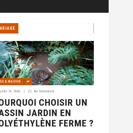
ARIAGE
CO & MAISON
uillet 14, 2026
|
No Comments
OURQUOI CHOISIR UN
ASSIN JARDIN EN
OLYÉTHYLÈNE FERME ?