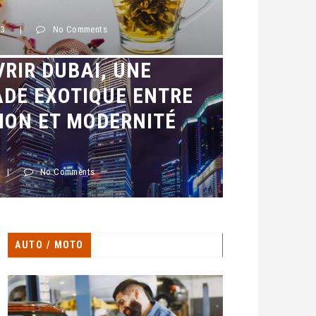
23
|
No Comments
RIR DUBAI, UNE
DE EXOTIQUE ENTRE
ION ET MODERNITÉ
|
No Comments
AUTO / MOTO