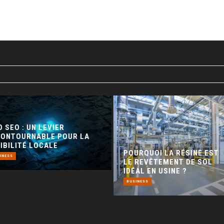
 SEO : UN LEVIER
CONTOURNABLE POUR LA
IBILITÉ LOCALE
POURQUOI LA RÉSINE EST
INESS
LE REVÊTEMENT DE SOL
IDÉAL EN USINE ?
BUSINESS