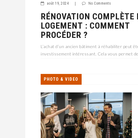
août 19, 2024
|
No Comments
RÉNOVATION COMPLÈTE 
LOGEMENT : COMMENT
PROCÉDER ?
L’achat d’un ancien bâtiment à réhabiliter peut êt
investissement intéressant. Cela vous permet de 
d’achat attractif et de réaliser une maison parfa
attentes. Mais avant de procéder à
PHOTO & VIDEO