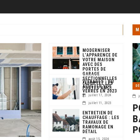
M
MODERNISER
L’APPARENCE DE
VOTRE MAISON
AVEC DES
PORTES DE
GARAGE
SECTIONNELLES
VITRAGES : OÙ
(ADOPTEZ LES
ACHETER VOS
DÉ
PORTES AMC)
VERRES EN 2023
?
juillet 17, 2024
j
juillet 11, 2023
P
ENTRETIEN DE
B
CHAUFFAGE : LES
TRAVAUX DE
P
RAMONAGE EN
DÉTAIL
août 15, 2024