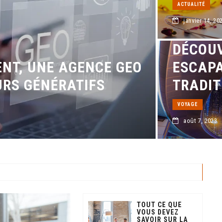
ACTUALITÉ
janvier 14, 20
DÉCOUV
NT, UNE AGENCE GEO
ESCAPA
RS GÉNÉRATIFS
TRADIT
VOYAGE
août 7, 2023
TOUT CE QUE
VOUS DEVEZ
SAVOIR SUR LA