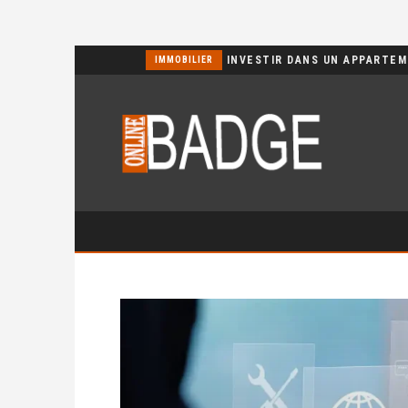
POURQUOI CHOISIR UN BASSIN JARDIN EN POLYÉTHYLÈNE FERME ?
IMMOBILIER