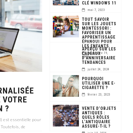
CLÉ WINDOWS 11
mai 7, 2023
TOUT SAVOIR
SUR LES JOUETS
MONTESSORI :
FAVORISER UN
APPRENTISSAGE
ÉPANOUI POUR
LES ENFANTS
APERÇU SUR LES
CADEAUX
septembre 19,
2023
D’ANNIVERSAIRE
TENDANCES
juillet 24, 2024
POURQUOI
UTILISER UNE E-
CIGARETTE ?
RNALISÉE
février 23, 2023
E VOTRE
N ?
VENTE D’OBJETS
ANTIQUES :
QUELS RÔLES
) est essentielle pour
L’ANTIQUAIRE
ASSURE-T-IL ?
Toutefois, de