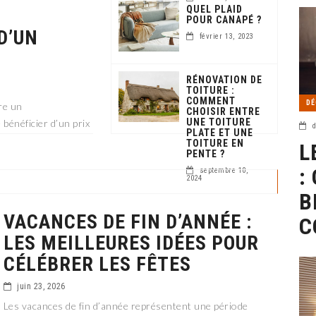
QUEL PLAID
POUR CANAPÉ ?
D’UN
février 13, 2023
RÉNOVATION DE
TOITURE :
COMMENT
DÉ
re un
CHOISIR ENTRE
UNE TOITURE
bénéficier d’un prix
d
PLATE ET UNE
itement ajustée à vos
TOITURE EN
L
PENTE ?
:
septembre 10,
2024
B
VACANCES DE FIN D’ANNÉE :
C
LES MEILLEURES IDÉES POUR
CÉLÉBRER LES FÊTES
juin 23, 2026
Les vacances de fin d’année représentent une période