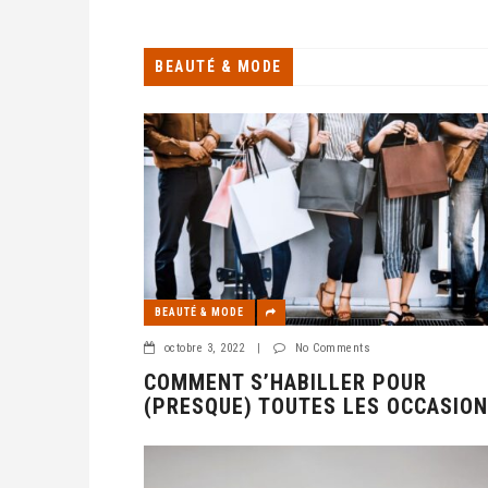
nombreuses entreprises, notamment les PME, n’o
ni les compétences en interne pour gé
BEAUTÉ & MODE
BEAUTÉ & MODE
octobre 3, 2022
|
No Comments
COMMENT S’HABILLER POUR
(PRESQUE) TOUTES LES OCCASION