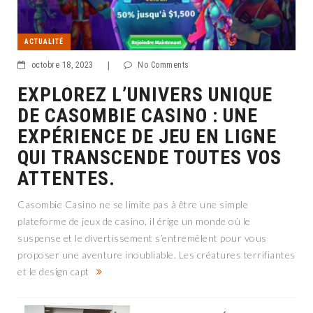
ACTUALITÉ
octobre 18, 2023
|
No Comments
EXPLOREZ L’UNIVERS UNIQUE
DE CASOMBIE CASINO : UNE
EXPÉRIENCE DE JEU EN LIGNE
QUI TRANSCENDE TOUTES VOS
ATTENTES.
Casombie Casino ne se limite pas à être une simple
plateforme de jeux de casino, il érige un monde où le
suspense et le divertissement s’entremêlent pour vous
proposer une aventure inoubliable. Les créatures terrifiantes
et le design capt