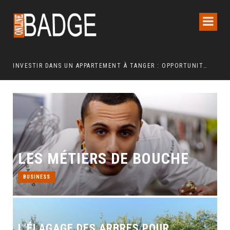
INVESTIR DANS UN APPARTEMENT À TANGER : OPPORTUNITÉS ET POINTS ESSENTIELS À CONNAÎTRE
COMMENT UNE REFONTE TECHNIQUE AXÉE SUR LES SIGNAUX WEB ESSENTIELS A BOOSTÉ LES VENTES D’UNE BOUTIQUE EN LIGNE
LES MÉTIERS DE BOUCHE
BUSINESS
L’ÉLAGAGE DES ARBRES POUR