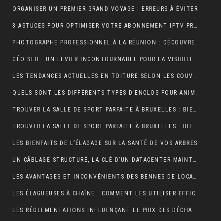
ORGANISER UN PREMIER GRAND VOYAGE : ERREURS À ÉVITER
3 ASTUCES POUR OPTIMISER VOTRE ABONNEMENT IPTV PREMIUM EN FRANCE
PHOTOGRAPHE PROFESSIONNEL À LA RÉUNION : DÉCOUVREZ L’EXPÉRIENCE UNIQUE D’UNE SÉANCE PHOTO EN STUDIO
GÉO SEO : UN LEVIER INCONTOURNABLE POUR LA VISIBILITÉ LOCALE
LES TENDANCES ACTUELLES EN TOITURE SELON LES COUVREURS EXPÉRIMENTÉS
QUELS SONT LES DIFFÉRENTS TYPES D’ENCLOS POUR ANIMAUX ?
TROUVER LA SALLE DE SPORT PARFAITE À BRUXELLES : BIEN PLUS QU’UNE QUESTION D’ADRESSE
TROUVER LA SALLE DE SPORT PARFAITE À BRUXELLES : BIEN PLUS QU’UNE QUESTION D’ADRESSE
LES BIENFAITS DE L’ÉLAGAGE SUR LA SANTÉ DE VOS ARBRES
UN CÂBLAGE STRUCTURÉ, LA CLÉ D’UN DATACENTER MAINTENABLE
LES AVANTAGES ET INCONVÉNIENTS DES BENNES DE LOCATION À PRIX RÉDUIT
LES ÉLAGUEUSES À CHAÎNE : COMMENT LES UTILISER EFFICACEMENT
LES RÉGLEMENTATIONS INFLUENÇANT LE PRIX DES DÉCHARGES DE BENNE