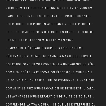
SERVEUR IPTV : QU’EST-CE QUE C’EST ET COMMENT CHOISIR LE MEILLEUR EN 2024 ?
GUIDE COMPLET POUR UN ABONNEMENT IPTV 12 MOIS SMART TV
L’ART DE SUBLIMER LES DIRIGEANTS ET PROFESSIONNELS
POURQUOI OPTER POUR UN ASSISTANT VIRTUEL POUR SA PME ET TPE : LA CLÉ D’UNE EFFICACITÉ DÉCUPLÉE
LE GUIDE COMPLET POUR UTILISER LES CARTOUCHES DE CRÈME AU PROTOXYDE D’AZOTE DE MANIÈRE SÛRE ET CRÉATIVE DANS LA CUISINE
LES MEILLEURS ABONNEMENTS IPTV EN 2025
L’IMPACT DE L’ÉTÊTAGE D’ARBRE SUR L’ÉCOSYSTÈME
RÉSERVATION VTC HAUT DE GAMME À MARSEILLE : LUXE ET CONFORT
POURQUOI CONFIER VOS CONTENUS À UNE AGENCE DE RÉDACTION ? LA CLÉ DU SUCCÈS EN LIGNE
COMBIEN COÛTE LA RÉNOVATION ÉLECTRIQUE D’UNE MAISON OU D’UN APPARTEMENT ?
LE POUVOIR DU CHIFFRE 7 : UN PORTE-BONHEUR MYSTIQUE
COMMENT LE PRIX D’UNE LOCATION DE BENNE EST-IL CALCULÉ ?
LES AVANTAGES D’UNE RÉPARATION DE FUITE DE TOITURE EN URGENCE
COMPRENDRE LA TVA À DUBAÏ : CE QUE LES ENTREPRISES DOIVENT SAVOIR