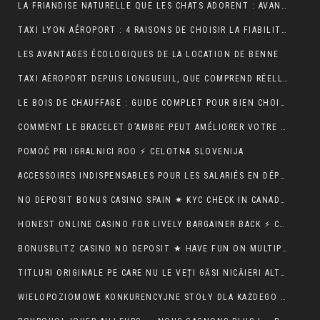
LA FRIANDISE NATURELLE QUE LES CHATS ADORENT : AVANTAGES ET CONSEILS
TAXI LYON AÉROPORT : 4 RAISONS DE CHOISIR LA FIABILITÉ ET LE CONFORT POUR VOS TRAJETS
LES AVANTAGES ÉCOLOGIQUES DE LA LOCATION DE BENNE
TAXI AÉROPORT DEPUIS LONGUEUIL, QUE COMPREND RÉELLEMENT LE PRIX ANNONCÉ ?
LE BOIS DE CHAUFFAGE : GUIDE COMPLET POUR BIEN CHOISIR SON COMBUSTIBLE
COMMENT LE BRACELET D’AMBRE PEUT AMÉLIORER VOTRE QUOTIDIEN
POMOČ PRI IGRALNICI ROO ⚡ CELOTNA SLOVENIJA
ACCESSOIRES INDISPENSABLES POUR LES SALARIÉS EN DÉPLACEMENT PROFESSIONNEL
NO DEPOSIT BONUS CASINO SPAIN ✷ KYC CHECK IN CANADA 🍀
HONEST ONLINE CASINO FOR LIVELY BARGAINER BACK ⚡️ CA ♦️
BONUSBLITZ CASINO NO DEPOSIT ★ HAVE FUN ON MULTIPLE PLATFORMS AUTOMATICALLY CANADIAN FEDERATION 💸
TITLURI ORIGINALE PE CARE NU LE VEȚI GĂSI NICĂIERI ALTUNDEVA. ♬ CONSTANȚA 🔮
WIELOPOZIOMOWE KONKURENCYJNE STOŁY DLA KAŻDEGO POZIOMU UMIEJĘTNOŚCI · RZECZPOSPOLITA POLSKA 💵