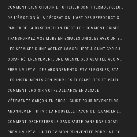
COMMENT BIEN CHOISIR ET UTILISER SON THERMOCYCLEUR AU LABORATOIRE
DE L’ÉMOTION À LA DÉCORATION, L’ART DES REPRODUCTIONS QUI DONNENT VIE À VOS MURS
PARLER DE LA DYSFONCTION ÉRECTILE : COMMENT BRISER LE TABOU ?
TRANSFORMEZ VOS MURS EN ESPACES UNIQUES AVEC UN STICKERS PERSONNALISÉ C-STICKERS
LES SERVICES D’UNE AGENCE IMMOBILIÈRE À SAINT-CYR-SUR-MER EXPLIQUÉS EN DÉTAIL
OSCAR RÉFÉRENCEMENT, UNE AGENCE GEO ADAPTÉE AUX MOTEURS GÉNÉRATIFS
PREMIUM IPTV : DES ABONNEMENTS IPTV FLEXIBLES, STABLES ET COMPLETS
LES INSTRUMENTS ZEN POUR LES THÉRAPEUTES ET PRATIQUANTS DE YOGA
COMMENT CHOISIR VOTRE ALLIANCE EN ALSACE
VÊTEMENTS GARÇON EN GROS : GUIDE POUR REVENDEURS ET MAGASINS
ABONNEMENT IPTV : LA NOUVELLE FAÇON DE REGARDER LA TÉLÉVISION
COMMENT ORCHESTRER LE SANS-FAUTE DANS UNE LOCATION SAISONNIÈRE ?
PREMIUM IPTV : LA TÉLÉVISION RÉINVENTÉE POUR UNE EXPÉRIENCE SUR MESURE