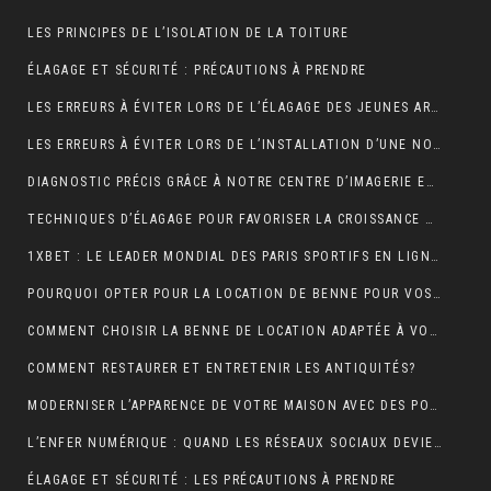
LES PRINCIPES DE L’ISOLATION DE LA TOITURE
ÉLAGAGE ET SÉCURITÉ : PRÉCAUTIONS À PRENDRE
LES ERREURS À ÉVITER LORS DE L’ÉLAGAGE DES JEUNES ARBRES
LES ERREURS À ÉVITER LORS DE L’INSTALLATION D’UNE NOUVELLE TOITURE
DIAGNOSTIC PRÉCIS GRÂCE À NOTRE CENTRE D’IMAGERIE ET SCANNER MODERNE
TECHNIQUES D’ÉLAGAGE POUR FAVORISER LA CROISSANCE DES ARBRES
1XBET : LE LEADER MONDIAL DES PARIS SPORTIFS EN LIGNE GRÂCE À UNE PLATEFORME CONVIVIALE ET UNE DIVERSITÉ DE MARCHÉS
POURQUOI OPTER POUR LA LOCATION DE BENNE POUR VOS PROJETS DE CONSTRUCTION?
COMMENT CHOISIR LA BENNE DE LOCATION ADAPTÉE À VOS BESOINS?
COMMENT RESTAURER ET ENTRETENIR LES ANTIQUITÉS?
MODERNISER L’APPARENCE DE VOTRE MAISON AVEC DES PORTES DE GARAGE SECTIONNELLES (ADOPTEZ LES PORTES AMC)
L’ENFER NUMÉRIQUE : QUAND LES RÉSEAUX SOCIAUX DEVIENNENT UN CAUCHEMAR
ÉLAGAGE ET SÉCURITÉ : LES PRÉCAUTIONS À PRENDRE