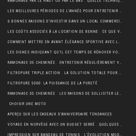
RAMONAGE PAR LE HAUT OU PAR LE BAS : QUELLE TECHNIQUE EST LA PLUS EFFICACE ?
LES MEILLEURES PÉRIODES DE L’ANNÉE POUR ENTRETENIR VOS GOUTTIÈRES
6 BONNES RAISONS D’INVESTIR DANS UN LOCAL COMMERCIAL
LES COÛTS ASSOCIÉS À LA LOCATION DE BENNE : CE QUE VOUS DEVEZ SAVOIR
COMMENT METTRE EN AVANT ÉLÉGANCE SPORTIVE AVEC LE POLO RUGBY ALL BLACK ?
LES SIGNES INDIQUANT QU’IL EST TEMPS DE RÉNOVER VOTRE TOITURE
RAMONAGE DE CHEMINÉE : ENTRETENIR RÉGULIÈREMENT VOS CONDUITS DE FUMÉE
FILTROPURE TRIPLE ACTION : LA SOLUTION TOTALE POUR L’EAU
FILTROPURE 5000: LA PUISSANCE DE LA PURETÉ
RAMONAGE DE CHEMINÉE : LES RAISONS DE SOLLICITER LES SERVICES D’UN PROFESSIONNEL
CHOISIR UNE MOTO
APERÇU SUR LES CADEAUX D’ANNIVERSAIRE TENDANCES
VOYAGE EN NORVÈGE AVEC UN BUDGET SERRÉ : QUELQUES PETITS CONSEILS
IMPRESSION SUR BANDEAU DE TENNIS : L’ÉVOLUTION MODERNE