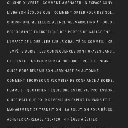
CUISINE OUVERTE : COMMENT AMÉNAGER UN ESPACE CONVIVIAL ET FONCTIONNEL ?
LIVRAISON ÉCOLOGIQUE : COMMENT OPTER POUR DES SOLUTIONS DE LIVRAISON DURABLES POUR VOS ACHATS EN LIGNE
CHOISIR UNE MEILLEURE AGENCE WEBMARKETING À TOULOUSE : 4 CRITÈRES À CONSIDÉRER
PERFORMANCE ÉNERGÉTIQUE DES PORTES DE GARAGE ENROULABLES : ALUMINIUM, PVC OU ACIER ?
L’IMPACT DE L’OREILLER SUR LA QUALITÉ DU SOMMEIL : CE QUE VOUS DEVEZ SAVOIR POUR OPTIMISER VOTRE REPOS
TEMPÊTE BORIS : LES CONSÉQUENCES SONT GRAVES DANS CERTAINS PAYS EUROPÉENS
L’ESSENTIEL À SAVOIR SUR LA PUÉRICULTURE DE L’ENFANT
GUIDE POUR RÉUSSIR SON JARDINAGE EN AUTOMNE
COMMENT TROUVER UN PLOMBIER DE CONFIANCE À BORDEAUX ?
FEMME ET QUOTIDIEN : ÉQUILIBRE ENTRE VIE PROFESSIONNELLE ET PERSONNELLE
GUIDE PRATIQUE POUR DEVENIR UN EXPERT EN PARIS ET EN JEUX
MANAGEMENT DE TRANSITION : LA SOLUTION POUR RÉUSSIR LES TRANSFORMATIONS COMPLEXES EN ENTREPRISE
ACHETER CARRELAGE 120×120 : 4 PIÈGES À ÉVITER