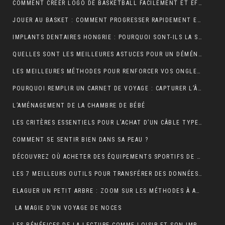
COMMENT CRÉER LOGO DE BASKETBALL FACILEMENT ET EFFICACEMENT ?
JOUER AU BASKET : COMMENT PROGRESSER RAPIDEMENT EN TECHNIQUE ?
IMPLANTS DENTAIRES HONGRIE : POURQUOI SONT-ILS LA SOLUTION IDÉALE POUR UN SOURIRE PARFAIT ET ABORDABLE ?
QUELLES SONT LES MEILLEURES ASTUCES POUR UN DÉMÉNAGEMENT ÎLE DE FRANCE RÉUSSI ET SANS TRACAS ?
LES MEILLEURES MÉTHODES POUR RENFORCER VOS ONGLES FRAGILES
POURQUOI REMPLIR UN CARNET DE VOYAGE : CAPTURER L’ÂME DE VOS AVENTURES
L’AMÉNAGEMENT DE LA CHAMBRE DE BÉBÉ
LES CRITÈRES ESSENTIELS POUR L’ACHAT D’UN CÂBLE TYPE 2 POUR VÉHICULES ÉLECTRIQUES
COMMENT SE SENTIR BIEN DANS SA PEAU ?
DÉCOUVREZ OÙ ACHETER DES ÉQUIPEMENTS SPORTIFS DE QUALITÉ EN LIGNE
LES 7 MEILLEURS OUTILS POUR TRANSFÉRER DES DONNÉES D’ANDROID VERS MAC
ELAGUER UN PETIT ARBRE : ZOOM SUR LES MÉTHODES À ADOPTER
LA MAGIE D’UN VOYAGE DE NOCES