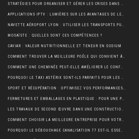
STRATÉGIES POUR ORGANISER ET GÉRER LES CRISES DANS UNE ENTREPRISE
APPLICATIONS IPTV : LUMIÈRES SUR LES AVANTAGES DE LEUR UTILISATION
NAVETTE AÉROPORT LYON : UTILISER LES TRANSPORTS PUBLICS ET TAXIS
MOSAÏSTE : QUELLES SONT CES COMPÉTENCES ?
CAVIAR : VALEUR NUTRITIONNELLE ET TENEUR EN SODIUM
COMMENT TROUVER LA MEILLEURE POÊLE QUI CONVIENT À VOTRE MAISON ?
COMMENT UNE CHEMINÉE PEUT-ELLE AMÉLIORER LE CONFORT ET L’ESTHÉTIQUE DE VOTRE MAISON ?
POURQUOI LE TAXI ASTÉRIX SONT-ILS PARFAITS POUR LES TOURISTES ?
SPORT ET RÉCUPÉRATION : OPTIMISEZ VOS PERFORMANCES AVEC LES HUILES CBD À PARIS
FERMETURES ET EMBALLAGES EN PLASTIQUE : POUR UNE PROTECTION OPTIMALE DE VOS PRODUITS
LES TRAVAUX DE SECOND ŒUVRE DANS UNE CONSTRUCTION DE MAISON
COMMENT CHOISIR LA MEILLEURE ENTREPRISE POUR VOTRE DÉMÉNAGEMENT PARIS MARSEILLE?
POURQUOI LE DÉBOUCHAGE CANALISATION 77 EST-IL ESSENTIEL POUR ÉVITER LES DÉSAGRÉMENTS MAJEURS ?