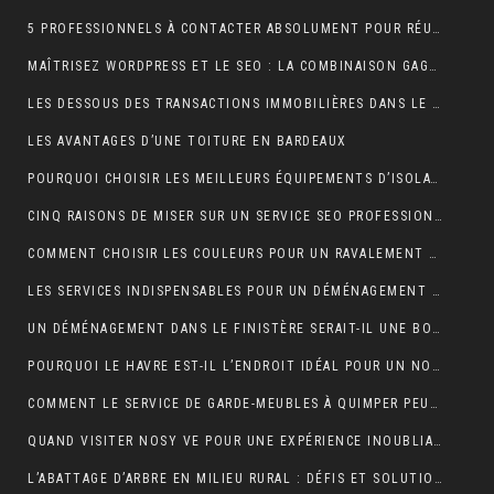
5 PROFESSIONNELS À CONTACTER ABSOLUMENT POUR RÉUSSIR SON MARIAGE
MAÎTRISEZ WORDPRESS ET LE SEO : LA COMBINAISON GAGNANTE POUR VOTRE SITE WEB
LES DESSOUS DES TRANSACTIONS IMMOBILIÈRES DANS LE SECTEUR HÔTELIER
LES AVANTAGES D’UNE TOITURE EN BARDEAUX
POURQUOI CHOISIR LES MEILLEURS ÉQUIPEMENTS D’ISOLATION PHONIQUE POUR TOITURE ?
CINQ RAISONS DE MISER SUR UN SERVICE SEO PROFESSIONNEL
COMMENT CHOISIR LES COULEURS POUR UN RAVALEMENT DE FAÇADE ?
LES SERVICES INDISPENSABLES POUR UN DÉMÉNAGEMENT RÉUSSI EN BRETAGNE
UN DÉMÉNAGEMENT DANS LE FINISTÈRE SERAIT-IL UNE BONNE IDÉE?
POURQUOI LE HAVRE EST-IL L’ENDROIT IDÉAL POUR UN NOUVEAU DÉPART EN 2024 ?
COMMENT LE SERVICE DE GARDE-MEUBLES À QUIMPER PEUT-IL SIMPLIFIER VOTRE DÉMÉNAGEMENT ET PROTÉGER VOS BIENS ?
QUAND VISITER NOSY VE POUR UNE EXPÉRIENCE INOUBLIABLE ?
L’ABATTAGE D’ARBRE EN MILIEU RURAL : DÉFIS ET SOLUTIONS