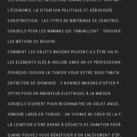
LES BÉNÉFICES DE LA LECTURE COMME LOISIR ET SON IMPACT SUR LA COGNITION
L’ÉCONOMIE, LA SITUATION POLITIQUE ET DÉBOUCHÉE
CONSTRUCTION : LES TYPES DE MATÉRIAUX DE CONSTRUCTION UTILISÉS
CONSEILS POUR LES MAMANS QUI TRAVAILLENT : TROUVER UN ÉQUILIBRE ENTRE CARRIÈRE ET VIE FAMILIALE
LES MÉTIERS DE BOUCHE
COMMENT LES OBJETS ANCIENS PEUVENT-ILS ÊTRE UN PLACEMENT FINANCIER INTELLIGENT ?
LES ÉLÉMENTS CLÉS À INCLURE DANS UN CV PROFESSIONNEL POUR ATTIRER LES RECRUTEURS
POURQUOI CHOISIR LA TUNISIE POUR VOTRE SOUS-TRAITANCE INDUSTRIELLE?
ENTRETIEN DE CHEMINÉE : 3 BONNES RAISONS D’OPTER POUR LE RAMONAGE MÉCANIQUE
OPTER POUR UN RADIATEUR ÉLECTRIQUE À LA MAISON
CONSEILS D’EXPERT POUR RECONNAITRE UN OBJET ANCIEN AUTHENTIQUE
GRAVURE LASER EN TUNISIE : UN VOYAGE AU CŒUR DE LA PERSONNALISATION
LA LOCATION D’UNE BENNE À DÉCHETS DE CHANTIER POUR UNE ENTREPRISE
QUAND POUVEZ-VOUS BÉNÉFICIER D’UN ENLÈVEMENT D’ÉPAVE GRATUIT EN FRANCE ? : GUIDE COMPLET