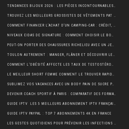
TENDANCES BIJOUX 2026 : LES PIÈCES INCONTOURNABLES À PORTER CETTE ANNÉE
TROUVEZ LES MEILLEURS GROSSISTES DE VÊTEMENTS PAT PATROUILLE POUR BOOSTER VOTRE ACTIVITÉ DE REVENTE RENTABLE
COMMENT FINANCER L’ACHAT D’UN CAMPING-CAR : CRÉDIT, LEASING OU PAIEMENT COMPTANT ?
NIVEAUX EIDAS DE SIGNATURE : COMMENT CHOISIR LE BON NIVEAU POUR SÉCURISER VOS DOCUMENTS
PEUT-ON PORTER DES CHAUSSURES RICHELIEU AVEC UN JEAN ?
TOULON AUTREMENT : MANGER, FLÂNER ET DÉCOUVRIR LES VRAIES BONNES ADRESSES
COMMENT L’OBÉSITÉ AFFECTE LES TAUX DE TESTOSTÉRONE ET LA LIBIDO MASCULINE
LE MEILLEUR SHORT FEMME COMMENT LE TROUVER RAPIDEMENT ET EFFICACEMENT
SUBLIMEZ VOS VACANCES AVEC UN BODY PAIN DE SUCRE PARFAIT POUR UN LOOK ÉLÉGANT EN VOYAGE
DEVENIR COACH SPORTIF À PARIS : COMPARATIF DES FORMATIONS CQP FITNESS
GUIDE IPTV LES 5 MEILLEURS ABONNEMENT IPTV FRANÇAIS 4K
GUIDE IPTV PAYPAL : TOP 7 ABONNEMENTS 4K EN FRANCE
LES GESTES QUOTIDIENS POUR PRÉVENIR LES INFECTIONS CHEZ LES VOLAILLES