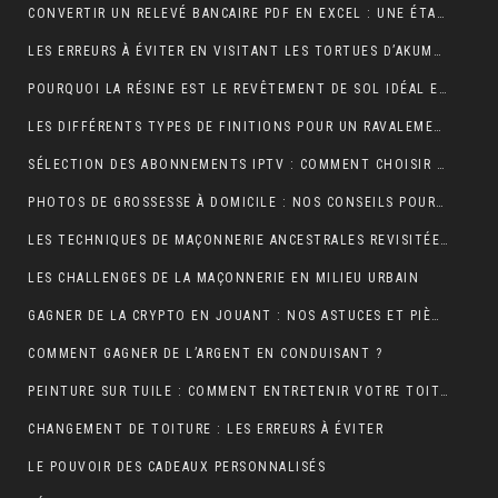
CONVERTIR UN RELEVÉ BANCAIRE PDF EN EXCEL : UNE ÉTAPE CLÉ POUR MIEUX GÉRER SES FINANCES
LES ERREURS À ÉVITER EN VISITANT LES TORTUES D’AKUMAL
POURQUOI LA RÉSINE EST LE REVÊTEMENT DE SOL IDÉAL EN USINE ?
LES DIFFÉRENTS TYPES DE FINITIONS POUR UN RAVALEMENT DE FAÇADE RÉUSSI
SÉLECTION DES ABONNEMENTS IPTV : COMMENT CHOISIR L’OFFRE QUI VOUS CORRESPOND ?
PHOTOS DE GROSSESSE À DOMICILE : NOS CONSEILS POUR UNE SÉANCE INTIMISTE RÉUSSIE !
LES TECHNIQUES DE MAÇONNERIE ANCESTRALES REVISITÉES
LES CHALLENGES DE LA MAÇONNERIE EN MILIEU URBAIN
GAGNER DE LA CRYPTO EN JOUANT : NOS ASTUCES ET PIÈGES À ÉVITER !
COMMENT GAGNER DE L’ARGENT EN CONDUISANT ?
PEINTURE SUR TUILE : COMMENT ENTRETENIR VOTRE TOITURE APRÈS L’APPLICATION ?
CHANGEMENT DE TOITURE : LES ERREURS À ÉVITER
LE POUVOIR DES CADEAUX PERSONNALISÉS