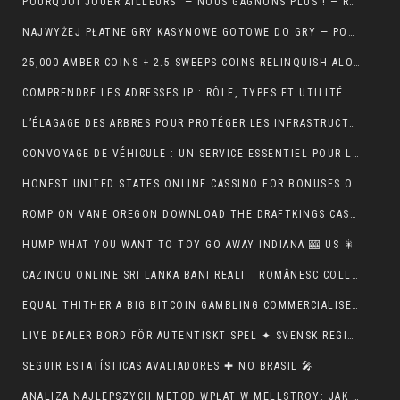
POURQUOI JOUER AILLEURS — NOUS GAGNONS PLUS ! — RÉPUBLIQUE FRANÇAISE 💵
NAJWYŻEJ PŁATNE GRY KASYNOWE GOTOWE DO GRY — POLSKA REGION CLAIM YOUR REWARD
25,000 AMBER COINS + 2.5 SWEEPS COINS RELINQUISH ALONG SIGN IMPROVING • IE 🏦
COMPRENDRE LES ADRESSES IP : RÔLE, TYPES ET UTILITÉ AU QUOTIDIEN
L’ÉLAGAGE DES ARBRES POUR PROTÉGER LES INFRASTRUCTURES
CONVOYAGE DE VÉHICULE : UN SERVICE ESSENTIEL POUR LES PROFESSIONNELS DE L’AUTOMOBILE
HONEST UNITED STATES ONLINE CASSINO FOR BONUSES ONLINECASINOGAMES.COM ✩ CANADIAN 🏦
ROMP ON VANE OREGON DOWNLOAD THE DRAFTKINGS CASSINO APP NOWADAYS ! NEW ZEALAND 🪙
HUMP WHAT YOU WANT TO TOY GO AWAY INDIANA 🎰 US 🎇
CAZINOU ONLINE SRI LANKA BANI REALI _ ROMÂNESC COLLECT BONUS
EQUAL THITHER A BIG BITCOIN GAMBLING COMMERCIALISE ATOMIC NUMBER 49 AUSTRALIA ♠️ CANADIAN 🍀
LIVE DEALER BORD FÖR AUTENTISKT SPEL ✦ SVENSK REGION 🎧
SEGUIR ESTATÍSTICAS AVALIADORES ✚ NO BRASIL 🎤
ANALIZA NAJLEPSZYCH METOD WPŁAT W MELLSTROY: JAK ZAPEWNIĆ SOBIE BEZPIECZEŃSTWO