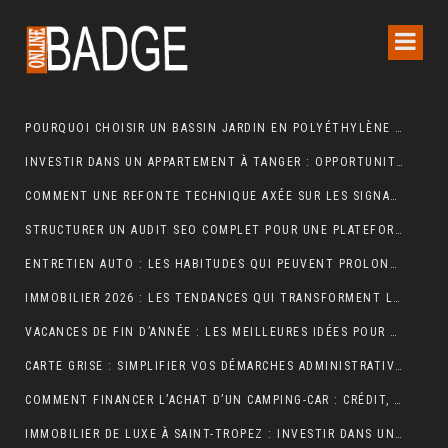
POURQUOI CHOISIR UN BASSIN JARDIN EN POLYÉTHYLÈNE FERME ?
INVESTIR DANS UN APPARTEMENT À TANGER : OPPORTUNITÉS ET POINTS ESSENTIELS À CONNAÎTRE
COMMENT UNE REFONTE TECHNIQUE AXÉE SUR LES SIGNAUX WEB ESSENTIELS A BOOSTÉ LES VENTES D’UNE BOUTIQUE EN LIGNE
STRUCTURER UN AUDIT SEO COMPLET POUR UNE PLATEFORME E-COMMERCE INTERNATIONALE
ENTRETIEN AUTO : LES HABITUDES QUI PEUVENT PROLONGER LA VIE DE VOTRE VÉHICULE
IMMOBILIER 2026 : LES TENDANCES QUI TRANSFORMENT LE MARCHÉ DE LA LOCATION
VACANCES DE FIN D’ANNÉE : LES MEILLEURES IDÉES POUR CÉLÉBRER LES FÊTES
CARTE GRISE : SIMPLIFIER VOS DÉMARCHES ADMINISTRATIVES
COMMENT FINANCER L’ACHAT D’UN CAMPING-CAR : CRÉDIT, LEASING OU PAIEMENT COMPTANT ?
IMMOBILIER DE LUXE À SAINT-TROPEZ : INVESTIR DANS UN ART DE VIVRE