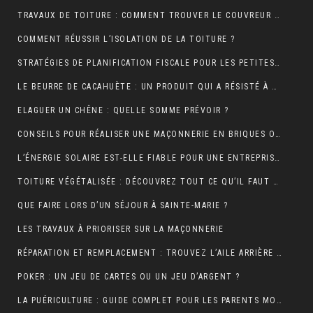
TRAVAUX DE TOITURE : COMMENT TROUVER LE COUVREUR IDÉAL?
COMMENT RÉUSSIR L’ISOLATION DE LA TOITURE ?
STRATÉGIES DE PLANIFICATION FISCALE POUR LES PETITES ET MOYENNES ENTREPRISES
LE BEURRE DE CACAHUÈTE : UN PRODUIT QUI A RÉSISTÉ À TOUTES LES GÉNÉRATIONS
ELAGUER UN CHÊNE : QUELLE SOMME PRÉVOIR ?
CONSEILS POUR RÉALISER UNE MAÇONNERIE EN BRIQUES OU EN PARPAINGS
L’ÉNERGIE SOLAIRE EST-ELLE FIABLE POUR UNE ENTREPRISE ?
TOITURE VÉGÉTALISÉE : DÉCOUVREZ TOUT CE QU’IL FAUT RETENIR À CE SUJET
QUE FAIRE LORS D’UN SÉJOUR À SAINTE-MARIE ?
LES TRAVAUX À PRIORISER SUR LA MAÇONNERIE
RÉPARATION ET REMPLACEMENT : TROUVEZ L’AILE ARRIÈRE PARFAITE POUR RESTAURER VOTRE VÉHICULE
POKER : UN JEU DE CARTES OU UN JEU D’ARGENT ?
LA PUÉRICULTURE : GUIDE COMPLET POUR LES PARENTS MODERNES.