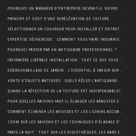
POURQUOI UN MANAGER D’ENTREPRISE DEVRAIT-IL SUIVRE UNE FORMATION EN COMMUNICATION ?
PRINCIPE ET COÛT D’UNE SURÉLÉVATION DE TOITURE
SÉLECTIONNER UN COUVREUR POUR INSTALLER ET ENTRETENIR VOTRE TOIT
EXPERTISE SÉCHERESSE : COMMENT VOUS FAIRE INDEMNISER PAR VOTRE ASSURANCE HABITATION ?
POURQUOI PASSER PAR UN ANTIQUAIRE PROFESSIONNEL ?
INFIRMIÈRE LIBÉRALE INSTALLATION : TOUT CE QUE VOUS DEVEZ SAVOIR
DÉBROUSSAILLAGE DE JARDIN : L’ESSENTIEL À SAVOIR SUR CETTE OPÉRATION
VENTE D’OBJETS ANTIQUES : QUELS RÔLES L’ANTIQUAIRE ASSURE-T-IL ?
QUAND LA RÉFECTION DE LA TOITURE EST INDISPENSABLE?
POUR QUELLES RAISONS FAUT-IL ÉLAGUER LES ARBUSTES ET LES ARBRES ?
COMMENT ÉLIMINER LES MOUSSES ET LES LICHENS ACCUMULÉS SUR LE TOIT ?
ZOOM SUR LES SAISONS ET LES TECHNIQUES D’ÉLAGAGE D’ARBRE
PARIS LA NUIT : TOUT SUR LES DISCOTHÈQUES, LES BARS ET LA VIE NOCTURNE