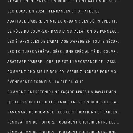
VOYAGE EN POLYNÉSIE EN COUPLE : EXPLORATION DE SES PLUS BELLES ÎLES
SEO LOCAL EN 2024 : TENDANCES ET STRATÉGIES
ABATTAGE D’ARBRE EN MILIEU URBAIN : LES DÉFIS SPÉCIFIQUES
LE RÔLE DU COUVREUR DANS L’INSTALLATION DE PANNEAUX SOLAIRES
LES ÉTAPES CLÉS DE L’ABATTAGE D’ARBRE EN TOUTE SÉCURITÉ
LES TOITURES VÉGÉTALISÉES : UNE SPÉCIALITÉ DU COUVREUR
ABATTAGE D’ARBRE : QUELLE EST L’IMPORTANCE DE L’ASSURANCE ?
COMMENT CHOISIR LE BON COUVREUR ZINGUEUR POUR VOTRE PROJET ?
ÉVÉNEMENTS FORMELS : LA CLÉ DU CHIC
COMMENT ENTRETENIR UNE FAÇADE APRÈS UN RAVALEMENT PROJETÉ ?
QUELLES SONT LES DIFFÉRENCES ENTRE UN COURS DE PIANO À DOMICILE ET CHEZ UN PROFESSEUR ?
RAMONAGE DE CHEMINÉE : LES CERTIFICATIONS ET LABELS À CONNAÎTRE
RÉNOVATION DE TOITURE : COMMENT CHOISIR ENTRE LES DIFFÉRENTS TYPES D’ISOLANTS ?
RÉNOVATION DE TOITURE : COMMENT CHOISIR ENTRE UNE TOITURE PLATE ET UNE TOITURE EN PENTE ?