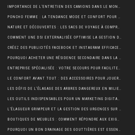
IMPORTANCE DE L’ENTRETIEN DES CAMIONS DANS LE MONDE DU TRANSPORT ROUTIER
PONCHO FEMME : LA TENDANCE MODE ET CONFORT POUR L’HIVER
NATURE ET DÉCOUVERTES : LES SACS DE VOYAGE À COMPRESSION POUR OPTIMISER CHAQUE AVENTURE
COMMENT UNE DSI EXTERNALISÉE OPTIMISE LA GESTION DE VOTRE SYSTÈME D’INFORMATION ?
CRÉEZ DES PUBLICITÉS FACEBOOK ET INSTAGRAM EFFICACES POUR VOTRE BUSINESS
POURQUOI ACHETER UNE RÉSIDENCE SECONDAIRE DANS LA STATION BALNÉAIRE DE PORTICCIO EN CORSE DU SUD, DANS LE GOLFE D’AJACCIO ?
ENTREPRISE SPÉCIALISÉE : VOTRE SECOURS POUR FACILITER VOTRE DÉMÉNAGEMENT
LE CONFORT AVANT TOUT : DES ACCESSOIRES POUR JOUER PENDANT DES HEURES
LES DÉFIS DE L’ÉLAGAGE DES ARBRES DANGEREUX EN MILIEU RÉSIDENTIEL
LES OUTILS INDISPENSABLES POUR UN MARKETING DIGITAL RÉUSSI
L’ÉLAGUEUR GRIMPEUR ET LA GESTION DES URGENCES SUR LES ARBRES DANGEREUX
BOUTIQUES DE MEUBLES : COMMENT RÉPONDRE AUX EXIGENCES DES CLIENTS POINTILLEUX ?
POURQUOI UN BON DRAINAGE DES GOUTTIÈRES EST ESSENTIEL POUR VOTRE MAISON ?