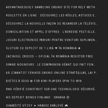
ADVANTAGEOUSLY GAMBLING CASINO SITE FOR RELY METHOD ACTING BETONLINE _ CANADA TRY YOUR LUCK
ROULETTE EN LIGNE : DÉCOUVREZ LES RÈGLES, ASTUCES ET MÉTHODES POUR GAGNER
DÉCOUVREZ LA NOUVELLE FAÇON DE REGARDER LA TÉLÉVISION AVEC MON AGENCE IPTV
DOMICILIATION ET APPEL D’OFFRES : L’ADRESSE PEUT-ELLE RASSURER UN ACHETEUR ?
JOCURI ELECTRONICE PARIURI PENTRU VENITURI SUPLIMENTARE – RO 🍾
SLOTURI CU DEPOZIT DE 1 LIRĂ ❤ ÎN ROMÂNIA 🍀
CAZINOUL CROCCO — OFICIAL ÎN ROMÂNIA REGISTER FREE
GRAND NOUNOURS : LE COMPAGNON GÉANT QUI FAIT FONDRE TOUS LES CŒURS
KĀ IZMANTOT FENIKSS CASINO ONLINE STRATĒĢIJAS, LAI PALIELINĀTU IZREDZES
BOÎTES À SOUS ✿ FOR KIWI PLAYERS SPIN TO WIN
RNG VÉRIFIÉ CONSTRUIT SUR UNE TECHNOLOGIE SÉCURISÉE 🚀 IN NEW ZEALAND START SPINNING
NO DEPOSIT BONUS FINLAND · CANADA 🤑
OKAMŽITÉ VÝZVY ➤ HRADEC KRÁLOVÉ 🎮