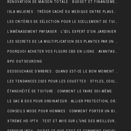
RÉNOVATION DE MAISON TOTALE : BUDGET ET FINANCEMENT
ISLA MUJERES : TRÉSOR CACHÉ DU MEXIQUE ENTRE PLAGES DE RÊVE ET AVENTURES TROPICALES
LES CRITÈRES DE SÉLECTION POUR LE SCELLEMENT DE TUILE DE RIVE
L’AMÉNAGEMENT PAYSAGER : L’ŒIL EXPERT D’UN JARDINIER
LES SECRETS DE LA MULTIPLICATION DES PLANTES PAR UN JARDINIER
POURQUOI ACHETER VOS FLEURS CBD EN LIGNE : AVANTAGES, BIENFAITS ET CONSEILS
BPO OUTSOURCING
DESSOUCHAGE D’ARBRES : QUAND EST-CE LE BON MOMENT POUR LE FAIRE ?
LES TENDANCES 2025 POUR LES COUETTES : STYLES, COULEURS ET MATÉRIAUX
ÉTANCHÉITÉ DE TOITURE : COMMENT LE FAIRE SOI-MÊME
LE SAC À DOS POUR ORDINATEUR : ALLIER PROTECTION, ORGANISATION ET ÉLÉGANCE AU QUOTIDIEN
CONSEILS MODE POUR HOMMES : COMMENT PORTER UN BIJOU MÉDAILLE AVEC STYLE ?
XTREME HD IPTV : TEST ET AVIS SUR L’UNE DES MEILLEURES OFFRES DU MARCHÉ