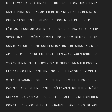
NETTOYAGE APRÈS SINISTRE : UNE SOLUTION INDISPENSABLE POUR RETROUVER DES ESPACES SÛRS ET SALUBRES
SANTÉ PRATIQUE : ADOPTER DE BONNES HABITUDES AU QUOTIDIEN
CHIEN GLOUTON ET SURPOIDS : COMMENT REPRENDRE LE CONTRÔLE DES PORTIONS ?
L’IMPACT ÉCONOMIQUE DU SECTEUR DES ÉPAVISTES EN FRANCE
SPORTSMAG LE MÉDIA COMPLET POUR COMPRENDRE LE SPORT LA NUTRITION ET LA PERFORMANCE
COMMENT CRÉER UNE COLLECTION UNIQUE GRÂCE À UN GROSSISTE DE VÊTEMENTS PERSONNALISÉS
APPRENDRE LE CODE EN LIGNE : LES AVANTAGES D’UNE FORMATION ENTIÈREMENT NUMÉRIQUE
VOYAGER MALIN : TROUVEZ UN MINIBUS PAS CHER POUR VOS DÉPLACEMENTS EN GROUPE
LES CASINOS EN LIGNE UNE NOUVELLE FAÇON DE VIVRE LE JEU
WINZTER CASINO : UNE EXPÉRIENCE COMPLÈTE POUR LES AMATEURS DE JEUX EN LIGNE
CASINO BARRIÈRE EN LIGNE : L’ÉLÉGANCE DU JEU NUMÉRIQUE AU SERVICE DES JOUEURS MODERNES
SHINYWILDS CASINO : L’OBJECTIF D’OFFRIR UNE EXPÉRIENCE DE JEU EXCEPTIONNELLE ET SÉCURISÉE
CONSTRUISEZ VOTRE INDÉPENDANCE : LANCEZ VOTRE ACTIVITÉ DE MARCHAND DE BIENS OU AGENT IMMOBILIER