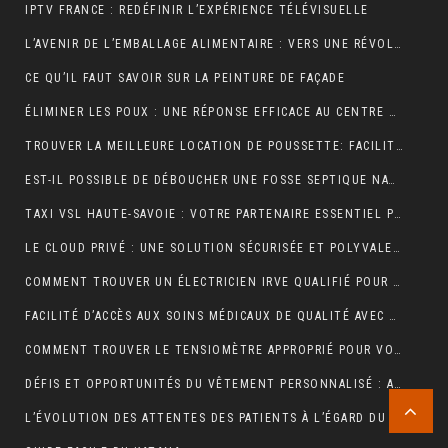
IPTV FRANCE : REDÉFINIR L’EXPÉRIENCE TÉLÉVISUELLE
L’AVENIR DE L’EMBALLAGE ALIMENTAIRE : VERS UNE RÉVOLUTION DURABLE ?
CE QU’IL FAUT SAVOIR SUR LA PEINTURE DE FAÇADE
ÉLIMINER LES POUX : UNE RÉPONSE EFFICACE AU CENTRE DE TRAITEMENT DES POUX À LYON
TROUVER LA MEILLEURE LOCATION DE POUSSETTE: FACILITEZ VOS DÉPLACEMENTS AVEC BÉBÉ
EST-IL POSSIBLE DE DÉBOUCHER UNE FOSSE SEPTIQUE NATURELLEMENT ?
TAXI VSL HAUTE-SAVOIE : VOTRE PARTENAIRE ESSENTIEL POUR DES DÉPLACEMENTS MÉDICAUX SÛRS ET CONFORTABLES
LE CLOUD PRIVÉ : UNE SOLUTION SÉCURISÉE ET POLYVALENTE POUR LE STOCKAGE ET L’ACCÈS AUX DONNÉES
COMMENT TROUVER UN ÉLECTRICIEN IRVE QUALIFIÉ POUR VOTRE PROJET DE MOBILITÉ ÉLECTRIQUE ?
FACILITÉ D’ACCÈS AUX SOINS MÉDICAUX DE QUALITÉ AVEC LES TAXIS VSL DE CLERMONT-FERRAND
COMMENT TROUVER LE TENSIOMÈTRE APPROPRIÉ POUR VOUS?
DÉFIS ET OPPORTUNITÉS DU VÊTEMENT PERSONNALISÉ : ANALYSE DU SECTEUR
L’ÉVOLUTION DES ATTENTES DES PATIENTS À L’ÉGARD DU TÉLÉSECRÉTARIAT MÉDICAL : SERVICES PERSONNALISÉS, RÉPONSE RAPIDE ET DISPONIBILITÉ