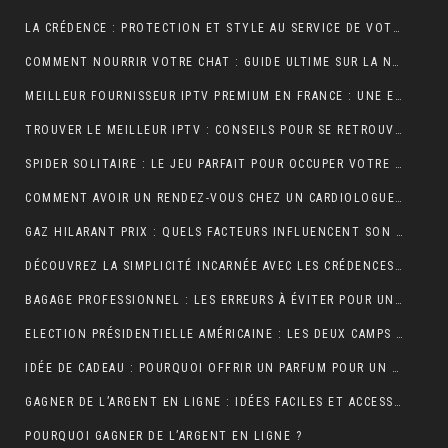
LA CRÉDENCE : PROTECTION ET STYLE AU SERVICE DE VOTRE INTÉRIEUR
COMMENT NOURRIR VOTRE CHAT : GUIDE ULTIME SUR LA NUTRITION ADAPTÉE ET OPTIMALE
MEILLEUR FOURNISSEUR IPTV PREMIUM EN FRANCE : UNE EXPÉRIENCE TÉLÉVISUELLE SUR MESURE
TROUVER LE MEILLEUR IPTV : CONSEILS POUR SE RETROUVER PLUS FACILEMENT
SPIDER SOLITAIRE : LE JEU PARFAIT POUR OCCUPER VOTRE TEMPS LIBRE ET STIMULER VOTRE CERVEAU !
COMMENT AVOIR UN RENDEZ-VOUS CHEZ UN CARDIOLOGUE À FÈS ?
GAZ HILARANT PRIX : QUELS FACTEURS INFLUENCENT SON COÛT ET OÙ LE TROUVER AU MEILLEUR TARIF ?
DÉCOUVREZ LA SIMPLICITÉ INCARNÉE AVEC LES CRÉDENCES DE CUISINE EFFET MARBRE
BAGAGE PROFESSIONNEL : LES ERREURS À ÉVITER POUR UN LOOK RAFFINÉ
ELECTION PRÉSIDENTIELLE AMÉRICAINE : LES DEUX CAMPS SONT RELIÉS PAR LEURS CRAINTES
IDÉE DE CADEAU : POURQUOI OFFRIR UN PARFUM POUR UN ANNIVERSAIRE ?
GAGNER DE L’ARGENT EN LIGNE : IDÉES FACILES ET ACCESSIBLES POUR DÉBUTANTS
POURQUOI GAGNER DE L’ARGENT EN LIGNE ?