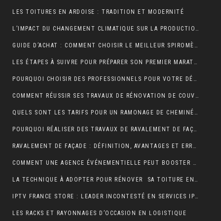
LES TOITURES EN ARDOISE : TRADITION ET MODERNITÉ
L’IMPACT DU CHANGEMENT CLIMATIQUE SUR LA PRODUCTION DE VANILLE À MADAGASCAR
GUIDE D’ACHAT : COMMENT CHOISIR LE MEILLEUR SPIROMÈTRE POUR VOS BESOINS
LES ÉTAPES À SUIVRE POUR PRÉPARER SON PREMIER MARATHON
POURQUOI CHOISIR DES PROFESSIONNELS POUR VOTRE DÉMÉNAGEMENT CLICHY ?
COMMENT RÉUSSIR SES TRAVAUX DE RÉNOVATION DE COUVERTURE ?
QUELS SONT LES TARIFS POUR UN RAMONAGE DE CHEMINÉE ?
POURQUOI RÉALISER DES TRAVAUX DE RAVALEMENT DE FAÇADE ?
RAVALEMENT DE FAÇADE : DÉFINITION, AVANTAGES ET ERREURS À ÉVITER
COMMENT UNE AGENCE ÉVÉNEMENTIELLE PEUT BOOSTER L’ATTRACTIVITÉ D’UNE DESTINATION TOURISTIQUE ?
LA TECHNIQUE À ADOPTER POUR RÉNOVER SA TOITURE EN TUILES
IPTV FRANCE STORE : LEADER INCONTESTÉ EN SERVICES IPTV DE QUALITÉ SUPÉRIEURE
LES RACKS ET RAYONNAGES D’OCCASION EN LOGISTIQUE