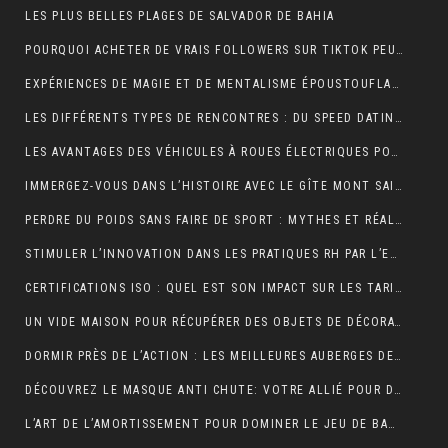
LES PLUS BELLES PLAGES DE SALVADOR DE BAHIA
POURQUOI ACHETER DE VRAIS FOLLOWERS SUR TIKTOK PEUT AIDER À DÉVELOPPER VOTRE COMPTE RAPIDEMENT ?
EXPÉRIENCES DE MAGIE ET DE MENTALISME ÉPOUSTOUFLANTES EN SUISSE ROMANDE
LES DIFFÉRENTS TYPES DE RENCONTRES : DU SPEED DATING AUX RENCONTRES EN LIGNE, QUELLES SONT LES OPTIONS DISPONIBLES ?
LES AVANTAGES DES VÉHICULES À ROUES ÉLECTRIQUES POUR L’ENVIRONNEMENT.
IMMERGEZ-VOUS DANS L’HISTOIRE AVEC LE GÎTE MONT SAINT MICHEL
PERDRE DU POIDS SANS FAIRE DE SPORT : MYTHES ET RÉALITÉS
STIMULER L’INNOVATION DANS LES PRATIQUES RH PAR L’EXTERNALISATION
CERTIFICATIONS ISO : QUEL EST SON IMPACT SUR LES TARIFS D’UNE TRADUCTION ASSERMENTÉE ?
UN VIDE MAISON POUR RÉCUPÉRER DES OBJETS DE DÉCORATION
DORMIR PRÈS DE L’ACTION : LES MEILLEURES AUBERGES DE JEUNESSE À PROXIMITÉ DU PUY DU FOU
DÉCOUVREZ LE MASQUE ANTI CHUTE: VOTRE ALLIÉ POUR DES CHEVEUX FORTS ET SAINS
L’ART DE L’AMORTISSEMENT POUR DOMINER LE JEU DE BADMINTON