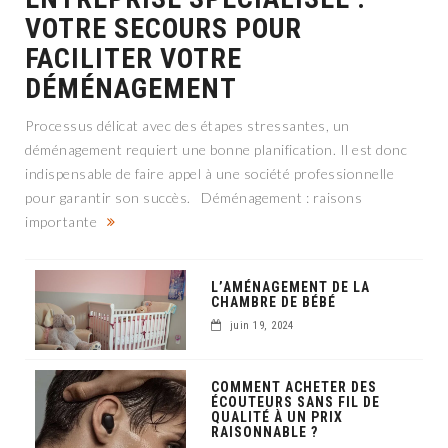
VOTRE SECOURS POUR
FACILITER VOTRE
DÉMÉNAGEMENT
Processus délicat avec des étapes stressantes, un
déménagement requiert une bonne planification. Il est donc
indispensable de faire appel à une société professionnelle
pour garantir son succès. Déménagement : raisons
importante
L’AMÉNAGEMENT DE LA
CHAMBRE DE BÉBÉ
juin 19, 2024
COMMENT ACHETER DES
ÉCOUTEURS SANS FIL DE
QUALITÉ À UN PRIX
RAISONNABLE ?