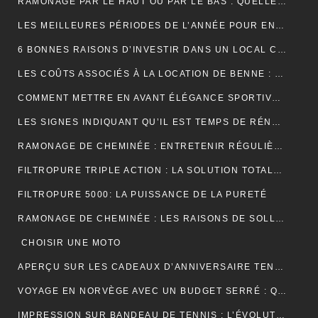
RAMONAGE PAR LE HAUT OU PAR LE BAS : QUELLE TECHNIQUE EST LA PLUS EFFICACE ?
LES MEILLEURES PÉRIODES DE L’ANNÉE POUR ENTRETENIR VOS GOUTTIÈRES
6 BONNES RAISONS D’INVESTIR DANS UN LOCAL COMMERCIAL
LES COÛTS ASSOCIÉS À LA LOCATION DE BENNE : CE QUE VOUS DEVEZ SAVOIR
COMMENT METTRE EN AVANT ÉLÉGANCE SPORTIVE AVEC LE POLO RUGBY ALL BLACK ?
LES SIGNES INDIQUANT QU’IL EST TEMPS DE RÉNOVER VOTRE TOITURE
RAMONAGE DE CHEMINÉE : ENTRETENIR RÉGULIÈREMENT VOS CONDUITS DE FUMÉE
FILTROPURE TRIPLE ACTION : LA SOLUTION TOTALE POUR L’EAU
FILTROPURE 5000: LA PUISSANCE DE LA PURETÉ
RAMONAGE DE CHEMINÉE : LES RAISONS DE SOLLICITER LES SERVICES D’UN PROFESSIONNEL
CHOISIR UNE MOTO
APERÇU SUR LES CADEAUX D’ANNIVERSAIRE TENDANCES
VOYAGE EN NORVÈGE AVEC UN BUDGET SERRÉ : QUELQUES PETITS CONSEILS
IMPRESSION SUR BANDEAU DE TENNIS : L’ÉVOLUTION MODERNE