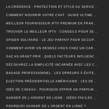
LA CRÉDENCE : PROTECTION ET STYLE AU SERVICE DE VOTRE INTÉRIEUR
COMMENT NOURRIR VOTRE CHAT : GUIDE ULTIME SUR LA NUTRITION ADAPTÉE ET OPTIMALE
MEILLEUR FOURNISSEUR IPTV PREMIUM EN FRANCE : UNE EXPÉRIENCE TÉLÉVISUELLE SUR MESURE
TROUVER LE MEILLEUR IPTV : CONSEILS POUR SE RETROUVER PLUS FACILEMENT
SPIDER SOLITAIRE : LE JEU PARFAIT POUR OCCUPER VOTRE TEMPS LIBRE ET STIMULER VOTRE CERVEAU !
COMMENT AVOIR UN RENDEZ-VOUS CHEZ UN CARDIOLOGUE À FÈS ?
GAZ HILARANT PRIX : QUELS FACTEURS INFLUENCENT SON COÛT ET OÙ LE TROUVER AU MEILLEUR TARIF ?
DÉCOUVREZ LA SIMPLICITÉ INCARNÉE AVEC LES CRÉDENCES DE CUISINE EFFET MARBRE
BAGAGE PROFESSIONNEL : LES ERREURS À ÉVITER POUR UN LOOK RAFFINÉ
ELECTION PRÉSIDENTIELLE AMÉRICAINE : LES DEUX CAMPS SONT RELIÉS PAR LEURS CRAINTES
IDÉE DE CADEAU : POURQUOI OFFRIR UN PARFUM POUR UN ANNIVERSAIRE ?
GAGNER DE L’ARGENT EN LIGNE : IDÉES FACILES ET ACCESSIBLES POUR DÉBUTANTS
POURQUOI GAGNER DE L’ARGENT EN LIGNE ?