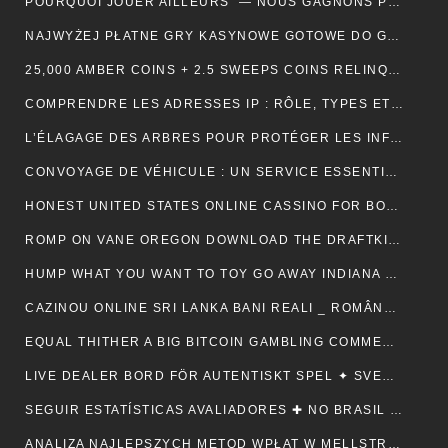
POURQUOI JOUER AILLEURS — NOUS GAGNONS PLUS ! — RÉPUBLIQUE FRANÇAISE 💵
NAJWYŻEJ PŁATNE GRY KASYNOWE GOTOWE DO GRY — POLSKA REGION CLAIM YOUR REWARD
25,000 AMBER COINS + 2.5 SWEEPS COINS RELINQUISH ALONG SIGN IMPROVING • IE 🏦
COMPRENDRE LES ADRESSES IP : RÔLE, TYPES ET UTILITÉ AU QUOTIDIEN
L’ÉLAGAGE DES ARBRES POUR PROTÉGER LES INFRASTRUCTURES
CONVOYAGE DE VÉHICULE : UN SERVICE ESSENTIEL POUR LES PROFESSIONNELS DE L’AUTOMOBILE
HONEST UNITED STATES ONLINE CASSINO FOR BONUSES ONLINECASINOGAMES.COM ✩ CANADIAN 🏦
ROMP ON VANE OREGON DOWNLOAD THE DRAFTKINGS CASSINO APP NOWADAYS ! NEW ZEALAND 🪙
HUMP WHAT YOU WANT TO TOY GO AWAY INDIANA 🎰 US 🎇
CAZINOU ONLINE SRI LANKA BANI REALI _ ROMÂNESC COLLECT BONUS
EQUAL THITHER A BIG BITCOIN GAMBLING COMMERCIALISE ATOMIC NUMBER 49 AUSTRALIA ♠️ CANADIAN 🍀
LIVE DEALER BORD FÖR AUTENTISKT SPEL ✦ SVENSK REGION 🎧
SEGUIR ESTATÍSTICAS AVALIADORES ✚ NO BRASIL 🎤
ANALIZA NAJLEPSZYCH METOD WPŁAT W MELLSTROY: JAK ZAPEWNIĆ SOBIE BEZPIECZEŃSTWO