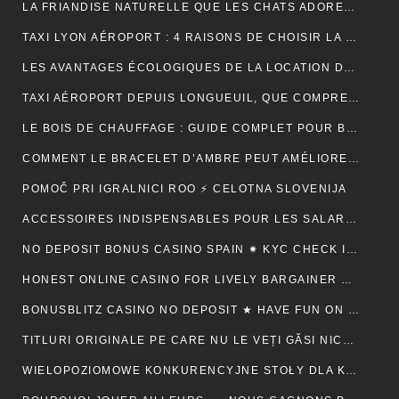
LA FRIANDISE NATURELLE QUE LES CHATS ADORENT : AVANTAGES ET CONSEILS
TAXI LYON AÉROPORT : 4 RAISONS DE CHOISIR LA FIABILITÉ ET LE CONFORT POUR VOS TRAJETS
LES AVANTAGES ÉCOLOGIQUES DE LA LOCATION DE BENNE
TAXI AÉROPORT DEPUIS LONGUEUIL, QUE COMPREND RÉELLEMENT LE PRIX ANNONCÉ ?
LE BOIS DE CHAUFFAGE : GUIDE COMPLET POUR BIEN CHOISIR SON COMBUSTIBLE
COMMENT LE BRACELET D’AMBRE PEUT AMÉLIORER VOTRE QUOTIDIEN
POMOČ PRI IGRALNICI ROO ⚡ CELOTNA SLOVENIJA
ACCESSOIRES INDISPENSABLES POUR LES SALARIÉS EN DÉPLACEMENT PROFESSIONNEL
NO DEPOSIT BONUS CASINO SPAIN ✷ KYC CHECK IN CANADA 🍀
HONEST ONLINE CASINO FOR LIVELY BARGAINER BACK ⚡️ CA ♦️
BONUSBLITZ CASINO NO DEPOSIT ★ HAVE FUN ON MULTIPLE PLATFORMS AUTOMATICALLY CANADIAN FEDERATION 💸
TITLURI ORIGINALE PE CARE NU LE VEȚI GĂSI NICĂIERI ALTUNDEVA. ♬ CONSTANȚA 🔮
WIELOPOZIOMOWE KONKURENCYJNE STOŁY DLA KAŻDEGO POZIOMU UMIEJĘTNOŚCI · RZECZPOSPOLITA POLSKA 💵