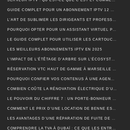
SERVEUR IPTV : QU’EST-CE QUE C’EST ET COMMENT CHOISIR LE MEILLEUR EN 2024 ?
GUIDE COMPLET POUR UN ABONNEMENT IPTV 12 MOIS SMART TV
L’ART DE SUBLIMER LES DIRIGEANTS ET PROFESSIONNELS
POURQUOI OPTER POUR UN ASSISTANT VIRTUEL POUR SA PME ET TPE : LA CLÉ D’UNE EFFICACITÉ DÉCUPLÉE
LE GUIDE COMPLET POUR UTILISER LES CARTOUCHES DE CRÈME AU PROTOXYDE D’AZOTE DE MANIÈRE SÛRE ET CRÉATIVE DANS LA CUISINE
LES MEILLEURS ABONNEMENTS IPTV EN 2025
L’IMPACT DE L’ÉTÊTAGE D’ARBRE SUR L’ÉCOSYSTÈME
RÉSERVATION VTC HAUT DE GAMME À MARSEILLE : LUXE ET CONFORT
POURQUOI CONFIER VOS CONTENUS À UNE AGENCE DE RÉDACTION ? LA CLÉ DU SUCCÈS EN LIGNE
COMBIEN COÛTE LA RÉNOVATION ÉLECTRIQUE D’UNE MAISON OU D’UN APPARTEMENT ?
LE POUVOIR DU CHIFFRE 7 : UN PORTE-BONHEUR MYSTIQUE
COMMENT LE PRIX D’UNE LOCATION DE BENNE EST-IL CALCULÉ ?
LES AVANTAGES D’UNE RÉPARATION DE FUITE DE TOITURE EN URGENCE
COMPRENDRE LA TVA À DUBAÏ : CE QUE LES ENTREPRISES DOIVENT SAVOIR