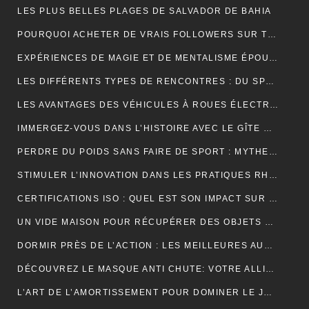
LES PLUS BELLES PLAGES DE SALVADOR DE BAHIA
POURQUOI ACHETER DE VRAIS FOLLOWERS SUR TIKTOK PEUT AIDER À DÉVELOPPER VOTRE COMPTE RAPIDEMENT ?
EXPÉRIENCES DE MAGIE ET DE MENTALISME ÉPOUSTOUFLANTES EN SUISSE ROMANDE
LES DIFFÉRENTS TYPES DE RENCONTRES : DU SPEED DATING AUX RENCONTRES EN LIGNE, QUELLES SONT LES OPTIONS DISPONIBLES ?
LES AVANTAGES DES VÉHICULES À ROUES ÉLECTRIQUES POUR L’ENVIRONNEMENT.
IMMERGEZ-VOUS DANS L’HISTOIRE AVEC LE GÎTE MONT SAINT MICHEL
PERDRE DU POIDS SANS FAIRE DE SPORT : MYTHES ET RÉALITÉS
STIMULER L’INNOVATION DANS LES PRATIQUES RH PAR L’EXTERNALISATION
CERTIFICATIONS ISO : QUEL EST SON IMPACT SUR LES TARIFS D’UNE TRADUCTION ASSERMENTÉE ?
UN VIDE MAISON POUR RÉCUPÉRER DES OBJETS DE DÉCORATION
DORMIR PRÈS DE L’ACTION : LES MEILLEURES AUBERGES DE JEUNESSE À PROXIMITÉ DU PUY DU FOU
DÉCOUVREZ LE MASQUE ANTI CHUTE: VOTRE ALLIÉ POUR DES CHEVEUX FORTS ET SAINS
L’ART DE L’AMORTISSEMENT POUR DOMINER LE JEU DE BADMINTON