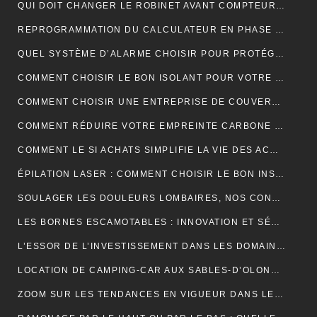
QUI DOIT CHANGER LE ROBINET AVANT COMPTEUR MAISON INDIVIDUELLE ?
REPROGRAMMATION DU CALCULATEUR EN PHASE 1 : EXPLICATIONS
QUEL SYSTÈME D’ALARME CHOISIR POUR PROTÉGER VOTRE MAISON ?
COMMENT CHOISIR LE BON ISOLANT POUR VOTRE TOITURE ?
COMMENT CHOISIR UNE ENTREPRISE DE COUVERTURE ?
COMMENT RÉDUIRE VOTRE EMPREINTE CARBONE ET VIVRE DURABLEMENT ?
COMMENT LE SI ACHATS SIMPLIFIE LA VIE DES ACHETEURS
ÉPILATION LASER : COMMENT CHOISIR LE BON INSTITUT ?
SOULAGER LES DOULEURS LOMBAIRES, NOS CONSEILS
LES BORNES ESCAMOTABLES : INNOVATION ET SÉCURITÉ POUR L’ESPACE URBAIN
L’ESSOR DE L’INVESTISSEMENT DANS LES DOMAINES VITICOLES DE PROVENCE : UNE ANALYSE ÉCONOMIQUE ET CULTURELLE
LOCATION DE CAMPING-CAR AUX SABLES-D’OLONNE : LA LIBERTÉ DE DÉCOUVRIR LA CÔTE ATLANTIQUE
ZOOM SUR LES TENDANCES EN VIGUEUR DANS LE DOMAINE DU WEBMARKETING