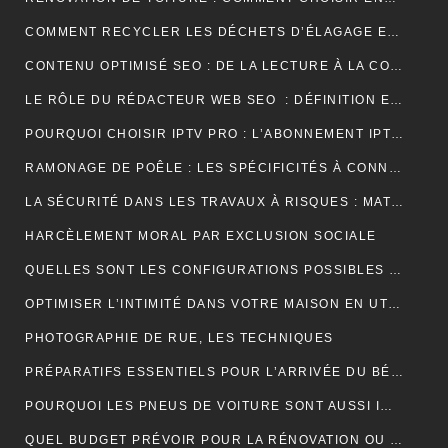
COMMENT RECYCLER LES DÉCHETS D’ÉLAGAGE ET D’ABATTAGE ?
CONTENU OPTIMISÉ SEO : DE LA LECTURE À LA CONVERSION
LE RÔLE DU RÉDACTEUR WEB SEO : DÉFINITION ET EXPLICATIONS
POURQUOI CHOISIR IPTV PRO : L’ABONNEMENT IPTV PREMIUM ULTIME
RAMONAGE DE POÊLE : LES SPÉCIFICITÉS À CONNAÎTRE
LA SÉCURITÉ DANS LES TRAVAUX À RISQUES : MATÉRIEL ET OBLIGATIONS
HARCÈLEMENT MORAL PAR EXCLUSION SOCIALE
QUELLES SONT LES CONFIGURATIONS POSSIBLES POUR UN ÉTABLI D’ATELIER PROFESSIONNEL ?
OPTIMISER L’INTIMITÉ DANS VOTRE MAISON EN UTILISANT DES VOLETS ROULANTS
PHOTOGRAPHIE DE RUE, LES TECHNIQUES
PRÉPARATIFS ESSENTIELS POUR L’ARRIVÉE DU BÉBÉ
POURQUOI LES PNEUS DE VOITURE SONT AUSSI IMPORTANTS ?
QUEL BUDGET PRÉVOIR POUR LA RÉNOVATION OU LA CONSTRUCTION DE LA TOITURE ?