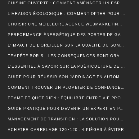
CUISINE OUVERTE : COMMENT AMÉNAGER UN ESPACE CONVIVIAL ET FONCTIONNEL ?
LIVRAISON ÉCOLOGIQUE : COMMENT OPTER POUR DES SOLUTIONS DE LIVRAISON DURABLES POUR VOS ACHATS EN LIGNE
CHOISIR UNE MEILLEURE AGENCE WEBMARKETING À TOULOUSE : 4 CRITÈRES À CONSIDÉRER
PERFORMANCE ÉNERGÉTIQUE DES PORTES DE GARAGE ENROULABLES : ALUMINIUM, PVC OU ACIER ?
L’IMPACT DE L’OREILLER SUR LA QUALITÉ DU SOMMEIL : CE QUE VOUS DEVEZ SAVOIR POUR OPTIMISER VOTRE REPOS
TEMPÊTE BORIS : LES CONSÉQUENCES SONT GRAVES DANS CERTAINS PAYS EUROPÉENS
L’ESSENTIEL À SAVOIR SUR LA PUÉRICULTURE DE L’ENFANT
GUIDE POUR RÉUSSIR SON JARDINAGE EN AUTOMNE
COMMENT TROUVER UN PLOMBIER DE CONFIANCE À BORDEAUX ?
FEMME ET QUOTIDIEN : ÉQUILIBRE ENTRE VIE PROFESSIONNELLE ET PERSONNELLE
GUIDE PRATIQUE POUR DEVENIR UN EXPERT EN PARIS ET EN JEUX
MANAGEMENT DE TRANSITION : LA SOLUTION POUR RÉUSSIR LES TRANSFORMATIONS COMPLEXES EN ENTREPRISE
ACHETER CARRELAGE 120×120 : 4 PIÈGES À ÉVITER