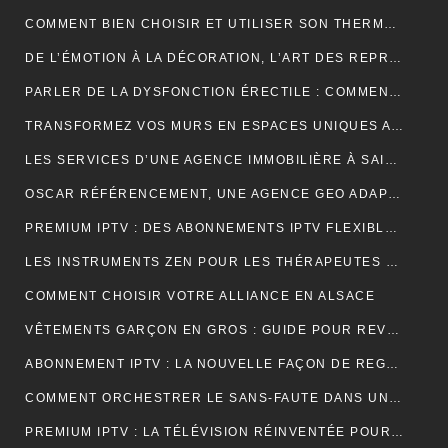
COMMENT BIEN CHOISIR ET UTILISER SON THERMOCYCLEUR AU LABORATOIRE
DE L’ÉMOTION À LA DÉCORATION, L’ART DES REPRODUCTIONS QUI DONNENT VIE À VOS MURS
PARLER DE LA DYSFONCTION ÉRECTILE : COMMENT BRISER LE TABOU ?
TRANSFORMEZ VOS MURS EN ESPACES UNIQUES AVEC UN STICKERS PERSONNALISÉ C-STICKERS
LES SERVICES D’UNE AGENCE IMMOBILIÈRE À SAINT-CYR-SUR-MER EXPLIQUÉS EN DÉTAIL
OSCAR RÉFÉRENCEMENT, UNE AGENCE GEO ADAPTÉE AUX MOTEURS GÉNÉRATIFS
PREMIUM IPTV : DES ABONNEMENTS IPTV FLEXIBLES, STABLES ET COMPLETS
LES INSTRUMENTS ZEN POUR LES THÉRAPEUTES ET PRATIQUANTS DE YOGA
COMMENT CHOISIR VOTRE ALLIANCE EN ALSACE
VÊTEMENTS GARÇON EN GROS : GUIDE POUR REVENDEURS ET MAGASINS
ABONNEMENT IPTV : LA NOUVELLE FAÇON DE REGARDER LA TÉLÉVISION
COMMENT ORCHESTRER LE SANS-FAUTE DANS UNE LOCATION SAISONNIÈRE ?
PREMIUM IPTV : LA TÉLÉVISION RÉINVENTÉE POUR UNE EXPÉRIENCE SUR MESURE