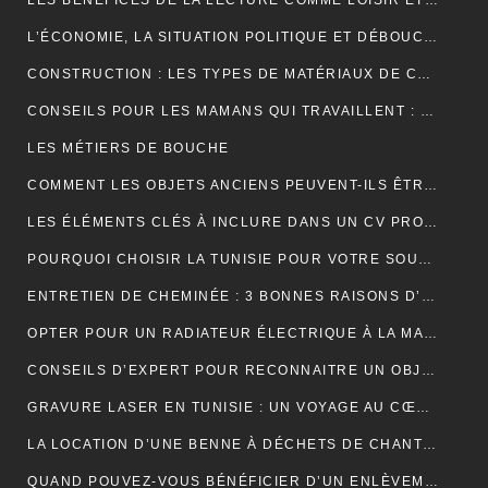
LES BÉNÉFICES DE LA LECTURE COMME LOISIR ET SON IMPACT SUR LA COGNITION
L’ÉCONOMIE, LA SITUATION POLITIQUE ET DÉBOUCHÉE
CONSTRUCTION : LES TYPES DE MATÉRIAUX DE CONSTRUCTION UTILISÉS
CONSEILS POUR LES MAMANS QUI TRAVAILLENT : TROUVER UN ÉQUILIBRE ENTRE CARRIÈRE ET VIE FAMILIALE
LES MÉTIERS DE BOUCHE
COMMENT LES OBJETS ANCIENS PEUVENT-ILS ÊTRE UN PLACEMENT FINANCIER INTELLIGENT ?
LES ÉLÉMENTS CLÉS À INCLURE DANS UN CV PROFESSIONNEL POUR ATTIRER LES RECRUTEURS
POURQUOI CHOISIR LA TUNISIE POUR VOTRE SOUS-TRAITANCE INDUSTRIELLE?
ENTRETIEN DE CHEMINÉE : 3 BONNES RAISONS D’OPTER POUR LE RAMONAGE MÉCANIQUE
OPTER POUR UN RADIATEUR ÉLECTRIQUE À LA MAISON
CONSEILS D’EXPERT POUR RECONNAITRE UN OBJET ANCIEN AUTHENTIQUE
GRAVURE LASER EN TUNISIE : UN VOYAGE AU CŒUR DE LA PERSONNALISATION
LA LOCATION D’UNE BENNE À DÉCHETS DE CHANTIER POUR UNE ENTREPRISE
QUAND POUVEZ-VOUS BÉNÉFICIER D’UN ENLÈVEMENT D’ÉPAVE GRATUIT EN FRANCE ? : GUIDE COMPLET