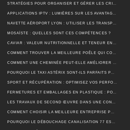
STRATÉGIES POUR ORGANISER ET GÉRER LES CRISES DANS UNE ENTREPRISE
APPLICATIONS IPTV : LUMIÈRES SUR LES AVANTAGES DE LEUR UTILISATION
NAVETTE AÉROPORT LYON : UTILISER LES TRANSPORTS PUBLICS ET TAXIS
MOSAÏSTE : QUELLES SONT CES COMPÉTENCES ?
CAVIAR : VALEUR NUTRITIONNELLE ET TENEUR EN SODIUM
COMMENT TROUVER LA MEILLEURE POÊLE QUI CONVIENT À VOTRE MAISON ?
COMMENT UNE CHEMINÉE PEUT-ELLE AMÉLIORER LE CONFORT ET L’ESTHÉTIQUE DE VOTRE MAISON ?
POURQUOI LE TAXI ASTÉRIX SONT-ILS PARFAITS POUR LES TOURISTES ?
SPORT ET RÉCUPÉRATION : OPTIMISEZ VOS PERFORMANCES AVEC LES HUILES CBD À PARIS
FERMETURES ET EMBALLAGES EN PLASTIQUE : POUR UNE PROTECTION OPTIMALE DE VOS PRODUITS
LES TRAVAUX DE SECOND ŒUVRE DANS UNE CONSTRUCTION DE MAISON
COMMENT CHOISIR LA MEILLEURE ENTREPRISE POUR VOTRE DÉMÉNAGEMENT PARIS MARSEILLE?
POURQUOI LE DÉBOUCHAGE CANALISATION 77 EST-IL ESSENTIEL POUR ÉVITER LES DÉSAGRÉMENTS MAJEURS ?