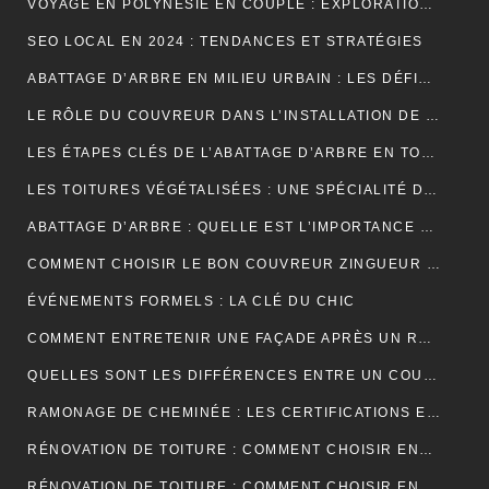
VOYAGE EN POLYNÉSIE EN COUPLE : EXPLORATION DE SES PLUS BELLES ÎLES
SEO LOCAL EN 2024 : TENDANCES ET STRATÉGIES
ABATTAGE D’ARBRE EN MILIEU URBAIN : LES DÉFIS SPÉCIFIQUES
LE RÔLE DU COUVREUR DANS L’INSTALLATION DE PANNEAUX SOLAIRES
LES ÉTAPES CLÉS DE L’ABATTAGE D’ARBRE EN TOUTE SÉCURITÉ
LES TOITURES VÉGÉTALISÉES : UNE SPÉCIALITÉ DU COUVREUR
ABATTAGE D’ARBRE : QUELLE EST L’IMPORTANCE DE L’ASSURANCE ?
COMMENT CHOISIR LE BON COUVREUR ZINGUEUR POUR VOTRE PROJET ?
ÉVÉNEMENTS FORMELS : LA CLÉ DU CHIC
COMMENT ENTRETENIR UNE FAÇADE APRÈS UN RAVALEMENT PROJETÉ ?
QUELLES SONT LES DIFFÉRENCES ENTRE UN COURS DE PIANO À DOMICILE ET CHEZ UN PROFESSEUR ?
RAMONAGE DE CHEMINÉE : LES CERTIFICATIONS ET LABELS À CONNAÎTRE
RÉNOVATION DE TOITURE : COMMENT CHOISIR ENTRE LES DIFFÉRENTS TYPES D’ISOLANTS ?
RÉNOVATION DE TOITURE : COMMENT CHOISIR ENTRE UNE TOITURE PLATE ET UNE TOITURE EN PENTE ?