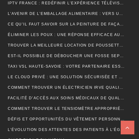
IPTV FRANCE : REDÉFINIR L’EXPÉRIENCE TÉLÉVISUELLE
L’AVENIR DE L’EMBALLAGE ALIMENTAIRE : VERS UNE RÉVOLUTION DURABLE ?
CE QU’IL FAUT SAVOIR SUR LA PEINTURE DE FAÇADE
ÉLIMINER LES POUX : UNE RÉPONSE EFFICACE AU CENTRE DE TRAITEMENT DES POUX À LYON
TROUVER LA MEILLEURE LOCATION DE POUSSETTE: FACILITEZ VOS DÉPLACEMENTS AVEC BÉBÉ
EST-IL POSSIBLE DE DÉBOUCHER UNE FOSSE SEPTIQUE NATURELLEMENT ?
TAXI VSL HAUTE-SAVOIE : VOTRE PARTENAIRE ESSENTIEL POUR DES DÉPLACEMENTS MÉDICAUX SÛRS ET CONFORTABLES
LE CLOUD PRIVÉ : UNE SOLUTION SÉCURISÉE ET POLYVALENTE POUR LE STOCKAGE ET L’ACCÈS AUX DONNÉES
COMMENT TROUVER UN ÉLECTRICIEN IRVE QUALIFIÉ POUR VOTRE PROJET DE MOBILITÉ ÉLECTRIQUE ?
FACILITÉ D’ACCÈS AUX SOINS MÉDICAUX DE QUALITÉ AVEC LES TAXIS VSL DE CLERMONT-FERRAND
COMMENT TROUVER LE TENSIOMÈTRE APPROPRIÉ POUR VOUS?
DÉFIS ET OPPORTUNITÉS DU VÊTEMENT PERSONNALISÉ : ANALYSE DU SECTEUR
L’ÉVOLUTION DES ATTENTES DES PATIENTS À L’ÉGARD DU TÉLÉSECRÉTARIAT MÉDICAL : SERVICES PERSONNALISÉS, RÉPONSE RAPIDE ET DISPONIBILITÉ