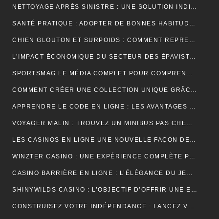
NETTOYAGE APRÈS SINISTRE : UNE SOLUTION INDISPENSABLE POUR RETROUVER DES ESPACES SÛRS ET SALUBRES
SANTÉ PRATIQUE : ADOPTER DE BONNES HABITUDES AU QUOTIDIEN
CHIEN GLOUTON ET SURPOIDS : COMMENT REPRENDRE LE CONTRÔLE DES PORTIONS ?
L’IMPACT ÉCONOMIQUE DU SECTEUR DES ÉPAVISTES EN FRANCE
SPORTSMAG LE MÉDIA COMPLET POUR COMPRENDRE LE SPORT LA NUTRITION ET LA PERFORMANCE
COMMENT CRÉER UNE COLLECTION UNIQUE GRÂCE À UN GROSSISTE DE VÊTEMENTS PERSONNALISÉS
APPRENDRE LE CODE EN LIGNE : LES AVANTAGES D’UNE FORMATION ENTIÈREMENT NUMÉRIQUE
VOYAGER MALIN : TROUVEZ UN MINIBUS PAS CHER POUR VOS DÉPLACEMENTS EN GROUPE
LES CASINOS EN LIGNE UNE NOUVELLE FAÇON DE VIVRE LE JEU
WINZTER CASINO : UNE EXPÉRIENCE COMPLÈTE POUR LES AMATEURS DE JEUX EN LIGNE
CASINO BARRIÈRE EN LIGNE : L’ÉLÉGANCE DU JEU NUMÉRIQUE AU SERVICE DES JOUEURS MODERNES
SHINYWILDS CASINO : L’OBJECTIF D’OFFRIR UNE EXPÉRIENCE DE JEU EXCEPTIONNELLE ET SÉCURISÉE
CONSTRUISEZ VOTRE INDÉPENDANCE : LANCEZ VOTRE ACTIVITÉ DE MARCHAND DE BIENS OU AGENT IMMOBILIER