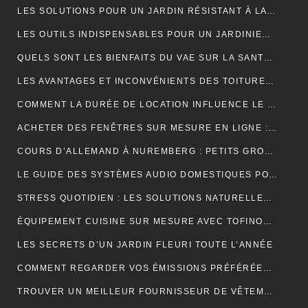
LES SOLUTIONS POUR UN JARDIN RÉSISTANT À LA SÉCHERESSE
LES OUTILS INDISPENSABLES POUR UN JARDINIER PROFESSIONNEL
QUELS SONT LES BIENFAITS DU VAE SUR LA SANTÉ ?
LES AVANTAGES ET INCONVÉNIENTS DES TOITURES EN BARDEAUX
COMMENT LA DURÉE DE LOCATION INFLUENCE LE PRIX D’UNE BENNE ?
ACHETER DES FENÊTRES SUR MESURE EN LIGNE : GUIDE ET ASTUCES
COURS D’ALLEMAND À NUREMBERG : PETITS GROUPES, PROFESSEURS EXPÉRIMENTÉS, AMBIANCE CONVIVIALE
LE GUIDE DES SYSTÈMES AUDIO DOMESTIQUES POUR LES DÉBUTANTS
STRESS QUOTIDIEN : LES SOLUTIONS NATURELLES POUR RETROUVER VITALITÉ ET BIEN-ÊTRE
ÉQUIPEMENT CUISINE SUR MESURE AVEC TOFINOX MAROC
LES SECRETS D’UN JARDIN FLEURI TOUTE L’ANNÉE
COMMENT REGARDER VOS ÉMISSIONS PRÉFÉRÉES PARTOUT EN FRANCE ?
TROUVER UN MEILLEUR FOURNISSEUR DE VÊTEMENTS TENDANCES POUR VOTRE BOUTIQUE