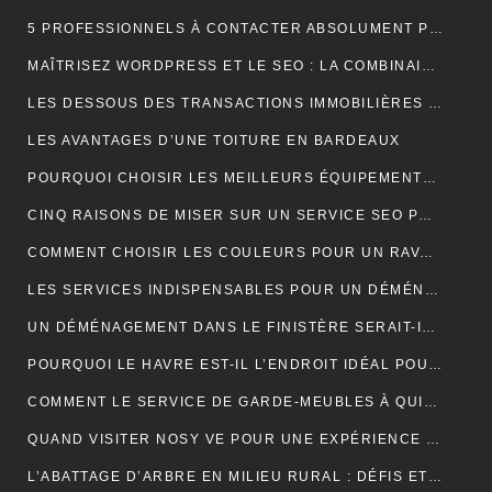
5 PROFESSIONNELS À CONTACTER ABSOLUMENT POUR RÉUSSIR SON MARIAGE
MAÎTRISEZ WORDPRESS ET LE SEO : LA COMBINAISON GAGNANTE POUR VOTRE SITE WEB
LES DESSOUS DES TRANSACTIONS IMMOBILIÈRES DANS LE SECTEUR HÔTELIER
LES AVANTAGES D’UNE TOITURE EN BARDEAUX
POURQUOI CHOISIR LES MEILLEURS ÉQUIPEMENTS D’ISOLATION PHONIQUE POUR TOITURE ?
CINQ RAISONS DE MISER SUR UN SERVICE SEO PROFESSIONNEL
COMMENT CHOISIR LES COULEURS POUR UN RAVALEMENT DE FAÇADE ?
LES SERVICES INDISPENSABLES POUR UN DÉMÉNAGEMENT RÉUSSI EN BRETAGNE
UN DÉMÉNAGEMENT DANS LE FINISTÈRE SERAIT-IL UNE BONNE IDÉE?
POURQUOI LE HAVRE EST-IL L’ENDROIT IDÉAL POUR UN NOUVEAU DÉPART EN 2024 ?
COMMENT LE SERVICE DE GARDE-MEUBLES À QUIMPER PEUT-IL SIMPLIFIER VOTRE DÉMÉNAGEMENT ET PROTÉGER VOS BIENS ?
QUAND VISITER NOSY VE POUR UNE EXPÉRIENCE INOUBLIABLE ?
L’ABATTAGE D’ARBRE EN MILIEU RURAL : DÉFIS ET SOLUTIONS