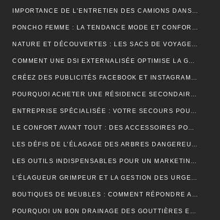
IMPORTANCE DE L’ENTRETIEN DES CAMIONS DANS LE MONDE DU TRANSPORT ROUTIER
PONCHO FEMME : LA TENDANCE MODE ET CONFORT POUR L’HIVER
NATURE ET DÉCOUVERTES : LES SACS DE VOYAGE À COMPRESSION POUR OPTIMISER CHAQUE AVENTURE
COMMENT UNE DSI EXTERNALISÉE OPTIMISE LA GESTION DE VOTRE SYSTÈME D’INFORMATION ?
CRÉEZ DES PUBLICITÉS FACEBOOK ET INSTAGRAM EFFICACES POUR VOTRE BUSINESS
POURQUOI ACHETER UNE RÉSIDENCE SECONDAIRE DANS LA STATION BALNÉAIRE DE PORTICCIO EN CORSE DU SUD, DANS LE GOLFE D’AJACCIO ?
ENTREPRISE SPÉCIALISÉE : VOTRE SECOURS POUR FACILITER VOTRE DÉMÉNAGEMENT
LE CONFORT AVANT TOUT : DES ACCESSOIRES POUR JOUER PENDANT DES HEURES
LES DÉFIS DE L’ÉLAGAGE DES ARBRES DANGEREUX EN MILIEU RÉSIDENTIEL
LES OUTILS INDISPENSABLES POUR UN MARKETING DIGITAL RÉUSSI
L’ÉLAGUEUR GRIMPEUR ET LA GESTION DES URGENCES SUR LES ARBRES DANGEREUX
BOUTIQUES DE MEUBLES : COMMENT RÉPONDRE AUX EXIGENCES DES CLIENTS POINTILLEUX ?
POURQUOI UN BON DRAINAGE DES GOUTTIÈRES EST ESSENTIEL POUR VOTRE MAISON ?