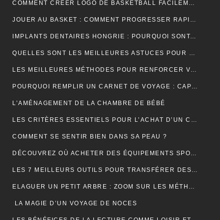
COMMENT CRÉER LOGO DE BASKETBALL FACILEMENT ET EFFICACEMENT ?
JOUER AU BASKET : COMMENT PROGRESSER RAPIDEMENT EN TECHNIQUE ?
IMPLANTS DENTAIRES HONGRIE : POURQUOI SONT-ILS LA SOLUTION IDÉALE POUR UN SOURIRE PARFAIT ET ABORDABLE ?
QUELLES SONT LES MEILLEURES ASTUCES POUR UN DÉMÉNAGEMENT ÎLE DE FRANCE RÉUSSI ET SANS TRACAS ?
LES MEILLEURES MÉTHODES POUR RENFORCER VOS ONGLES FRAGILES
POURQUOI REMPLIR UN CARNET DE VOYAGE : CAPTURER L’ÂME DE VOS AVENTURES
L’AMÉNAGEMENT DE LA CHAMBRE DE BÉBÉ
LES CRITÈRES ESSENTIELS POUR L’ACHAT D’UN CÂBLE TYPE 2 POUR VÉHICULES ÉLECTRIQUES
COMMENT SE SENTIR BIEN DANS SA PEAU ?
DÉCOUVREZ OÙ ACHETER DES ÉQUIPEMENTS SPORTIFS DE QUALITÉ EN LIGNE
LES 7 MEILLEURS OUTILS POUR TRANSFÉRER DES DONNÉES D’ANDROID VERS MAC
ELAGUER UN PETIT ARBRE : ZOOM SUR LES MÉTHODES À ADOPTER
LA MAGIE D’UN VOYAGE DE NOCES