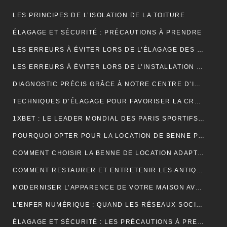
LES PRINCIPES DE L’ISOLATION DE LA TOITURE
ÉLAGAGE ET SÉCURITÉ : PRÉCAUTIONS À PRENDRE
LES ERREURS À ÉVITER LORS DE L’ÉLAGAGE DES JEUNES ARBRES
LES ERREURS À ÉVITER LORS DE L’INSTALLATION D’UNE NOUVELLE TOITURE
DIAGNOSTIC PRÉCIS GRÂCE À NOTRE CENTRE D’IMAGERIE ET SCANNER MODERNE
TECHNIQUES D’ÉLAGAGE POUR FAVORISER LA CROISSANCE DES ARBRES
1XBET : LE LEADER MONDIAL DES PARIS SPORTIFS EN LIGNE GRÂCE À UNE PLATEFORME CONVIVIALE ET UNE DIVERSITÉ DE MARCHÉS
POURQUOI OPTER POUR LA LOCATION DE BENNE POUR VOS PROJETS DE CONSTRUCTION?
COMMENT CHOISIR LA BENNE DE LOCATION ADAPTÉE À VOS BESOINS?
COMMENT RESTAURER ET ENTRETENIR LES ANTIQUITÉS?
MODERNISER L’APPARENCE DE VOTRE MAISON AVEC DES PORTES DE GARAGE SECTIONNELLES (ADOPTEZ LES PORTES AMC)
L’ENFER NUMÉRIQUE : QUAND LES RÉSEAUX SOCIAUX DEVIENNENT UN CAUCHEMAR
ÉLAGAGE ET SÉCURITÉ : LES PRÉCAUTIONS À PRENDRE