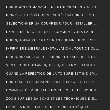
POURQUOI UN MANAGER D’ENTREPRISE DEVRAIT-IL SUIVRE UNE FORMATION EN COMMUNICATION ?
PRINCIPE ET COÛT D’UNE SURÉLÉVATION DE TOITURE
SÉLECTIONNER UN COUVREUR POUR INSTALLER ET ENTRETENIR VOTRE TOIT
EXPERTISE SÉCHERESSE : COMMENT VOUS FAIRE INDEMNISER PAR VOTRE ASSURANCE HABITATION ?
POURQUOI PASSER PAR UN ANTIQUAIRE PROFESSIONNEL ?
INFIRMIÈRE LIBÉRALE INSTALLATION : TOUT CE QUE VOUS DEVEZ SAVOIR
DÉBROUSSAILLAGE DE JARDIN : L’ESSENTIEL À SAVOIR SUR CETTE OPÉRATION
VENTE D’OBJETS ANTIQUES : QUELS RÔLES L’ANTIQUAIRE ASSURE-T-IL ?
QUAND LA RÉFECTION DE LA TOITURE EST INDISPENSABLE?
POUR QUELLES RAISONS FAUT-IL ÉLAGUER LES ARBUSTES ET LES ARBRES ?
COMMENT ÉLIMINER LES MOUSSES ET LES LICHENS ACCUMULÉS SUR LE TOIT ?
ZOOM SUR LES SAISONS ET LES TECHNIQUES D’ÉLAGAGE D’ARBRE
PARIS LA NUIT : TOUT SUR LES DISCOTHÈQUES, LES BARS ET LA VIE NOCTURNE