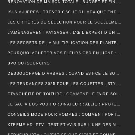
RÉNOVATION DE MAISON TOTALE : BUDGET ET FINANCEMENT
ISLA MUJERES : TRÉSOR CACHÉ DU MEXIQUE ENTRE PLAGES DE RÊVE ET AVENTURES TROPICALES
LES CRITÈRES DE SÉLECTION POUR LE SCELLEMENT DE TUILE DE RIVE
L’AMÉNAGEMENT PAYSAGER : L’ŒIL EXPERT D’UN JARDINIER
LES SECRETS DE LA MULTIPLICATION DES PLANTES PAR UN JARDINIER
POURQUOI ACHETER VOS FLEURS CBD EN LIGNE : AVANTAGES, BIENFAITS ET CONSEILS
BPO OUTSOURCING
DESSOUCHAGE D’ARBRES : QUAND EST-CE LE BON MOMENT POUR LE FAIRE ?
LES TENDANCES 2025 POUR LES COUETTES : STYLES, COULEURS ET MATÉRIAUX
ÉTANCHÉITÉ DE TOITURE : COMMENT LE FAIRE SOI-MÊME
LE SAC À DOS POUR ORDINATEUR : ALLIER PROTECTION, ORGANISATION ET ÉLÉGANCE AU QUOTIDIEN
CONSEILS MODE POUR HOMMES : COMMENT PORTER UN BIJOU MÉDAILLE AVEC STYLE ?
XTREME HD IPTV : TEST ET AVIS SUR L’UNE DES MEILLEURES OFFRES DU MARCHÉ