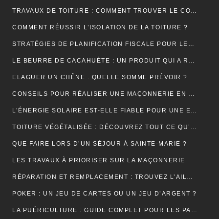
TRAVAUX DE TOITURE : COMMENT TROUVER LE COUVREUR IDÉAL?
COMMENT RÉUSSIR L’ISOLATION DE LA TOITURE ?
STRATÉGIES DE PLANIFICATION FISCALE POUR LES PETITES ET MOYENNES ENTREPRISES
LE BEURRE DE CACAHUÈTE : UN PRODUIT QUI A RÉSISTÉ À TOUTES LES GÉNÉRATIONS
ELAGUER UN CHÊNE : QUELLE SOMME PRÉVOIR ?
CONSEILS POUR RÉALISER UNE MAÇONNERIE EN BRIQUES OU EN PARPAINGS
L’ÉNERGIE SOLAIRE EST-ELLE FIABLE POUR UNE ENTREPRISE ?
TOITURE VÉGÉTALISÉE : DÉCOUVREZ TOUT CE QU’IL FAUT RETENIR À CE SUJET
QUE FAIRE LORS D’UN SÉJOUR À SAINTE-MARIE ?
LES TRAVAUX À PRIORISER SUR LA MAÇONNERIE
RÉPARATION ET REMPLACEMENT : TROUVEZ L’AILE ARRIÈRE PARFAITE POUR RESTAURER VOTRE VÉHICULE
POKER : UN JEU DE CARTES OU UN JEU D’ARGENT ?
LA PUÉRICULTURE : GUIDE COMPLET POUR LES PARENTS MODERNES.