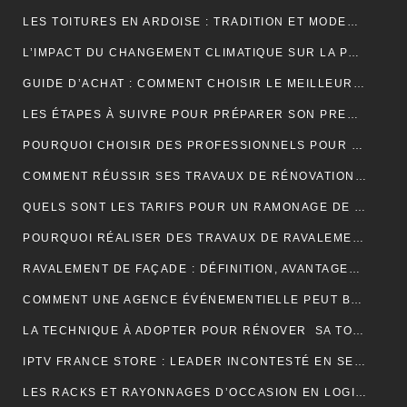
LES TOITURES EN ARDOISE : TRADITION ET MODERNITÉ
L’IMPACT DU CHANGEMENT CLIMATIQUE SUR LA PRODUCTION DE VANILLE À MADAGASCAR
GUIDE D’ACHAT : COMMENT CHOISIR LE MEILLEUR SPIROMÈTRE POUR VOS BESOINS
LES ÉTAPES À SUIVRE POUR PRÉPARER SON PREMIER MARATHON
POURQUOI CHOISIR DES PROFESSIONNELS POUR VOTRE DÉMÉNAGEMENT CLICHY ?
COMMENT RÉUSSIR SES TRAVAUX DE RÉNOVATION DE COUVERTURE ?
QUELS SONT LES TARIFS POUR UN RAMONAGE DE CHEMINÉE ?
POURQUOI RÉALISER DES TRAVAUX DE RAVALEMENT DE FAÇADE ?
RAVALEMENT DE FAÇADE : DÉFINITION, AVANTAGES ET ERREURS À ÉVITER
COMMENT UNE AGENCE ÉVÉNEMENTIELLE PEUT BOOSTER L’ATTRACTIVITÉ D’UNE DESTINATION TOURISTIQUE ?
LA TECHNIQUE À ADOPTER POUR RÉNOVER SA TOITURE EN TUILES
IPTV FRANCE STORE : LEADER INCONTESTÉ EN SERVICES IPTV DE QUALITÉ SUPÉRIEURE
LES RACKS ET RAYONNAGES D’OCCASION EN LOGISTIQUE