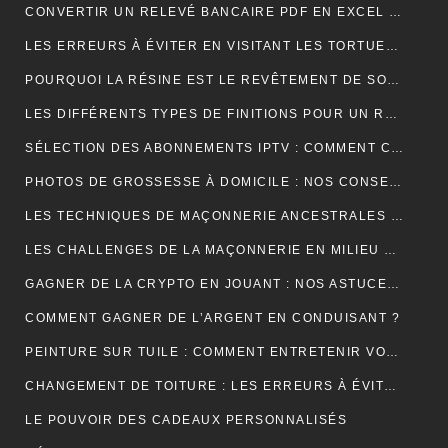
CONVERTIR UN RELEVÉ BANCAIRE PDF EN EXCEL : UNE ÉTAPE CLÉ POUR MIEUX GÉRER SES FINANCES
LES ERREURS À ÉVITER EN VISITANT LES TORTUES D’AKUMAL
POURQUOI LA RÉSINE EST LE REVÊTEMENT DE SOL IDÉAL EN USINE ?
LES DIFFÉRENTS TYPES DE FINITIONS POUR UN RAVALEMENT DE FAÇADE RÉUSSI
SÉLECTION DES ABONNEMENTS IPTV : COMMENT CHOISIR L’OFFRE QUI VOUS CORRESPOND ?
PHOTOS DE GROSSESSE À DOMICILE : NOS CONSEILS POUR UNE SÉANCE INTIMISTE RÉUSSIE !
LES TECHNIQUES DE MAÇONNERIE ANCESTRALES REVISITÉES
LES CHALLENGES DE LA MAÇONNERIE EN MILIEU URBAIN
GAGNER DE LA CRYPTO EN JOUANT : NOS ASTUCES ET PIÈGES À ÉVITER !
COMMENT GAGNER DE L’ARGENT EN CONDUISANT ?
PEINTURE SUR TUILE : COMMENT ENTRETENIR VOTRE TOITURE APRÈS L’APPLICATION ?
CHANGEMENT DE TOITURE : LES ERREURS À ÉVITER
LE POUVOIR DES CADEAUX PERSONNALISÉS