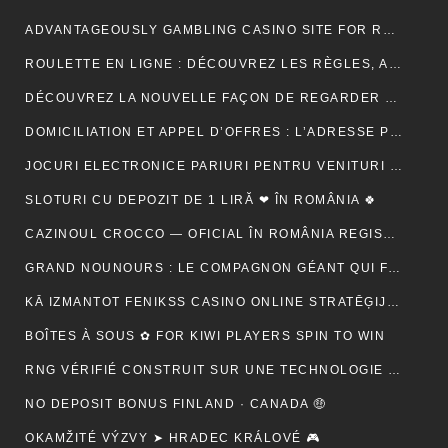
ADVANTAGEOUSLY GAMBLING CASINO SITE FOR RELY METHOD ACTING BETONLINE _ CANADA TRY YOUR LUCK
ROULETTE EN LIGNE : DÉCOUVREZ LES RÈGLES, ASTUCES ET MÉTHODES POUR GAGNER
DÉCOUVREZ LA NOUVELLE FAÇON DE REGARDER LA TÉLÉVISION AVEC MON AGENCE IPTV
DOMICILIATION ET APPEL D’OFFRES : L’ADRESSE PEUT-ELLE RASSURER UN ACHETEUR ?
JOCURI ELECTRONICE PARIURI PENTRU VENITURI SUPLIMENTARE – RO 🍾
SLOTURI CU DEPOZIT DE 1 LIRĂ ❤ ÎN ROMÂNIA 🍀
CAZINOUL CROCCO — OFICIAL ÎN ROMÂNIA REGISTER FREE
GRAND NOUNOURS : LE COMPAGNON GÉANT QUI FAIT FONDRE TOUS LES CŒURS
KĀ IZMANTOT FENIKSS CASINO ONLINE STRATĒĢIJAS, LAI PALIELINĀTU IZREDZES
BOÎTES À SOUS ✿ FOR KIWI PLAYERS SPIN TO WIN
RNG VÉRIFIÉ CONSTRUIT SUR UNE TECHNOLOGIE SÉCURISÉE 🚀 IN NEW ZEALAND START SPINNING
NO DEPOSIT BONUS FINLAND · CANADA 🤑
OKAMŽITÉ VÝZVY ➤ HRADEC KRÁLOVÉ 🎮