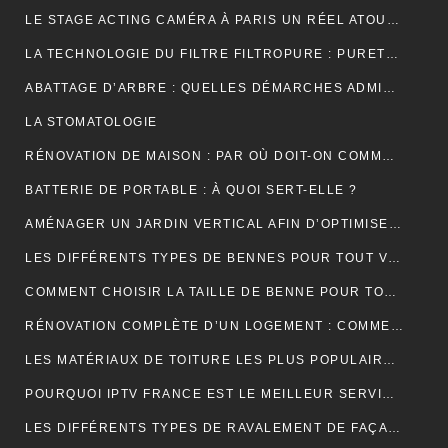
LE STAGE ACTING CAMÉRA À PARIS UN RÉEL ATOUT POUR VOTRE CARRIÈRE DE COMÉDIEN ?
LA TECHNOLOGIE DU FILTRE FILTROPURE : PURETÉ ET PERFORMANCE
ABATTAGE D’ARBRE : QUELLES DÉMARCHES ADMINISTRATIVES ?
LA STOMATOLOGIE
RÉNOVATION DE MAISON : PAR OÙ DOIT-ON COMMENCER ?
BATTERIE DE PORTABLE : À QUOI SERT-ELLE ?
AMÉNAGER UN JARDIN VERTICAL AFIN D’OPTIMISER L’UTILISATION DE L’ESPACE EXTÉRIEUR.
LES DIFFÉRENTS TYPES DE BENNES POUR TOUT VENANT DISPONIBLES
COMMENT CHOISIR LA TAILLE DE BENNE POUR TOUT VENANT ?
RÉNOVATION COMPLÈTE D’UN LOGEMENT : COMMENT PROCÉDER ?
LES MATÉRIAUX DE TOITURE LES PLUS POPULAIRES ET LEURS CARACTÉRISTIQUES
POURQUOI IPTV FRANCE EST LE MEILLEUR SERVICE D’ABONNEMENT IPTV ?
LES DIFFÉRENTS TYPES DE RAVALEMENT DE FAÇADE