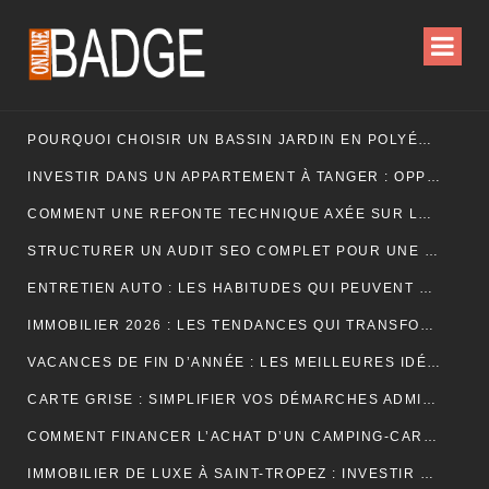
POURQUOI CHOISIR UN BASSIN JARDIN EN POLYÉTHYLÈNE FERME ?
INVESTIR DANS UN APPARTEMENT À TANGER : OPPORTUNITÉS ET POINTS ESSENTIELS À CONNAÎTRE
COMMENT UNE REFONTE TECHNIQUE AXÉE SUR LES SIGNAUX WEB ESSENTIELS A BOOSTÉ LES VENTES D’UNE BOUTIQUE EN LIGNE
STRUCTURER UN AUDIT SEO COMPLET POUR UNE PLATEFORME E-COMMERCE INTERNATIONALE
ENTRETIEN AUTO : LES HABITUDES QUI PEUVENT PROLONGER LA VIE DE VOTRE VÉHICULE
IMMOBILIER 2026 : LES TENDANCES QUI TRANSFORMENT LE MARCHÉ DE LA LOCATION
VACANCES DE FIN D’ANNÉE : LES MEILLEURES IDÉES POUR CÉLÉBRER LES FÊTES
CARTE GRISE : SIMPLIFIER VOS DÉMARCHES ADMINISTRATIVES
COMMENT FINANCER L’ACHAT D’UN CAMPING-CAR : CRÉDIT, LEASING OU PAIEMENT COMPTANT ?
IMMOBILIER DE LUXE À SAINT-TROPEZ : INVESTIR DANS UN ART DE VIVRE