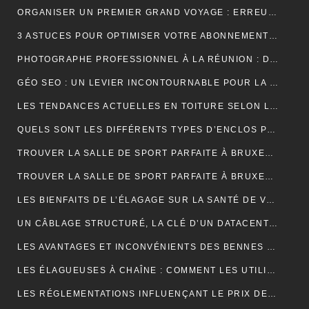
ORGANISER UN PREMIER GRAND VOYAGE : ERREURS À ÉVITER
3 ASTUCES POUR OPTIMISER VOTRE ABONNEMENT IPTV PREMIUM EN FRANCE
PHOTOGRAPHE PROFESSIONNEL À LA RÉUNION : DÉCOUVREZ L’EXPÉRIENCE UNIQUE D’UNE SÉANCE PHOTO EN STUDIO
GÉO SEO : UN LEVIER INCONTOURNABLE POUR LA VISIBILITÉ LOCALE
LES TENDANCES ACTUELLES EN TOITURE SELON LES COUVREURS EXPÉRIMENTÉS
QUELS SONT LES DIFFÉRENTS TYPES D’ENCLOS POUR ANIMAUX ?
TROUVER LA SALLE DE SPORT PARFAITE À BRUXELLES : BIEN PLUS QU’UNE QUESTION D’ADRESSE
TROUVER LA SALLE DE SPORT PARFAITE À BRUXELLES : BIEN PLUS QU’UNE QUESTION D’ADRESSE
LES BIENFAITS DE L’ÉLAGAGE SUR LA SANTÉ DE VOS ARBRES
UN CÂBLAGE STRUCTURÉ, LA CLÉ D’UN DATACENTER MAINTENABLE
LES AVANTAGES ET INCONVÉNIENTS DES BENNES DE LOCATION À PRIX RÉDUIT
LES ÉLAGUEUSES À CHAÎNE : COMMENT LES UTILISER EFFICACEMENT
LES RÉGLEMENTATIONS INFLUENÇANT LE PRIX DES DÉCHARGES DE BENNE