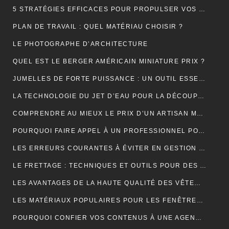
5 STRATÉGIES EFFICACES POUR PROPULSER VOS VENTES EN LIGNE
PLAN DE TRAVAIL : QUEL MATÉRIAU CHOISIR ?
LE PHOTOGRAPHE D’ARCHITECTURE
QUEL EST LE BERGER AMÉRICAIN MINIATURE PRIX ?
JUMELLES DE FORTE PUISSANCE : UN OUTIL ESSENTIEL POUR LE CAMPING
LA TECHNOLOGIE DU JET D’EAU POUR LA DÉCOUPE DES MATÉRIAUX SOLIDES
COMPRENDRE AU MIEUX LE PRIX D’UN ARTISAN MAÇON
POURQUOI FAIRE APPEL À UN PROFESSIONNEL POUR LE DÉBOUCHAGE TOILETTE YVELINES ?
LES ERREURS COURANTES À ÉVITER EN GESTION LOCATIVE ET COMMENT LES PRÉVENIR AVEC UN OUTIL EN LIGNE
LE FRETTAGE : TECHNIQUES ET OUTILS POUR DES ASSEMBLAGES PARFAITS
LES AVANTAGES DE LA HAUTE QUALITÉ DES VÊTEMENTS DE SPORT
LES MATÉRIAUX POPULAIRES POUR LES FENÊTRES DE TOIT : AVANTAGES ET INCONVÉNIENTS
POURQUOI CONFIER VOS CONTENUS À UNE AGENCE DE RÉDACTION ? LA CLÉ DU SUCCÈS EN LIGNE