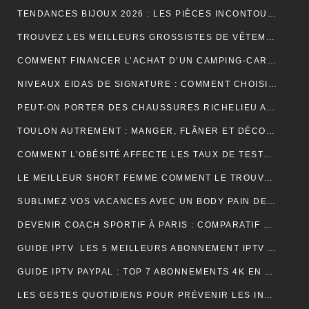
TENDANCES BIJOUX 2026 : LES PIÈCES INCONTOURNABLES À PORTER CETTE ANNÉE
TROUVEZ LES MEILLEURS GROSSISTES DE VÊTEMENTS PAT PATROUILLE POUR BOOSTER VOTRE ACTIVITÉ DE REVENTE RENTABLE
COMMENT FINANCER L’ACHAT D’UN CAMPING-CAR : CRÉDIT, LEASING OU PAIEMENT COMPTANT ?
NIVEAUX EIDAS DE SIGNATURE : COMMENT CHOISIR LE BON NIVEAU POUR SÉCURISER VOS DOCUMENTS
PEUT-ON PORTER DES CHAUSSURES RICHELIEU AVEC UN JEAN ?
TOULON AUTREMENT : MANGER, FLÂNER ET DÉCOUVRIR LES VRAIES BONNES ADRESSES
COMMENT L’OBÉSITÉ AFFECTE LES TAUX DE TESTOSTÉRONE ET LA LIBIDO MASCULINE
LE MEILLEUR SHORT FEMME COMMENT LE TROUVER RAPIDEMENT ET EFFICACEMENT
SUBLIMEZ VOS VACANCES AVEC UN BODY PAIN DE SUCRE PARFAIT POUR UN LOOK ÉLÉGANT EN VOYAGE
DEVENIR COACH SPORTIF À PARIS : COMPARATIF DES FORMATIONS CQP FITNESS
GUIDE IPTV LES 5 MEILLEURS ABONNEMENT IPTV FRANÇAIS 4K
GUIDE IPTV PAYPAL : TOP 7 ABONNEMENTS 4K EN FRANCE
LES GESTES QUOTIDIENS POUR PRÉVENIR LES INFECTIONS CHEZ LES VOLAILLES