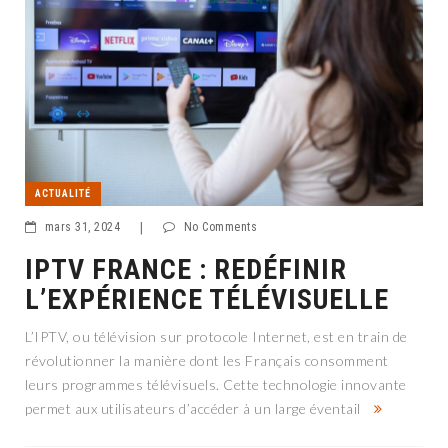
ACTUALITÉ
mars 31, 2024
|
No Comments
IPTV FRANCE : REDÉFINIR
L’EXPÉRIENCE TÉLÉVISUELLE
L’IPTV, ou télévision sur protocole Internet, est en train de
révolutionner la manière dont les Français consomment
leurs programmes télévisuels. Cette technologie innovante
permet aux utilisateurs d’accéder à un large éventail