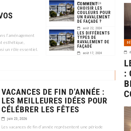
COMMENT
juin 28, 2024
CHOISIR LES
COULEURS POUR
 VOS
UN RAVALEMENT
DE FAÇADE ?
août 22, 2024
LES DIFFÉRENTS
dans l’aménagement
TYPES DE
RAVALEMENT DE
nt esthétique,
DÉ
FAÇADE
nsi un rôle essentiel.
d
août 17, 2024
L
:
B
VACANCES DE FIN D’ANNÉE :
C
LES MEILLEURES IDÉES POUR
CÉLÉBRER LES FÊTES
juin 23, 2026
Les vacances de fin d’année représentent une période