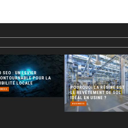
 SEO : UN LEVIER
CONTOURNABLE POUR LA
IBILITÉ LOCALE
POURQUOI LA RÉSINE EST
INESS
LE REVÊTEMENT DE SOL
IDÉAL EN USINE ?
BUSINESS