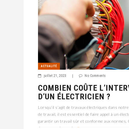
ACTUALITÉ
juillet 21, 2023
|
No Comments
COMBIEN COÛTE L’INTE
D’UN ÉLECTRICIEN ?
Lorsqu’il s’agit de travaux électriques dans notr
de travail, il est essentiel de faire appel à un élec
garantir un travail sûr et conforme aux normes
de gens se demande