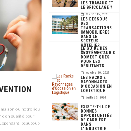
LES TRAVAUX ET
LE BRICOLAGE ?
février 15, 2023
LES DESSOUS
DES
TRANSACTIONS
IMMOBILIÈRES
DANS LE
SECTEUR
HÔTELIER
LE GUIDE DES
SYSTÈMES AUDIO
août 23, 2024
DOMESTIQUES
POUR LES
DÉBUTANTS
octobre 10, 2024
LES RACKS ET
RAYONNAGES
D’OCCASION EN
RVENTION
LOGISTIQUE
juillet 5, 2024
EXISTE-T-IL DE
e maison ou notre lieu
BONNES
OPPORTUNITÉS
tricien qualifié pour
DE CARRIÈRE
. Cependant, beaucoup
DANS
L’INDUSTRIE