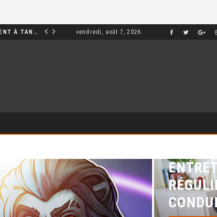
INVESTIR DANS UN APPARTEMENT À TANGER : OPPORTUNITÉS ET POINTS ESSENTIELS À CONNAÎTRE
vendredi, août 7, 2026
MARKETING
RAMONA
ENTRET
RÉGULI
CONDUI