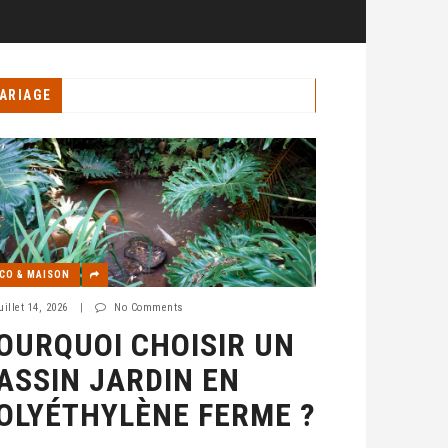
ARIAGE
CO & MAISON
uillet 14, 2026
|
No Comments
OURQUOI CHOISIR UN
ASSIN JARDIN EN
OLYÉTHYLÈNE FERME ?