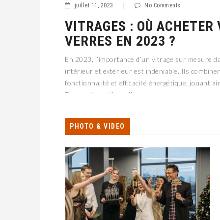
juillet 11, 2023
|
No Comments
VITRAGES : OÙ ACHETER
VERRES EN 2023 ?
En 2023, l’importance d’un vitrage sur mesure 
intérieur et extérieur est indéniable. Ils combine
fonctionnalité et efficacité énergétique, jouant ai
Dans cette optique, il
PHOTO & VIDEO