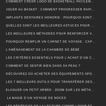
COMMENT CRÉER LOGO DE BASKETBALL FACILEMENT ET EFFICACEMENT ?
JOUER AU BASKET : COMMENT PROGRESSER RAPIDEMENT EN TECHNIQUE ?
IMPLANTS DENTAIRES HONGRIE : POURQUOI SONT-ILS LA SOLUTION IDÉALE POUR UN SOURIRE PARFAIT ET ABORDABLE ?
QUELLES SONT LES MEILLEURES ASTUCES POUR UN DÉMÉNAGEMENT ÎLE DE FRANCE RÉUSSI ET SANS TRACAS ?
LES MEILLEURES MÉTHODES POUR RENFORCER VOS ONGLES FRAGILES
POURQUOI REMPLIR UN CARNET DE VOYAGE : CAPTURER L’ÂME DE VOS AVENTURES
L’AMÉNAGEMENT DE LA CHAMBRE DE BÉBÉ
LES CRITÈRES ESSENTIELS POUR L’ACHAT D’UN CÂBLE TYPE 2 POUR VÉHICULES ÉLECTRIQUES
COMMENT SE SENTIR BIEN DANS SA PEAU ?
DÉCOUVREZ OÙ ACHETER DES ÉQUIPEMENTS SPORTIFS DE QUALITÉ EN LIGNE
LES 7 MEILLEURS OUTILS POUR TRANSFÉRER DES DONNÉES D’ANDROID VERS MAC
ELAGUER UN PETIT ARBRE : ZOOM SUR LES MÉTHODES À ADOPTER
LA MAGIE D’UN VOYAGE DE NOCES