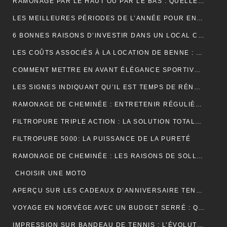
RAMONAGE PAR LE HAUT OU PAR LE BAS : QUELLE TECHNIQUE EST LA PLUS EFFICACE ?
LES MEILLEURES PÉRIODES DE L’ANNÉE POUR ENTRETENIR VOS GOUTTIÈRES
6 BONNES RAISONS D’INVESTIR DANS UN LOCAL COMMERCIAL
LES COÛTS ASSOCIÉS À LA LOCATION DE BENNE : CE QUE VOUS DEVEZ SAVOIR
COMMENT METTRE EN AVANT ÉLÉGANCE SPORTIVE AVEC LE POLO RUGBY ALL BLACK ?
LES SIGNES INDIQUANT QU’IL EST TEMPS DE RÉNOVER VOTRE TOITURE
RAMONAGE DE CHEMINÉE : ENTRETENIR RÉGULIÈREMENT VOS CONDUITS DE FUMÉE
FILTROPURE TRIPLE ACTION : LA SOLUTION TOTALE POUR L’EAU
FILTROPURE 5000: LA PUISSANCE DE LA PURETÉ
RAMONAGE DE CHEMINÉE : LES RAISONS DE SOLLICITER LES SERVICES D’UN PROFESSIONNEL
CHOISIR UNE MOTO
APERÇU SUR LES CADEAUX D’ANNIVERSAIRE TENDANCES
VOYAGE EN NORVÈGE AVEC UN BUDGET SERRÉ : QUELQUES PETITS CONSEILS
IMPRESSION SUR BANDEAU DE TENNIS : L’ÉVOLUTION MODERNE