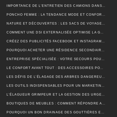
IMPORTANCE DE L’ENTRETIEN DES CAMIONS DANS LE MONDE DU TRANSPORT ROUTIER
PONCHO FEMME : LA TENDANCE MODE ET CONFORT POUR L’HIVER
NATURE ET DÉCOUVERTES : LES SACS DE VOYAGE À COMPRESSION POUR OPTIMISER CHAQUE AVENTURE
COMMENT UNE DSI EXTERNALISÉE OPTIMISE LA GESTION DE VOTRE SYSTÈME D’INFORMATION ?
CRÉEZ DES PUBLICITÉS FACEBOOK ET INSTAGRAM EFFICACES POUR VOTRE BUSINESS
POURQUOI ACHETER UNE RÉSIDENCE SECONDAIRE DANS LA STATION BALNÉAIRE DE PORTICCIO EN CORSE DU SUD, DANS LE GOLFE D’AJACCIO ?
ENTREPRISE SPÉCIALISÉE : VOTRE SECOURS POUR FACILITER VOTRE DÉMÉNAGEMENT
LE CONFORT AVANT TOUT : DES ACCESSOIRES POUR JOUER PENDANT DES HEURES
LES DÉFIS DE L’ÉLAGAGE DES ARBRES DANGEREUX EN MILIEU RÉSIDENTIEL
LES OUTILS INDISPENSABLES POUR UN MARKETING DIGITAL RÉUSSI
L’ÉLAGUEUR GRIMPEUR ET LA GESTION DES URGENCES SUR LES ARBRES DANGEREUX
BOUTIQUES DE MEUBLES : COMMENT RÉPONDRE AUX EXIGENCES DES CLIENTS POINTILLEUX ?
POURQUOI UN BON DRAINAGE DES GOUTTIÈRES EST ESSENTIEL POUR VOTRE MAISON ?