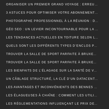
ORGANISER UN PREMIER GRAND VOYAGE : ERREURS À ÉVITER
3 ASTUCES POUR OPTIMISER VOTRE ABONNEMENT IPTV PREMIUM EN FRANCE
PHOTOGRAPHE PROFESSIONNEL À LA RÉUNION : DÉCOUVREZ L’EXPÉRIENCE UNIQUE D’UNE SÉANCE PHOTO EN STUDIO
GÉO SEO : UN LEVIER INCONTOURNABLE POUR LA VISIBILITÉ LOCALE
LES TENDANCES ACTUELLES EN TOITURE SELON LES COUVREURS EXPÉRIMENTÉS
QUELS SONT LES DIFFÉRENTS TYPES D’ENCLOS POUR ANIMAUX ?
TROUVER LA SALLE DE SPORT PARFAITE À BRUXELLES : BIEN PLUS QU’UNE QUESTION D’ADRESSE
TROUVER LA SALLE DE SPORT PARFAITE À BRUXELLES : BIEN PLUS QU’UNE QUESTION D’ADRESSE
LES BIENFAITS DE L’ÉLAGAGE SUR LA SANTÉ DE VOS ARBRES
UN CÂBLAGE STRUCTURÉ, LA CLÉ D’UN DATACENTER MAINTENABLE
LES AVANTAGES ET INCONVÉNIENTS DES BENNES DE LOCATION À PRIX RÉDUIT
LES ÉLAGUEUSES À CHAÎNE : COMMENT LES UTILISER EFFICACEMENT
LES RÉGLEMENTATIONS INFLUENÇANT LE PRIX DES DÉCHARGES DE BENNE