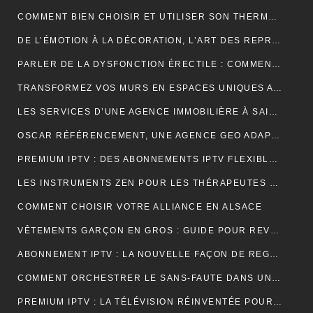
COMMENT BIEN CHOISIR ET UTILISER SON THERMOCYCLEUR AU LABORATOIRE
DE L’ÉMOTION À LA DÉCORATION, L’ART DES REPRODUCTIONS QUI DONNENT VIE À VOS MURS
PARLER DE LA DYSFONCTION ÉRECTILE : COMMENT BRISER LE TABOU ?
TRANSFORMEZ VOS MURS EN ESPACES UNIQUES AVEC UN STICKERS PERSONNALISÉ C-STICKERS
LES SERVICES D’UNE AGENCE IMMOBILIÈRE À SAINT-CYR-SUR-MER EXPLIQUÉS EN DÉTAIL
OSCAR RÉFÉRENCEMENT, UNE AGENCE GEO ADAPTÉE AUX MOTEURS GÉNÉRATIFS
PREMIUM IPTV : DES ABONNEMENTS IPTV FLEXIBLES, STABLES ET COMPLETS
LES INSTRUMENTS ZEN POUR LES THÉRAPEUTES ET PRATIQUANTS DE YOGA
COMMENT CHOISIR VOTRE ALLIANCE EN ALSACE
VÊTEMENTS GARÇON EN GROS : GUIDE POUR REVENDEURS ET MAGASINS
ABONNEMENT IPTV : LA NOUVELLE FAÇON DE REGARDER LA TÉLÉVISION
COMMENT ORCHESTRER LE SANS-FAUTE DANS UNE LOCATION SAISONNIÈRE ?
PREMIUM IPTV : LA TÉLÉVISION RÉINVENTÉE POUR UNE EXPÉRIENCE SUR MESURE