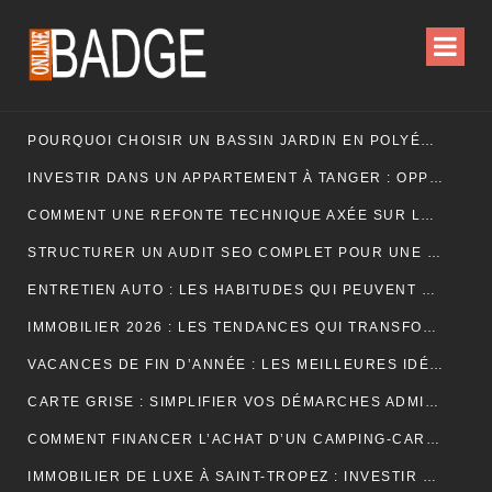
POURQUOI CHOISIR UN BASSIN JARDIN EN POLYÉTHYLÈNE FERME ?
INVESTIR DANS UN APPARTEMENT À TANGER : OPPORTUNITÉS ET POINTS ESSENTIELS À CONNAÎTRE
COMMENT UNE REFONTE TECHNIQUE AXÉE SUR LES SIGNAUX WEB ESSENTIELS A BOOSTÉ LES VENTES D’UNE BOUTIQUE EN LIGNE
STRUCTURER UN AUDIT SEO COMPLET POUR UNE PLATEFORME E-COMMERCE INTERNATIONALE
ENTRETIEN AUTO : LES HABITUDES QUI PEUVENT PROLONGER LA VIE DE VOTRE VÉHICULE
IMMOBILIER 2026 : LES TENDANCES QUI TRANSFORMENT LE MARCHÉ DE LA LOCATION
VACANCES DE FIN D’ANNÉE : LES MEILLEURES IDÉES POUR CÉLÉBRER LES FÊTES
CARTE GRISE : SIMPLIFIER VOS DÉMARCHES ADMINISTRATIVES
COMMENT FINANCER L’ACHAT D’UN CAMPING-CAR : CRÉDIT, LEASING OU PAIEMENT COMPTANT ?
IMMOBILIER DE LUXE À SAINT-TROPEZ : INVESTIR DANS UN ART DE VIVRE