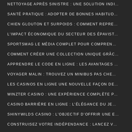
NETTOYAGE APRÈS SINISTRE : UNE SOLUTION INDISPENSABLE POUR RETROUVER DES ESPACES SÛRS ET SALUBRES
SANTÉ PRATIQUE : ADOPTER DE BONNES HABITUDES AU QUOTIDIEN
CHIEN GLOUTON ET SURPOIDS : COMMENT REPRENDRE LE CONTRÔLE DES PORTIONS ?
L’IMPACT ÉCONOMIQUE DU SECTEUR DES ÉPAVISTES EN FRANCE
SPORTSMAG LE MÉDIA COMPLET POUR COMPRENDRE LE SPORT LA NUTRITION ET LA PERFORMANCE
COMMENT CRÉER UNE COLLECTION UNIQUE GRÂCE À UN GROSSISTE DE VÊTEMENTS PERSONNALISÉS
APPRENDRE LE CODE EN LIGNE : LES AVANTAGES D’UNE FORMATION ENTIÈREMENT NUMÉRIQUE
VOYAGER MALIN : TROUVEZ UN MINIBUS PAS CHER POUR VOS DÉPLACEMENTS EN GROUPE
LES CASINOS EN LIGNE UNE NOUVELLE FAÇON DE VIVRE LE JEU
WINZTER CASINO : UNE EXPÉRIENCE COMPLÈTE POUR LES AMATEURS DE JEUX EN LIGNE
CASINO BARRIÈRE EN LIGNE : L’ÉLÉGANCE DU JEU NUMÉRIQUE AU SERVICE DES JOUEURS MODERNES
SHINYWILDS CASINO : L’OBJECTIF D’OFFRIR UNE EXPÉRIENCE DE JEU EXCEPTIONNELLE ET SÉCURISÉE
CONSTRUISEZ VOTRE INDÉPENDANCE : LANCEZ VOTRE ACTIVITÉ DE MARCHAND DE BIENS OU AGENT IMMOBILIER