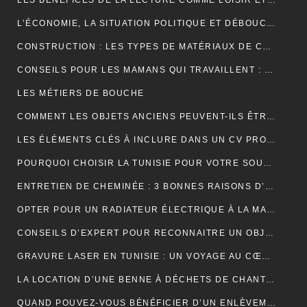
LES BÉNÉFICES DE LA LECTURE COMME LOISIR ET SON IMPACT SUR LA COGNITION
L’ÉCONOMIE, LA SITUATION POLITIQUE ET DÉBOUCHÉE
CONSTRUCTION : LES TYPES DE MATÉRIAUX DE CONSTRUCTION UTILISÉS
CONSEILS POUR LES MAMANS QUI TRAVAILLENT : TROUVER UN ÉQUILIBRE ENTRE CARRIÈRE ET VIE FAMILIALE
LES MÉTIERS DE BOUCHE
COMMENT LES OBJETS ANCIENS PEUVENT-ILS ÊTRE UN PLACEMENT FINANCIER INTELLIGENT ?
LES ÉLÉMENTS CLÉS À INCLURE DANS UN CV PROFESSIONNEL POUR ATTIRER LES RECRUTEURS
POURQUOI CHOISIR LA TUNISIE POUR VOTRE SOUS-TRAITANCE INDUSTRIELLE?
ENTRETIEN DE CHEMINÉE : 3 BONNES RAISONS D’OPTER POUR LE RAMONAGE MÉCANIQUE
OPTER POUR UN RADIATEUR ÉLECTRIQUE À LA MAISON
CONSEILS D’EXPERT POUR RECONNAITRE UN OBJET ANCIEN AUTHENTIQUE
GRAVURE LASER EN TUNISIE : UN VOYAGE AU CŒUR DE LA PERSONNALISATION
LA LOCATION D’UNE BENNE À DÉCHETS DE CHANTIER POUR UNE ENTREPRISE
QUAND POUVEZ-VOUS BÉNÉFICIER D’UN ENLÈVEMENT D’ÉPAVE GRATUIT EN FRANCE ? : GUIDE COMPLET