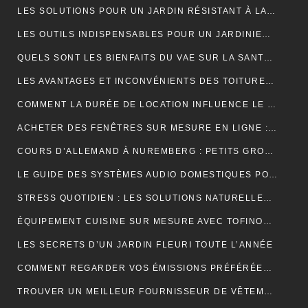
LES SOLUTIONS POUR UN JARDIN RÉSISTANT À LA SÉCHERESSE
LES OUTILS INDISPENSABLES POUR UN JARDINIER PROFESSIONNEL
QUELS SONT LES BIENFAITS DU VAE SUR LA SANTÉ ?
LES AVANTAGES ET INCONVÉNIENTS DES TOITURES EN BARDEAUX
COMMENT LA DURÉE DE LOCATION INFLUENCE LE PRIX D’UNE BENNE ?
ACHETER DES FENÊTRES SUR MESURE EN LIGNE : GUIDE ET ASTUCES
COURS D’ALLEMAND À NUREMBERG : PETITS GROUPES, PROFESSEURS EXPÉRIMENTÉS, AMBIANCE CONVIVIALE
LE GUIDE DES SYSTÈMES AUDIO DOMESTIQUES POUR LES DÉBUTANTS
STRESS QUOTIDIEN : LES SOLUTIONS NATURELLES POUR RETROUVER VITALITÉ ET BIEN-ÊTRE
ÉQUIPEMENT CUISINE SUR MESURE AVEC TOFINOX MAROC
LES SECRETS D’UN JARDIN FLEURI TOUTE L’ANNÉE
COMMENT REGARDER VOS ÉMISSIONS PRÉFÉRÉES PARTOUT EN FRANCE ?
TROUVER UN MEILLEUR FOURNISSEUR DE VÊTEMENTS TENDANCES POUR VOTRE BOUTIQUE