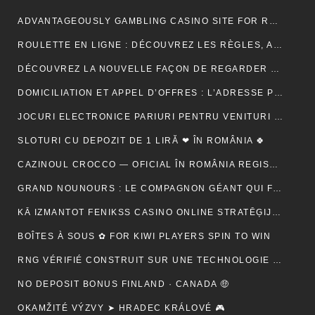
ADVANTAGEOUSLY GAMBLING CASINO SITE FOR RELY METHOD ACTING BETONLINE _ CANADA TRY YOUR LUCK
ROULETTE EN LIGNE : DÉCOUVREZ LES RÈGLES, ASTUCES ET MÉTHODES POUR GAGNER
DÉCOUVREZ LA NOUVELLE FAÇON DE REGARDER LA TÉLÉVISION AVEC MON AGENCE IPTV
DOMICILIATION ET APPEL D’OFFRES : L’ADRESSE PEUT-ELLE RASSURER UN ACHETEUR ?
JOCURI ELECTRONICE PARIURI PENTRU VENITURI SUPLIMENTARE – RO 🍾
SLOTURI CU DEPOZIT DE 1 LIRĂ ❤ ÎN ROMÂNIA 🍀
CAZINOUL CROCCO — OFICIAL ÎN ROMÂNIA REGISTER FREE
GRAND NOUNOURS : LE COMPAGNON GÉANT QUI FAIT FONDRE TOUS LES CŒURS
KĀ IZMANTOT FENIKSS CASINO ONLINE STRATĒĢIJAS, LAI PALIELINĀTU IZREDZES
BOÎTES À SOUS ✿ FOR KIWI PLAYERS SPIN TO WIN
RNG VÉRIFIÉ CONSTRUIT SUR UNE TECHNOLOGIE SÉCURISÉE 🚀 IN NEW ZEALAND START SPINNING
NO DEPOSIT BONUS FINLAND · CANADA 🤑
OKAMŽITÉ VÝZVY ➤ HRADEC KRÁLOVÉ 🎮