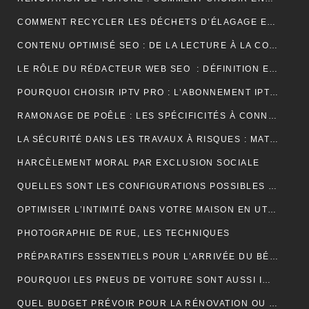
COMMENT RECYCLER LES DÉCHETS D’ÉLAGAGE ET D’ABATTAGE ?
CONTENU OPTIMISÉ SEO : DE LA LECTURE À LA CONVERSION
LE RÔLE DU RÉDACTEUR WEB SEO : DÉFINITION ET EXPLICATIONS
POURQUOI CHOISIR IPTV PRO : L’ABONNEMENT IPTV PREMIUM ULTIME
RAMONAGE DE POÊLE : LES SPÉCIFICITÉS À CONNAÎTRE
LA SÉCURITÉ DANS LES TRAVAUX À RISQUES : MATÉRIEL ET OBLIGATIONS
HARCÈLEMENT MORAL PAR EXCLUSION SOCIALE
QUELLES SONT LES CONFIGURATIONS POSSIBLES POUR UN ÉTABLI D’ATELIER PROFESSIONNEL ?
OPTIMISER L’INTIMITÉ DANS VOTRE MAISON EN UTILISANT DES VOLETS ROULANTS
PHOTOGRAPHIE DE RUE, LES TECHNIQUES
PRÉPARATIFS ESSENTIELS POUR L’ARRIVÉE DU BÉBÉ
POURQUOI LES PNEUS DE VOITURE SONT AUSSI IMPORTANTS ?
QUEL BUDGET PRÉVOIR POUR LA RÉNOVATION OU LA CONSTRUCTION DE LA TOITURE ?