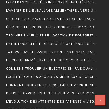
IPTV FRANCE : REDÉFINIR L’EXPÉRIENCE TÉLÉVISUELLE
L’AVENIR DE L’EMBALLAGE ALIMENTAIRE : VERS UNE RÉVOLUTION DURABLE ?
CE QU’IL FAUT SAVOIR SUR LA PEINTURE DE FAÇADE
ÉLIMINER LES POUX : UNE RÉPONSE EFFICACE AU CENTRE DE TRAITEMENT DES POUX À LYON
TROUVER LA MEILLEURE LOCATION DE POUSSETTE: FACILITEZ VOS DÉPLACEMENTS AVEC BÉBÉ
EST-IL POSSIBLE DE DÉBOUCHER UNE FOSSE SEPTIQUE NATURELLEMENT ?
TAXI VSL HAUTE-SAVOIE : VOTRE PARTENAIRE ESSENTIEL POUR DES DÉPLACEMENTS MÉDICAUX SÛRS ET CONFORTABLES
LE CLOUD PRIVÉ : UNE SOLUTION SÉCURISÉE ET POLYVALENTE POUR LE STOCKAGE ET L’ACCÈS AUX DONNÉES
COMMENT TROUVER UN ÉLECTRICIEN IRVE QUALIFIÉ POUR VOTRE PROJET DE MOBILITÉ ÉLECTRIQUE ?
FACILITÉ D’ACCÈS AUX SOINS MÉDICAUX DE QUALITÉ AVEC LES TAXIS VSL DE CLERMONT-FERRAND
COMMENT TROUVER LE TENSIOMÈTRE APPROPRIÉ POUR VOUS?
DÉFIS ET OPPORTUNITÉS DU VÊTEMENT PERSONNALISÉ : ANALYSE DU SECTEUR
L’ÉVOLUTION DES ATTENTES DES PATIENTS À L’ÉGARD DU TÉLÉSECRÉTARIAT MÉDICAL : SERVICES PERSONNALISÉS, RÉPONSE RAPIDE ET DISPONIBILITÉ