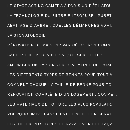
LE STAGE ACTING CAMÉRA À PARIS UN RÉEL ATOUT POUR VOTRE CARRIÈRE DE COMÉDIEN ?
LA TECHNOLOGIE DU FILTRE FILTROPURE : PURETÉ ET PERFORMANCE
ABATTAGE D’ARBRE : QUELLES DÉMARCHES ADMINISTRATIVES ?
LA STOMATOLOGIE
RÉNOVATION DE MAISON : PAR OÙ DOIT-ON COMMENCER ?
BATTERIE DE PORTABLE : À QUOI SERT-ELLE ?
AMÉNAGER UN JARDIN VERTICAL AFIN D’OPTIMISER L’UTILISATION DE L’ESPACE EXTÉRIEUR.
LES DIFFÉRENTS TYPES DE BENNES POUR TOUT VENANT DISPONIBLES
COMMENT CHOISIR LA TAILLE DE BENNE POUR TOUT VENANT ?
RÉNOVATION COMPLÈTE D’UN LOGEMENT : COMMENT PROCÉDER ?
LES MATÉRIAUX DE TOITURE LES PLUS POPULAIRES ET LEURS CARACTÉRISTIQUES
POURQUOI IPTV FRANCE EST LE MEILLEUR SERVICE D’ABONNEMENT IPTV ?
LES DIFFÉRENTS TYPES DE RAVALEMENT DE FAÇADE