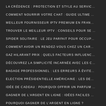
LA CRÉDENCE : PROTECTION ET STYLE AU SERVICE DE VOTRE INTÉRIEUR
COMMENT NOURRIR VOTRE CHAT : GUIDE ULTIME SUR LA NUTRITION ADAPTÉE ET OPTIMALE
MEILLEUR FOURNISSEUR IPTV PREMIUM EN FRANCE : UNE EXPÉRIENCE TÉLÉVISUELLE SUR MESURE
TROUVER LE MEILLEUR IPTV : CONSEILS POUR SE RETROUVER PLUS FACILEMENT
SPIDER SOLITAIRE : LE JEU PARFAIT POUR OCCUPER VOTRE TEMPS LIBRE ET STIMULER VOTRE CERVEAU !
COMMENT AVOIR UN RENDEZ-VOUS CHEZ UN CARDIOLOGUE À FÈS ?
GAZ HILARANT PRIX : QUELS FACTEURS INFLUENCENT SON COÛT ET OÙ LE TROUVER AU MEILLEUR TARIF ?
DÉCOUVREZ LA SIMPLICITÉ INCARNÉE AVEC LES CRÉDENCES DE CUISINE EFFET MARBRE
BAGAGE PROFESSIONNEL : LES ERREURS À ÉVITER POUR UN LOOK RAFFINÉ
ELECTION PRÉSIDENTIELLE AMÉRICAINE : LES DEUX CAMPS SONT RELIÉS PAR LEURS CRAINTES
IDÉE DE CADEAU : POURQUOI OFFRIR UN PARFUM POUR UN ANNIVERSAIRE ?
GAGNER DE L’ARGENT EN LIGNE : IDÉES FACILES ET ACCESSIBLES POUR DÉBUTANTS
POURQUOI GAGNER DE L’ARGENT EN LIGNE ?