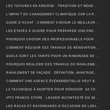
LES TOITURES EN ARDOISE : TRADITION ET MODERNITÉ
L’IMPACT DU CHANGEMENT CLIMATIQUE SUR LA PRODUCTION DE VANILLE À MADAGASCAR
GUIDE D’ACHAT : COMMENT CHOISIR LE MEILLEUR SPIROMÈTRE POUR VOS BESOINS
LES ÉTAPES À SUIVRE POUR PRÉPARER SON PREMIER MARATHON
POURQUOI CHOISIR DES PROFESSIONNELS POUR VOTRE DÉMÉNAGEMENT CLICHY ?
COMMENT RÉUSSIR SES TRAVAUX DE RÉNOVATION DE COUVERTURE ?
QUELS SONT LES TARIFS POUR UN RAMONAGE DE CHEMINÉE ?
POURQUOI RÉALISER DES TRAVAUX DE RAVALEMENT DE FAÇADE ?
RAVALEMENT DE FAÇADE : DÉFINITION, AVANTAGES ET ERREURS À ÉVITER
COMMENT UNE AGENCE ÉVÉNEMENTIELLE PEUT BOOSTER L’ATTRACTIVITÉ D’UNE DESTINATION TOURISTIQUE ?
LA TECHNIQUE À ADOPTER POUR RÉNOVER SA TOITURE EN TUILES
IPTV FRANCE STORE : LEADER INCONTESTÉ EN SERVICES IPTV DE QUALITÉ SUPÉRIEURE
LES RACKS ET RAYONNAGES D’OCCASION EN LOGISTIQUE