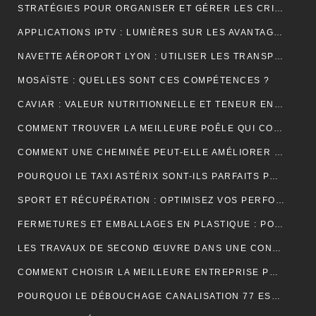
STRATÉGIES POUR ORGANISER ET GÉRER LES CRISES DANS UNE ENTREPRISE
APPLICATIONS IPTV : LUMIÈRES SUR LES AVANTAGES DE LEUR UTILISATION
NAVETTE AÉROPORT LYON : UTILISER LES TRANSPORTS PUBLICS ET TAXIS
MOSAÏSTE : QUELLES SONT CES COMPÉTENCES ?
CAVIAR : VALEUR NUTRITIONNELLE ET TENEUR EN SODIUM
COMMENT TROUVER LA MEILLEURE POÊLE QUI CONVIENT À VOTRE MAISON ?
COMMENT UNE CHEMINÉE PEUT-ELLE AMÉLIORER LE CONFORT ET L’ESTHÉTIQUE DE VOTRE MAISON ?
POURQUOI LE TAXI ASTÉRIX SONT-ILS PARFAITS POUR LES TOURISTES ?
SPORT ET RÉCUPÉRATION : OPTIMISEZ VOS PERFORMANCES AVEC LES HUILES CBD À PARIS
FERMETURES ET EMBALLAGES EN PLASTIQUE : POUR UNE PROTECTION OPTIMALE DE VOS PRODUITS
LES TRAVAUX DE SECOND ŒUVRE DANS UNE CONSTRUCTION DE MAISON
COMMENT CHOISIR LA MEILLEURE ENTREPRISE POUR VOTRE DÉMÉNAGEMENT PARIS MARSEILLE?
POURQUOI LE DÉBOUCHAGE CANALISATION 77 EST-IL ESSENTIEL POUR ÉVITER LES DÉSAGRÉMENTS MAJEURS ?