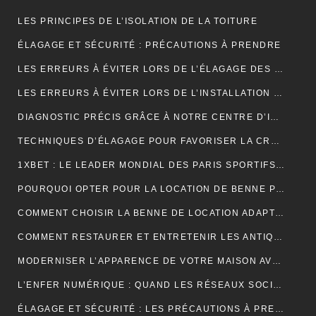
LES PRINCIPES DE L’ISOLATION DE LA TOITURE
ÉLAGAGE ET SÉCURITÉ : PRÉCAUTIONS À PRENDRE
LES ERREURS À ÉVITER LORS DE L’ÉLAGAGE DES JEUNES ARBRES
LES ERREURS À ÉVITER LORS DE L’INSTALLATION D’UNE NOUVELLE TOITURE
DIAGNOSTIC PRÉCIS GRÂCE À NOTRE CENTRE D’IMAGERIE ET SCANNER MODERNE
TECHNIQUES D’ÉLAGAGE POUR FAVORISER LA CROISSANCE DES ARBRES
1XBET : LE LEADER MONDIAL DES PARIS SPORTIFS EN LIGNE GRÂCE À UNE PLATEFORME CONVIVIALE ET UNE DIVERSITÉ DE MARCHÉS
POURQUOI OPTER POUR LA LOCATION DE BENNE POUR VOS PROJETS DE CONSTRUCTION?
COMMENT CHOISIR LA BENNE DE LOCATION ADAPTÉE À VOS BESOINS?
COMMENT RESTAURER ET ENTRETENIR LES ANTIQUITÉS?
MODERNISER L’APPARENCE DE VOTRE MAISON AVEC DES PORTES DE GARAGE SECTIONNELLES (ADOPTEZ LES PORTES AMC)
L’ENFER NUMÉRIQUE : QUAND LES RÉSEAUX SOCIAUX DEVIENNENT UN CAUCHEMAR
ÉLAGAGE ET SÉCURITÉ : LES PRÉCAUTIONS À PRENDRE