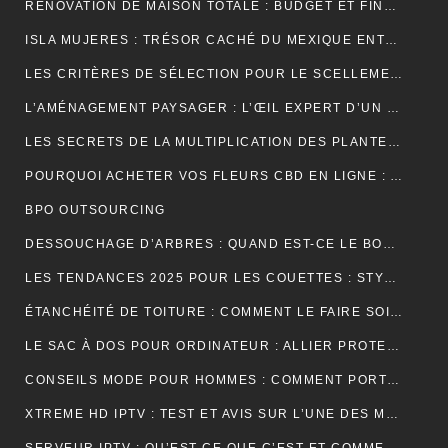
RÉNOVATION DE MAISON TOTALE : BUDGET ET FINANCEMENT
ISLA MUJERES : TRÉSOR CACHÉ DU MEXIQUE ENTRE PLAGES DE RÊVE ET AVENTURES TROPICALES
LES CRITÈRES DE SÉLECTION POUR LE SCELLEMENT DE TUILE DE RIVE
L’AMÉNAGEMENT PAYSAGER : L’ŒIL EXPERT D’UN JARDINIER
LES SECRETS DE LA MULTIPLICATION DES PLANTES PAR UN JARDINIER
POURQUOI ACHETER VOS FLEURS CBD EN LIGNE : AVANTAGES, BIENFAITS ET CONSEILS
BPO OUTSOURCING
DESSOUCHAGE D’ARBRES : QUAND EST-CE LE BON MOMENT POUR LE FAIRE ?
LES TENDANCES 2025 POUR LES COUETTES : STYLES, COULEURS ET MATÉRIAUX
ÉTANCHÉITÉ DE TOITURE : COMMENT LE FAIRE SOI-MÊME
LE SAC À DOS POUR ORDINATEUR : ALLIER PROTECTION, ORGANISATION ET ÉLÉGANCE AU QUOTIDIEN
CONSEILS MODE POUR HOMMES : COMMENT PORTER UN BIJOU MÉDAILLE AVEC STYLE ?
XTREME HD IPTV : TEST ET AVIS SUR L’UNE DES MEILLEURES OFFRES DU MARCHÉ