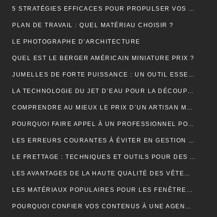
5 STRATÉGIES EFFICACES POUR PROPULSER VOS VENTES EN LIGNE
PLAN DE TRAVAIL : QUEL MATÉRIAU CHOISIR ?
LE PHOTOGRAPHE D’ARCHITECTURE
QUEL EST LE BERGER AMÉRICAIN MINIATURE PRIX ?
JUMELLES DE FORTE PUISSANCE : UN OUTIL ESSENTIEL POUR LE CAMPING
LA TECHNOLOGIE DU JET D’EAU POUR LA DÉCOUPE DES MATÉRIAUX SOLIDES
COMPRENDRE AU MIEUX LE PRIX D’UN ARTISAN MAÇON
POURQUOI FAIRE APPEL À UN PROFESSIONNEL POUR LE DÉBOUCHAGE TOILETTE YVELINES ?
LES ERREURS COURANTES À ÉVITER EN GESTION LOCATIVE ET COMMENT LES PRÉVENIR AVEC UN OUTIL EN LIGNE
LE FRETTAGE : TECHNIQUES ET OUTILS POUR DES ASSEMBLAGES PARFAITS
LES AVANTAGES DE LA HAUTE QUALITÉ DES VÊTEMENTS DE SPORT
LES MATÉRIAUX POPULAIRES POUR LES FENÊTRES DE TOIT : AVANTAGES ET INCONVÉNIENTS
POURQUOI CONFIER VOS CONTENUS À UNE AGENCE DE RÉDACTION ? LA CLÉ DU SUCCÈS EN LIGNE