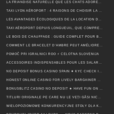
LA FRIANDISE NATURELLE QUE LES CHATS ADORENT : AVANTAGES ET CONSEILS
TAXI LYON AÉROPORT : 4 RAISONS DE CHOISIR LA FIABILITÉ ET LE CONFORT POUR VOS TRAJETS
LES AVANTAGES ÉCOLOGIQUES DE LA LOCATION DE BENNE
TAXI AÉROPORT DEPUIS LONGUEUIL, QUE COMPREND RÉELLEMENT LE PRIX ANNONCÉ ?
LE BOIS DE CHAUFFAGE : GUIDE COMPLET POUR BIEN CHOISIR SON COMBUSTIBLE
COMMENT LE BRACELET D’AMBRE PEUT AMÉLIORER VOTRE QUOTIDIEN
POMOČ PRI IGRALNICI ROO ⚡ CELOTNA SLOVENIJA
ACCESSOIRES INDISPENSABLES POUR LES SALARIÉS EN DÉPLACEMENT PROFESSIONNEL
NO DEPOSIT BONUS CASINO SPAIN ✷ KYC CHECK IN CANADA 🍀
HONEST ONLINE CASINO FOR LIVELY BARGAINER BACK ⚡️ CA ♦️
BONUSBLITZ CASINO NO DEPOSIT ★ HAVE FUN ON MULTIPLE PLATFORMS AUTOMATICALLY CANADIAN FEDERATION 💸
TITLURI ORIGINALE PE CARE NU LE VEȚI GĂSI NICĂIERI ALTUNDEVA. ♬ CONSTANȚA 🔮
WIELOPOZIOMOWE KONKURENCYJNE STOŁY DLA KAŻDEGO POZIOMU UMIEJĘTNOŚCI · RZECZPOSPOLITA POLSKA 💵