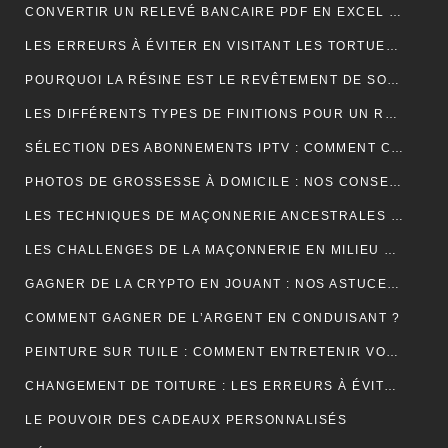
CONVERTIR UN RELEVÉ BANCAIRE PDF EN EXCEL : UNE ÉTAPE CLÉ POUR MIEUX GÉRER SES FINANCES
LES ERREURS À ÉVITER EN VISITANT LES TORTUES D’AKUMAL
POURQUOI LA RÉSINE EST LE REVÊTEMENT DE SOL IDÉAL EN USINE ?
LES DIFFÉRENTS TYPES DE FINITIONS POUR UN RAVALEMENT DE FAÇADE RÉUSSI
SÉLECTION DES ABONNEMENTS IPTV : COMMENT CHOISIR L’OFFRE QUI VOUS CORRESPOND ?
PHOTOS DE GROSSESSE À DOMICILE : NOS CONSEILS POUR UNE SÉANCE INTIMISTE RÉUSSIE !
LES TECHNIQUES DE MAÇONNERIE ANCESTRALES REVISITÉES
LES CHALLENGES DE LA MAÇONNERIE EN MILIEU URBAIN
GAGNER DE LA CRYPTO EN JOUANT : NOS ASTUCES ET PIÈGES À ÉVITER !
COMMENT GAGNER DE L’ARGENT EN CONDUISANT ?
PEINTURE SUR TUILE : COMMENT ENTRETENIR VOTRE TOITURE APRÈS L’APPLICATION ?
CHANGEMENT DE TOITURE : LES ERREURS À ÉVITER
LE POUVOIR DES CADEAUX PERSONNALISÉS