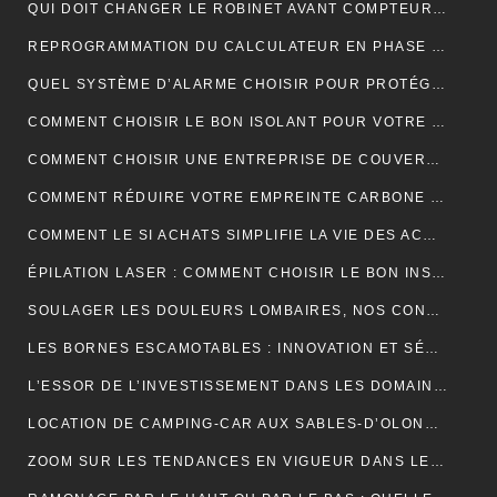
QUI DOIT CHANGER LE ROBINET AVANT COMPTEUR MAISON INDIVIDUELLE ?
REPROGRAMMATION DU CALCULATEUR EN PHASE 1 : EXPLICATIONS
QUEL SYSTÈME D’ALARME CHOISIR POUR PROTÉGER VOTRE MAISON ?
COMMENT CHOISIR LE BON ISOLANT POUR VOTRE TOITURE ?
COMMENT CHOISIR UNE ENTREPRISE DE COUVERTURE ?
COMMENT RÉDUIRE VOTRE EMPREINTE CARBONE ET VIVRE DURABLEMENT ?
COMMENT LE SI ACHATS SIMPLIFIE LA VIE DES ACHETEURS
ÉPILATION LASER : COMMENT CHOISIR LE BON INSTITUT ?
SOULAGER LES DOULEURS LOMBAIRES, NOS CONSEILS
LES BORNES ESCAMOTABLES : INNOVATION ET SÉCURITÉ POUR L’ESPACE URBAIN
L’ESSOR DE L’INVESTISSEMENT DANS LES DOMAINES VITICOLES DE PROVENCE : UNE ANALYSE ÉCONOMIQUE ET CULTURELLE
LOCATION DE CAMPING-CAR AUX SABLES-D’OLONNE : LA LIBERTÉ DE DÉCOUVRIR LA CÔTE ATLANTIQUE
ZOOM SUR LES TENDANCES EN VIGUEUR DANS LE DOMAINE DU WEBMARKETING