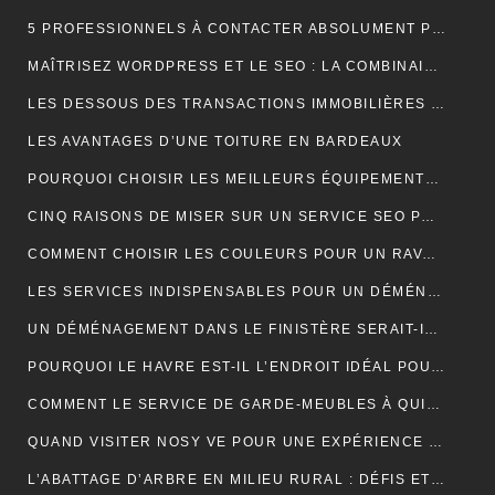
5 PROFESSIONNELS À CONTACTER ABSOLUMENT POUR RÉUSSIR SON MARIAGE
MAÎTRISEZ WORDPRESS ET LE SEO : LA COMBINAISON GAGNANTE POUR VOTRE SITE WEB
LES DESSOUS DES TRANSACTIONS IMMOBILIÈRES DANS LE SECTEUR HÔTELIER
LES AVANTAGES D’UNE TOITURE EN BARDEAUX
POURQUOI CHOISIR LES MEILLEURS ÉQUIPEMENTS D’ISOLATION PHONIQUE POUR TOITURE ?
CINQ RAISONS DE MISER SUR UN SERVICE SEO PROFESSIONNEL
COMMENT CHOISIR LES COULEURS POUR UN RAVALEMENT DE FAÇADE ?
LES SERVICES INDISPENSABLES POUR UN DÉMÉNAGEMENT RÉUSSI EN BRETAGNE
UN DÉMÉNAGEMENT DANS LE FINISTÈRE SERAIT-IL UNE BONNE IDÉE?
POURQUOI LE HAVRE EST-IL L’ENDROIT IDÉAL POUR UN NOUVEAU DÉPART EN 2024 ?
COMMENT LE SERVICE DE GARDE-MEUBLES À QUIMPER PEUT-IL SIMPLIFIER VOTRE DÉMÉNAGEMENT ET PROTÉGER VOS BIENS ?
QUAND VISITER NOSY VE POUR UNE EXPÉRIENCE INOUBLIABLE ?
L’ABATTAGE D’ARBRE EN MILIEU RURAL : DÉFIS ET SOLUTIONS