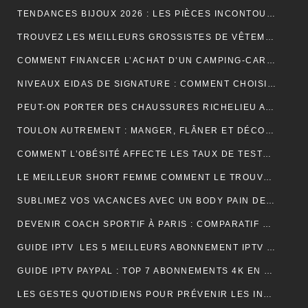
TENDANCES BIJOUX 2026 : LES PIÈCES INCONTOURNABLES À PORTER CETTE ANNÉE
TROUVEZ LES MEILLEURS GROSSISTES DE VÊTEMENTS PAT PATROUILLE POUR BOOSTER VOTRE ACTIVITÉ DE REVENTE RENTABLE
COMMENT FINANCER L’ACHAT D’UN CAMPING-CAR : CRÉDIT, LEASING OU PAIEMENT COMPTANT ?
NIVEAUX EIDAS DE SIGNATURE : COMMENT CHOISIR LE BON NIVEAU POUR SÉCURISER VOS DOCUMENTS
PEUT-ON PORTER DES CHAUSSURES RICHELIEU AVEC UN JEAN ?
TOULON AUTREMENT : MANGER, FLÂNER ET DÉCOUVRIR LES VRAIES BONNES ADRESSES
COMMENT L’OBÉSITÉ AFFECTE LES TAUX DE TESTOSTÉRONE ET LA LIBIDO MASCULINE
LE MEILLEUR SHORT FEMME COMMENT LE TROUVER RAPIDEMENT ET EFFICACEMENT
SUBLIMEZ VOS VACANCES AVEC UN BODY PAIN DE SUCRE PARFAIT POUR UN LOOK ÉLÉGANT EN VOYAGE
DEVENIR COACH SPORTIF À PARIS : COMPARATIF DES FORMATIONS CQP FITNESS
GUIDE IPTV LES 5 MEILLEURS ABONNEMENT IPTV FRANÇAIS 4K
GUIDE IPTV PAYPAL : TOP 7 ABONNEMENTS 4K EN FRANCE
LES GESTES QUOTIDIENS POUR PRÉVENIR LES INFECTIONS CHEZ LES VOLAILLES