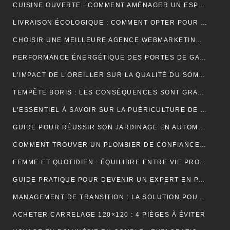
CUISINE OUVERTE : COMMENT AMÉNAGER UN ESPACE CONVIVIAL ET FONCTIONNEL ?
LIVRAISON ÉCOLOGIQUE : COMMENT OPTER POUR DES SOLUTIONS DE LIVRAISON DURABLES POUR VOS ACHATS EN LIGNE
CHOISIR UNE MEILLEURE AGENCE WEBMARKETING À TOULOUSE : 4 CRITÈRES À CONSIDÉRER
PERFORMANCE ÉNERGÉTIQUE DES PORTES DE GARAGE ENROULABLES : ALUMINIUM, PVC OU ACIER ?
L’IMPACT DE L’OREILLER SUR LA QUALITÉ DU SOMMEIL : CE QUE VOUS DEVEZ SAVOIR POUR OPTIMISER VOTRE REPOS
TEMPÊTE BORIS : LES CONSÉQUENCES SONT GRAVES DANS CERTAINS PAYS EUROPÉENS
L’ESSENTIEL À SAVOIR SUR LA PUÉRICULTURE DE L’ENFANT
GUIDE POUR RÉUSSIR SON JARDINAGE EN AUTOMNE
COMMENT TROUVER UN PLOMBIER DE CONFIANCE À BORDEAUX ?
FEMME ET QUOTIDIEN : ÉQUILIBRE ENTRE VIE PROFESSIONNELLE ET PERSONNELLE
GUIDE PRATIQUE POUR DEVENIR UN EXPERT EN PARIS ET EN JEUX
MANAGEMENT DE TRANSITION : LA SOLUTION POUR RÉUSSIR LES TRANSFORMATIONS COMPLEXES EN ENTREPRISE
ACHETER CARRELAGE 120×120 : 4 PIÈGES À ÉVITER