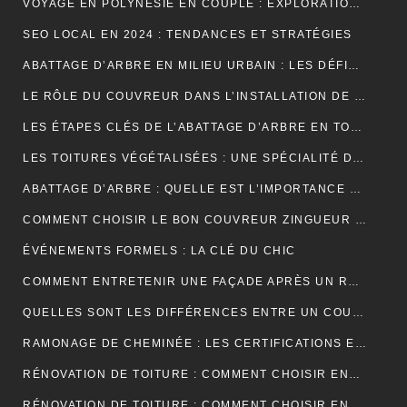
VOYAGE EN POLYNÉSIE EN COUPLE : EXPLORATION DE SES PLUS BELLES ÎLES
SEO LOCAL EN 2024 : TENDANCES ET STRATÉGIES
ABATTAGE D’ARBRE EN MILIEU URBAIN : LES DÉFIS SPÉCIFIQUES
LE RÔLE DU COUVREUR DANS L’INSTALLATION DE PANNEAUX SOLAIRES
LES ÉTAPES CLÉS DE L’ABATTAGE D’ARBRE EN TOUTE SÉCURITÉ
LES TOITURES VÉGÉTALISÉES : UNE SPÉCIALITÉ DU COUVREUR
ABATTAGE D’ARBRE : QUELLE EST L’IMPORTANCE DE L’ASSURANCE ?
COMMENT CHOISIR LE BON COUVREUR ZINGUEUR POUR VOTRE PROJET ?
ÉVÉNEMENTS FORMELS : LA CLÉ DU CHIC
COMMENT ENTRETENIR UNE FAÇADE APRÈS UN RAVALEMENT PROJETÉ ?
QUELLES SONT LES DIFFÉRENCES ENTRE UN COURS DE PIANO À DOMICILE ET CHEZ UN PROFESSEUR ?
RAMONAGE DE CHEMINÉE : LES CERTIFICATIONS ET LABELS À CONNAÎTRE
RÉNOVATION DE TOITURE : COMMENT CHOISIR ENTRE LES DIFFÉRENTS TYPES D’ISOLANTS ?
RÉNOVATION DE TOITURE : COMMENT CHOISIR ENTRE UNE TOITURE PLATE ET UNE TOITURE EN PENTE ?