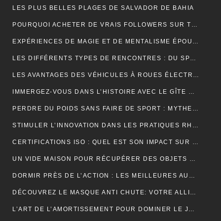
LES PLUS BELLES PLAGES DE SALVADOR DE BAHIA
POURQUOI ACHETER DE VRAIS FOLLOWERS SUR TIKTOK PEUT AIDER À DÉVELOPPER VOTRE COMPTE RAPIDEMENT ?
EXPÉRIENCES DE MAGIE ET DE MENTALISME ÉPOUSTOUFLANTES EN SUISSE ROMANDE
LES DIFFÉRENTS TYPES DE RENCONTRES : DU SPEED DATING AUX RENCONTRES EN LIGNE, QUELLES SONT LES OPTIONS DISPONIBLES ?
LES AVANTAGES DES VÉHICULES À ROUES ÉLECTRIQUES POUR L’ENVIRONNEMENT.
IMMERGEZ-VOUS DANS L’HISTOIRE AVEC LE GÎTE MONT SAINT MICHEL
PERDRE DU POIDS SANS FAIRE DE SPORT : MYTHES ET RÉALITÉS
STIMULER L’INNOVATION DANS LES PRATIQUES RH PAR L’EXTERNALISATION
CERTIFICATIONS ISO : QUEL EST SON IMPACT SUR LES TARIFS D’UNE TRADUCTION ASSERMENTÉE ?
UN VIDE MAISON POUR RÉCUPÉRER DES OBJETS DE DÉCORATION
DORMIR PRÈS DE L’ACTION : LES MEILLEURES AUBERGES DE JEUNESSE À PROXIMITÉ DU PUY DU FOU
DÉCOUVREZ LE MASQUE ANTI CHUTE: VOTRE ALLIÉ POUR DES CHEVEUX FORTS ET SAINS
L’ART DE L’AMORTISSEMENT POUR DOMINER LE JEU DE BADMINTON