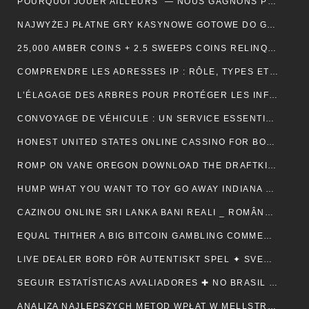
POURQUOI JOUER AILLEURS — NOUS GAGNONS PLUS ! — RÉPUBLIQUE FRANÇAISE 💵
NAJWYŻEJ PŁATNE GRY KASYNOWE GOTOWE DO GRY — POLSKA REGION CLAIM YOUR REWARD
25,000 AMBER COINS + 2.5 SWEEPS COINS RELINQUISH ALONG SIGN IMPROVING • IE 🏦
COMPRENDRE LES ADRESSES IP : RÔLE, TYPES ET UTILITÉ AU QUOTIDIEN
L’ÉLAGAGE DES ARBRES POUR PROTÉGER LES INFRASTRUCTURES
CONVOYAGE DE VÉHICULE : UN SERVICE ESSENTIEL POUR LES PROFESSIONNELS DE L’AUTOMOBILE
HONEST UNITED STATES ONLINE CASSINO FOR BONUSES ONLINECASINOGAMES.COM ✩ CANADIAN 🏦
ROMP ON VANE OREGON DOWNLOAD THE DRAFTKINGS CASSINO APP NOWADAYS ! NEW ZEALAND 🪙
HUMP WHAT YOU WANT TO TOY GO AWAY INDIANA 🎰 US 🎇
CAZINOU ONLINE SRI LANKA BANI REALI _ ROMÂNESC COLLECT BONUS
EQUAL THITHER A BIG BITCOIN GAMBLING COMMERCIALISE ATOMIC NUMBER 49 AUSTRALIA ♠️ CANADIAN 🍀
LIVE DEALER BORD FÖR AUTENTISKT SPEL ✦ SVENSK REGION 🎧
SEGUIR ESTATÍSTICAS AVALIADORES ✚ NO BRASIL 🎤
ANALIZA NAJLEPSZYCH METOD WPŁAT W MELLSTROY: JAK ZAPEWNIĆ SOBIE BEZPIECZEŃSTWO