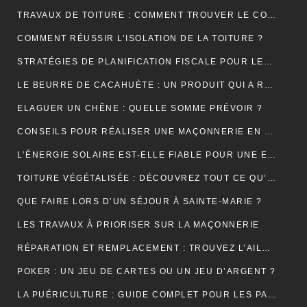
TRAVAUX DE TOITURE : COMMENT TROUVER LE COUVREUR IDÉAL?
COMMENT RÉUSSIR L’ISOLATION DE LA TOITURE ?
STRATÉGIES DE PLANIFICATION FISCALE POUR LES PETITES ET MOYENNES ENTREPRISES
LE BEURRE DE CACAHUÈTE : UN PRODUIT QUI A RÉSISTÉ À TOUTES LES GÉNÉRATIONS
ELAGUER UN CHÊNE : QUELLE SOMME PRÉVOIR ?
CONSEILS POUR RÉALISER UNE MAÇONNERIE EN BRIQUES OU EN PARPAINGS
L’ÉNERGIE SOLAIRE EST-ELLE FIABLE POUR UNE ENTREPRISE ?
TOITURE VÉGÉTALISÉE : DÉCOUVREZ TOUT CE QU’IL FAUT RETENIR À CE SUJET
QUE FAIRE LORS D’UN SÉJOUR À SAINTE-MARIE ?
LES TRAVAUX À PRIORISER SUR LA MAÇONNERIE
RÉPARATION ET REMPLACEMENT : TROUVEZ L’AILE ARRIÈRE PARFAITE POUR RESTAURER VOTRE VÉHICULE
POKER : UN JEU DE CARTES OU UN JEU D’ARGENT ?
LA PUÉRICULTURE : GUIDE COMPLET POUR LES PARENTS MODERNES.