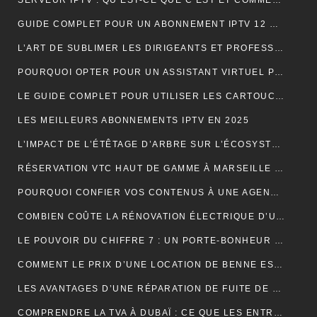
SERVEUR IPTV : QU’EST-CE QUE C’EST ET COMMENT CHOISIR LE MEILLEUR EN 2024 ?
GUIDE COMPLET POUR UN ABONNEMENT IPTV 12 MOIS SMART TV
L’ART DE SUBLIMER LES DIRIGEANTS ET PROFESSIONNELS
POURQUOI OPTER POUR UN ASSISTANT VIRTUEL POUR SA PME ET TPE : LA CLÉ D’UNE EFFICACITÉ DÉCUPLÉE
LE GUIDE COMPLET POUR UTILISER LES CARTOUCHES DE CRÈME AU PROTOXYDE D’AZOTE DE MANIÈRE SÛRE ET CRÉATIVE DANS LA CUISINE
LES MEILLEURS ABONNEMENTS IPTV EN 2025
L’IMPACT DE L’ÉTÊTAGE D’ARBRE SUR L’ÉCOSYSTÈME
RÉSERVATION VTC HAUT DE GAMME À MARSEILLE : LUXE ET CONFORT
POURQUOI CONFIER VOS CONTENUS À UNE AGENCE DE RÉDACTION ? LA CLÉ DU SUCCÈS EN LIGNE
COMBIEN COÛTE LA RÉNOVATION ÉLECTRIQUE D’UNE MAISON OU D’UN APPARTEMENT ?
LE POUVOIR DU CHIFFRE 7 : UN PORTE-BONHEUR MYSTIQUE
COMMENT LE PRIX D’UNE LOCATION DE BENNE EST-IL CALCULÉ ?
LES AVANTAGES D’UNE RÉPARATION DE FUITE DE TOITURE EN URGENCE
COMPRENDRE LA TVA À DUBAÏ : CE QUE LES ENTREPRISES DOIVENT SAVOIR