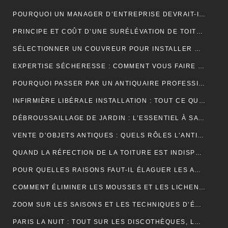
POURQUOI UN MANAGER D’ENTREPRISE DEVRAIT-IL SUIVRE UNE FORMATION EN COMMUNICATION ?
PRINCIPE ET COÛT D’UNE SURÉLÉVATION DE TOITURE
SÉLECTIONNER UN COUVREUR POUR INSTALLER ET ENTRETENIR VOTRE TOIT
EXPERTISE SÉCHERESSE : COMMENT VOUS FAIRE INDEMNISER PAR VOTRE ASSURANCE HABITATION ?
POURQUOI PASSER PAR UN ANTIQUAIRE PROFESSIONNEL ?
INFIRMIÈRE LIBÉRALE INSTALLATION : TOUT CE QUE VOUS DEVEZ SAVOIR
DÉBROUSSAILLAGE DE JARDIN : L’ESSENTIEL À SAVOIR SUR CETTE OPÉRATION
VENTE D’OBJETS ANTIQUES : QUELS RÔLES L’ANTIQUAIRE ASSURE-T-IL ?
QUAND LA RÉFECTION DE LA TOITURE EST INDISPENSABLE?
POUR QUELLES RAISONS FAUT-IL ÉLAGUER LES ARBUSTES ET LES ARBRES ?
COMMENT ÉLIMINER LES MOUSSES ET LES LICHENS ACCUMULÉS SUR LE TOIT ?
ZOOM SUR LES SAISONS ET LES TECHNIQUES D’ÉLAGAGE D’ARBRE
PARIS LA NUIT : TOUT SUR LES DISCOTHÈQUES, LES BARS ET LA VIE NOCTURNE