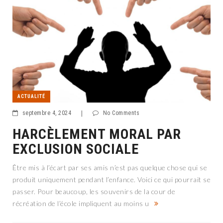
ACTUALITÉ
septembre 4, 2024
|
No Comments
HARCÈLEMENT MORAL PAR
EXCLUSION SOCIALE
Être mis à l’écart par ses amis n’est pas quelque chose qui se
produit uniquement pendant l’enfance. Voici ce qui pourrait se
passer. Pour beaucoup, les souvenirs de la cour de
récréation de l’école impliquent au moins u