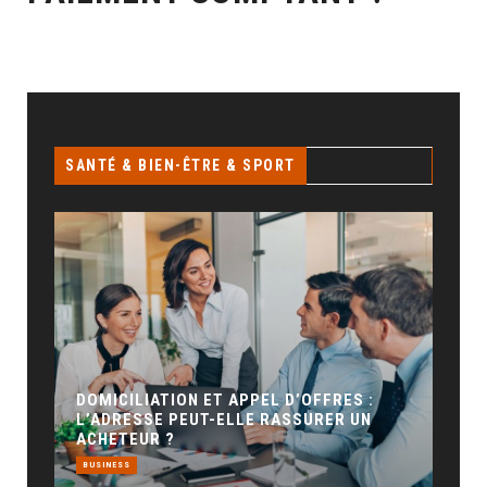
SANTÉ & BIEN-ÊTRE & SPORT
GÉO SEO : UN LEVIER INCONT
POUR LA VISIBILITÉ LOCALE
BUSINESS
T APPEL D’OFFRES :
ELLE RASSURER UN