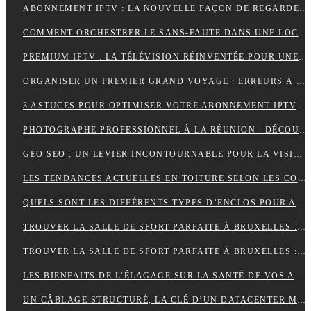
ABONNEMENT IPTV : LA NOUVELLE FAÇON DE REGARDER LA TÉLÉVISION
COMMENT ORCHESTRER LE SANS-FAUTE DANS UNE LOCATION SAISONNIÈRE ?
PREMIUM IPTV : LA TÉLÉVISION RÉINVENTÉE POUR UNE EXPÉRIENCE SUR MESURE
ORGANISER UN PREMIER GRAND VOYAGE : ERREURS À ÉVITER
3 ASTUCES POUR OPTIMISER VOTRE ABONNEMENT IPTV PREMIUM EN FRANCE
PHOTOGRAPHE PROFESSIONNEL À LA RÉUNION : DÉCOUVREZ L’EXPÉRIENCE UNIQUE D’UNE SÉANCE PHOTO EN STUDIO
GÉO SEO : UN LEVIER INCONTOURNABLE POUR LA VISIBILITÉ LOCALE
LES TENDANCES ACTUELLES EN TOITURE SELON LES COUVREURS EXPÉRIMENTÉS
QUELS SONT LES DIFFÉRENTS TYPES D’ENCLOS POUR ANIMAUX ?
TROUVER LA SALLE DE SPORT PARFAITE À BRUXELLES : BIEN PLUS QU’UNE QUESTION D’ADRESSE
TROUVER LA SALLE DE SPORT PARFAITE À BRUXELLES : BIEN PLUS QU’UNE QUESTION D’ADRESSE
LES BIENFAITS DE L’ÉLAGAGE SUR LA SANTÉ DE VOS ARBRES
UN CÂBLAGE STRUCTURÉ, LA CLÉ D’UN DATACENTER MAINTENABLE