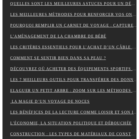
QUELLES SONT LES MEILLEURES ASTUCES POUR UN DÉMÉNAGEMENT ÎLE DE FRANCE RÉUSSI ET SANS TRACAS ?
LES MEILLEURES MÉTHODES POUR RENFORCER VOS ONGLES FRAGILES
POURQUOI REMPLIR UN CARNET DE VOYAGE : CAPTURER L’ÂME DE VOS AVENTURES
L’AMÉNAGEMENT DE LA CHAMBRE DE BÉBÉ
LES CRITÈRES ESSENTIELS POUR L’ACHAT D’UN CÂBLE TYPE 2 POUR VÉHICULES ÉLECTRIQUES
COMMENT SE SENTIR BIEN DANS SA PEAU ?
DÉCOUVREZ OÙ ACHETER DES ÉQUIPEMENTS SPORTIFS DE QUALITÉ EN LIGNE
LES 7 MEILLEURS OUTILS POUR TRANSFÉRER DES DONNÉES D’ANDROID VERS MAC
ELAGUER UN PETIT ARBRE : ZOOM SUR LES MÉTHODES À ADOPTER
LA MAGIE D’UN VOYAGE DE NOCES
LES BÉNÉFICES DE LA LECTURE COMME LOISIR ET SON IMPACT SUR LA COGNITION
L’ÉCONOMIE, LA SITUATION POLITIQUE ET DÉBOUCHÉE
CONSTRUCTION : LES TYPES DE MATÉRIAUX DE CONSTRUCTION UTILISÉS