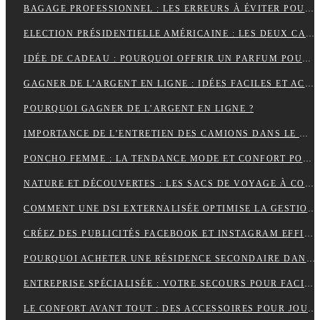
BAGAGE PROFESSIONNEL : LES ERREURS À ÉVITER POUR UN LOOK RAFFINÉ
ELECTION PRÉSIDENTIELLE AMÉRICAINE : LES DEUX CAMPS SONT RELIÉS PAR LEURS CRAINTES
IDÉE DE CADEAU : POURQUOI OFFRIR UN PARFUM POUR UN ANNIVERSAIRE ?
GAGNER DE L’ARGENT EN LIGNE : IDÉES FACILES ET ACCESSIBLES POUR DÉBUTANTS
POURQUOI GAGNER DE L’ARGENT EN LIGNE ?
IMPORTANCE DE L’ENTRETIEN DES CAMIONS DANS LE MONDE DU TRANSPORT ROUTIER
PONCHO FEMME : LA TENDANCE MODE ET CONFORT POUR L’HIVER
NATURE ET DÉCOUVERTES : LES SACS DE VOYAGE À COMPRESSION POUR OPTIMISER CHAQUE AVENTURE
COMMENT UNE DSI EXTERNALISÉE OPTIMISE LA GESTION DE VOTRE SYSTÈME D’INFORMATION ?
CRÉEZ DES PUBLICITÉS FACEBOOK ET INSTAGRAM EFFICACES POUR VOTRE BUSINESS
POURQUOI ACHETER UNE RÉSIDENCE SECONDAIRE DANS LA STATION BALNÉAIRE DE PORTICCIO EN CORSE DU SUD, DANS LE GOLFE D’AJACCIO ?
ENTREPRISE SPÉCIALISÉE : VOTRE SECOURS POUR FACILITER VOTRE DÉMÉNAGEMENT
LE CONFORT AVANT TOUT : DES ACCESSOIRES POUR JOUER PENDANT DES HEURES