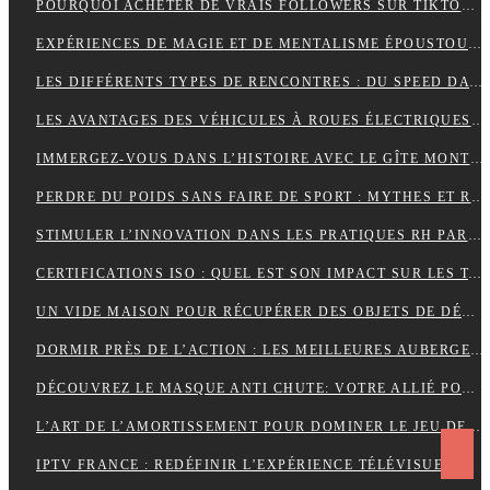
POURQUOI ACHETER DE VRAIS FOLLOWERS SUR TIKTOK PEUT AIDER À DÉVELOPPER VOTRE COMPTE RAPIDEMENT ?
EXPÉRIENCES DE MAGIE ET DE MENTALISME ÉPOUSTOUFLANTES EN SUISSE ROMANDE
LES DIFFÉRENTS TYPES DE RENCONTRES : DU SPEED DATING AUX RENCONTRES EN LIGNE, QUELLES SONT LES OPTIONS DISPONIBLES ?
LES AVANTAGES DES VÉHICULES À ROUES ÉLECTRIQUES POUR L’ENVIRONNEMENT.
IMMERGEZ-VOUS DANS L’HISTOIRE AVEC LE GÎTE MONT SAINT MICHEL
PERDRE DU POIDS SANS FAIRE DE SPORT : MYTHES ET RÉALITÉS
STIMULER L’INNOVATION DANS LES PRATIQUES RH PAR L’EXTERNALISATION
CERTIFICATIONS ISO : QUEL EST SON IMPACT SUR LES TARIFS D’UNE TRADUCTION ASSERMENTÉE ?
UN VIDE MAISON POUR RÉCUPÉRER DES OBJETS DE DÉCORATION
DORMIR PRÈS DE L’ACTION : LES MEILLEURES AUBERGES DE JEUNESSE À PROXIMITÉ DU PUY DU FOU
DÉCOUVREZ LE MASQUE ANTI CHUTE: VOTRE ALLIÉ POUR DES CHEVEUX FORTS ET SAINS
L’ART DE L’AMORTISSEMENT POUR DOMINER LE JEU DE BADMINTON
IPTV FRANCE : REDÉFINIR L’EXPÉRIENCE TÉLÉVISUELLE