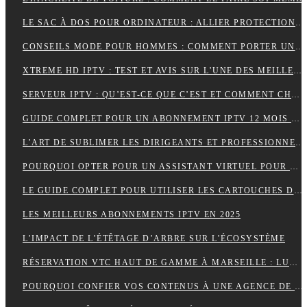
LE SAC À DOS POUR ORDINATEUR : ALLIER PROTECTION, ORGANISATION ET ÉLÉGANCE AU QUOTIDIEN
CONSEILS MODE POUR HOMMES : COMMENT PORTER UN BIJOU MÉDAILLE AVEC STYLE ?
XTREME HD IPTV : TEST ET AVIS SUR L’UNE DES MEILLEURES OFFRES DU MARCHÉ
SERVEUR IPTV : QU’EST-CE QUE C’EST ET COMMENT CHOISIR LE MEILLEUR EN 2024 ?
GUIDE COMPLET POUR UN ABONNEMENT IPTV 12 MOIS SMART TV
L’ART DE SUBLIMER LES DIRIGEANTS ET PROFESSIONNELS
POURQUOI OPTER POUR UN ASSISTANT VIRTUEL POUR SA PME ET TPE : LA CLÉ D’UNE EFFICACITÉ DÉCUPLÉE
LE GUIDE COMPLET POUR UTILISER LES CARTOUCHES DE CRÈME AU PROTOXYDE D’AZOTE DE MANIÈRE SÛRE ET CRÉATIVE DANS LA CUISINE
LES MEILLEURS ABONNEMENTS IPTV EN 2025
L’IMPACT DE L’ÉTÊTAGE D’ARBRE SUR L’ÉCOSYSTÈME
RÉSERVATION VTC HAUT DE GAMME À MARSEILLE : LUXE ET CONFORT
POURQUOI CONFIER VOS CONTENUS À UNE AGENCE DE RÉDACTION ? LA CLÉ DU SUCCÈS EN LIGNE