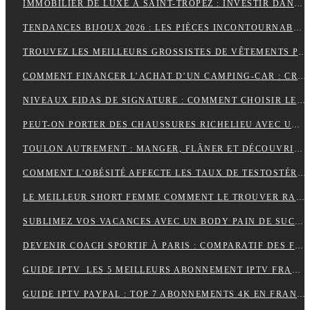
IMMOBILIER DE LUXE À SAINT-TROPEZ : INVESTIR DANS UN ART DE VIVRE
TENDANCES BIJOUX 2026 : LES PIÈCES INCONTOURNABLES À PORTER CETTE ANNÉE
TROUVEZ LES MEILLEURS GROSSISTES DE VÊTEMENTS PAT PATROUILLE POUR BOOSTER VOTRE ACTIVITÉ DE REVENTE RENTABLE
COMMENT FINANCER L’ACHAT D’UN CAMPING-CAR : CRÉDIT, LEASING OU PAIEMENT COMPTANT ?
NIVEAUX EIDAS DE SIGNATURE : COMMENT CHOISIR LE BON NIVEAU POUR SÉCURISER VOS DOCUMENTS
PEUT-ON PORTER DES CHAUSSURES RICHELIEU AVEC UN JEAN ?
TOULON AUTREMENT : MANGER, FLÂNER ET DÉCOUVRIR LES VRAIES BONNES ADRESSES
COMMENT L’OBÉSITÉ AFFECTE LES TAUX DE TESTOSTÉRONE ET LA LIBIDO MASCULINE
LE MEILLEUR SHORT FEMME COMMENT LE TROUVER RAPIDEMENT ET EFFICACEMENT
SUBLIMEZ VOS VACANCES AVEC UN BODY PAIN DE SUCRE PARFAIT POUR UN LOOK ÉLÉGANT EN VOYAGE
DEVENIR COACH SPORTIF À PARIS : COMPARATIF DES FORMATIONS CQP FITNESS
GUIDE IPTV LES 5 MEILLEURS ABONNEMENT IPTV FRANÇAIS 4K
GUIDE IPTV PAYPAL : TOP 7 ABONNEMENTS 4K EN FRANCE