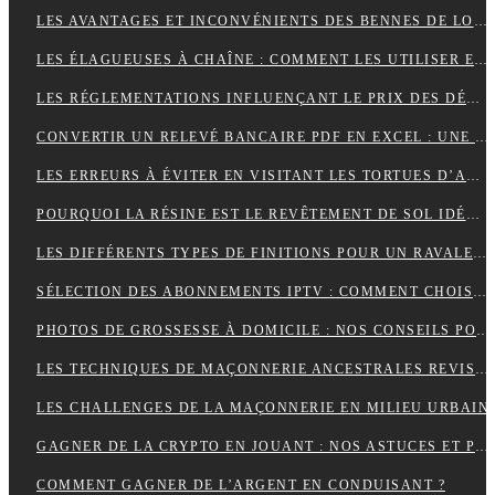
LES AVANTAGES ET INCONVÉNIENTS DES BENNES DE LOCATION À PRIX RÉDUIT
LES ÉLAGUEUSES À CHAÎNE : COMMENT LES UTILISER EFFICACEMENT
LES RÉGLEMENTATIONS INFLUENÇANT LE PRIX DES DÉCHARGES DE BENNE
CONVERTIR UN RELEVÉ BANCAIRE PDF EN EXCEL : UNE ÉTAPE CLÉ POUR MIEUX GÉRER SES FINANCES
LES ERREURS À ÉVITER EN VISITANT LES TORTUES D’AKUMAL
POURQUOI LA RÉSINE EST LE REVÊTEMENT DE SOL IDÉAL EN USINE ?
LES DIFFÉRENTS TYPES DE FINITIONS POUR UN RAVALEMENT DE FAÇADE RÉUSSI
SÉLECTION DES ABONNEMENTS IPTV : COMMENT CHOISIR L’OFFRE QUI VOUS CORRESPOND ?
PHOTOS DE GROSSESSE À DOMICILE : NOS CONSEILS POUR UNE SÉANCE INTIMISTE RÉUSSIE !
LES TECHNIQUES DE MAÇONNERIE ANCESTRALES REVISITÉES
LES CHALLENGES DE LA MAÇONNERIE EN MILIEU URBAIN
GAGNER DE LA CRYPTO EN JOUANT : NOS ASTUCES ET PIÈGES À ÉVITER !
COMMENT GAGNER DE L’ARGENT EN CONDUISANT ?