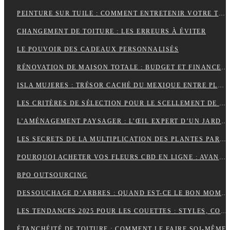
PEINTURE SUR TUILE : COMMENT ENTRETENIR VOTRE TOITURE APRÈS L’APPLICATION ?
CHANGEMENT DE TOITURE : LES ERREURS À ÉVITER
LE POUVOIR DES CADEAUX PERSONNALISÉS
RÉNOVATION DE MAISON TOTALE : BUDGET ET FINANCEMENT
ISLA MUJERES : TRÉSOR CACHÉ DU MEXIQUE ENTRE PLAGES DE RÊVE ET AVENTURES TROPICALES
LES CRITÈRES DE SÉLECTION POUR LE SCELLEMENT DE TUILE DE RIVE
L’AMÉNAGEMENT PAYSAGER : L’ŒIL EXPERT D’UN JARDINIER
LES SECRETS DE LA MULTIPLICATION DES PLANTES PAR UN JARDINIER
POURQUOI ACHETER VOS FLEURS CBD EN LIGNE : AVANTAGES, BIENFAITS ET CONSEILS
BPO OUTSOURCING
DESSOUCHAGE D’ARBRES : QUAND EST-CE LE BON MOMENT POUR LE FAIRE ?
LES TENDANCES 2025 POUR LES COUETTES : STYLES, COULEURS ET MATÉRIAUX
ÉTANCHÉITÉ DE TOITURE : COMMENT LE FAIRE SOI-MÊME