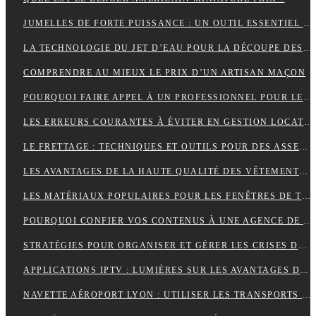
JUMELLES DE FORTE PUISSANCE : UN OUTIL ESSENTIEL POUR LE CAMPING
LA TECHNOLOGIE DU JET D’EAU POUR LA DÉCOUPE DES MATÉRIAUX SOLIDES
COMPRENDRE AU MIEUX LE PRIX D’UN ARTISAN MAÇON
POURQUOI FAIRE APPEL À UN PROFESSIONNEL POUR LE DÉBOUCHAGE TOILETTE YVELINES ?
LES ERREURS COURANTES À ÉVITER EN GESTION LOCATIVE ET COMMENT LES PRÉVENIR AVEC UN OUTIL EN LIGNE
LE FRETTAGE : TECHNIQUES ET OUTILS POUR DES ASSEMBLAGES PARFAITS
LES AVANTAGES DE LA HAUTE QUALITÉ DES VÊTEMENTS DE SPORT
LES MATÉRIAUX POPULAIRES POUR LES FENÊTRES DE TOIT : AVANTAGES ET INCONVÉNIENTS
POURQUOI CONFIER VOS CONTENUS À UNE AGENCE DE RÉDACTION ? LA CLÉ DU SUCCÈS EN LIGNE
STRATÉGIES POUR ORGANISER ET GÉRER LES CRISES DANS UNE ENTREPRISE
APPLICATIONS IPTV : LUMIÈRES SUR LES AVANTAGES DE LEUR UTILISATION
NAVETTE AÉROPORT LYON : UTILISER LES TRANSPORTS PUBLICS ET TAXIS