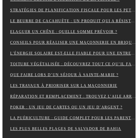
STRATÉGIES DE PLANIFICATION FISCALE POUR LES PETITES ET MOYENNES ENTREPRISES
LE BEURRE DE CACAHUÈTE : UN PRODUIT QUI A RÉSISTÉ À TOUTES LES GÉNÉRATIONS
ELAGUER UN CHÊNE : QUELLE SOMME PRÉVOIR ?
CONSEILS POUR RÉALISER UNE MAÇONNERIE EN BRIQUES OU EN PARPAINGS
L’ÉNERGIE SOLAIRE EST-ELLE FIABLE POUR UNE ENTREPRISE ?
TOITURE VÉGÉTALISÉE : DÉCOUVREZ TOUT CE QU’IL FAUT RETENIR À CE SUJET
QUE FAIRE LORS D’UN SÉJOUR À SAINTE-MARIE ?
LES TRAVAUX À PRIORISER SUR LA MAÇONNERIE
RÉPARATION ET REMPLACEMENT : TROUVEZ L’AILE ARRIÈRE PARFAITE POUR RESTAURER VOTRE VÉHICULE
POKER : UN JEU DE CARTES OU UN JEU D’ARGENT ?
LA PUÉRICULTURE : GUIDE COMPLET POUR LES PARENTS MODERNES.
LES PLUS BELLES PLAGES DE SALVADOR DE BAHIA