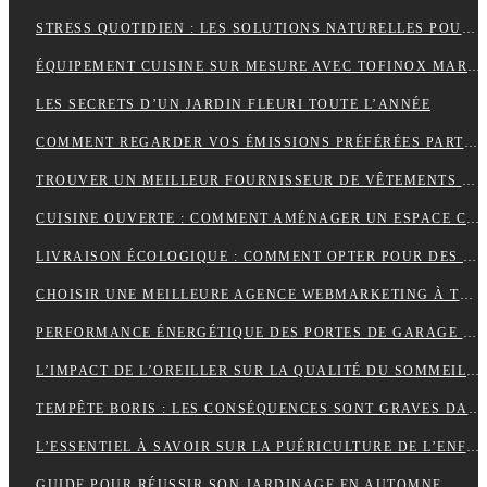
STRESS QUOTIDIEN : LES SOLUTIONS NATURELLES POUR RETROUVER VITALITÉ ET BIEN-ÊTRE
ÉQUIPEMENT CUISINE SUR MESURE AVEC TOFINOX MAROC
LES SECRETS D’UN JARDIN FLEURI TOUTE L’ANNÉE
COMMENT REGARDER VOS ÉMISSIONS PRÉFÉRÉES PARTOUT EN FRANCE ?
TROUVER UN MEILLEUR FOURNISSEUR DE VÊTEMENTS TENDANCES POUR VOTRE BOUTIQUE
CUISINE OUVERTE : COMMENT AMÉNAGER UN ESPACE CONVIVIAL ET FONCTIONNEL ?
LIVRAISON ÉCOLOGIQUE : COMMENT OPTER POUR DES SOLUTIONS DE LIVRAISON DURABLES POUR VOS ACHATS EN LIGNE
CHOISIR UNE MEILLEURE AGENCE WEBMARKETING À TOULOUSE : 4 CRITÈRES À CONSIDÉRER
PERFORMANCE ÉNERGÉTIQUE DES PORTES DE GARAGE ENROULABLES : ALUMINIUM, PVC OU ACIER ?
L’IMPACT DE L’OREILLER SUR LA QUALITÉ DU SOMMEIL : CE QUE VOUS DEVEZ SAVOIR POUR OPTIMISER VOTRE REPOS
TEMPÊTE BORIS : LES CONSÉQUENCES SONT GRAVES DANS CERTAINS PAYS EUROPÉENS
L’ESSENTIEL À SAVOIR SUR LA PUÉRICULTURE DE L’ENFANT
GUIDE POUR RÉUSSIR SON JARDINAGE EN AUTOMNE