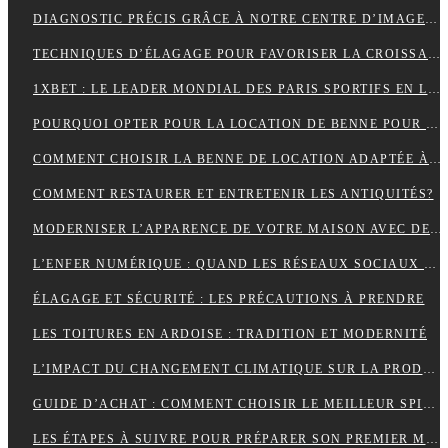
DIAGNOSTIC PRÉCIS GRÂCE À NOTRE CENTRE D’IMAGERIE ET SCANNER MODERNE
TECHNIQUES D’ÉLAGAGE POUR FAVORISER LA CROISSANCE DES ARBRES
1XBET : LE LEADER MONDIAL DES PARIS SPORTIFS EN LIGNE GRÂCE À UNE PLATEFORME CONVIVIALE ET UNE DIVERSITÉ DE MARCHÉS
POURQUOI OPTER POUR LA LOCATION DE BENNE POUR VOS PROJETS DE CONSTRUCTION?
COMMENT CHOISIR LA BENNE DE LOCATION ADAPTÉE À VOS BESOINS?
COMMENT RESTAURER ET ENTRETENIR LES ANTIQUITÉS?
MODERNISER L’APPARENCE DE VOTRE MAISON AVEC DES PORTES DE GARAGE SECTIONNELLES (ADOPTEZ LES PORTES AMC)
L’ENFER NUMÉRIQUE : QUAND LES RÉSEAUX SOCIAUX DEVIENNENT UN CAUCHEMAR
ÉLAGAGE ET SÉCURITÉ : LES PRÉCAUTIONS À PRENDRE
LES TOITURES EN ARDOISE : TRADITION ET MODERNITÉ
L’IMPACT DU CHANGEMENT CLIMATIQUE SUR LA PRODUCTION DE VANILLE À MADAGASCAR
GUIDE D’ACHAT : COMMENT CHOISIR LE MEILLEUR SPIROMÈTRE POUR VOS BESOINS
LES ÉTAPES À SUIVRE POUR PRÉPARER SON PREMIER MARATHON