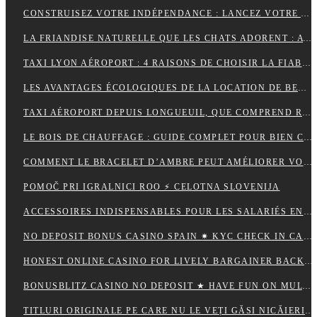
CONSTRUISEZ VOTRE INDÉPENDANCE : LANCEZ VOTRE ACTIVITÉ DE MARCHAND DE BIENS OU AGENT IMMOBILIER
LA FRIANDISE NATURELLE QUE LES CHATS ADORENT : AVANTAGES ET CONSEILS
TAXI LYON AÉROPORT : 4 RAISONS DE CHOISIR LA FIABILITÉ ET LE CONFORT POUR VOS TRAJETS
LES AVANTAGES ÉCOLOGIQUES DE LA LOCATION DE BENNE
TAXI AÉROPORT DEPUIS LONGUEUIL, QUE COMPREND RÉELLEMENT LE PRIX ANNONCÉ ?
LE BOIS DE CHAUFFAGE : GUIDE COMPLET POUR BIEN CHOISIR SON COMBUSTIBLE
COMMENT LE BRACELET D’AMBRE PEUT AMÉLIORER VOTRE QUOTIDIEN
POMOČ PRI IGRALNICI ROO ⚡ CELOTNA SLOVENIJA
ACCESSOIRES INDISPENSABLES POUR LES SALARIÉS EN DÉPLACEMENT PROFESSIONNEL
NO DEPOSIT BONUS CASINO SPAIN ✷ KYC CHECK IN CANADA 🍀
HONEST ONLINE CASINO FOR LIVELY BARGAINER BACK ⚡️ CA ♦️
BONUSBLITZ CASINO NO DEPOSIT ★ HAVE FUN ON MULTIPLE PLATFORMS AUTOMATICALLY CANADIAN FEDERATION 💸
TITLURI ORIGINALE PE CARE NU LE VEȚI GĂSI NICĂIERI ALTUNDEVA. ♬ CONSTANȚA 🔮