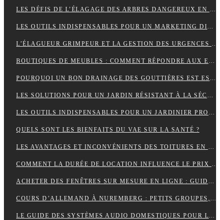
LES DÉFIS DE L’ÉLAGAGE DES ARBRES DANGEREUX EN MILIEU RÉSIDENTIEL
LES OUTILS INDISPENSABLES POUR UN MARKETING DIGITAL RÉUSSI
L’ÉLAGUEUR GRIMPEUR ET LA GESTION DES URGENCES SUR LES ARBRES DANGEREUX
BOUTIQUES DE MEUBLES : COMMENT RÉPONDRE AUX EXIGENCES DES CLIENTS POINTILLEUX ?
POURQUOI UN BON DRAINAGE DES GOUTTIÈRES EST ESSENTIEL POUR VOTRE MAISON ?
LES SOLUTIONS POUR UN JARDIN RÉSISTANT À LA SÉCHERESSE
LES OUTILS INDISPENSABLES POUR UN JARDINIER PROFESSIONNEL
QUELS SONT LES BIENFAITS DU VAE SUR LA SANTÉ ?
LES AVANTAGES ET INCONVÉNIENTS DES TOITURES EN BARDEAUX
COMMENT LA DURÉE DE LOCATION INFLUENCE LE PRIX D’UNE BENNE ?
ACHETER DES FENÊTRES SUR MESURE EN LIGNE : GUIDE ET ASTUCES
COURS D’ALLEMAND À NUREMBERG : PETITS GROUPES, PROFESSEURS EXPÉRIMENTÉS, AMBIANCE CONVIVIALE
LE GUIDE DES SYSTÈMES AUDIO DOMESTIQUES POUR LES DÉBUTANTS