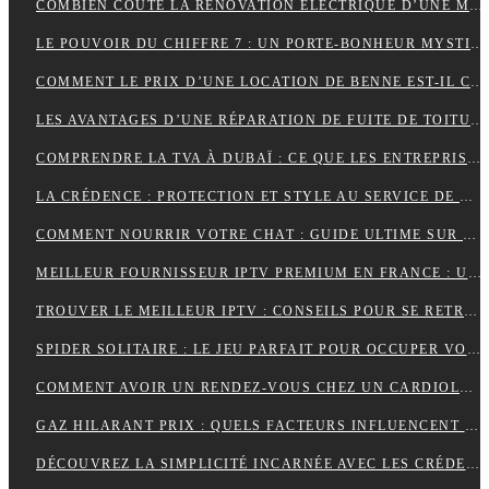
COMBIEN COÛTE LA RÉNOVATION ÉLECTRIQUE D’UNE MAISON OU D’UN APPARTEMENT ?
LE POUVOIR DU CHIFFRE 7 : UN PORTE-BONHEUR MYSTIQUE
COMMENT LE PRIX D’UNE LOCATION DE BENNE EST-IL CALCULÉ ?
LES AVANTAGES D’UNE RÉPARATION DE FUITE DE TOITURE EN URGENCE
COMPRENDRE LA TVA À DUBAÏ : CE QUE LES ENTREPRISES DOIVENT SAVOIR
LA CRÉDENCE : PROTECTION ET STYLE AU SERVICE DE VOTRE INTÉRIEUR
COMMENT NOURRIR VOTRE CHAT : GUIDE ULTIME SUR LA NUTRITION ADAPTÉE ET OPTIMALE
MEILLEUR FOURNISSEUR IPTV PREMIUM EN FRANCE : UNE EXPÉRIENCE TÉLÉVISUELLE SUR MESURE
TROUVER LE MEILLEUR IPTV : CONSEILS POUR SE RETROUVER PLUS FACILEMENT
SPIDER SOLITAIRE : LE JEU PARFAIT POUR OCCUPER VOTRE TEMPS LIBRE ET STIMULER VOTRE CERVEAU !
COMMENT AVOIR UN RENDEZ-VOUS CHEZ UN CARDIOLOGUE À FÈS ?
GAZ HILARANT PRIX : QUELS FACTEURS INFLUENCENT SON COÛT ET OÙ LE TROUVER AU MEILLEUR TARIF ?
DÉCOUVREZ LA SIMPLICITÉ INCARNÉE AVEC LES CRÉDENCES DE CUISINE EFFET MARBRE