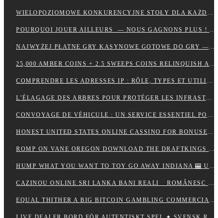
WIELOPOZIOMOWE KONKURENCYJNE STOŁY DLA KAŻDEGO POZIOMU UMIEJĘTNOŚCI · RZECZPOSPOLITA POLSKA 💵
POURQUOI JOUER AILLEURS — NOUS GAGNONS PLUS ! — RÉPUBLIQUE FRANÇAISE 💵
NAJWYŻEJ PŁATNE GRY KASYNOWE GOTOWE DO GRY — POLSKA REGION CLAIM YOUR REWARD
25,000 AMBER COINS + 2.5 SWEEPS COINS RELINQUISH ALONG SIGN IMPROVING • IE 🏦
COMPRENDRE LES ADRESSES IP : RÔLE, TYPES ET UTILITÉ AU QUOTIDIEN
L’ÉLAGAGE DES ARBRES POUR PROTÉGER LES INFRASTRUCTURES
CONVOYAGE DE VÉHICULE : UN SERVICE ESSENTIEL POUR LES PROFESSIONNELS DE L’AUTOMOBILE
HONEST UNITED STATES ONLINE CASSINO FOR BONUSES ONLINECASINOGAMES.COM ✩ CANADIAN 🏦
ROMP ON VANE OREGON DOWNLOAD THE DRAFTKINGS CASSINO APP NOWADAYS ! NEW ZEALAND 🪙
HUMP WHAT YOU WANT TO TOY GO AWAY INDIANA 🎰 US 🎇
CAZINOU ONLINE SRI LANKA BANI REALI _ ROMÂNESC COLLECT BONUS
EQUAL THITHER A BIG BITCOIN GAMBLING COMMERCIALISE ATOMIC NUMBER 49 AUSTRALIA ♠️ CANADIAN 🍀
LIVE DEALER BORD FÖR AUTENTISKT SPEL ✦ SVENSK REGION 🎧