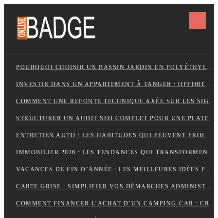
POURQUOI CHOISIR UN BASSIN JARDIN EN POLYÉTHYLÈNE FERME ?
INVESTIR DANS UN APPARTEMENT À TANGER : OPPORTUNITÉS ET POINTS ESSENTIELS À CONNAÎTRE
COMMENT UNE REFONTE TECHNIQUE AXÉE SUR LES SIGNAUX WEB ESSENTIELS A BOOSTÉ LES VENTES D’UNE BOUTIQUE EN LIGNE
STRUCTURER UN AUDIT SEO COMPLET POUR UNE PLATEFORME E-COMMERCE INTERNATIONALE
ENTRETIEN AUTO : LES HABITUDES QUI PEUVENT PROLONGER LA VIE DE VOTRE VÉHICULE
IMMOBILIER 2026 : LES TENDANCES QUI TRANSFORMENT LE MARCHÉ DE LA LOCATION
VACANCES DE FIN D’ANNÉE : LES MEILLEURES IDÉES POUR CÉLÉBRER LES FÊTES
CARTE GRISE : SIMPLIFIER VOS DÉMARCHES ADMINISTRATIVES
COMMENT FINANCER L’ACHAT D’UN CAMPING-CAR : CRÉDIT, LEASING OU PAIEMENT COMPTANT ?