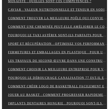
MOSAÏSTE : QUELLES SONT CES COMPÉTENCES ?
CAVIAR : VALEUR NUTRITIONNELLE ET TENEUR EN SODIUM
COMMENT TROUVER LA MEILLEURE POÊLE QUI CONVIENT À VOTRE MAISON ?
COMMENT UNE CHEMINÉE PEUT-ELLE AMÉLIORER LE CONFORT ET L’ESTHÉTIQUE DE VOTRE MAISON ?
POURQUOI LE TAXI ASTÉRIX SONT-ILS PARFAITS POUR LES TOURISTES ?
SPORT ET RÉCUPÉRATION : OPTIMISEZ VOS PERFORMANCES AVEC LES HUILES CBD À PARIS
FERMETURES ET EMBALLAGES EN PLASTIQUE : POUR UNE PROTECTION OPTIMALE DE VOS PRODUITS
LES TRAVAUX DE SECOND ŒUVRE DANS UNE CONSTRUCTION DE MAISON
COMMENT CHOISIR LA MEILLEURE ENTREPRISE POUR VOTRE DÉMÉNAGEMENT PARIS MARSEILLE?
POURQUOI LE DÉBOUCHAGE CANALISATION 77 EST-IL ESSENTIEL POUR ÉVITER LES DÉSAGRÉMENTS MAJEURS ?
COMMENT CRÉER LOGO DE BASKETBALL FACILEMENT ET EFFICACEMENT ?
JOUER AU BASKET : COMMENT PROGRESSER RAPIDEMENT EN TECHNIQUE ?
IMPLANTS DENTAIRES HONGRIE : POURQUOI SONT-ILS LA SOLUTION IDÉALE POUR UN SOURIRE PARFAIT ET ABORDABLE ?