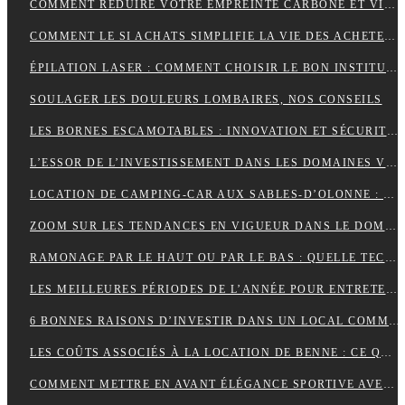
COMMENT RÉDUIRE VOTRE EMPREINTE CARBONE ET VIVRE DURABLEMENT ?
COMMENT LE SI ACHATS SIMPLIFIE LA VIE DES ACHETEURS
ÉPILATION LASER : COMMENT CHOISIR LE BON INSTITUT ?
SOULAGER LES DOULEURS LOMBAIRES, NOS CONSEILS
LES BORNES ESCAMOTABLES : INNOVATION ET SÉCURITÉ POUR L’ESPACE URBAIN
L’ESSOR DE L’INVESTISSEMENT DANS LES DOMAINES VITICOLES DE PROVENCE : UNE ANALYSE ÉCONOMIQUE ET CULTURELLE
LOCATION DE CAMPING-CAR AUX SABLES-D’OLONNE : LA LIBERTÉ DE DÉCOUVRIR LA CÔTE ATLANTIQUE
ZOOM SUR LES TENDANCES EN VIGUEUR DANS LE DOMAINE DU WEBMARKETING
RAMONAGE PAR LE HAUT OU PAR LE BAS : QUELLE TECHNIQUE EST LA PLUS EFFICACE ?
LES MEILLEURES PÉRIODES DE L’ANNÉE POUR ENTRETENIR VOS GOUTTIÈRES
6 BONNES RAISONS D’INVESTIR DANS UN LOCAL COMMERCIAL
LES COÛTS ASSOCIÉS À LA LOCATION DE BENNE : CE QUE VOUS DEVEZ SAVOIR
COMMENT METTRE EN AVANT ÉLÉGANCE SPORTIVE AVEC LE POLO RUGBY ALL BLACK ?