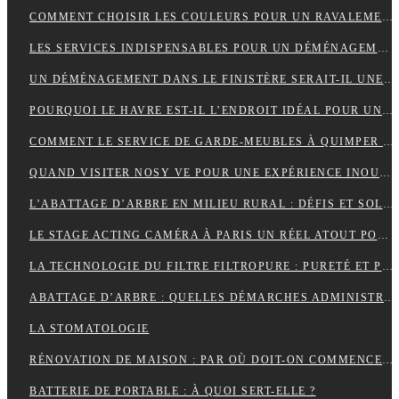
COMMENT CHOISIR LES COULEURS POUR UN RAVALEMENT DE FAÇADE ?
LES SERVICES INDISPENSABLES POUR UN DÉMÉNAGEMENT RÉUSSI EN BRETAGNE
UN DÉMÉNAGEMENT DANS LE FINISTÈRE SERAIT-IL UNE BONNE IDÉE?
POURQUOI LE HAVRE EST-IL L’ENDROIT IDÉAL POUR UN NOUVEAU DÉPART EN 2024 ?
COMMENT LE SERVICE DE GARDE-MEUBLES À QUIMPER PEUT-IL SIMPLIFIER VOTRE DÉMÉNAGEMENT ET PROTÉGER VOS BIENS ?
QUAND VISITER NOSY VE POUR UNE EXPÉRIENCE INOUBLIABLE ?
L’ABATTAGE D’ARBRE EN MILIEU RURAL : DÉFIS ET SOLUTIONS
LE STAGE ACTING CAMÉRA À PARIS UN RÉEL ATOUT POUR VOTRE CARRIÈRE DE COMÉDIEN ?
LA TECHNOLOGIE DU FILTRE FILTROPURE : PURETÉ ET PERFORMANCE
ABATTAGE D’ARBRE : QUELLES DÉMARCHES ADMINISTRATIVES ?
LA STOMATOLOGIE
RÉNOVATION DE MAISON : PAR OÙ DOIT-ON COMMENCER ?
BATTERIE DE PORTABLE : À QUOI SERT-ELLE ?