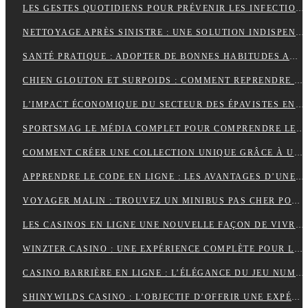
LES GESTES QUOTIDIENS POUR PRÉVENIR LES INFECTIONS CHEZ LES VOLAILLES
NETTOYAGE APRÈS SINISTRE : UNE SOLUTION INDISPENSABLE POUR RETROUVER DES ESPACES SÛRS ET SALUBRES
SANTÉ PRATIQUE : ADOPTER DE BONNES HABITUDES AU QUOTIDIEN
CHIEN GLOUTON ET SURPOIDS : COMMENT REPRENDRE LE CONTRÔLE DES PORTIONS ?
L’IMPACT ÉCONOMIQUE DU SECTEUR DES ÉPAVISTES EN FRANCE
SPORTSMAG LE MÉDIA COMPLET POUR COMPRENDRE LE SPORT LA NUTRITION ET LA PERFORMANCE
COMMENT CRÉER UNE COLLECTION UNIQUE GRÂCE À UN GROSSISTE DE VÊTEMENTS PERSONNALISÉS
APPRENDRE LE CODE EN LIGNE : LES AVANTAGES D’UNE FORMATION ENTIÈREMENT NUMÉRIQUE
VOYAGER MALIN : TROUVEZ UN MINIBUS PAS CHER POUR VOS DÉPLACEMENTS EN GROUPE
LES CASINOS EN LIGNE UNE NOUVELLE FAÇON DE VIVRE LE JEU
WINZTER CASINO : UNE EXPÉRIENCE COMPLÈTE POUR LES AMATEURS DE JEUX EN LIGNE
CASINO BARRIÈRE EN LIGNE : L’ÉLÉGANCE DU JEU NUMÉRIQUE AU SERVICE DES JOUEURS MODERNES
SHINYWILDS CASINO : L’OBJECTIF D’OFFRIR UNE EXPÉRIENCE DE JEU EXCEPTIONNELLE ET SÉCURISÉE