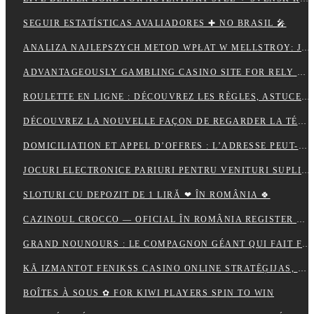
SEGUIR ESTATÍSTICAS AVALIADORES ✚ NO BRASIL 🎤
ANALIZA NAJLEPSZYCH METOD WPŁAT W MELLSTROY: JAK ZAPEWNIĆ SOBIE BEZPIECZEŃSTWO
ADVANTAGEOUSLY GAMBLING CASINO SITE FOR RELY METHOD ACTING BETONLINE _ CANADA TRY YOUR LUCK
ROULETTE EN LIGNE : DÉCOUVREZ LES RÈGLES, ASTUCES ET MÉTHODES POUR GAGNER
DÉCOUVREZ LA NOUVELLE FAÇON DE REGARDER LA TÉLÉVISION AVEC MON AGENCE IPTV
DOMICILIATION ET APPEL D’OFFRES : L’ADRESSE PEUT-ELLE RASSURER UN ACHETEUR ?
JOCURI ELECTRONICE PARIURI PENTRU VENITURI SUPLIMENTARE – RO 🍾
SLOTURI CU DEPOZIT DE 1 LIRĂ ❤ ÎN ROMÂNIA 🍀
CAZINOUL CROCCO — OFICIAL ÎN ROMÂNIA REGISTER FREE
GRAND NOUNOURS : LE COMPAGNON GÉANT QUI FAIT FONDRE TOUS LES CŒURS
KĀ IZMANTOT FENIKSS CASINO ONLINE STRATĒĢIJAS, LAI PALIELINĀTU IZREDZES
BOÎTES À SOUS ✿ FOR KIWI PLAYERS SPIN TO WIN