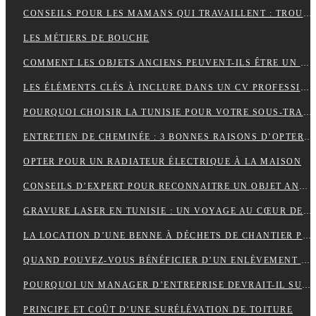
CONSEILS POUR LES MAMANS QUI TRAVAILLENT : TROUVER UN ÉQUILIBRE ENTRE CARRIÈRE ET VIE FAMILIALE
LES MÉTIERS DE BOUCHE
COMMENT LES OBJETS ANCIENS PEUVENT-ILS ÊTRE UN PLACEMENT FINANCIER INTELLIGENT ?
LES ÉLÉMENTS CLÉS À INCLURE DANS UN CV PROFESSIONNEL POUR ATTIRER LES RECRUTEURS
POURQUOI CHOISIR LA TUNISIE POUR VOTRE SOUS-TRAITANCE INDUSTRIELLE?
ENTRETIEN DE CHEMINÉE : 3 BONNES RAISONS D’OPTER POUR LE RAMONAGE MÉCANIQUE
OPTER POUR UN RADIATEUR ÉLECTRIQUE À LA MAISON
CONSEILS D’EXPERT POUR RECONNAITRE UN OBJET ANCIEN AUTHENTIQUE
GRAVURE LASER EN TUNISIE : UN VOYAGE AU CŒUR DE LA PERSONNALISATION
LA LOCATION D’UNE BENNE À DÉCHETS DE CHANTIER POUR UNE ENTREPRISE
QUAND POUVEZ-VOUS BÉNÉFICIER D’UN ENLÈVEMENT D’ÉPAVE GRATUIT EN FRANCE ? : GUIDE COMPLET
POURQUOI UN MANAGER D’ENTREPRISE DEVRAIT-IL SUIVRE UNE FORMATION EN COMMUNICATION ?
PRINCIPE ET COÛT D’UNE SURÉLÉVATION DE TOITURE