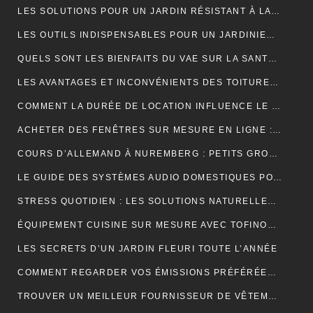
LES SOLUTIONS POUR UN JARDIN RÉSISTANT À LA SÉCHERESSE
LES OUTILS INDISPENSABLES POUR UN JARDINIER PROFESSIONNEL
QUELS SONT LES BIENFAITS DU VAE SUR LA SANTÉ ?
LES AVANTAGES ET INCONVÉNIENTS DES TOITURES EN BARDEAUX
COMMENT LA DURÉE DE LOCATION INFLUENCE LE PRIX D’UNE BENNE ?
ACHETER DES FENÊTRES SUR MESURE EN LIGNE : GUIDE ET ASTUCES
COURS D’ALLEMAND À NUREMBERG : PETITS GROUPES, PROFESSEURS EXPÉRIMENTÉS, AMBIANCE CONVIVIALE
LE GUIDE DES SYSTÈMES AUDIO DOMESTIQUES POUR LES DÉBUTANTS
STRESS QUOTIDIEN : LES SOLUTIONS NATURELLES POUR RETROUVER VITALITÉ ET BIEN-ÊTRE
ÉQUIPEMENT CUISINE SUR MESURE AVEC TOFINOX MAROC
LES SECRETS D’UN JARDIN FLEURI TOUTE L’ANNÉE
COMMENT REGARDER VOS ÉMISSIONS PRÉFÉRÉES PARTOUT EN FRANCE ?
TROUVER UN MEILLEUR FOURNISSEUR DE VÊTEMENTS TENDANCES POUR VOTRE BOUTIQUE