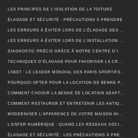
LES PRINCIPES DE L’ISOLATION DE LA TOITURE
ÉLAGAGE ET SÉCURITÉ : PRÉCAUTIONS À PRENDRE
LES ERREURS À ÉVITER LORS DE L’ÉLAGAGE DES JEUNES ARBRES
LES ERREURS À ÉVITER LORS DE L’INSTALLATION D’UNE NOUVELLE TOITURE
DIAGNOSTIC PRÉCIS GRÂCE À NOTRE CENTRE D’IMAGERIE ET SCANNER MODERNE
TECHNIQUES D’ÉLAGAGE POUR FAVORISER LA CROISSANCE DES ARBRES
1XBET : LE LEADER MONDIAL DES PARIS SPORTIFS EN LIGNE GRÂCE À UNE PLATEFORME CONVIVIALE ET UNE DIVERSITÉ DE MARCHÉS
POURQUOI OPTER POUR LA LOCATION DE BENNE POUR VOS PROJETS DE CONSTRUCTION?
COMMENT CHOISIR LA BENNE DE LOCATION ADAPTÉE À VOS BESOINS?
COMMENT RESTAURER ET ENTRETENIR LES ANTIQUITÉS?
MODERNISER L’APPARENCE DE VOTRE MAISON AVEC DES PORTES DE GARAGE SECTIONNELLES (ADOPTEZ LES PORTES AMC)
L’ENFER NUMÉRIQUE : QUAND LES RÉSEAUX SOCIAUX DEVIENNENT UN CAUCHEMAR
ÉLAGAGE ET SÉCURITÉ : LES PRÉCAUTIONS À PRENDRE