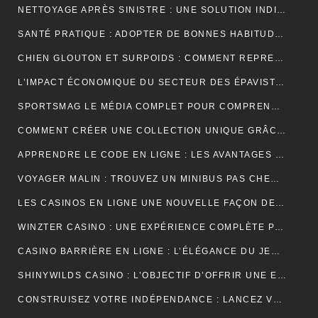
NETTOYAGE APRÈS SINISTRE : UNE SOLUTION INDISPENSABLE POUR RETROUVER DES ESPACES SÛRS ET SALUBRES
SANTÉ PRATIQUE : ADOPTER DE BONNES HABITUDES AU QUOTIDIEN
CHIEN GLOUTON ET SURPOIDS : COMMENT REPRENDRE LE CONTRÔLE DES PORTIONS ?
L’IMPACT ÉCONOMIQUE DU SECTEUR DES ÉPAVISTES EN FRANCE
SPORTSMAG LE MÉDIA COMPLET POUR COMPRENDRE LE SPORT LA NUTRITION ET LA PERFORMANCE
COMMENT CRÉER UNE COLLECTION UNIQUE GRÂCE À UN GROSSISTE DE VÊTEMENTS PERSONNALISÉS
APPRENDRE LE CODE EN LIGNE : LES AVANTAGES D’UNE FORMATION ENTIÈREMENT NUMÉRIQUE
VOYAGER MALIN : TROUVEZ UN MINIBUS PAS CHER POUR VOS DÉPLACEMENTS EN GROUPE
LES CASINOS EN LIGNE UNE NOUVELLE FAÇON DE VIVRE LE JEU
WINZTER CASINO : UNE EXPÉRIENCE COMPLÈTE POUR LES AMATEURS DE JEUX EN LIGNE
CASINO BARRIÈRE EN LIGNE : L’ÉLÉGANCE DU JEU NUMÉRIQUE AU SERVICE DES JOUEURS MODERNES
SHINYWILDS CASINO : L’OBJECTIF D’OFFRIR UNE EXPÉRIENCE DE JEU EXCEPTIONNELLE ET SÉCURISÉE
CONSTRUISEZ VOTRE INDÉPENDANCE : LANCEZ VOTRE ACTIVITÉ DE MARCHAND DE BIENS OU AGENT IMMOBILIER