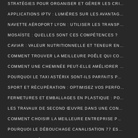
STRATÉGIES POUR ORGANISER ET GÉRER LES CRISES DANS UNE ENTREPRISE
APPLICATIONS IPTV : LUMIÈRES SUR LES AVANTAGES DE LEUR UTILISATION
NAVETTE AÉROPORT LYON : UTILISER LES TRANSPORTS PUBLICS ET TAXIS
MOSAÏSTE : QUELLES SONT CES COMPÉTENCES ?
CAVIAR : VALEUR NUTRITIONNELLE ET TENEUR EN SODIUM
COMMENT TROUVER LA MEILLEURE POÊLE QUI CONVIENT À VOTRE MAISON ?
COMMENT UNE CHEMINÉE PEUT-ELLE AMÉLIORER LE CONFORT ET L’ESTHÉTIQUE DE VOTRE MAISON ?
POURQUOI LE TAXI ASTÉRIX SONT-ILS PARFAITS POUR LES TOURISTES ?
SPORT ET RÉCUPÉRATION : OPTIMISEZ VOS PERFORMANCES AVEC LES HUILES CBD À PARIS
FERMETURES ET EMBALLAGES EN PLASTIQUE : POUR UNE PROTECTION OPTIMALE DE VOS PRODUITS
LES TRAVAUX DE SECOND ŒUVRE DANS UNE CONSTRUCTION DE MAISON
COMMENT CHOISIR LA MEILLEURE ENTREPRISE POUR VOTRE DÉMÉNAGEMENT PARIS MARSEILLE?
POURQUOI LE DÉBOUCHAGE CANALISATION 77 EST-IL ESSENTIEL POUR ÉVITER LES DÉSAGRÉMENTS MAJEURS ?