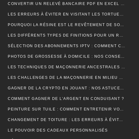
CONVERTIR UN RELEVÉ BANCAIRE PDF EN EXCEL : UNE ÉTAPE CLÉ POUR MIEUX GÉRER SES FINANCES
LES ERREURS À ÉVITER EN VISITANT LES TORTUES D’AKUMAL
POURQUOI LA RÉSINE EST LE REVÊTEMENT DE SOL IDÉAL EN USINE ?
LES DIFFÉRENTS TYPES DE FINITIONS POUR UN RAVALEMENT DE FAÇADE RÉUSSI
SÉLECTION DES ABONNEMENTS IPTV : COMMENT CHOISIR L’OFFRE QUI VOUS CORRESPOND ?
PHOTOS DE GROSSESSE À DOMICILE : NOS CONSEILS POUR UNE SÉANCE INTIMISTE RÉUSSIE !
LES TECHNIQUES DE MAÇONNERIE ANCESTRALES REVISITÉES
LES CHALLENGES DE LA MAÇONNERIE EN MILIEU URBAIN
GAGNER DE LA CRYPTO EN JOUANT : NOS ASTUCES ET PIÈGES À ÉVITER !
COMMENT GAGNER DE L’ARGENT EN CONDUISANT ?
PEINTURE SUR TUILE : COMMENT ENTRETENIR VOTRE TOITURE APRÈS L’APPLICATION ?
CHANGEMENT DE TOITURE : LES ERREURS À ÉVITER
LE POUVOIR DES CADEAUX PERSONNALISÉS