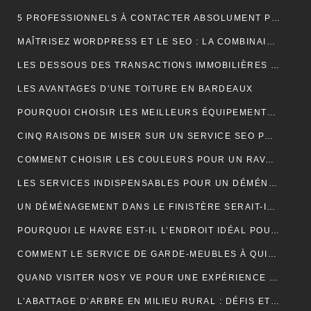
5 PROFESSIONNELS À CONTACTER ABSOLUMENT POUR RÉUSSIR SON MARIAGE
MAÎTRISEZ WORDPRESS ET LE SEO : LA COMBINAISON GAGNANTE POUR VOTRE SITE WEB
LES DESSOUS DES TRANSACTIONS IMMOBILIÈRES DANS LE SECTEUR HÔTELIER
LES AVANTAGES D’UNE TOITURE EN BARDEAUX
POURQUOI CHOISIR LES MEILLEURS ÉQUIPEMENTS D’ISOLATION PHONIQUE POUR TOITURE ?
CINQ RAISONS DE MISER SUR UN SERVICE SEO PROFESSIONNEL
COMMENT CHOISIR LES COULEURS POUR UN RAVALEMENT DE FAÇADE ?
LES SERVICES INDISPENSABLES POUR UN DÉMÉNAGEMENT RÉUSSI EN BRETAGNE
UN DÉMÉNAGEMENT DANS LE FINISTÈRE SERAIT-IL UNE BONNE IDÉE?
POURQUOI LE HAVRE EST-IL L’ENDROIT IDÉAL POUR UN NOUVEAU DÉPART EN 2024 ?
COMMENT LE SERVICE DE GARDE-MEUBLES À QUIMPER PEUT-IL SIMPLIFIER VOTRE DÉMÉNAGEMENT ET PROTÉGER VOS BIENS ?
QUAND VISITER NOSY VE POUR UNE EXPÉRIENCE INOUBLIABLE ?
L’ABATTAGE D’ARBRE EN MILIEU RURAL : DÉFIS ET SOLUTIONS