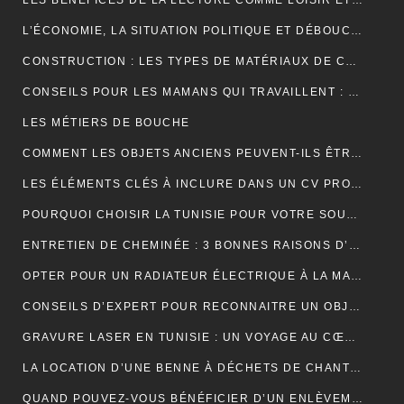
LES BÉNÉFICES DE LA LECTURE COMME LOISIR ET SON IMPACT SUR LA COGNITION
L’ÉCONOMIE, LA SITUATION POLITIQUE ET DÉBOUCHÉE
CONSTRUCTION : LES TYPES DE MATÉRIAUX DE CONSTRUCTION UTILISÉS
CONSEILS POUR LES MAMANS QUI TRAVAILLENT : TROUVER UN ÉQUILIBRE ENTRE CARRIÈRE ET VIE FAMILIALE
LES MÉTIERS DE BOUCHE
COMMENT LES OBJETS ANCIENS PEUVENT-ILS ÊTRE UN PLACEMENT FINANCIER INTELLIGENT ?
LES ÉLÉMENTS CLÉS À INCLURE DANS UN CV PROFESSIONNEL POUR ATTIRER LES RECRUTEURS
POURQUOI CHOISIR LA TUNISIE POUR VOTRE SOUS-TRAITANCE INDUSTRIELLE?
ENTRETIEN DE CHEMINÉE : 3 BONNES RAISONS D’OPTER POUR LE RAMONAGE MÉCANIQUE
OPTER POUR UN RADIATEUR ÉLECTRIQUE À LA MAISON
CONSEILS D’EXPERT POUR RECONNAITRE UN OBJET ANCIEN AUTHENTIQUE
GRAVURE LASER EN TUNISIE : UN VOYAGE AU CŒUR DE LA PERSONNALISATION
LA LOCATION D’UNE BENNE À DÉCHETS DE CHANTIER POUR UNE ENTREPRISE
QUAND POUVEZ-VOUS BÉNÉFICIER D’UN ENLÈVEMENT D’ÉPAVE GRATUIT EN FRANCE ? : GUIDE COMPLET