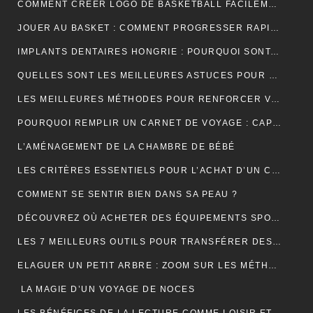
COMMENT CRÉER LOGO DE BASKETBALL FACILEMENT ET EFFICACEMENT ?
JOUER AU BASKET : COMMENT PROGRESSER RAPIDEMENT EN TECHNIQUE ?
IMPLANTS DENTAIRES HONGRIE : POURQUOI SONT-ILS LA SOLUTION IDÉALE POUR UN SOURIRE PARFAIT ET ABORDABLE ?
QUELLES SONT LES MEILLEURES ASTUCES POUR UN DÉMÉNAGEMENT ÎLE DE FRANCE RÉUSSI ET SANS TRACAS ?
LES MEILLEURES MÉTHODES POUR RENFORCER VOS ONGLES FRAGILES
POURQUOI REMPLIR UN CARNET DE VOYAGE : CAPTURER L’ÂME DE VOS AVENTURES
L’AMÉNAGEMENT DE LA CHAMBRE DE BÉBÉ
LES CRITÈRES ESSENTIELS POUR L’ACHAT D’UN CÂBLE TYPE 2 POUR VÉHICULES ÉLECTRIQUES
COMMENT SE SENTIR BIEN DANS SA PEAU ?
DÉCOUVREZ OÙ ACHETER DES ÉQUIPEMENTS SPORTIFS DE QUALITÉ EN LIGNE
LES 7 MEILLEURS OUTILS POUR TRANSFÉRER DES DONNÉES D’ANDROID VERS MAC
ELAGUER UN PETIT ARBRE : ZOOM SUR LES MÉTHODES À ADOPTER
LA MAGIE D’UN VOYAGE DE NOCES