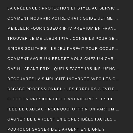
LA CRÉDENCE : PROTECTION ET STYLE AU SERVICE DE VOTRE INTÉRIEUR
COMMENT NOURRIR VOTRE CHAT : GUIDE ULTIME SUR LA NUTRITION ADAPTÉE ET OPTIMALE
MEILLEUR FOURNISSEUR IPTV PREMIUM EN FRANCE : UNE EXPÉRIENCE TÉLÉVISUELLE SUR MESURE
TROUVER LE MEILLEUR IPTV : CONSEILS POUR SE RETROUVER PLUS FACILEMENT
SPIDER SOLITAIRE : LE JEU PARFAIT POUR OCCUPER VOTRE TEMPS LIBRE ET STIMULER VOTRE CERVEAU !
COMMENT AVOIR UN RENDEZ-VOUS CHEZ UN CARDIOLOGUE À FÈS ?
GAZ HILARANT PRIX : QUELS FACTEURS INFLUENCENT SON COÛT ET OÙ LE TROUVER AU MEILLEUR TARIF ?
DÉCOUVREZ LA SIMPLICITÉ INCARNÉE AVEC LES CRÉDENCES DE CUISINE EFFET MARBRE
BAGAGE PROFESSIONNEL : LES ERREURS À ÉVITER POUR UN LOOK RAFFINÉ
ELECTION PRÉSIDENTIELLE AMÉRICAINE : LES DEUX CAMPS SONT RELIÉS PAR LEURS CRAINTES
IDÉE DE CADEAU : POURQUOI OFFRIR UN PARFUM POUR UN ANNIVERSAIRE ?
GAGNER DE L’ARGENT EN LIGNE : IDÉES FACILES ET ACCESSIBLES POUR DÉBUTANTS
POURQUOI GAGNER DE L’ARGENT EN LIGNE ?