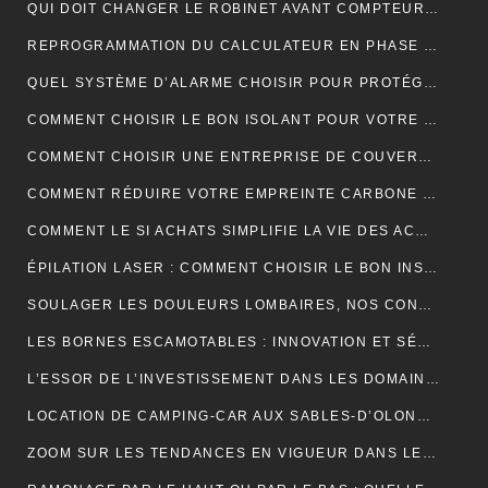
QUI DOIT CHANGER LE ROBINET AVANT COMPTEUR MAISON INDIVIDUELLE ?
REPROGRAMMATION DU CALCULATEUR EN PHASE 1 : EXPLICATIONS
QUEL SYSTÈME D’ALARME CHOISIR POUR PROTÉGER VOTRE MAISON ?
COMMENT CHOISIR LE BON ISOLANT POUR VOTRE TOITURE ?
COMMENT CHOISIR UNE ENTREPRISE DE COUVERTURE ?
COMMENT RÉDUIRE VOTRE EMPREINTE CARBONE ET VIVRE DURABLEMENT ?
COMMENT LE SI ACHATS SIMPLIFIE LA VIE DES ACHETEURS
ÉPILATION LASER : COMMENT CHOISIR LE BON INSTITUT ?
SOULAGER LES DOULEURS LOMBAIRES, NOS CONSEILS
LES BORNES ESCAMOTABLES : INNOVATION ET SÉCURITÉ POUR L’ESPACE URBAIN
L’ESSOR DE L’INVESTISSEMENT DANS LES DOMAINES VITICOLES DE PROVENCE : UNE ANALYSE ÉCONOMIQUE ET CULTURELLE
LOCATION DE CAMPING-CAR AUX SABLES-D’OLONNE : LA LIBERTÉ DE DÉCOUVRIR LA CÔTE ATLANTIQUE
ZOOM SUR LES TENDANCES EN VIGUEUR DANS LE DOMAINE DU WEBMARKETING