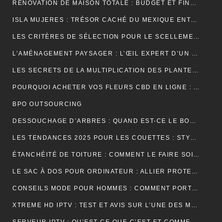
RÉNOVATION DE MAISON TOTALE : BUDGET ET FINANCEMENT
ISLA MUJERES : TRÉSOR CACHÉ DU MEXIQUE ENTRE PLAGES DE RÊVE ET AVENTURES TROPICALES
LES CRITÈRES DE SÉLECTION POUR LE SCELLEMENT DE TUILE DE RIVE
L’AMÉNAGEMENT PAYSAGER : L’ŒIL EXPERT D’UN JARDINIER
LES SECRETS DE LA MULTIPLICATION DES PLANTES PAR UN JARDINIER
POURQUOI ACHETER VOS FLEURS CBD EN LIGNE : AVANTAGES, BIENFAITS ET CONSEILS
BPO OUTSOURCING
DESSOUCHAGE D’ARBRES : QUAND EST-CE LE BON MOMENT POUR LE FAIRE ?
LES TENDANCES 2025 POUR LES COUETTES : STYLES, COULEURS ET MATÉRIAUX
ÉTANCHÉITÉ DE TOITURE : COMMENT LE FAIRE SOI-MÊME
LE SAC À DOS POUR ORDINATEUR : ALLIER PROTECTION, ORGANISATION ET ÉLÉGANCE AU QUOTIDIEN
CONSEILS MODE POUR HOMMES : COMMENT PORTER UN BIJOU MÉDAILLE AVEC STYLE ?
XTREME HD IPTV : TEST ET AVIS SUR L’UNE DES MEILLEURES OFFRES DU MARCHÉ