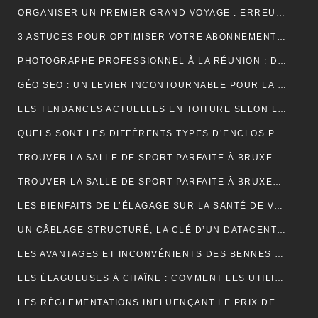
ORGANISER UN PREMIER GRAND VOYAGE : ERREURS À ÉVITER
3 ASTUCES POUR OPTIMISER VOTRE ABONNEMENT IPTV PREMIUM EN FRANCE
PHOTOGRAPHE PROFESSIONNEL À LA RÉUNION : DÉCOUVREZ L’EXPÉRIENCE UNIQUE D’UNE SÉANCE PHOTO EN STUDIO
GÉO SEO : UN LEVIER INCONTOURNABLE POUR LA VISIBILITÉ LOCALE
LES TENDANCES ACTUELLES EN TOITURE SELON LES COUVREURS EXPÉRIMENTÉS
QUELS SONT LES DIFFÉRENTS TYPES D’ENCLOS POUR ANIMAUX ?
TROUVER LA SALLE DE SPORT PARFAITE À BRUXELLES : BIEN PLUS QU’UNE QUESTION D’ADRESSE
TROUVER LA SALLE DE SPORT PARFAITE À BRUXELLES : BIEN PLUS QU’UNE QUESTION D’ADRESSE
LES BIENFAITS DE L’ÉLAGAGE SUR LA SANTÉ DE VOS ARBRES
UN CÂBLAGE STRUCTURÉ, LA CLÉ D’UN DATACENTER MAINTENABLE
LES AVANTAGES ET INCONVÉNIENTS DES BENNES DE LOCATION À PRIX RÉDUIT
LES ÉLAGUEUSES À CHAÎNE : COMMENT LES UTILISER EFFICACEMENT
LES RÉGLEMENTATIONS INFLUENÇANT LE PRIX DES DÉCHARGES DE BENNE