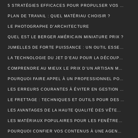
5 STRATÉGIES EFFICACES POUR PROPULSER VOS VENTES EN LIGNE
PLAN DE TRAVAIL : QUEL MATÉRIAU CHOISIR ?
LE PHOTOGRAPHE D’ARCHITECTURE
QUEL EST LE BERGER AMÉRICAIN MINIATURE PRIX ?
JUMELLES DE FORTE PUISSANCE : UN OUTIL ESSENTIEL POUR LE CAMPING
LA TECHNOLOGIE DU JET D’EAU POUR LA DÉCOUPE DES MATÉRIAUX SOLIDES
COMPRENDRE AU MIEUX LE PRIX D’UN ARTISAN MAÇON
POURQUOI FAIRE APPEL À UN PROFESSIONNEL POUR LE DÉBOUCHAGE TOILETTE YVELINES ?
LES ERREURS COURANTES À ÉVITER EN GESTION LOCATIVE ET COMMENT LES PRÉVENIR AVEC UN OUTIL EN LIGNE
LE FRETTAGE : TECHNIQUES ET OUTILS POUR DES ASSEMBLAGES PARFAITS
LES AVANTAGES DE LA HAUTE QUALITÉ DES VÊTEMENTS DE SPORT
LES MATÉRIAUX POPULAIRES POUR LES FENÊTRES DE TOIT : AVANTAGES ET INCONVÉNIENTS
POURQUOI CONFIER VOS CONTENUS À UNE AGENCE DE RÉDACTION ? LA CLÉ DU SUCCÈS EN LIGNE