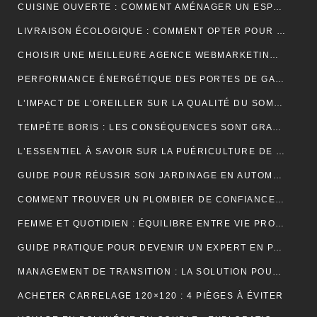
CUISINE OUVERTE : COMMENT AMÉNAGER UN ESPACE CONVIVIAL ET FONCTIONNEL ?
LIVRAISON ÉCOLOGIQUE : COMMENT OPTER POUR DES SOLUTIONS DE LIVRAISON DURABLES POUR VOS ACHATS EN LIGNE
CHOISIR UNE MEILLEURE AGENCE WEBMARKETING À TOULOUSE : 4 CRITÈRES À CONSIDÉRER
PERFORMANCE ÉNERGÉTIQUE DES PORTES DE GARAGE ENROULABLES : ALUMINIUM, PVC OU ACIER ?
L’IMPACT DE L’OREILLER SUR LA QUALITÉ DU SOMMEIL : CE QUE VOUS DEVEZ SAVOIR POUR OPTIMISER VOTRE REPOS
TEMPÊTE BORIS : LES CONSÉQUENCES SONT GRAVES DANS CERTAINS PAYS EUROPÉENS
L’ESSENTIEL À SAVOIR SUR LA PUÉRICULTURE DE L’ENFANT
GUIDE POUR RÉUSSIR SON JARDINAGE EN AUTOMNE
COMMENT TROUVER UN PLOMBIER DE CONFIANCE À BORDEAUX ?
FEMME ET QUOTIDIEN : ÉQUILIBRE ENTRE VIE PROFESSIONNELLE ET PERSONNELLE
GUIDE PRATIQUE POUR DEVENIR UN EXPERT EN PARIS ET EN JEUX
MANAGEMENT DE TRANSITION : LA SOLUTION POUR RÉUSSIR LES TRANSFORMATIONS COMPLEXES EN ENTREPRISE
ACHETER CARRELAGE 120×120 : 4 PIÈGES À ÉVITER