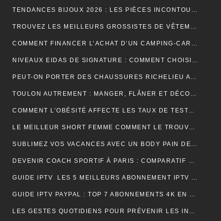
TENDANCES BIJOUX 2026 : LES PIÈCES INCONTOURNABLES À PORTER CETTE ANNÉE
TROUVEZ LES MEILLEURS GROSSISTES DE VÊTEMENTS PAT PATROUILLE POUR BOOSTER VOTRE ACTIVITÉ DE REVENTE RENTABLE
COMMENT FINANCER L’ACHAT D’UN CAMPING-CAR : CRÉDIT, LEASING OU PAIEMENT COMPTANT ?
NIVEAUX EIDAS DE SIGNATURE : COMMENT CHOISIR LE BON NIVEAU POUR SÉCURISER VOS DOCUMENTS
PEUT-ON PORTER DES CHAUSSURES RICHELIEU AVEC UN JEAN ?
TOULON AUTREMENT : MANGER, FLÂNER ET DÉCOUVRIR LES VRAIES BONNES ADRESSES
COMMENT L’OBÉSITÉ AFFECTE LES TAUX DE TESTOSTÉRONE ET LA LIBIDO MASCULINE
LE MEILLEUR SHORT FEMME COMMENT LE TROUVER RAPIDEMENT ET EFFICACEMENT
SUBLIMEZ VOS VACANCES AVEC UN BODY PAIN DE SUCRE PARFAIT POUR UN LOOK ÉLÉGANT EN VOYAGE
DEVENIR COACH SPORTIF À PARIS : COMPARATIF DES FORMATIONS CQP FITNESS
GUIDE IPTV LES 5 MEILLEURS ABONNEMENT IPTV FRANÇAIS 4K
GUIDE IPTV PAYPAL : TOP 7 ABONNEMENTS 4K EN FRANCE
LES GESTES QUOTIDIENS POUR PRÉVENIR LES INFECTIONS CHEZ LES VOLAILLES