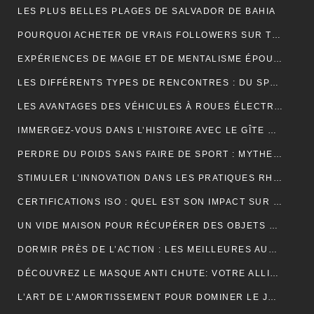
LES PLUS BELLES PLAGES DE SALVADOR DE BAHIA
POURQUOI ACHETER DE VRAIS FOLLOWERS SUR TIKTOK PEUT AIDER À DÉVELOPPER VOTRE COMPTE RAPIDEMENT ?
EXPÉRIENCES DE MAGIE ET DE MENTALISME ÉPOUSTOUFLANTES EN SUISSE ROMANDE
LES DIFFÉRENTS TYPES DE RENCONTRES : DU SPEED DATING AUX RENCONTRES EN LIGNE, QUELLES SONT LES OPTIONS DISPONIBLES ?
LES AVANTAGES DES VÉHICULES À ROUES ÉLECTRIQUES POUR L’ENVIRONNEMENT.
IMMERGEZ-VOUS DANS L’HISTOIRE AVEC LE GÎTE MONT SAINT MICHEL
PERDRE DU POIDS SANS FAIRE DE SPORT : MYTHES ET RÉALITÉS
STIMULER L’INNOVATION DANS LES PRATIQUES RH PAR L’EXTERNALISATION
CERTIFICATIONS ISO : QUEL EST SON IMPACT SUR LES TARIFS D’UNE TRADUCTION ASSERMENTÉE ?
UN VIDE MAISON POUR RÉCUPÉRER DES OBJETS DE DÉCORATION
DORMIR PRÈS DE L’ACTION : LES MEILLEURES AUBERGES DE JEUNESSE À PROXIMITÉ DU PUY DU FOU
DÉCOUVREZ LE MASQUE ANTI CHUTE: VOTRE ALLIÉ POUR DES CHEVEUX FORTS ET SAINS
L’ART DE L’AMORTISSEMENT POUR DOMINER LE JEU DE BADMINTON