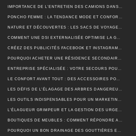
IMPORTANCE DE L’ENTRETIEN DES CAMIONS DANS LE MONDE DU TRANSPORT ROUTIER
PONCHO FEMME : LA TENDANCE MODE ET CONFORT POUR L’HIVER
NATURE ET DÉCOUVERTES : LES SACS DE VOYAGE À COMPRESSION POUR OPTIMISER CHAQUE AVENTURE
COMMENT UNE DSI EXTERNALISÉE OPTIMISE LA GESTION DE VOTRE SYSTÈME D’INFORMATION ?
CRÉEZ DES PUBLICITÉS FACEBOOK ET INSTAGRAM EFFICACES POUR VOTRE BUSINESS
POURQUOI ACHETER UNE RÉSIDENCE SECONDAIRE DANS LA STATION BALNÉAIRE DE PORTICCIO EN CORSE DU SUD, DANS LE GOLFE D’AJACCIO ?
ENTREPRISE SPÉCIALISÉE : VOTRE SECOURS POUR FACILITER VOTRE DÉMÉNAGEMENT
LE CONFORT AVANT TOUT : DES ACCESSOIRES POUR JOUER PENDANT DES HEURES
LES DÉFIS DE L’ÉLAGAGE DES ARBRES DANGEREUX EN MILIEU RÉSIDENTIEL
LES OUTILS INDISPENSABLES POUR UN MARKETING DIGITAL RÉUSSI
L’ÉLAGUEUR GRIMPEUR ET LA GESTION DES URGENCES SUR LES ARBRES DANGEREUX
BOUTIQUES DE MEUBLES : COMMENT RÉPONDRE AUX EXIGENCES DES CLIENTS POINTILLEUX ?
POURQUOI UN BON DRAINAGE DES GOUTTIÈRES EST ESSENTIEL POUR VOTRE MAISON ?