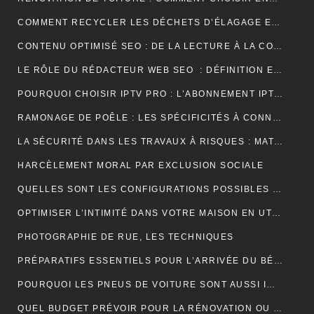
COMMENT RECYCLER LES DÉCHETS D’ÉLAGAGE ET D’ABATTAGE ?
CONTENU OPTIMISÉ SEO : DE LA LECTURE À LA CONVERSION
LE RÔLE DU RÉDACTEUR WEB SEO : DÉFINITION ET EXPLICATIONS
POURQUOI CHOISIR IPTV PRO : L’ABONNEMENT IPTV PREMIUM ULTIME
RAMONAGE DE POÊLE : LES SPÉCIFICITÉS À CONNAÎTRE
LA SÉCURITÉ DANS LES TRAVAUX À RISQUES : MATÉRIEL ET OBLIGATIONS
HARCÈLEMENT MORAL PAR EXCLUSION SOCIALE
QUELLES SONT LES CONFIGURATIONS POSSIBLES POUR UN ÉTABLI D’ATELIER PROFESSIONNEL ?
OPTIMISER L’INTIMITÉ DANS VOTRE MAISON EN UTILISANT DES VOLETS ROULANTS
PHOTOGRAPHIE DE RUE, LES TECHNIQUES
PRÉPARATIFS ESSENTIELS POUR L’ARRIVÉE DU BÉBÉ
POURQUOI LES PNEUS DE VOITURE SONT AUSSI IMPORTANTS ?
QUEL BUDGET PRÉVOIR POUR LA RÉNOVATION OU LA CONSTRUCTION DE LA TOITURE ?