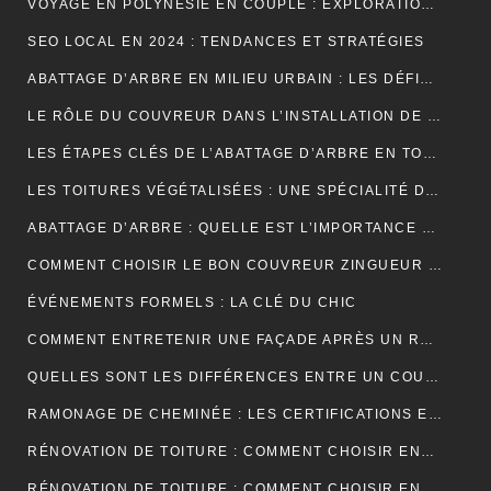
VOYAGE EN POLYNÉSIE EN COUPLE : EXPLORATION DE SES PLUS BELLES ÎLES
SEO LOCAL EN 2024 : TENDANCES ET STRATÉGIES
ABATTAGE D’ARBRE EN MILIEU URBAIN : LES DÉFIS SPÉCIFIQUES
LE RÔLE DU COUVREUR DANS L’INSTALLATION DE PANNEAUX SOLAIRES
LES ÉTAPES CLÉS DE L’ABATTAGE D’ARBRE EN TOUTE SÉCURITÉ
LES TOITURES VÉGÉTALISÉES : UNE SPÉCIALITÉ DU COUVREUR
ABATTAGE D’ARBRE : QUELLE EST L’IMPORTANCE DE L’ASSURANCE ?
COMMENT CHOISIR LE BON COUVREUR ZINGUEUR POUR VOTRE PROJET ?
ÉVÉNEMENTS FORMELS : LA CLÉ DU CHIC
COMMENT ENTRETENIR UNE FAÇADE APRÈS UN RAVALEMENT PROJETÉ ?
QUELLES SONT LES DIFFÉRENCES ENTRE UN COURS DE PIANO À DOMICILE ET CHEZ UN PROFESSEUR ?
RAMONAGE DE CHEMINÉE : LES CERTIFICATIONS ET LABELS À CONNAÎTRE
RÉNOVATION DE TOITURE : COMMENT CHOISIR ENTRE LES DIFFÉRENTS TYPES D’ISOLANTS ?
RÉNOVATION DE TOITURE : COMMENT CHOISIR ENTRE UNE TOITURE PLATE ET UNE TOITURE EN PENTE ?