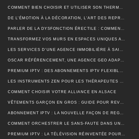
COMMENT BIEN CHOISIR ET UTILISER SON THERMOCYCLEUR AU LABORATOIRE
DE L’ÉMOTION À LA DÉCORATION, L’ART DES REPRODUCTIONS QUI DONNENT VIE À VOS MURS
PARLER DE LA DYSFONCTION ÉRECTILE : COMMENT BRISER LE TABOU ?
TRANSFORMEZ VOS MURS EN ESPACES UNIQUES AVEC UN STICKERS PERSONNALISÉ C-STICKERS
LES SERVICES D’UNE AGENCE IMMOBILIÈRE À SAINT-CYR-SUR-MER EXPLIQUÉS EN DÉTAIL
OSCAR RÉFÉRENCEMENT, UNE AGENCE GEO ADAPTÉE AUX MOTEURS GÉNÉRATIFS
PREMIUM IPTV : DES ABONNEMENTS IPTV FLEXIBLES, STABLES ET COMPLETS
LES INSTRUMENTS ZEN POUR LES THÉRAPEUTES ET PRATIQUANTS DE YOGA
COMMENT CHOISIR VOTRE ALLIANCE EN ALSACE
VÊTEMENTS GARÇON EN GROS : GUIDE POUR REVENDEURS ET MAGASINS
ABONNEMENT IPTV : LA NOUVELLE FAÇON DE REGARDER LA TÉLÉVISION
COMMENT ORCHESTRER LE SANS-FAUTE DANS UNE LOCATION SAISONNIÈRE ?
PREMIUM IPTV : LA TÉLÉVISION RÉINVENTÉE POUR UNE EXPÉRIENCE SUR MESURE