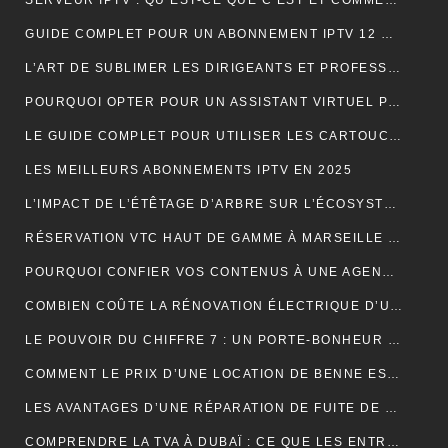
SERVEUR IPTV : QU’EST-CE QUE C’EST ET COMMENT CHOISIR LE MEILLEUR EN 2024 ?
GUIDE COMPLET POUR UN ABONNEMENT IPTV 12 MOIS SMART TV
L’ART DE SUBLIMER LES DIRIGEANTS ET PROFESSIONNELS
POURQUOI OPTER POUR UN ASSISTANT VIRTUEL POUR SA PME ET TPE : LA CLÉ D’UNE EFFICACITÉ DÉCUPLÉE
LE GUIDE COMPLET POUR UTILISER LES CARTOUCHES DE CRÈME AU PROTOXYDE D’AZOTE DE MANIÈRE SÛRE ET CRÉATIVE DANS LA CUISINE
LES MEILLEURS ABONNEMENTS IPTV EN 2025
L’IMPACT DE L’ÉTÊTAGE D’ARBRE SUR L’ÉCOSYSTÈME
RÉSERVATION VTC HAUT DE GAMME À MARSEILLE : LUXE ET CONFORT
POURQUOI CONFIER VOS CONTENUS À UNE AGENCE DE RÉDACTION ? LA CLÉ DU SUCCÈS EN LIGNE
COMBIEN COÛTE LA RÉNOVATION ÉLECTRIQUE D’UNE MAISON OU D’UN APPARTEMENT ?
LE POUVOIR DU CHIFFRE 7 : UN PORTE-BONHEUR MYSTIQUE
COMMENT LE PRIX D’UNE LOCATION DE BENNE EST-IL CALCULÉ ?
LES AVANTAGES D’UNE RÉPARATION DE FUITE DE TOITURE EN URGENCE
COMPRENDRE LA TVA À DUBAÏ : CE QUE LES ENTREPRISES DOIVENT SAVOIR