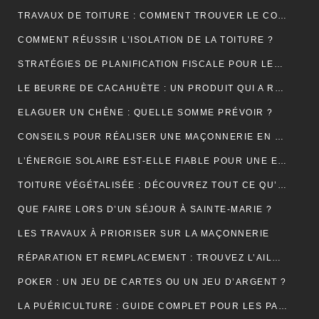
TRAVAUX DE TOITURE : COMMENT TROUVER LE COUVREUR IDÉAL?
COMMENT RÉUSSIR L’ISOLATION DE LA TOITURE ?
STRATÉGIES DE PLANIFICATION FISCALE POUR LES PETITES ET MOYENNES ENTREPRISES
LE BEURRE DE CACAHUÈTE : UN PRODUIT QUI A RÉSISTÉ À TOUTES LES GÉNÉRATIONS
ELAGUER UN CHÊNE : QUELLE SOMME PRÉVOIR ?
CONSEILS POUR RÉALISER UNE MAÇONNERIE EN BRIQUES OU EN PARPAINGS
L’ÉNERGIE SOLAIRE EST-ELLE FIABLE POUR UNE ENTREPRISE ?
TOITURE VÉGÉTALISÉE : DÉCOUVREZ TOUT CE QU’IL FAUT RETENIR À CE SUJET
QUE FAIRE LORS D’UN SÉJOUR À SAINTE-MARIE ?
LES TRAVAUX À PRIORISER SUR LA MAÇONNERIE
RÉPARATION ET REMPLACEMENT : TROUVEZ L’AILE ARRIÈRE PARFAITE POUR RESTAURER VOTRE VÉHICULE
POKER : UN JEU DE CARTES OU UN JEU D’ARGENT ?
LA PUÉRICULTURE : GUIDE COMPLET POUR LES PARENTS MODERNES.