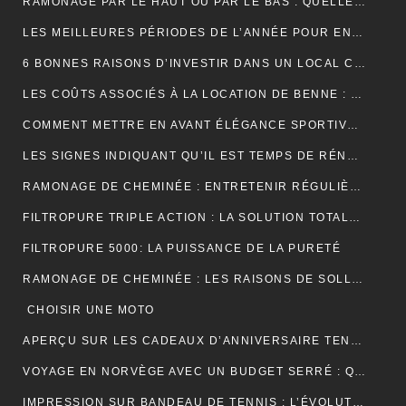
RAMONAGE PAR LE HAUT OU PAR LE BAS : QUELLE TECHNIQUE EST LA PLUS EFFICACE ?
LES MEILLEURES PÉRIODES DE L’ANNÉE POUR ENTRETENIR VOS GOUTTIÈRES
6 BONNES RAISONS D’INVESTIR DANS UN LOCAL COMMERCIAL
LES COÛTS ASSOCIÉS À LA LOCATION DE BENNE : CE QUE VOUS DEVEZ SAVOIR
COMMENT METTRE EN AVANT ÉLÉGANCE SPORTIVE AVEC LE POLO RUGBY ALL BLACK ?
LES SIGNES INDIQUANT QU’IL EST TEMPS DE RÉNOVER VOTRE TOITURE
RAMONAGE DE CHEMINÉE : ENTRETENIR RÉGULIÈREMENT VOS CONDUITS DE FUMÉE
FILTROPURE TRIPLE ACTION : LA SOLUTION TOTALE POUR L’EAU
FILTROPURE 5000: LA PUISSANCE DE LA PURETÉ
RAMONAGE DE CHEMINÉE : LES RAISONS DE SOLLICITER LES SERVICES D’UN PROFESSIONNEL
CHOISIR UNE MOTO
APERÇU SUR LES CADEAUX D’ANNIVERSAIRE TENDANCES
VOYAGE EN NORVÈGE AVEC UN BUDGET SERRÉ : QUELQUES PETITS CONSEILS
IMPRESSION SUR BANDEAU DE TENNIS : L’ÉVOLUTION MODERNE