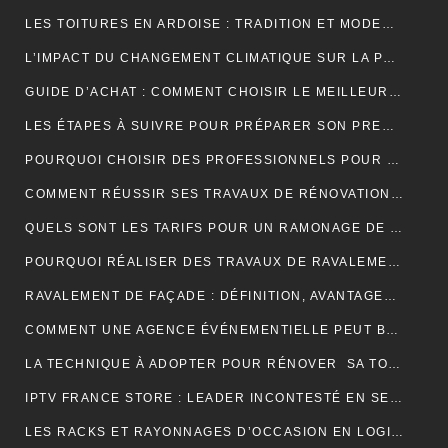
LES TOITURES EN ARDOISE : TRADITION ET MODERNITÉ
L’IMPACT DU CHANGEMENT CLIMATIQUE SUR LA PRODUCTION DE VANILLE À MADAGASCAR
GUIDE D’ACHAT : COMMENT CHOISIR LE MEILLEUR SPIROMÈTRE POUR VOS BESOINS
LES ÉTAPES À SUIVRE POUR PRÉPARER SON PREMIER MARATHON
POURQUOI CHOISIR DES PROFESSIONNELS POUR VOTRE DÉMÉNAGEMENT CLICHY ?
COMMENT RÉUSSIR SES TRAVAUX DE RÉNOVATION DE COUVERTURE ?
QUELS SONT LES TARIFS POUR UN RAMONAGE DE CHEMINÉE ?
POURQUOI RÉALISER DES TRAVAUX DE RAVALEMENT DE FAÇADE ?
RAVALEMENT DE FAÇADE : DÉFINITION, AVANTAGES ET ERREURS À ÉVITER
COMMENT UNE AGENCE ÉVÉNEMENTIELLE PEUT BOOSTER L’ATTRACTIVITÉ D’UNE DESTINATION TOURISTIQUE ?
LA TECHNIQUE À ADOPTER POUR RÉNOVER SA TOITURE EN TUILES
IPTV FRANCE STORE : LEADER INCONTESTÉ EN SERVICES IPTV DE QUALITÉ SUPÉRIEURE
LES RACKS ET RAYONNAGES D’OCCASION EN LOGISTIQUE