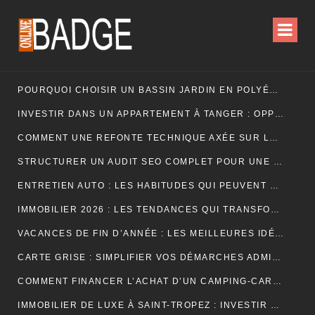
POURQUOI CHOISIR UN BASSIN JARDIN EN POLYÉTHYLÈNE FERME ?
INVESTIR DANS UN APPARTEMENT À TANGER : OPPORTUNITÉS ET POINTS ESSENTIELS À CONNAÎTRE
COMMENT UNE REFONTE TECHNIQUE AXÉE SUR LES SIGNAUX WEB ESSENTIELS A BOOSTÉ LES VENTES D’UNE BOUTIQUE EN LIGNE
STRUCTURER UN AUDIT SEO COMPLET POUR UNE PLATEFORME E-COMMERCE INTERNATIONALE
ENTRETIEN AUTO : LES HABITUDES QUI PEUVENT PROLONGER LA VIE DE VOTRE VÉHICULE
IMMOBILIER 2026 : LES TENDANCES QUI TRANSFORMENT LE MARCHÉ DE LA LOCATION
VACANCES DE FIN D’ANNÉE : LES MEILLEURES IDÉES POUR CÉLÉBRER LES FÊTES
CARTE GRISE : SIMPLIFIER VOS DÉMARCHES ADMINISTRATIVES
COMMENT FINANCER L’ACHAT D’UN CAMPING-CAR : CRÉDIT, LEASING OU PAIEMENT COMPTANT ?
IMMOBILIER DE LUXE À SAINT-TROPEZ : INVESTIR DANS UN ART DE VIVRE