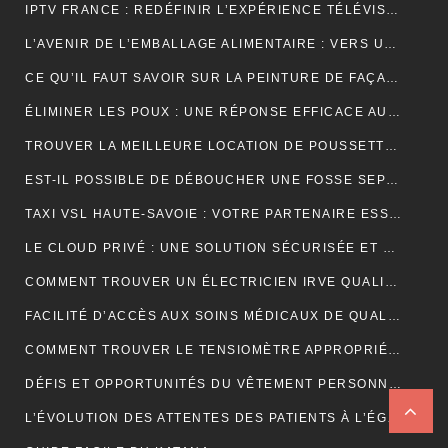
IPTV FRANCE : REDÉFINIR L’EXPÉRIENCE TÉLÉVISUELLE
L’AVENIR DE L’EMBALLAGE ALIMENTAIRE : VERS UNE RÉVOLUTION DURABLE ?
CE QU’IL FAUT SAVOIR SUR LA PEINTURE DE FAÇADE
ÉLIMINER LES POUX : UNE RÉPONSE EFFICACE AU CENTRE DE TRAITEMENT DES POUX À LYON
TROUVER LA MEILLEURE LOCATION DE POUSSETTE: FACILITEZ VOS DÉPLACEMENTS AVEC BÉBÉ
EST-IL POSSIBLE DE DÉBOUCHER UNE FOSSE SEPTIQUE NATURELLEMENT ?
TAXI VSL HAUTE-SAVOIE : VOTRE PARTENAIRE ESSENTIEL POUR DES DÉPLACEMENTS MÉDICAUX SÛRS ET CONFORTABLES
LE CLOUD PRIVÉ : UNE SOLUTION SÉCURISÉE ET POLYVALENTE POUR LE STOCKAGE ET L’ACCÈS AUX DONNÉES
COMMENT TROUVER UN ÉLECTRICIEN IRVE QUALIFIÉ POUR VOTRE PROJET DE MOBILITÉ ÉLECTRIQUE ?
FACILITÉ D’ACCÈS AUX SOINS MÉDICAUX DE QUALITÉ AVEC LES TAXIS VSL DE CLERMONT-FERRAND
COMMENT TROUVER LE TENSIOMÈTRE APPROPRIÉ POUR VOUS?
DÉFIS ET OPPORTUNITÉS DU VÊTEMENT PERSONNALISÉ : ANALYSE DU SECTEUR
L’ÉVOLUTION DES ATTENTES DES PATIENTS À L’ÉGARD DU TÉLÉSECRÉTARIAT MÉDICAL : SERVICES PERSONNALISÉS, RÉPONSE RAPIDE ET DISPONIBILITÉ