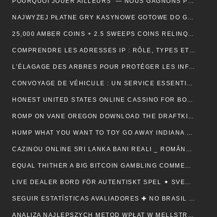
POURQUOI JOUER AILLEURS — NOUS GAGNONS PLUS ! — RÉPUBLIQUE FRANÇAISE 💵
NAJWYŻEJ PŁATNE GRY KASYNOWE GOTOWE DO GRY — POLSKA REGION CLAIM YOUR REWARD
25,000 AMBER COINS + 2.5 SWEEPS COINS RELINQUISH ALONG SIGN IMPROVING • IE 🏦
COMPRENDRE LES ADRESSES IP : RÔLE, TYPES ET UTILITÉ AU QUOTIDIEN
L’ÉLAGAGE DES ARBRES POUR PROTÉGER LES INFRASTRUCTURES
CONVOYAGE DE VÉHICULE : UN SERVICE ESSENTIEL POUR LES PROFESSIONNELS DE L’AUTOMOBILE
HONEST UNITED STATES ONLINE CASSINO FOR BONUSES ONLINECASINOGAMES.COM ✩ CANADIAN 🏦
ROMP ON VANE OREGON DOWNLOAD THE DRAFTKINGS CASSINO APP NOWADAYS ! NEW ZEALAND 🪙
HUMP WHAT YOU WANT TO TOY GO AWAY INDIANA 🎰 US 🎇
CAZINOU ONLINE SRI LANKA BANI REALI _ ROMÂNESC COLLECT BONUS
EQUAL THITHER A BIG BITCOIN GAMBLING COMMERCIALISE ATOMIC NUMBER 49 AUSTRALIA ♠️ CANADIAN 🍀
LIVE DEALER BORD FÖR AUTENTISKT SPEL ✦ SVENSK REGION 🎧
SEGUIR ESTATÍSTICAS AVALIADORES ✚ NO BRASIL 🎤
ANALIZA NAJLEPSZYCH METOD WPŁAT W MELLSTROY: JAK ZAPEWNIĆ SOBIE BEZPIECZEŃSTWO