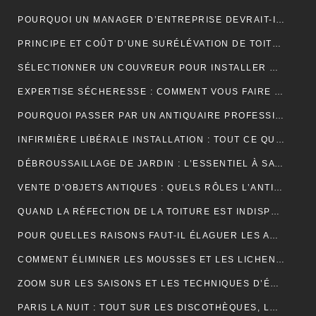
POURQUOI UN MANAGER D’ENTREPRISE DEVRAIT-IL SUIVRE UNE FORMATION EN COMMUNICATION ?
PRINCIPE ET COÛT D’UNE SURÉLÉVATION DE TOITURE
SÉLECTIONNER UN COUVREUR POUR INSTALLER ET ENTRETENIR VOTRE TOIT
EXPERTISE SÉCHERESSE : COMMENT VOUS FAIRE INDEMNISER PAR VOTRE ASSURANCE HABITATION ?
POURQUOI PASSER PAR UN ANTIQUAIRE PROFESSIONNEL ?
INFIRMIÈRE LIBÉRALE INSTALLATION : TOUT CE QUE VOUS DEVEZ SAVOIR
DÉBROUSSAILLAGE DE JARDIN : L’ESSENTIEL À SAVOIR SUR CETTE OPÉRATION
VENTE D’OBJETS ANTIQUES : QUELS RÔLES L’ANTIQUAIRE ASSURE-T-IL ?
QUAND LA RÉFECTION DE LA TOITURE EST INDISPENSABLE?
POUR QUELLES RAISONS FAUT-IL ÉLAGUER LES ARBUSTES ET LES ARBRES ?
COMMENT ÉLIMINER LES MOUSSES ET LES LICHENS ACCUMULÉS SUR LE TOIT ?
ZOOM SUR LES SAISONS ET LES TECHNIQUES D’ÉLAGAGE D’ARBRE
PARIS LA NUIT : TOUT SUR LES DISCOTHÈQUES, LES BARS ET LA VIE NOCTURNE