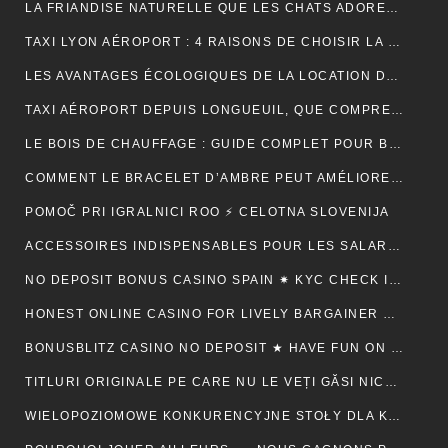
LA FRIANDISE NATURELLE QUE LES CHATS ADORENT : AVANTAGES ET CONSEILS
TAXI LYON AÉROPORT : 4 RAISONS DE CHOISIR LA FIABILITÉ ET LE CONFORT POUR VOS TRAJETS
LES AVANTAGES ÉCOLOGIQUES DE LA LOCATION DE BENNE
TAXI AÉROPORT DEPUIS LONGUEUIL, QUE COMPREND RÉELLEMENT LE PRIX ANNONCÉ ?
LE BOIS DE CHAUFFAGE : GUIDE COMPLET POUR BIEN CHOISIR SON COMBUSTIBLE
COMMENT LE BRACELET D’AMBRE PEUT AMÉLIORER VOTRE QUOTIDIEN
POMOČ PRI IGRALNICI ROO ⚡ CELOTNA SLOVENIJA
ACCESSOIRES INDISPENSABLES POUR LES SALARIÉS EN DÉPLACEMENT PROFESSIONNEL
NO DEPOSIT BONUS CASINO SPAIN ✷ KYC CHECK IN CANADA 🍀
HONEST ONLINE CASINO FOR LIVELY BARGAINER BACK ⚡️ CA ♦️
BONUSBLITZ CASINO NO DEPOSIT ★ HAVE FUN ON MULTIPLE PLATFORMS AUTOMATICALLY CANADIAN FEDERATION 💸
TITLURI ORIGINALE PE CARE NU LE VEȚI GĂSI NICĂIERI ALTUNDEVA. ♬ CONSTANȚA 🔮
WIELOPOZIOMOWE KONKURENCYJNE STOŁY DLA KAŻDEGO POZIOMU UMIEJĘTNOŚCI · RZECZPOSPOLITA POLSKA 💵