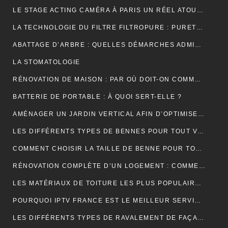
LE STAGE ACTING CAMÉRA À PARIS UN RÉEL ATOUT POUR VOTRE CARRIÈRE DE COMÉDIEN ?
LA TECHNOLOGIE DU FILTRE FILTROPURE : PURETÉ ET PERFORMANCE
ABATTAGE D’ARBRE : QUELLES DÉMARCHES ADMINISTRATIVES ?
LA STOMATOLOGIE
RÉNOVATION DE MAISON : PAR OÙ DOIT-ON COMMENCER ?
BATTERIE DE PORTABLE : À QUOI SERT-ELLE ?
AMÉNAGER UN JARDIN VERTICAL AFIN D’OPTIMISER L’UTILISATION DE L’ESPACE EXTÉRIEUR.
LES DIFFÉRENTS TYPES DE BENNES POUR TOUT VENANT DISPONIBLES
COMMENT CHOISIR LA TAILLE DE BENNE POUR TOUT VENANT ?
RÉNOVATION COMPLÈTE D’UN LOGEMENT : COMMENT PROCÉDER ?
LES MATÉRIAUX DE TOITURE LES PLUS POPULAIRES ET LEURS CARACTÉRISTIQUES
POURQUOI IPTV FRANCE EST LE MEILLEUR SERVICE D’ABONNEMENT IPTV ?
LES DIFFÉRENTS TYPES DE RAVALEMENT DE FAÇADE