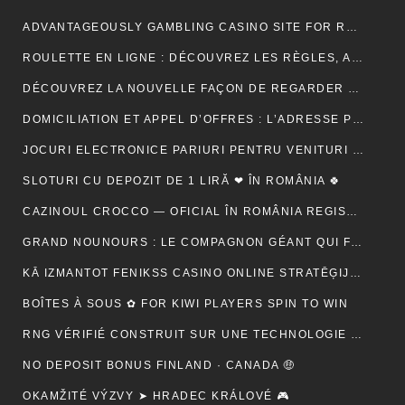
ADVANTAGEOUSLY GAMBLING CASINO SITE FOR RELY METHOD ACTING BETONLINE _ CANADA TRY YOUR LUCK
ROULETTE EN LIGNE : DÉCOUVREZ LES RÈGLES, ASTUCES ET MÉTHODES POUR GAGNER
DÉCOUVREZ LA NOUVELLE FAÇON DE REGARDER LA TÉLÉVISION AVEC MON AGENCE IPTV
DOMICILIATION ET APPEL D’OFFRES : L’ADRESSE PEUT-ELLE RASSURER UN ACHETEUR ?
JOCURI ELECTRONICE PARIURI PENTRU VENITURI SUPLIMENTARE – RO 🍾
SLOTURI CU DEPOZIT DE 1 LIRĂ ❤ ÎN ROMÂNIA 🍀
CAZINOUL CROCCO — OFICIAL ÎN ROMÂNIA REGISTER FREE
GRAND NOUNOURS : LE COMPAGNON GÉANT QUI FAIT FONDRE TOUS LES CŒURS
KĀ IZMANTOT FENIKSS CASINO ONLINE STRATĒĢIJAS, LAI PALIELINĀTU IZREDZES
BOÎTES À SOUS ✿ FOR KIWI PLAYERS SPIN TO WIN
RNG VÉRIFIÉ CONSTRUIT SUR UNE TECHNOLOGIE SÉCURISÉE 🚀 IN NEW ZEALAND START SPINNING
NO DEPOSIT BONUS FINLAND · CANADA 🤑
OKAMŽITÉ VÝZVY ➤ HRADEC KRÁLOVÉ 🎮