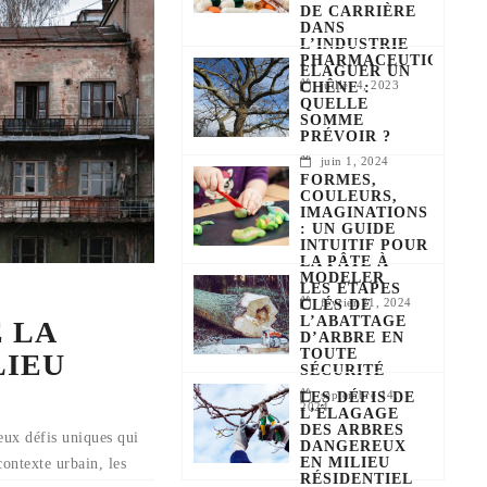
DE CARRIÈRE
DANS
L’INDUSTRIE
PHARMACEUTIQUE ?
ELAGUER UN
juillet 4, 2023
CHÊNE :
QUELLE
SOMME
PRÉVOIR ?
juin 1, 2024
FORMES,
COULEURS,
IMAGINATIONS
: UN GUIDE
INTUITIF POUR
LA PÂTE À
MODELER
LES ÉTAPES
février 21, 2024
CLÉS DE
L’ABATTAGE
 LA
D’ARBRE EN
TOUTE
LIEU
SÉCURITÉ
septembre 14,
LES DÉFIS DE
2024
L’ÉLAGAGE
DES ARBRES
ux défis uniques qui
DANGEREUX
EN MILIEU
contexte urbain, les
RÉSIDENTIEL