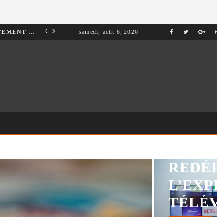
INVESTIR DANS UN APPARTEMENT À TANGER : OPPORTUNITÉS ET POINTS ESSENTIELS À CONNAÎTRE
samedi, août 8, 2026
MARKETING
IPTV 
REDÉF
L’EXP
TÉLÉ