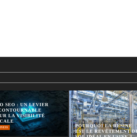
O SEO : UN LEVIER
CONTOURNABLE
UR LA VISIBILITÉ
CALE
POURQUOI LA RÉSINE
INESS
EST LE REVÊTEMENT D
SOL IDÉAL EN USINE ?