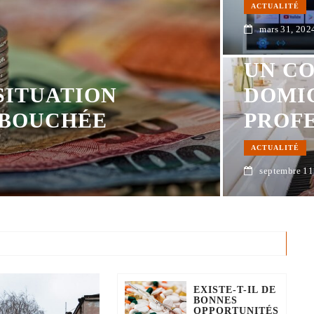
ACTUALITÉ
QUELL
mars 31, 202
DIFF
UN CO
SITUATION
DOMIC
ÉBOUCHÉE
PROFE
ACTUALITÉ
septembre 11
EXISTE-T-IL DE
BONNES
OPPORTUNITÉS