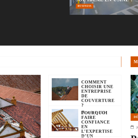
BUSINESS
M
COMMENT
CHOISIR UNE
ENTREPRISE
DE
COUVERTURE
?
août 6, 2024
POURQUOI
D
FAIRE
CONFIANCE
EN
j
L’EXPERTISE
D’UN