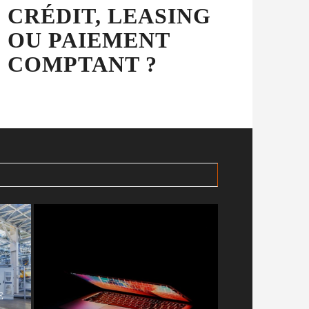
CRÉDIT, LEASING
OU PAIEMENT
COMPTANT ?
ACCESSOIRE
INDISPENSA
LES SALARIÉ
DÉPLACEME
PROFESSION
BUSINESS
E