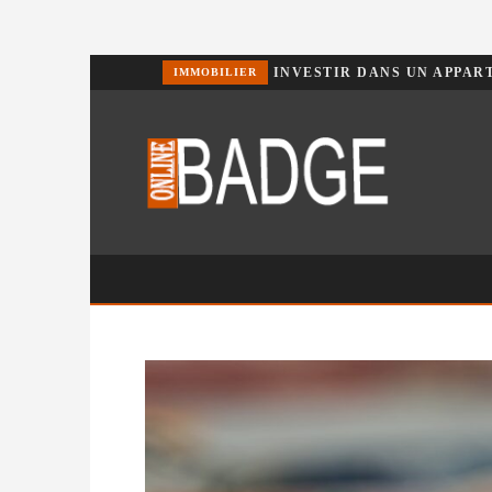
POURQUOI CHOISIR UN BASSIN JARDIN EN POLYÉTHYLÈNE FERME ?
IMMOBILIER