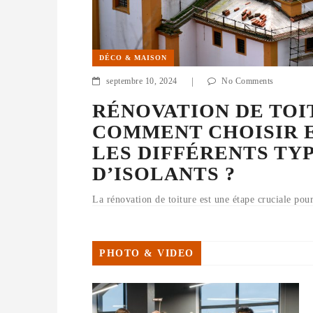
DÉCO & MAISON
septembre 10, 2024
|
No Comments
RÉNOVATION DE TOI
COMMENT CHOISIR 
LES DIFFÉRENTS TY
D’ISOLANTS ?
La rénovation de toiture est une étape cruciale pour
durabilité de votre maison, mais aussi pour assurer
isolation. Un toit bien isolé permet de réaliser d’
d’énergie, de réduire les
PHOTO & VIDEO