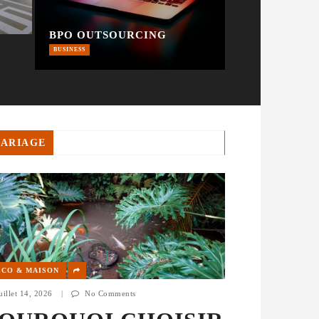
BPO OUTSOURCING
BUSINESS
ARIAGE
ÉCO & MAISON
uillet 14, 2026
|
No Comments