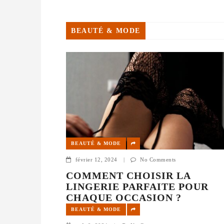
maçons doivent composer avec des contraintes d’es
réglementations strictes, et des atte
BEAUTÉ & MODE
BEAUTÉ & MODE
février 12, 2024
|
No Comments
COMMENT CHOISIR LA
LINGERIE PARFAITE POUR
CHAQUE OCCASION ?
BEAUTÉ & MODE