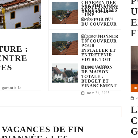
P
CHARPENTIER
LES TOITURES
PROFESSIONNEL
U
VÉGÉTALISÉES
DANS LE 49 ?
: UNE
E
janvier 10, 2024
SPÉCIALITÉ
DU COUVREUR
F
septembre 14,
SÉLECTIONNER
2024
UN COUVREUR
POUR
TURE :
INSTALLER ET
ENTRETENIR
ENTRE
VOTRE TOIT
PES
juin 11, 2024
RÉNOVATION
DE MAISON
TOTALE :
BUDGET ET
FINANCEMENT
 garantir la
D
mars 24, 2025
 une meilleure
importantes économies
L
C
VACANCES DE FIN
G