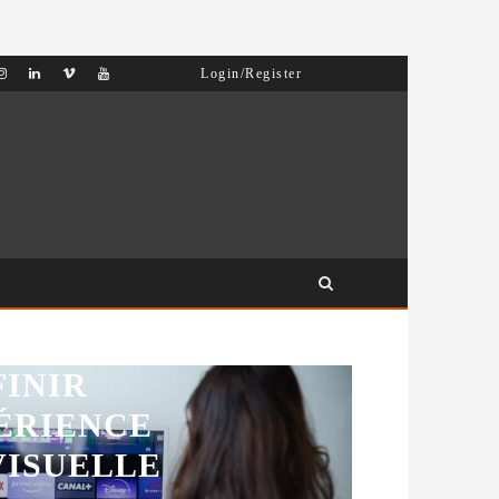
COMMENT UNE REFONTE TECHNIQUE AXÉE SUR LES SIGNAUX WEB ESSENTIELS A BOOSTÉ LES VENTES D’UNE BOUTIQUE EN LIGNE
Login/Register
MARKETING
FRANCE :
INIR
ÉRIENCE
VISUELLE