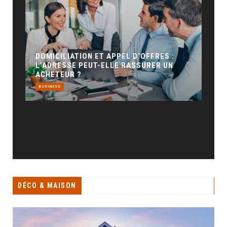
GÉO SEO : UN LEVIER INCONTOURNABLE
POUR LA VISIBILITÉ LOCALE
BUSINESS
’OFFRES :
SURER UN
DÉCO & MAISON