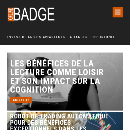
INVESTIR DANS UN APPARTEMENT À TANGER : OPPORTUNITÉS ET POINTS ESSENTIELS À CONNAÎTRE
LES BÉNÉFICES DE LA
LECTURE COMME LOISIR
ET SON IMPACT SUR LA
COGNITION
ACTUALITÉ
DÉCOUVREZ IMMEDIATE EDGE : LE
ROBOT DE TRADING AUTOMATIQUE
POUR DES BÉNÉFICES
EXCEPTIONNELS DANS LES