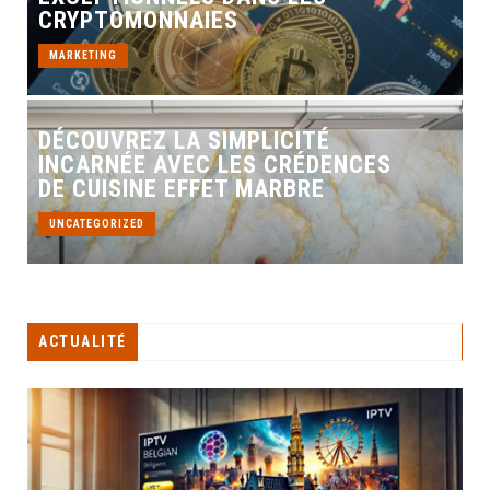
CRYPTOMONNAIES
MARKETING
DÉCOUVREZ LA SIMPLICITÉ
INCARNÉE AVEC LES CRÉDENCES
DE CUISINE EFFET MARBRE
UNCATEGORIZED
ACTUALITÉ