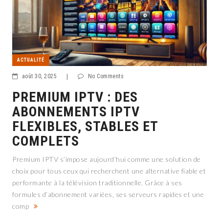
ACTUALITÉ
août 30, 2025
|
No Comments
PREMIUM IPTV : DES
ABONNEMENTS IPTV
FLEXIBLES, STABLES ET
COMPLETS
Premium IPTV s’impose aujourd’hui comme une solution de
choix pour tous ceux qui recherchent une alternative fiable et
performante à la télévision traditionnelle. Grâce à ses
formules d’abonnement variées, ses serveurs rapides et une
comp