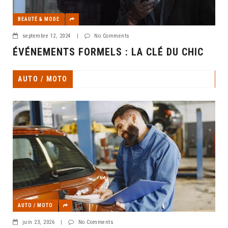
BEAUTÉ & MODE
septembre 12, 2024
|
No Comments
ÉVÉNEMENTS FORMELS : LA CLÉ DU CHIC
AUTO / MOTO
AUTO / MOTO
juin 23, 2026
|
No Comments