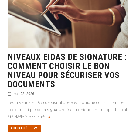
NIVEAUX EIDAS DE SIGNATURE :
COMMENT CHOISIR LE BON
NIVEAU POUR SÉCURISER VOS
DOCUMENTS
mai 22, 2026
Les niveaux eIDAS de signature électronique constituent le
socle juridique de la signature électronique en Europe. Ils ont
été définis par le rè
ACTUALITÉ