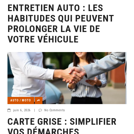
ENTRETIEN AUTO : LES
HABITUDES QUI PEUVENT
PROLONGER LA VIE DE
VOTRE VÉHICULE
AUTO / MOTO
juin 6, 2026
|
No Comments
CARTE GRISE : SIMPLIFIER
VOS DÉMARCHES