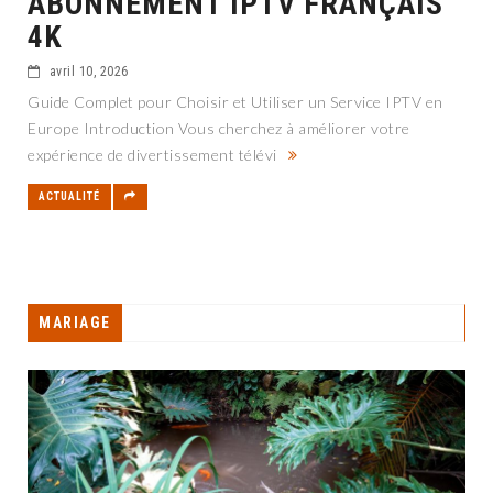
ABONNEMENT IPTV FRANÇAIS
4K
avril 10, 2026
Guide Complet pour Choisir et Utiliser un Service IPTV en
Europe Introduction Vous cherchez à améliorer votre
expérience de divertissement télévi
ACTUALITÉ
MARIAGE