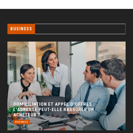
BUSINESS
GÉO SEO : UN LEVIER INCONTOURNABLE POUR
LA VISIBILITÉ LOCALE
BUSINESS