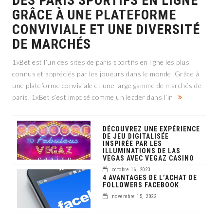
DES PARIS SPORTIFS EN LIGNE
GRÂCE À UNE PLATEFORME
CONVIVIALE ET UNE DIVERSITÉ
DE MARCHÉS
1xBet est l’un des sites de paris sportifs en ligne les plus
connus et appréciés par les joueurs dans le monde. Grâce à
une plateforme conviviale et une large gamme de marchés de
paris, 1xBet s’est imposé comme un leader dans l’in
DÉCOUVREZ UNE EXPÉRIENCE
DE JEU DIGITALISÉE
INSPIRÉE PAR LES
ILLUMINATIONS DE LAS
VEGAS AVEC VEGAZ CASINO
octobre 16, 2023
4 AVANTAGES DE L’ACHAT DE
FOLLOWERS FACEBOOK
novembre 15, 2022