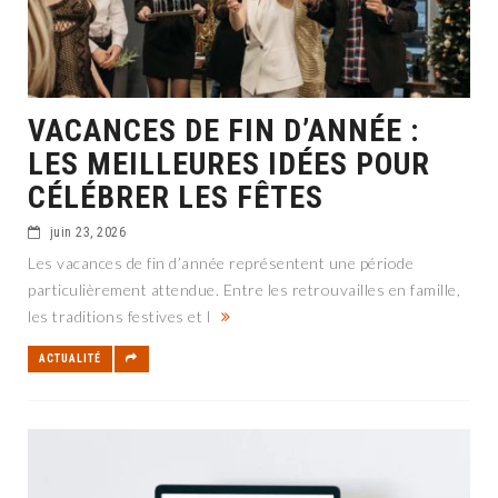
VACANCES DE FIN D’ANNÉE :
LES MEILLEURES IDÉES POUR
CÉLÉBRER LES FÊTES
juin 23, 2026
Les vacances de fin d’année représentent une période
particulièrement attendue. Entre les retrouvailles en famille,
les traditions festives et l
ACTUALITÉ