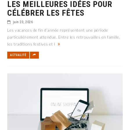
LES MEILLEURES IDÉES POUR
CÉLÉBRER LES FÊTES
juin 23, 2026
Les vacances de fin d’année représentent une période
particulièrement attendue. Entre les retrouvailles en famille,
les traditions festives et l
ACTUALITÉ