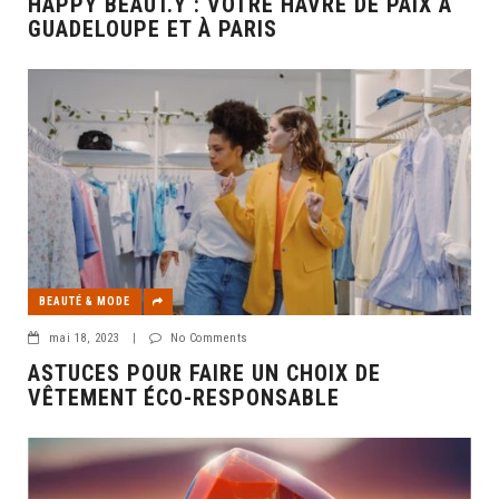
HAPPY BEAUT.Y : VOTRE HAVRE DE PAIX À
GUADELOUPE ET À PARIS
BEAUTÉ & MODE
mai 18, 2023
|
No Comments
ASTUCES POUR FAIRE UN CHOIX DE
VÊTEMENT ÉCO-RESPONSABLE