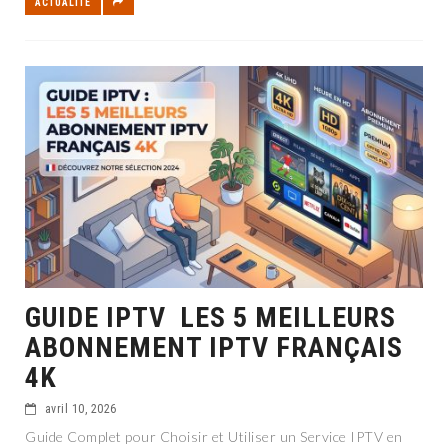
ACTUALITÉ
GUIDE IPTV LES 5 MEILLEURS
ABONNEMENT IPTV FRANÇAIS
4K
avril 10, 2026
Guide Complet pour Choisir et Utiliser un Service IPTV en