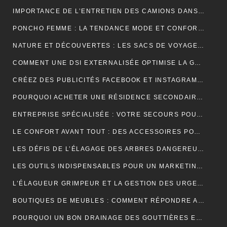
IMPORTANCE DE L’ENTRETIEN DES CAMIONS DANS LE MONDE DU TRANSPORT ROUTIER
PONCHO FEMME : LA TENDANCE MODE ET CONFORT POUR L’HIVER
NATURE ET DÉCOUVERTES : LES SACS DE VOYAGE À COMPRESSION POUR OPTIMISER CHAQUE AVENTURE
COMMENT UNE DSI EXTERNALISÉE OPTIMISE LA GESTION DE VOTRE SYSTÈME D’INFORMATION ?
CRÉEZ DES PUBLICITÉS FACEBOOK ET INSTAGRAM EFFICACES POUR VOTRE BUSINESS
POURQUOI ACHETER UNE RÉSIDENCE SECONDAIRE DANS LA STATION BALNÉAIRE DE PORTICCIO EN CORSE DU SUD, DANS LE GOLFE D’AJACCIO ?
ENTREPRISE SPÉCIALISÉE : VOTRE SECOURS POUR FACILITER VOTRE DÉMÉNAGEMENT
LE CONFORT AVANT TOUT : DES ACCESSOIRES POUR JOUER PENDANT DES HEURES
LES DÉFIS DE L’ÉLAGAGE DES ARBRES DANGEREUX EN MILIEU RÉSIDENTIEL
LES OUTILS INDISPENSABLES POUR UN MARKETING DIGITAL RÉUSSI
L’ÉLAGUEUR GRIMPEUR ET LA GESTION DES URGENCES SUR LES ARBRES DANGEREUX
BOUTIQUES DE MEUBLES : COMMENT RÉPONDRE AUX EXIGENCES DES CLIENTS POINTILLEUX ?
POURQUOI UN BON DRAINAGE DES GOUTTIÈRES EST ESSENTIEL POUR VOTRE MAISON ?