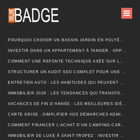
POURQUOI CHOISIR UN BASSIN JARDIN EN POLYÉTHYLÈNE FERME ?
INVESTIR DANS UN APPARTEMENT À TANGER : OPPORTUNITÉS ET POINTS ESSENTIELS À CONNAÎTRE
COMMENT UNE REFONTE TECHNIQUE AXÉE SUR LES SIGNAUX WEB ESSENTIELS A BOOSTÉ LES VENTES D’UNE BOUTIQUE EN LIGNE
STRUCTURER UN AUDIT SEO COMPLET POUR UNE PLATEFORME E-COMMERCE INTERNATIONALE
ENTRETIEN AUTO : LES HABITUDES QUI PEUVENT PROLONGER LA VIE DE VOTRE VÉHICULE
IMMOBILIER 2026 : LES TENDANCES QUI TRANSFORMENT LE MARCHÉ DE LA LOCATION
VACANCES DE FIN D’ANNÉE : LES MEILLEURES IDÉES POUR CÉLÉBRER LES FÊTES
CARTE GRISE : SIMPLIFIER VOS DÉMARCHES ADMINISTRATIVES
COMMENT FINANCER L’ACHAT D’UN CAMPING-CAR : CRÉDIT, LEASING OU PAIEMENT COMPTANT ?
IMMOBILIER DE LUXE À SAINT-TROPEZ : INVESTIR DANS UN ART DE VIVRE