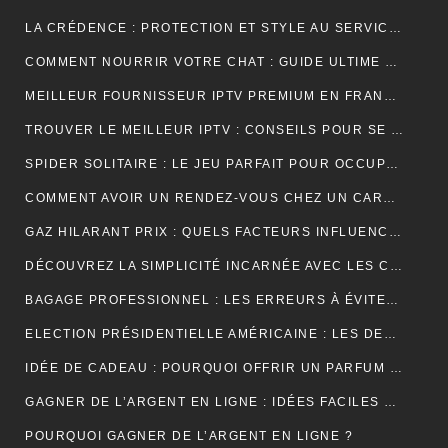
LA CRÉDENCE : PROTECTION ET STYLE AU SERVICE DE VOTRE INTÉRIEUR
COMMENT NOURRIR VOTRE CHAT : GUIDE ULTIME SUR LA NUTRITION ADAPTÉE ET OPTIMALE
MEILLEUR FOURNISSEUR IPTV PREMIUM EN FRANCE : UNE EXPÉRIENCE TÉLÉVISUELLE SUR MESURE
TROUVER LE MEILLEUR IPTV : CONSEILS POUR SE RETROUVER PLUS FACILEMENT
SPIDER SOLITAIRE : LE JEU PARFAIT POUR OCCUPER VOTRE TEMPS LIBRE ET STIMULER VOTRE CERVEAU !
COMMENT AVOIR UN RENDEZ-VOUS CHEZ UN CARDIOLOGUE À FÈS ?
GAZ HILARANT PRIX : QUELS FACTEURS INFLUENCENT SON COÛT ET OÙ LE TROUVER AU MEILLEUR TARIF ?
DÉCOUVREZ LA SIMPLICITÉ INCARNÉE AVEC LES CRÉDENCES DE CUISINE EFFET MARBRE
BAGAGE PROFESSIONNEL : LES ERREURS À ÉVITER POUR UN LOOK RAFFINÉ
ELECTION PRÉSIDENTIELLE AMÉRICAINE : LES DEUX CAMPS SONT RELIÉS PAR LEURS CRAINTES
IDÉE DE CADEAU : POURQUOI OFFRIR UN PARFUM POUR UN ANNIVERSAIRE ?
GAGNER DE L’ARGENT EN LIGNE : IDÉES FACILES ET ACCESSIBLES POUR DÉBUTANTS
POURQUOI GAGNER DE L’ARGENT EN LIGNE ?