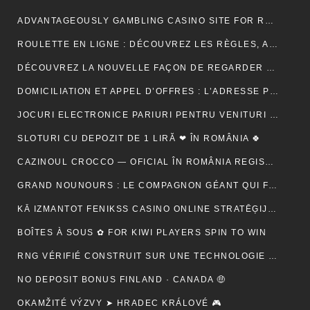
ADVANTAGEOUSLY GAMBLING CASINO SITE FOR RELY METHOD ACTING BETONLINE _ CANADA TRY YOUR LUCK
ROULETTE EN LIGNE : DÉCOUVREZ LES RÈGLES, ASTUCES ET MÉTHODES POUR GAGNER
DÉCOUVREZ LA NOUVELLE FAÇON DE REGARDER LA TÉLÉVISION AVEC MON AGENCE IPTV
DOMICILIATION ET APPEL D’OFFRES : L’ADRESSE PEUT-ELLE RASSURER UN ACHETEUR ?
JOCURI ELECTRONICE PARIURI PENTRU VENITURI SUPLIMENTARE – RO 🍾
SLOTURI CU DEPOZIT DE 1 LIRĂ ❤ ÎN ROMÂNIA 🍀
CAZINOUL CROCCO — OFICIAL ÎN ROMÂNIA REGISTER FREE
GRAND NOUNOURS : LE COMPAGNON GÉANT QUI FAIT FONDRE TOUS LES CŒURS
KĀ IZMANTOT FENIKSS CASINO ONLINE STRATĒĢIJAS, LAI PALIELINĀTU IZREDZES
BOÎTES À SOUS ✿ FOR KIWI PLAYERS SPIN TO WIN
RNG VÉRIFIÉ CONSTRUIT SUR UNE TECHNOLOGIE SÉCURISÉE 🚀 IN NEW ZEALAND START SPINNING
NO DEPOSIT BONUS FINLAND · CANADA 🤑
OKAMŽITÉ VÝZVY ➤ HRADEC KRÁLOVÉ 🎮