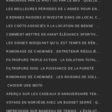
RAMONAGE PAR LE HAUT OU PAR LE BAS : QUELLE TECHNIQUE EST LA PLUS EFFICACE ?
LES MEILLEURES PÉRIODES DE L’ANNÉE POUR ENTRETENIR VOS GOUTTIÈRES
6 BONNES RAISONS D’INVESTIR DANS UN LOCAL COMMERCIAL
LES COÛTS ASSOCIÉS À LA LOCATION DE BENNE : CE QUE VOUS DEVEZ SAVOIR
COMMENT METTRE EN AVANT ÉLÉGANCE SPORTIVE AVEC LE POLO RUGBY ALL BLACK ?
LES SIGNES INDIQUANT QU’IL EST TEMPS DE RÉNOVER VOTRE TOITURE
RAMONAGE DE CHEMINÉE : ENTRETENIR RÉGULIÈREMENT VOS CONDUITS DE FUMÉE
FILTROPURE TRIPLE ACTION : LA SOLUTION TOTALE POUR L’EAU
FILTROPURE 5000: LA PUISSANCE DE LA PURETÉ
RAMONAGE DE CHEMINÉE : LES RAISONS DE SOLLICITER LES SERVICES D’UN PROFESSIONNEL
CHOISIR UNE MOTO
APERÇU SUR LES CADEAUX D’ANNIVERSAIRE TENDANCES
VOYAGE EN NORVÈGE AVEC UN BUDGET SERRÉ : QUELQUES PETITS CONSEILS
IMPRESSION SUR BANDEAU DE TENNIS : L’ÉVOLUTION MODERNE