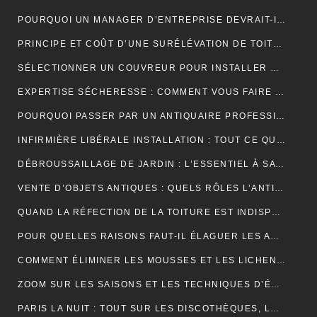
POURQUOI UN MANAGER D’ENTREPRISE DEVRAIT-IL SUIVRE UNE FORMATION EN COMMUNICATION ?
PRINCIPE ET COÛT D’UNE SURÉLÉVATION DE TOITURE
SÉLECTIONNER UN COUVREUR POUR INSTALLER ET ENTRETENIR VOTRE TOIT
EXPERTISE SÉCHERESSE : COMMENT VOUS FAIRE INDEMNISER PAR VOTRE ASSURANCE HABITATION ?
POURQUOI PASSER PAR UN ANTIQUAIRE PROFESSIONNEL ?
INFIRMIÈRE LIBÉRALE INSTALLATION : TOUT CE QUE VOUS DEVEZ SAVOIR
DÉBROUSSAILLAGE DE JARDIN : L’ESSENTIEL À SAVOIR SUR CETTE OPÉRATION
VENTE D’OBJETS ANTIQUES : QUELS RÔLES L’ANTIQUAIRE ASSURE-T-IL ?
QUAND LA RÉFECTION DE LA TOITURE EST INDISPENSABLE?
POUR QUELLES RAISONS FAUT-IL ÉLAGUER LES ARBUSTES ET LES ARBRES ?
COMMENT ÉLIMINER LES MOUSSES ET LES LICHENS ACCUMULÉS SUR LE TOIT ?
ZOOM SUR LES SAISONS ET LES TECHNIQUES D’ÉLAGAGE D’ARBRE
PARIS LA NUIT : TOUT SUR LES DISCOTHÈQUES, LES BARS ET LA VIE NOCTURNE