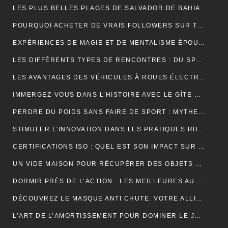
LES PLUS BELLES PLAGES DE SALVADOR DE BAHIA
POURQUOI ACHETER DE VRAIS FOLLOWERS SUR TIKTOK PEUT AIDER À DÉVELOPPER VOTRE COMPTE RAPIDEMENT ?
EXPÉRIENCES DE MAGIE ET DE MENTALISME ÉPOUSTOUFLANTES EN SUISSE ROMANDE
LES DIFFÉRENTS TYPES DE RENCONTRES : DU SPEED DATING AUX RENCONTRES EN LIGNE, QUELLES SONT LES OPTIONS DISPONIBLES ?
LES AVANTAGES DES VÉHICULES À ROUES ÉLECTRIQUES POUR L’ENVIRONNEMENT.
IMMERGEZ-VOUS DANS L’HISTOIRE AVEC LE GÎTE MONT SAINT MICHEL
PERDRE DU POIDS SANS FAIRE DE SPORT : MYTHES ET RÉALITÉS
STIMULER L’INNOVATION DANS LES PRATIQUES RH PAR L’EXTERNALISATION
CERTIFICATIONS ISO : QUEL EST SON IMPACT SUR LES TARIFS D’UNE TRADUCTION ASSERMENTÉE ?
UN VIDE MAISON POUR RÉCUPÉRER DES OBJETS DE DÉCORATION
DORMIR PRÈS DE L’ACTION : LES MEILLEURES AUBERGES DE JEUNESSE À PROXIMITÉ DU PUY DU FOU
DÉCOUVREZ LE MASQUE ANTI CHUTE: VOTRE ALLIÉ POUR DES CHEVEUX FORTS ET SAINS
L’ART DE L’AMORTISSEMENT POUR DOMINER LE JEU DE BADMINTON