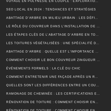
VOYAGE EN POLYNÉSIE EN COUPLE : EXPLORATION DE SES PLUS BELLES ÎLES
SEO LOCAL EN 2024 : TENDANCES ET STRATÉGIES
ABATTAGE D’ARBRE EN MILIEU URBAIN : LES DÉFIS SPÉCIFIQUES
LE RÔLE DU COUVREUR DANS L’INSTALLATION DE PANNEAUX SOLAIRES
LES ÉTAPES CLÉS DE L’ABATTAGE D’ARBRE EN TOUTE SÉCURITÉ
LES TOITURES VÉGÉTALISÉES : UNE SPÉCIALITÉ DU COUVREUR
ABATTAGE D’ARBRE : QUELLE EST L’IMPORTANCE DE L’ASSURANCE ?
COMMENT CHOISIR LE BON COUVREUR ZINGUEUR POUR VOTRE PROJET ?
ÉVÉNEMENTS FORMELS : LA CLÉ DU CHIC
COMMENT ENTRETENIR UNE FAÇADE APRÈS UN RAVALEMENT PROJETÉ ?
QUELLES SONT LES DIFFÉRENCES ENTRE UN COURS DE PIANO À DOMICILE ET CHEZ UN PROFESSEUR ?
RAMONAGE DE CHEMINÉE : LES CERTIFICATIONS ET LABELS À CONNAÎTRE
RÉNOVATION DE TOITURE : COMMENT CHOISIR ENTRE LES DIFFÉRENTS TYPES D’ISOLANTS ?
RÉNOVATION DE TOITURE : COMMENT CHOISIR ENTRE UNE TOITURE PLATE ET UNE TOITURE EN PENTE ?