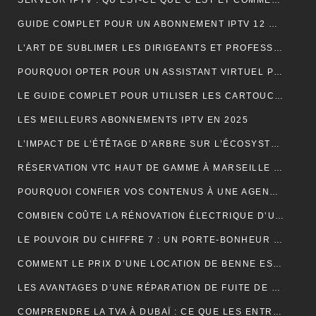
SERVEUR IPTV : QU’EST-CE QUE C’EST ET COMMENT CHOISIR LE MEILLEUR EN 2024 ?
GUIDE COMPLET POUR UN ABONNEMENT IPTV 12 MOIS SMART TV
L’ART DE SUBLIMER LES DIRIGEANTS ET PROFESSIONNELS
POURQUOI OPTER POUR UN ASSISTANT VIRTUEL POUR SA PME ET TPE : LA CLÉ D’UNE EFFICACITÉ DÉCUPLÉE
LE GUIDE COMPLET POUR UTILISER LES CARTOUCHES DE CRÈME AU PROTOXYDE D’AZOTE DE MANIÈRE SÛRE ET CRÉATIVE DANS LA CUISINE
LES MEILLEURS ABONNEMENTS IPTV EN 2025
L’IMPACT DE L’ÉTÊTAGE D’ARBRE SUR L’ÉCOSYSTÈME
RÉSERVATION VTC HAUT DE GAMME À MARSEILLE : LUXE ET CONFORT
POURQUOI CONFIER VOS CONTENUS À UNE AGENCE DE RÉDACTION ? LA CLÉ DU SUCCÈS EN LIGNE
COMBIEN COÛTE LA RÉNOVATION ÉLECTRIQUE D’UNE MAISON OU D’UN APPARTEMENT ?
LE POUVOIR DU CHIFFRE 7 : UN PORTE-BONHEUR MYSTIQUE
COMMENT LE PRIX D’UNE LOCATION DE BENNE EST-IL CALCULÉ ?
LES AVANTAGES D’UNE RÉPARATION DE FUITE DE TOITURE EN URGENCE
COMPRENDRE LA TVA À DUBAÏ : CE QUE LES ENTREPRISES DOIVENT SAVOIR