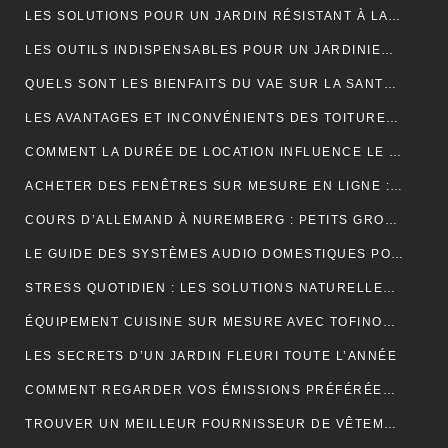
LES SOLUTIONS POUR UN JARDIN RÉSISTANT À LA SÉCHERESSE
LES OUTILS INDISPENSABLES POUR UN JARDINIER PROFESSIONNEL
QUELS SONT LES BIENFAITS DU VAE SUR LA SANTÉ ?
LES AVANTAGES ET INCONVÉNIENTS DES TOITURES EN BARDEAUX
COMMENT LA DURÉE DE LOCATION INFLUENCE LE PRIX D’UNE BENNE ?
ACHETER DES FENÊTRES SUR MESURE EN LIGNE : GUIDE ET ASTUCES
COURS D’ALLEMAND À NUREMBERG : PETITS GROUPES, PROFESSEURS EXPÉRIMENTÉS, AMBIANCE CONVIVIALE
LE GUIDE DES SYSTÈMES AUDIO DOMESTIQUES POUR LES DÉBUTANTS
STRESS QUOTIDIEN : LES SOLUTIONS NATURELLES POUR RETROUVER VITALITÉ ET BIEN-ÊTRE
ÉQUIPEMENT CUISINE SUR MESURE AVEC TOFINOX MAROC
LES SECRETS D’UN JARDIN FLEURI TOUTE L’ANNÉE
COMMENT REGARDER VOS ÉMISSIONS PRÉFÉRÉES PARTOUT EN FRANCE ?
TROUVER UN MEILLEUR FOURNISSEUR DE VÊTEMENTS TENDANCES POUR VOTRE BOUTIQUE