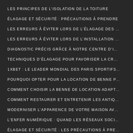
LES PRINCIPES DE L’ISOLATION DE LA TOITURE
ÉLAGAGE ET SÉCURITÉ : PRÉCAUTIONS À PRENDRE
LES ERREURS À ÉVITER LORS DE L’ÉLAGAGE DES JEUNES ARBRES
LES ERREURS À ÉVITER LORS DE L’INSTALLATION D’UNE NOUVELLE TOITURE
DIAGNOSTIC PRÉCIS GRÂCE À NOTRE CENTRE D’IMAGERIE ET SCANNER MODERNE
TECHNIQUES D’ÉLAGAGE POUR FAVORISER LA CROISSANCE DES ARBRES
1XBET : LE LEADER MONDIAL DES PARIS SPORTIFS EN LIGNE GRÂCE À UNE PLATEFORME CONVIVIALE ET UNE DIVERSITÉ DE MARCHÉS
POURQUOI OPTER POUR LA LOCATION DE BENNE POUR VOS PROJETS DE CONSTRUCTION?
COMMENT CHOISIR LA BENNE DE LOCATION ADAPTÉE À VOS BESOINS?
COMMENT RESTAURER ET ENTRETENIR LES ANTIQUITÉS?
MODERNISER L’APPARENCE DE VOTRE MAISON AVEC DES PORTES DE GARAGE SECTIONNELLES (ADOPTEZ LES PORTES AMC)
L’ENFER NUMÉRIQUE : QUAND LES RÉSEAUX SOCIAUX DEVIENNENT UN CAUCHEMAR
ÉLAGAGE ET SÉCURITÉ : LES PRÉCAUTIONS À PRENDRE