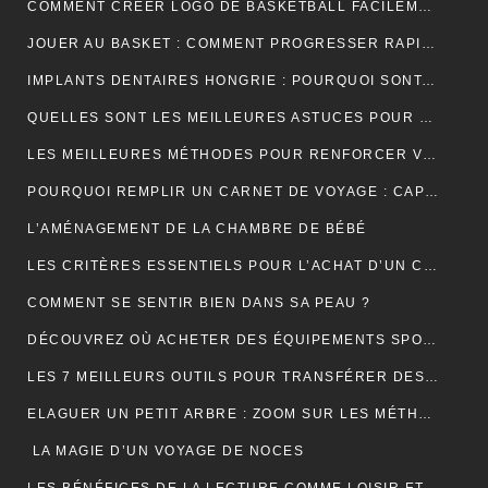
COMMENT CRÉER LOGO DE BASKETBALL FACILEMENT ET EFFICACEMENT ?
JOUER AU BASKET : COMMENT PROGRESSER RAPIDEMENT EN TECHNIQUE ?
IMPLANTS DENTAIRES HONGRIE : POURQUOI SONT-ILS LA SOLUTION IDÉALE POUR UN SOURIRE PARFAIT ET ABORDABLE ?
QUELLES SONT LES MEILLEURES ASTUCES POUR UN DÉMÉNAGEMENT ÎLE DE FRANCE RÉUSSI ET SANS TRACAS ?
LES MEILLEURES MÉTHODES POUR RENFORCER VOS ONGLES FRAGILES
POURQUOI REMPLIR UN CARNET DE VOYAGE : CAPTURER L’ÂME DE VOS AVENTURES
L’AMÉNAGEMENT DE LA CHAMBRE DE BÉBÉ
LES CRITÈRES ESSENTIELS POUR L’ACHAT D’UN CÂBLE TYPE 2 POUR VÉHICULES ÉLECTRIQUES
COMMENT SE SENTIR BIEN DANS SA PEAU ?
DÉCOUVREZ OÙ ACHETER DES ÉQUIPEMENTS SPORTIFS DE QUALITÉ EN LIGNE
LES 7 MEILLEURS OUTILS POUR TRANSFÉRER DES DONNÉES D’ANDROID VERS MAC
ELAGUER UN PETIT ARBRE : ZOOM SUR LES MÉTHODES À ADOPTER
LA MAGIE D’UN VOYAGE DE NOCES