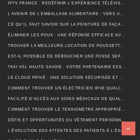
IPTV FRANCE : REDÉFINIR L’EXPÉRIENCE TÉLÉVISUELLE
L’AVENIR DE L’EMBALLAGE ALIMENTAIRE : VERS UNE RÉVOLUTION DURABLE ?
CE QU’IL FAUT SAVOIR SUR LA PEINTURE DE FAÇADE
ÉLIMINER LES POUX : UNE RÉPONSE EFFICACE AU CENTRE DE TRAITEMENT DES POUX À LYON
TROUVER LA MEILLEURE LOCATION DE POUSSETTE: FACILITEZ VOS DÉPLACEMENTS AVEC BÉBÉ
EST-IL POSSIBLE DE DÉBOUCHER UNE FOSSE SEPTIQUE NATURELLEMENT ?
TAXI VSL HAUTE-SAVOIE : VOTRE PARTENAIRE ESSENTIEL POUR DES DÉPLACEMENTS MÉDICAUX SÛRS ET CONFORTABLES
LE CLOUD PRIVÉ : UNE SOLUTION SÉCURISÉE ET POLYVALENTE POUR LE STOCKAGE ET L’ACCÈS AUX DONNÉES
COMMENT TROUVER UN ÉLECTRICIEN IRVE QUALIFIÉ POUR VOTRE PROJET DE MOBILITÉ ÉLECTRIQUE ?
FACILITÉ D’ACCÈS AUX SOINS MÉDICAUX DE QUALITÉ AVEC LES TAXIS VSL DE CLERMONT-FERRAND
COMMENT TROUVER LE TENSIOMÈTRE APPROPRIÉ POUR VOUS?
DÉFIS ET OPPORTUNITÉS DU VÊTEMENT PERSONNALISÉ : ANALYSE DU SECTEUR
L’ÉVOLUTION DES ATTENTES DES PATIENTS À L’ÉGARD DU TÉLÉSECRÉTARIAT MÉDICAL : SERVICES PERSONNALISÉS, RÉPONSE RAPIDE ET DISPONIBILITÉ