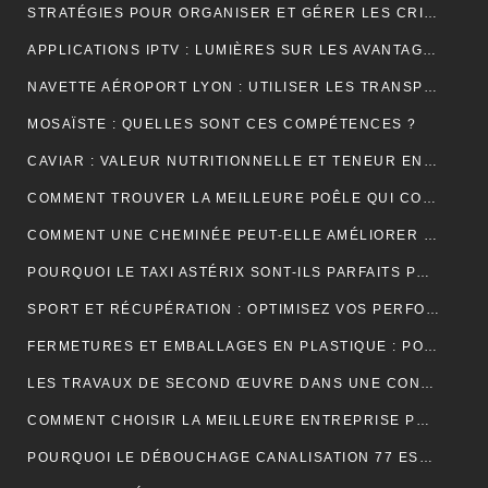
STRATÉGIES POUR ORGANISER ET GÉRER LES CRISES DANS UNE ENTREPRISE
APPLICATIONS IPTV : LUMIÈRES SUR LES AVANTAGES DE LEUR UTILISATION
NAVETTE AÉROPORT LYON : UTILISER LES TRANSPORTS PUBLICS ET TAXIS
MOSAÏSTE : QUELLES SONT CES COMPÉTENCES ?
CAVIAR : VALEUR NUTRITIONNELLE ET TENEUR EN SODIUM
COMMENT TROUVER LA MEILLEURE POÊLE QUI CONVIENT À VOTRE MAISON ?
COMMENT UNE CHEMINÉE PEUT-ELLE AMÉLIORER LE CONFORT ET L’ESTHÉTIQUE DE VOTRE MAISON ?
POURQUOI LE TAXI ASTÉRIX SONT-ILS PARFAITS POUR LES TOURISTES ?
SPORT ET RÉCUPÉRATION : OPTIMISEZ VOS PERFORMANCES AVEC LES HUILES CBD À PARIS
FERMETURES ET EMBALLAGES EN PLASTIQUE : POUR UNE PROTECTION OPTIMALE DE VOS PRODUITS
LES TRAVAUX DE SECOND ŒUVRE DANS UNE CONSTRUCTION DE MAISON
COMMENT CHOISIR LA MEILLEURE ENTREPRISE POUR VOTRE DÉMÉNAGEMENT PARIS MARSEILLE?
POURQUOI LE DÉBOUCHAGE CANALISATION 77 EST-IL ESSENTIEL POUR ÉVITER LES DÉSAGRÉMENTS MAJEURS ?