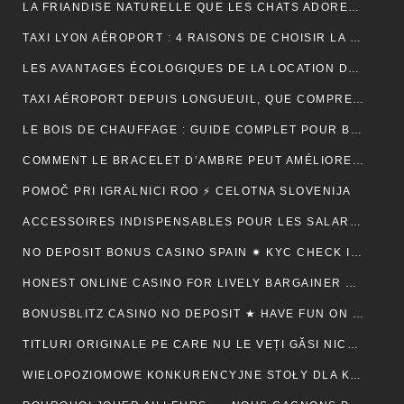
LA FRIANDISE NATURELLE QUE LES CHATS ADORENT : AVANTAGES ET CONSEILS
TAXI LYON AÉROPORT : 4 RAISONS DE CHOISIR LA FIABILITÉ ET LE CONFORT POUR VOS TRAJETS
LES AVANTAGES ÉCOLOGIQUES DE LA LOCATION DE BENNE
TAXI AÉROPORT DEPUIS LONGUEUIL, QUE COMPREND RÉELLEMENT LE PRIX ANNONCÉ ?
LE BOIS DE CHAUFFAGE : GUIDE COMPLET POUR BIEN CHOISIR SON COMBUSTIBLE
COMMENT LE BRACELET D’AMBRE PEUT AMÉLIORER VOTRE QUOTIDIEN
POMOČ PRI IGRALNICI ROO ⚡ CELOTNA SLOVENIJA
ACCESSOIRES INDISPENSABLES POUR LES SALARIÉS EN DÉPLACEMENT PROFESSIONNEL
NO DEPOSIT BONUS CASINO SPAIN ✷ KYC CHECK IN CANADA 🍀
HONEST ONLINE CASINO FOR LIVELY BARGAINER BACK ⚡️ CA ♦️
BONUSBLITZ CASINO NO DEPOSIT ★ HAVE FUN ON MULTIPLE PLATFORMS AUTOMATICALLY CANADIAN FEDERATION 💸
TITLURI ORIGINALE PE CARE NU LE VEȚI GĂSI NICĂIERI ALTUNDEVA. ♬ CONSTANȚA 🔮
WIELOPOZIOMOWE KONKURENCYJNE STOŁY DLA KAŻDEGO POZIOMU UMIEJĘTNOŚCI · RZECZPOSPOLITA POLSKA 💵