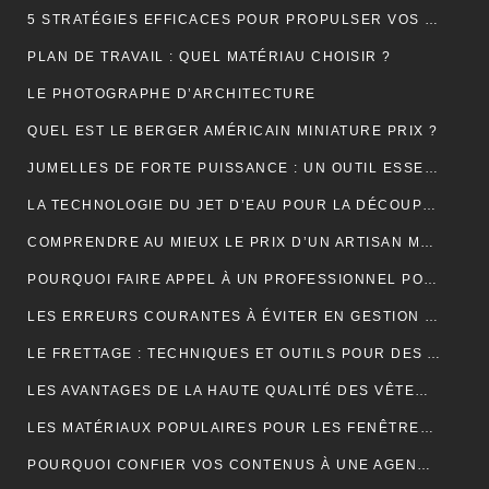
5 STRATÉGIES EFFICACES POUR PROPULSER VOS VENTES EN LIGNE
PLAN DE TRAVAIL : QUEL MATÉRIAU CHOISIR ?
LE PHOTOGRAPHE D’ARCHITECTURE
QUEL EST LE BERGER AMÉRICAIN MINIATURE PRIX ?
JUMELLES DE FORTE PUISSANCE : UN OUTIL ESSENTIEL POUR LE CAMPING
LA TECHNOLOGIE DU JET D’EAU POUR LA DÉCOUPE DES MATÉRIAUX SOLIDES
COMPRENDRE AU MIEUX LE PRIX D’UN ARTISAN MAÇON
POURQUOI FAIRE APPEL À UN PROFESSIONNEL POUR LE DÉBOUCHAGE TOILETTE YVELINES ?
LES ERREURS COURANTES À ÉVITER EN GESTION LOCATIVE ET COMMENT LES PRÉVENIR AVEC UN OUTIL EN LIGNE
LE FRETTAGE : TECHNIQUES ET OUTILS POUR DES ASSEMBLAGES PARFAITS
LES AVANTAGES DE LA HAUTE QUALITÉ DES VÊTEMENTS DE SPORT
LES MATÉRIAUX POPULAIRES POUR LES FENÊTRES DE TOIT : AVANTAGES ET INCONVÉNIENTS
POURQUOI CONFIER VOS CONTENUS À UNE AGENCE DE RÉDACTION ? LA CLÉ DU SUCCÈS EN LIGNE