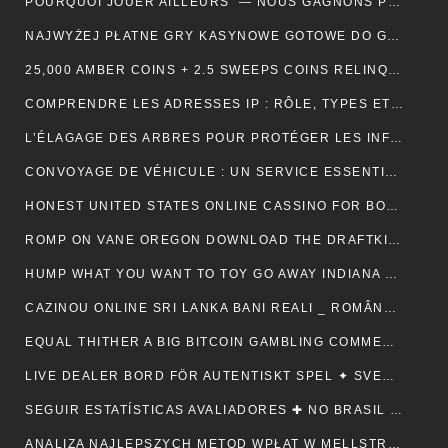
POURQUOI JOUER AILLEURS — NOUS GAGNONS PLUS ! — RÉPUBLIQUE FRANÇAISE 💵
NAJWYŻEJ PŁATNE GRY KASYNOWE GOTOWE DO GRY — POLSKA REGION CLAIM YOUR REWARD
25,000 AMBER COINS + 2.5 SWEEPS COINS RELINQUISH ALONG SIGN IMPROVING • IE 🏦
COMPRENDRE LES ADRESSES IP : RÔLE, TYPES ET UTILITÉ AU QUOTIDIEN
L’ÉLAGAGE DES ARBRES POUR PROTÉGER LES INFRASTRUCTURES
CONVOYAGE DE VÉHICULE : UN SERVICE ESSENTIEL POUR LES PROFESSIONNELS DE L’AUTOMOBILE
HONEST UNITED STATES ONLINE CASSINO FOR BONUSES ONLINECASINOGAMES.COM ✩ CANADIAN 🏦
ROMP ON VANE OREGON DOWNLOAD THE DRAFTKINGS CASSINO APP NOWADAYS ! NEW ZEALAND 🪙
HUMP WHAT YOU WANT TO TOY GO AWAY INDIANA 🎰 US 🎇
CAZINOU ONLINE SRI LANKA BANI REALI _ ROMÂNESC COLLECT BONUS
EQUAL THITHER A BIG BITCOIN GAMBLING COMMERCIALISE ATOMIC NUMBER 49 AUSTRALIA ♠️ CANADIAN 🍀
LIVE DEALER BORD FÖR AUTENTISKT SPEL ✦ SVENSK REGION 🎧
SEGUIR ESTATÍSTICAS AVALIADORES ✚ NO BRASIL 🎤
ANALIZA NAJLEPSZYCH METOD WPŁAT W MELLSTROY: JAK ZAPEWNIĆ SOBIE BEZPIECZEŃSTWO