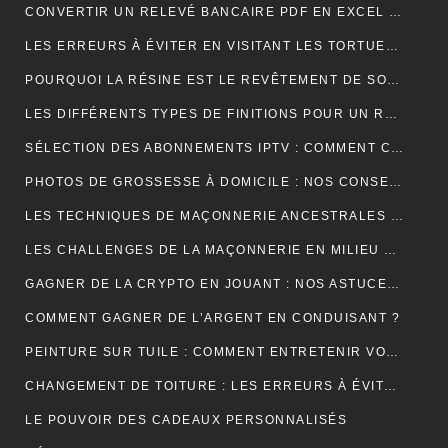
CONVERTIR UN RELEVÉ BANCAIRE PDF EN EXCEL : UNE ÉTAPE CLÉ POUR MIEUX GÉRER SES FINANCES
LES ERREURS À ÉVITER EN VISITANT LES TORTUES D’AKUMAL
POURQUOI LA RÉSINE EST LE REVÊTEMENT DE SOL IDÉAL EN USINE ?
LES DIFFÉRENTS TYPES DE FINITIONS POUR UN RAVALEMENT DE FAÇADE RÉUSSI
SÉLECTION DES ABONNEMENTS IPTV : COMMENT CHOISIR L’OFFRE QUI VOUS CORRESPOND ?
PHOTOS DE GROSSESSE À DOMICILE : NOS CONSEILS POUR UNE SÉANCE INTIMISTE RÉUSSIE !
LES TECHNIQUES DE MAÇONNERIE ANCESTRALES REVISITÉES
LES CHALLENGES DE LA MAÇONNERIE EN MILIEU URBAIN
GAGNER DE LA CRYPTO EN JOUANT : NOS ASTUCES ET PIÈGES À ÉVITER !
COMMENT GAGNER DE L’ARGENT EN CONDUISANT ?
PEINTURE SUR TUILE : COMMENT ENTRETENIR VOTRE TOITURE APRÈS L’APPLICATION ?
CHANGEMENT DE TOITURE : LES ERREURS À ÉVITER
LE POUVOIR DES CADEAUX PERSONNALISÉS