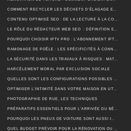
COMMENT RECYCLER LES DÉCHETS D’ÉLAGAGE ET D’ABATTAGE ?
CONTENU OPTIMISÉ SEO : DE LA LECTURE À LA CONVERSION
LE RÔLE DU RÉDACTEUR WEB SEO : DÉFINITION ET EXPLICATIONS
POURQUOI CHOISIR IPTV PRO : L’ABONNEMENT IPTV PREMIUM ULTIME
RAMONAGE DE POÊLE : LES SPÉCIFICITÉS À CONNAÎTRE
LA SÉCURITÉ DANS LES TRAVAUX À RISQUES : MATÉRIEL ET OBLIGATIONS
HARCÈLEMENT MORAL PAR EXCLUSION SOCIALE
QUELLES SONT LES CONFIGURATIONS POSSIBLES POUR UN ÉTABLI D’ATELIER PROFESSIONNEL ?
OPTIMISER L’INTIMITÉ DANS VOTRE MAISON EN UTILISANT DES VOLETS ROULANTS
PHOTOGRAPHIE DE RUE, LES TECHNIQUES
PRÉPARATIFS ESSENTIELS POUR L’ARRIVÉE DU BÉBÉ
POURQUOI LES PNEUS DE VOITURE SONT AUSSI IMPORTANTS ?
QUEL BUDGET PRÉVOIR POUR LA RÉNOVATION OU LA CONSTRUCTION DE LA TOITURE ?