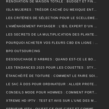
RÉNOVATION DE MAISON TOTALE : BUDGET ET FINANCEMENT
ISLA MUJERES : TRÉSOR CACHÉ DU MEXIQUE ENTRE PLAGES DE RÊVE ET AVENTURES TROPICALES
LES CRITÈRES DE SÉLECTION POUR LE SCELLEMENT DE TUILE DE RIVE
L’AMÉNAGEMENT PAYSAGER : L’ŒIL EXPERT D’UN JARDINIER
LES SECRETS DE LA MULTIPLICATION DES PLANTES PAR UN JARDINIER
POURQUOI ACHETER VOS FLEURS CBD EN LIGNE : AVANTAGES, BIENFAITS ET CONSEILS
BPO OUTSOURCING
DESSOUCHAGE D’ARBRES : QUAND EST-CE LE BON MOMENT POUR LE FAIRE ?
LES TENDANCES 2025 POUR LES COUETTES : STYLES, COULEURS ET MATÉRIAUX
ÉTANCHÉITÉ DE TOITURE : COMMENT LE FAIRE SOI-MÊME
LE SAC À DOS POUR ORDINATEUR : ALLIER PROTECTION, ORGANISATION ET ÉLÉGANCE AU QUOTIDIEN
CONSEILS MODE POUR HOMMES : COMMENT PORTER UN BIJOU MÉDAILLE AVEC STYLE ?
XTREME HD IPTV : TEST ET AVIS SUR L’UNE DES MEILLEURES OFFRES DU MARCHÉ