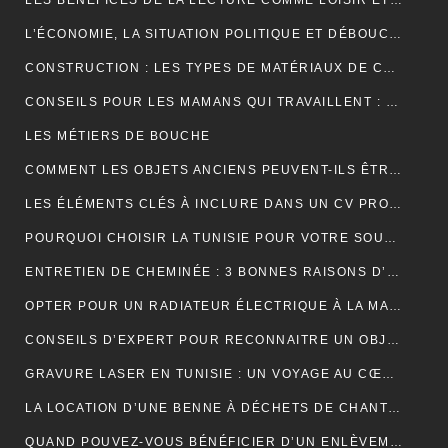
LES BÉNÉFICES DE LA LECTURE COMME LOISIR ET SON IMPACT SUR LA COGNITION
L’ÉCONOMIE, LA SITUATION POLITIQUE ET DÉBOUCHÉE
CONSTRUCTION : LES TYPES DE MATÉRIAUX DE CONSTRUCTION UTILISÉS
CONSEILS POUR LES MAMANS QUI TRAVAILLENT : TROUVER UN ÉQUILIBRE ENTRE CARRIÈRE ET VIE FAMILIALE
LES MÉTIERS DE BOUCHE
COMMENT LES OBJETS ANCIENS PEUVENT-ILS ÊTRE UN PLACEMENT FINANCIER INTELLIGENT ?
LES ÉLÉMENTS CLÉS À INCLURE DANS UN CV PROFESSIONNEL POUR ATTIRER LES RECRUTEURS
POURQUOI CHOISIR LA TUNISIE POUR VOTRE SOUS-TRAITANCE INDUSTRIELLE?
ENTRETIEN DE CHEMINÉE : 3 BONNES RAISONS D’OPTER POUR LE RAMONAGE MÉCANIQUE
OPTER POUR UN RADIATEUR ÉLECTRIQUE À LA MAISON
CONSEILS D’EXPERT POUR RECONNAITRE UN OBJET ANCIEN AUTHENTIQUE
GRAVURE LASER EN TUNISIE : UN VOYAGE AU CŒUR DE LA PERSONNALISATION
LA LOCATION D’UNE BENNE À DÉCHETS DE CHANTIER POUR UNE ENTREPRISE
QUAND POUVEZ-VOUS BÉNÉFICIER D’UN ENLÈVEMENT D’ÉPAVE GRATUIT EN FRANCE ? : GUIDE COMPLET