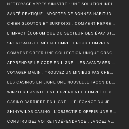
NETTOYAGE APRÈS SINISTRE : UNE SOLUTION INDISPENSABLE POUR RETROUVER DES ESPACES SÛRS ET SALUBRES
SANTÉ PRATIQUE : ADOPTER DE BONNES HABITUDES AU QUOTIDIEN
CHIEN GLOUTON ET SURPOIDS : COMMENT REPRENDRE LE CONTRÔLE DES PORTIONS ?
L’IMPACT ÉCONOMIQUE DU SECTEUR DES ÉPAVISTES EN FRANCE
SPORTSMAG LE MÉDIA COMPLET POUR COMPRENDRE LE SPORT LA NUTRITION ET LA PERFORMANCE
COMMENT CRÉER UNE COLLECTION UNIQUE GRÂCE À UN GROSSISTE DE VÊTEMENTS PERSONNALISÉS
APPRENDRE LE CODE EN LIGNE : LES AVANTAGES D’UNE FORMATION ENTIÈREMENT NUMÉRIQUE
VOYAGER MALIN : TROUVEZ UN MINIBUS PAS CHER POUR VOS DÉPLACEMENTS EN GROUPE
LES CASINOS EN LIGNE UNE NOUVELLE FAÇON DE VIVRE LE JEU
WINZTER CASINO : UNE EXPÉRIENCE COMPLÈTE POUR LES AMATEURS DE JEUX EN LIGNE
CASINO BARRIÈRE EN LIGNE : L’ÉLÉGANCE DU JEU NUMÉRIQUE AU SERVICE DES JOUEURS MODERNES
SHINYWILDS CASINO : L’OBJECTIF D’OFFRIR UNE EXPÉRIENCE DE JEU EXCEPTIONNELLE ET SÉCURISÉE
CONSTRUISEZ VOTRE INDÉPENDANCE : LANCEZ VOTRE ACTIVITÉ DE MARCHAND DE BIENS OU AGENT IMMOBILIER