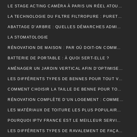
LE STAGE ACTING CAMÉRA À PARIS UN RÉEL ATOUT POUR VOTRE CARRIÈRE DE COMÉDIEN ?
LA TECHNOLOGIE DU FILTRE FILTROPURE : PURETÉ ET PERFORMANCE
ABATTAGE D’ARBRE : QUELLES DÉMARCHES ADMINISTRATIVES ?
LA STOMATOLOGIE
RÉNOVATION DE MAISON : PAR OÙ DOIT-ON COMMENCER ?
BATTERIE DE PORTABLE : À QUOI SERT-ELLE ?
AMÉNAGER UN JARDIN VERTICAL AFIN D’OPTIMISER L’UTILISATION DE L’ESPACE EXTÉRIEUR.
LES DIFFÉRENTS TYPES DE BENNES POUR TOUT VENANT DISPONIBLES
COMMENT CHOISIR LA TAILLE DE BENNE POUR TOUT VENANT ?
RÉNOVATION COMPLÈTE D’UN LOGEMENT : COMMENT PROCÉDER ?
LES MATÉRIAUX DE TOITURE LES PLUS POPULAIRES ET LEURS CARACTÉRISTIQUES
POURQUOI IPTV FRANCE EST LE MEILLEUR SERVICE D’ABONNEMENT IPTV ?
LES DIFFÉRENTS TYPES DE RAVALEMENT DE FAÇADE