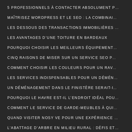
5 PROFESSIONNELS À CONTACTER ABSOLUMENT POUR RÉUSSIR SON MARIAGE
MAÎTRISEZ WORDPRESS ET LE SEO : LA COMBINAISON GAGNANTE POUR VOTRE SITE WEB
LES DESSOUS DES TRANSACTIONS IMMOBILIÈRES DANS LE SECTEUR HÔTELIER
LES AVANTAGES D’UNE TOITURE EN BARDEAUX
POURQUOI CHOISIR LES MEILLEURS ÉQUIPEMENTS D’ISOLATION PHONIQUE POUR TOITURE ?
CINQ RAISONS DE MISER SUR UN SERVICE SEO PROFESSIONNEL
COMMENT CHOISIR LES COULEURS POUR UN RAVALEMENT DE FAÇADE ?
LES SERVICES INDISPENSABLES POUR UN DÉMÉNAGEMENT RÉUSSI EN BRETAGNE
UN DÉMÉNAGEMENT DANS LE FINISTÈRE SERAIT-IL UNE BONNE IDÉE?
POURQUOI LE HAVRE EST-IL L’ENDROIT IDÉAL POUR UN NOUVEAU DÉPART EN 2024 ?
COMMENT LE SERVICE DE GARDE-MEUBLES À QUIMPER PEUT-IL SIMPLIFIER VOTRE DÉMÉNAGEMENT ET PROTÉGER VOS BIENS ?
QUAND VISITER NOSY VE POUR UNE EXPÉRIENCE INOUBLIABLE ?
L’ABATTAGE D’ARBRE EN MILIEU RURAL : DÉFIS ET SOLUTIONS