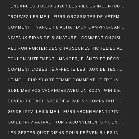
TENDANCES BIJOUX 2026 : LES PIÈCES INCONTOURNABLES À PORTER CETTE ANNÉE
TROUVEZ LES MEILLEURS GROSSISTES DE VÊTEMENTS PAT PATROUILLE POUR BOOSTER VOTRE ACTIVITÉ DE REVENTE RENTABLE
COMMENT FINANCER L’ACHAT D’UN CAMPING-CAR : CRÉDIT, LEASING OU PAIEMENT COMPTANT ?
NIVEAUX EIDAS DE SIGNATURE : COMMENT CHOISIR LE BON NIVEAU POUR SÉCURISER VOS DOCUMENTS
PEUT-ON PORTER DES CHAUSSURES RICHELIEU AVEC UN JEAN ?
TOULON AUTREMENT : MANGER, FLÂNER ET DÉCOUVRIR LES VRAIES BONNES ADRESSES
COMMENT L’OBÉSITÉ AFFECTE LES TAUX DE TESTOSTÉRONE ET LA LIBIDO MASCULINE
LE MEILLEUR SHORT FEMME COMMENT LE TROUVER RAPIDEMENT ET EFFICACEMENT
SUBLIMEZ VOS VACANCES AVEC UN BODY PAIN DE SUCRE PARFAIT POUR UN LOOK ÉLÉGANT EN VOYAGE
DEVENIR COACH SPORTIF À PARIS : COMPARATIF DES FORMATIONS CQP FITNESS
GUIDE IPTV LES 5 MEILLEURS ABONNEMENT IPTV FRANÇAIS 4K
GUIDE IPTV PAYPAL : TOP 7 ABONNEMENTS 4K EN FRANCE
LES GESTES QUOTIDIENS POUR PRÉVENIR LES INFECTIONS CHEZ LES VOLAILLES