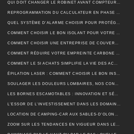
QUI DOIT CHANGER LE ROBINET AVANT COMPTEUR MAISON INDIVIDUELLE ?
REPROGRAMMATION DU CALCULATEUR EN PHASE 1 : EXPLICATIONS
QUEL SYSTÈME D’ALARME CHOISIR POUR PROTÉGER VOTRE MAISON ?
COMMENT CHOISIR LE BON ISOLANT POUR VOTRE TOITURE ?
COMMENT CHOISIR UNE ENTREPRISE DE COUVERTURE ?
COMMENT RÉDUIRE VOTRE EMPREINTE CARBONE ET VIVRE DURABLEMENT ?
COMMENT LE SI ACHATS SIMPLIFIE LA VIE DES ACHETEURS
ÉPILATION LASER : COMMENT CHOISIR LE BON INSTITUT ?
SOULAGER LES DOULEURS LOMBAIRES, NOS CONSEILS
LES BORNES ESCAMOTABLES : INNOVATION ET SÉCURITÉ POUR L’ESPACE URBAIN
L’ESSOR DE L’INVESTISSEMENT DANS LES DOMAINES VITICOLES DE PROVENCE : UNE ANALYSE ÉCONOMIQUE ET CULTURELLE
LOCATION DE CAMPING-CAR AUX SABLES-D’OLONNE : LA LIBERTÉ DE DÉCOUVRIR LA CÔTE ATLANTIQUE
ZOOM SUR LES TENDANCES EN VIGUEUR DANS LE DOMAINE DU WEBMARKETING