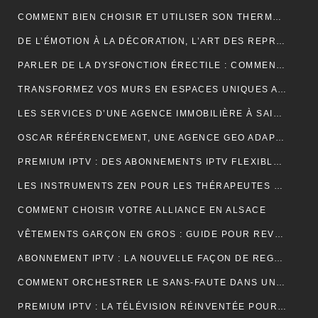
COMMENT BIEN CHOISIR ET UTILISER SON THERMOCYCLEUR AU LABORATOIRE
DE L’ÉMOTION À LA DÉCORATION, L’ART DES REPRODUCTIONS QUI DONNENT VIE À VOS MURS
PARLER DE LA DYSFONCTION ÉRECTILE : COMMENT BRISER LE TABOU ?
TRANSFORMEZ VOS MURS EN ESPACES UNIQUES AVEC UN STICKERS PERSONNALISÉ C-STICKERS
LES SERVICES D’UNE AGENCE IMMOBILIÈRE À SAINT-CYR-SUR-MER EXPLIQUÉS EN DÉTAIL
OSCAR RÉFÉRENCEMENT, UNE AGENCE GEO ADAPTÉE AUX MOTEURS GÉNÉRATIFS
PREMIUM IPTV : DES ABONNEMENTS IPTV FLEXIBLES, STABLES ET COMPLETS
LES INSTRUMENTS ZEN POUR LES THÉRAPEUTES ET PRATIQUANTS DE YOGA
COMMENT CHOISIR VOTRE ALLIANCE EN ALSACE
VÊTEMENTS GARÇON EN GROS : GUIDE POUR REVENDEURS ET MAGASINS
ABONNEMENT IPTV : LA NOUVELLE FAÇON DE REGARDER LA TÉLÉVISION
COMMENT ORCHESTRER LE SANS-FAUTE DANS UNE LOCATION SAISONNIÈRE ?
PREMIUM IPTV : LA TÉLÉVISION RÉINVENTÉE POUR UNE EXPÉRIENCE SUR MESURE