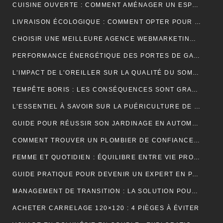
CUISINE OUVERTE : COMMENT AMÉNAGER UN ESPACE CONVIVIAL ET FONCTIONNEL ?
LIVRAISON ÉCOLOGIQUE : COMMENT OPTER POUR DES SOLUTIONS DE LIVRAISON DURABLES POUR VOS ACHATS EN LIGNE
CHOISIR UNE MEILLEURE AGENCE WEBMARKETING À TOULOUSE : 4 CRITÈRES À CONSIDÉRER
PERFORMANCE ÉNERGÉTIQUE DES PORTES DE GARAGE ENROULABLES : ALUMINIUM, PVC OU ACIER ?
L’IMPACT DE L’OREILLER SUR LA QUALITÉ DU SOMMEIL : CE QUE VOUS DEVEZ SAVOIR POUR OPTIMISER VOTRE REPOS
TEMPÊTE BORIS : LES CONSÉQUENCES SONT GRAVES DANS CERTAINS PAYS EUROPÉENS
L’ESSENTIEL À SAVOIR SUR LA PUÉRICULTURE DE L’ENFANT
GUIDE POUR RÉUSSIR SON JARDINAGE EN AUTOMNE
COMMENT TROUVER UN PLOMBIER DE CONFIANCE À BORDEAUX ?
FEMME ET QUOTIDIEN : ÉQUILIBRE ENTRE VIE PROFESSIONNELLE ET PERSONNELLE
GUIDE PRATIQUE POUR DEVENIR UN EXPERT EN PARIS ET EN JEUX
MANAGEMENT DE TRANSITION : LA SOLUTION POUR RÉUSSIR LES TRANSFORMATIONS COMPLEXES EN ENTREPRISE
ACHETER CARRELAGE 120×120 : 4 PIÈGES À ÉVITER