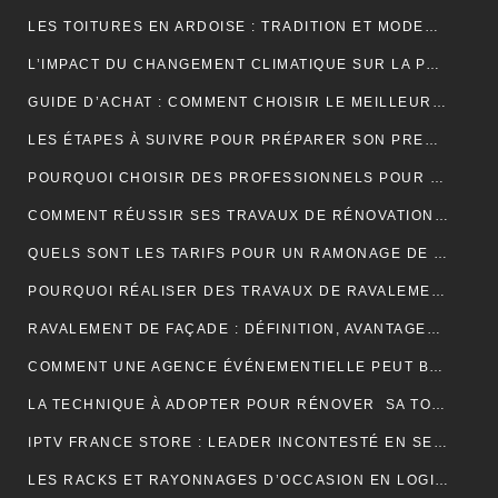
LES TOITURES EN ARDOISE : TRADITION ET MODERNITÉ
L’IMPACT DU CHANGEMENT CLIMATIQUE SUR LA PRODUCTION DE VANILLE À MADAGASCAR
GUIDE D’ACHAT : COMMENT CHOISIR LE MEILLEUR SPIROMÈTRE POUR VOS BESOINS
LES ÉTAPES À SUIVRE POUR PRÉPARER SON PREMIER MARATHON
POURQUOI CHOISIR DES PROFESSIONNELS POUR VOTRE DÉMÉNAGEMENT CLICHY ?
COMMENT RÉUSSIR SES TRAVAUX DE RÉNOVATION DE COUVERTURE ?
QUELS SONT LES TARIFS POUR UN RAMONAGE DE CHEMINÉE ?
POURQUOI RÉALISER DES TRAVAUX DE RAVALEMENT DE FAÇADE ?
RAVALEMENT DE FAÇADE : DÉFINITION, AVANTAGES ET ERREURS À ÉVITER
COMMENT UNE AGENCE ÉVÉNEMENTIELLE PEUT BOOSTER L’ATTRACTIVITÉ D’UNE DESTINATION TOURISTIQUE ?
LA TECHNIQUE À ADOPTER POUR RÉNOVER SA TOITURE EN TUILES
IPTV FRANCE STORE : LEADER INCONTESTÉ EN SERVICES IPTV DE QUALITÉ SUPÉRIEURE
LES RACKS ET RAYONNAGES D’OCCASION EN LOGISTIQUE