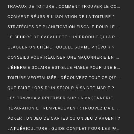
TRAVAUX DE TOITURE : COMMENT TROUVER LE COUVREUR IDÉAL?
COMMENT RÉUSSIR L’ISOLATION DE LA TOITURE ?
STRATÉGIES DE PLANIFICATION FISCALE POUR LES PETITES ET MOYENNES ENTREPRISES
LE BEURRE DE CACAHUÈTE : UN PRODUIT QUI A RÉSISTÉ À TOUTES LES GÉNÉRATIONS
ELAGUER UN CHÊNE : QUELLE SOMME PRÉVOIR ?
CONSEILS POUR RÉALISER UNE MAÇONNERIE EN BRIQUES OU EN PARPAINGS
L’ÉNERGIE SOLAIRE EST-ELLE FIABLE POUR UNE ENTREPRISE ?
TOITURE VÉGÉTALISÉE : DÉCOUVREZ TOUT CE QU’IL FAUT RETENIR À CE SUJET
QUE FAIRE LORS D’UN SÉJOUR À SAINTE-MARIE ?
LES TRAVAUX À PRIORISER SUR LA MAÇONNERIE
RÉPARATION ET REMPLACEMENT : TROUVEZ L’AILE ARRIÈRE PARFAITE POUR RESTAURER VOTRE VÉHICULE
POKER : UN JEU DE CARTES OU UN JEU D’ARGENT ?
LA PUÉRICULTURE : GUIDE COMPLET POUR LES PARENTS MODERNES.