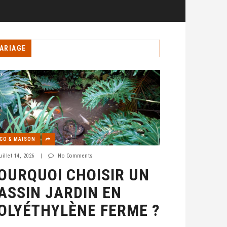
ARIAGE
CO & MAISON
uillet 14, 2026
|
No Comments
OURQUOI CHOISIR UN
ASSIN JARDIN EN
OLYÉTHYLÈNE FERME ?