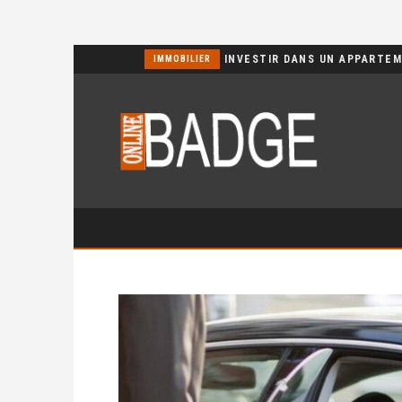
POURQUOI CHOISIR UN BASSIN JARDIN EN POLYÉTHYLÈNE FERME ?
IMMOBILIER