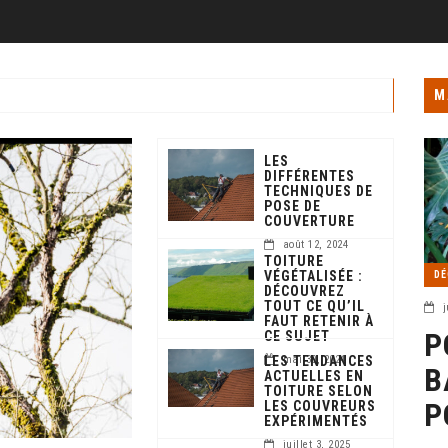
M
LES
DIFFÉRENTES
TECHNIQUES DE
POSE DE
COUVERTURE
août 12, 2024
TOITURE
VÉGÉTALISÉE :
DÉ
DÉCOUVREZ
TOUT CE QU’IL
j
FAUT RETENIR À
P
CE SUJET
LES TENDANCES
mai 30, 2024
B
ACTUELLES EN
TOITURE SELON
P
LES COUVREURS
EXPÉRIMENTÉS
juillet 3, 2025