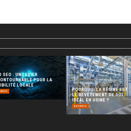
 SEO : UN LEVIER
CONTOURNABLE POUR LA
IBILITÉ LOCALE
POURQUOI LA RÉSINE EST
INESS
LE REVÊTEMENT DE SOL
IDÉAL EN USINE ?
BUSINESS