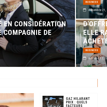
BUSINESS
décembre 21,
DOMICI
E EN CONSIDÉRATION
D’OFFR
E COMPAGNIE DE
ELLE R
ACHETE
BUSINESS
octobre 11, 2
GAZ HILARANT
PRIX : QUELS
FACTEURS