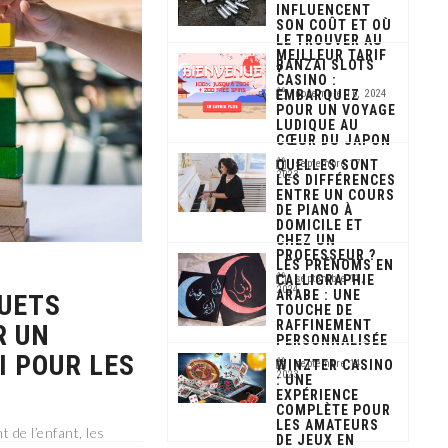
INFLUENCENT
SON COÛT ET OÙ
LE TROUVER AU
MEILLEUR TARIF
BANZAI SLOTS
?
CASINO :
EMBARQUEZ
novembre 16, 2024
POUR UN VOYAGE
LUDIQUE AU
CŒUR DU JAPON
QUELLES SONT
septembre 17,
2023
LES DIFFÉRENCES
ENTRE UN COURS
DE PIANO À
DOMICILE ET
CHEZ UN
PROFESSEUR ?
LES PRÉNOMS EN
CALLIGRAPHIE
septembre 11,
2024
ARABE : UNE
OUETS
TOUCHE DE
RAFFINEMENT
R UN
PERSONNALISÉE
 POUR LES
WINZTER CASINO
septembre 14,
2023
: UNE
EXPÉRIENCE
COMPLÈTE POUR
LES AMATEURS
 de l’enfant, les
DE JEUX EN