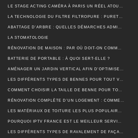
LE STAGE ACTING CAMÉRA À PARIS UN RÉEL ATOUT POUR VOTRE CARRIÈRE DE COMÉDIEN ?
LA TECHNOLOGIE DU FILTRE FILTROPURE : PURETÉ ET PERFORMANCE
ABATTAGE D’ARBRE : QUELLES DÉMARCHES ADMINISTRATIVES ?
LA STOMATOLOGIE
RÉNOVATION DE MAISON : PAR OÙ DOIT-ON COMMENCER ?
BATTERIE DE PORTABLE : À QUOI SERT-ELLE ?
AMÉNAGER UN JARDIN VERTICAL AFIN D’OPTIMISER L’UTILISATION DE L’ESPACE EXTÉRIEUR.
LES DIFFÉRENTS TYPES DE BENNES POUR TOUT VENANT DISPONIBLES
COMMENT CHOISIR LA TAILLE DE BENNE POUR TOUT VENANT ?
RÉNOVATION COMPLÈTE D’UN LOGEMENT : COMMENT PROCÉDER ?
LES MATÉRIAUX DE TOITURE LES PLUS POPULAIRES ET LEURS CARACTÉRISTIQUES
POURQUOI IPTV FRANCE EST LE MEILLEUR SERVICE D’ABONNEMENT IPTV ?
LES DIFFÉRENTS TYPES DE RAVALEMENT DE FAÇADE