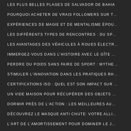
LES PLUS BELLES PLAGES DE SALVADOR DE BAHIA
POURQUOI ACHETER DE VRAIS FOLLOWERS SUR TIKTOK PEUT AIDER À DÉVELOPPER VOTRE COMPTE RAPIDEMENT ?
EXPÉRIENCES DE MAGIE ET DE MENTALISME ÉPOUSTOUFLANTES EN SUISSE ROMANDE
LES DIFFÉRENTS TYPES DE RENCONTRES : DU SPEED DATING AUX RENCONTRES EN LIGNE, QUELLES SONT LES OPTIONS DISPONIBLES ?
LES AVANTAGES DES VÉHICULES À ROUES ÉLECTRIQUES POUR L’ENVIRONNEMENT.
IMMERGEZ-VOUS DANS L’HISTOIRE AVEC LE GÎTE MONT SAINT MICHEL
PERDRE DU POIDS SANS FAIRE DE SPORT : MYTHES ET RÉALITÉS
STIMULER L’INNOVATION DANS LES PRATIQUES RH PAR L’EXTERNALISATION
CERTIFICATIONS ISO : QUEL EST SON IMPACT SUR LES TARIFS D’UNE TRADUCTION ASSERMENTÉE ?
UN VIDE MAISON POUR RÉCUPÉRER DES OBJETS DE DÉCORATION
DORMIR PRÈS DE L’ACTION : LES MEILLEURES AUBERGES DE JEUNESSE À PROXIMITÉ DU PUY DU FOU
DÉCOUVREZ LE MASQUE ANTI CHUTE: VOTRE ALLIÉ POUR DES CHEVEUX FORTS ET SAINS
L’ART DE L’AMORTISSEMENT POUR DOMINER LE JEU DE BADMINTON