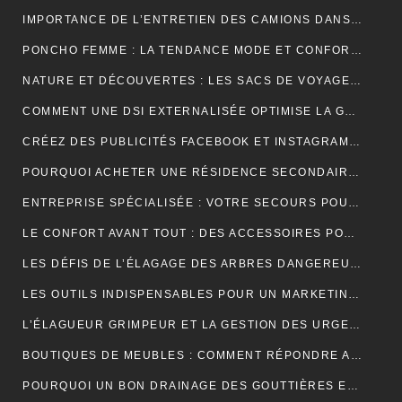
IMPORTANCE DE L’ENTRETIEN DES CAMIONS DANS LE MONDE DU TRANSPORT ROUTIER
PONCHO FEMME : LA TENDANCE MODE ET CONFORT POUR L’HIVER
NATURE ET DÉCOUVERTES : LES SACS DE VOYAGE À COMPRESSION POUR OPTIMISER CHAQUE AVENTURE
COMMENT UNE DSI EXTERNALISÉE OPTIMISE LA GESTION DE VOTRE SYSTÈME D’INFORMATION ?
CRÉEZ DES PUBLICITÉS FACEBOOK ET INSTAGRAM EFFICACES POUR VOTRE BUSINESS
POURQUOI ACHETER UNE RÉSIDENCE SECONDAIRE DANS LA STATION BALNÉAIRE DE PORTICCIO EN CORSE DU SUD, DANS LE GOLFE D’AJACCIO ?
ENTREPRISE SPÉCIALISÉE : VOTRE SECOURS POUR FACILITER VOTRE DÉMÉNAGEMENT
LE CONFORT AVANT TOUT : DES ACCESSOIRES POUR JOUER PENDANT DES HEURES
LES DÉFIS DE L’ÉLAGAGE DES ARBRES DANGEREUX EN MILIEU RÉSIDENTIEL
LES OUTILS INDISPENSABLES POUR UN MARKETING DIGITAL RÉUSSI
L’ÉLAGUEUR GRIMPEUR ET LA GESTION DES URGENCES SUR LES ARBRES DANGEREUX
BOUTIQUES DE MEUBLES : COMMENT RÉPONDRE AUX EXIGENCES DES CLIENTS POINTILLEUX ?
POURQUOI UN BON DRAINAGE DES GOUTTIÈRES EST ESSENTIEL POUR VOTRE MAISON ?