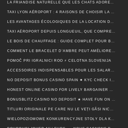
LA FRIANDISE NATURELLE QUE LES CHATS ADORENT : AVANTAGES ET CONSEILS
TAXI LYON AÉROPORT : 4 RAISONS DE CHOISIR LA FIABILITÉ ET LE CONFORT POUR VOS TRAJETS
LES AVANTAGES ÉCOLOGIQUES DE LA LOCATION DE BENNE
TAXI AÉROPORT DEPUIS LONGUEUIL, QUE COMPREND RÉELLEMENT LE PRIX ANNONCÉ ?
LE BOIS DE CHAUFFAGE : GUIDE COMPLET POUR BIEN CHOISIR SON COMBUSTIBLE
COMMENT LE BRACELET D’AMBRE PEUT AMÉLIORER VOTRE QUOTIDIEN
POMOČ PRI IGRALNICI ROO ⚡ CELOTNA SLOVENIJA
ACCESSOIRES INDISPENSABLES POUR LES SALARIÉS EN DÉPLACEMENT PROFESSIONNEL
NO DEPOSIT BONUS CASINO SPAIN ✷ KYC CHECK IN CANADA 🍀
HONEST ONLINE CASINO FOR LIVELY BARGAINER BACK ⚡️ CA ♦️
BONUSBLITZ CASINO NO DEPOSIT ★ HAVE FUN ON MULTIPLE PLATFORMS AUTOMATICALLY CANADIAN FEDERATION 💸
TITLURI ORIGINALE PE CARE NU LE VEȚI GĂSI NICĂIERI ALTUNDEVA. ♬ CONSTANȚA 🔮
WIELOPOZIOMOWE KONKURENCYJNE STOŁY DLA KAŻDEGO POZIOMU UMIEJĘTNOŚCI · RZECZPOSPOLITA POLSKA 💵