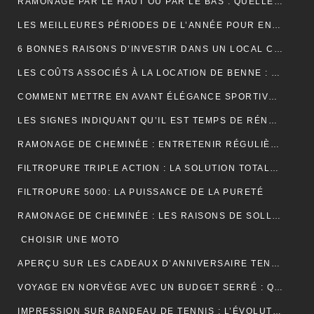
RAMONAGE PAR LE HAUT OU PAR LE BAS : QUELLE TECHNIQUE EST LA PLUS EFFICACE ?
LES MEILLEURES PÉRIODES DE L’ANNÉE POUR ENTRETENIR VOS GOUTTIÈRES
6 BONNES RAISONS D’INVESTIR DANS UN LOCAL COMMERCIAL
LES COÛTS ASSOCIÉS À LA LOCATION DE BENNE : CE QUE VOUS DEVEZ SAVOIR
COMMENT METTRE EN AVANT ÉLÉGANCE SPORTIVE AVEC LE POLO RUGBY ALL BLACK ?
LES SIGNES INDIQUANT QU’IL EST TEMPS DE RÉNOVER VOTRE TOITURE
RAMONAGE DE CHEMINÉE : ENTRETENIR RÉGULIÈREMENT VOS CONDUITS DE FUMÉE
FILTROPURE TRIPLE ACTION : LA SOLUTION TOTALE POUR L’EAU
FILTROPURE 5000: LA PUISSANCE DE LA PURETÉ
RAMONAGE DE CHEMINÉE : LES RAISONS DE SOLLICITER LES SERVICES D’UN PROFESSIONNEL
CHOISIR UNE MOTO
APERÇU SUR LES CADEAUX D’ANNIVERSAIRE TENDANCES
VOYAGE EN NORVÈGE AVEC UN BUDGET SERRÉ : QUELQUES PETITS CONSEILS
IMPRESSION SUR BANDEAU DE TENNIS : L’ÉVOLUTION MODERNE