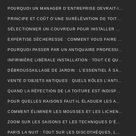
POURQUOI UN MANAGER D’ENTREPRISE DEVRAIT-IL SUIVRE UNE FORMATION EN COMMUNICATION ?
PRINCIPE ET COÛT D’UNE SURÉLÉVATION DE TOITURE
SÉLECTIONNER UN COUVREUR POUR INSTALLER ET ENTRETENIR VOTRE TOIT
EXPERTISE SÉCHERESSE : COMMENT VOUS FAIRE INDEMNISER PAR VOTRE ASSURANCE HABITATION ?
POURQUOI PASSER PAR UN ANTIQUAIRE PROFESSIONNEL ?
INFIRMIÈRE LIBÉRALE INSTALLATION : TOUT CE QUE VOUS DEVEZ SAVOIR
DÉBROUSSAILLAGE DE JARDIN : L’ESSENTIEL À SAVOIR SUR CETTE OPÉRATION
VENTE D’OBJETS ANTIQUES : QUELS RÔLES L’ANTIQUAIRE ASSURE-T-IL ?
QUAND LA RÉFECTION DE LA TOITURE EST INDISPENSABLE?
POUR QUELLES RAISONS FAUT-IL ÉLAGUER LES ARBUSTES ET LES ARBRES ?
COMMENT ÉLIMINER LES MOUSSES ET LES LICHENS ACCUMULÉS SUR LE TOIT ?
ZOOM SUR LES SAISONS ET LES TECHNIQUES D’ÉLAGAGE D’ARBRE
PARIS LA NUIT : TOUT SUR LES DISCOTHÈQUES, LES BARS ET LA VIE NOCTURNE