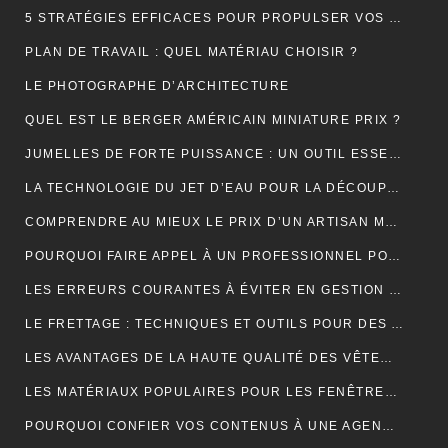
5 STRATÉGIES EFFICACES POUR PROPULSER VOS VENTES EN LIGNE
PLAN DE TRAVAIL : QUEL MATÉRIAU CHOISIR ?
LE PHOTOGRAPHE D’ARCHITECTURE
QUEL EST LE BERGER AMÉRICAIN MINIATURE PRIX ?
JUMELLES DE FORTE PUISSANCE : UN OUTIL ESSENTIEL POUR LE CAMPING
LA TECHNOLOGIE DU JET D’EAU POUR LA DÉCOUPE DES MATÉRIAUX SOLIDES
COMPRENDRE AU MIEUX LE PRIX D’UN ARTISAN MAÇON
POURQUOI FAIRE APPEL À UN PROFESSIONNEL POUR LE DÉBOUCHAGE TOILETTE YVELINES ?
LES ERREURS COURANTES À ÉVITER EN GESTION LOCATIVE ET COMMENT LES PRÉVENIR AVEC UN OUTIL EN LIGNE
LE FRETTAGE : TECHNIQUES ET OUTILS POUR DES ASSEMBLAGES PARFAITS
LES AVANTAGES DE LA HAUTE QUALITÉ DES VÊTEMENTS DE SPORT
LES MATÉRIAUX POPULAIRES POUR LES FENÊTRES DE TOIT : AVANTAGES ET INCONVÉNIENTS
POURQUOI CONFIER VOS CONTENUS À UNE AGENCE DE RÉDACTION ? LA CLÉ DU SUCCÈS EN LIGNE