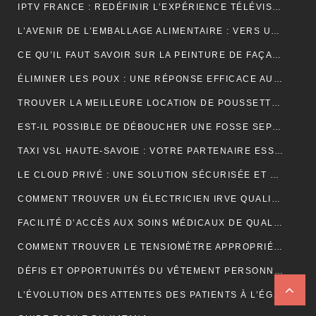
IPTV FRANCE : REDÉFINIR L’EXPÉRIENCE TÉLÉVISUELLE
L’AVENIR DE L’EMBALLAGE ALIMENTAIRE : VERS UNE RÉVOLUTION DURABLE ?
CE QU’IL FAUT SAVOIR SUR LA PEINTURE DE FAÇADE
ÉLIMINER LES POUX : UNE RÉPONSE EFFICACE AU CENTRE DE TRAITEMENT DES POUX À LYON
TROUVER LA MEILLEURE LOCATION DE POUSSETTE: FACILITEZ VOS DÉPLACEMENTS AVEC BÉBÉ
EST-IL POSSIBLE DE DÉBOUCHER UNE FOSSE SEPTIQUE NATURELLEMENT ?
TAXI VSL HAUTE-SAVOIE : VOTRE PARTENAIRE ESSENTIEL POUR DES DÉPLACEMENTS MÉDICAUX SÛRS ET CONFORTABLES
LE CLOUD PRIVÉ : UNE SOLUTION SÉCURISÉE ET POLYVALENTE POUR LE STOCKAGE ET L’ACCÈS AUX DONNÉES
COMMENT TROUVER UN ÉLECTRICIEN IRVE QUALIFIÉ POUR VOTRE PROJET DE MOBILITÉ ÉLECTRIQUE ?
FACILITÉ D’ACCÈS AUX SOINS MÉDICAUX DE QUALITÉ AVEC LES TAXIS VSL DE CLERMONT-FERRAND
COMMENT TROUVER LE TENSIOMÈTRE APPROPRIÉ POUR VOUS?
DÉFIS ET OPPORTUNITÉS DU VÊTEMENT PERSONNALISÉ : ANALYSE DU SECTEUR
L’ÉVOLUTION DES ATTENTES DES PATIENTS À L’ÉGARD DU TÉLÉSECRÉTARIAT MÉDICAL : SERVICES PERSONNALISÉS, RÉPONSE RAPIDE ET DISPONIBILITÉ