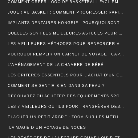
COMMENT CRÉER LOGO DE BASKETBALL FACILEMENT ET EFFICACEMENT ?
JOUER AU BASKET : COMMENT PROGRESSER RAPIDEMENT EN TECHNIQUE ?
IMPLANTS DENTAIRES HONGRIE : POURQUOI SONT-ILS LA SOLUTION IDÉALE POUR UN SOURIRE PARFAIT ET ABORDABLE ?
QUELLES SONT LES MEILLEURES ASTUCES POUR UN DÉMÉNAGEMENT ÎLE DE FRANCE RÉUSSI ET SANS TRACAS ?
LES MEILLEURES MÉTHODES POUR RENFORCER VOS ONGLES FRAGILES
POURQUOI REMPLIR UN CARNET DE VOYAGE : CAPTURER L’ÂME DE VOS AVENTURES
L’AMÉNAGEMENT DE LA CHAMBRE DE BÉBÉ
LES CRITÈRES ESSENTIELS POUR L’ACHAT D’UN CÂBLE TYPE 2 POUR VÉHICULES ÉLECTRIQUES
COMMENT SE SENTIR BIEN DANS SA PEAU ?
DÉCOUVREZ OÙ ACHETER DES ÉQUIPEMENTS SPORTIFS DE QUALITÉ EN LIGNE
LES 7 MEILLEURS OUTILS POUR TRANSFÉRER DES DONNÉES D’ANDROID VERS MAC
ELAGUER UN PETIT ARBRE : ZOOM SUR LES MÉTHODES À ADOPTER
LA MAGIE D’UN VOYAGE DE NOCES