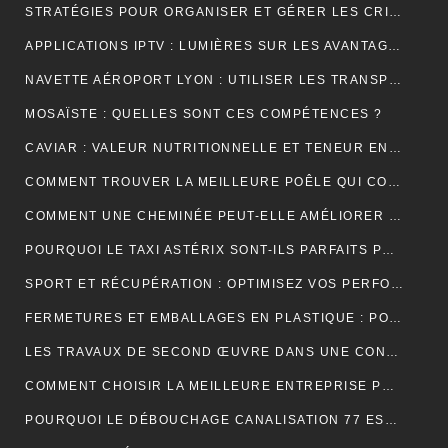
STRATÉGIES POUR ORGANISER ET GÉRER LES CRISES DANS UNE ENTREPRISE
APPLICATIONS IPTV : LUMIÈRES SUR LES AVANTAGES DE LEUR UTILISATION
NAVETTE AÉROPORT LYON : UTILISER LES TRANSPORTS PUBLICS ET TAXIS
MOSAÏSTE : QUELLES SONT CES COMPÉTENCES ?
CAVIAR : VALEUR NUTRITIONNELLE ET TENEUR EN SODIUM
COMMENT TROUVER LA MEILLEURE POÊLE QUI CONVIENT À VOTRE MAISON ?
COMMENT UNE CHEMINÉE PEUT-ELLE AMÉLIORER LE CONFORT ET L’ESTHÉTIQUE DE VOTRE MAISON ?
POURQUOI LE TAXI ASTÉRIX SONT-ILS PARFAITS POUR LES TOURISTES ?
SPORT ET RÉCUPÉRATION : OPTIMISEZ VOS PERFORMANCES AVEC LES HUILES CBD À PARIS
FERMETURES ET EMBALLAGES EN PLASTIQUE : POUR UNE PROTECTION OPTIMALE DE VOS PRODUITS
LES TRAVAUX DE SECOND ŒUVRE DANS UNE CONSTRUCTION DE MAISON
COMMENT CHOISIR LA MEILLEURE ENTREPRISE POUR VOTRE DÉMÉNAGEMENT PARIS MARSEILLE?
POURQUOI LE DÉBOUCHAGE CANALISATION 77 EST-IL ESSENTIEL POUR ÉVITER LES DÉSAGRÉMENTS MAJEURS ?