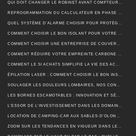
QUI DOIT CHANGER LE ROBINET AVANT COMPTEUR MAISON INDIVIDUELLE ?
REPROGRAMMATION DU CALCULATEUR EN PHASE 1 : EXPLICATIONS
QUEL SYSTÈME D’ALARME CHOISIR POUR PROTÉGER VOTRE MAISON ?
COMMENT CHOISIR LE BON ISOLANT POUR VOTRE TOITURE ?
COMMENT CHOISIR UNE ENTREPRISE DE COUVERTURE ?
COMMENT RÉDUIRE VOTRE EMPREINTE CARBONE ET VIVRE DURABLEMENT ?
COMMENT LE SI ACHATS SIMPLIFIE LA VIE DES ACHETEURS
ÉPILATION LASER : COMMENT CHOISIR LE BON INSTITUT ?
SOULAGER LES DOULEURS LOMBAIRES, NOS CONSEILS
LES BORNES ESCAMOTABLES : INNOVATION ET SÉCURITÉ POUR L’ESPACE URBAIN
L’ESSOR DE L’INVESTISSEMENT DANS LES DOMAINES VITICOLES DE PROVENCE : UNE ANALYSE ÉCONOMIQUE ET CULTURELLE
LOCATION DE CAMPING-CAR AUX SABLES-D’OLONNE : LA LIBERTÉ DE DÉCOUVRIR LA CÔTE ATLANTIQUE
ZOOM SUR LES TENDANCES EN VIGUEUR DANS LE DOMAINE DU WEBMARKETING