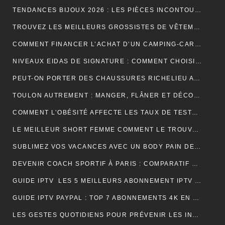
TENDANCES BIJOUX 2026 : LES PIÈCES INCONTOURNABLES À PORTER CETTE ANNÉE
TROUVEZ LES MEILLEURS GROSSISTES DE VÊTEMENTS PAT PATROUILLE POUR BOOSTER VOTRE ACTIVITÉ DE REVENTE RENTABLE
COMMENT FINANCER L’ACHAT D’UN CAMPING-CAR : CRÉDIT, LEASING OU PAIEMENT COMPTANT ?
NIVEAUX EIDAS DE SIGNATURE : COMMENT CHOISIR LE BON NIVEAU POUR SÉCURISER VOS DOCUMENTS
PEUT-ON PORTER DES CHAUSSURES RICHELIEU AVEC UN JEAN ?
TOULON AUTREMENT : MANGER, FLÂNER ET DÉCOUVRIR LES VRAIES BONNES ADRESSES
COMMENT L’OBÉSITÉ AFFECTE LES TAUX DE TESTOSTÉRONE ET LA LIBIDO MASCULINE
LE MEILLEUR SHORT FEMME COMMENT LE TROUVER RAPIDEMENT ET EFFICACEMENT
SUBLIMEZ VOS VACANCES AVEC UN BODY PAIN DE SUCRE PARFAIT POUR UN LOOK ÉLÉGANT EN VOYAGE
DEVENIR COACH SPORTIF À PARIS : COMPARATIF DES FORMATIONS CQP FITNESS
GUIDE IPTV LES 5 MEILLEURS ABONNEMENT IPTV FRANÇAIS 4K
GUIDE IPTV PAYPAL : TOP 7 ABONNEMENTS 4K EN FRANCE
LES GESTES QUOTIDIENS POUR PRÉVENIR LES INFECTIONS CHEZ LES VOLAILLES