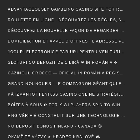
ADVANTAGEOUSLY GAMBLING CASINO SITE FOR RELY METHOD ACTING BETONLINE _ CANADA TRY YOUR LUCK
ROULETTE EN LIGNE : DÉCOUVREZ LES RÈGLES, ASTUCES ET MÉTHODES POUR GAGNER
DÉCOUVREZ LA NOUVELLE FAÇON DE REGARDER LA TÉLÉVISION AVEC MON AGENCE IPTV
DOMICILIATION ET APPEL D’OFFRES : L’ADRESSE PEUT-ELLE RASSURER UN ACHETEUR ?
JOCURI ELECTRONICE PARIURI PENTRU VENITURI SUPLIMENTARE – RO 🍾
SLOTURI CU DEPOZIT DE 1 LIRĂ ❤ ÎN ROMÂNIA 🍀
CAZINOUL CROCCO — OFICIAL ÎN ROMÂNIA REGISTER FREE
GRAND NOUNOURS : LE COMPAGNON GÉANT QUI FAIT FONDRE TOUS LES CŒURS
KĀ IZMANTOT FENIKSS CASINO ONLINE STRATĒĢIJAS, LAI PALIELINĀTU IZREDZES
BOÎTES À SOUS ✿ FOR KIWI PLAYERS SPIN TO WIN
RNG VÉRIFIÉ CONSTRUIT SUR UNE TECHNOLOGIE SÉCURISÉE 🚀 IN NEW ZEALAND START SPINNING
NO DEPOSIT BONUS FINLAND · CANADA 🤑
OKAMŽITÉ VÝZVY ➤ HRADEC KRÁLOVÉ 🎮