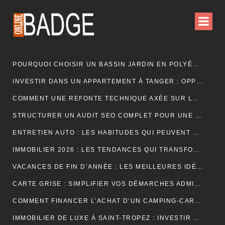
POURQUOI CHOISIR UN BASSIN JARDIN EN POLYÉTHYLÈNE FERME ?
INVESTIR DANS UN APPARTEMENT À TANGER : OPPORTUNITÉS ET POINTS ESSENTIELS À CONNAÎTRE
COMMENT UNE REFONTE TECHNIQUE AXÉE SUR LES SIGNAUX WEB ESSENTIELS A BOOSTÉ LES VENTES D’UNE BOUTIQUE EN LIGNE
STRUCTURER UN AUDIT SEO COMPLET POUR UNE PLATEFORME E-COMMERCE INTERNATIONALE
ENTRETIEN AUTO : LES HABITUDES QUI PEUVENT PROLONGER LA VIE DE VOTRE VÉHICULE
IMMOBILIER 2026 : LES TENDANCES QUI TRANSFORMENT LE MARCHÉ DE LA LOCATION
VACANCES DE FIN D’ANNÉE : LES MEILLEURES IDÉES POUR CÉLÉBRER LES FÊTES
CARTE GRISE : SIMPLIFIER VOS DÉMARCHES ADMINISTRATIVES
COMMENT FINANCER L’ACHAT D’UN CAMPING-CAR : CRÉDIT, LEASING OU PAIEMENT COMPTANT ?
IMMOBILIER DE LUXE À SAINT-TROPEZ : INVESTIR DANS UN ART DE VIVRE