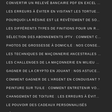
CONVERTIR UN RELEVÉ BANCAIRE PDF EN EXCEL : UNE ÉTAPE CLÉ POUR MIEUX GÉRER SES FINANCES
LES ERREURS À ÉVITER EN VISITANT LES TORTUES D’AKUMAL
POURQUOI LA RÉSINE EST LE REVÊTEMENT DE SOL IDÉAL EN USINE ?
LES DIFFÉRENTS TYPES DE FINITIONS POUR UN RAVALEMENT DE FAÇADE RÉUSSI
SÉLECTION DES ABONNEMENTS IPTV : COMMENT CHOISIR L’OFFRE QUI VOUS CORRESPOND ?
PHOTOS DE GROSSESSE À DOMICILE : NOS CONSEILS POUR UNE SÉANCE INTIMISTE RÉUSSIE !
LES TECHNIQUES DE MAÇONNERIE ANCESTRALES REVISITÉES
LES CHALLENGES DE LA MAÇONNERIE EN MILIEU URBAIN
GAGNER DE LA CRYPTO EN JOUANT : NOS ASTUCES ET PIÈGES À ÉVITER !
COMMENT GAGNER DE L’ARGENT EN CONDUISANT ?
PEINTURE SUR TUILE : COMMENT ENTRETENIR VOTRE TOITURE APRÈS L’APPLICATION ?
CHANGEMENT DE TOITURE : LES ERREURS À ÉVITER
LE POUVOIR DES CADEAUX PERSONNALISÉS