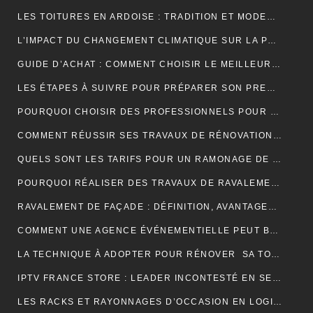
LES TOITURES EN ARDOISE : TRADITION ET MODERNITÉ
L’IMPACT DU CHANGEMENT CLIMATIQUE SUR LA PRODUCTION DE VANILLE À MADAGASCAR
GUIDE D’ACHAT : COMMENT CHOISIR LE MEILLEUR SPIROMÈTRE POUR VOS BESOINS
LES ÉTAPES À SUIVRE POUR PRÉPARER SON PREMIER MARATHON
POURQUOI CHOISIR DES PROFESSIONNELS POUR VOTRE DÉMÉNAGEMENT CLICHY ?
COMMENT RÉUSSIR SES TRAVAUX DE RÉNOVATION DE COUVERTURE ?
QUELS SONT LES TARIFS POUR UN RAMONAGE DE CHEMINÉE ?
POURQUOI RÉALISER DES TRAVAUX DE RAVALEMENT DE FAÇADE ?
RAVALEMENT DE FAÇADE : DÉFINITION, AVANTAGES ET ERREURS À ÉVITER
COMMENT UNE AGENCE ÉVÉNEMENTIELLE PEUT BOOSTER L’ATTRACTIVITÉ D’UNE DESTINATION TOURISTIQUE ?
LA TECHNIQUE À ADOPTER POUR RÉNOVER SA TOITURE EN TUILES
IPTV FRANCE STORE : LEADER INCONTESTÉ EN SERVICES IPTV DE QUALITÉ SUPÉRIEURE
LES RACKS ET RAYONNAGES D’OCCASION EN LOGISTIQUE