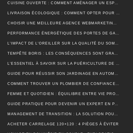
CUISINE OUVERTE : COMMENT AMÉNAGER UN ESPACE CONVIVIAL ET FONCTIONNEL ?
LIVRAISON ÉCOLOGIQUE : COMMENT OPTER POUR DES SOLUTIONS DE LIVRAISON DURABLES POUR VOS ACHATS EN LIGNE
CHOISIR UNE MEILLEURE AGENCE WEBMARKETING À TOULOUSE : 4 CRITÈRES À CONSIDÉRER
PERFORMANCE ÉNERGÉTIQUE DES PORTES DE GARAGE ENROULABLES : ALUMINIUM, PVC OU ACIER ?
L’IMPACT DE L’OREILLER SUR LA QUALITÉ DU SOMMEIL : CE QUE VOUS DEVEZ SAVOIR POUR OPTIMISER VOTRE REPOS
TEMPÊTE BORIS : LES CONSÉQUENCES SONT GRAVES DANS CERTAINS PAYS EUROPÉENS
L’ESSENTIEL À SAVOIR SUR LA PUÉRICULTURE DE L’ENFANT
GUIDE POUR RÉUSSIR SON JARDINAGE EN AUTOMNE
COMMENT TROUVER UN PLOMBIER DE CONFIANCE À BORDEAUX ?
FEMME ET QUOTIDIEN : ÉQUILIBRE ENTRE VIE PROFESSIONNELLE ET PERSONNELLE
GUIDE PRATIQUE POUR DEVENIR UN EXPERT EN PARIS ET EN JEUX
MANAGEMENT DE TRANSITION : LA SOLUTION POUR RÉUSSIR LES TRANSFORMATIONS COMPLEXES EN ENTREPRISE
ACHETER CARRELAGE 120×120 : 4 PIÈGES À ÉVITER