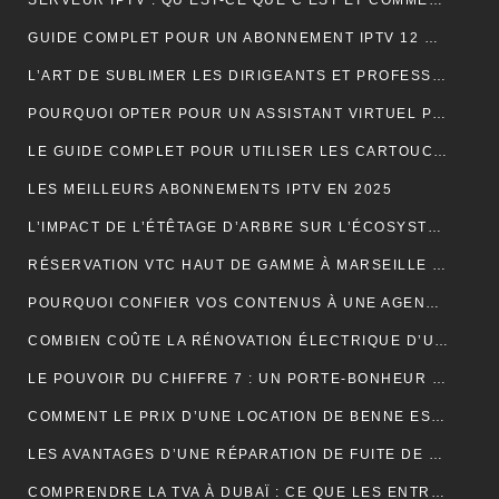
SERVEUR IPTV : QU’EST-CE QUE C’EST ET COMMENT CHOISIR LE MEILLEUR EN 2024 ?
GUIDE COMPLET POUR UN ABONNEMENT IPTV 12 MOIS SMART TV
L’ART DE SUBLIMER LES DIRIGEANTS ET PROFESSIONNELS
POURQUOI OPTER POUR UN ASSISTANT VIRTUEL POUR SA PME ET TPE : LA CLÉ D’UNE EFFICACITÉ DÉCUPLÉE
LE GUIDE COMPLET POUR UTILISER LES CARTOUCHES DE CRÈME AU PROTOXYDE D’AZOTE DE MANIÈRE SÛRE ET CRÉATIVE DANS LA CUISINE
LES MEILLEURS ABONNEMENTS IPTV EN 2025
L’IMPACT DE L’ÉTÊTAGE D’ARBRE SUR L’ÉCOSYSTÈME
RÉSERVATION VTC HAUT DE GAMME À MARSEILLE : LUXE ET CONFORT
POURQUOI CONFIER VOS CONTENUS À UNE AGENCE DE RÉDACTION ? LA CLÉ DU SUCCÈS EN LIGNE
COMBIEN COÛTE LA RÉNOVATION ÉLECTRIQUE D’UNE MAISON OU D’UN APPARTEMENT ?
LE POUVOIR DU CHIFFRE 7 : UN PORTE-BONHEUR MYSTIQUE
COMMENT LE PRIX D’UNE LOCATION DE BENNE EST-IL CALCULÉ ?
LES AVANTAGES D’UNE RÉPARATION DE FUITE DE TOITURE EN URGENCE
COMPRENDRE LA TVA À DUBAÏ : CE QUE LES ENTREPRISES DOIVENT SAVOIR