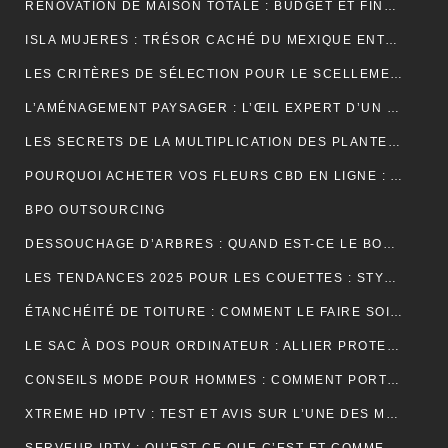
RÉNOVATION DE MAISON TOTALE : BUDGET ET FINANCEMENT
ISLA MUJERES : TRÉSOR CACHÉ DU MEXIQUE ENTRE PLAGES DE RÊVE ET AVENTURES TROPICALES
LES CRITÈRES DE SÉLECTION POUR LE SCELLEMENT DE TUILE DE RIVE
L’AMÉNAGEMENT PAYSAGER : L’ŒIL EXPERT D’UN JARDINIER
LES SECRETS DE LA MULTIPLICATION DES PLANTES PAR UN JARDINIER
POURQUOI ACHETER VOS FLEURS CBD EN LIGNE : AVANTAGES, BIENFAITS ET CONSEILS
BPO OUTSOURCING
DESSOUCHAGE D’ARBRES : QUAND EST-CE LE BON MOMENT POUR LE FAIRE ?
LES TENDANCES 2025 POUR LES COUETTES : STYLES, COULEURS ET MATÉRIAUX
ÉTANCHÉITÉ DE TOITURE : COMMENT LE FAIRE SOI-MÊME
LE SAC À DOS POUR ORDINATEUR : ALLIER PROTECTION, ORGANISATION ET ÉLÉGANCE AU QUOTIDIEN
CONSEILS MODE POUR HOMMES : COMMENT PORTER UN BIJOU MÉDAILLE AVEC STYLE ?
XTREME HD IPTV : TEST ET AVIS SUR L’UNE DES MEILLEURES OFFRES DU MARCHÉ