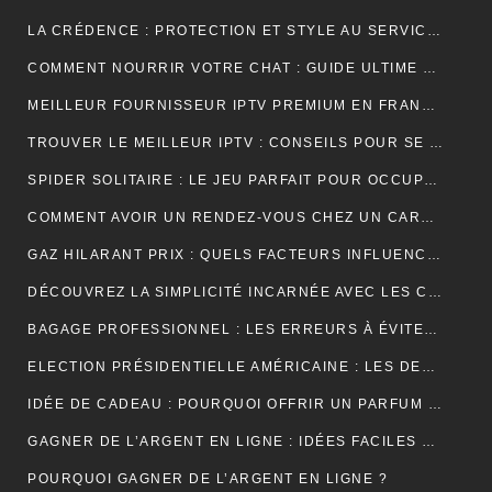
LA CRÉDENCE : PROTECTION ET STYLE AU SERVICE DE VOTRE INTÉRIEUR
COMMENT NOURRIR VOTRE CHAT : GUIDE ULTIME SUR LA NUTRITION ADAPTÉE ET OPTIMALE
MEILLEUR FOURNISSEUR IPTV PREMIUM EN FRANCE : UNE EXPÉRIENCE TÉLÉVISUELLE SUR MESURE
TROUVER LE MEILLEUR IPTV : CONSEILS POUR SE RETROUVER PLUS FACILEMENT
SPIDER SOLITAIRE : LE JEU PARFAIT POUR OCCUPER VOTRE TEMPS LIBRE ET STIMULER VOTRE CERVEAU !
COMMENT AVOIR UN RENDEZ-VOUS CHEZ UN CARDIOLOGUE À FÈS ?
GAZ HILARANT PRIX : QUELS FACTEURS INFLUENCENT SON COÛT ET OÙ LE TROUVER AU MEILLEUR TARIF ?
DÉCOUVREZ LA SIMPLICITÉ INCARNÉE AVEC LES CRÉDENCES DE CUISINE EFFET MARBRE
BAGAGE PROFESSIONNEL : LES ERREURS À ÉVITER POUR UN LOOK RAFFINÉ
ELECTION PRÉSIDENTIELLE AMÉRICAINE : LES DEUX CAMPS SONT RELIÉS PAR LEURS CRAINTES
IDÉE DE CADEAU : POURQUOI OFFRIR UN PARFUM POUR UN ANNIVERSAIRE ?
GAGNER DE L’ARGENT EN LIGNE : IDÉES FACILES ET ACCESSIBLES POUR DÉBUTANTS
POURQUOI GAGNER DE L’ARGENT EN LIGNE ?