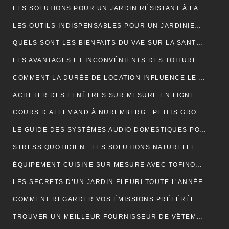
LES SOLUTIONS POUR UN JARDIN RÉSISTANT À LA SÉCHERESSE
LES OUTILS INDISPENSABLES POUR UN JARDINIER PROFESSIONNEL
QUELS SONT LES BIENFAITS DU VAE SUR LA SANTÉ ?
LES AVANTAGES ET INCONVÉNIENTS DES TOITURES EN BARDEAUX
COMMENT LA DURÉE DE LOCATION INFLUENCE LE PRIX D’UNE BENNE ?
ACHETER DES FENÊTRES SUR MESURE EN LIGNE : GUIDE ET ASTUCES
COURS D’ALLEMAND À NUREMBERG : PETITS GROUPES, PROFESSEURS EXPÉRIMENTÉS, AMBIANCE CONVIVIALE
LE GUIDE DES SYSTÈMES AUDIO DOMESTIQUES POUR LES DÉBUTANTS
STRESS QUOTIDIEN : LES SOLUTIONS NATURELLES POUR RETROUVER VITALITÉ ET BIEN-ÊTRE
ÉQUIPEMENT CUISINE SUR MESURE AVEC TOFINOX MAROC
LES SECRETS D’UN JARDIN FLEURI TOUTE L’ANNÉE
COMMENT REGARDER VOS ÉMISSIONS PRÉFÉRÉES PARTOUT EN FRANCE ?
TROUVER UN MEILLEUR FOURNISSEUR DE VÊTEMENTS TENDANCES POUR VOTRE BOUTIQUE