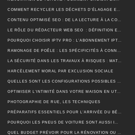
COMMENT RECYCLER LES DÉCHETS D’ÉLAGAGE ET D’ABATTAGE ?
CONTENU OPTIMISÉ SEO : DE LA LECTURE À LA CONVERSION
LE RÔLE DU RÉDACTEUR WEB SEO : DÉFINITION ET EXPLICATIONS
POURQUOI CHOISIR IPTV PRO : L’ABONNEMENT IPTV PREMIUM ULTIME
RAMONAGE DE POÊLE : LES SPÉCIFICITÉS À CONNAÎTRE
LA SÉCURITÉ DANS LES TRAVAUX À RISQUES : MATÉRIEL ET OBLIGATIONS
HARCÈLEMENT MORAL PAR EXCLUSION SOCIALE
QUELLES SONT LES CONFIGURATIONS POSSIBLES POUR UN ÉTABLI D’ATELIER PROFESSIONNEL ?
OPTIMISER L’INTIMITÉ DANS VOTRE MAISON EN UTILISANT DES VOLETS ROULANTS
PHOTOGRAPHIE DE RUE, LES TECHNIQUES
PRÉPARATIFS ESSENTIELS POUR L’ARRIVÉE DU BÉBÉ
POURQUOI LES PNEUS DE VOITURE SONT AUSSI IMPORTANTS ?
QUEL BUDGET PRÉVOIR POUR LA RÉNOVATION OU LA CONSTRUCTION DE LA TOITURE ?