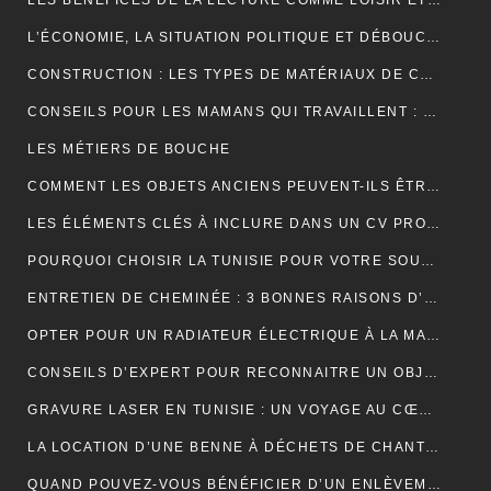
LES BÉNÉFICES DE LA LECTURE COMME LOISIR ET SON IMPACT SUR LA COGNITION
L’ÉCONOMIE, LA SITUATION POLITIQUE ET DÉBOUCHÉE
CONSTRUCTION : LES TYPES DE MATÉRIAUX DE CONSTRUCTION UTILISÉS
CONSEILS POUR LES MAMANS QUI TRAVAILLENT : TROUVER UN ÉQUILIBRE ENTRE CARRIÈRE ET VIE FAMILIALE
LES MÉTIERS DE BOUCHE
COMMENT LES OBJETS ANCIENS PEUVENT-ILS ÊTRE UN PLACEMENT FINANCIER INTELLIGENT ?
LES ÉLÉMENTS CLÉS À INCLURE DANS UN CV PROFESSIONNEL POUR ATTIRER LES RECRUTEURS
POURQUOI CHOISIR LA TUNISIE POUR VOTRE SOUS-TRAITANCE INDUSTRIELLE?
ENTRETIEN DE CHEMINÉE : 3 BONNES RAISONS D’OPTER POUR LE RAMONAGE MÉCANIQUE
OPTER POUR UN RADIATEUR ÉLECTRIQUE À LA MAISON
CONSEILS D’EXPERT POUR RECONNAITRE UN OBJET ANCIEN AUTHENTIQUE
GRAVURE LASER EN TUNISIE : UN VOYAGE AU CŒUR DE LA PERSONNALISATION
LA LOCATION D’UNE BENNE À DÉCHETS DE CHANTIER POUR UNE ENTREPRISE
QUAND POUVEZ-VOUS BÉNÉFICIER D’UN ENLÈVEMENT D’ÉPAVE GRATUIT EN FRANCE ? : GUIDE COMPLET