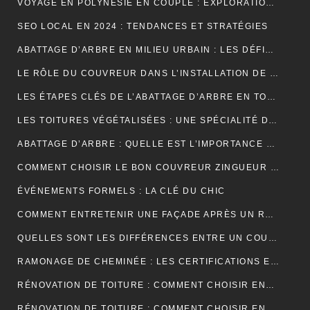
VOYAGE EN POLYNÉSIE EN COUPLE : EXPLORATION DE SES PLUS BELLES ÎLES
SEO LOCAL EN 2024 : TENDANCES ET STRATÉGIES
ABATTAGE D’ARBRE EN MILIEU URBAIN : LES DÉFIS SPÉCIFIQUES
LE RÔLE DU COUVREUR DANS L’INSTALLATION DE PANNEAUX SOLAIRES
LES ÉTAPES CLÉS DE L’ABATTAGE D’ARBRE EN TOUTE SÉCURITÉ
LES TOITURES VÉGÉTALISÉES : UNE SPÉCIALITÉ DU COUVREUR
ABATTAGE D’ARBRE : QUELLE EST L’IMPORTANCE DE L’ASSURANCE ?
COMMENT CHOISIR LE BON COUVREUR ZINGUEUR POUR VOTRE PROJET ?
ÉVÉNEMENTS FORMELS : LA CLÉ DU CHIC
COMMENT ENTRETENIR UNE FAÇADE APRÈS UN RAVALEMENT PROJETÉ ?
QUELLES SONT LES DIFFÉRENCES ENTRE UN COURS DE PIANO À DOMICILE ET CHEZ UN PROFESSEUR ?
RAMONAGE DE CHEMINÉE : LES CERTIFICATIONS ET LABELS À CONNAÎTRE
RÉNOVATION DE TOITURE : COMMENT CHOISIR ENTRE LES DIFFÉRENTS TYPES D’ISOLANTS ?
RÉNOVATION DE TOITURE : COMMENT CHOISIR ENTRE UNE TOITURE PLATE ET UNE TOITURE EN PENTE ?