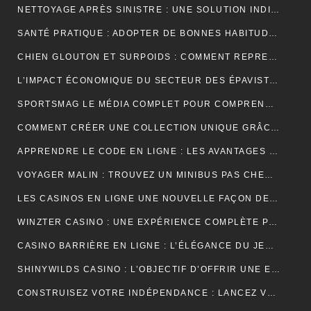
NETTOYAGE APRÈS SINISTRE : UNE SOLUTION INDISPENSABLE POUR RETROUVER DES ESPACES SÛRS ET SALUBRES
SANTÉ PRATIQUE : ADOPTER DE BONNES HABITUDES AU QUOTIDIEN
CHIEN GLOUTON ET SURPOIDS : COMMENT REPRENDRE LE CONTRÔLE DES PORTIONS ?
L’IMPACT ÉCONOMIQUE DU SECTEUR DES ÉPAVISTES EN FRANCE
SPORTSMAG LE MÉDIA COMPLET POUR COMPRENDRE LE SPORT LA NUTRITION ET LA PERFORMANCE
COMMENT CRÉER UNE COLLECTION UNIQUE GRÂCE À UN GROSSISTE DE VÊTEMENTS PERSONNALISÉS
APPRENDRE LE CODE EN LIGNE : LES AVANTAGES D’UNE FORMATION ENTIÈREMENT NUMÉRIQUE
VOYAGER MALIN : TROUVEZ UN MINIBUS PAS CHER POUR VOS DÉPLACEMENTS EN GROUPE
LES CASINOS EN LIGNE UNE NOUVELLE FAÇON DE VIVRE LE JEU
WINZTER CASINO : UNE EXPÉRIENCE COMPLÈTE POUR LES AMATEURS DE JEUX EN LIGNE
CASINO BARRIÈRE EN LIGNE : L’ÉLÉGANCE DU JEU NUMÉRIQUE AU SERVICE DES JOUEURS MODERNES
SHINYWILDS CASINO : L’OBJECTIF D’OFFRIR UNE EXPÉRIENCE DE JEU EXCEPTIONNELLE ET SÉCURISÉE
CONSTRUISEZ VOTRE INDÉPENDANCE : LANCEZ VOTRE ACTIVITÉ DE MARCHAND DE BIENS OU AGENT IMMOBILIER