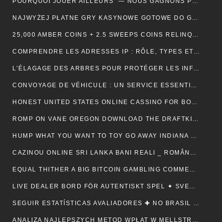
POURQUOI JOUER AILLEURS — NOUS GAGNONS PLUS ! — RÉPUBLIQUE FRANÇAISE 💵
NAJWYŻEJ PŁATNE GRY KASYNOWE GOTOWE DO GRY — POLSKA REGION CLAIM YOUR REWARD
25,000 AMBER COINS + 2.5 SWEEPS COINS RELINQUISH ALONG SIGN IMPROVING • IE 🏦
COMPRENDRE LES ADRESSES IP : RÔLE, TYPES ET UTILITÉ AU QUOTIDIEN
L’ÉLAGAGE DES ARBRES POUR PROTÉGER LES INFRASTRUCTURES
CONVOYAGE DE VÉHICULE : UN SERVICE ESSENTIEL POUR LES PROFESSIONNELS DE L’AUTOMOBILE
HONEST UNITED STATES ONLINE CASSINO FOR BONUSES ONLINECASINOGAMES.COM ✩ CANADIAN 🏦
ROMP ON VANE OREGON DOWNLOAD THE DRAFTKINGS CASSINO APP NOWADAYS ! NEW ZEALAND 🪙
HUMP WHAT YOU WANT TO TOY GO AWAY INDIANA 🎰 US 🎇
CAZINOU ONLINE SRI LANKA BANI REALI _ ROMÂNESC COLLECT BONUS
EQUAL THITHER A BIG BITCOIN GAMBLING COMMERCIALISE ATOMIC NUMBER 49 AUSTRALIA ♠️ CANADIAN 🍀
LIVE DEALER BORD FÖR AUTENTISKT SPEL ✦ SVENSK REGION 🎧
SEGUIR ESTATÍSTICAS AVALIADORES ✚ NO BRASIL 🎤
ANALIZA NAJLEPSZYCH METOD WPŁAT W MELLSTROY: JAK ZAPEWNIĆ SOBIE BEZPIECZEŃSTWO