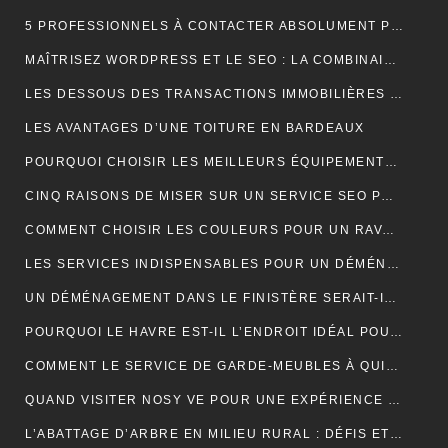
5 PROFESSIONNELS À CONTACTER ABSOLUMENT POUR RÉUSSIR SON MARIAGE
MAÎTRISEZ WORDPRESS ET LE SEO : LA COMBINAISON GAGNANTE POUR VOTRE SITE WEB
LES DESSOUS DES TRANSACTIONS IMMOBILIÈRES DANS LE SECTEUR HÔTELIER
LES AVANTAGES D’UNE TOITURE EN BARDEAUX
POURQUOI CHOISIR LES MEILLEURS ÉQUIPEMENTS D’ISOLATION PHONIQUE POUR TOITURE ?
CINQ RAISONS DE MISER SUR UN SERVICE SEO PROFESSIONNEL
COMMENT CHOISIR LES COULEURS POUR UN RAVALEMENT DE FAÇADE ?
LES SERVICES INDISPENSABLES POUR UN DÉMÉNAGEMENT RÉUSSI EN BRETAGNE
UN DÉMÉNAGEMENT DANS LE FINISTÈRE SERAIT-IL UNE BONNE IDÉE?
POURQUOI LE HAVRE EST-IL L’ENDROIT IDÉAL POUR UN NOUVEAU DÉPART EN 2024 ?
COMMENT LE SERVICE DE GARDE-MEUBLES À QUIMPER PEUT-IL SIMPLIFIER VOTRE DÉMÉNAGEMENT ET PROTÉGER VOS BIENS ?
QUAND VISITER NOSY VE POUR UNE EXPÉRIENCE INOUBLIABLE ?
L’ABATTAGE D’ARBRE EN MILIEU RURAL : DÉFIS ET SOLUTIONS