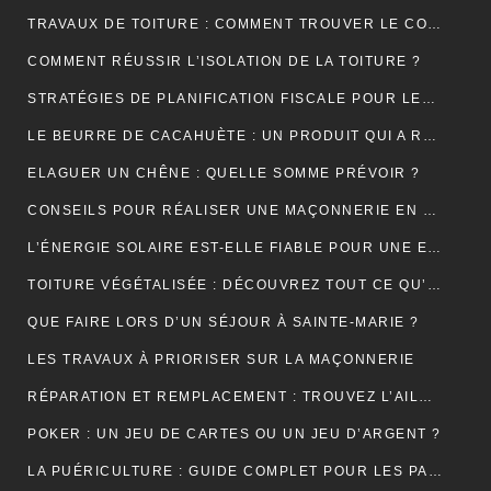
TRAVAUX DE TOITURE : COMMENT TROUVER LE COUVREUR IDÉAL?
COMMENT RÉUSSIR L’ISOLATION DE LA TOITURE ?
STRATÉGIES DE PLANIFICATION FISCALE POUR LES PETITES ET MOYENNES ENTREPRISES
LE BEURRE DE CACAHUÈTE : UN PRODUIT QUI A RÉSISTÉ À TOUTES LES GÉNÉRATIONS
ELAGUER UN CHÊNE : QUELLE SOMME PRÉVOIR ?
CONSEILS POUR RÉALISER UNE MAÇONNERIE EN BRIQUES OU EN PARPAINGS
L’ÉNERGIE SOLAIRE EST-ELLE FIABLE POUR UNE ENTREPRISE ?
TOITURE VÉGÉTALISÉE : DÉCOUVREZ TOUT CE QU’IL FAUT RETENIR À CE SUJET
QUE FAIRE LORS D’UN SÉJOUR À SAINTE-MARIE ?
LES TRAVAUX À PRIORISER SUR LA MAÇONNERIE
RÉPARATION ET REMPLACEMENT : TROUVEZ L’AILE ARRIÈRE PARFAITE POUR RESTAURER VOTRE VÉHICULE
POKER : UN JEU DE CARTES OU UN JEU D’ARGENT ?
LA PUÉRICULTURE : GUIDE COMPLET POUR LES PARENTS MODERNES.