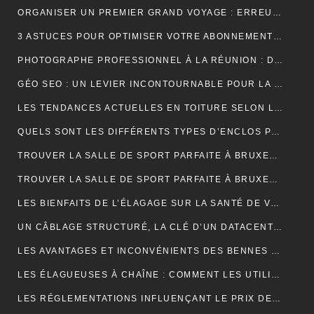
ORGANISER UN PREMIER GRAND VOYAGE : ERREURS À ÉVITER
3 ASTUCES POUR OPTIMISER VOTRE ABONNEMENT IPTV PREMIUM EN FRANCE
PHOTOGRAPHE PROFESSIONNEL À LA RÉUNION : DÉCOUVREZ L’EXPÉRIENCE UNIQUE D’UNE SÉANCE PHOTO EN STUDIO
GÉO SEO : UN LEVIER INCONTOURNABLE POUR LA VISIBILITÉ LOCALE
LES TENDANCES ACTUELLES EN TOITURE SELON LES COUVREURS EXPÉRIMENTÉS
QUELS SONT LES DIFFÉRENTS TYPES D’ENCLOS POUR ANIMAUX ?
TROUVER LA SALLE DE SPORT PARFAITE À BRUXELLES : BIEN PLUS QU’UNE QUESTION D’ADRESSE
TROUVER LA SALLE DE SPORT PARFAITE À BRUXELLES : BIEN PLUS QU’UNE QUESTION D’ADRESSE
LES BIENFAITS DE L’ÉLAGAGE SUR LA SANTÉ DE VOS ARBRES
UN CÂBLAGE STRUCTURÉ, LA CLÉ D’UN DATACENTER MAINTENABLE
LES AVANTAGES ET INCONVÉNIENTS DES BENNES DE LOCATION À PRIX RÉDUIT
LES ÉLAGUEUSES À CHAÎNE : COMMENT LES UTILISER EFFICACEMENT
LES RÉGLEMENTATIONS INFLUENÇANT LE PRIX DES DÉCHARGES DE BENNE