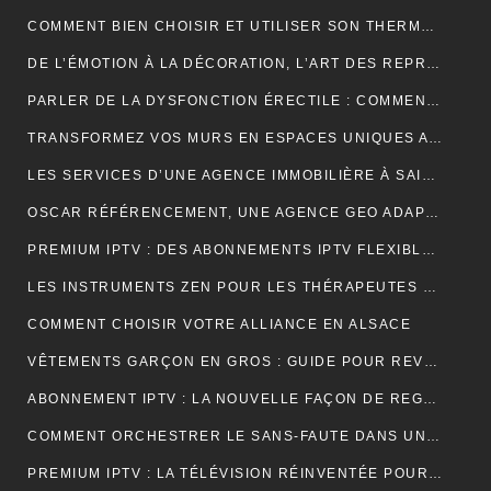
COMMENT BIEN CHOISIR ET UTILISER SON THERMOCYCLEUR AU LABORATOIRE
DE L’ÉMOTION À LA DÉCORATION, L’ART DES REPRODUCTIONS QUI DONNENT VIE À VOS MURS
PARLER DE LA DYSFONCTION ÉRECTILE : COMMENT BRISER LE TABOU ?
TRANSFORMEZ VOS MURS EN ESPACES UNIQUES AVEC UN STICKERS PERSONNALISÉ C-STICKERS
LES SERVICES D’UNE AGENCE IMMOBILIÈRE À SAINT-CYR-SUR-MER EXPLIQUÉS EN DÉTAIL
OSCAR RÉFÉRENCEMENT, UNE AGENCE GEO ADAPTÉE AUX MOTEURS GÉNÉRATIFS
PREMIUM IPTV : DES ABONNEMENTS IPTV FLEXIBLES, STABLES ET COMPLETS
LES INSTRUMENTS ZEN POUR LES THÉRAPEUTES ET PRATIQUANTS DE YOGA
COMMENT CHOISIR VOTRE ALLIANCE EN ALSACE
VÊTEMENTS GARÇON EN GROS : GUIDE POUR REVENDEURS ET MAGASINS
ABONNEMENT IPTV : LA NOUVELLE FAÇON DE REGARDER LA TÉLÉVISION
COMMENT ORCHESTRER LE SANS-FAUTE DANS UNE LOCATION SAISONNIÈRE ?
PREMIUM IPTV : LA TÉLÉVISION RÉINVENTÉE POUR UNE EXPÉRIENCE SUR MESURE