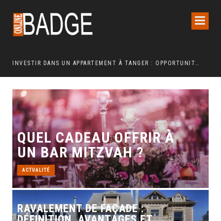
INVESTIR DANS UN APPARTEMENT À TANGER : OPPORTUNITÉS ET POINTS ESSENTIELS À CONNAÎTRE
COMMENT UNE REFONTE TECHNIQUE AXÉE SUR LES SIGNAUX WEB ESSENTIELS A BOOSTÉ LES VENTES D’UNE BOUTIQUE EN LIGNE
QUEL CADEAU OFFRIR À
UN BAR MITZVAH ?
ACTUALITÉ
RAVALEMENT DE FAÇADE :
DÉFINITION, AVANTAGES ET