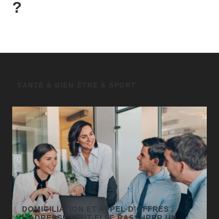
?
SANTÉ & BIEN-ÊTRE & SPORT
GÉO SEO : UN LEVIER
INCONTOURNABLE POUR LA VISIBILITÉ
LOCALE
BUSINESS