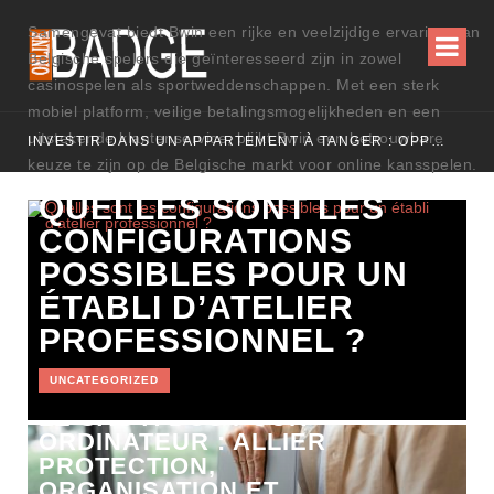
Samengevat biedt Bwin een rijke en veelzijdige ervaring aan
Belgische spelers die geïnteresseerd zijn in zowel
casinospelen als sportweddenschappen. Met een sterk
mobiel platform, veilige betalingsmogelijkheden en een
uitstekende klantenservice, blijkt Bwin een betrouwbare
INVESTIR DANS UN APPARTEMENT À TANGER : OPPORTUNITÉS ET POINTS ESSENTIELS À CONNAÎTRE
keuze te zijn op de Belgische markt voor online kansspelen.
QUELLES SONT LES
CONFIGURATIONS
POSSIBLES POUR UN
ÉTABLI D’ATELIER
PROFESSIONNEL ?
UNCATEGORIZED
LE SAC À DOS POUR
ORDINATEUR : ALLIER
PROTECTION,
ORGANISATION ET