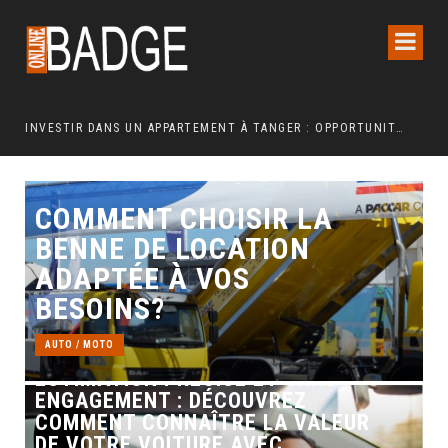
INVESTIR DANS UN APPARTEMENT À TANGER : OPPORTUNITÉS ET POINTS ESSENTIELS À CONNAÎTRE
COMMENT UNE REFONTE TECHNIQUE AXÉE SUR LES SIGNAUX WEB ESSENTIELS A BOOSTÉ LES VENTES D’UNE BOUTIQUE EN LIGNE
COMMENT CHOISIR LA
BENNE DE LOCATION
ADAPTÉE À VOS
BESOINS?
AUTO / MOTO
ESTIMATION PRÉCISE ET SANS
ENGAGEMENT : DÉCOUVREZ
COMMENT CONNAÎTRE LA VALEUR
DE VOTRE VOITURE AVEC