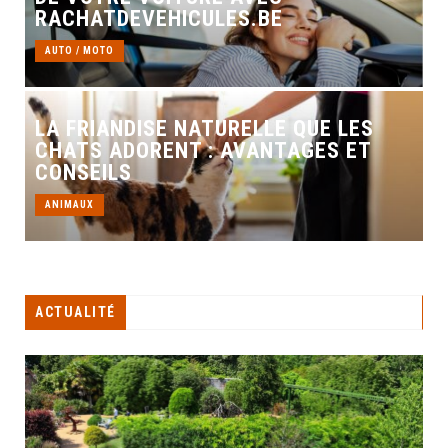
RACHATDEVEHICULES.BE
AUTO / MOTO
LA FRIANDISE NATURELLE QUE LES
CHATS ADORENT : AVANTAGES ET
CONSEILS
ANIMAUX
ACTUALITÉ