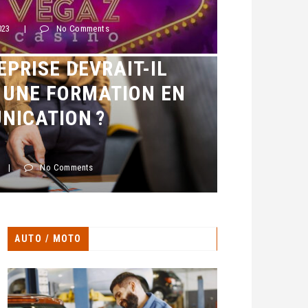
023
|
No Comments
UOI UN MANAGER
EPRISE DEVRAIT-IL
 UNE FORMATION EN
NICATION ?
|
No Comments
AUTO / MOTO