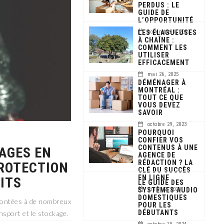
PERDUS : LE
GUIDE DE
L’OPPORTUNITÉ
LES ÉLAGUEUSES
novembre 1, 2023
À CHAÎNE :
COMMENT LES
UTILISER
EFFICACEMENT
mai 26, 2025
DÉMÉNAGER À
MONTRÉAL :
TOUT CE QUE
VOUS DEVEZ
SAVOIR
octobre 29, 2023
POURQUOI
CONFIER VOS
CONTENUS À UNE
AGES EN
AGENCE DE
RÉDACTION ? LA
PROTECTION
CLÉ DU SUCCÈS
EN LIGNE
ITS
LE GUIDE DES
SYSTÈMES AUDIO
juillet 2, 2024
DOMESTIQUES
frontées à de nombreux
POUR LES
DÉBUTANTS
nsport et le stockage.