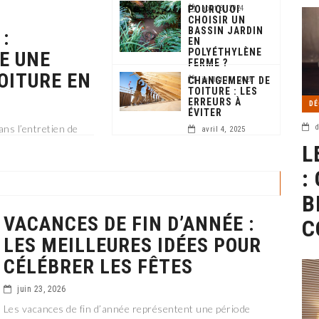
POURQUOI
août 8, 2024
CHOISIR UN
BASSIN JARDIN
:
EN
POLYÉTHYLÈNE
E UNE
FERME ?
OITURE EN
CHANGEMENT DE
juillet 14, 2026
TOITURE : LES
ERREURS À
DÉ
ÉVITER
ans l’entretien de
d
avril 4, 2025
 une toiture en pente
L
hension approfondie
:
B
VACANCES DE FIN D’ANNÉE :
C
LES MEILLEURES IDÉES POUR
CÉLÉBRER LES FÊTES
juin 23, 2026
Les vacances de fin d’année représentent une période