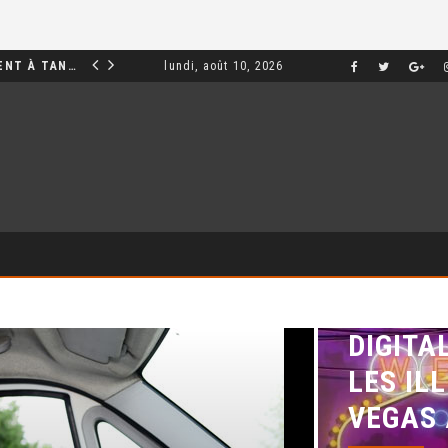
INVESTIR DANS UN APPARTEMENT À TANGER : OPPORTUNITÉS ET POINTS ESSENTIELS À CONNAÎTRE
lundi, août 10, 2026
MARKETING
DÉCOU
EXPÉRI
DIGITA
LES IL
VEGAS 