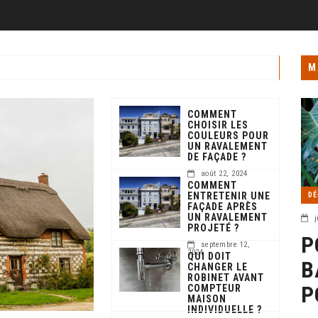
M
COMMENT
CHOISIR LES
COULEURS POUR
UN RAVALEMENT
DE FAÇADE ?
août 22, 2024
COMMENT
ENTRETENIR UNE
DÉ
FAÇADE APRÈS
UN RAVALEMENT
j
PROJETÉ ?
P
septembre 12,
2024
QUI DOIT
B
CHANGER LE
ROBINET AVANT
P
COMPTEUR
MAISON
INDIVIDUELLE ?