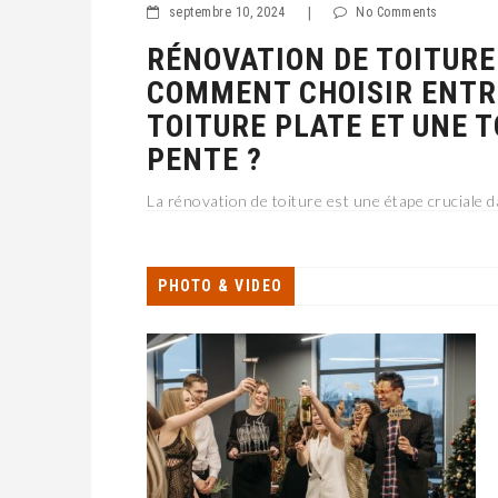
septembre 10, 2024
|
No Comments
RÉNOVATION DE TOITURE 
COMMENT CHOISIR ENTR
TOITURE PLATE ET UNE T
PENTE ?
La rénovation de toiture est une étape cruciale d
votre maison. Choisir entre une toiture plate et
peut sembler une tâche ardue, mais une compré
des avantages et des inconvénients d
PHOTO & VIDEO