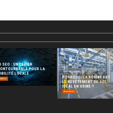
 SEO : UN LEVIER
CONTOURNABLE POUR LA
IBILITÉ LOCALE
POURQUOI LA RÉSINE EST
INESS
LE REVÊTEMENT DE SOL
IDÉAL EN USINE ?
BUSINESS