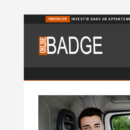
POURQUOI CHOISIR UN BASSIN JARDIN EN POLYÉTHYLÈNE FERME ?
IMMOBILIER