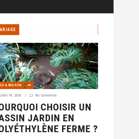
ARIAGE
CO & MAISON
uillet 14, 2026
|
No Comments
OURQUOI CHOISIR UN
ASSIN JARDIN EN
OLYÉTHYLÈNE FERME ?