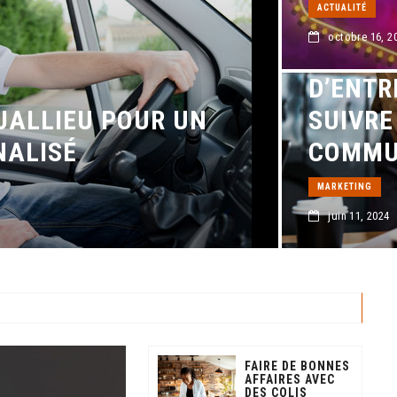
ACTUALITÉ
octobre 16, 2
POURQ
D’ENTR
JALLIEU POUR UN
SUIVRE
NALISÉ
COMMU
MARKETING
juin 11, 2024
FAIRE DE BONNES
AFFAIRES AVEC
DES COLIS