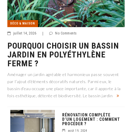
DÉCO & MAISON
juillet 14, 2026
|
No Comments
POURQUOI CHOISIR UN BASSIN
JARDIN EN POLYÉTHYLÈNE
FERME ?
Aménager un jardin agréable et harmonieux passe souvent
par l’ajout d’éléments décoratifs naturels. Parmi eux, le
bassin d’eau occupe une place importante, car il apporte à la
fois esthétique, détente et biodiversité. Le bassin jardin
RÉNOVATION COMPLÈTE
D’UN LOGEMENT : COMMENT
PROCÉDER ?
août 19, 2024