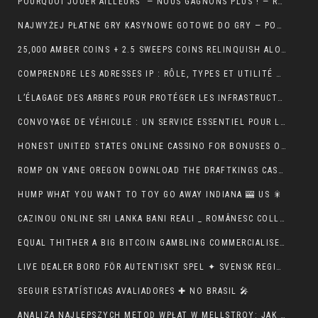
POURQUOI JOUER AILLEURS — NOUS GAGNONS PLUS ! — RÉPUBLIQUE FRANÇAISE 💵
NAJWYŻEJ PŁATNE GRY KASYNOWE GOTOWE DO GRY — POLSKA REGION CLAIM YOUR REWARD
25,000 AMBER COINS + 2.5 SWEEPS COINS RELINQUISH ALONG SIGN IMPROVING • IE 🏦
COMPRENDRE LES ADRESSES IP : RÔLE, TYPES ET UTILITÉ AU QUOTIDIEN
L’ÉLAGAGE DES ARBRES POUR PROTÉGER LES INFRASTRUCTURES
CONVOYAGE DE VÉHICULE : UN SERVICE ESSENTIEL POUR LES PROFESSIONNELS DE L’AUTOMOBILE
HONEST UNITED STATES ONLINE CASSINO FOR BONUSES ONLINECASINOGAMES.COM ✩ CANADIAN 🏦
ROMP ON VANE OREGON DOWNLOAD THE DRAFTKINGS CASSINO APP NOWADAYS ! NEW ZEALAND 🪙
HUMP WHAT YOU WANT TO TOY GO AWAY INDIANA 🎰 US 🎇
CAZINOU ONLINE SRI LANKA BANI REALI _ ROMÂNESC COLLECT BONUS
EQUAL THITHER A BIG BITCOIN GAMBLING COMMERCIALISE ATOMIC NUMBER 49 AUSTRALIA ♠️ CANADIAN 🍀
LIVE DEALER BORD FÖR AUTENTISKT SPEL ✦ SVENSK REGION 🎧
SEGUIR ESTATÍSTICAS AVALIADORES ✚ NO BRASIL 🎤
ANALIZA NAJLEPSZYCH METOD WPŁAT W MELLSTROY: JAK ZAPEWNIĆ SOBIE BEZPIECZEŃSTWO