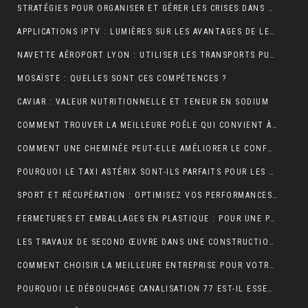
STRATÉGIES POUR ORGANISER ET GÉRER LES CRISES DANS UNE ENTREPRISE
APPLICATIONS IPTV : LUMIÈRES SUR LES AVANTAGES DE LEUR UTILISATION
NAVETTE AÉROPORT LYON : UTILISER LES TRANSPORTS PUBLICS ET TAXIS
MOSAÏSTE : QUELLES SONT CES COMPÉTENCES ?
CAVIAR : VALEUR NUTRITIONNELLE ET TENEUR EN SODIUM
COMMENT TROUVER LA MEILLEURE POÊLE QUI CONVIENT À VOTRE MAISON ?
COMMENT UNE CHEMINÉE PEUT-ELLE AMÉLIORER LE CONFORT ET L’ESTHÉTIQUE DE VOTRE MAISON ?
POURQUOI LE TAXI ASTÉRIX SONT-ILS PARFAITS POUR LES TOURISTES ?
SPORT ET RÉCUPÉRATION : OPTIMISEZ VOS PERFORMANCES AVEC LES HUILES CBD À PARIS
FERMETURES ET EMBALLAGES EN PLASTIQUE : POUR UNE PROTECTION OPTIMALE DE VOS PRODUITS
LES TRAVAUX DE SECOND ŒUVRE DANS UNE CONSTRUCTION DE MAISON
COMMENT CHOISIR LA MEILLEURE ENTREPRISE POUR VOTRE DÉMÉNAGEMENT PARIS MARSEILLE?
POURQUOI LE DÉBOUCHAGE CANALISATION 77 EST-IL ESSENTIEL POUR ÉVITER LES DÉSAGRÉMENTS MAJEURS ?