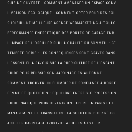
CUISINE OUVERTE : COMMENT AMÉNAGER UN ESPACE CONVIVIAL ET FONCTIONNEL ?
LIVRAISON ÉCOLOGIQUE : COMMENT OPTER POUR DES SOLUTIONS DE LIVRAISON DURABLES POUR VOS ACHATS EN LIGNE
CHOISIR UNE MEILLEURE AGENCE WEBMARKETING À TOULOUSE : 4 CRITÈRES À CONSIDÉRER
PERFORMANCE ÉNERGÉTIQUE DES PORTES DE GARAGE ENROULABLES : ALUMINIUM, PVC OU ACIER ?
L’IMPACT DE L’OREILLER SUR LA QUALITÉ DU SOMMEIL : CE QUE VOUS DEVEZ SAVOIR POUR OPTIMISER VOTRE REPOS
TEMPÊTE BORIS : LES CONSÉQUENCES SONT GRAVES DANS CERTAINS PAYS EUROPÉENS
L’ESSENTIEL À SAVOIR SUR LA PUÉRICULTURE DE L’ENFANT
GUIDE POUR RÉUSSIR SON JARDINAGE EN AUTOMNE
COMMENT TROUVER UN PLOMBIER DE CONFIANCE À BORDEAUX ?
FEMME ET QUOTIDIEN : ÉQUILIBRE ENTRE VIE PROFESSIONNELLE ET PERSONNELLE
GUIDE PRATIQUE POUR DEVENIR UN EXPERT EN PARIS ET EN JEUX
MANAGEMENT DE TRANSITION : LA SOLUTION POUR RÉUSSIR LES TRANSFORMATIONS COMPLEXES EN ENTREPRISE
ACHETER CARRELAGE 120×120 : 4 PIÈGES À ÉVITER