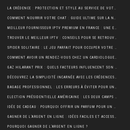
LA CRÉDENCE : PROTECTION ET STYLE AU SERVICE DE VOTRE INTÉRIEUR
COMMENT NOURRIR VOTRE CHAT : GUIDE ULTIME SUR LA NUTRITION ADAPTÉE ET OPTIMALE
MEILLEUR FOURNISSEUR IPTV PREMIUM EN FRANCE : UNE EXPÉRIENCE TÉLÉVISUELLE SUR MESURE
TROUVER LE MEILLEUR IPTV : CONSEILS POUR SE RETROUVER PLUS FACILEMENT
SPIDER SOLITAIRE : LE JEU PARFAIT POUR OCCUPER VOTRE TEMPS LIBRE ET STIMULER VOTRE CERVEAU !
COMMENT AVOIR UN RENDEZ-VOUS CHEZ UN CARDIOLOGUE À FÈS ?
GAZ HILARANT PRIX : QUELS FACTEURS INFLUENCENT SON COÛT ET OÙ LE TROUVER AU MEILLEUR TARIF ?
DÉCOUVREZ LA SIMPLICITÉ INCARNÉE AVEC LES CRÉDENCES DE CUISINE EFFET MARBRE
BAGAGE PROFESSIONNEL : LES ERREURS À ÉVITER POUR UN LOOK RAFFINÉ
ELECTION PRÉSIDENTIELLE AMÉRICAINE : LES DEUX CAMPS SONT RELIÉS PAR LEURS CRAINTES
IDÉE DE CADEAU : POURQUOI OFFRIR UN PARFUM POUR UN ANNIVERSAIRE ?
GAGNER DE L’ARGENT EN LIGNE : IDÉES FACILES ET ACCESSIBLES POUR DÉBUTANTS
POURQUOI GAGNER DE L’ARGENT EN LIGNE ?