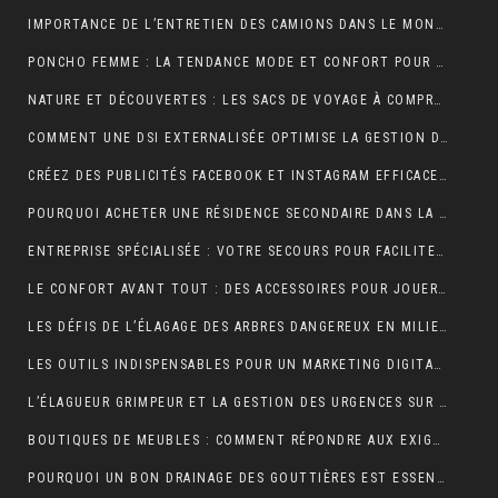
IMPORTANCE DE L’ENTRETIEN DES CAMIONS DANS LE MONDE DU TRANSPORT ROUTIER
PONCHO FEMME : LA TENDANCE MODE ET CONFORT POUR L’HIVER
NATURE ET DÉCOUVERTES : LES SACS DE VOYAGE À COMPRESSION POUR OPTIMISER CHAQUE AVENTURE
COMMENT UNE DSI EXTERNALISÉE OPTIMISE LA GESTION DE VOTRE SYSTÈME D’INFORMATION ?
CRÉEZ DES PUBLICITÉS FACEBOOK ET INSTAGRAM EFFICACES POUR VOTRE BUSINESS
POURQUOI ACHETER UNE RÉSIDENCE SECONDAIRE DANS LA STATION BALNÉAIRE DE PORTICCIO EN CORSE DU SUD, DANS LE GOLFE D’AJACCIO ?
ENTREPRISE SPÉCIALISÉE : VOTRE SECOURS POUR FACILITER VOTRE DÉMÉNAGEMENT
LE CONFORT AVANT TOUT : DES ACCESSOIRES POUR JOUER PENDANT DES HEURES
LES DÉFIS DE L’ÉLAGAGE DES ARBRES DANGEREUX EN MILIEU RÉSIDENTIEL
LES OUTILS INDISPENSABLES POUR UN MARKETING DIGITAL RÉUSSI
L’ÉLAGUEUR GRIMPEUR ET LA GESTION DES URGENCES SUR LES ARBRES DANGEREUX
BOUTIQUES DE MEUBLES : COMMENT RÉPONDRE AUX EXIGENCES DES CLIENTS POINTILLEUX ?
POURQUOI UN BON DRAINAGE DES GOUTTIÈRES EST ESSENTIEL POUR VOTRE MAISON ?