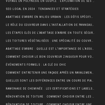
VOYAGE EN POLYNÉSIE EN COUPLE : EXPLORATION DE SES PLUS BELLES ÎLES
SEO LOCAL EN 2024 : TENDANCES ET STRATÉGIES
ABATTAGE D’ARBRE EN MILIEU URBAIN : LES DÉFIS SPÉCIFIQUES
LE RÔLE DU COUVREUR DANS L’INSTALLATION DE PANNEAUX SOLAIRES
LES ÉTAPES CLÉS DE L’ABATTAGE D’ARBRE EN TOUTE SÉCURITÉ
LES TOITURES VÉGÉTALISÉES : UNE SPÉCIALITÉ DU COUVREUR
ABATTAGE D’ARBRE : QUELLE EST L’IMPORTANCE DE L’ASSURANCE ?
COMMENT CHOISIR LE BON COUVREUR ZINGUEUR POUR VOTRE PROJET ?
ÉVÉNEMENTS FORMELS : LA CLÉ DU CHIC
COMMENT ENTRETENIR UNE FAÇADE APRÈS UN RAVALEMENT PROJETÉ ?
QUELLES SONT LES DIFFÉRENCES ENTRE UN COURS DE PIANO À DOMICILE ET CHEZ UN PROFESSEUR ?
RAMONAGE DE CHEMINÉE : LES CERTIFICATIONS ET LABELS À CONNAÎTRE
RÉNOVATION DE TOITURE : COMMENT CHOISIR ENTRE LES DIFFÉRENTS TYPES D’ISOLANTS ?
RÉNOVATION DE TOITURE : COMMENT CHOISIR ENTRE UNE TOITURE PLATE ET UNE TOITURE EN PENTE ?