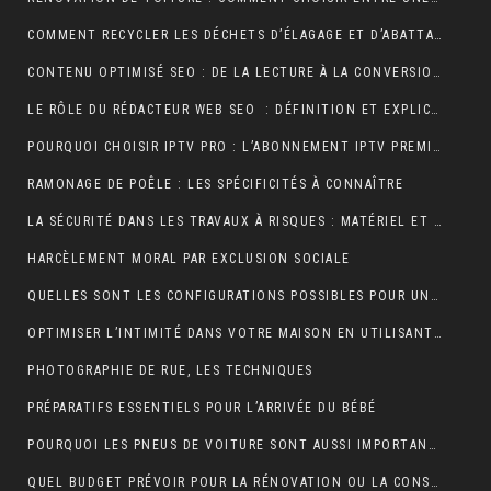
COMMENT RECYCLER LES DÉCHETS D’ÉLAGAGE ET D’ABATTAGE ?
CONTENU OPTIMISÉ SEO : DE LA LECTURE À LA CONVERSION
LE RÔLE DU RÉDACTEUR WEB SEO : DÉFINITION ET EXPLICATIONS
POURQUOI CHOISIR IPTV PRO : L’ABONNEMENT IPTV PREMIUM ULTIME
RAMONAGE DE POÊLE : LES SPÉCIFICITÉS À CONNAÎTRE
LA SÉCURITÉ DANS LES TRAVAUX À RISQUES : MATÉRIEL ET OBLIGATIONS
HARCÈLEMENT MORAL PAR EXCLUSION SOCIALE
QUELLES SONT LES CONFIGURATIONS POSSIBLES POUR UN ÉTABLI D’ATELIER PROFESSIONNEL ?
OPTIMISER L’INTIMITÉ DANS VOTRE MAISON EN UTILISANT DES VOLETS ROULANTS
PHOTOGRAPHIE DE RUE, LES TECHNIQUES
PRÉPARATIFS ESSENTIELS POUR L’ARRIVÉE DU BÉBÉ
POURQUOI LES PNEUS DE VOITURE SONT AUSSI IMPORTANTS ?
QUEL BUDGET PRÉVOIR POUR LA RÉNOVATION OU LA CONSTRUCTION DE LA TOITURE ?