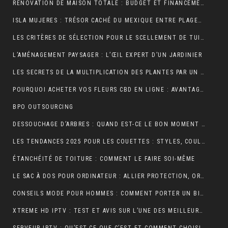
RÉNOVATION DE MAISON TOTALE : BUDGET ET FINANCEMENT
ISLA MUJERES : TRÉSOR CACHÉ DU MEXIQUE ENTRE PLAGES DE RÊVE ET AVENTURES TROPICALES
LES CRITÈRES DE SÉLECTION POUR LE SCELLEMENT DE TUILE DE RIVE
L’AMÉNAGEMENT PAYSAGER : L’ŒIL EXPERT D’UN JARDINIER
LES SECRETS DE LA MULTIPLICATION DES PLANTES PAR UN JARDINIER
POURQUOI ACHETER VOS FLEURS CBD EN LIGNE : AVANTAGES, BIENFAITS ET CONSEILS
BPO OUTSOURCING
DESSOUCHAGE D’ARBRES : QUAND EST-CE LE BON MOMENT POUR LE FAIRE ?
LES TENDANCES 2025 POUR LES COUETTES : STYLES, COULEURS ET MATÉRIAUX
ÉTANCHÉITÉ DE TOITURE : COMMENT LE FAIRE SOI-MÊME
LE SAC À DOS POUR ORDINATEUR : ALLIER PROTECTION, ORGANISATION ET ÉLÉGANCE AU QUOTIDIEN
CONSEILS MODE POUR HOMMES : COMMENT PORTER UN BIJOU MÉDAILLE AVEC STYLE ?
XTREME HD IPTV : TEST ET AVIS SUR L’UNE DES MEILLEURES OFFRES DU MARCHÉ