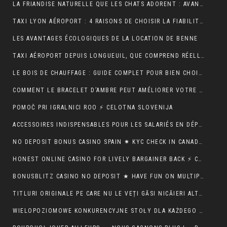
LA FRIANDISE NATURELLE QUE LES CHATS ADORENT : AVANTAGES ET CONSEILS
TAXI LYON AÉROPORT : 4 RAISONS DE CHOISIR LA FIABILITÉ ET LE CONFORT POUR VOS TRAJETS
LES AVANTAGES ÉCOLOGIQUES DE LA LOCATION DE BENNE
TAXI AÉROPORT DEPUIS LONGUEUIL, QUE COMPREND RÉELLEMENT LE PRIX ANNONCÉ ?
LE BOIS DE CHAUFFAGE : GUIDE COMPLET POUR BIEN CHOISIR SON COMBUSTIBLE
COMMENT LE BRACELET D’AMBRE PEUT AMÉLIORER VOTRE QUOTIDIEN
POMOČ PRI IGRALNICI ROO ⚡ CELOTNA SLOVENIJA
ACCESSOIRES INDISPENSABLES POUR LES SALARIÉS EN DÉPLACEMENT PROFESSIONNEL
NO DEPOSIT BONUS CASINO SPAIN ✷ KYC CHECK IN CANADA 🍀
HONEST ONLINE CASINO FOR LIVELY BARGAINER BACK ⚡️ CA ♦️
BONUSBLITZ CASINO NO DEPOSIT ★ HAVE FUN ON MULTIPLE PLATFORMS AUTOMATICALLY CANADIAN FEDERATION 💸
TITLURI ORIGINALE PE CARE NU LE VEȚI GĂSI NICĂIERI ALTUNDEVA. ♬ CONSTANȚA 🔮
WIELOPOZIOMOWE KONKURENCYJNE STOŁY DLA KAŻDEGO POZIOMU UMIEJĘTNOŚCI · RZECZPOSPOLITA POLSKA 💵