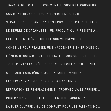
TRAVAUX DE TOITURE : COMMENT TROUVER LE COUVREUR IDÉAL?
COMMENT RÉUSSIR L’ISOLATION DE LA TOITURE ?
STRATÉGIES DE PLANIFICATION FISCALE POUR LES PETITES ET MOYENNES ENTREPRISES
LE BEURRE DE CACAHUÈTE : UN PRODUIT QUI A RÉSISTÉ À TOUTES LES GÉNÉRATIONS
ELAGUER UN CHÊNE : QUELLE SOMME PRÉVOIR ?
CONSEILS POUR RÉALISER UNE MAÇONNERIE EN BRIQUES OU EN PARPAINGS
L’ÉNERGIE SOLAIRE EST-ELLE FIABLE POUR UNE ENTREPRISE ?
TOITURE VÉGÉTALISÉE : DÉCOUVREZ TOUT CE QU’IL FAUT RETENIR À CE SUJET
QUE FAIRE LORS D’UN SÉJOUR À SAINTE-MARIE ?
LES TRAVAUX À PRIORISER SUR LA MAÇONNERIE
RÉPARATION ET REMPLACEMENT : TROUVEZ L’AILE ARRIÈRE PARFAITE POUR RESTAURER VOTRE VÉHICULE
POKER : UN JEU DE CARTES OU UN JEU D’ARGENT ?
LA PUÉRICULTURE : GUIDE COMPLET POUR LES PARENTS MODERNES.