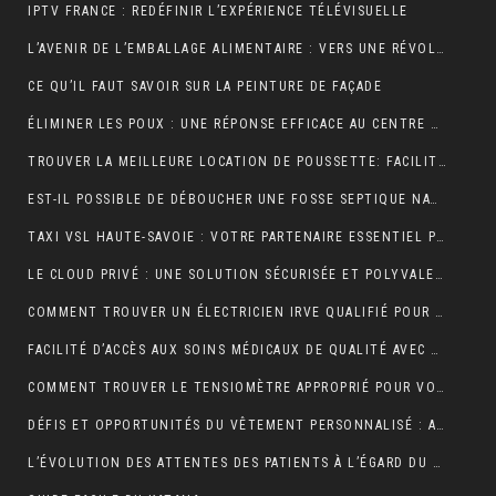
IPTV FRANCE : REDÉFINIR L’EXPÉRIENCE TÉLÉVISUELLE
L’AVENIR DE L’EMBALLAGE ALIMENTAIRE : VERS UNE RÉVOLUTION DURABLE ?
CE QU’IL FAUT SAVOIR SUR LA PEINTURE DE FAÇADE
ÉLIMINER LES POUX : UNE RÉPONSE EFFICACE AU CENTRE DE TRAITEMENT DES POUX À LYON
TROUVER LA MEILLEURE LOCATION DE POUSSETTE: FACILITEZ VOS DÉPLACEMENTS AVEC BÉBÉ
EST-IL POSSIBLE DE DÉBOUCHER UNE FOSSE SEPTIQUE NATURELLEMENT ?
TAXI VSL HAUTE-SAVOIE : VOTRE PARTENAIRE ESSENTIEL POUR DES DÉPLACEMENTS MÉDICAUX SÛRS ET CONFORTABLES
LE CLOUD PRIVÉ : UNE SOLUTION SÉCURISÉE ET POLYVALENTE POUR LE STOCKAGE ET L’ACCÈS AUX DONNÉES
COMMENT TROUVER UN ÉLECTRICIEN IRVE QUALIFIÉ POUR VOTRE PROJET DE MOBILITÉ ÉLECTRIQUE ?
FACILITÉ D’ACCÈS AUX SOINS MÉDICAUX DE QUALITÉ AVEC LES TAXIS VSL DE CLERMONT-FERRAND
COMMENT TROUVER LE TENSIOMÈTRE APPROPRIÉ POUR VOUS?
DÉFIS ET OPPORTUNITÉS DU VÊTEMENT PERSONNALISÉ : ANALYSE DU SECTEUR
L’ÉVOLUTION DES ATTENTES DES PATIENTS À L’ÉGARD DU TÉLÉSECRÉTARIAT MÉDICAL : SERVICES PERSONNALISÉS, RÉPONSE RAPIDE ET DISPONIBILITÉ