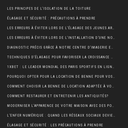
LES PRINCIPES DE L’ISOLATION DE LA TOITURE
ÉLAGAGE ET SÉCURITÉ : PRÉCAUTIONS À PRENDRE
LES ERREURS À ÉVITER LORS DE L’ÉLAGAGE DES JEUNES ARBRES
LES ERREURS À ÉVITER LORS DE L’INSTALLATION D’UNE NOUVELLE TOITURE
DIAGNOSTIC PRÉCIS GRÂCE À NOTRE CENTRE D’IMAGERIE ET SCANNER MODERNE
TECHNIQUES D’ÉLAGAGE POUR FAVORISER LA CROISSANCE DES ARBRES
1XBET : LE LEADER MONDIAL DES PARIS SPORTIFS EN LIGNE GRÂCE À UNE PLATEFORME CONVIVIALE ET UNE DIVERSITÉ DE MARCHÉS
POURQUOI OPTER POUR LA LOCATION DE BENNE POUR VOS PROJETS DE CONSTRUCTION?
COMMENT CHOISIR LA BENNE DE LOCATION ADAPTÉE À VOS BESOINS?
COMMENT RESTAURER ET ENTRETENIR LES ANTIQUITÉS?
MODERNISER L’APPARENCE DE VOTRE MAISON AVEC DES PORTES DE GARAGE SECTIONNELLES (ADOPTEZ LES PORTES AMC)
L’ENFER NUMÉRIQUE : QUAND LES RÉSEAUX SOCIAUX DEVIENNENT UN CAUCHEMAR
ÉLAGAGE ET SÉCURITÉ : LES PRÉCAUTIONS À PRENDRE