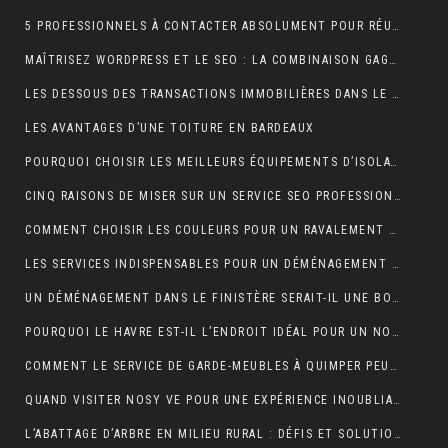
5 PROFESSIONNELS À CONTACTER ABSOLUMENT POUR RÉUSSIR SON MARIAGE
MAÎTRISEZ WORDPRESS ET LE SEO : LA COMBINAISON GAGNANTE POUR VOTRE SITE WEB
LES DESSOUS DES TRANSACTIONS IMMOBILIÈRES DANS LE SECTEUR HÔTELIER
LES AVANTAGES D’UNE TOITURE EN BARDEAUX
POURQUOI CHOISIR LES MEILLEURS ÉQUIPEMENTS D’ISOLATION PHONIQUE POUR TOITURE ?
CINQ RAISONS DE MISER SUR UN SERVICE SEO PROFESSIONNEL
COMMENT CHOISIR LES COULEURS POUR UN RAVALEMENT DE FAÇADE ?
LES SERVICES INDISPENSABLES POUR UN DÉMÉNAGEMENT RÉUSSI EN BRETAGNE
UN DÉMÉNAGEMENT DANS LE FINISTÈRE SERAIT-IL UNE BONNE IDÉE?
POURQUOI LE HAVRE EST-IL L’ENDROIT IDÉAL POUR UN NOUVEAU DÉPART EN 2024 ?
COMMENT LE SERVICE DE GARDE-MEUBLES À QUIMPER PEUT-IL SIMPLIFIER VOTRE DÉMÉNAGEMENT ET PROTÉGER VOS BIENS ?
QUAND VISITER NOSY VE POUR UNE EXPÉRIENCE INOUBLIABLE ?
L’ABATTAGE D’ARBRE EN MILIEU RURAL : DÉFIS ET SOLUTIONS