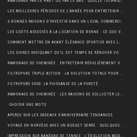
RAMONAGE PAR LE HAUT OU PAR LE BAS : QUELLE TECHNIQUE EST LA PLUS EFFICACE ?
LES MEILLEURES PÉRIODES DE L’ANNÉE POUR ENTRETENIR VOS GOUTTIÈRES
6 BONNES RAISONS D’INVESTIR DANS UN LOCAL COMMERCIAL
LES COÛTS ASSOCIÉS À LA LOCATION DE BENNE : CE QUE VOUS DEVEZ SAVOIR
COMMENT METTRE EN AVANT ÉLÉGANCE SPORTIVE AVEC LE POLO RUGBY ALL BLACK ?
LES SIGNES INDIQUANT QU’IL EST TEMPS DE RÉNOVER VOTRE TOITURE
RAMONAGE DE CHEMINÉE : ENTRETENIR RÉGULIÈREMENT VOS CONDUITS DE FUMÉE
FILTROPURE TRIPLE ACTION : LA SOLUTION TOTALE POUR L’EAU
FILTROPURE 5000: LA PUISSANCE DE LA PURETÉ
RAMONAGE DE CHEMINÉE : LES RAISONS DE SOLLICITER LES SERVICES D’UN PROFESSIONNEL
CHOISIR UNE MOTO
APERÇU SUR LES CADEAUX D’ANNIVERSAIRE TENDANCES
VOYAGE EN NORVÈGE AVEC UN BUDGET SERRÉ : QUELQUES PETITS CONSEILS
IMPRESSION SUR BANDEAU DE TENNIS : L’ÉVOLUTION MODERNE