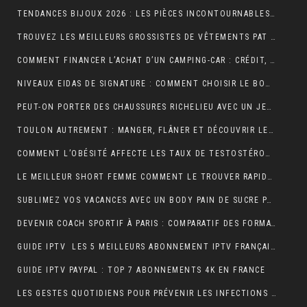
TENDANCES BIJOUX 2026 : LES PIÈCES INCONTOURNABLES À PORTER CETTE ANNÉE
TROUVEZ LES MEILLEURS GROSSISTES DE VÊTEMENTS PAT PATROUILLE POUR BOOSTER VOTRE ACTIVITÉ DE REVENTE RENTABLE
COMMENT FINANCER L’ACHAT D’UN CAMPING-CAR : CRÉDIT, LEASING OU PAIEMENT COMPTANT ?
NIVEAUX EIDAS DE SIGNATURE : COMMENT CHOISIR LE BON NIVEAU POUR SÉCURISER VOS DOCUMENTS
PEUT-ON PORTER DES CHAUSSURES RICHELIEU AVEC UN JEAN ?
TOULON AUTREMENT : MANGER, FLÂNER ET DÉCOUVRIR LES VRAIES BONNES ADRESSES
COMMENT L’OBÉSITÉ AFFECTE LES TAUX DE TESTOSTÉRONE ET LA LIBIDO MASCULINE
LE MEILLEUR SHORT FEMME COMMENT LE TROUVER RAPIDEMENT ET EFFICACEMENT
SUBLIMEZ VOS VACANCES AVEC UN BODY PAIN DE SUCRE PARFAIT POUR UN LOOK ÉLÉGANT EN VOYAGE
DEVENIR COACH SPORTIF À PARIS : COMPARATIF DES FORMATIONS CQP FITNESS
GUIDE IPTV LES 5 MEILLEURS ABONNEMENT IPTV FRANÇAIS 4K
GUIDE IPTV PAYPAL : TOP 7 ABONNEMENTS 4K EN FRANCE
LES GESTES QUOTIDIENS POUR PRÉVENIR LES INFECTIONS CHEZ LES VOLAILLES