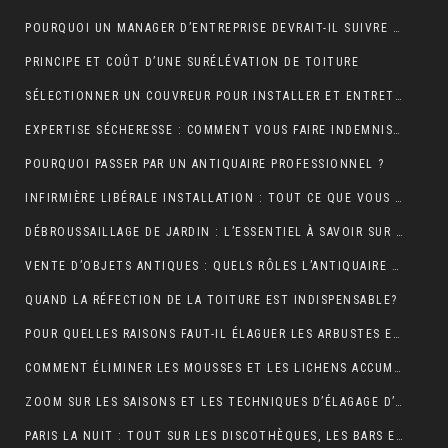
POURQUOI UN MANAGER D’ENTREPRISE DEVRAIT-IL SUIVRE UNE FORMATION EN COMMUNICATION ?
PRINCIPE ET COÛT D’UNE SURÉLÉVATION DE TOITURE
SÉLECTIONNER UN COUVREUR POUR INSTALLER ET ENTRETENIR VOTRE TOIT
EXPERTISE SÉCHERESSE : COMMENT VOUS FAIRE INDEMNISER PAR VOTRE ASSURANCE HABITATION ?
POURQUOI PASSER PAR UN ANTIQUAIRE PROFESSIONNEL ?
INFIRMIÈRE LIBÉRALE INSTALLATION : TOUT CE QUE VOUS DEVEZ SAVOIR
DÉBROUSSAILLAGE DE JARDIN : L’ESSENTIEL À SAVOIR SUR CETTE OPÉRATION
VENTE D’OBJETS ANTIQUES : QUELS RÔLES L’ANTIQUAIRE ASSURE-T-IL ?
QUAND LA RÉFECTION DE LA TOITURE EST INDISPENSABLE?
POUR QUELLES RAISONS FAUT-IL ÉLAGUER LES ARBUSTES ET LES ARBRES ?
COMMENT ÉLIMINER LES MOUSSES ET LES LICHENS ACCUMULÉS SUR LE TOIT ?
ZOOM SUR LES SAISONS ET LES TECHNIQUES D’ÉLAGAGE D’ARBRE
PARIS LA NUIT : TOUT SUR LES DISCOTHÈQUES, LES BARS ET LA VIE NOCTURNE