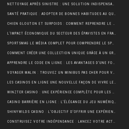
NETTOYAGE APRÈS SINISTRE : UNE SOLUTION INDISPENSABLE POUR RETROUVER DES ESPACES SÛRS ET SALUBRES
SANTÉ PRATIQUE : ADOPTER DE BONNES HABITUDES AU QUOTIDIEN
CHIEN GLOUTON ET SURPOIDS : COMMENT REPRENDRE LE CONTRÔLE DES PORTIONS ?
L’IMPACT ÉCONOMIQUE DU SECTEUR DES ÉPAVISTES EN FRANCE
SPORTSMAG LE MÉDIA COMPLET POUR COMPRENDRE LE SPORT LA NUTRITION ET LA PERFORMANCE
COMMENT CRÉER UNE COLLECTION UNIQUE GRÂCE À UN GROSSISTE DE VÊTEMENTS PERSONNALISÉS
APPRENDRE LE CODE EN LIGNE : LES AVANTAGES D’UNE FORMATION ENTIÈREMENT NUMÉRIQUE
VOYAGER MALIN : TROUVEZ UN MINIBUS PAS CHER POUR VOS DÉPLACEMENTS EN GROUPE
LES CASINOS EN LIGNE UNE NOUVELLE FAÇON DE VIVRE LE JEU
WINZTER CASINO : UNE EXPÉRIENCE COMPLÈTE POUR LES AMATEURS DE JEUX EN LIGNE
CASINO BARRIÈRE EN LIGNE : L’ÉLÉGANCE DU JEU NUMÉRIQUE AU SERVICE DES JOUEURS MODERNES
SHINYWILDS CASINO : L’OBJECTIF D’OFFRIR UNE EXPÉRIENCE DE JEU EXCEPTIONNELLE ET SÉCURISÉE
CONSTRUISEZ VOTRE INDÉPENDANCE : LANCEZ VOTRE ACTIVITÉ DE MARCHAND DE BIENS OU AGENT IMMOBILIER