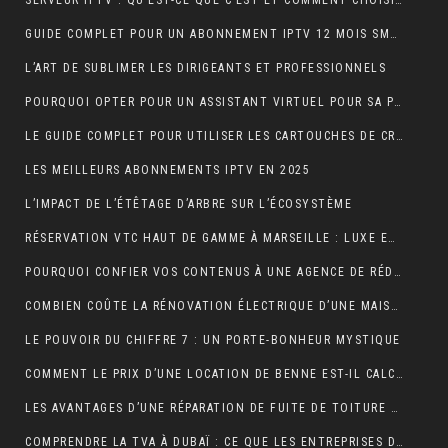
SERVEUR IPTV : QU’EST-CE QUE C’EST ET COMMENT CHOISIR LE MEILLEUR EN 2024 ?
GUIDE COMPLET POUR UN ABONNEMENT IPTV 12 MOIS SMART TV
L’ART DE SUBLIMER LES DIRIGEANTS ET PROFESSIONNELS
POURQUOI OPTER POUR UN ASSISTANT VIRTUEL POUR SA PME ET TPE : LA CLÉ D’UNE EFFICACITÉ DÉCUPLÉE
LE GUIDE COMPLET POUR UTILISER LES CARTOUCHES DE CRÈME AU PROTOXYDE D’AZOTE DE MANIÈRE SÛRE ET CRÉATIVE DANS LA CUISINE
LES MEILLEURS ABONNEMENTS IPTV EN 2025
L’IMPACT DE L’ÉTÊTAGE D’ARBRE SUR L’ÉCOSYSTÈME
RÉSERVATION VTC HAUT DE GAMME À MARSEILLE : LUXE ET CONFORT
POURQUOI CONFIER VOS CONTENUS À UNE AGENCE DE RÉDACTION ? LA CLÉ DU SUCCÈS EN LIGNE
COMBIEN COÛTE LA RÉNOVATION ÉLECTRIQUE D’UNE MAISON OU D’UN APPARTEMENT ?
LE POUVOIR DU CHIFFRE 7 : UN PORTE-BONHEUR MYSTIQUE
COMMENT LE PRIX D’UNE LOCATION DE BENNE EST-IL CALCULÉ ?
LES AVANTAGES D’UNE RÉPARATION DE FUITE DE TOITURE EN URGENCE
COMPRENDRE LA TVA À DUBAÏ : CE QUE LES ENTREPRISES DOIVENT SAVOIR