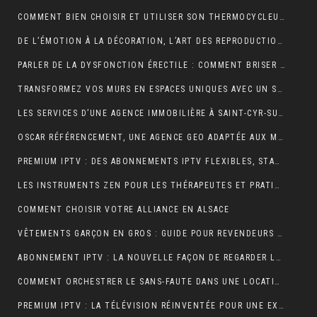
COMMENT BIEN CHOISIR ET UTILISER SON THERMOCYCLEUR AU LABORATOIRE
DE L’ÉMOTION À LA DÉCORATION, L’ART DES REPRODUCTIONS QUI DONNENT VIE À VOS MURS
PARLER DE LA DYSFONCTION ÉRECTILE : COMMENT BRISER LE TABOU ?
TRANSFORMEZ VOS MURS EN ESPACES UNIQUES AVEC UN STICKERS PERSONNALISÉ C-STICKERS
LES SERVICES D’UNE AGENCE IMMOBILIÈRE À SAINT-CYR-SUR-MER EXPLIQUÉS EN DÉTAIL
OSCAR RÉFÉRENCEMENT, UNE AGENCE GEO ADAPTÉE AUX MOTEURS GÉNÉRATIFS
PREMIUM IPTV : DES ABONNEMENTS IPTV FLEXIBLES, STABLES ET COMPLETS
LES INSTRUMENTS ZEN POUR LES THÉRAPEUTES ET PRATIQUANTS DE YOGA
COMMENT CHOISIR VOTRE ALLIANCE EN ALSACE
VÊTEMENTS GARÇON EN GROS : GUIDE POUR REVENDEURS ET MAGASINS
ABONNEMENT IPTV : LA NOUVELLE FAÇON DE REGARDER LA TÉLÉVISION
COMMENT ORCHESTRER LE SANS-FAUTE DANS UNE LOCATION SAISONNIÈRE ?
PREMIUM IPTV : LA TÉLÉVISION RÉINVENTÉE POUR UNE EXPÉRIENCE SUR MESURE