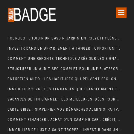
POURQUOI CHOISIR UN BASSIN JARDIN EN POLYÉTHYLÈNE FERME ?
INVESTIR DANS UN APPARTEMENT À TANGER : OPPORTUNITÉS ET POINTS ESSENTIELS À CONNAÎTRE
COMMENT UNE REFONTE TECHNIQUE AXÉE SUR LES SIGNAUX WEB ESSENTIELS A BOOSTÉ LES VENTES D’UNE BOUTIQUE EN LIGNE
STRUCTURER UN AUDIT SEO COMPLET POUR UNE PLATEFORME E-COMMERCE INTERNATIONALE
ENTRETIEN AUTO : LES HABITUDES QUI PEUVENT PROLONGER LA VIE DE VOTRE VÉHICULE
IMMOBILIER 2026 : LES TENDANCES QUI TRANSFORMENT LE MARCHÉ DE LA LOCATION
VACANCES DE FIN D’ANNÉE : LES MEILLEURES IDÉES POUR CÉLÉBRER LES FÊTES
CARTE GRISE : SIMPLIFIER VOS DÉMARCHES ADMINISTRATIVES
COMMENT FINANCER L’ACHAT D’UN CAMPING-CAR : CRÉDIT, LEASING OU PAIEMENT COMPTANT ?
IMMOBILIER DE LUXE À SAINT-TROPEZ : INVESTIR DANS UN ART DE VIVRE