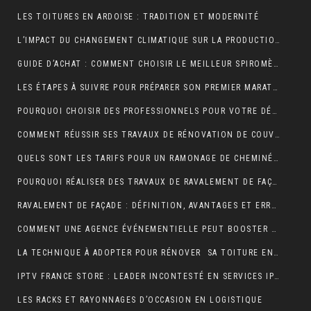
LES TOITURES EN ARDOISE : TRADITION ET MODERNITÉ
L’IMPACT DU CHANGEMENT CLIMATIQUE SUR LA PRODUCTION DE VANILLE À MADAGASCAR
GUIDE D’ACHAT : COMMENT CHOISIR LE MEILLEUR SPIROMÈTRE POUR VOS BESOINS
LES ÉTAPES À SUIVRE POUR PRÉPARER SON PREMIER MARATHON
POURQUOI CHOISIR DES PROFESSIONNELS POUR VOTRE DÉMÉNAGEMENT CLICHY ?
COMMENT RÉUSSIR SES TRAVAUX DE RÉNOVATION DE COUVERTURE ?
QUELS SONT LES TARIFS POUR UN RAMONAGE DE CHEMINÉE ?
POURQUOI RÉALISER DES TRAVAUX DE RAVALEMENT DE FAÇADE ?
RAVALEMENT DE FAÇADE : DÉFINITION, AVANTAGES ET ERREURS À ÉVITER
COMMENT UNE AGENCE ÉVÉNEMENTIELLE PEUT BOOSTER L’ATTRACTIVITÉ D’UNE DESTINATION TOURISTIQUE ?
LA TECHNIQUE À ADOPTER POUR RÉNOVER SA TOITURE EN TUILES
IPTV FRANCE STORE : LEADER INCONTESTÉ EN SERVICES IPTV DE QUALITÉ SUPÉRIEURE
LES RACKS ET RAYONNAGES D’OCCASION EN LOGISTIQUE