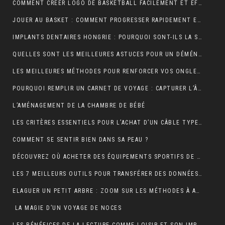
COMMENT CRÉER LOGO DE BASKETBALL FACILEMENT ET EFFICACEMENT ?
JOUER AU BASKET : COMMENT PROGRESSER RAPIDEMENT EN TECHNIQUE ?
IMPLANTS DENTAIRES HONGRIE : POURQUOI SONT-ILS LA SOLUTION IDÉALE POUR UN SOURIRE PARFAIT ET ABORDABLE ?
QUELLES SONT LES MEILLEURES ASTUCES POUR UN DÉMÉNAGEMENT ÎLE DE FRANCE RÉUSSI ET SANS TRACAS ?
LES MEILLEURES MÉTHODES POUR RENFORCER VOS ONGLES FRAGILES
POURQUOI REMPLIR UN CARNET DE VOYAGE : CAPTURER L’ÂME DE VOS AVENTURES
L’AMÉNAGEMENT DE LA CHAMBRE DE BÉBÉ
LES CRITÈRES ESSENTIELS POUR L’ACHAT D’UN CÂBLE TYPE 2 POUR VÉHICULES ÉLECTRIQUES
COMMENT SE SENTIR BIEN DANS SA PEAU ?
DÉCOUVREZ OÙ ACHETER DES ÉQUIPEMENTS SPORTIFS DE QUALITÉ EN LIGNE
LES 7 MEILLEURS OUTILS POUR TRANSFÉRER DES DONNÉES D’ANDROID VERS MAC
ELAGUER UN PETIT ARBRE : ZOOM SUR LES MÉTHODES À ADOPTER
LA MAGIE D’UN VOYAGE DE NOCES