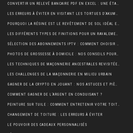
CONVERTIR UN RELEVÉ BANCAIRE PDF EN EXCEL : UNE ÉTAPE CLÉ POUR MIEUX GÉRER SES FINANCES
LES ERREURS À ÉVITER EN VISITANT LES TORTUES D’AKUMAL
POURQUOI LA RÉSINE EST LE REVÊTEMENT DE SOL IDÉAL EN USINE ?
LES DIFFÉRENTS TYPES DE FINITIONS POUR UN RAVALEMENT DE FAÇADE RÉUSSI
SÉLECTION DES ABONNEMENTS IPTV : COMMENT CHOISIR L’OFFRE QUI VOUS CORRESPOND ?
PHOTOS DE GROSSESSE À DOMICILE : NOS CONSEILS POUR UNE SÉANCE INTIMISTE RÉUSSIE !
LES TECHNIQUES DE MAÇONNERIE ANCESTRALES REVISITÉES
LES CHALLENGES DE LA MAÇONNERIE EN MILIEU URBAIN
GAGNER DE LA CRYPTO EN JOUANT : NOS ASTUCES ET PIÈGES À ÉVITER !
COMMENT GAGNER DE L’ARGENT EN CONDUISANT ?
PEINTURE SUR TUILE : COMMENT ENTRETENIR VOTRE TOITURE APRÈS L’APPLICATION ?
CHANGEMENT DE TOITURE : LES ERREURS À ÉVITER
LE POUVOIR DES CADEAUX PERSONNALISÉS