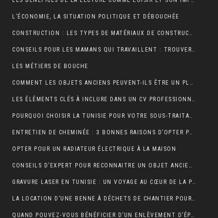
LES BÉNÉFICES DE LA LECTURE COMME LOISIR ET SON IMPACT SUR LA COGNITION
L’ÉCONOMIE, LA SITUATION POLITIQUE ET DÉBOUCHÉE
CONSTRUCTION : LES TYPES DE MATÉRIAUX DE CONSTRUCTION UTILISÉS
CONSEILS POUR LES MAMANS QUI TRAVAILLENT : TROUVER UN ÉQUILIBRE ENTRE CARRIÈRE ET VIE FAMILIALE
LES MÉTIERS DE BOUCHE
COMMENT LES OBJETS ANCIENS PEUVENT-ILS ÊTRE UN PLACEMENT FINANCIER INTELLIGENT ?
LES ÉLÉMENTS CLÉS À INCLURE DANS UN CV PROFESSIONNEL POUR ATTIRER LES RECRUTEURS
POURQUOI CHOISIR LA TUNISIE POUR VOTRE SOUS-TRAITANCE INDUSTRIELLE?
ENTRETIEN DE CHEMINÉE : 3 BONNES RAISONS D’OPTER POUR LE RAMONAGE MÉCANIQUE
OPTER POUR UN RADIATEUR ÉLECTRIQUE À LA MAISON
CONSEILS D’EXPERT POUR RECONNAITRE UN OBJET ANCIEN AUTHENTIQUE
GRAVURE LASER EN TUNISIE : UN VOYAGE AU CŒUR DE LA PERSONNALISATION
LA LOCATION D’UNE BENNE À DÉCHETS DE CHANTIER POUR UNE ENTREPRISE
QUAND POUVEZ-VOUS BÉNÉFICIER D’UN ENLÈVEMENT D’ÉPAVE GRATUIT EN FRANCE ? : GUIDE COMPLET