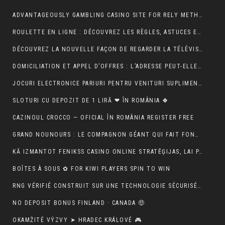
ADVANTAGEOUSLY GAMBLING CASINO SITE FOR RELY METHOD ACTING BETONLINE _ CANADA TRY YOUR LUCK
ROULETTE EN LIGNE : DÉCOUVREZ LES RÈGLES, ASTUCES ET MÉTHODES POUR GAGNER
DÉCOUVREZ LA NOUVELLE FAÇON DE REGARDER LA TÉLÉVISION AVEC MON AGENCE IPTV
DOMICILIATION ET APPEL D’OFFRES : L’ADRESSE PEUT-ELLE RASSURER UN ACHETEUR ?
JOCURI ELECTRONICE PARIURI PENTRU VENITURI SUPLIMENTARE – RO 🍾
SLOTURI CU DEPOZIT DE 1 LIRĂ ❤ ÎN ROMÂNIA 🍀
CAZINOUL CROCCO — OFICIAL ÎN ROMÂNIA REGISTER FREE
GRAND NOUNOURS : LE COMPAGNON GÉANT QUI FAIT FONDRE TOUS LES CŒURS
KĀ IZMANTOT FENIKSS CASINO ONLINE STRATĒĢIJAS, LAI PALIELINĀTU IZREDZES
BOÎTES À SOUS ✿ FOR KIWI PLAYERS SPIN TO WIN
RNG VÉRIFIÉ CONSTRUIT SUR UNE TECHNOLOGIE SÉCURISÉE 🚀 IN NEW ZEALAND START SPINNING
NO DEPOSIT BONUS FINLAND · CANADA 🤑
OKAMŽITÉ VÝZVY ➤ HRADEC KRÁLOVÉ 🎮