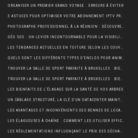
ORGANISER UN PREMIER GRAND VOYAGE : ERREURS À ÉVITER
3 ASTUCES POUR OPTIMISER VOTRE ABONNEMENT IPTV PREMIUM EN FRANCE
PHOTOGRAPHE PROFESSIONNEL À LA RÉUNION : DÉCOUVREZ L’EXPÉRIENCE UNIQUE D’UNE SÉANCE PHOTO EN STUDIO
GÉO SEO : UN LEVIER INCONTOURNABLE POUR LA VISIBILITÉ LOCALE
LES TENDANCES ACTUELLES EN TOITURE SELON LES COUVREURS EXPÉRIMENTÉS
QUELS SONT LES DIFFÉRENTS TYPES D’ENCLOS POUR ANIMAUX ?
TROUVER LA SALLE DE SPORT PARFAITE À BRUXELLES : BIEN PLUS QU’UNE QUESTION D’ADRESSE
TROUVER LA SALLE DE SPORT PARFAITE À BRUXELLES : BIEN PLUS QU’UNE QUESTION D’ADRESSE
LES BIENFAITS DE L’ÉLAGAGE SUR LA SANTÉ DE VOS ARBRES
UN CÂBLAGE STRUCTURÉ, LA CLÉ D’UN DATACENTER MAINTENABLE
LES AVANTAGES ET INCONVÉNIENTS DES BENNES DE LOCATION À PRIX RÉDUIT
LES ÉLAGUEUSES À CHAÎNE : COMMENT LES UTILISER EFFICACEMENT
LES RÉGLEMENTATIONS INFLUENÇANT LE PRIX DES DÉCHARGES DE BENNE