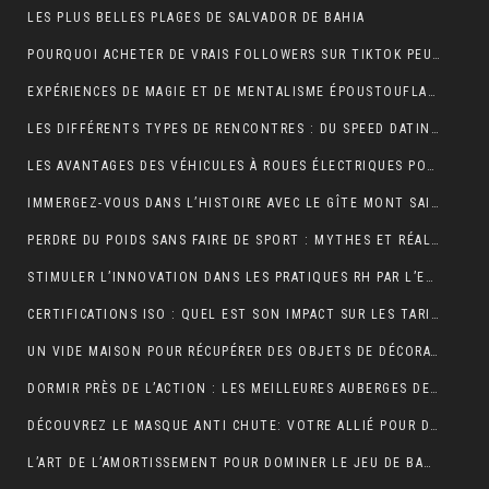
LES PLUS BELLES PLAGES DE SALVADOR DE BAHIA
POURQUOI ACHETER DE VRAIS FOLLOWERS SUR TIKTOK PEUT AIDER À DÉVELOPPER VOTRE COMPTE RAPIDEMENT ?
EXPÉRIENCES DE MAGIE ET DE MENTALISME ÉPOUSTOUFLANTES EN SUISSE ROMANDE
LES DIFFÉRENTS TYPES DE RENCONTRES : DU SPEED DATING AUX RENCONTRES EN LIGNE, QUELLES SONT LES OPTIONS DISPONIBLES ?
LES AVANTAGES DES VÉHICULES À ROUES ÉLECTRIQUES POUR L’ENVIRONNEMENT.
IMMERGEZ-VOUS DANS L’HISTOIRE AVEC LE GÎTE MONT SAINT MICHEL
PERDRE DU POIDS SANS FAIRE DE SPORT : MYTHES ET RÉALITÉS
STIMULER L’INNOVATION DANS LES PRATIQUES RH PAR L’EXTERNALISATION
CERTIFICATIONS ISO : QUEL EST SON IMPACT SUR LES TARIFS D’UNE TRADUCTION ASSERMENTÉE ?
UN VIDE MAISON POUR RÉCUPÉRER DES OBJETS DE DÉCORATION
DORMIR PRÈS DE L’ACTION : LES MEILLEURES AUBERGES DE JEUNESSE À PROXIMITÉ DU PUY DU FOU
DÉCOUVREZ LE MASQUE ANTI CHUTE: VOTRE ALLIÉ POUR DES CHEVEUX FORTS ET SAINS
L’ART DE L’AMORTISSEMENT POUR DOMINER LE JEU DE BADMINTON